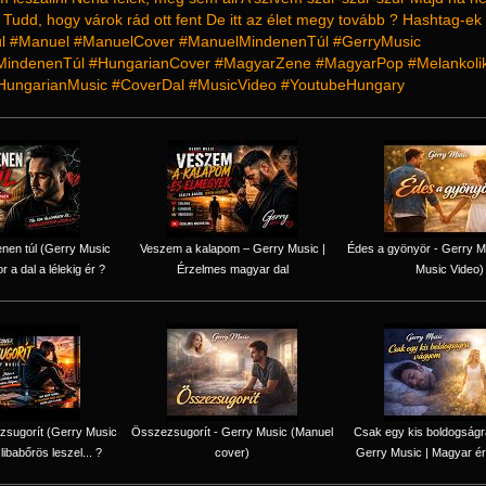
udd, hogy várok rád ott fent De itt az élet megy tovább ? Hashtag-ek
l #Manuel #ManuelCover #ManuelMindenenTúl #GerryMusic
MindenenTúl #HungarianCover #MagyarZene #MagyarPop #Melankoli
HungarianMusic #CoverDal #MusicVideo #YoutubeHungary
nen túl (Gerry Music
Veszem a kalapom – Gerry Music |
Édes a gyönyör - Gerry Mu
r a dal a lélekig ér ?
Érzelmes magyar dal
Music Video)
zsugorít (Gerry Music
Összezsugorít - Gerry Music (Manuel
Csak egy kis boldogság
 libabőrös leszel... ?
cover)
Gerry Music | Magyar ér