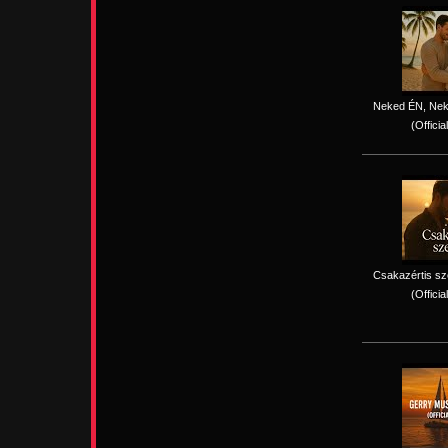
Neked ÉN, Nek
(Officia
Csakazértis sz
(Officia