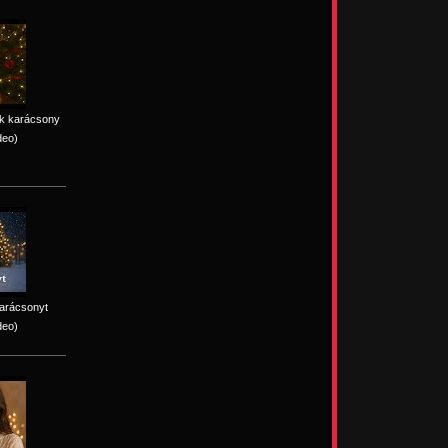
ik karácsony
deo)
karácsonyt
deo)