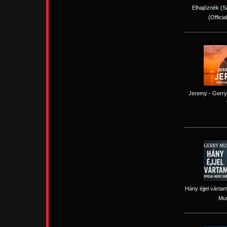
Elhajóznék (Sa
(Officia
Jeremy - Gerry 
Hány éjjel vártam
Mus