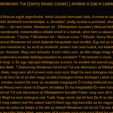
indenen Túl (Gerry Music Cover) | Amikor A Dal A Lélek
l Manuel egyik legerősebb, belső utazást bemutató dala. A vonat és a
élet döntéseit szimbolizálják, a „leszállás” pedig azokat a pontokat, ah
állni — de nem tettük. Mindenen túl - Elfelejtettem leszállni | Manuel fe
csendesebb, melankolikus oldalát emeli ki a dalnak, ahol nem a válas
minálnak. ? leírás ? Mindenen túl – Manuel cover ? Előadó: Gerry Mus
anuel Mindenen túl című dalának hangulatát viszi tovább. Egy dal az ú
áson mentünk át, és arról az érzésről, amikor már nem tudod, hol kellet
azás. Keresés. Meg nem érkezés. A szív néha szúr, az élet mégis megy 
a csatornára további feldolgozásokért és zenékért! ? Ha tetszett a cover
zd meg! ⚠️ Ez egy rajongói feldolgozás (cover). Az eredeti dal szerzői jo
kat illetik. ? Dalszöveg Mindenen túl-túl-túl Túl sok állomáson át Elfelej
ha félek, meg sem áll A szívem szúr-szúr-szúr Majd ha nem dobogna má
d ott fent De itt az élet megy tovább A bolygón körbe-körbejárt Látott v
, minden óceánt De mire az utcatábla megkopott Ő mindig költözött t
át Ahova nem vezet út Engem ott találsz És ha megtaláltál Én nem fut
túl-túl Túl sok állomáson át Elfelejtettem leszállni Félek, meg sem áll A
r Majd ha nem dobogna már Tudd, hogy várok rád ott fent De itt az él
l még valami real Ha valami bánt A falon egy régi karcolás az én vagy
ám és soha ne felejts el De éld az életed! Mindenen túl-túl-túl Túl sok
tem leszállni Néha félek, meg sem áll A szívem szúr-szúr-szúr Majd ha 