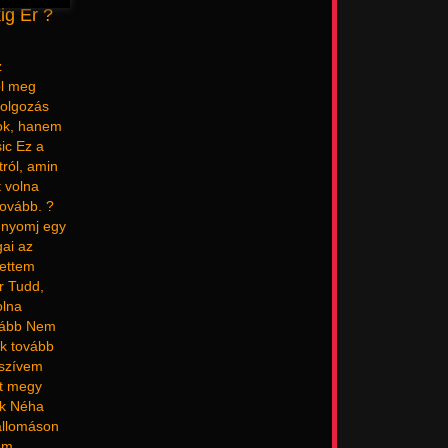
ig Ér ?
z
ol meg
ldolgozás
zok, hanem
ic Ez a
tról, amin
t volna
tovább. ?
, nyomj egy
gai az
tettem
r Tudd,
olna
ovább Nem
ok tovább
 szívem
et megy
ok Néha
 állomáson
nem