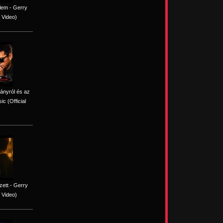
lem - Gerry
 Video)
iányról és az
c (Official
ett - Gerry
 Video)