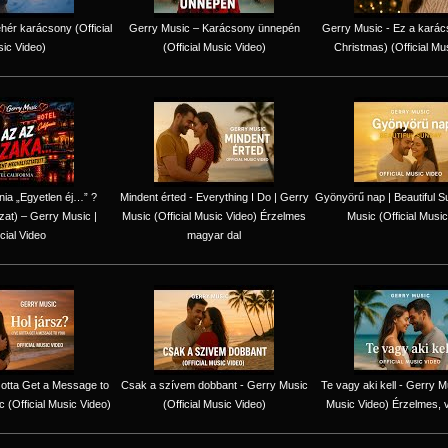
hér karácsony (Official
Gerry Music – Karácsony ünnepén
Gerry Music - Ez a karác
ic Video)
(Official Music Video)
Christmas) (Official Mu
rnia „Egyetlen éj…” ?
Mindent érted - Everything I Do | Gerry
Gyönyörű nap | Beautiful S
zat) – Gerry Music |
Music (Official Music Video) Érzelmes
Music (Official Music
icial Video
magyar dal
 Gotta Get a Message to
Csak a szívem dobbant - Gerry Music
Te vagy aki kell - Gerry Mu
 (Official Music Video)
(Official Music Video)
Music Video) Érzelmes, 