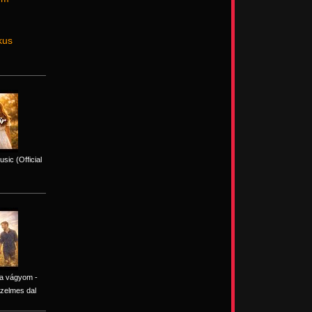
kus
sic (Official
ra vágyom -
zelmes dal