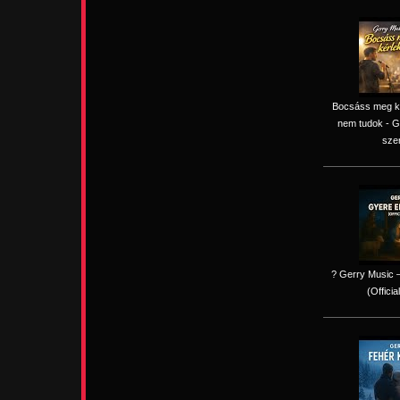
Bocsáss meg kér
nem tudok - G
sze
? Gerry Music –
(Officia