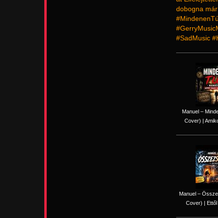
dobogna már T
#MindenenTú
#GerryMusic
#SadMusic #
Manuel – Minde
Cover) | Amiko
Manuel – Össze
Cover) | Ettől