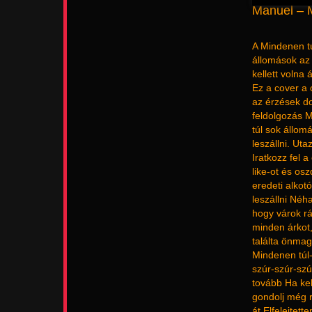
Manuel – M
A Mindenen tú
állomások az 
kellett volna 
Ez a cover a 
az érzések do
feldolgozás M
túl sok állom
leszállni. Ut
Iratkozz fel 
like-ot és os
eredeti alkotó
leszállni Né
hogy várok rá
minden árkot
találta önmag
Mindenen túl-
szúr-szúr-szú
tovább Ha kel
gondolj még r
át Elfelejtet