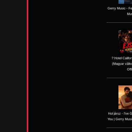
Gerry Music - Fe
Mus
? Hotel Califo
(Magyar válto
Off
Hol jársz - I've
You | Gerry Music