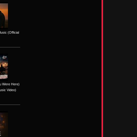
sic (Official
ou Were Here)
usic Video)