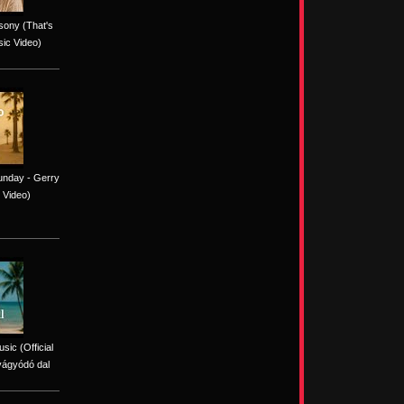
sony (That's
sic Video)
unday - Gerry
 Video)
sic (Official
vágyódó dal