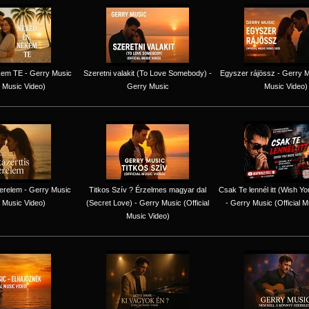
em TE - Gerry Music
Szeretni valakit (To Love Somebody) -
Egyszer rájössz - Gerry Mu
l Music Video)
Gerry Music
Music Video)
erelem - Gerry Music
Titkos Szív ? Érzelmes magyar dal
Csak Te lennél itt (Wish Y
l Music Video)
(Secret Love) - Gerry Music (Official
- Gerry Music (Official M
Music Video)