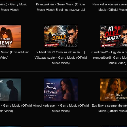
iling) - Gerry Music
Ki vagyok én - Gerry Music (Official
Nem kell a könnyű szere
l Music Video)
Music Video) Érzelmes magyar dal
Music (Official Music
Music (Official Music
? Miért félsz? Csak az idő múlik… |
Ki ölel majd? – Egy dal a h
Video)
Változás szele – Gerry Music (Official
elengedésről | Gerry Musi
Music Video)
Music Video)
 - Gerry Music (Official
Álmodj kedvesem - Gerry Music (Official
Egy lány a szemembe néz
ic Video)
Music Video)
Music (Official Music