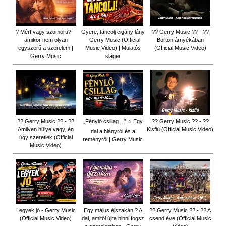
? Mért vagy szomorú? –
Gyere, táncolj cigány lány
?? Gerry Music ?? - ??
amikor nem olyan
- Gerry Music (Official
Börtön árnyékában
egyszerű a szerelem |
Music Video) | Mulatós
(Official Music Video)
Gerry Music
sláger
?? Gerry Music ?? - ??
„Fénylő csillag…” ⭐ Egy
?? Gerry Music ?? - ??
Amilyen hülye vagy, én
Kisfiú (Official Music Video)
dal a hiányról és a
úgy szeretlek (Official
reményről | Gerry Music
Music Video)
Legyek jó - Gerry Music
Egy május éjszakán ? A
?? Gerry Music ?? - ?? A
(Official Music Video)
dal, amitől újra hinni fogsz
csend éve (Official Music