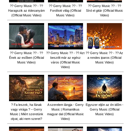
?? Gerry Music ?? - ??
?? Gerry Music ?? - ??
?? Gerry Music ?? - ??
Haragszik az édesanyám
Fordított világ (Official
Sírd el gitár (Official Music
(Official Music Video)
Music Video)
Video)
?? Gerry Music ?? - ??
?? Gerry Music ?? - ?? Azt
?? Gerry Music ?? - ?? Az
Ének az esőben (Official
beszéli már az egész
a rendes iparos (Official
Music Video)
város (Official Music
Music Video)
Video)
? Fa leszek, ha fának
A szerelem lángja - Gerry
Egyszer eljön az én időm -
vagy virága ? – Gerry
Music | Romantikus
Gerry Music (Official
Music | Miért szeretünk
magyar dal (Official Music
Music Video)
olyat, aki nem szeret?
Video)