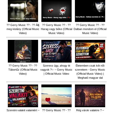
?? Gerry Music ?? - ?? Állj
?? Gerry Music ?? - ??
?? Gerry Music ?? - ??
meg kislány (Official Music
Harag vagy béke (Official
Dalban mondom el (Official
Video)
Music Video)
Music Video)
?? Gerry Music ?? - ??
Szeress úgy, ahogy itt
Életemben csak két nőt
Tábortűz (Official Music
vagyok ?✨ – Gerry Music
szerettem - Gerry Music
Video)
| Official Music Video
(Official Music Video) |
Megható magyar dal
Szeretni valakit valamiért –
?? Gerry Music ?? - ??
Rég várok valakire ? –