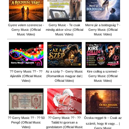
Gyere velem szerencse -
Gerry Music - Te csak
Merre jár a boldogság ? -
Gerry Music (Official
mindig akkor sírsz (Official
Gerry Music (Official
Music Video)
Music Video)
Music Video)
?? Gerry Music ?? - ??
Az a szép ? - Gerry Music
Kire csillog a szemed -
Ajándék (Official Music
(Romantikus magyar dal |
Gerry Music (Official
Video)
Official Video)
Music Video)
?? Gerry Music ?? - ?? 50
?? Gerry Music ?? - ??
Ócska reggel ☕ – Csak az
Pengő (Official Music
Találd ki gyorsan a
számít, hogy itt vagy… |
Video)
gondolatom (Official Music
Gerry Music