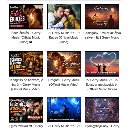
Édes érintés – Gerry
?? Gerry Music ?? - ??
Csalogány – Mikor az árva
Music (Official Music
Búcsú (Official Music
szívem fáj | Gerry Music
Video) ❤️
Video)
Csöngess be hozzám, jó
Drágám - Gerry Music
?? Gerry Music ?? - ??
barát – Gerry Music
(Official Music Video)
Egyszer megjavulok én
(Official Music Video)
(Official Music Video)
Ég és föld között - Gerry
?? Gerry Music ?? - ??
Gyöngyhajú lány - Gerry