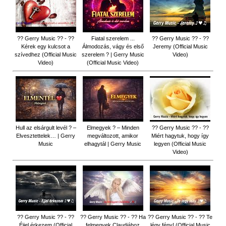
?? Gerry Music ?? - ??
Fiatal szerelem ...
?? Gerry Music ?? - ??
Kérek egy kulcsot a
Álmodozás, vágy és első
Jeremy (Official Music
szívedhez (Official Music
szerelem ? | Gerry Music
Video)
Video)
(Official Music Video)
Hull az elsárgult levél ? –
Elmegyek ? – Minden
?? Gerry Music ?? - ??
Elvesztettelek… | Gerry
megváltozott, amikor
Miért hagytuk, hogy így
Music
elhagytál | Gerry Music
legyen (Official Music
Video)
?? Gerry Music ?? - ??
?? Gerry Music ?? - ?? Ha
?? Gerry Music ?? - ?? Te
Éjjel érkezem (Official
felmegyek Claudiához
légy fény! (Official Music