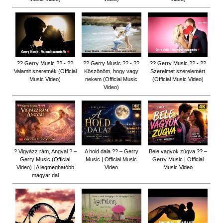
?? Gerry Music ?? - ??
?? Gerry Music ?? - ??
?? Gerry Music ?? - ??
Valamit szeretnék (Official
Köszönöm, hogy vagy
Szerelmet szerelemért
Music Video)
nekem (Official Music
(Official Music Video)
Video)
? Vigyázz rám, Angyal ? –
A hold dala ?? – Gerry
Bele vagyok zúgva ?? –
Gerry Music (Official
Music | Official Music
Gerry Music | Official
Video) | A legmeghatóbb
Video
Music Video
magyar dal