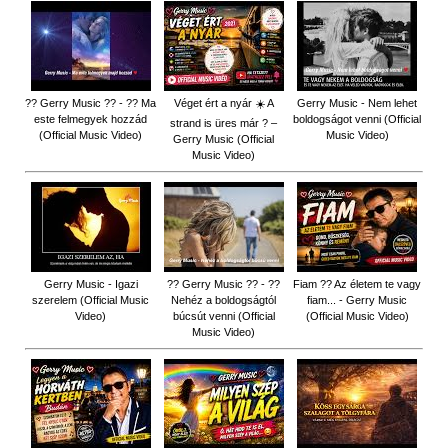
?? Gerry Music ?? - ?? Ma
Véget ért a nyár ☀️ A
Gerry Music - Nem lehet
este felmegyek hozzád
boldogságot venni (Official
strand is üres már ? –
(Official Music Video)
Music Video)
Gerry Music (Official
Music Video)
Gerry Music - Igazi
?? Gerry Music ?? - ??
Fiam ?‍? Az életem te vagy
szerelem (Official Music
Nehéz a boldogságtól
fiam... - Gerry Music
Video)
búcsút venni (Official
(Official Music Video)
Music Video)