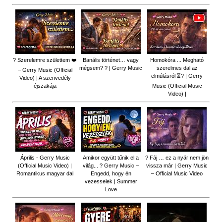
? Szerelemre születtem ❤️
Banális történet… vagy
Homokóra ... Megható
mégsem? ? | Gerry Music
szerelmes dal az
– Gerry Music (Official
elmúlásról ⏳? | Gerry
Video) | A szenvedély
éjszakája
Music (Official Music
Video) |
Április - Gerry Music
Amikor együtt tűnik el a
? Fáj … ez a nyár nem jön
(Official Music Video) |
világ... ? Gerry Music –
vissza már | Gerry Music
Romantikus magyar dal
Engedd, hogy én
– Official Music Video
vezesselek | Summer
Love