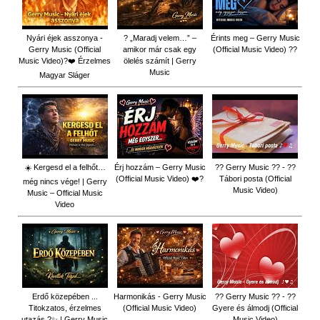
Nyári éjek asszonya -
? „Maradj velem…” –
Érints meg – Gerry Music
Gerry Music (Official
amikor már csak egy
(Official Music Video) ??
Music Video)?❤️ Érzelmes
ölelés számít | Gerry
Music
Magyar Sláger
☀️ Kergesd el a felhőt…
Érj hozzám – Gerry Music
?? Gerry Music ?? - ??
(Official Music Video) ❤️?
Tábori posta (Official
még nincs vége! | Gerry
Music Video)
Music – Official Music
Video
Erdő közepében ...
Harmonikás - Gerry Music
?? Gerry Music ?? - ??
Titokzatos, érzelmes
(Official Music Video)
Gyere és álmodj (Official
utazás ?✨ | Gerry Music
Music Video)