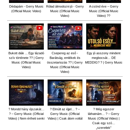
Dédapám - Gerry Music
Rólad álmodozni jó - Gerry
A csönd éve – Gerry
(Official Music Video)
Music (Official Music
Music (Official Music
Video)
Video) ??
Bukott diák ... Egy lázadó
Csepereg az eső -
Egy jó asszony mindent
szív története ?? | Gerry
Barátság, emlékek és
megbocsát… DE
Music (Official Music
összetartozás ?️? | Gerry
MEDDIG? ? | Gerry Music
Video)
Music (Official Music
Video)
? Mondd hány éjszakát…
? Elmúlt az éjjel… ? –
? Még egyszer
? – Gerry Music (Official
Gerry Music (Official
láthatnám… ? – Gerry
Video) | Nem értheti senki
Video) | Csak álom voltál
Music (Official Video) |
Csak egy szó…
„szeretlek”