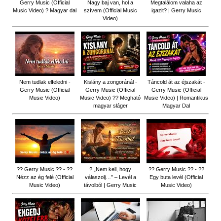
Gerry Music (Official
Nagy baj van, hol a
Megtalálom valaha az
Music Video) ? Magyar dal
szívem (Official Music
igazit? | Gerry Music
Video)
Nem tudlak elfeledni -
Kislány a zongoránál -
Táncold át az éjszakát -
Gerry Music (Official
Gerry Music (Official
Gerry Music (Official
Music Video)
Music Video) ?? Megható
Music Video) | Romantikus
magyar sláger
Magyar Dal
?? Gerry Music ?? - ??
? „Nem kell, hogy
?? Gerry Music ?? - ??
Nézz az ég felé (Official
válaszolj…” – Levél a
Egy buta levél (Official
Music Video)
távolból | Gerry Music
Music Video)