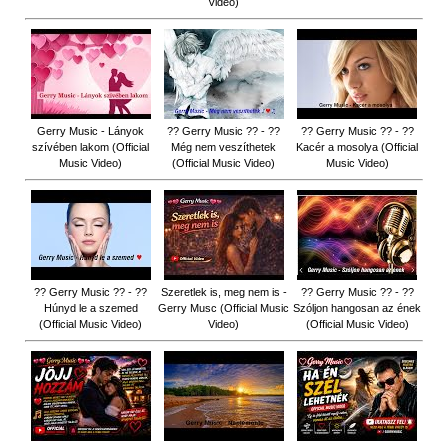
Video)
Gerry Music - Lányok
?? Gerry Music ?? - ??
?? Gerry Music ?? - ??
szívében lakom (Official
Még nem veszíthetek
Kacér a mosolya (Official
Music Video)
(Official Music Video)
Music Video)
?? Gerry Music ?? - ??
Szeretlek is, meg nem is -
?? Gerry Music ?? - ??
Húnyd le a szemed
Gerry Musc (Official Music
Szóljon hangosan az ének
(Official Music Video)
Video)
(Official Music Video)