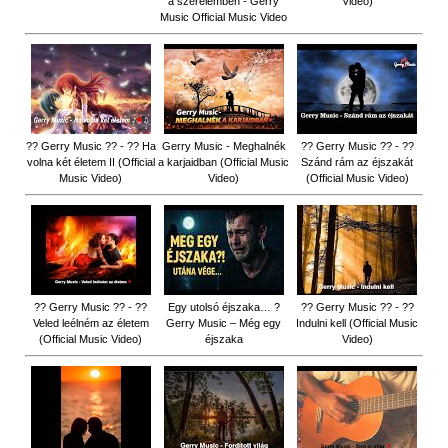
a szerelemben - Gerry
Video)
Music Official Music Video
?? Gerry Music ?? - ?? Ha
Gerry Music - Meghalnék
?? Gerry Music ?? - ??
volna két életem II (Official
a karjaidban (Official Music
Szánd rám az éjszakát
Music Video)
Video)
(Official Music Video)
?? Gerry Music ?? - ??
Egy utolsó éjszaka… ?
?? Gerry Music ?? - ??
Veled leélném az életem
Gerry Music – Még egy
Indulni kell (Official Music
(Official Music Video)
éjszaka
Video)