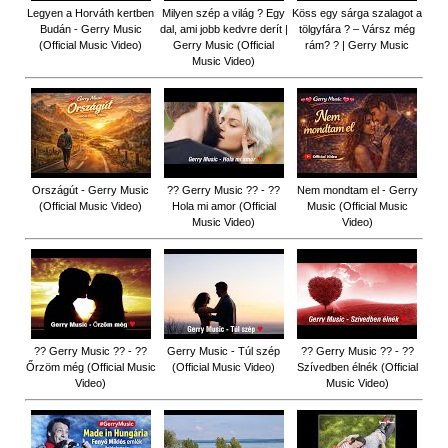
Legyen a Horváth kertben
Milyen szép a világ ? Egy
Köss egy sárga szalagot a
Budán - Gerry Music
dal, ami jobb kedvre derít |
tölgyfára ?️ – Vársz még
(Official Music Video)
Gerry Music (Official
rám? ? | Gerry Music
Music Video)
Országút - Gerry Music
?? Gerry Music ?? - ??
Nem mondtam el - Gerry
(Official Music Video)
Hola mi amor (Official
Music (Official Music
Music Video)
Video)
?? Gerry Music ?? - ??
Gerry Music - Túl szép
?? Gerry Music ?? - ??
Őrzöm még (Official Music
(Official Music Video)
Szívedben élnék (Official
Video)
Music Video)