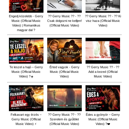
Engedj közelebb - Gerry
?? Gerry Music ?? - ??
?? Gerry Music ?? - ?? Ki
Music (Official Music
Csak dolgozni ne kelljen!
visz haza (Official Music
Video) | Romantikus
(Official Music Video)
Video)
magyar dal ?
Te leszel a hajó – Gerry
Érted vagyok - Gerry
?? Gerry Music ?? - ??
Music (Official Music
Music (Official Music
Add a kezed (Official
Video) ?☀️
Video)
Music Video)
Felkavart egy érzés –
?? Gerry Music ?? - ??
Édes a gyönyör – Gerry
Gerry Music (Official
Szerelem és gyűlölet
Music (Official Music
Music Video) ⚡
(Official Music Video)
Video) ?❤️