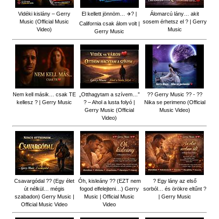
Vidéki kislány – Gerry
El kellett jönnöm… ✈️? |
Álomarcú lány… akit
Music (Official Music
sosem érhetsz el ? | Gerry
California csak álom volt |
Video)
Music
Gerry Music
Nem kell másik… csak TE
„Otthagytam a szívem…”
?? Gerry Music ?? - ??
kellesz ? | Gerry Music
? – Ahol a lusta folyó |
Nika se perimeno (Official
Gerry Music (Official
Music Video)
Video)
Csavargódal ?? (Egy élet
Óh, kisleány ?? (EZT nem
? Egy lány az első
út nélkül… mégis
fogod elfelejteni…) Gerry
sorból… és örökre eltűnt ?
szabadon) Gerry Music |
Music | Official Music
| Gerry Music
Official Music Video
Video