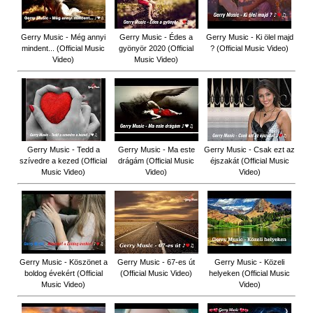
Gerry Music - Még annyi
Gerry Music - Édes a
Gerry Music - Ki ölel majd
mindent... (Official Music
gyönyör 2020 (Official
? (Official Music Video)
Video)
Music Video)
Gerry Music - Tedd a
Gerry Music - Ma este
Gerry Music - Csak ezt az
szívedre a kezed (Official
drágám (Official Music
éjszakát (Official Music
Music Video)
Video)
Video)
Gerry Music - Köszönet a
Gerry Music - 67-es út
Gerry Music - Közeli
boldog évekért (Official
(Official Music Video)
helyeken (Official Music
Music Video)
Video)