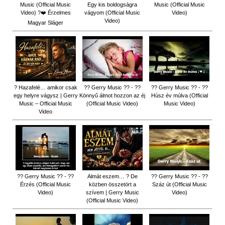
Music (Official Music
Egy kis boldogságra
Music (Official Music
Video) ?❤️ Érzelmes
vágyom (Official Music
Video)
Video)
Magyar Sláger
? Hazafelé… amikor csak
?? Gerry Music ?? - ??
?? Gerry Music ?? - ??
egy helyre vágysz | Gerry
Könnyű álmot hozzon az éj
Húsz év múlva (Official
Music – Official Music
(Official Music Video)
Music Video)
Video
?? Gerry Music ?? - ??
Almát eszem… ? De
?? Gerry Music ?? - ??
Érzés (Official Music
közben összetört a
Száz út (Official Music
Video)
szívem | Gerry Music
Video)
(Official Music Video)