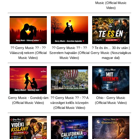
Music (Official Music
Video)
?? Gerry Music ?? - ??
?? Gerry Music ?? - ??
? Te és én… 30 év után |
Válaszolj nekem (Official
Szerelem hajnalán (Official
Gerry Music (Nosztalgikus
Music Video)
Music Video)
magyar dal)
Gerry Music - Gondolj rám
?? Gerry Music ?? - ?? A
Ohio - Gerry Music
(Official Music Video)
városliget kellős közepén
(Official Music Video)
(Official Music Video)