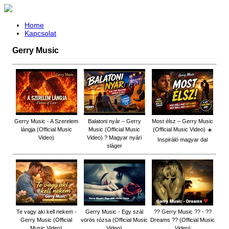
Home
Kapcsolat
Gerry Music
Gerry Music - A Szerelem
Balatoni nyár – Gerry
Most élsz – Gerry Music
lángja (Official Music
Music (Official Music
(Official Music Video) ☀️
Video)
Video) ? Magyar nyári
Inspiráló magyar dal
sláger
Te vagy aki kell nekem -
Gerry Music - Egy szál
?? Gerry Music ?? - ??
Gerry Music (Official
vörös rózsa (Official Music
Dreams ?? (Official Music
Music Video)
Video)
Video)