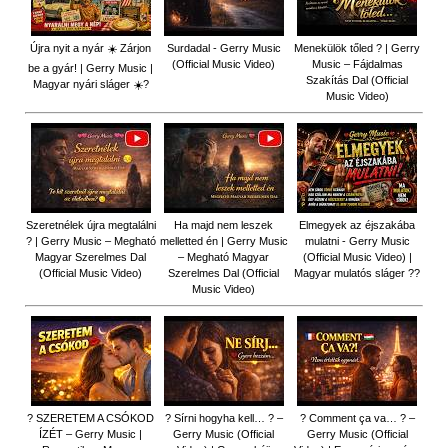
Újra nyit a nyár ☀️ Zárjon
Surdadal - Gerry Music
Menekülök tőled ? | Gerry
(Official Music Video)
Music – Fájdalmas
be a gyár! | Gerry Music |
Szakítás Dal (Official
Magyar nyári sláger ☀️?
Music Video)
Szeretnélek újra megtalálni
Ha majd nem leszek
Elmegyek az éjszakába
? | Gerry Music – Megható
melletted én | Gerry Music
mulatni - Gerry Music
Magyar Szerelmes Dal
– Megható Magyar
(Official Music Video) |
(Official Music Video)
Szerelmes Dal (Official
Magyar mulatós sláger ??
Music Video)
? SZERETEM A CSÓKOD
? Sírni hogyha kell… ? –
? Comment ça va… ? –
ÍZÉT – Gerry Music |
Gerry Music (Official
Gerry Music (Official