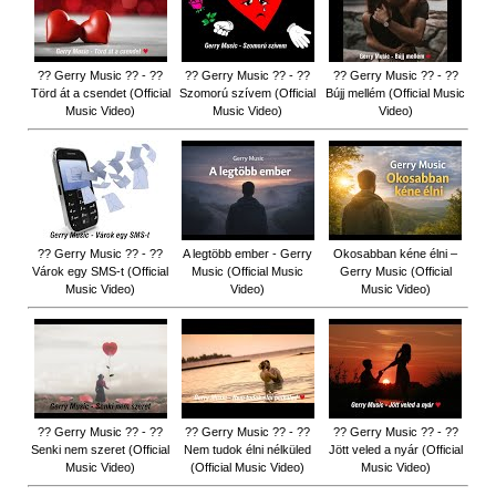
?? Gerry Music ?? - ??
?? Gerry Music ?? - ??
?? Gerry Music ?? - ??
Törd át a csendet (Official
Szomorú szívem (Official
Bújj mellém (Official Music
Music Video)
Music Video)
Video)
?? Gerry Music ?? - ??
A legtöbb ember - Gerry
Okosabban kéne élni –
Várok egy SMS-t (Official
Music (Official Music
Gerry Music (Official
Music Video)
Video)
Music Video)
?? Gerry Music ?? - ??
?? Gerry Music ?? - ??
?? Gerry Music ?? - ??
Senki nem szeret (Official
Nem tudok élni nélküled
Jött veled a nyár (Official
Music Video)
(Official Music Video)
Music Video)