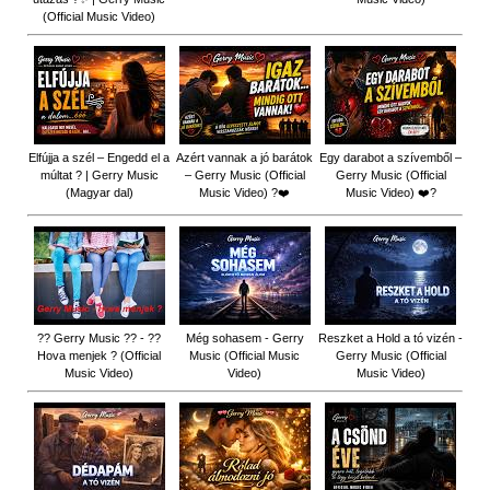
(Official Music Video)
Elfújja a szél – Engedd el a
Azért vannak a jó barátok
Egy darabot a szívemből –
múltat ? | Gerry Music
– Gerry Music (Official
Gerry Music (Official
(Magyar dal)
Music Video) ?❤️
Music Video) ❤️?
?? Gerry Music ?? - ??
Még sohasem - Gerry
Reszket a Hold a tó vizén -
Hova menjek ? (Official
Music (Official Music
Gerry Music (Official
Music Video)
Video)
Music Video)