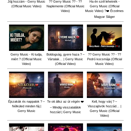
Jöjj hozzám - Gerry Music
?? Gerry Music ?? - ??
Ha én szél lehetnék -
(Official Music Video)
Naplemente (Official Music
Gerry Music (Official
Video)
Music Video) ?️❤️ Érzelmes
Magyar Sláger
Gerry Music - Ki tudja,
Boldogság, gyere haza ? –
?? Gerry Music ?? - ??
miért ? (Official Music
Vártalak… | Gerry Music
Pedró kocsmája (Official
Video)
(Official Video)
Music Video)
Éjszakák és nappalok ? –
Te ott állsz az út végén ❤️
Kell, hogy várj ? –
Nélküled minden fáj |
Visszajövök hozzád… |
– Mindig visszatalálok
Gerry Music
Gerry Music (Official
hozzád | Gerry Music
Video)