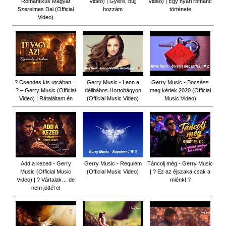
Romantikus Magyar
Video) | Gyere, bújj
Video) | Egy nyári románc
Szerelmes Dal (Official
hozzám
története
Video)
? Csendes kis utcában…
Gerry Music - Lenn a
Gerry Music - Bocsáss
? – Gerry Music (Official
délibábos Hortobágyon
meg kérlek 2020 (Official
Video) | Rátaláltam én
(Official Music Video)
Music Video)
Add a kezed - Gerry
Gerry Music - Requiem
Táncolj még - Gerry Music
Music (Official Music
(Official Music Video)
| ? Ez az éjszaka csak a
Video) | ? Vártalak… de
miénk! ?
nem jöttél el