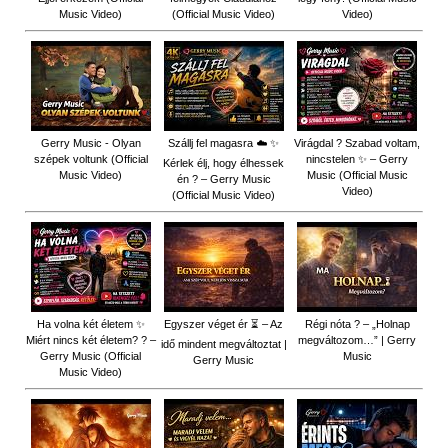
Music Video)
(Official Music Video)
Video)
Gerry Music - Olyan
Szállj fel magasra ☁️ ✨
Virágdal ? Szabad voltam,
szépek voltunk (Official
nincstelen ✨ – Gerry
Kérlek élj, hogy élhessek
Music Video)
Music (Official Music
én ? – Gerry Music
Video)
(Official Music Video)
Ha volna két életem ✨
Egyszer véget ér ⏳ – Az
Régi nóta ? – „Holnap
Miért nincs két életem? ? –
megváltozom…” | Gerry
idő mindent megváltoztat |
Gerry Music (Official
Music
Gerry Music
Music Video)