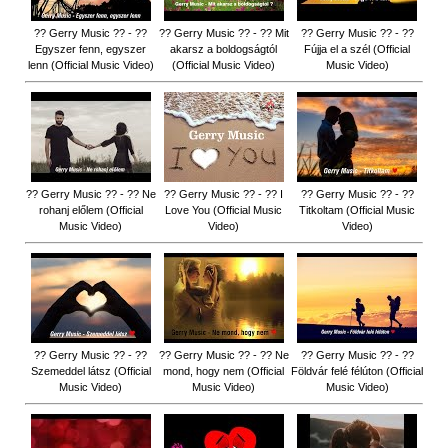
?? Gerry Music ?? - ??
?? Gerry Music ?? - ?? Mit
?? Gerry Music ?? - ??
Egyszer fenn, egyszer
akarsz a boldogságtól
Fújja el a szél (Official
lenn (Official Music Video)
(Official Music Video)
Music Video)
?? Gerry Music ?? - ?? Ne
?? Gerry Music ?? - ?? I
?? Gerry Music ?? - ??
rohanj előlem (Official
Love You (Official Music
Titkoltam (Official Music
Music Video)
Video)
Video)
?? Gerry Music ?? - ??
?? Gerry Music ?? - ?? Ne
?? Gerry Music ?? - ??
Szemeddel látsz (Official
mond, hogy nem (Official
Földvár felé félúton (Official
Music Video)
Music Video)
Music Video)