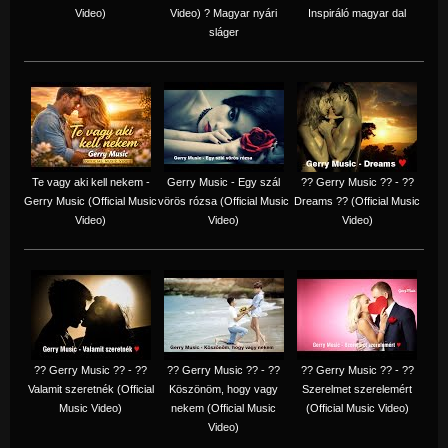
Video)
Video) ? Magyar nyári
Inspiráló magyar dal
sláger
Te vagy aki kell nekem -
Gerry Music - Egy szál
?? Gerry Music ?? - ??
Gerry Music (Official Music
vörös rózsa (Official Music
Dreams ?? (Official Music
Video)
Video)
Video)
?? Gerry Music ?? - ??
?? Gerry Music ?? - ??
?? Gerry Music ?? - ??
Valamit szeretnék (Official
Köszönöm, hogy vagy
Szerelmet szerelemért
Music Video)
nekem (Official Music
(Official Music Video)
Video)