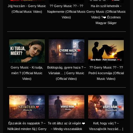
Jöjj hozzám - Gerry Music
?? Gerry Music ?? - ??
Ha én szél lehetnék -
(Official Music Video)
Naplemente (Official Music
Gerry Music (Official Music
Video)
Video) ?️❤️ Érzelmes
Magyar Sláger
Gerry Music - Ki tudja,
Boldogság, gyere haza ? –
?? Gerry Music ?? - ??
miért ? (Official Music
Vártalak… | Gerry Music
Pedró kocsmája (Official
Video)
(Official Video)
Music Video)
Éjszakák és nappalok ? –
Te ott állsz az út végén ❤️
Kell, hogy várj ? –
Nélküled minden fáj | Gerry
– Mindig visszatalálok
Visszajövök hozzád… |