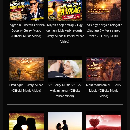
Legyen a Horváth kertben
Milyen szép a világ ? Egy
Köss egy sárga szalagot a
Budán - Gerry Music
dal, ami jobb kedvre derít |
tölgyfára ?️ – Vársz még
(Official Music Video)
Gerry Music (Official Music
rám? ? | Gerry Music
Video)
Országút - Gerry Music
?? Gerry Music ?? - ??
Nem mondtam el - Gerry
(Official Music Video)
Hola mi amor (Official
Music (Official Music
Music Video)
Video)