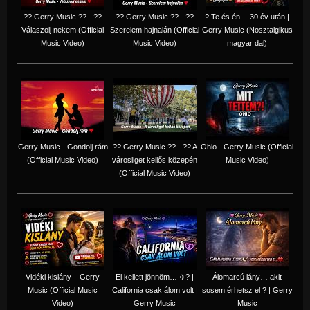
?? Gerry Music ?? - ??
?? Gerry Music ?? - ??
? Te és én… 30 év után |
Válaszolj nekem (Official
Szerelem hajnalán (Official
Gerry Music (Nosztalgikus
Music Video)
Music Video)
magyar dal)
Gerry Music - Gondolj rám
?? Gerry Music ?? - ?? A
Ohio - Gerry Music (Official
(Official Music Video)
városliget kellős közepén
Music Video)
(Official Music Video)
Vidéki kislány – Gerry
El kellett jönnöm… ✈️? |
Álomarcú lány… akit
Music (Official Music
California csak álom volt |
sosem érhetsz el ? | Gerry
Video)
Gerry Music
Music