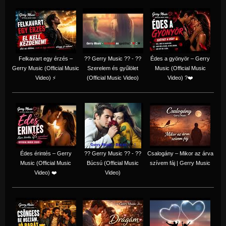
Felkavart egy érzés –
?? Gerry Music ?? - ??
Édes a gyönyör – Gerry
Gerry Music (Official Music
Szerelem és gyűlölet
Music (Official Music
Video) ⚡
(Official Music Video)
Video) ?❤️
Édes érintés – Gerry
?? Gerry Music ?? - ??
Csalogány – Mikor az árva
Music (Official Music
Búcsú (Official Music
szívem fáj | Gerry Music
Video) ❤️
Video)