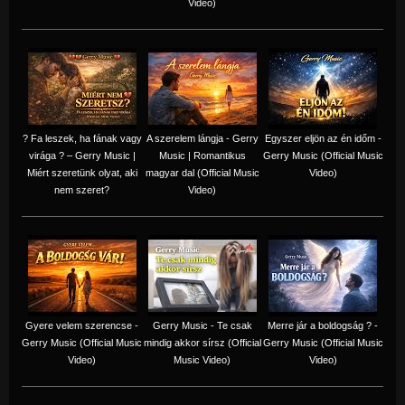
Video)
? Fa leszek, ha fának vagy
A szerelem lángja - Gerry
Egyszer eljön az én időm -
virága ? – Gerry Music |
Music | Romantikus
Gerry Music (Official Music
Miért szeretünk olyat, aki
magyar dal (Official Music
Video)
nem szeret?
Video)
Gyere velem szerencse -
Gerry Music - Te csak
Merre jár a boldogság ? -
Gerry Music (Official Music
mindig akkor sírsz (Official
Gerry Music (Official Music
Video)
Music Video)
Video)