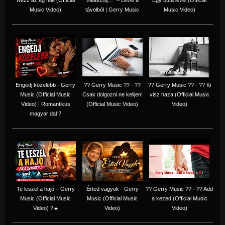
Music Video)
távolból | Gerry Music
Music Video)
Engedj közelebb - Gerry
?? Gerry Music ?? - ??
?? Gerry Music ?? - ?? Ki
Music (Official Music
Csak dolgozni ne kelljen!
visz haza (Official Music
Video) | Romantikus
(Official Music Video)
Video)
magyar dal ?
Te leszel a hajó – Gerry
Érted vagyok - Gerry
?? Gerry Music ?? - ?? Add
Music (Official Music
Music (Official Music
a kezed (Official Music
Video) ?☀️
Video)
Video)