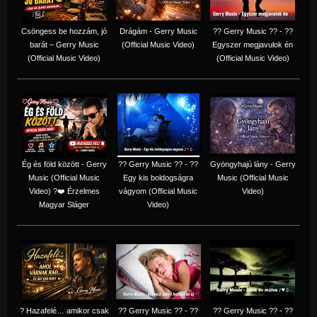
Csöngess be hozzám, jó
Drágám - Gerry Music
?? Gerry Music ?? - ??
barát – Gerry Music
(Official Music Video)
Egyszer megjavulok én
(Official Music Video)
(Official Music Video)
Ég és föld között - Gerry
?? Gerry Music ?? - ??
Gyöngyhajú lány - Gerry
Music (Official Music
Egy kis boldogságra
Music (Official Music
Video) ?❤️ Érzelmes
vágyom (Official Music
Video)
Magyar Sláger
Video)
? Hazafelé… amikor csak
?? Gerry Music ?? - ??
?? Gerry Music ?? - ??