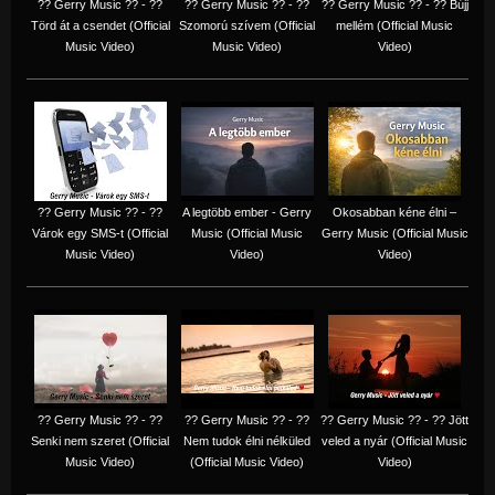
?? Gerry Music ?? - ??
?? Gerry Music ?? - ??
?? Gerry Music ?? - ?? Bújj
Törd át a csendet (Official
Szomorú szívem (Official
mellém (Official Music
Music Video)
Music Video)
Video)
?? Gerry Music ?? - ??
A legtöbb ember - Gerry
Okosabban kéne élni –
Várok egy SMS-t (Official
Music (Official Music
Gerry Music (Official Music
Music Video)
Video)
Video)
?? Gerry Music ?? - ??
?? Gerry Music ?? - ??
?? Gerry Music ?? - ?? Jött
Senki nem szeret (Official
Nem tudok élni nélküled
veled a nyár (Official Music
Music Video)
(Official Music Video)
Video)