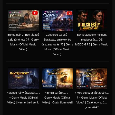
Bukott diák ... Egy lázadó
Csepereg az eső -
Egy jó asszony mindent
szív története ?? | Gerry
Barátság, emlékek és
megbocsát… DE
Music (Official Music
összetartozás ?️? | Gerry
MEDDIG? ? | Gerry Music
Video)
Music (Official Music
Video)
? Mondd hány éjszakát… ?
? Elmúlt az éjjel… ? –
? Még egyszer láthatnám…
– Gerry Music (Official
Gerry Music (Official
? – Gerry Music (Official
Video) | Nem értheti senki
Video) | Csak álom voltál
Video) | Csak egy szó…
„szeretlek”