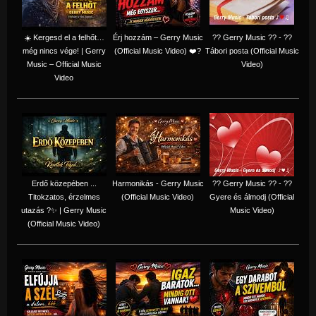
☀️ Kergesd el a felhőt…
Érj hozzám – Gerry Music
?? Gerry Music ?? - ??
még nincs vége! | Gerry
(Official Music Video) ❤️?
Tábori posta (Official Music
Music – Official Music
Video)
Video
Erdő közepében ...
Harmonikás - Gerry Music
?? Gerry Music ?? - ??
Titokzatos, érzelmes
(Official Music Video)
Gyere és álmodj (Official
utazás ?✨ | Gerry Music
Music Video)
(Official Music Video)