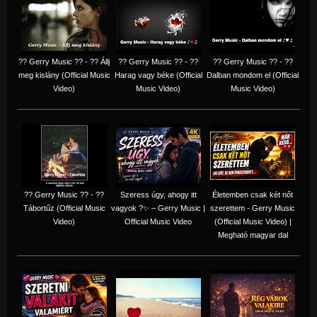
?? Gerry Music ?? - ?? Állj
?? Gerry Music ?? - ??
?? Gerry Music ?? - ??
meg kislány (Official Music
Harag vagy béke (Official
Dalban mondom el (Official
Video)
Music Video)
Music Video)
?? Gerry Music ?? - ??
Szeress úgy, ahogy itt
Életemben csak két nőt
Tábortűz (Official Music
vagyok ?✨ – Gerry Music |
szerettem - Gerry Music
Video)
Official Music Video
(Official Music Video) |
Megható magyar dal