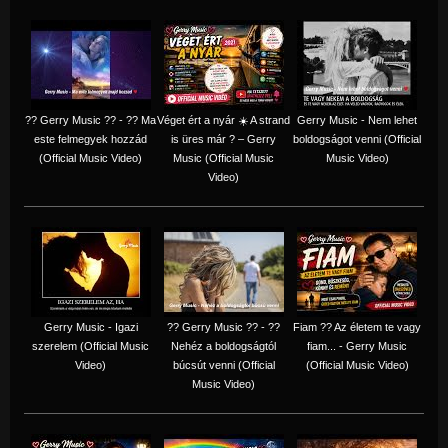
?? Gerry Music ?? - ?? Ma
Véget ért a nyár ☀️ A strand
Gerry Music - Nem lehet
este felmegyek hozzád
is üres már ? – Gerry
boldogságot venni (Official
(Official Music Video)
Music (Official Music
Music Video)
Video)
Gerry Music - Igazi
?? Gerry Music ?? - ??
Fiam ?‍? Az életem te vagy
szerelem (Official Music
Nehéz a boldogságtól
fiam... - Gerry Music
Video)
búcsút venni (Official
(Official Music Video)
Music Video)