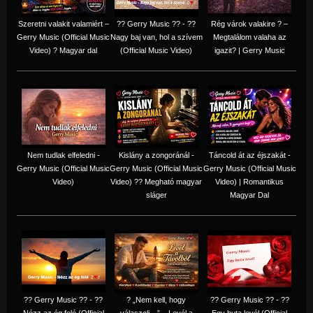
Szeretni valakit valamiért –
?? Gerry Music ?? - ??
Rég várok valakire ? –
Gerry Music (Official Music
Nagy baj van, hol a szívem
Megtalálom valaha az
Video) ? Magyar dal
(Official Music Video)
igazit? | Gerry Music
Nem tudlak elfeledni -
Kislány a zongoránál -
Táncold át az éjszakát -
Gerry Music (Official Music
Gerry Music (Official Music
Gerry Music (Official Music
Video)
Video) ?? Megható magyar
Video) | Romantikus
sláger
Magyar Dal
?? Gerry Music ?? - ??
? „Nem kell, hogy
?? Gerry Music ?? - ??
Nézz az ég felé (Official
válaszolj…” – Levél a
Egy buta levél (Official