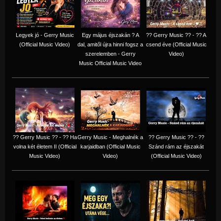
Legyek jó - Gerry Music
Egy május éjszakán ? A
?? Gerry Music ?? - ?? A
(Official Music Video)
dal, amitől újra hinni fogsz a
csend éve (Official Music
szerelemben - Gerry
Video)
Music Official Music Video
?? Gerry Music ?? - ?? Ha
Gerry Music - Meghalnék a
?? Gerry Music ?? - ??
volna két életem II (Official
karjaidban (Official Music
Szánd rám az éjszakát
Music Video)
Video)
(Official Music Video)