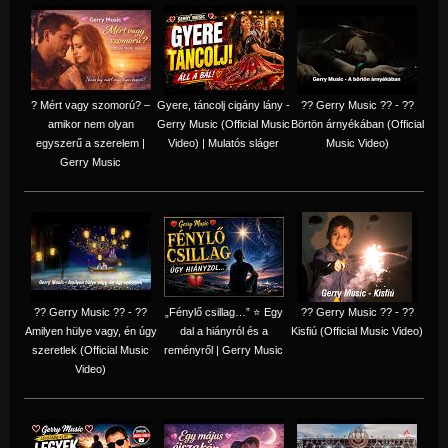
? Mért vagy szomorú? –
Gyere, táncolj cigány lány -
?? Gerry Music ?? - ??
amikor nem olyan
Gerry Music (Official Music
Börtön árnyékában (Official
egyszerű a szerelem |
Video) | Mulatós sláger
Music Video)
Gerry Music
?? Gerry Music ?? - ??
„Fénylő csillag…” ⭐ Egy
?? Gerry Music ?? - ??
Amilyen hülye vagy, én úgy
dal a hiányról és a
Kisfiú (Official Music Video)
szeretlek (Official Music
reményről | Gerry Music
Video)