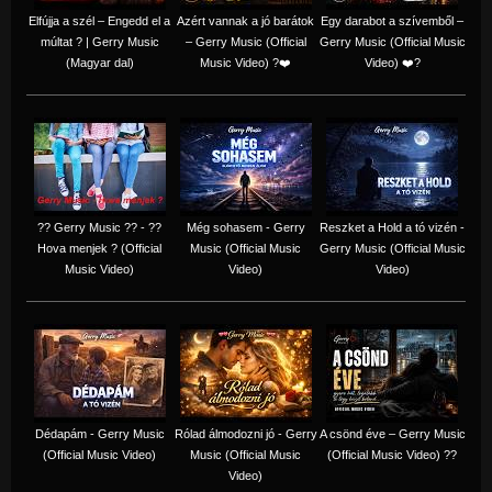
Elfújja a szél – Engedd el a
Azért vannak a jó barátok
Egy darabot a szívemből –
múltat ? | Gerry Music
– Gerry Music (Official
Gerry Music (Official Music
(Magyar dal)
Music Video) ?❤️
Video) ❤️?
?? Gerry Music ?? - ??
Még sohasem - Gerry
Reszket a Hold a tó vizén -
Hova menjek ? (Official
Music (Official Music
Gerry Music (Official Music
Music Video)
Video)
Video)
Dédapám - Gerry Music
Rólad álmodozni jó - Gerry
A csönd éve – Gerry Music
(Official Music Video)
Music (Official Music
(Official Music Video) ??
Video)