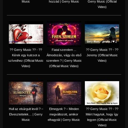
Music
hozzád | Gerry Music
Gerry Music (Official
Video)
?? Gerry Music ?? - ??
Fiatal szerelem ...
?? Gerry Music ?? - ??
Kérek egy kulcsot a
Álmodozás, vágy és első
Jeremy (Official Music
szívedhez (Official Music
szerelem ? | Gerry Music
Video)
Video)
(Official Music Video)
Hull az elsárgult levél ? –
Elmegyek ? – Minden
?? Gerry Music ?? - ??
Elvesztettelek… | Gerry
megváltozott, amikor
Miért hagytuk, hogy így
Music
elhagytál | Gerry Music
legyen (Official Music
Video)