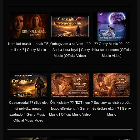
Nem kell másik… csak TE
„Otthagytam a szívem…” ?
?? Gerry Music ?? - ??
kellesz ? | Gerry Music
– Ahol a lusta folyó | Gerry
Nika se perimeno (Official
Music (Official Video)
Music Video)
Csavargódal ?? (Egy élet
Óh, kisleány ?? (EZT nem
? Egy lány az első sorból…
út nélkül… mégis
fogod elfelejteni…) Gerry
és örökre eltűnt ? | Gerry
szabadon) Gerry Music |
Music | Official Music Video
Music
Official Music Video