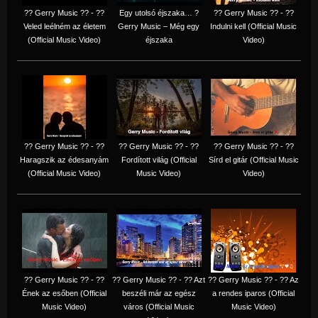
?? Gerry Music ?? - ??
Egy utolsó éjszaka… ?
?? Gerry Music ?? - ??
Veled leélném az életem
Gerry Music – Még egy
Indulni kell (Official Music
(Official Music Video)
éjszaka
Video)
?? Gerry Music ?? - ??
?? Gerry Music ?? - ??
?? Gerry Music ?? - ??
Haragszik az édesanyám
Fordított világ (Official
Sírd el gitár (Official Music
(Official Music Video)
Music Video)
Video)
?? Gerry Music ?? - ??
?? Gerry Music ?? - ?? Azt
?? Gerry Music ?? - ?? Az
Ének az esőben (Official
beszéli már az egész
a rendes iparos (Official
Music Video)
város (Official Music
Music Video)