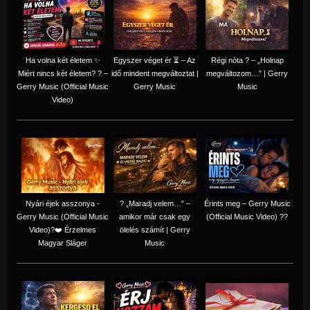
Ha volna két életem ✨
Egyszer véget ér ⏳ – Az
Régi nóta ? – „Holnap
Miért nincs két életem? ? –
idő mindent megváltoztat |
megváltozom…” | Gerry
Gerry Music (Official Music
Gerry Music
Music
Video)
Nyári éjek asszonya -
? „Maradj velem…” –
Érints meg – Gerry Music
Gerry Music (Official Music
amikor már csak egy
(Official Music Video) ??
Video)?❤️ Érzelmes
ölelés számít | Gerry
Magyar Sláger
Music