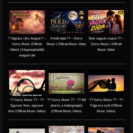
? Vigyázz rám, Angyal ? –
A hold dala ?? – Gerry
Bele vagyok zúgva ?? –
Gerry Music (Official
Music | Official Music Video
Gerry Music | Official
Video) | A legmeghatóbb
Music Video
magyar dal
?? Gerry Music ?? - ??
?? Gerry Music ?? - ?? Mit
?? Gerry Music ?? - ??
Egyszer fenn, egyszer
akarsz a boldogságtól
Fújja el a szél (Official
lenn (Official Music Video)
(Official Music Video)
Music Video)