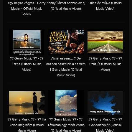
egy helyre vágysz | Gerry
Könnyű álmot hozzon az éj
Húsz év múlva (Official
Music – Official Music
(Official Music Video)
Music Video)
Video
?? Gerry Music ?? - ??
Almát eszem… ? De
?? Gerry Music ?? - ??
Érzés (Official Music
közben összetört a szívem
Száz út (Official Music
Video)
| Gerry Music (Official
Video)
Music Video)
?? Gerry Music ?? - ?? Ha
?? Gerry Music ?? - ??
?? Gerry Music ?? - ??
volna még időm (Official
Távolban egy fehér vitorla
Göncölszekér (Official
Music Video)
(Official Music Video)
Music Video)