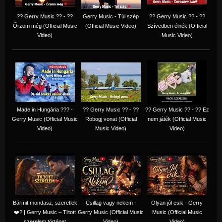
?? Gerry Music ?? - ??
Gerry Music - Túl szép
?? Gerry Music ?? - ??
Őrzöm még (Official Music
(Official Music Video)
Szívedben élnék (Official
Video)
Music Video)
Made in Hungária ??? -
?? Gerry Music ?? - ??
?? Gerry Music ?? - ?? Ez
Gerry Music (Official Music
Robogj vonat (Official
nem játék (Official Music
Video)
Music Video)
Video)
Bármit mondasz, szeretlek
Csillag vagy nekem -
Olyan jól esik - Gerry
❤️‍? | Gerry Music – Tiltott
Gerry Music (Official Music
Music (Official Music
szerelem történet
Video)
Video)