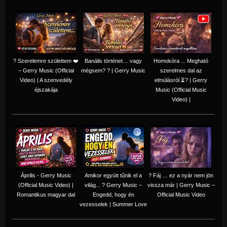
? Szerelemre születtem ❤️
Banális történet… vagy
Homokóra ... Megható
– Gerry Music (Official
mégsem? ? | Gerry Music
szerelmes dal az
Video) | A szenvedély
elmúlásról ⏳? | Gerry
éjszakája
Music (Official Music
Video) |
Április - Gerry Music
Amikor együtt tűnik el a
? Fáj … ez a nyár nem jön
(Official Music Video) |
világ... ? Gerry Music –
vissza már | Gerry Music –
Romantikus magyar dal
Engedd, hogy én
Official Music Video
vezesselek | Summer Love