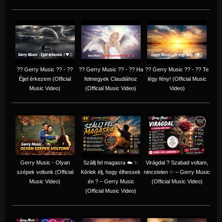
?? Gerry Music ?? - ??
?? Gerry Music ?? - ?? Ha
?? Gerry Music ?? - ?? Te
Éjjel érkezem (Official
felmegyek Claudiához
légy fény! (Official Music
Music Video)
(Official Music Video)
Video)
Gerry Music - Olyan
Szállj fel magasra ☁️ ✨
Virágdal ? Szabad voltam,
szépek voltunk (Official
Kérlek élj, hogy élhessek
nincstelen ✨ – Gerry Music
Music Video)
én ? – Gerry Music
(Official Music Video)
(Official Music Video)