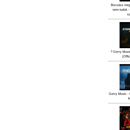
Bocsáss meg k
nem tudok -
s
? Gerry Music
(Offi
Gerry Music - 
M