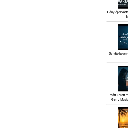
Hány éjjel várt
M
Szívfájdalom 
Mért kellett 
Gerry Music 