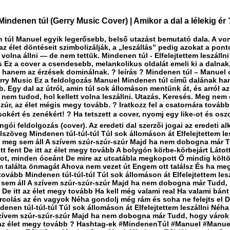
indenen túl (Gerry Music Cover) | Amikor a dal a lélekig ér 
 túl Manuel egyik legerősebb, belső utazást bemutató dala. A von
z élet döntéseit szimbolizálják, a „leszállás” pedig azokat a pont
 volna állni — de nem tettük. Mindenen túl - Elfelejtettem leszálln
s Ez a cover a csendesebb, melankolikus oldalát emeli ki a dalnak
, hanem az érzések dominálnak. ? leírás ? Mindenen túl – Manuel 
rry Music Ez a feldolgozás Manuel Mindenen túl című dalának ha
b. Egy dal az útról, amin túl sok állomáson mentünk át, és arról az
nem tudod, hol kellett volna leszállni. Utazás. Keresés. Meg nem 
zúr, az élet mégis megy tovább. ? Iratkozz fel a csatornára tovább
okért és zenékért! ? Ha tetszett a cover, nyomj egy like-ot és osz
ngói feldolgozás (cover). Az eredeti dal szerzői jogai az eredeti al
Dalszöveg Mindenen túl-túl-túl Túl sok állomáson át Elfelejtettem le
, meg sem áll A szívem szúr-szúr-szúr Majd ha nem dobogna már 
tt fent De itt az élet megy tovább A bolygón körbe-körbejárt Látot
ot, minden óceánt De mire az utcatábla megkopott Ő mindig költö
 találta önmagát Ahova nem vezet út Engem ott találsz És ha meg
ovább Mindenen túl-túl-túl Túl sok állomáson át Elfelejtettem lesz
 sem áll A szívem szúr-szúr-szúr Majd ha nem dobogna már Tudd,
t De itt az élet megy tovább Ha kell még valami real Ha valami bánt
arcolás az én vagyok Néha gondolj még rám és soha ne felejts el D
denen túl-túl-túl Túl sok állomáson át Elfelejtettem leszállni Néha
szívem szúr-szúr-szúr Majd ha nem dobogna már Tudd, hogy várok 
t az élet megy tovább ? Hashtag-ek #MindenenTúl #Manuel #Manu