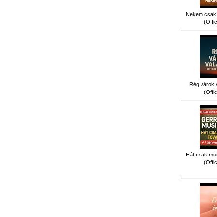
Nekem csak 
(Offi
Rég várok v
(Offi
Hát csak men
(Offi