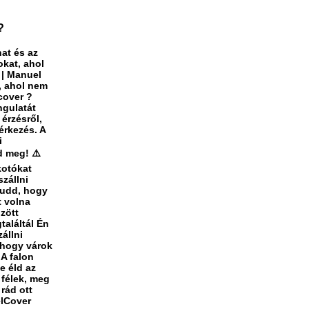
?
at és az
okat, ahol
i | Manuel
, ahol nem
cover ?
ngulatát
 érzésről,
érkezés. A
i
d meg! ⚠️
kotókat
szállni
Tudd, hogy
t volna
zött
találtál Én
állni
 hogy várok
 A falon
e éld az
 félek, meg
rád ott
elCover