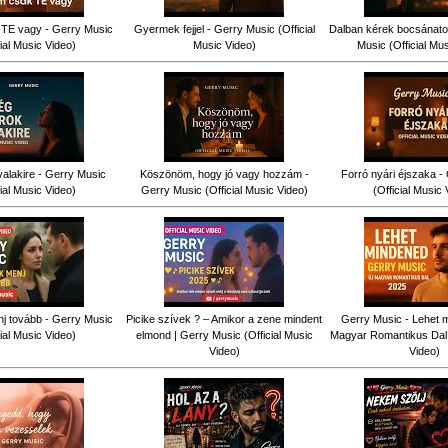
TE vagy - Gerry Music
Gyermek fejjel - Gerry Music (Official
Dalban kérek bocsánatot
cial Music Video)
Music Video)
Music (Official Mu
alakire - Gerry Music
Köszönöm, hogy jó vagy hozzám -
Forró nyári éjszaka -
cial Music Video)
Gerry Music (Official Music Video)
(Official Music 
j tovább - Gerry Music
Picike szívek ? – Amikor a zene mindent
Gerry Music - Lehet m
cial Music Video)
elmond | Gerry Music (Official Music
Magyar Romantikus Dal (
Video)
Video)