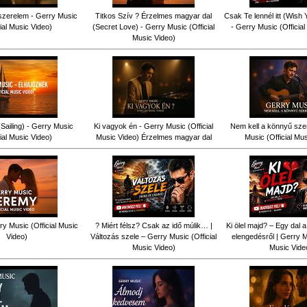
szerelem - Gerry Music
Titkos Szív ? Érzelmes magyar dal
Csak Te lennél itt (Wish
cial Music Video)
(Secret Love) - Gerry Music (Official
- Gerry Music (Officia
Music Video)
Sailing) - Gerry Music
Ki vagyok én - Gerry Music (Official
Nem kell a könnyű sze
cial Music Video)
Music Video) Érzelmes magyar dal
Music (Official Mu
y Music (Official Music
? Miért félsz? Csak az idő múlik… |
Ki ölel majd? – Egy dal a
Video)
Változás szele – Gerry Music (Official
elengedésről | Gerry Mu
Music Video)
Music Vide