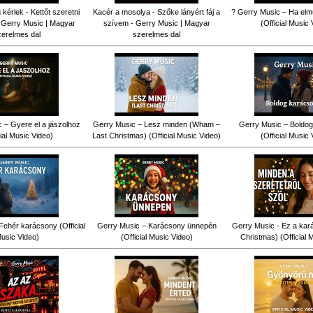
érlek - Kettőt szeretni
Kacér a mosolya - Szőke lányért fáj a
? Gerry Music – Ha elm
 Gerry Music | Magyar
szívem - Gerry Music | Magyar
(Official Music 
zerelmes dal
szerelmes dal
 – Gyere el a jászolhoz
Gerry Music – Lesz minden (Wham –
Gerry Music – Boldog
cial Music Video)
Last Christmas) (Official Music Video)
(Official Music 
Fehér karácsony (Official
Gerry Music – Karácsony ünnepén
Gerry Music - Ez a kar
usic Video)
(Official Music Video)
Christmas) (Official 