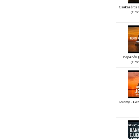
Csakazértis 
(Offi
Elhajóznék (
(Offi
Jeremy - Gerr