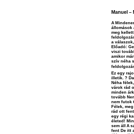
Manuel – M
A Mindenen
állomások a
meg kellett
feldolgozá
a válaszok
Előadó: Ge
viszi továb
amikor már 
szív néha s
feldolgozás
Ez egy rajo
illetik. ? 
Néha félek
várok rád o
minden árk
tovább Nem
nem futok t
Félek, meg
rád ott fen
egy régi k
életed! Min
sem áll A 
fent De it