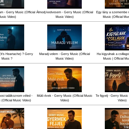
am - Gerry Music (Official
Álmodj kedvesem - Gerry Music (Official
Egy lány a szemembe n
usic Video)
Music Video)
Music (Official Mu
(It’s Heartache) ? Gerry
Maradj velem - Gerry Music (Official
Ha kigyulnak a csillag
Music ?
Music Video)
Music | Official Mu
most találkoznom véled -
Múló évek - Gerry Music (Official Music
Te figyelj - Gerry Music 
(Official Music Video)
Video)
Video)