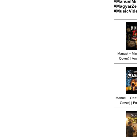
#ManuelMi
#MagyarZe
#MusicVid
Manuel – Min
Cover) | Ami
Manuel – Össz
Cover) | Ett