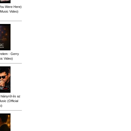
 You Were Here)
l Music Video)
relem - Gerry
sic Video)
 hiányról és az
sic (Official
o)