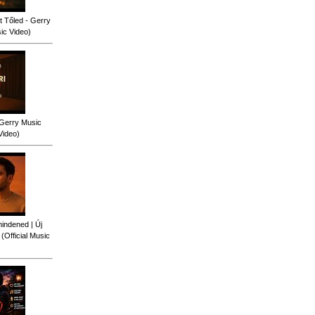
 Tőled - Gerry
sic Video)
 Gerry Music
Video)
indened | Új
Official Music