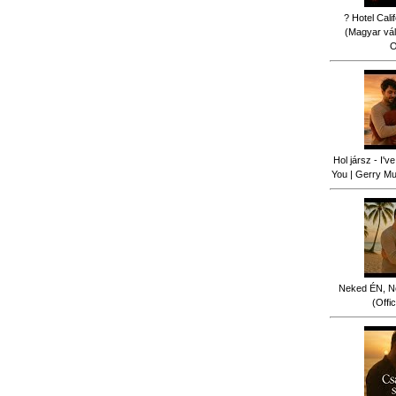
? Hotel Cali
(Magyar vál
O
Hol jársz - I'
You | Gerry Mus
Neked ÉN, N
(Offi