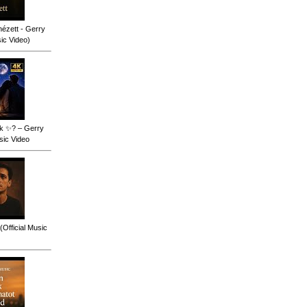
ézett - Gerry
sic Video)
ok ✨? – Gerry
sic Video
(Official Music