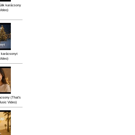
úlik karácsony
Video)
 karácsonyt
Video)
ácsony (That's
Music Video)