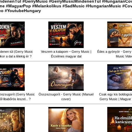
ndenenTúl #GerryMusic #GerryMusicMindenenTúl #HungarianCo
ne #MagyarPop #Melankolikus #SadMusic #HungarianMusic #Cov
eo #YoutubeHungary
denen túl (Gerry Music
Veszem a kalapom – Gerry Music |
Édes a gyönyör - Gerry 
kor a dal a lélekig ér ?
Érzelmes magyar dal
Music Vide
ezsugorít (Gerry Music
Összezsugorít - Gerry Music (Manuel
Csak egy kis boldogsá
ől libabőrös leszel... ?
cover)
Gerry Music | Magyar 