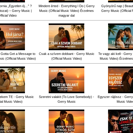
fornia „Egyetlen éj…” ?
Mindent érted - Everything I Do | Gerry
Gyönyörű nap | Beauti
tozat) – Gerry Music |
Music (Official Music Video) Érzelmes
Gerry Music (Official
fficial Video
magyar dal
ve Gotta Get a Message to
Csak a szívem dobbant - Gerry Music
Te vagy aki kell - Gerry 
ic (Official Music Video)
(Official Music Video)
Music Video) Érzelmes
ekem TE - Gerry Music
Szeretni valakit (To Love Somebody) -
Egyszer rájössz - Gerry 
cial Music Video)
Gerry Music
Music Vide