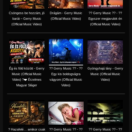
Csöngess be hozzám, jó
Drágám - Gerry Music
?? Gerry Music ?? - ??
barát – Gerry Music
(Official Music Video)
Egyszer megjavulok én
(Official Music Video)
(Official Music Video)
Ég és föld között - Gerry
?? Gerry Music ?? - ??
Gyöngyhajú lány - Gerry
Music (Official Music
Egy kis boldogságra
Music (Official Music
Video) ?❤️ Érzelmes
vágyom (Official Music
Video)
Magyar Sláger
Video)
? Hazafelé… amikor csak
?? Gerry Music ?? - ??
?? Gerry Music ?? - ??