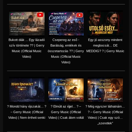
Bukott diák ... Egy lázadó
Csepereg az eső -
Egy jó asszony mindent
szív története ?? | Gerry
Barátság, emlékek és
megbocsát… DE
Music (Official Music
összetartozás ?️? | Gerry
MEDDIG? ? | Gerry Music
Video)
Music (Official Music
Video)
? Mondd hány éjszakát… ?
? Elmúlt az éjjel… ? –
? Még egyszer láthatnám…
– Gerry Music (Official
Gerry Music (Official
? – Gerry Music (Official
Video) | Nem értheti senki
Video) | Csak álom voltál
Video) | Csak egy szó…
„szeretlek”