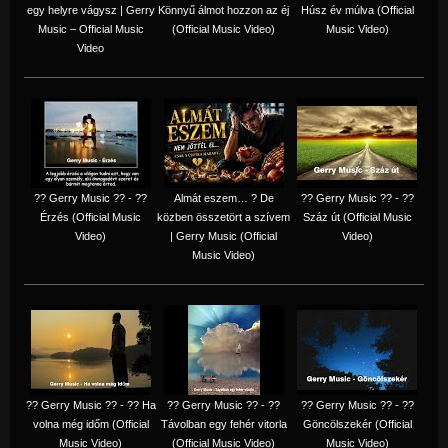
egy helyre vágysz | Gerry
Könnyű álmot hozzon az éj
Húsz év múlva (Official
Music – Official Music
(Official Music Video)
Music Video)
Video
?? Gerry Music ?? - ??
Almát eszem… ? De
?? Gerry Music ?? - ??
Érzés (Official Music
közben összetört a szívem
Száz út (Official Music
Video)
| Gerry Music (Official
Video)
Music Video)
?? Gerry Music ?? - ?? Ha
?? Gerry Music ?? - ??
?? Gerry Music ?? - ??
volna még időm (Official
Távolban egy fehér vitorla
Göncölszekér (Official
Music Video)
(Official Music Video)
Music Video)