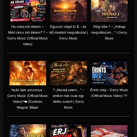
Ha volna két életem ✨
Egyszer véget ér ⏳ – Az
Régi nóta ? – „Holnap
Miért nincs két életem? ? –
idő mindent megváltoztat |
megváltozom…” | Gerry
Gerry Music (Official Music
Gerry Music
Music
Video)
Nyári éjek asszonya -
? „Maradj velem…” –
Érints meg – Gerry Music
Gerry Music (Official Music
amikor már csak egy
(Official Music Video) ??
Video)?❤️ Érzelmes
ölelés számít | Gerry
Magyar Sláger
Music