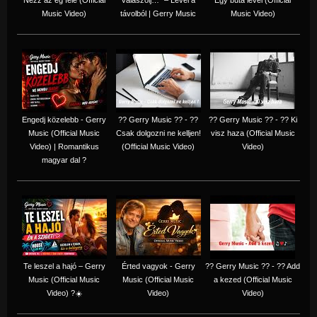
Music Video)
távolból | Gerry Music
Music Video)
Engedj közelebb - Gerry
?? Gerry Music ?? - ??
?? Gerry Music ?? - ?? Ki
Music (Official Music
Csak dolgozni ne kelljen!
visz haza (Official Music
Video) | Romantikus
(Official Music Video)
Video)
magyar dal ?
Te leszel a hajó – Gerry
Érted vagyok - Gerry
?? Gerry Music ?? - ?? Add
Music (Official Music
Music (Official Music
a kezed (Official Music
Video) ?☀️
Video)
Video)