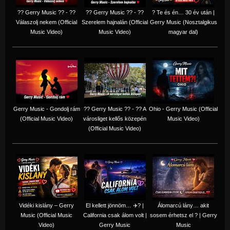
?? Gerry Music ?? - ??
?? Gerry Music ?? - ??
? Te és én… 30 év után |
Válaszolj nekem (Official
Szerelem hajnalán (Official
Gerry Music (Nosztalgikus
Music Video)
Music Video)
magyar dal)
Gerry Music - Gondolj rám
?? Gerry Music ?? - ?? A
Ohio - Gerry Music (Official
(Official Music Video)
városliget kellős közepén
Music Video)
(Official Music Video)
Vidéki kislány – Gerry
El kellett jönnöm… ✈️? |
Álomarcú lány… akit
Music (Official Music
California csak álom volt |
sosem érhetsz el ? | Gerry
Video)
Gerry Music
Music