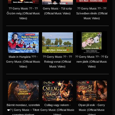
?? Gerry Music ?? - ??
Gerry Music - Túl szép
?? Gerry Music ?? - ??
Őrzöm még (Official Music
(Official Music Video)
Szívedben élnék (Official
Video)
Music Video)
Made in Hungária ??? -
?? Gerry Music ?? - ??
?? Gerry Music ?? - ?? Ez
Gerry Music (Official Music
Robogj vonat (Official
nem játék (Official Music
Video)
Music Video)
Video)
Bármit mondasz, szeretlek
Csillag vagy nekem -
Olyan jól esik - Gerry
❤️‍? | Gerry Music – Tiltott
Gerry Music (Official Music
Music (Official Music
szerelem történet
Video)
Video)