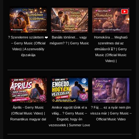
? Szerelemre születtem ❤️
Banális történet… vagy
Homokóra ... Megható
– Gerry Music (Official
mégsem? ? | Gerry Music
szerelmes dal az
Video) | A szenvedély
elmúlásról ⏳? | Gerry
éjszakája
Music (Official Music
Video) |
Április - Gerry Music
Amikor együtt tűnik el a
? Fáj … ez a nyár nem jön
(Official Music Video) |
világ... ? Gerry Music –
vissza már | Gerry Music –
Romantikus magyar dal
Engedd, hogy én
Official Music Video
vezesselek | Summer Love