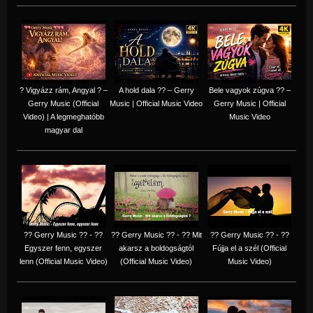
? Vigyázz rám, Angyal ? –
A hold dala ?? – Gerry
Bele vagyok zúgva ?? –
Gerry Music (Official
Music | Official Music Video
Gerry Music | Official
Video) | A legmeghatóbb
Music Video
magyar dal
?? Gerry Music ?? - ??
?? Gerry Music ?? - ?? Mit
?? Gerry Music ?? - ??
Egyszer fenn, egyszer
akarsz a boldogságtól
Fújja el a szél (Official
lenn (Official Music Video)
(Official Music Video)
Music Video)