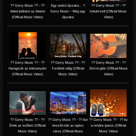
?? Gerry Music ?? - ??
Egy utolsó éjszaka… ?
?? Gerry Music ?? - ??
Veled leélném az életem
Gerry Music – Még egy
Indulni kell (Official Music
(Official Music Video)
éjszaka
Video)
?? Gerry Music ?? - ??
?? Gerry Music ?? - ??
?? Gerry Music ?? - ??
Haragszik az édesanyám
Fordított világ (Official
Sírd el gitár (Official Music
(Official Music Video)
Music Video)
Video)
?? Gerry Music ?? - ??
?? Gerry Music ?? - ?? Azt
?? Gerry Music ?? - ?? Az
Ének az esőben (Official
beszéli már az egész
a rendes iparos (Official
Music Video)
város (Official Music
Music Video)