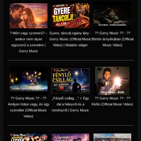
? Mért vagy szomorú? –
Gyere, táncolj cigány lány -
?? Gerry Music ?? - ??
amikor nem olyan
Gerry Music (Official Music
Börtön árnyékában (Official
egyszerű a szerelem |
Video) | Mulatós sláger
Music Video)
Gerry Music
?? Gerry Music ?? - ??
„Fénylő csillag…” ⭐ Egy
?? Gerry Music ?? - ??
Amilyen hülye vagy, én úgy
dal a hiányról és a
Kisfiú (Official Music Video)
szeretlek (Official Music
reményről | Gerry Music
Video)