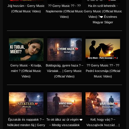
Jöjj hozzám - Gerry Music
?? Gerry Music ?? - ??
Ha én szél lehetnék -
(Official Music Video)
Naplemente (Official Music
Gerry Music (Official Music
Video)
Video) ?️❤️ Érzelmes
Magyar Sláger
Gerry Music - Ki tudja,
Boldogság, gyere haza ? –
?? Gerry Music ?? - ??
miért ? (Official Music
Vártalak… | Gerry Music
Pedró kocsmája (Official
Video)
(Official Video)
Music Video)
Éjszakák és nappalok ? –
Te ott állsz az út végén ❤️
Kell, hogy várj ? –
Nélküled minden fáj | Gerry
– Mindig visszatalálok
Visszajövök hozzád… |