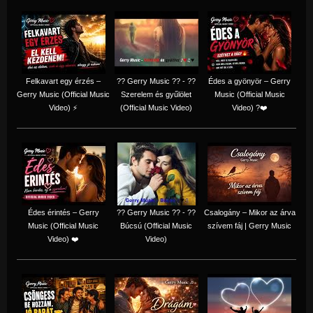
Felkavart egy érzés –
?? Gerry Music ?? - ??
Édes a gyönyör – Gerry
Gerry Music (Official Music
Szerelem és gyűlölet
Music (Official Music
Video) ⚡
(Official Music Video)
Video) ?❤️
Édes érintés – Gerry
?? Gerry Music ?? - ??
Csalogány – Mikor az árva
Music (Official Music
Búcsú (Official Music
szívem fáj | Gerry Music
Video) ❤️
Video)