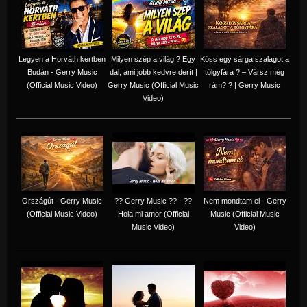
Legyen a Horváth kertben
Milyen szép a világ ? Egy
Köss egy sárga szalagot a
Budán - Gerry Music
dal, ami jobb kedvre derít |
tölgyfára ?️ – Vársz még
(Official Music Video)
Gerry Music (Official Music
rám? ? | Gerry Music
Video)
Országút - Gerry Music
?? Gerry Music ?? - ??
Nem mondtam el - Gerry
(Official Music Video)
Hola mi amor (Official
Music (Official Music
Music Video)
Video)