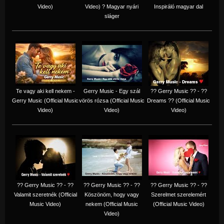
Video)
Video) ? Magyar nyári
Inspiráló magyar dal
sláger
Te vagy aki kell nekem -
Gerry Music - Egy szál
?? Gerry Music ?? - ??
Gerry Music (Official Music
vörös rózsa (Official Music
Dreams ?? (Official Music
Video)
Video)
Video)
?? Gerry Music ?? - ??
?? Gerry Music ?? - ??
?? Gerry Music ?? - ??
Valamit szeretnék (Official
Köszönöm, hogy vagy
Szerelmet szerelemért
Music Video)
nekem (Official Music
(Official Music Video)
Video)