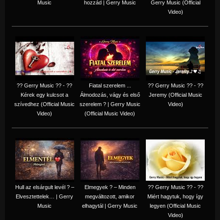
Music
hozzád | Gerry Music
Gerry Music (Official
Video)
?? Gerry Music ?? - ??
Fiatal szerelem ...
?? Gerry Music ?? - ??
Kérek egy kulcsot a
Álmodozás, vágy és első
Jeremy (Official Music
szívedhez (Official Music
szerelem ? | Gerry Music
Video)
Video)
(Official Music Video)
Hull az elsárgult levél ? –
Elmegyek ? – Minden
?? Gerry Music ?? - ??
Elvesztettelek… | Gerry
megváltozott, amikor
Miért hagytuk, hogy így
Music
elhagytál | Gerry Music
legyen (Official Music
Video)