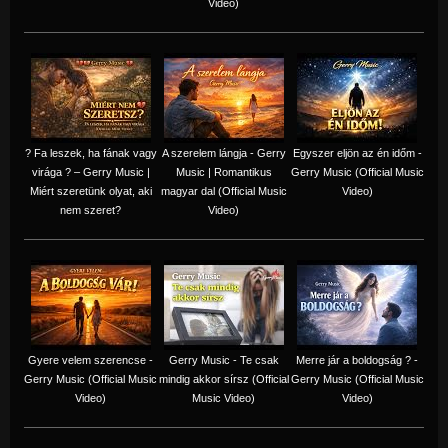
Video)
? Fa leszek, ha fának vagy
A szerelem lángja - Gerry
Egyszer eljön az én időm -
virága ? – Gerry Music |
Music | Romantikus
Gerry Music (Official Music
Miért szeretünk olyat, aki
magyar dal (Official Music
Video)
nem szeret?
Video)
Gyere velem szerencse -
Gerry Music - Te csak
Merre jár a boldogság ? -
Gerry Music (Official Music
mindig akkor sírsz (Official
Gerry Music (Official Music
Video)
Music Video)
Video)