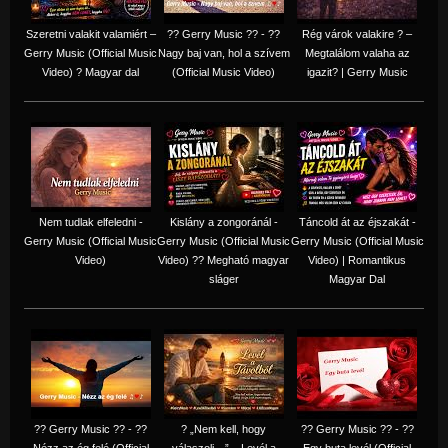
Szeretni valakit valamiért –
?? Gerry Music ?? - ??
Rég várok valakire ? –
Gerry Music (Official Music
Nagy baj van, hol a szívem
Megtalálom valaha az
Video) ? Magyar dal
(Official Music Video)
igazit? | Gerry Music
Nem tudlak elfeledni -
Kislány a zongoránál -
Táncold át az éjszakát -
Gerry Music (Official Music
Gerry Music (Official Music
Gerry Music (Official Music
Video)
Video) ?? Megható magyar
Video) | Romantikus
sláger
Magyar Dal
?? Gerry Music ?? - ??
? „Nem kell, hogy
?? Gerry Music ?? - ??
Nézz az ég felé (Official
válaszolj…” – Levél a
Egy buta levél (Official