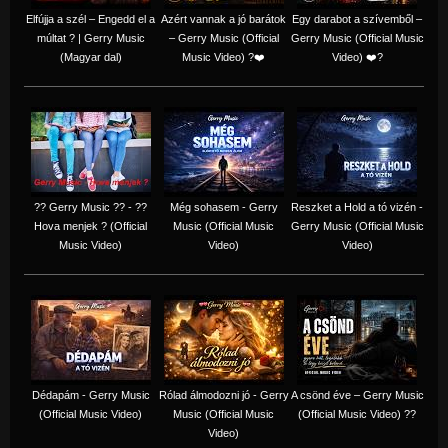
Elfújja a szél – Engedd el a
Azért vannak a jó barátok
Egy darabot a szívemből –
múltat ? | Gerry Music
– Gerry Music (Official
Gerry Music (Official Music
(Magyar dal)
Music Video) ?❤️
Video) ❤️?
?? Gerry Music ?? - ??
Még sohasem - Gerry
Reszket a Hold a tó vizén -
Hova menjek ? (Official
Music (Official Music
Gerry Music (Official Music
Music Video)
Video)
Video)
Dédapám - Gerry Music
Rólad álmodozni jó - Gerry
A csönd éve – Gerry Music
(Official Music Video)
Music (Official Music
(Official Music Video) ??
Video)