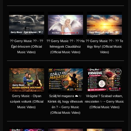
?? Gerry Music ?? - ??
?? Gerry Music ?? - ?? Ha
?? Gerry Music ?? - ?? Te
Éjjel érkezem (Official
felmegyek Claudiához
légy fény! (Official Music
Music Video)
(Official Music Video)
Video)
Gerry Music - Olyan
Szállj fel magasra ☁️ ✨
Virágdal ? Szabad voltam,
szépek voltunk (Official
Kérlek élj, hogy élhessek
nincstelen ✨ – Gerry Music
Music Video)
én ? – Gerry Music
(Official Music Video)
(Official Music Video)