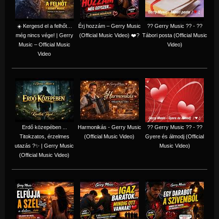
☀️ Kergesd el a felhőt…
Érj hozzám – Gerry Music
?? Gerry Music ?? - ??
még nincs vége! | Gerry
(Official Music Video) ❤️?
Tábori posta (Official Music
Music – Official Music
Video)
Video
Erdő közepében ...
Harmonikás - Gerry Music
?? Gerry Music ?? - ??
Titokzatos, érzelmes
(Official Music Video)
Gyere és álmodj (Official
utazás ?✨ | Gerry Music
Music Video)
(Official Music Video)