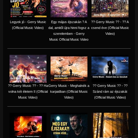
Legyek jó - Gerry Music
Egy május éjszakán ? A
?? Gerry Music ?? - ?? A
(Official Music Video)
dal, amitől újra hinni fogsz a
csend éve (Official Music
szerelemben - Gerry
Video)
Music Official Music Video
?? Gerry Music ?? - ?? Ha
Gerry Music - Meghalnék a
?? Gerry Music ?? - ??
volna két életem II (Official
karjaidban (Official Music
Szánd rám az éjszakát
Music Video)
Video)
(Official Music Video)