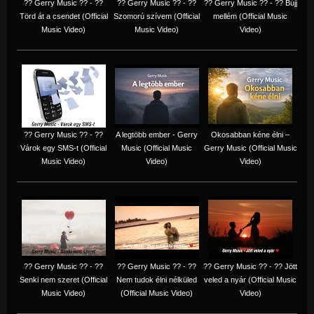
?? Gerry Music ?? - ??
?? Gerry Music ?? - ??
?? Gerry Music ?? - ?? Bújj
Törd át a csendet (Official
Szomorú szívem (Official
mellém (Official Music
Music Video)
Music Video)
Video)
?? Gerry Music ?? - ??
A legtöbb ember - Gerry
Okosabban kéne élni –
Várok egy SMS-t (Official
Music (Official Music
Gerry Music (Official Music
Music Video)
Video)
Video)
?? Gerry Music ?? - ??
?? Gerry Music ?? - ??
?? Gerry Music ?? - ?? Jött
Senki nem szeret (Official
Nem tudok élni nélküled
veled a nyár (Official Music
Music Video)
(Official Music Video)
Video)