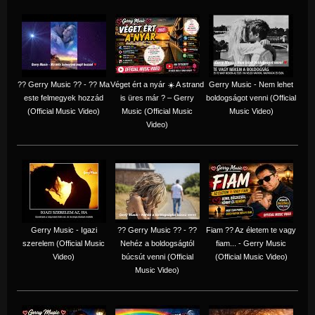
?? Gerry Music ?? - ?? Ma
Véget ért a nyár ☀️ A strand
Gerry Music - Nem lehet
este felmegyek hozzád
is üres már ? – Gerry
boldogságot venni (Official
(Official Music Video)
Music (Official Music
Music Video)
Video)
Gerry Music - Igazi
?? Gerry Music ?? - ??
Fiam ?‍? Az életem te vagy
szerelem (Official Music
Nehéz a boldogságtól
fiam... - Gerry Music
Video)
búcsút venni (Official
(Official Music Video)
Music Video)