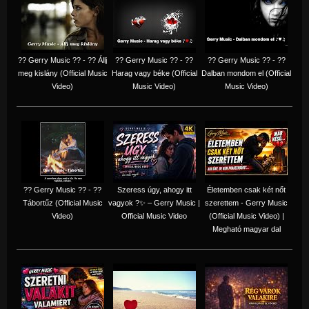
?? Gerry Music ?? - ?? Állj
?? Gerry Music ?? - ??
?? Gerry Music ?? - ??
meg kislány (Official Music
Harag vagy béke (Official
Dalban mondom el (Official
Video)
Music Video)
Music Video)
?? Gerry Music ?? - ??
Szeress úgy, ahogy itt
Életemben csak két nőt
Tábortűz (Official Music
vagyok ?✨ – Gerry Music |
szerettem - Gerry Music
Video)
Official Music Video
(Official Music Video) |
Megható magyar dal