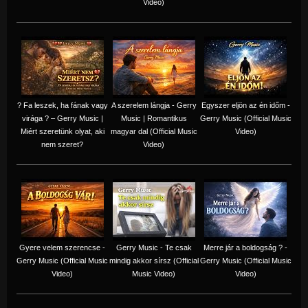
Video)
? Fa leszek, ha fának vagy
A szerelem lángja - Gerry
Egyszer eljön az én időm -
virága ? – Gerry Music |
Music | Romantikus
Gerry Music (Official Music
Miért szeretünk olyat, aki
magyar dal (Official Music
Video)
nem szeret?
Video)
Gyere velem szerencse -
Gerry Music - Te csak
Merre jár a boldogság ? -
Gerry Music (Official Music
mindig akkor sírsz (Official
Gerry Music (Official Music
Video)
Music Video)
Video)