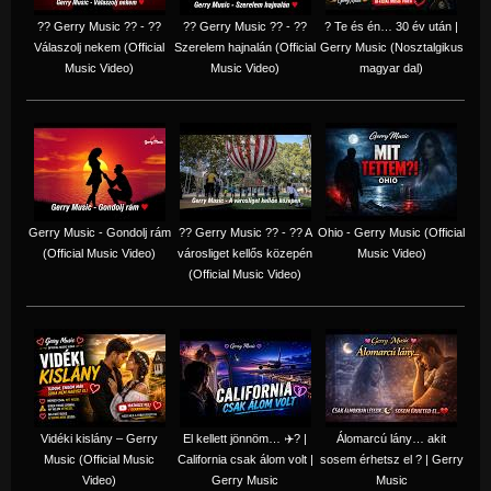
?? Gerry Music ?? - ??
?? Gerry Music ?? - ??
? Te és én… 30 év után |
Válaszolj nekem (Official
Szerelem hajnalán (Official
Gerry Music (Nosztalgikus
Music Video)
Music Video)
magyar dal)
Gerry Music - Gondolj rám
?? Gerry Music ?? - ?? A
Ohio - Gerry Music (Official
(Official Music Video)
városliget kellős közepén
Music Video)
(Official Music Video)
Vidéki kislány – Gerry
El kellett jönnöm… ✈️? |
Álomarcú lány… akit
Music (Official Music
California csak álom volt |
sosem érhetsz el ? | Gerry
Video)
Gerry Music
Music