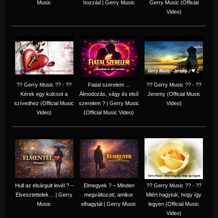
Music
hozzád | Gerry Music
Gerry Music (Official
Video)
?? Gerry Music ?? - ??
Fiatal szerelem ...
?? Gerry Music ?? - ??
Kérek egy kulcsot a
Álmodozás, vágy és első
Jeremy (Official Music
szívedhez (Official Music
szerelem ? | Gerry Music
Video)
Video)
(Official Music Video)
Hull az elsárgult levél ? –
Elmegyek ? – Minden
?? Gerry Music ?? - ??
Elvesztettelek… | Gerry
megváltozott, amikor
Miért hagytuk, hogy így
Music
elhagytál | Gerry Music
legyen (Official Music
Video)