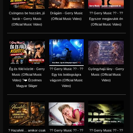
Csöngess be hozzám, jó
Drágám - Gerry Music
?? Gerry Music ?? - ??
barát – Gerry Music
(Official Music Video)
Egyszer megjavulok én
(Official Music Video)
(Official Music Video)
Ég és föld között - Gerry
?? Gerry Music ?? - ??
Gyöngyhajú lány - Gerry
Music (Official Music
Egy kis boldogságra
Music (Official Music
Video) ?❤️ Érzelmes
vágyom (Official Music
Video)
Magyar Sláger
Video)
? Hazafelé… amikor csak
?? Gerry Music ?? - ??
?? Gerry Music ?? - ??