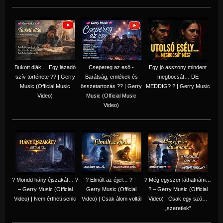
Bukott diák ... Egy lázadó
Csepereg az eső -
Egy jó asszony mindent
szív története ?? | Gerry
Barátság, emlékek és
megbocsát… DE
Music (Official Music
összetartozás ?️? | Gerry
MEDDIG? ? | Gerry Music
Video)
Music (Official Music
Video)
? Mondd hány éjszakát… ?
? Elmúlt az éjjel… ? –
? Még egyszer láthatnám…
– Gerry Music (Official
Gerry Music (Official
? – Gerry Music (Official
Video) | Nem értheti senki
Video) | Csak álom voltál
Video) | Csak egy szó…
„szeretlek”