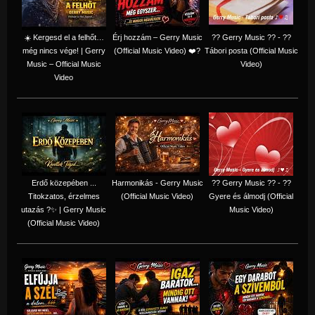
☀️ Kergesd el a felhőt…
Érj hozzám – Gerry Music
?? Gerry Music ?? - ??
még nincs vége! | Gerry
(Official Music Video) ❤️?
Tábori posta (Official Music
Music – Official Music
Video)
Video
Erdő közepében ...
Harmonikás - Gerry Music
?? Gerry Music ?? - ??
Titokzatos, érzelmes
(Official Music Video)
Gyere és álmodj (Official
utazás ?✨ | Gerry Music
Music Video)
(Official Music Video)