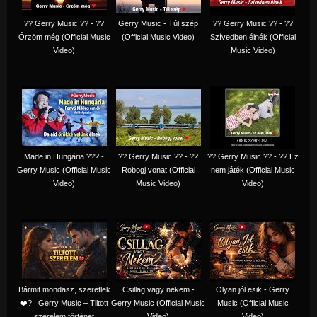
?? Gerry Music ?? - ??
Gerry Music - Túl szép
?? Gerry Music ?? - ??
Őrzöm még (Official Music
(Official Music Video)
Szívedben élnék (Official
Video)
Music Video)
Made in Hungária ??? -
?? Gerry Music ?? - ??
?? Gerry Music ?? - ?? Ez
Gerry Music (Official Music
Robogj vonat (Official
nem játék (Official Music
Video)
Music Video)
Video)
Bármit mondasz, szeretlek
Csillag vagy nekem -
Olyan jól esik - Gerry
❤️‍? | Gerry Music – Tiltott
Gerry Music (Official Music
Music (Official Music
szerelem történet
Video)
Video)