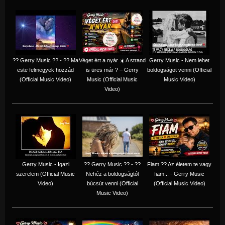
?? Gerry Music ?? - ?? Ma
Véget ért a nyár ☀️ A strand
Gerry Music - Nem lehet
este felmegyek hozzád
is üres már ? – Gerry
boldogságot venni (Official
(Official Music Video)
Music (Official Music
Music Video)
Video)
Gerry Music - Igazi
?? Gerry Music ?? - ??
Fiam ?‍? Az életem te vagy
szerelem (Official Music
Nehéz a boldogságtól
fiam... - Gerry Music
Video)
búcsút venni (Official
(Official Music Video)
Music Video)