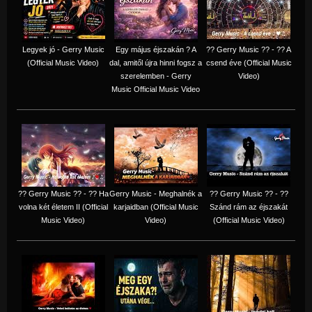
Legyek jó - Gerry Music
Egy május éjszakán ? A
?? Gerry Music ?? - ?? A
(Official Music Video)
dal, amitől újra hinni fogsz a
csend éve (Official Music
szerelemben - Gerry
Video)
Music Official Music Video
?? Gerry Music ?? - ?? Ha
Gerry Music - Meghalnék a
?? Gerry Music ?? - ??
volna két életem II (Official
karjaidban (Official Music
Szánd rám az éjszakát
Music Video)
Video)
(Official Music Video)