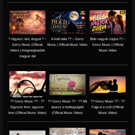
? Vigyázz rám, Angyal ? –
A hold dala ?? – Gerry
Bele vagyok zúgva ?? –
Gerry Music (Official
Music | Official Music Video
Gerry Music | Official
Video) | A legmeghatóbb
Music Video
magyar dal
?? Gerry Music ?? - ??
?? Gerry Music ?? - ?? Mit
?? Gerry Music ?? - ??
Egyszer fenn, egyszer
akarsz a boldogságtól
Fújja el a szél (Official
lenn (Official Music Video)
(Official Music Video)
Music Video)