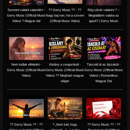
Szeretni valakit valamiért –
?? Gerry Music ?? - ??
Rég várok valakire ? –
Gerry Music (Official Music
Nagy baj van, hol a szívem
Megtalálom valaha az
Video) ? Magyar dal
(Official Music Video)
igazit? | Gerry Music
Nem tudlak elfeledni -
Kislány a zongoránál -
Táncold át az éjszakát -
Gerry Music (Official Music
Gerry Music (Official Music
Gerry Music (Official Music
Video)
Video) ?? Megható magyar
Video) | Romantikus
sláger
Magyar Dal
?? Gerry Music ?? - ??
? „Nem kell, hogy
?? Gerry Music ?? - ??
Nézz az ég felé (Official
válaszolj…” – Levél a
Egy buta levél (Official