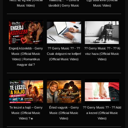
Music Video)
távolból | Gerry Music
Music Video)
Engedj közelebb - Gerry
?? Gerry Music ?? - ??
?? Gerry Music ?? - ?? Ki
Music (Official Music
Csak dolgozni ne kelljen!
visz haza (Official Music
Video) | Romantikus
(Official Music Video)
Video)
magyar dal ?
Te leszel a hajó – Gerry
Érted vagyok - Gerry
?? Gerry Music ?? - ?? Add
Music (Official Music
Music (Official Music
a kezed (Official Music
Video) ?☀️
Video)
Video)