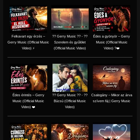
Felkavart egy érzés –
?? Gerry Music ?? - ??
Édes a gyönyör – Gerry
Gerry Music (Official Music
Szerelem és gyűlölet
Music (Official Music
Video) ⚡
(Official Music Video)
Video) ?❤️
Édes érintés – Gerry
?? Gerry Music ?? - ??
Csalogány – Mikor az árva
Music (Official Music
Búcsú (Official Music
szívem fáj | Gerry Music
Video) ❤️
Video)