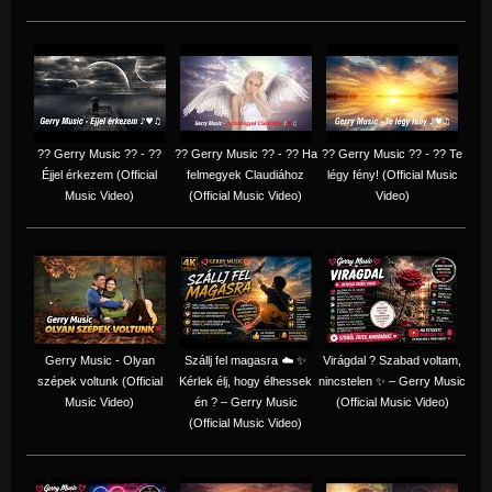
?? Gerry Music ?? - ??
?? Gerry Music ?? - ?? Ha
?? Gerry Music ?? - ?? Te
Éjjel érkezem (Official
felmegyek Claudiához
légy fény! (Official Music
Music Video)
(Official Music Video)
Video)
Gerry Music - Olyan
Szállj fel magasra ☁️ ✨
Virágdal ? Szabad voltam,
szépek voltunk (Official
Kérlek élj, hogy élhessek
nincstelen ✨ – Gerry Music
Music Video)
én ? – Gerry Music
(Official Music Video)
(Official Music Video)