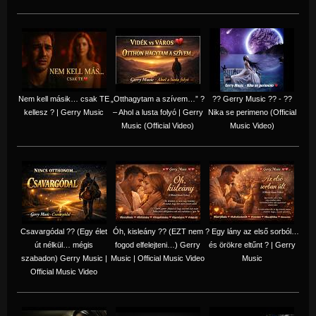
Nem kell másik… csak TE
„Otthagytam a szívem…” ?
?? Gerry Music ?? - ??
kellesz ? | Gerry Music
– Ahol a lusta folyó | Gerry
Nika se perimeno (Official
Music (Official Video)
Music Video)
Csavargódal ?? (Egy élet
Óh, kisleány ?? (EZT nem
? Egy lány az első sorból…
út nélkül… mégis
fogod elfelejteni…) Gerry
és örökre eltűnt ? | Gerry
szabadon) Gerry Music |
Music | Official Music Video
Music
Official Music Video