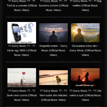
?? Gerry Music ?? - ??
?? Gerry Music ?? - ??
?? Gerry Music ?? - ?? Bújj
Törd át a csendet (Official
Szomorú szívem (Official
mellém (Official Music
Music Video)
Music Video)
Video)
?? Gerry Music ?? - ??
A legtöbb ember - Gerry
Okosabban kéne élni –
Várok egy SMS-t (Official
Music (Official Music
Gerry Music (Official Music
Music Video)
Video)
Video)
?? Gerry Music ?? - ??
?? Gerry Music ?? - ??
?? Gerry Music ?? - ?? Jött
Senki nem szeret (Official
Nem tudok élni nélküled
veled a nyár (Official Music
Music Video)
(Official Music Video)
Video)