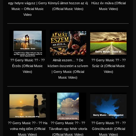
egy helyre vágysz | Gerry
Könnyű álmot hozzon az éj
Húsz év múlva (Official
Music – Official Music
(Official Music Video)
Music Video)
Video
?? Gerry Music ?? - ??
Almát eszem… ? De
?? Gerry Music ?? - ??
Érzés (Official Music
közben összetört a szívem
Száz út (Official Music
Video)
| Gerry Music (Official
Video)
Music Video)
?? Gerry Music ?? - ?? Ha
?? Gerry Music ?? - ??
?? Gerry Music ?? - ??
volna még időm (Official
Távolban egy fehér vitorla
Göncölszekér (Official
Music Video)
(Official Music Video)
Music Video)