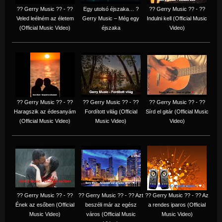
?? Gerry Music ?? - ??
Egy utolsó éjszaka… ?
?? Gerry Music ?? - ??
Veled leélném az életem
Gerry Music – Még egy
Indulni kell (Official Music
(Official Music Video)
éjszaka
Video)
?? Gerry Music ?? - ??
?? Gerry Music ?? - ??
?? Gerry Music ?? - ??
Haragszik az édesanyám
Fordított világ (Official
Sírd el gitár (Official Music
(Official Music Video)
Music Video)
Video)
?? Gerry Music ?? - ??
?? Gerry Music ?? - ?? Azt
?? Gerry Music ?? - ?? Az
Ének az esőben (Official
beszéli már az egész
a rendes iparos (Official
Music Video)
város (Official Music
Music Video)