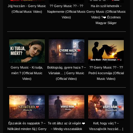
Jöjj hozzám - Gerry Music
?? Gerry Music ?? - ??
Ha én szél lehetnék -
(Official Music Video)
Naplemente (Official Music
Gerry Music (Official Music
Video)
Video) ?️❤️ Érzelmes
Magyar Sláger
Gerry Music - Ki tudja,
Boldogság, gyere haza ? –
?? Gerry Music ?? - ??
miért ? (Official Music
Vártalak… | Gerry Music
Pedró kocsmája (Official
Video)
(Official Video)
Music Video)
Éjszakák és nappalok ? –
Te ott állsz az út végén ❤️
Kell, hogy várj ? –
Nélküled minden fáj | Gerry
– Mindig visszatalálok
Visszajövök hozzád… |