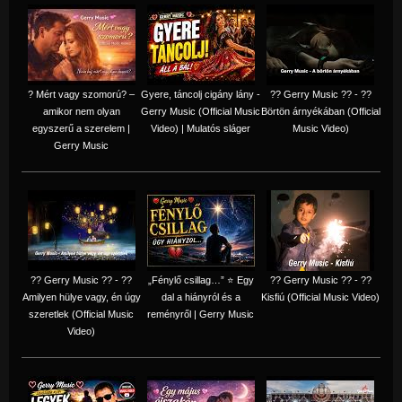
? Mért vagy szomorú? –
Gyere, táncolj cigány lány -
?? Gerry Music ?? - ??
amikor nem olyan
Gerry Music (Official Music
Börtön árnyékában (Official
egyszerű a szerelem |
Video) | Mulatós sláger
Music Video)
Gerry Music
?? Gerry Music ?? - ??
„Fénylő csillag…” ⭐ Egy
?? Gerry Music ?? - ??
Amilyen hülye vagy, én úgy
dal a hiányról és a
Kisfiú (Official Music Video)
szeretlek (Official Music
reményről | Gerry Music
Video)