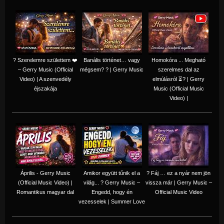
? Szerelemre születtem ❤️
Banális történet… vagy
Homokóra ... Megható
– Gerry Music (Official
mégsem? ? | Gerry Music
szerelmes dal az
Video) | A szenvedély
elmúlásról ⏳? | Gerry
éjszakája
Music (Official Music
Video) |
Április - Gerry Music
Amikor együtt tűnik el a
? Fáj … ez a nyár nem jön
(Official Music Video) |
világ... ? Gerry Music –
vissza már | Gerry Music –
Romantikus magyar dal
Engedd, hogy én
Official Music Video
vezesselek | Summer Love