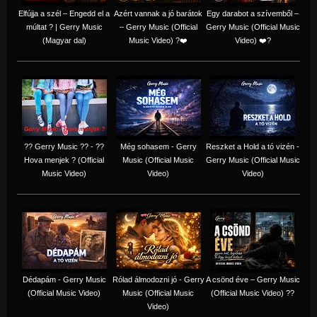
Elfújja a szél – Engedd el a
Azért vannak a jó barátok
Egy darabot a szívemből –
múltat ? | Gerry Music
– Gerry Music (Official
Gerry Music (Official Music
(Magyar dal)
Music Video) ?❤️
Video) ❤️?
?? Gerry Music ?? - ??
Még sohasem - Gerry
Reszket a Hold a tó vizén -
Hova menjek ? (Official
Music (Official Music
Gerry Music (Official Music
Music Video)
Video)
Video)
Dédapám - Gerry Music
Rólad álmodozni jó - Gerry
A csönd éve – Gerry Music
(Official Music Video)
Music (Official Music
(Official Music Video) ??
Video)