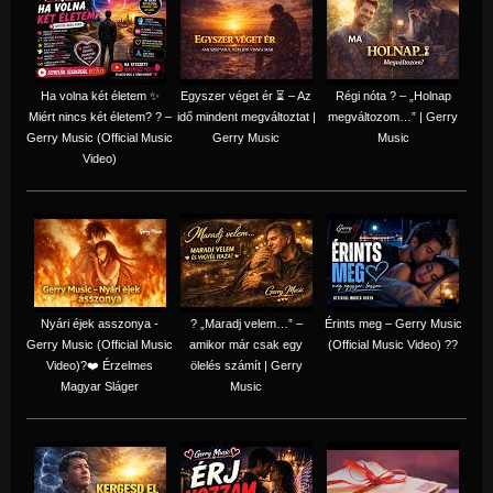
Ha volna két életem ✨
Egyszer véget ér ⏳ – Az
Régi nóta ? – „Holnap
Miért nincs két életem? ? –
idő mindent megváltoztat |
megváltozom…” | Gerry
Gerry Music (Official Music
Gerry Music
Music
Video)
Nyári éjek asszonya -
? „Maradj velem…” –
Érints meg – Gerry Music
Gerry Music (Official Music
amikor már csak egy
(Official Music Video) ??
Video)?❤️ Érzelmes
ölelés számít | Gerry
Magyar Sláger
Music