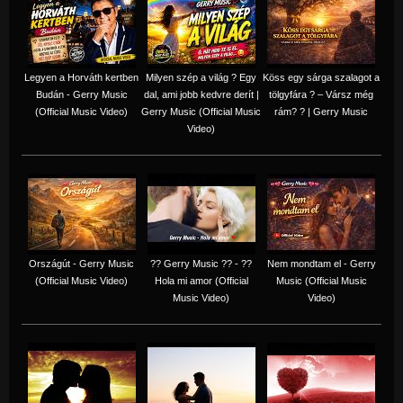
Legyen a Horváth kertben
Milyen szép a világ ? Egy
Köss egy sárga szalagot a
Budán - Gerry Music
dal, ami jobb kedvre derít |
tölgyfára ?️ – Vársz még
(Official Music Video)
Gerry Music (Official Music
rám? ? | Gerry Music
Video)
Országút - Gerry Music
?? Gerry Music ?? - ??
Nem mondtam el - Gerry
(Official Music Video)
Hola mi amor (Official
Music (Official Music
Music Video)
Video)