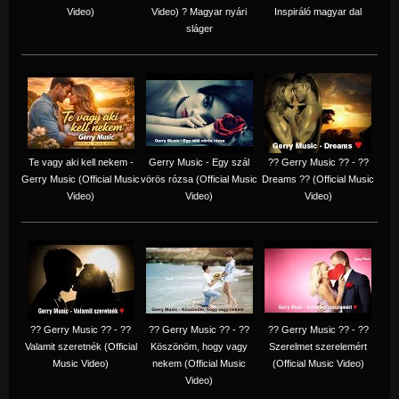
Video)
Video) ? Magyar nyári
Inspiráló magyar dal
sláger
Te vagy aki kell nekem -
Gerry Music - Egy szál
?? Gerry Music ?? - ??
Gerry Music (Official Music
vörös rózsa (Official Music
Dreams ?? (Official Music
Video)
Video)
Video)
?? Gerry Music ?? - ??
?? Gerry Music ?? - ??
?? Gerry Music ?? - ??
Valamit szeretnék (Official
Köszönöm, hogy vagy
Szerelmet szerelemért
Music Video)
nekem (Official Music
(Official Music Video)
Video)