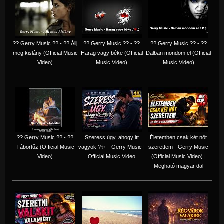
?? Gerry Music ?? - ?? Állj
?? Gerry Music ?? - ??
?? Gerry Music ?? - ??
meg kislány (Official Music
Harag vagy béke (Official
Dalban mondom el (Official
Video)
Music Video)
Music Video)
?? Gerry Music ?? - ??
Szeress úgy, ahogy itt
Életemben csak két nőt
Tábortűz (Official Music
vagyok ?✨ – Gerry Music |
szerettem - Gerry Music
Video)
Official Music Video
(Official Music Video) |
Megható magyar dal