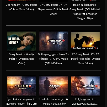
Jöjj hozzám - Gerry Music
?? Gerry Music ?? - ??
Ha én szél lehetnék -
(Official Music Video)
Naplemente (Official Music
Gerry Music (Official Music
Video)
Video) ?️❤️ Érzelmes
Magyar Sláger
Gerry Music - Ki tudja,
Boldogság, gyere haza ? –
?? Gerry Music ?? - ??
miért ? (Official Music
Vártalak… | Gerry Music
Pedró kocsmája (Official
Video)
(Official Video)
Music Video)
Éjszakák és nappalok ? –
Te ott állsz az út végén ❤️
Kell, hogy várj ? –
Nélküled minden fáj | Gerry
– Mindig visszatalálok
Visszajövök hozzád… |