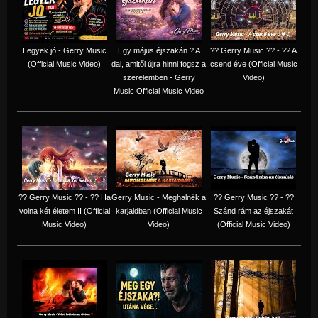
Legyek jó - Gerry Music
Egy május éjszakán ? A
?? Gerry Music ?? - ?? A
(Official Music Video)
dal, amitől újra hinni fogsz a
csend éve (Official Music
szerelemben - Gerry
Video)
Music Official Music Video
?? Gerry Music ?? - ?? Ha
Gerry Music - Meghalnék a
?? Gerry Music ?? - ??
volna két életem II (Official
karjaidban (Official Music
Szánd rám az éjszakát
Music Video)
Video)
(Official Music Video)