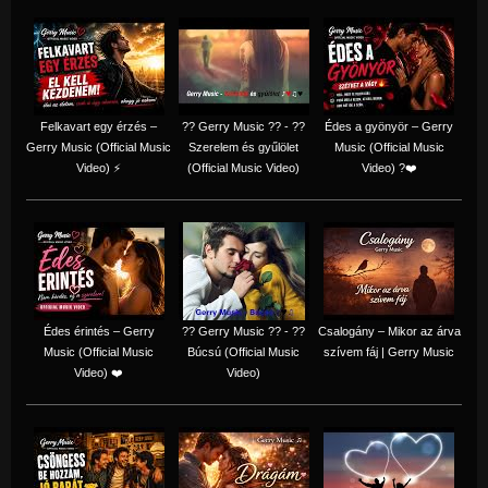
Felkavart egy érzés –
?? Gerry Music ?? - ??
Édes a gyönyör – Gerry
Gerry Music (Official Music
Szerelem és gyűlölet
Music (Official Music
Video) ⚡
(Official Music Video)
Video) ?❤️
Édes érintés – Gerry
?? Gerry Music ?? - ??
Csalogány – Mikor az árva
Music (Official Music
Búcsú (Official Music
szívem fáj | Gerry Music
Video) ❤️
Video)