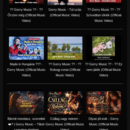
?? Gerry Music ?? - ??
Gerry Music - Túl szép
?? Gerry Music ?? - ??
Őrzöm még (Official Music
(Official Music Video)
Szívedben élnék (Official
Video)
Music Video)
Made in Hungária ??? -
?? Gerry Music ?? - ??
?? Gerry Music ?? - ?? Ez
Gerry Music (Official Music
Robogj vonat (Official
nem játék (Official Music
Video)
Music Video)
Video)
Bármit mondasz, szeretlek
Csillag vagy nekem -
Olyan jól esik - Gerry
❤️‍? | Gerry Music – Tiltott
Gerry Music (Official Music
Music (Official Music
szerelem történet
Video)
Video)