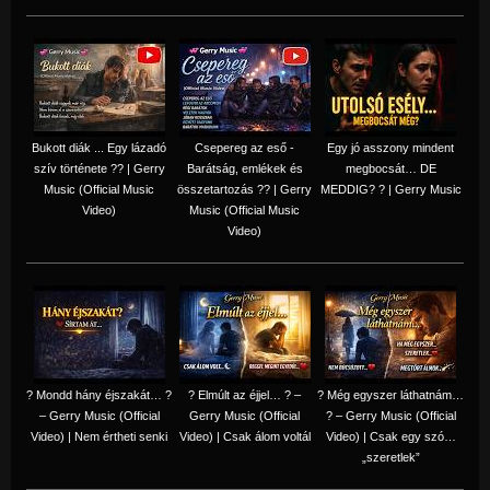
Bukott diák ... Egy lázadó
Csepereg az eső -
Egy jó asszony mindent
szív története ?? | Gerry
Barátság, emlékek és
megbocsát… DE
Music (Official Music
összetartozás ?️? | Gerry
MEDDIG? ? | Gerry Music
Video)
Music (Official Music
Video)
? Mondd hány éjszakát… ?
? Elmúlt az éjjel… ? –
? Még egyszer láthatnám…
– Gerry Music (Official
Gerry Music (Official
? – Gerry Music (Official
Video) | Nem értheti senki
Video) | Csak álom voltál
Video) | Csak egy szó…
„szeretlek”