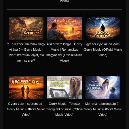
Video)
? Fa leszek, ha fának vagy
A szerelem lángja - Gerry
Egyszer eljön az én időm -
virága ? – Gerry Music |
Music | Romantikus
Gerry Music (Official Music
Miért szeretünk olyat, aki
magyar dal (Official Music
Video)
nem szeret?
Video)
Gyere velem szerencse -
Gerry Music - Te csak
Merre jár a boldogság ? -
Gerry Music (Official Music
mindig akkor sírsz (Official
Gerry Music (Official Music
Video)
Music Video)
Video)