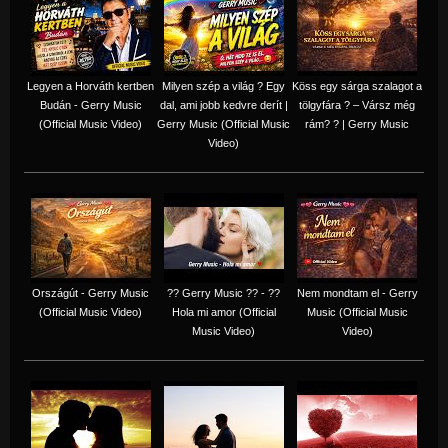
Legyen a Horváth kertben
Milyen szép a világ ? Egy
Köss egy sárga szalagot a
Budán - Gerry Music
dal, ami jobb kedvre derít |
tölgyfára ?️ – Vársz még
(Official Music Video)
Gerry Music (Official Music
rám? ? | Gerry Music
Video)
Országút - Gerry Music
?? Gerry Music ?? - ??
Nem mondtam el - Gerry
(Official Music Video)
Hola mi amor (Official
Music (Official Music
Music Video)
Video)