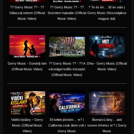
?? Gerry Music ?? - ??
?? Gerry Music ?? - ??
? Te és én… 30 év után |
Válaszolj nekem (Official
Szerelem hajnalán (Official
Gerry Music (Nosztalgikus
Music Video)
Music Video)
magyar dal)
Gerry Music - Gondolj rám
?? Gerry Music ?? - ?? A
Ohio - Gerry Music (Official
(Official Music Video)
városliget kellős közepén
Music Video)
(Official Music Video)
Vidéki kislány – Gerry
El kellett jönnöm… ✈️? |
Álomarcú lány… akit
Music (Official Music
California csak álom volt |
sosem érhetsz el ? | Gerry
Video)
Gerry Music
Music