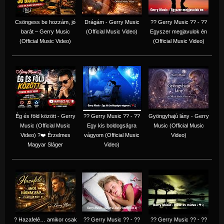
Csöngess be hozzám, jó
Drágám - Gerry Music
?? Gerry Music ?? - ??
barát – Gerry Music
(Official Music Video)
Egyszer megjavulok én
(Official Music Video)
(Official Music Video)
Ég és föld között - Gerry
?? Gerry Music ?? - ??
Gyöngyhajú lány - Gerry
Music (Official Music
Egy kis boldogságra
Music (Official Music
Video) ?❤️ Érzelmes
vágyom (Official Music
Video)
Magyar Sláger
Video)
? Hazafelé… amikor csak
?? Gerry Music ?? - ??
?? Gerry Music ?? - ??