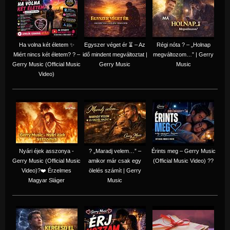
Ha volna két életem ✨
Egyszer véget ér ⏳ – Az
Régi nóta ? – „Holnap
Miért nincs két életem? ? –
idő mindent megváltoztat |
megváltozom…” | Gerry
Gerry Music (Official Music
Gerry Music
Music
Video)
Nyári éjek asszonya -
? „Maradj velem…” –
Érints meg – Gerry Music
Gerry Music (Official Music
amikor már csak egy
(Official Music Video) ??
Video)?❤️ Érzelmes
ölelés számít | Gerry
Magyar Sláger
Music