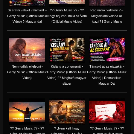
Szeretni valakit valamiért –
?? Gerry Music ?? - ??
Rég várok valakire ? –
Gerry Music (Official Music
Nagy baj van, hol a szívem
Megtalálom valaha az
Video) ? Magyar dal
(Official Music Video)
igazit? | Gerry Music
Nem tudlak elfeledni -
Kislány a zongoránál -
Táncold át az éjszakát -
Gerry Music (Official Music
Gerry Music (Official Music
Gerry Music (Official Music
Video)
Video) ?? Megható magyar
Video) | Romantikus
sláger
Magyar Dal
?? Gerry Music ?? - ??
? „Nem kell, hogy
?? Gerry Music ?? - ??
Nézz az ég felé (Official
válaszolj…” – Levél a
Egy buta levél (Official