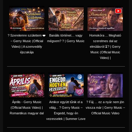
? Szerelemre születtem ❤️
Banális történet… vagy
Homokóra ... Megható
– Gerry Music (Official
mégsem? ? | Gerry Music
szerelmes dal az
Video) | A szenvedély
elmúlásról ⏳? | Gerry
éjszakája
Music (Official Music
Video) |
Április - Gerry Music
Amikor együtt tűnik el a
? Fáj … ez a nyár nem jön
(Official Music Video) |
világ... ? Gerry Music –
vissza már | Gerry Music –
Romantikus magyar dal
Engedd, hogy én
Official Music Video
vezesselek | Summer Love