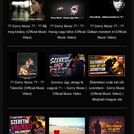
?? Gerry Music ?? - ?? Állj
?? Gerry Music ?? - ??
?? Gerry Music ?? - ??
meg kislány (Official Music
Harag vagy béke (Official
Dalban mondom el (Official
Video)
Music Video)
Music Video)
?? Gerry Music ?? - ??
Szeress úgy, ahogy itt
Életemben csak két nőt
Tábortűz (Official Music
vagyok ?✨ – Gerry Music |
szerettem - Gerry Music
Video)
Official Music Video
(Official Music Video) |
Megható magyar dal