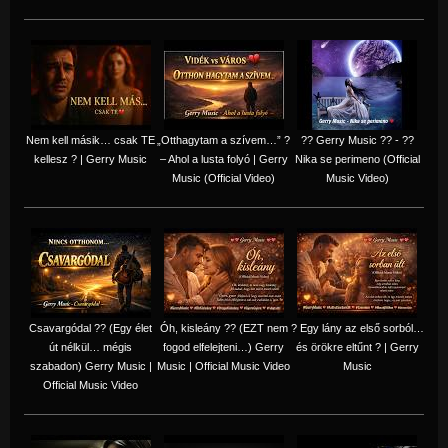
Nem kell másik… csak TE
„Otthagytam a szívem…” ?
?? Gerry Music ?? - ??
kellesz ? | Gerry Music
– Ahol a lusta folyó | Gerry
Nika se perimeno (Official
Music (Official Video)
Music Video)
Csavargódal ?? (Egy élet
Óh, kisleány ?? (EZT nem
? Egy lány az első sorból…
út nélkül… mégis
fogod elfelejteni…) Gerry
és örökre eltűnt ? | Gerry
szabadon) Gerry Music |
Music | Official Music Video
Music
Official Music Video