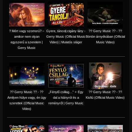
? Mért vagy szomorú? –
Gyere, táncolj cigány lány -
?? Gerry Music ?? - ??
amikor nem olyan
Gerry Music (Official Music
Börtön árnyékában (Official
egyszerű a szerelem |
Video) | Mulatós sláger
Music Video)
Gerry Music
?? Gerry Music ?? - ??
„Fénylő csillag…” ⭐ Egy
?? Gerry Music ?? - ??
Amilyen hülye vagy, én úgy
dal a hiányról és a
Kisfiú (Official Music Video)
szeretlek (Official Music
reményről | Gerry Music
Video)