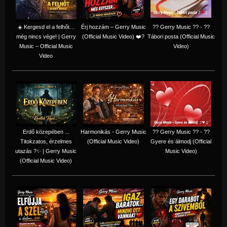
☀️ Kergesd el a felhőt…
Érj hozzám – Gerry Music
?? Gerry Music ?? - ??
még nincs vége! | Gerry
(Official Music Video) ❤️?
Tábori posta (Official Music
Music – Official Music
Video)
Video
Erdő közepében ...
Harmonikás - Gerry Music
?? Gerry Music ?? - ??
Titokzatos, érzelmes
(Official Music Video)
Gyere és álmodj (Official
utazás ?✨ | Gerry Music
Music Video)
(Official Music Video)