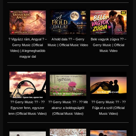
? Vigyázz rám, Angyal ? –
A hold dala ?? – Gerry
Bele vagyok zúgva ?? –
Gerry Music (Official
Music | Official Music Video
Gerry Music | Official
Video) | A legmeghatóbb
Music Video
magyar dal
?? Gerry Music ?? - ??
?? Gerry Music ?? - ?? Mit
?? Gerry Music ?? - ??
Egyszer fenn, egyszer
akarsz a boldogságtól
Fújja el a szél (Official
lenn (Official Music Video)
(Official Music Video)
Music Video)