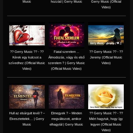
Music
hozzád | Gerry Music
Gerry Music (Official
Video)
?? Gerry Music ?? - ??
Fiatal szerelem ...
?? Gerry Music ?? - ??
Kérek egy kulcsot a
Álmodozás, vágy és első
Jeremy (Official Music
szívedhez (Official Music
szerelem ? | Gerry Music
Video)
Video)
(Official Music Video)
Hull az elsárgult levél ? –
Elmegyek ? – Minden
?? Gerry Music ?? - ??
Elvesztettelek… | Gerry
megváltozott, amikor
Miért hagytuk, hogy így
Music
elhagytál | Gerry Music
legyen (Official Music
Video)