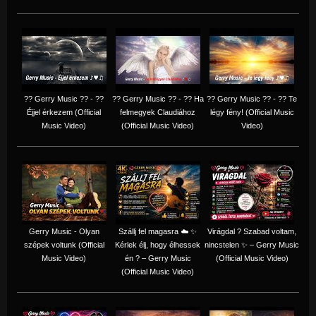
?? Gerry Music ?? - ??
?? Gerry Music ?? - ?? Ha
?? Gerry Music ?? - ?? Te
Éjjel érkezem (Official
felmegyek Claudiához
légy fény! (Official Music
Music Video)
(Official Music Video)
Video)
Gerry Music - Olyan
Szállj fel magasra ☁️ ✨
Virágdal ? Szabad voltam,
szépek voltunk (Official
Kérlek élj, hogy élhessek
nincstelen ✨ – Gerry Music
Music Video)
én ? – Gerry Music
(Official Music Video)
(Official Music Video)