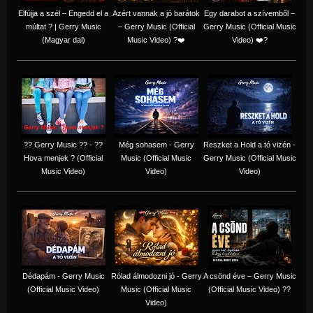
Elfújja a szél – Engedd el a
Azért vannak a jó barátok
Egy darabot a szívemből –
múltat ? | Gerry Music
– Gerry Music (Official
Gerry Music (Official Music
(Magyar dal)
Music Video) ?❤️
Video) ❤️?
?? Gerry Music ?? - ??
Még sohasem - Gerry
Reszket a Hold a tó vizén -
Hova menjek ? (Official
Music (Official Music
Gerry Music (Official Music
Music Video)
Video)
Video)
Dédapám - Gerry Music
Rólad álmodozni jó - Gerry
A csönd éve – Gerry Music
(Official Music Video)
Music (Official Music
(Official Music Video) ??
Video)