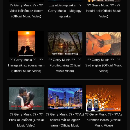
?? Gerry Music ?? - ??
Egy utolsó éjszaka… ?
?? Gerry Music ?? - ??
Veled leélném az életem
Gerry Music – Még egy
Indulni kell (Official Music
(Official Music Video)
éjszaka
Video)
?? Gerry Music ?? - ??
?? Gerry Music ?? - ??
?? Gerry Music ?? - ??
Haragszik az édesanyám
Fordított világ (Official
Sírd el gitár (Official Music
(Official Music Video)
Music Video)
Video)
?? Gerry Music ?? - ??
?? Gerry Music ?? - ?? Azt
?? Gerry Music ?? - ?? Az
Ének az esőben (Official
beszéli már az egész
a rendes iparos (Official
Music Video)
város (Official Music
Music Video)