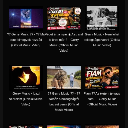
?? Gerry Music ?? - ?? Ma
Véget ért a nyár ☀️ A strand
Gerry Music - Nem lehet
este felmegyek hozzád
is üres már ? – Gerry
boldogságot venni (Official
(Official Music Video)
Music (Official Music
Music Video)
Video)
Gerry Music - Igazi
?? Gerry Music ?? - ??
Fiam ?‍? Az életem te vagy
szerelem (Official Music
Nehéz a boldogságtól
fiam... - Gerry Music
Video)
búcsút venni (Official
(Official Music Video)
Music Video)