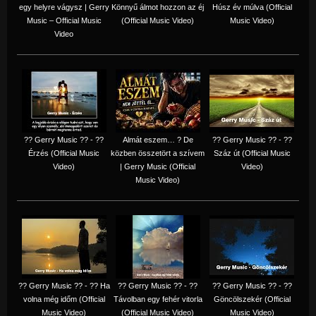
egy helyre vágysz | Gerry
Könnyű álmot hozzon az éj
Húsz év múlva (Official
Music – Official Music
(Official Music Video)
Music Video)
Video
?? Gerry Music ?? - ??
Almát eszem… ? De
?? Gerry Music ?? - ??
Érzés (Official Music
közben összetört a szívem
Száz út (Official Music
Video)
| Gerry Music (Official
Video)
Music Video)
?? Gerry Music ?? - ?? Ha
?? Gerry Music ?? - ??
?? Gerry Music ?? - ??
volna még időm (Official
Távolban egy fehér vitorla
Göncölszekér (Official
Music Video)
(Official Music Video)
Music Video)