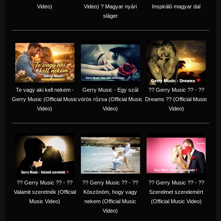
Video)
Video) ? Magyar nyári
Inspiráló magyar dal
sláger
Te vagy aki kell nekem -
Gerry Music - Egy szál
?? Gerry Music ?? - ??
Gerry Music (Official Music
vörös rózsa (Official Music
Dreams ?? (Official Music
Video)
Video)
Video)
?? Gerry Music ?? - ??
?? Gerry Music ?? - ??
?? Gerry Music ?? - ??
Valamit szeretnék (Official
Köszönöm, hogy vagy
Szerelmet szerelemért
Music Video)
nekem (Official Music
(Official Music Video)
Video)