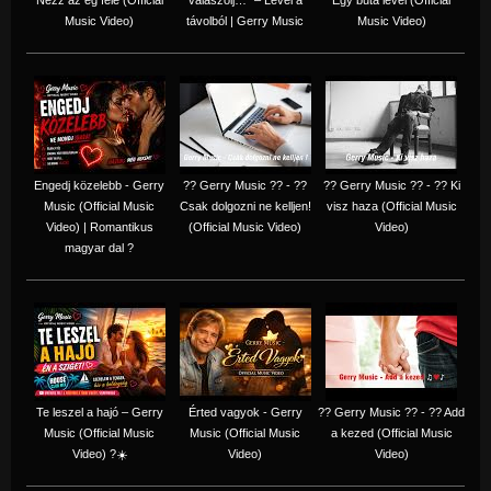
Music Video)
távolból | Gerry Music
Music Video)
Engedj közelebb - Gerry
?? Gerry Music ?? - ??
?? Gerry Music ?? - ?? Ki
Music (Official Music
Csak dolgozni ne kelljen!
visz haza (Official Music
Video) | Romantikus
(Official Music Video)
Video)
magyar dal ?
Te leszel a hajó – Gerry
Érted vagyok - Gerry
?? Gerry Music ?? - ?? Add
Music (Official Music
Music (Official Music
a kezed (Official Music
Video) ?☀️
Video)
Video)