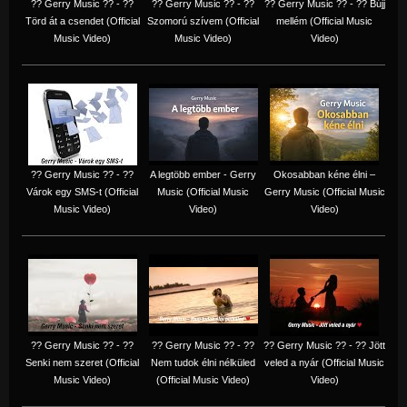
?? Gerry Music ?? - ??
?? Gerry Music ?? - ??
?? Gerry Music ?? - ?? Bújj
Törd át a csendet (Official
Szomorú szívem (Official
mellém (Official Music
Music Video)
Music Video)
Video)
?? Gerry Music ?? - ??
A legtöbb ember - Gerry
Okosabban kéne élni –
Várok egy SMS-t (Official
Music (Official Music
Gerry Music (Official Music
Music Video)
Video)
Video)
?? Gerry Music ?? - ??
?? Gerry Music ?? - ??
?? Gerry Music ?? - ?? Jött
Senki nem szeret (Official
Nem tudok élni nélküled
veled a nyár (Official Music
Music Video)
(Official Music Video)
Video)