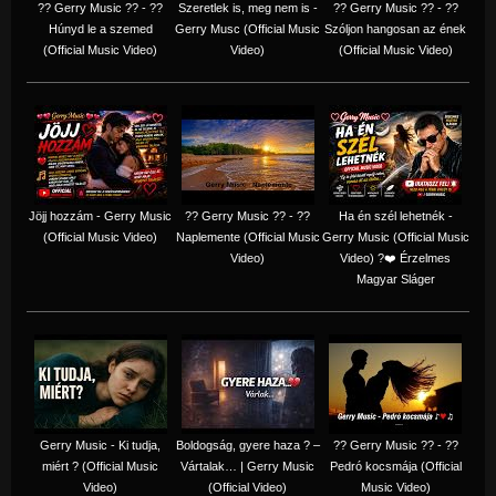
?? Gerry Music ?? - ??
Szeretlek is, meg nem is -
?? Gerry Music ?? - ??
Húnyd le a szemed
Gerry Musc (Official Music
Szóljon hangosan az ének
(Official Music Video)
Video)
(Official Music Video)
Jöjj hozzám - Gerry Music
?? Gerry Music ?? - ??
Ha én szél lehetnék -
(Official Music Video)
Naplemente (Official Music
Gerry Music (Official Music
Video)
Video) ?️❤️ Érzelmes
Magyar Sláger
Gerry Music - Ki tudja,
Boldogság, gyere haza ? –
?? Gerry Music ?? - ??
miért ? (Official Music
Vártalak… | Gerry Music
Pedró kocsmája (Official
Video)
(Official Video)
Music Video)