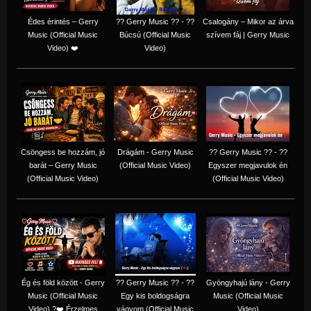
Édes érintés – Gerry
?? Gerry Music ?? - ??
Csalogány – Mikor az árva
Music (Official Music
Búcsú (Official Music
szívem fáj | Gerry Music
Video) ❤️
Video)
Csöngess be hozzám, jó
Drágám - Gerry Music
?? Gerry Music ?? - ??
barát – Gerry Music
(Official Music Video)
Egyszer megjavulok én
(Official Music Video)
(Official Music Video)
Ég és föld között - Gerry
?? Gerry Music ?? - ??
Gyöngyhajú lány - Gerry
Music (Official Music
Egy kis boldogságra
Music (Official Music
Video) ?❤️ Érzelmes
vágyom (Official Music
Video)