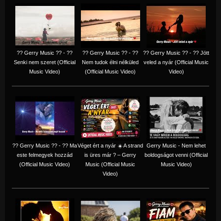
?? Gerry Music ?? - ??
?? Gerry Music ?? - ??
?? Gerry Music ?? - ?? Jött
Senki nem szeret (Official
Nem tudok élni nélküled
veled a nyár (Official Music
Music Video)
(Official Music Video)
Video)
?? Gerry Music ?? - ?? Ma
Véget ért a nyár ☀️ A strand
Gerry Music - Nem lehet
este felmegyek hozzád
is üres már ? – Gerry
boldogságot venni (Official
(Official Music Video)
Music (Official Music
Music Video)
Video)