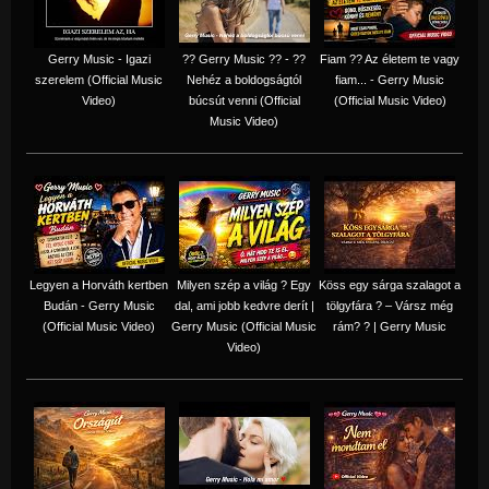
Gerry Music - Igazi
?? Gerry Music ?? - ??
Fiam ?‍? Az életem te vagy
szerelem (Official Music
Nehéz a boldogságtól
fiam... - Gerry Music
Video)
búcsút venni (Official
(Official Music Video)
Music Video)
Legyen a Horváth kertben
Milyen szép a világ ? Egy
Köss egy sárga szalagot a
Budán - Gerry Music
dal, ami jobb kedvre derít |
tölgyfára ?️ – Vársz még
(Official Music Video)
Gerry Music (Official Music
rám? ? | Gerry Music
Video)