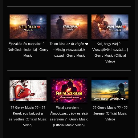
Éjszakák és nappalok ? –
Te ott állsz az út végén ❤️
Kell, hogy várj ? –
Nélküled minden fáj | Gerry
– Mindig visszatalálok
Visszajövök hozzád… |
Music
hozzád | Gerry Music
Gerry Music (Official
Video)
?? Gerry Music ?? - ??
Fiatal szerelem ...
?? Gerry Music ?? - ??
Kérek egy kulcsot a
Álmodozás, vágy és első
Jeremy (Official Music
szívedhez (Official Music
szerelem ? | Gerry Music
Video)
Video)
(Official Music Video)