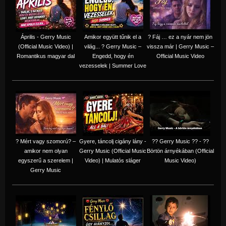
Április - Gerry Music
Amikor együtt tűnik el a
? Fáj … ez a nyár nem jön
(Official Music Video) |
világ... ? Gerry Music –
vissza már | Gerry Music –
Romantikus magyar dal
Engedd, hogy én
Official Music Video
vezesselek | Summer Love
? Mért vagy szomorú? –
Gyere, táncolj cigány lány -
?? Gerry Music ?? - ??
amikor nem olyan
Gerry Music (Official Music
Börtön árnyékában (Official
egyszerű a szerelem |
Video) | Mulatós sláger
Music Video)
Gerry Music