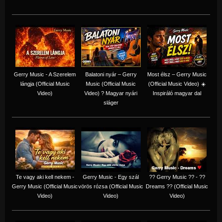
Gerry Music - A Szerelem
Balatoni nyár – Gerry
Most élsz – Gerry Music
lángja (Official Music
Music (Official Music
(Official Music Video) ☀️
Video)
Video) ? Magyar nyári
Inspiráló magyar dal
sláger
Te vagy aki kell nekem -
Gerry Music - Egy szál
?? Gerry Music ?? - ??
Gerry Music (Official Music
vörös rózsa (Official Music
Dreams ?? (Official Music
Video)
Video)
Video)