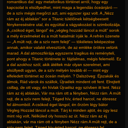
romantikus dal: egy metaforikus történet arról, hogy egy
kapcsolat is elsüllyedhet, mint maga a legendás óceánjáró —
de a szív mégis megőrzi azt, ami egyszer igaz volt. A „Nézz
rám az éj ablakán” sor a Titanic túlélőinek kétségbeesett
fénykeresésére utal, és egyúttal a vágyakozást is szimbolizálja.
A „csókod éget, lángol” és „végleg hozzád láncol a múlt” sorok
a mély érzelmeket és a múlt hatalmát írják le. A refrén üzenete
— „A múlt rejt, de a szív nem felejt” — tökéletes leképezése
annak, amikor valakit elvesztünk, de az emléke örökre velünk
marad. A dal atmoszférája egyszerre tragikus és reményteli,
pont ahogy a Titanic története is: fájdalmas, mégis felemelő. Ez
a dal azokhoz szól, akik átéltek már olyan szerelmet, ami
elsüllyedt ugyan, de a szív mélyén tovább él — mint egy
elfeledett történet az óceán mélyén. ? Dalszöveg: Éjszakák és
álmok, Rád várok és szállok, Újraélek mindent ott fent. Elrejtett
csillag, de ott vagy, én hívlak Újraélsz egy szívben itt lent. Nézz
rám az éj ablakán, Vár ma rám ott a fényben, Nézz rám. A múlt
rejt, de a szív nem felejt, Téged hív, érted harcol, ne ébressz
fel álmomból. A csókod éget lángol, én őrzöm légy bátor
Végleg Hozzád láncol a múlt. Tárj ki minden ajtót, és úgy lesz
mint rég volt, Nélküled oly hosszú az út. Nézz rám az éj
ablakán, vár ma rám ott a fényben Nézz rám A múlt rejt, de a
szív nem felejt, Téged hív érted harcol, ne ébressz fel