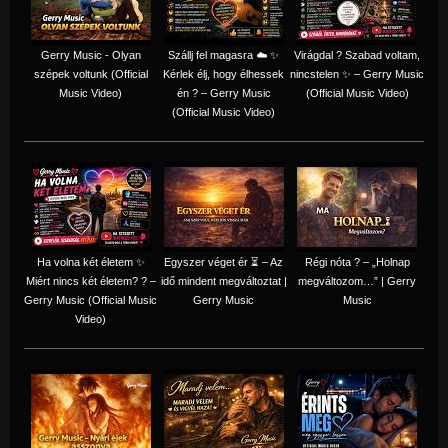
Gerry Music - Olyan
Szállj fel magasra ☁️ ✨
Virágdal ? Szabad voltam,
szépek voltunk (Official
Kérlek élj, hogy élhessek
nincstelen ✨ – Gerry Music
Music Video)
én ? – Gerry Music
(Official Music Video)
(Official Music Video)
Ha volna két életem ✨
Egyszer véget ér ⏳ – Az
Régi nóta ? – „Holnap
Miért nincs két életem? ? –
idő mindent megváltoztat |
megváltozom…” | Gerry
Gerry Music (Official Music
Gerry Music
Music
Video)