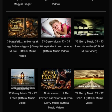
Magyar Sláger
Video)
? Hazafelé… amikor csak
?? Gerry Music ?? - ??
?? Gerry Music ?? - ??
egy helyre vágysz | Gerry
Könnyű álmot hozzon az éj
Húsz év múlva (Official
Music – Official Music
(Official Music Video)
Music Video)
Video
?? Gerry Music ?? - ??
Almát eszem… ? De
?? Gerry Music ?? - ??
Érzés (Official Music
közben összetört a szívem
Száz út (Official Music
Video)
| Gerry Music (Official
Video)
Music Video)