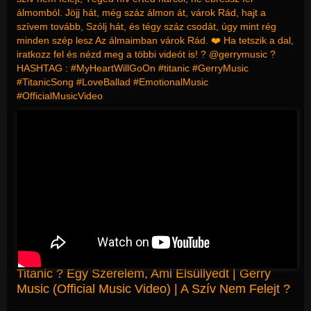
álmomból. Jöjj hát, még száz álmon át, várok Rád, hajt a
szívem tovább, Szólj hát, és tégy száz csodát, úgy mint rég
minden szép lesz Az álmaimban várok Rád. ❤️ Ha tetszik a dal,
iratkozz fel és nézd meg a többi videót is! ? @gerrymusic ?
HASHTAG : #MyHeartWillGoOn #titanic #GerryMusic
#TitanicSong #LoveBallad #EmotionalMusic
#OfficialMusicVideo
Titanic ? Egy Szerelem, Ami Elsüllyedt | Gerry
Music (Official Music Video) | A Szív Nem Felejt ?