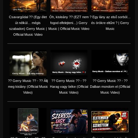
Csavargódal ?? (Egy élet
Óh, kisleány ?? (EZT nem
? Egy lány az első sorból…
út nélkül… mégis
fogod elfelejteni…) Gerry
és örökre eltűnt ? | Gerry
szabadon) Gerry Music |
Music | Official Music Video
Music
Official Music Video
?? Gerry Music ?? - ?? Állj
?? Gerry Music ?? - ??
?? Gerry Music ?? - ??
meg kislány (Official Music
Harag vagy béke (Official
Dalban mondom el (Official
Video)
Music Video)
Music Video)