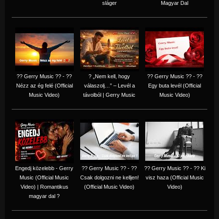
sláger
Magyar Dal
?? Gerry Music ?? - ??
? „Nem kell, hogy
?? Gerry Music ?? - ??
Nézz az ég felé (Official
válaszolj…” – Levél a
Egy buta levél (Official
Music Video)
távolból | Gerry Music
Music Video)
Engedj közelebb - Gerry
?? Gerry Music ?? - ??
?? Gerry Music ?? - ?? Ki
Music (Official Music
Csak dolgozni ne kelljen!
visz haza (Official Music
Video) | Romantikus
(Official Music Video)
Video)
magyar dal ?