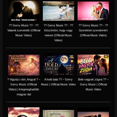
?? Gerry Music ?? - ??
?? Gerry Music ?? - ??
?? Gerry Music ?? - ??
Valamit szeretnék (Official
Köszönöm, hogy vagy
Szerelmet szerelemért
Music Video)
nekem (Official Music
(Official Music Video)
Video)
? Vigyázz rám, Angyal ? –
A hold dala ?? – Gerry
Bele vagyok zúgva ?? –
Gerry Music (Official
Music | Official Music Video
Gerry Music | Official
Video) | A legmeghatóbb
Music Video
magyar dal