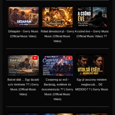
Dédapám - Gerry Music
Rólad álmodozni jó - Gerry
A csönd éve – Gerry Music
(Official Music Video)
Music (Official Music
(Official Music Video) ??
Video)
Bukott diák ... Egy lázadó
Csepereg az eső -
Egy jó asszony mindent
szív története ?? | Gerry
Barátság, emlékek és
megbocsát… DE
Music (Official Music
összetartozás ?️? | Gerry
MEDDIG? ? | Gerry Music
Video)
Music (Official Music
Video)