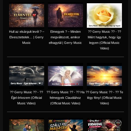
Hull az elsárgult levél ? –
Elmegyek ? – Minden
?? Gerry Music ?? - ??
Elvesztettelek… | Gerry
megváltozott, amikor
Miért hagytuk, hogy így
Music
elhagytál | Gerry Music
legyen (Official Music
Video)
?? Gerry Music ?? - ??
?? Gerry Music ?? - ?? Ha
?? Gerry Music ?? - ?? Te
Éjjel érkezem (Official
felmegyek Claudiához
légy fény! (Official Music
Music Video)
(Official Music Video)
Video)