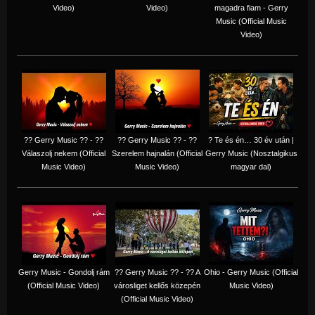
Video)
Video)
magadra fiam - Gerry
Music (Official Music
Video)
?? Gerry Music ?? - ??
?? Gerry Music ?? - ??
? Te és én… 30 év után |
Válaszolj nekem (Official
Szerelem hajnalán (Official
Gerry Music (Nosztalgikus
Music Video)
Music Video)
magyar dal)
Gerry Music - Gondolj rám
?? Gerry Music ?? - ?? A
Ohio - Gerry Music (Official
(Official Music Video)
városliget kellős közepén
Music Video)
(Official Music Video)