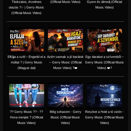
Titokzatos, érzelmes
(Official Music Video)
Gyere és álmodj (Official
utazás ?✨ | Gerry Music
Music Video)
(Official Music Video)
Elfújja a szél – Engedd el a
Azért vannak a jó barátok
Egy darabot a szívemből –
múltat ? | Gerry Music
– Gerry Music (Official
Gerry Music (Official Music
(Magyar dal)
Music Video) ?❤️
Video) ❤️?
?? Gerry Music ?? - ??
Még sohasem - Gerry
Reszket a Hold a tó vizén -
Hova menjek ? (Official
Music (Official Music
Gerry Music (Official Music
Music Video)
Video)
Video)