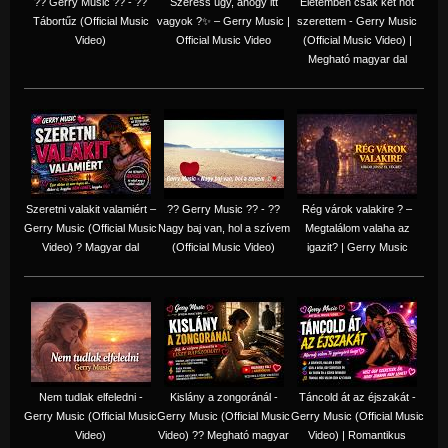
?? Gerry Music ?? - ??
Szeress úgy, ahogy itt
Életemben csak két nőt
Tábortűz (Official Music
vagyok ?✨ – Gerry Music |
szerettem - Gerry Music
Video)
Official Music Video
(Official Music Video) |
Megható magyar dal
Szeretni valakit valamiért –
?? Gerry Music ?? - ??
Rég várok valakire ? –
Gerry Music (Official Music
Nagy baj van, hol a szívem
Megtalálom valaha az
Video) ? Magyar dal
(Official Music Video)
igazit? | Gerry Music
Nem tudlak elfeledni -
Kislány a zongoránál -
Táncold át az éjszakát -
Gerry Music (Official Music
Gerry Music (Official Music
Gerry Music (Official Music
Video)
Video) ?? Megható magyar
Video) | Romantikus