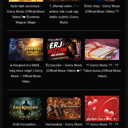
Nyári éjek asszonya -
? „Maradj velem…” –
Érints meg – Gerry Music
Gerry Music (Official Music
amikor már csak egy
(Official Music Video) ??
Video)?❤️ Érzelmes
ölelés számít | Gerry
Magyar Sláger
Music
☀️ Kergesd el a felhőt…
Érj hozzám – Gerry Music
?? Gerry Music ?? - ??
még nincs vége! | Gerry
(Official Music Video) ❤️?
Tábori posta (Official Music
Music – Official Music
Video)
Video
Erdő közepében ...
Harmonikás - Gerry Music
?? Gerry Music ?? - ??