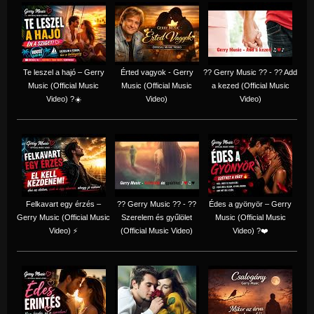
Te leszel a hajó – Gerry
Érted vagyok - Gerry
?? Gerry Music ?? - ?? Add
Music (Official Music
Music (Official Music
a kezed (Official Music
Video) ?☀️
Video)
Video)
Felkavart egy érzés –
?? Gerry Music ?? - ??
Édes a gyönyör – Gerry
Gerry Music (Official Music
Szerelem és gyűlölet
Music (Official Music
Video) ⚡
(Official Music Video)
Video) ?❤️