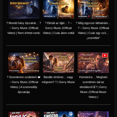
? Mondd hány éjszakát… ?
? Elmúlt az éjjel… ? –
? Még egyszer láthatnám…
– Gerry Music (Official
Gerry Music (Official
? – Gerry Music (Official
Video) | Nem értheti senki
Video) | Csak álom voltál
Video) | Csak egy szó…
„szeretlek”
? Szerelemre születtem ❤️
Banális történet… vagy
Homokóra ... Megható
– Gerry Music (Official
mégsem? ? | Gerry Music
szerelmes dal az
Video) | A szenvedély
elmúlásról ⏳? | Gerry
éjszakája
Music (Official Music
Video) |