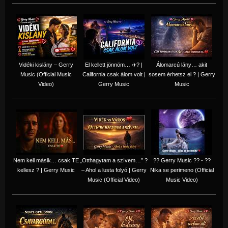
Vidéki kislány – Gerry
El kellett jönnöm… ✈️? |
Álomarcú lány… akit
Music (Official Music
California csak álom volt |
sosem érhetsz el ? | Gerry
Video)
Gerry Music
Music
Nem kell másik… csak TE
„Otthagytam a szívem…” ?
?? Gerry Music ?? - ??
kellesz ? | Gerry Music
– Ahol a lusta folyó | Gerry
Nika se perimeno (Official
Music (Official Video)
Music Video)