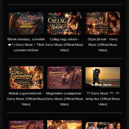
Bármit mondasz, szeretlek
Csillag vagy nekem -
Olyan jól esik - Gerry
❤️‍? | Gerry Music – Tiltott
Gerry Music (Official Music
Music (Official Music
szerelem történet
Video)
Video)
Múlnak a gyermekévek -
Megemelem a kalapomat -
?? Gerry Music ?? - ??
Gerry Music (Official Music
Gerry Music (Official Music
Amíg élsz (Official Music
Video)
Video)
Video)