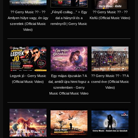
?? Gerry Music ?? - ??
„Fénylő csillag…” ⭐ Egy
?? Gerry Music ?? - ??
Amilyen hülye vagy, én úgy
dal a hiányról és a
Kisfiú (Official Music Video)
szeretlek (Official Music
reményről | Gerry Music
Video)
Legyek jó - Gerry Music
Egy május éjszakán ? A
?? Gerry Music ?? - ?? A
(Official Music Video)
dal, amitől újra hinni fogsz a
csend éve (Official Music
szerelemben - Gerry
Video)
Music Official Music Video