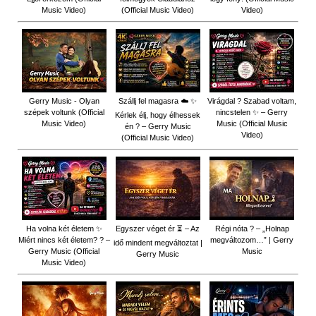
Music Video)
(Official Music Video)
Video)
Gerry Music - Olyan
Szállj fel magasra ☁️ ✨
Virágdal ? Szabad voltam,
szépek voltunk (Official
nincstelen ✨ – Gerry
Kérlek élj, hogy élhessek
Music Video)
Music (Official Music
én ? – Gerry Music
Video)
(Official Music Video)
Ha volna két életem ✨
Egyszer véget ér ⏳ – Az
Régi nóta ? – „Holnap
Miért nincs két életem? ? –
megváltozom…” | Gerry
idő mindent megváltoztat |
Gerry Music (Official
Music
Gerry Music
Music Video)