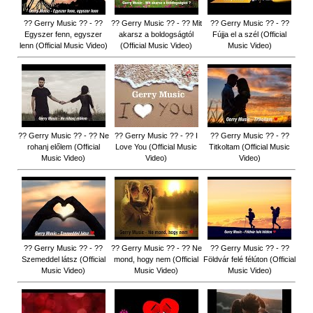
?? Gerry Music ?? - ??
?? Gerry Music ?? - ?? Mit
?? Gerry Music ?? - ??
Egyszer fenn, egyszer
akarsz a boldogságtól
Fújja el a szél (Official
lenn (Official Music Video)
(Official Music Video)
Music Video)
?? Gerry Music ?? - ?? Ne
?? Gerry Music ?? - ?? I
?? Gerry Music ?? - ??
rohanj előlem (Official
Love You (Official Music
Titkoltam (Official Music
Music Video)
Video)
Video)
?? Gerry Music ?? - ??
?? Gerry Music ?? - ?? Ne
?? Gerry Music ?? - ??
Szemeddel látsz (Official
mond, hogy nem (Official
Földvár felé félúton (Official
Music Video)
Music Video)
Music Video)