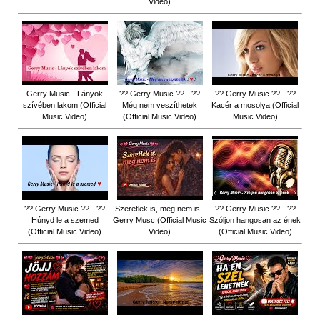
Video)
Gerry Music - Lányok
?? Gerry Music ?? - ??
?? Gerry Music ?? - ??
szívében lakom (Official
Még nem veszíthetek
Kacér a mosolya (Official
Music Video)
(Official Music Video)
Music Video)
?? Gerry Music ?? - ??
Szeretlek is, meg nem is -
?? Gerry Music ?? - ??
Húnyd le a szemed
Gerry Musc (Official Music
Szóljon hangosan az ének
(Official Music Video)
Video)
(Official Music Video)