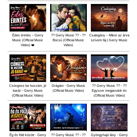
Édes érintés – Gerry
?? Gerry Music ?? - ??
Csalogány – Mikor az árva
Music (Official Music
Búcsú (Official Music
szívem fáj | Gerry Music
Video) ❤️
Video)
Csöngess be hozzám, jó
Drágám - Gerry Music
?? Gerry Music ?? - ??
barát – Gerry Music
(Official Music Video)
Egyszer megjavulok én
(Official Music Video)
(Official Music Video)
Ég és föld között - Gerry
?? Gerry Music ?? - ??
Gyöngyhajú lány - Gerry