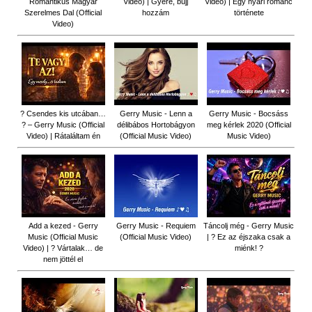
Romantikus Magyar
Video) | Gyere, bújj
Video) | Egy nyári románc
Szerelmes Dal (Official
hozzám
története
Video)
? Csendes kis utcában…
Gerry Music - Lenn a
Gerry Music - Bocsáss
? – Gerry Music (Official
délibábos Hortobágyon
meg kérlek 2020 (Official
Video) | Rátaláltam én
(Official Music Video)
Music Video)
Add a kezed - Gerry
Gerry Music - Requiem
Táncolj még - Gerry Music
Music (Official Music
(Official Music Video)
| ? Ez az éjszaka csak a
Video) | ? Vártalak… de
miénk! ?
nem jöttél el