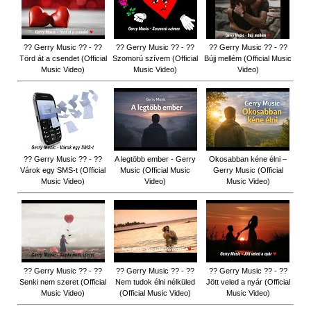
?? Gerry Music ?? - ??
?? Gerry Music ?? - ??
?? Gerry Music ?? - ??
Törd át a csendet (Official
Szomorú szívem (Official
Bújj mellém (Official Music
Music Video)
Music Video)
Video)
?? Gerry Music ?? - ??
A legtöbb ember - Gerry
Okosabban kéne élni –
Várok egy SMS-t (Official
Music (Official Music
Gerry Music (Official
Music Video)
Video)
Music Video)
?? Gerry Music ?? - ??
?? Gerry Music ?? - ??
?? Gerry Music ?? - ??
Senki nem szeret (Official
Nem tudok élni nélküled
Jött veled a nyár (Official
Music Video)
(Official Music Video)
Music Video)