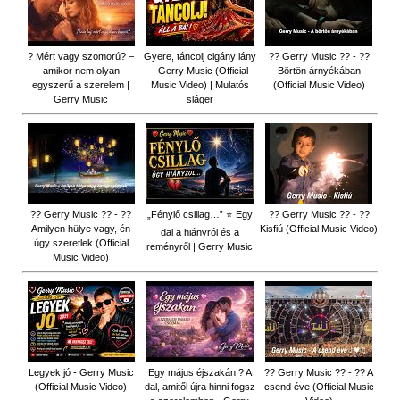
? Mért vagy szomorú? –
Gyere, táncolj cigány lány
?? Gerry Music ?? - ??
amikor nem olyan
- Gerry Music (Official
Börtön árnyékában
egyszerű a szerelem |
Music Video) | Mulatós
(Official Music Video)
Gerry Music
sláger
?? Gerry Music ?? - ??
„Fénylő csillag…” ⭐ Egy
?? Gerry Music ?? - ??
Amilyen hülye vagy, én
Kisfiú (Official Music Video)
dal a hiányról és a
úgy szeretlek (Official
reményről | Gerry Music
Music Video)
Legyek jó - Gerry Music
Egy május éjszakán ? A
?? Gerry Music ?? - ?? A
(Official Music Video)
dal, amitől újra hinni fogsz
csend éve (Official Music