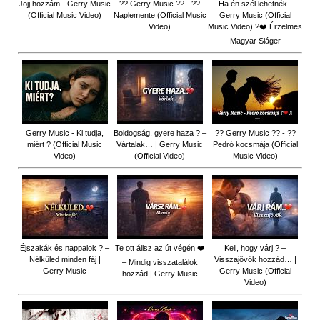
Jöjj hozzám - Gerry Music
?? Gerry Music ?? - ??
Ha én szél lehetnék -
(Official Music Video)
Naplemente (Official Music
Gerry Music (Official
Video)
Music Video) ?️❤️ Érzelmes
Magyar Sláger
Gerry Music - Ki tudja,
Boldogság, gyere haza ? –
?? Gerry Music ?? - ??
miért ? (Official Music
Vártalak… | Gerry Music
Pedró kocsmája (Official
Video)
(Official Video)
Music Video)
Éjszakák és nappalok ? –
Te ott állsz az út végén ❤️
Kell, hogy várj ? –
Nélküled minden fáj |
Visszajövök hozzád… |
– Mindig visszatalálok
Gerry Music
Gerry Music (Official
hozzád | Gerry Music
Video)