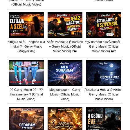
(Official Music Video)
Elfújja a szél – Engedd el a
Azért vannak a jó barátok
Egy darabot a szívemből –
múltat ? | Gerry Music
– Gerry Music (Official
Gerry Music (Official
(Magyar dal)
Music Video) ?❤️
Music Video) ❤️?
?? Gerry Music ?? - ??
Még sohasem - Gerry
Reszket a Hold a tó vizén -
Hova menjek ? (Official
Music (Official Music
Gerry Music (Official
Music Video)
Video)
Music Video)