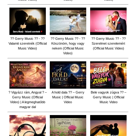
?? Gerry Music ?? - ??
?? Gerry Music ?? - ??
?? Gerry Music ?? - ??
Valamit szeretnék (Official
Köszönöm, hogy vagy
Szerelmet szerelemért
Music Video)
nekem (Official Music
(Official Music Video)
Video)
? Vigyázz rám, Angyal ? –
A hold dala ?? – Gerry
Bele vagyok zúgva ?? –
Gerry Music (Official
Music | Official Music
Gerry Music | Official
Video) | A legmeghatóbb
Video
Music Video
magyar dal