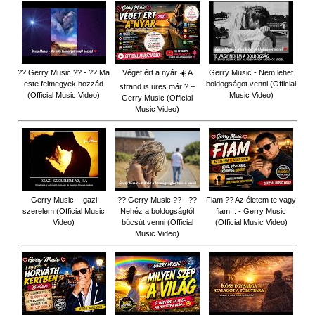
?? Gerry Music ?? - ?? Ma
Véget ért a nyár ☀️ A
Gerry Music - Nem lehet
este felmegyek hozzád
boldogságot venni (Official
strand is üres már ? –
(Official Music Video)
Music Video)
Gerry Music (Official
Music Video)
Gerry Music - Igazi
?? Gerry Music ?? - ??
Fiam ?‍? Az életem te vagy
szerelem (Official Music
Nehéz a boldogságtól
fiam... - Gerry Music
Video)
búcsút venni (Official
(Official Music Video)
Music Video)