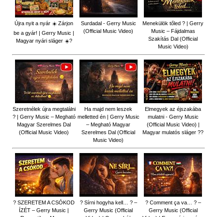
Újra nyit a nyár ☀️ Zárjon
Surdadal - Gerry Music
Menekülök tőled ? | Gerry
(Official Music Video)
Music – Fájdalmas
be a gyár! | Gerry Music |
Szakítás Dal (Official
Magyar nyári sláger ☀️?
Music Video)
Szeretnélek újra megtalálni
Ha majd nem leszek
Elmegyek az éjszakába
? | Gerry Music – Megható
melletted én | Gerry Music
mulatni - Gerry Music
Magyar Szerelmes Dal
– Megható Magyar
(Official Music Video) |
(Official Music Video)
Szerelmes Dal (Official
Magyar mulatós sláger ??
Music Video)
? SZERETEM A CSÓKOD
? Sírni hogyha kell… ? –
? Comment ça va… ? –
ÍZÉT – Gerry Music |
Gerry Music (Official
Gerry Music (Official