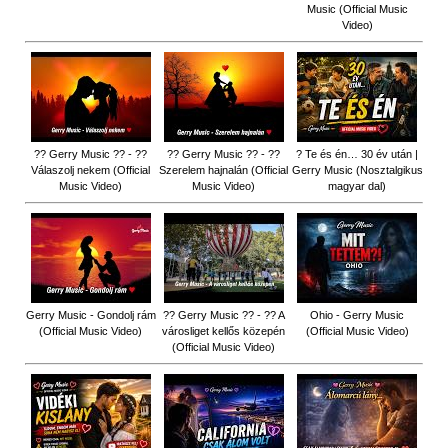
Music (Official Music
Video)
?? Gerry Music ?? - ??
?? Gerry Music ?? - ??
? Te és én… 30 év után |
Válaszolj nekem (Official
Szerelem hajnalán (Official
Gerry Music (Nosztalgikus
Music Video)
Music Video)
magyar dal)
Gerry Music - Gondolj rám
?? Gerry Music ?? - ?? A
Ohio - Gerry Music
(Official Music Video)
városliget kellős közepén
(Official Music Video)
(Official Music Video)