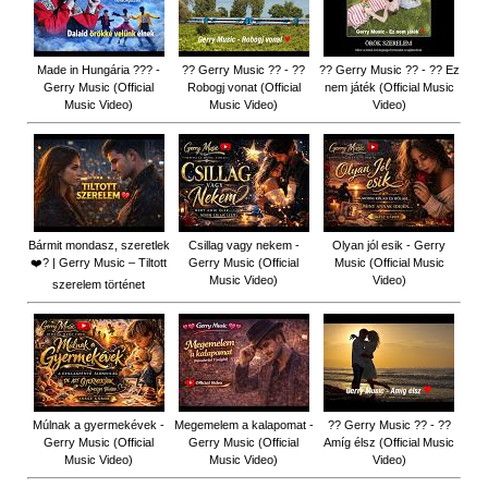
Made in Hungária ??? -
?? Gerry Music ?? - ??
?? Gerry Music ?? - ?? Ez
Gerry Music (Official
Robogj vonat (Official
nem játék (Official Music
Music Video)
Music Video)
Video)
Bármit mondasz, szeretlek
Csillag vagy nekem -
Olyan jól esik - Gerry
❤️‍? | Gerry Music – Tiltott
Gerry Music (Official
Music (Official Music
Music Video)
Video)
szerelem történet
Múlnak a gyermekévek -
Megemelem a kalapomat -
?? Gerry Music ?? - ??
Gerry Music (Official
Gerry Music (Official
Amíg élsz (Official Music
Music Video)
Music Video)
Video)