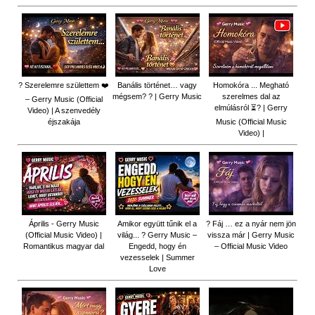
? Szerelemre születtem ❤️
Banális történet… vagy
Homokóra ... Megható
mégsem? ? | Gerry Music
szerelmes dal az
– Gerry Music (Official
elmúlásról ⏳? | Gerry
Video) | A szenvedély
éjszakája
Music (Official Music
Video) |
Április - Gerry Music
Amikor együtt tűnik el a
? Fáj … ez a nyár nem jön
(Official Music Video) |
világ... ? Gerry Music –
vissza már | Gerry Music
Romantikus magyar dal
Engedd, hogy én
– Official Music Video
vezesselek | Summer
Love