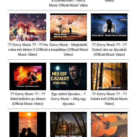
a szerelemben - Gerry
Video)
Music Official Music Video
?? Gerry Music ?? - ?? Ha
Gerry Music - Meghalnék
?? Gerry Music ?? - ??
volna két életem II (Official
a karjaidban (Official Music
Szánd rám az éjszakát
Music Video)
Video)
(Official Music Video)
?? Gerry Music ?? - ??
Egy utolsó éjszaka… ?
?? Gerry Music ?? - ??
Veled leélném az életem
Gerry Music – Még egy
Indulni kell (Official Music
(Official Music Video)
éjszaka
Video)