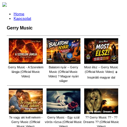
Home
Kapcsolat
Gerry Music
Gerry Music - A Szerelem
Balatoni nyár – Gerry
Most élsz – Gerry Music
lángja (Official Music
Music (Official Music
(Official Music Video) ☀️
Video)
Video) ? Magyar nyári
Inspiráló magyar dal
sláger
Te vagy aki kell nekem -
Gerry Music - Egy szál
?? Gerry Music ?? - ??
Gerry Music (Official
vörös rózsa (Official Music
Dreams ?? (Official Music
Music Video)
Video)
Video)