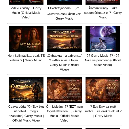
Vidéki kislány – Gerry
El kellett jönnöm… ✈️? |
Álomarcú lány… akit
Music (Official Music
sosem érhetsz el ? | Gerry
California csak álom volt |
Video)
Music
Gerry Music
Nem kell másik… csak TE
„Otthagytam a szívem…”
?? Gerry Music ?? - ??
kellesz ? | Gerry Music
? – Ahol a lusta folyó |
Nika se perimeno (Official
Gerry Music (Official
Music Video)
Video)
Csavargódal ?? (Egy élet
Óh, kisleány ?? (EZT nem
? Egy lány az első
út nélkül… mégis
fogod elfelejteni…) Gerry
sorból… és örökre eltűnt ?
szabadon) Gerry Music |
Music | Official Music
| Gerry Music
Official Music Video
Video