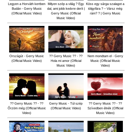
Legyen a Horváth kertben
Milyen szép a világ ? Egy
Köss egy sárga szalagot a
Budán - Gerry Music
dal, ami jobb kedvre derít |
tölgyfára ?️ – Vársz még
(Official Music Video)
Gerry Music (Official
rám? ? | Gerry Music
Music Video)
Országút - Gerry Music
?? Gerry Music ?? - ??
Nem mondtam el - Gerry
(Official Music Video)
Hola mi amor (Official
Music (Official Music
Music Video)
Video)
?? Gerry Music ?? - ??
Gerry Music - Túl szép
?? Gerry Music ?? - ??
Őrzöm még (Official Music
(Official Music Video)
Szívedben élnék (Official
Video)
Music Video)