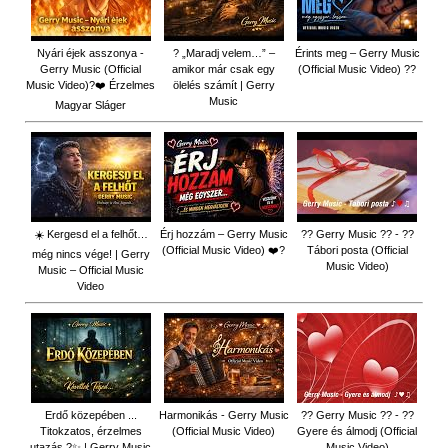
Nyári éjek asszonya -
? „Maradj velem…” –
Érints meg – Gerry Music
Gerry Music (Official
amikor már csak egy
(Official Music Video) ??
Music Video)?❤️ Érzelmes
ölelés számít | Gerry
Music
Magyar Sláger
☀️ Kergesd el a felhőt…
Érj hozzám – Gerry Music
?? Gerry Music ?? - ??
(Official Music Video) ❤️?
Tábori posta (Official
még nincs vége! | Gerry
Music Video)
Music – Official Music
Video
Erdő közepében ...
Harmonikás - Gerry Music
?? Gerry Music ?? - ??
Titokzatos, érzelmes
(Official Music Video)
Gyere és álmodj (Official
utazás ?✨ | Gerry Music
Music Video)