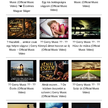
Music (Official Music
Egy kis boldogságra
Music (Official Music
Video) ?❤️ Érzelmes
vágyom (Official Music
Video)
Video)
Magyar Sláger
? Hazafelé… amikor csak
?? Gerry Music ?? - ??
?? Gerry Music ?? - ??
egy helyre vágysz | Gerry
Könnyű álmot hozzon az éj
Húsz év múlva (Official
Music – Official Music
(Official Music Video)
Music Video)
Video
?? Gerry Music ?? - ??
Almát eszem… ? De
?? Gerry Music ?? - ??
Érzés (Official Music
közben összetört a
Száz út (Official Music
Video)
szívem | Gerry Music
Video)
(Official Music Video)