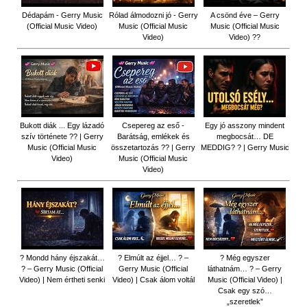
Dédapám - Gerry Music
Rólad álmodozni jó - Gerry
A csönd éve – Gerry
(Official Music Video)
Music (Official Music
Music (Official Music
Video)
Video) ??
Bukott diák ... Egy lázadó
Csepereg az eső -
Egy jó asszony mindent
szív története ?? | Gerry
Barátság, emlékek és
megbocsát… DE
Music (Official Music
összetartozás ?️? | Gerry
MEDDIG? ? | Gerry Music
Video)
Music (Official Music
Video)
? Mondd hány éjszakát…
? Elmúlt az éjjel… ? –
? Még egyszer
? – Gerry Music (Official
Gerry Music (Official
láthatnám… ? – Gerry
Video) | Nem értheti senki
Video) | Csak álom voltál
Music (Official Video) |
Csak egy szó…
„szeretlek”