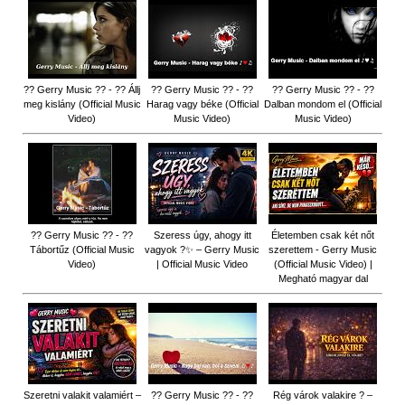
?? Gerry Music ?? - ?? Állj
?? Gerry Music ?? - ??
?? Gerry Music ?? - ??
meg kislány (Official Music
Harag vagy béke (Official
Dalban mondom el (Official
Video)
Music Video)
Music Video)
?? Gerry Music ?? - ??
Szeress úgy, ahogy itt
Életemben csak két nőt
Tábortűz (Official Music
vagyok ?✨ – Gerry Music
szerettem - Gerry Music
Video)
| Official Music Video
(Official Music Video) |
Megható magyar dal
Szeretni valakit valamiért –
?? Gerry Music ?? - ??
Rég várok valakire ? –