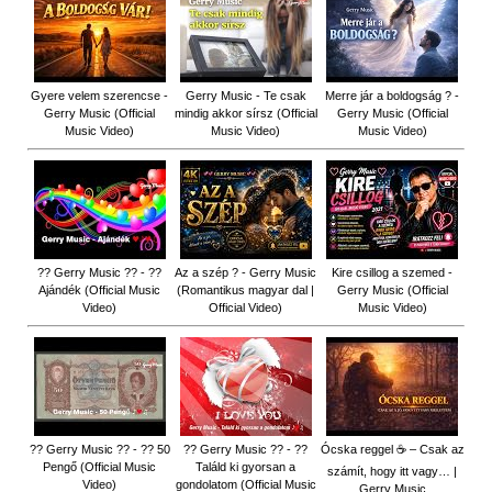
Gyere velem szerencse -
Gerry Music - Te csak
Merre jár a boldogság ? -
Gerry Music (Official
mindig akkor sírsz (Official
Gerry Music (Official
Music Video)
Music Video)
Music Video)
?? Gerry Music ?? - ??
Az a szép ? - Gerry Music
Kire csillog a szemed -
Ajándék (Official Music
(Romantikus magyar dal |
Gerry Music (Official
Video)
Official Video)
Music Video)
?? Gerry Music ?? - ?? 50
?? Gerry Music ?? - ??
Ócska reggel ☕ – Csak az
Pengő (Official Music
Találd ki gyorsan a
számít, hogy itt vagy… |
Video)
gondolatom (Official Music
Gerry Music