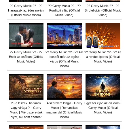
?? Gerry Music ?? - ??
?? Gerry Music ?? - ??
?? Gerry Music ?? - ??
Haragszik az édesanyám
Fordított világ (Official
Sírd el gitár (Official Music
(Official Music Video)
Music Video)
Video)
?? Gerry Music ?? - ??
?? Gerry Music ?? - ?? Azt
?? Gerry Music ?? - ?? Az
Ének az esőben (Official
beszéli már az egész
a rendes iparos (Official
Music Video)
város (Official Music
Music Video)
Video)
? Fa leszek, ha fának
A szerelem lángja - Gerry
Egyszer eljön az én időm -
vagy virága ? – Gerry
Music | Romantikus
Gerry Music (Official
Music | Miért szeretünk
magyar dal (Official Music
Music Video)
olyat, aki nem szeret?
Video)