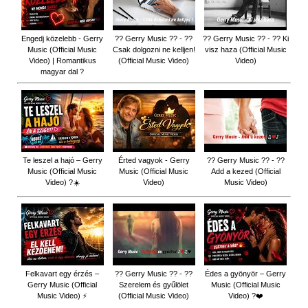
Engedj közelebb - Gerry
?? Gerry Music ?? - ??
?? Gerry Music ?? - ?? Ki
Music (Official Music
Csak dolgozni ne kelljen!
visz haza (Official Music
Video) | Romantikus
(Official Music Video)
Video)
magyar dal ?
Te leszel a hajó – Gerry
Érted vagyok - Gerry
?? Gerry Music ?? - ??
Music (Official Music
Music (Official Music
Add a kezed (Official
Video) ?☀️
Video)
Music Video)
Felkavart egy érzés –
?? Gerry Music ?? - ??
Édes a gyönyör – Gerry
Gerry Music (Official
Szerelem és gyűlölet
Music (Official Music
Music Video) ⚡
(Official Music Video)
Video) ?❤️