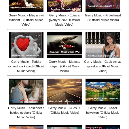
Gerry Music - Még annyi
Gerry Music - Édes a
Gerry Music - Ki ölel majd
mindent... (Official Music
gyönyör 2020 (Official
? (Official Music Video)
Video)
Music Video)
Gerry Music - Tedd a
Gerry Music - Ma este
Gerry Music - Csak ezt az
szívedre a kezed (Official
drágám (Official Music
éjszakát (Official Music
Music Video)
Video)
Video)
Gerry Music - Köszönet a
Gerry Music - 67-es út
Gerry Music - Közeli
boldog évekért (Official
(Official Music Video)
helyeken (Official Music
Music Video)
Video)