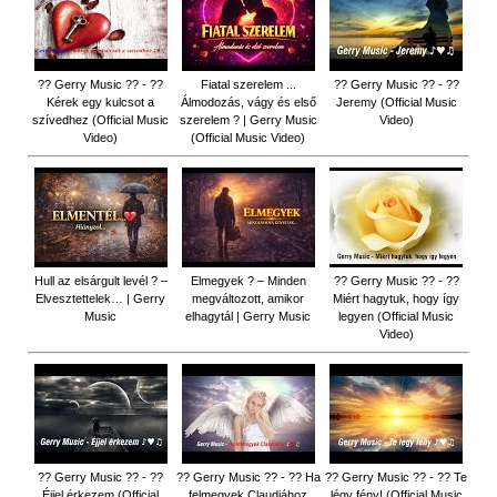
?? Gerry Music ?? - ??
Fiatal szerelem ...
?? Gerry Music ?? - ??
Kérek egy kulcsot a
Álmodozás, vágy és első
Jeremy (Official Music
szívedhez (Official Music
szerelem ? | Gerry Music
Video)
Video)
(Official Music Video)
Hull az elsárgult levél ? –
Elmegyek ? – Minden
?? Gerry Music ?? - ??
Elvesztettelek… | Gerry
megváltozott, amikor
Miért hagytuk, hogy így
Music
elhagytál | Gerry Music
legyen (Official Music
Video)
?? Gerry Music ?? - ??
?? Gerry Music ?? - ?? Ha
?? Gerry Music ?? - ?? Te
Éjjel érkezem (Official
felmegyek Claudiához
légy fény! (Official Music