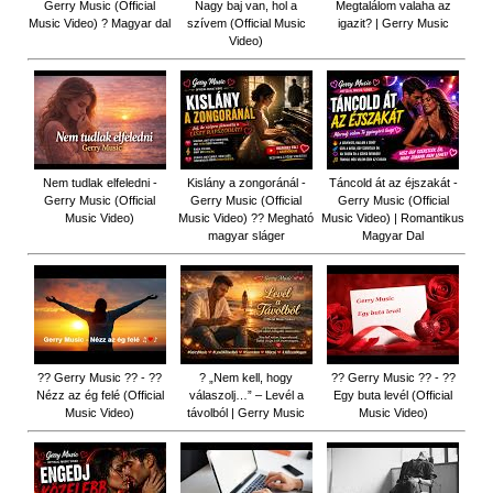
Gerry Music (Official
Nagy baj van, hol a
Megtalálom valaha az
Music Video) ? Magyar dal
szívem (Official Music
igazit? | Gerry Music
Video)
Nem tudlak elfeledni -
Kislány a zongoránál -
Táncold át az éjszakát -
Gerry Music (Official
Gerry Music (Official
Gerry Music (Official
Music Video)
Music Video) ?? Megható
Music Video) | Romantikus
magyar sláger
Magyar Dal
?? Gerry Music ?? - ??
? „Nem kell, hogy
?? Gerry Music ?? - ??
Nézz az ég felé (Official
válaszolj…” – Levél a
Egy buta levél (Official
Music Video)
távolból | Gerry Music
Music Video)