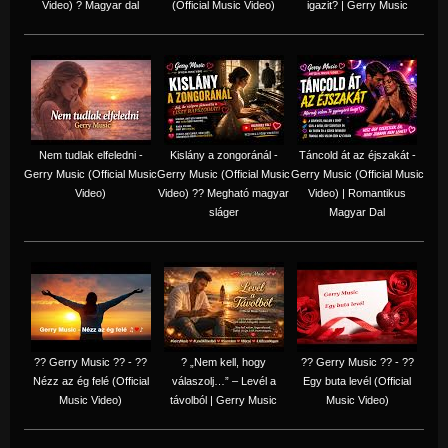
Video) ? Magyar dal
(Official Music Video)
igazit? | Gerry Music
Nem tudlak elfeledni -
Kislány a zongoránál -
Táncold át az éjszakát -
Gerry Music (Official Music
Gerry Music (Official Music
Gerry Music (Official Music
Video)
Video) ?? Megható magyar
Video) | Romantikus
sláger
Magyar Dal
?? Gerry Music ?? - ??
? „Nem kell, hogy
?? Gerry Music ?? - ??
Nézz az ég felé (Official
válaszolj…” – Levél a
Egy buta levél (Official
Music Video)
távolból | Gerry Music
Music Video)