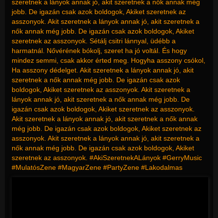
szeretnek a lányok annak jó, akit szeretnek a nők annak még
jobb. De igazán csak azok boldogok, Akiket szeretnek az
asszonyok. Akit szeretnek a lányok annak jó, akit szeretnek a
nők annak még jobb. De igazán csak azok boldogok, Akiket
szeretnek az asszonyok. Sétálj csitri lánnyal, üdébb a
harmatnál. Nővérének bókolj, szeret ha jó voltál. És hogy
mindez semmi, csak akkor érted meg. Hogyha asszony csókol,
Ha asszony dédelget. Akit szeretnek a lányok annak jó, akit
szeretnek a nők annak még jobb. De igazán csak azok
boldogok, Akiket szeretnek az asszonyok. Akit szeretnek a
lányok annak jó, akit szeretnek a nők annak még jobb. De
igazán csak azok boldogok, Akiket szeretnek az asszonyok.
Akit szeretnek a lányok annak jó, akit szeretnek a nők annak
még jobb. De igazán csak azok boldogok, Akiket szeretnek az
asszonyok. Akit szeretnek a lányok annak jó, akit szeretnek a
nők annak még jobb. De igazán csak azok boldogok, Akiket
szeretnek az asszonyok. #AkiSzeretnekALányok #GerryMusic
#MulatósZene #MagyarZene #PartyZene #Lakodalmas