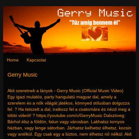
Home
Kapcsolat
Gerry Music
Akit szeretnek a lányok - Gerry Music (Official Music Video)
Egy igazi mulatós, party hangulatú magyar dal, amely a
szerelem és a nők világát játékos, könnyed stílusban dolgozza
fel. ? Ha tetszett a dal, iratkozz fel a csatornára és nézd meg a
többi videót! ? https://youtube.com/c/GerryMusic Dalszöveg:
Bárhol élsz a földön, falun vagy városban. Lakhatsz tornyos
házban, vagy lenge sátorban. Járhatsz kelhetsz élhetsz, kocsin
vagy anélkül. Egy csak egy a biztos, nem élhetsz nő nélkül. Akit