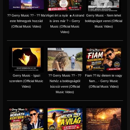
?? Gerry Music ?? - ?? Ma
Véget ért a nyár ☀️ A strand
Gerry Music - Nem lehet
este felmegyek hozzád
is üres már ? – Gerry
boldogságot venni (Official
(Official Music Video)
Music (Official Music
Music Video)
Video)
Gerry Music - Igazi
?? Gerry Music ?? - ??
Fiam ?‍? Az életem te vagy
szerelem (Official Music
Nehéz a boldogságtól
fiam... - Gerry Music
Video)
búcsút venni (Official
(Official Music Video)
Music Video)