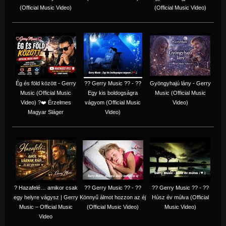
(Official Music Video)
(Official Music Video)
Ég és föld között - Gerry
?? Gerry Music ?? - ??
Gyöngyhajú lány - Gerry
Music (Official Music
Egy kis boldogságra
Music (Official Music
Video) ?❤️ Érzelmes
vágyom (Official Music
Video)
Magyar Sláger
Video)
? Hazafelé… amikor csak
?? Gerry Music ?? - ??
?? Gerry Music ?? - ??
egy helyre vágysz | Gerry
Könnyű álmot hozzon az éj
Húsz év múlva (Official
Music – Official Music
(Official Music Video)
Music Video)
Video