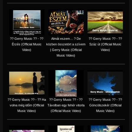
?? Gerry Music ?? - ??
Almát eszem… ? De
?? Gerry Music ?? - ??
Érzés (Official Music
közben összetört a szívem
Száz út (Official Music
Video)
| Gerry Music (Official
Video)
Music Video)
?? Gerry Music ?? - ?? Ha
?? Gerry Music ?? - ??
?? Gerry Music ?? - ??
volna még időm (Official
Távolban egy fehér vitorla
Göncölszekér (Official
Music Video)
(Official Music Video)
Music Video)