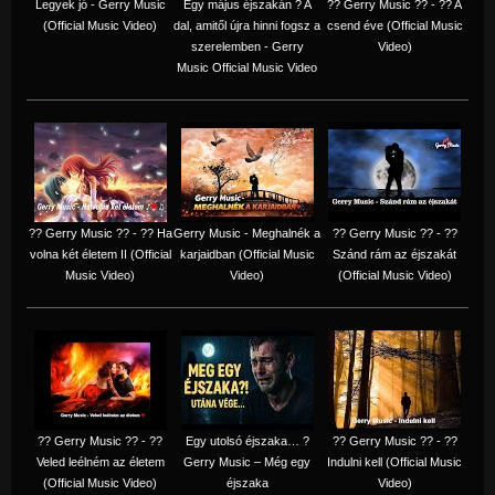
Legyek jó - Gerry Music
Egy május éjszakán ? A
?? Gerry Music ?? - ?? A
(Official Music Video)
dal, amitől újra hinni fogsz a
csend éve (Official Music
szerelemben - Gerry
Video)
Music Official Music Video
?? Gerry Music ?? - ?? Ha
Gerry Music - Meghalnék a
?? Gerry Music ?? - ??
volna két életem II (Official
karjaidban (Official Music
Szánd rám az éjszakát
Music Video)
Video)
(Official Music Video)
?? Gerry Music ?? - ??
Egy utolsó éjszaka… ?
?? Gerry Music ?? - ??
Veled leélném az életem
Gerry Music – Még egy
Indulni kell (Official Music
(Official Music Video)
éjszaka
Video)