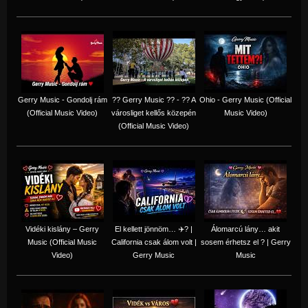
Gerry Music - Gondolj rám
?? Gerry Music ?? - ?? A
Ohio - Gerry Music (Official
(Official Music Video)
városliget kellős közepén
Music Video)
(Official Music Video)
Vidéki kislány – Gerry
El kellett jönnöm… ✈️? |
Álomarcú lány… akit
Music (Official Music
California csak álom volt |
sosem érhetsz el ? | Gerry
Video)
Gerry Music
Music