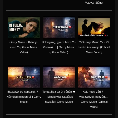
Magyar Sláger
Gerry Music - Ki tudja,
Boldogság, gyere haza ? –
?? Gerry Music ?? - ??
miért ? (Official Music
Vártalak… | Gerry Music
Pedró kocsmája (Official
Video)
(Official Video)
Music Video)
Éjszakák és nappalok ? –
Te ott állsz az út végén ❤️
Kell, hogy várj ? –
Nélküled minden fáj | Gerry
– Mindig visszatalálok
Visszajövök hozzád… |
Music
hozzád | Gerry Music
Gerry Music (Official
Video)