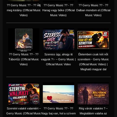
?? Gerry Music ?? - ?? Állj
?? Gerry Music ?? - ??
?? Gerry Music ?? - ??
meg kislány (Official Music
Harag vagy béke (Official
Dalban mondom el (Official
Video)
Music Video)
Music Video)
?? Gerry Music ?? - ??
Szeress úgy, ahogy itt
Életemben csak két nőt
Tábortűz (Official Music
vagyok ?✨ – Gerry Music |
szerettem - Gerry Music
Video)
Official Music Video
(Official Music Video) |
Megható magyar dal
Szeretni valakit valamiért –
?? Gerry Music ?? - ??
Rég várok valakire ? –
Gerry Music (Official Music
Nagy baj van, hol a szívem
Megtalálom valaha az