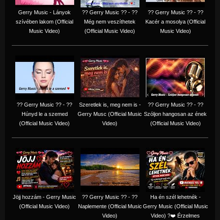
Gerry Music - Lányok
?? Gerry Music ?? - ??
?? Gerry Music ?? - ??
szívében lakom (Official
Még nem veszíthetek
Kacér a mosolya (Official
Music Video)
(Official Music Video)
Music Video)
?? Gerry Music ?? - ??
Szeretlek is, meg nem is -
?? Gerry Music ?? - ??
Húnyd le a szemed
Gerry Musc (Official Music
Szóljon hangosan az ének
(Official Music Video)
Video)
(Official Music Video)
Jöjj hozzám - Gerry Music
?? Gerry Music ?? - ??
Ha én szél lehetnék -
(Official Music Video)
Naplemente (Official Music
Gerry Music (Official Music
Video)
Video) ?️❤️ Érzelmes