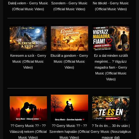
Dalolj velem - Gerry Music
Szerelem - Gerry Music
Ne titkold - Gerry Music
(Official Music Video)
(Official Music Video)
(Official Music Video)
Keresem a szót - Gerry
Elszáll a gondom - Gerry
Ez a dal minden szülőt
Music (Official Music
Music (Official Music
megérint… ? Vigyázz
Video)
Video)
magadra fiam - Gerry
Music (Official Music
Video)
?? Gerry Music ?? - ??
?? Gerry Music ?? - ??
? Te és én… 30 év után |
Válaszolj nekem (Official
Szerelem hajnalán (Official
Gerry Music (Nosztalgikus
Music Video)
Music Video)
magyar dal)