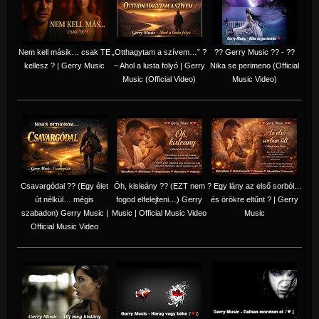
Nem kell másik… csak TE
„Otthagytam a szívem…” ?
?? Gerry Music ?? - ??
kellesz ? | Gerry Music
– Ahol a lusta folyó | Gerry
Nika se perimeno (Official
Music (Official Video)
Music Video)
Csavargódal ?? (Egy élet
Óh, kisleány ?? (EZT nem
? Egy lány az első sorból…
út nélkül… mégis
fogod elfelejteni…) Gerry
és örökre eltűnt ? | Gerry
szabadon) Gerry Music |
Music | Official Music Video
Music
Official Music Video