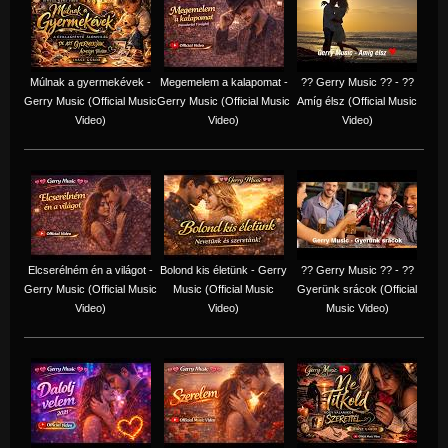
Múlnak a gyermekévek -
Megemelem a kalapomat -
?? Gerry Music ?? - ??
Gerry Music (Official Music
Gerry Music (Official Music
Amíg élsz (Official Music
Video)
Video)
Video)
Elcserélném én a világot -
Bolond kis életünk - Gerry
?? Gerry Music ?? - ??
Gerry Music (Official Music
Music (Official Music
Gyerünk srácok (Official
Video)
Video)
Music Video)