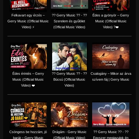
Felkavart egy érzés –
?? Gerry Music ?? - ??
Édes a gyönyör – Gerry
Gerry Music (Official Music
Szerelem és gyűlölet
Music (Official Music
Video) ⚡
(Official Music Video)
Video) ?❤️
Édes érintés – Gerry
?? Gerry Music ?? - ??
Csalogány – Mikor az árva
Music (Official Music
Búcsú (Official Music
szívem fáj | Gerry Music
Video) ❤️
Video)
Csöngess be hozzám, jó
Drágám - Gerry Music
?? Gerry Music ?? - ??
barát – Gerry Music
(Official Music Video)
Egyszer megjavulok én