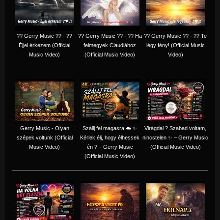
?? Gerry Music ?? - ??
?? Gerry Music ?? - ?? Ha
?? Gerry Music ?? - ?? Te
Éjjel érkezem (Official
felmegyek Claudiához
légy fény! (Official Music
Music Video)
(Official Music Video)
Video)
Gerry Music - Olyan
Szállj fel magasra ☁️ ✨
Virágdal ? Szabad voltam,
szépek voltunk (Official
Kérlek élj, hogy élhessek
nincstelen ✨ – Gerry Music
Music Video)
én ? – Gerry Music
(Official Music Video)
(Official Music Video)