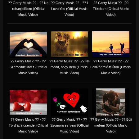
?? Gerry Music ?? - ?? Ne
?? Gerry Music ?? - ?? I
?? Gerry Music ?? - ??
rohanj előlem (Official
Love You (Official Music
Titkoltam (Official Music
Music Video)
Video)
Video)
?? Gerry Music ?? - ??
?? Gerry Music ?? - ?? Ne
?? Gerry Music ?? - ??
Szemeddel látsz (Official
mond, hogy nem (Official
Földvár felé félúton (Official
Music Video)
Music Video)
Music Video)
?? Gerry Music ?? - ??
?? Gerry Music ?? - ??
?? Gerry Music ?? - ?? Bújj
Törd át a csendet (Official
Szomorú szívem (Official
mellém (Official Music
Music Video)
Music Video)
Video)