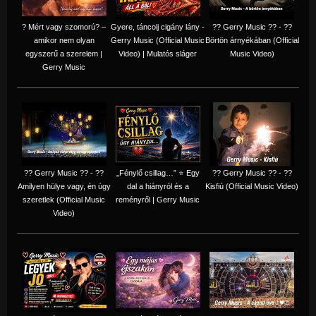
? Mért vagy szomorú? –
Gyere, táncolj cigány lány -
?? Gerry Music ?? - ??
amikor nem olyan
Gerry Music (Official Music
Börtön árnyékában (Official
egyszerű a szerelem |
Video) | Mulatós sláger
Music Video)
Gerry Music
?? Gerry Music ?? - ??
„Fénylő csillag…” ⭐ Egy
?? Gerry Music ?? - ??
Amilyen hülye vagy, én úgy
dal a hiányról és a
Kisfiú (Official Music Video)
szeretlek (Official Music
reményről | Gerry Music
Video)