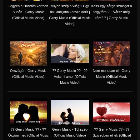
Legyen a Horváth kertben
Milyen szép a világ ? Egy
Köss egy sárga szalagot a
Budán - Gerry Music
dal, ami jobb kedvre derít |
tölgyfára ?️ – Vársz még
(Official Music Video)
Gerry Music (Official Music
rám? ? | Gerry Music
Video)
Országút - Gerry Music
?? Gerry Music ?? - ??
Nem mondtam el - Gerry
(Official Music Video)
Hola mi amor (Official
Music (Official Music
Music Video)
Video)
?? Gerry Music ?? - ??
Gerry Music - Túl szép
?? Gerry Music ?? - ??
Őrzöm még (Official Music
(Official Music Video)
Szívedben élnék (Official