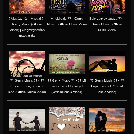
? Vigyázz rám, Angyal ? –
A hold dala ?? – Gerry
Bele vagyok zúgva ?? –
Gerry Music (Official
Music | Official Music Video
Gerry Music | Official
Video) | A legmeghatóbb
Music Video
magyar dal
?? Gerry Music ?? - ??
?? Gerry Music ?? - ?? Mit
?? Gerry Music ?? - ??
Egyszer fenn, egyszer
akarsz a boldogságtól
Fújja el a szél (Official
lenn (Official Music Video)
(Official Music Video)
Music Video)