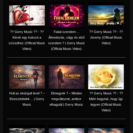
?? Gerry Music ?? - ??
Fiatal szerelem ...
?? Gerry Music ?? - ??
Kérek egy kulcsot a
Álmodozás, vágy és első
Jeremy (Official Music
szívedhez (Official Music
szerelem ? | Gerry Music
Video)
Video)
(Official Music Video)
Hull az elsárgult levél ? –
Elmegyek ? – Minden
?? Gerry Music ?? - ??
Elvesztettelek… | Gerry
megváltozott, amikor
Miért hagytuk, hogy így
Music
elhagytál | Gerry Music
legyen (Official Music
Video)