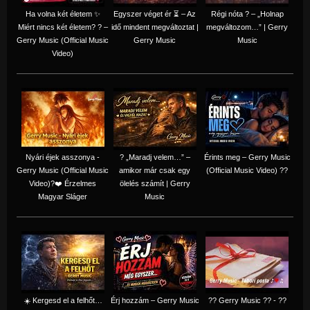
Ha volna két életem ✨
Egyszer véget ér ⏳ – Az
Régi nóta ? – „Holnap
Miért nincs két életem? ? –
idő mindent megváltoztat |
megváltozom…” | Gerry
Gerry Music (Official Music
Gerry Music
Music
Video)
Nyári éjek asszonya -
? „Maradj velem…” –
Érints meg – Gerry Music
Gerry Music (Official Music
amikor már csak egy
(Official Music Video) ??
Video)?❤️ Érzelmes
ölelés számít | Gerry
Magyar Sláger
Music
☀️ Kergesd el a felhőt…
Érj hozzám – Gerry Music
?? Gerry Music ?? - ??