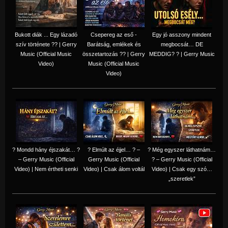
Bukott diák ... Egy lázadó
Csepereg az eső -
Egy jó asszony mindent
szív története ?? | Gerry
Barátság, emlékek és
megbocsát… DE
Music (Official Music
összetartozás ?️? | Gerry
MEDDIG? ? | Gerry Music
Video)
Music (Official Music
Video)
? Mondd hány éjszakát… ?
? Elmúlt az éjjel… ? –
? Még egyszer láthatnám…
– Gerry Music (Official
Gerry Music (Official
? – Gerry Music (Official
Video) | Nem értheti senki
Video) | Csak álom voltál
Video) | Csak egy szó…
„szeretlek”