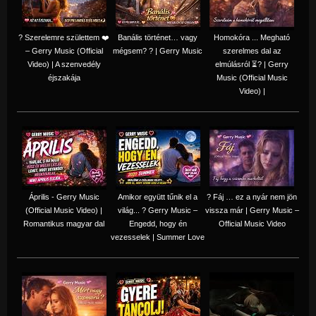
? Szerelemre születtem ❤️
Banális történet… vagy
Homokóra ... Megható
– Gerry Music (Official
mégsem? ? | Gerry Music
szerelmes dal az
Video) | A szenvedély
elmúlásról ⏳? | Gerry
éjszakája
Music (Official Music
Video) |
Április - Gerry Music
Amikor együtt tűnik el a
? Fáj … ez a nyár nem jön
(Official Music Video) |
világ... ? Gerry Music –
vissza már | Gerry Music –
Romantikus magyar dal
Engedd, hogy én
Official Music Video
vezesselek | Summer Love