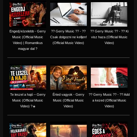
Engedj közelebb - Gerry
?? Gerry Music ?? - ??
?? Gerry Music ?? - ?? Ki
Music (Official Music
Csak dolgozni ne kelljen!
visz haza (Official Music
Video) | Romantikus
(Official Music Video)
Video)
magyar dal ?
Te leszel a hajó – Gerry
Érted vagyok - Gerry
?? Gerry Music ?? - ?? Add
Music (Official Music
Music (Official Music
a kezed (Official Music
Video) ?☀️
Video)
Video)