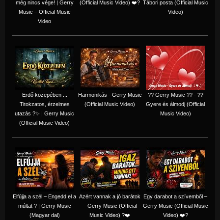
még nincs vége! | Gerry
(Official Music Video) ❤️?
Tábori posta (Official Music
Music – Official Music
Video)
Video
Erdő közepében ...
Harmonikás - Gerry Music
?? Gerry Music ?? - ??
Titokzatos, érzelmes
(Official Music Video)
Gyere és álmodj (Official
utazás ?✨ | Gerry Music
Music Video)
(Official Music Video)
Elfújja a szél – Engedd el a
Azért vannak a jó barátok
Egy darabot a szívemből –
múltat ? | Gerry Music
– Gerry Music (Official
Gerry Music (Official Music
(Magyar dal)
Music Video) ?❤️
Video) ❤️?