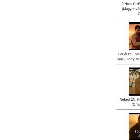
? Hotel Cali
(Magyar vál
O
Hol jársz - I'
You | Gerry Mus
Neked ÉN, N
(Offi