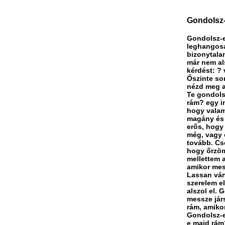
Gondolsz-
Gondolsz-e
leghangosa
bizonytala
már nem al
kérdést: ?
Őszinte sor
nézd meg a
Te gondolsz
rám? egy i
hogy valam
magány és 
erős, hogy
még, vagy 
tovább. Cse
hogy őrzöm
mellettem 
amikor mes
Lassan ván
szerelem e
alszol el.
messze jár
rám, amiko
Gondolsz-e 
e majd rá