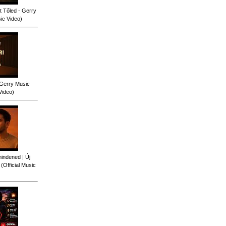
 Tőled - Gerry
sic Video)
 Gerry Music
Video)
indened | Új
Official Music