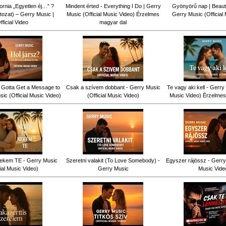
fornia „Egyetlen éj…” ?
Mindent érted - Everything I Do | Gerry
Gyönyörű nap | Beauti
tozat) – Gerry Music |
Music (Official Music Video) Érzelmes
Gerry Music (Official
fficial Video
magyar dal
ve Gotta Get a Message to
Csak a szívem dobbant - Gerry Music
Te vagy aki kell - Gerry 
ic (Official Music Video)
(Official Music Video)
Music Video) Érzelmes
ekem TE - Gerry Music
Szeretni valakit (To Love Somebody) -
Egyszer rájössz - Gerry 
cial Music Video)
Gerry Music
Music Vide