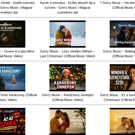
érlek - Kettőt szeretni
Kacér a mosolya - Szőke lányért fáj a
? Gerry Music – Ha elm
 Gerry Music | Magyar
szívem - Gerry Music | Magyar
(Official Music 
zerelmes dal
szerelmes dal
 – Gyere el a jászolhoz
Gerry Music – Lesz minden (Wham –
Gerry Music – Boldog
cial Music Video)
Last Christmas) (Official Music Video)
(Official Music 
Fehér karácsony (Official
Gerry Music – Karácsony ünnepén
Gerry Music - Ez a kar
usic Video)
(Official Music Video)
Christmas) (Official 