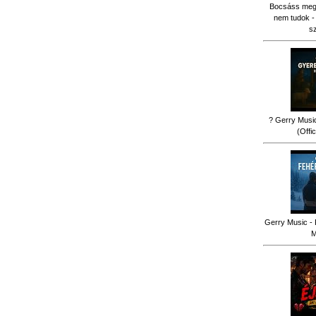
Bocsáss meg k
nem tudok -
s
? Gerry Music
(Offi
Gerry Music - 
M