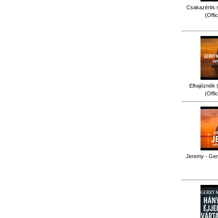
Csakazértis 
(Offi
Elhajóznék (
(Offi
Jeremy - Gerr