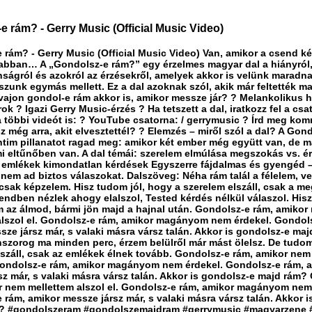
e rám? - Gerry Music (Official Music Video)
 rám? - Gerry Music (Official Music Video) Van, amikor a csend ké
bban… A „Gondolsz-e rám?” egy érzelmes magyar dal a hiányról,
nságról és azokról az érzésekről, amelyek akkor is velünk maradn
szunk egymás mellett. Ez a dal azoknak szól, akik már feltették 
 vajon gondol-e rám akkor is, amikor messze jár? ? Melankolikus 
ok ? Igazi Gerry Music-érzés ? Ha tetszett a dal, iratkozz fel a csa
 többi videót is: ? YouTube csatorna: / gerrymusic ? Írd meg ko
 még arra, akit elvesztettél? ? Elemzés – miről szól a dal? A Gon
ntim pillanatot ragad meg: amikor két ember még együtt van, de má
i eltűnőben van. A dal témái: szerelem elmúlása megszokás vs. é
emlékek kimondatlan kérdések Egyszerre fájdalmas és gyengéd –
 nem ad biztos válaszokat. Dalszöveg: Néha rám talál a félelem, v
csak képzelem. Hisz tudom jól, hogy a szerelem elszáll, csak a m
ndben nézlek ahogy elalszol, Tested kérdés nélkül válaszol. Hisz
 az álmod, bármi jön majd a hajnal után. Gondolsz-e rám, amikor
alszol el. Gondolsz-e rám, amikor magányom nem érdekel. Gondol
sze jársz már, s valaki másra vársz talán. Akkor is gondolsz-e ma
szorog ma minden perc, érzem belülről már mást ölelsz. De tudom 
lszáll, csak az emlékek élnek tovább. Gondolsz-e rám, amikor nem
 Gondolsz-e rám, amikor magányom nem érdekel. Gondolsz-e rám, 
sz már, s valaki másra vársz talán. Akkor is gondolsz-e majd rám?
r nem mellettem alszol el. Gondolsz-e rám, amikor magányom nem
rám, amikor messze jársz már, s valaki másra vársz talán. Akkor 
m? #gondolszeram #gondolszemajdram #gerrymusic #magyarzene 