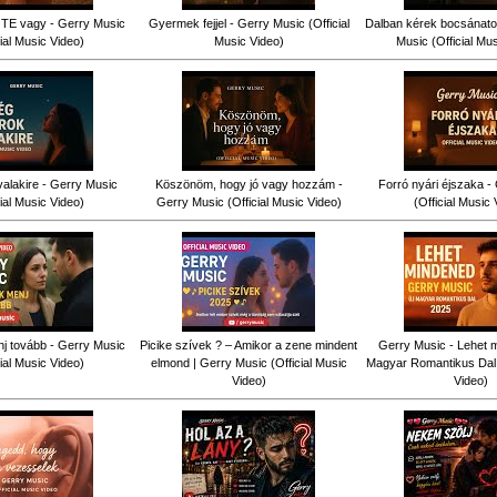
TE vagy - Gerry Music
Gyermek fejjel - Gerry Music (Official
Dalban kérek bocsánatot
cial Music Video)
Music Video)
Music (Official Mu
alakire - Gerry Music
Köszönöm, hogy jó vagy hozzám -
Forró nyári éjszaka -
cial Music Video)
Gerry Music (Official Music Video)
(Official Music 
j tovább - Gerry Music
Picike szívek ? – Amikor a zene mindent
Gerry Music - Lehet m
cial Music Video)
elmond | Gerry Music (Official Music
Magyar Romantikus Dal (
Video)
Video)