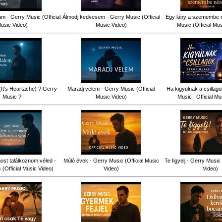
am - Gerry Music (Official
Álmodj kedvesem - Gerry Music (Official
Egy lány a szemembe n
usic Video)
Music Video)
Music (Official Mu
(It’s Heartache) ? Gerry
Maradj velem - Gerry Music (Official
Ha kigyulnak a csillag
Music ?
Music Video)
Music | Official Mu
most találkoznom véled -
Múló évek - Gerry Music (Official Music
Te figyelj - Gerry Music 
(Official Music Video)
Video)
Video)