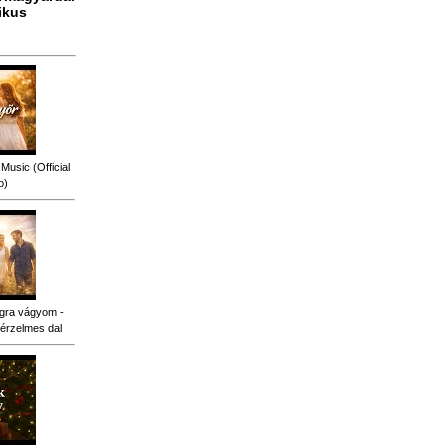
ikus
Music (Official
o)
gra vágyom -
érzelmes dal