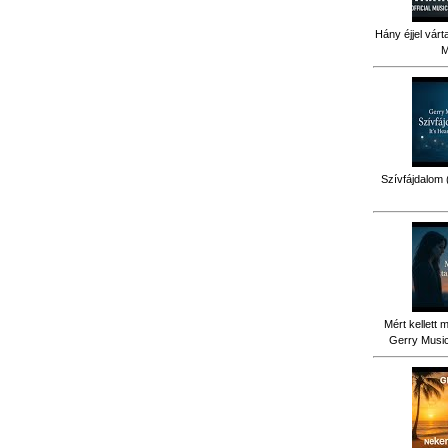
Hány éjjel várt
M
Szívfájdalom 
Mért kellett 
Gerry Music 