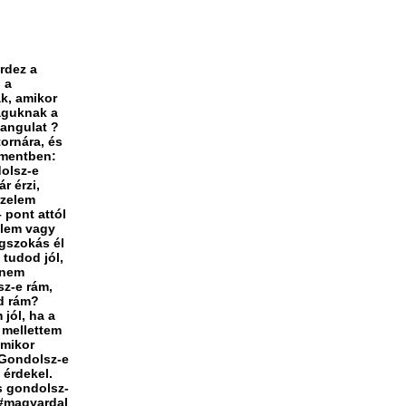
rdez a
 a
ak, amikor
maguknak a
hangulat ?
tornára, és
mmentben:
dolsz-e
r érzi,
rzelem
 pont attól
elem vagy
egszokás él
 tudod jól,
 nem
sz-e rám,
jd rám?
jól, ha a
 mellettem
amikor
 Gondolsz-e
 érdekel.
is gondolsz-
#magyardal