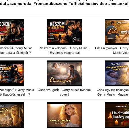
dal #szomorudal #romantikuszene #officialmusicvideo #melankol
denen túl (Gerry Music
Veszem a kalapom – Gerry Music |
Édes a gyönyör - Gerry 
kor a dal a lélekig ér ?
Érzelmes magyar dal
Music Vide
ezsugorít (Gerry Music
Összezsugorít - Gerry Music (Manuel
Csak egy kis boldogsá
ől libabőrös leszel... ?
cover)
Gerry Music | Magyar 