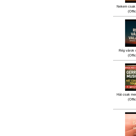
Nekem csak 
(Offi
Rég várok v
(Offi
Hát csak men
(Offi