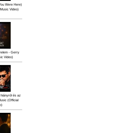
 You Were Here)
l Music Video)
relem - Gerry
sic Video)
 hiányról és az
sic (Official
o)