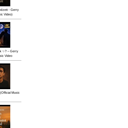
ézett - Gerry
sic Video)
ok ✨? – Gerry
sic Video
(Official Music