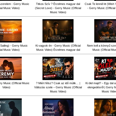
szerelem - Gerry Music
Titkos Szív ? Érzelmes magyar dal
Csak Te lennél itt (Wish
cial Music Video)
(Secret Love) - Gerry Music (Official
- Gerry Music (Officia
Music Video)
Sailing) - Gerry Music
Ki vagyok én - Gerry Music (Official
Nem kell a könnyű sze
cial Music Video)
Music Video) Érzelmes magyar dal
Music (Official Mu
y Music (Official Music
? Miért félsz? Csak az idő múlik… |
Ki ölel majd? – Egy dal a
Video)
Változás szele – Gerry Music (Official
elengedésről | Gerry Mu
Music Video)
Music Vide