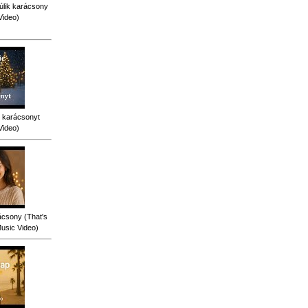
úlik karácsony
Video)
 karácsonyt
Video)
ácsony (That's
Music Video)