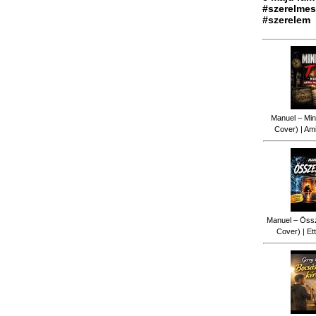
#szerelmes
#szerelem
Manuel – Min
Cover) | Ami
Manuel – Össz
Cover) | Ett