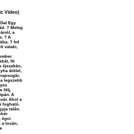
ic Video)
 Dal Egy
rád. ? Meleg
árról, a
e. ? A
ába. ? Írd
t valaki,
 ember
bát, Itt
s éjszakán,
gyha átölel,
 napsugár,
d a legszebb
nyes
 félj,
ipán. A
vár. Ahol a
á fogható.
gyja talán.
ehér
, égni
 a lován,
e