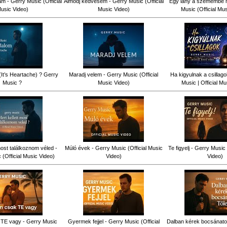
am - Gerry Music (Official
Álmodj kedvesem - Gerry Music (Official
Egy lány a szemembe n
usic Video)
Music Video)
Music (Official Mu
(It’s Heartache) ? Gerry
Maradj velem - Gerry Music (Official
Ha kigyulnak a csillag
Music ?
Music Video)
Music | Official Mu
most találkoznom véled -
Múló évek - Gerry Music (Official Music
Te figyelj - Gerry Music 
(Official Music Video)
Video)
Video)
TE vagy - Gerry Music
Gyermek fejjel - Gerry Music (Official
Dalban kérek bocsánatot