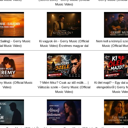
Music Video)
Sailing) - Gerry Music
Ki vagyok én - Gerry Music (Official
Nem kell a könnyű sze
cial Music Video)
Music Video) Érzelmes magyar dal
Music (Official Mu
y Music (Official Music
? Miért félsz? Csak az idő múlik… |
Ki ölel majd? – Egy dal a
Video)
Változás szele – Gerry Music (Official
elengedésről | Gerry Mu
Music Video)
Music Vide