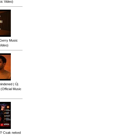
sic Video)
 Gerry Music
Video)
indened | Új
Official Music
al? Csak neked