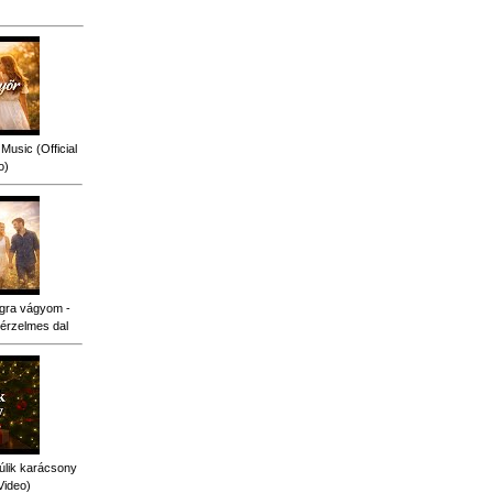
Music (Official
o)
gra vágyom -
érzelmes dal
úlik karácsony
Video)