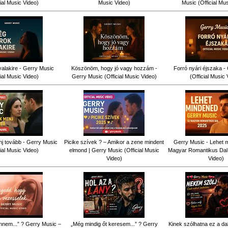
cial Music Video)
Music Video)
Music (Official Mu
alakire - Gerry Music
Köszönöm, hogy jó vagy hozzám -
Forró nyári éjszaka -
cial Music Video)
Gerry Music (Official Music Video)
(Official Music 
j tovább - Gerry Music
Picike szívek ? – Amikor a zene mindent
Gerry Music - Lehet m
cial Music Video)
elmond | Gerry Music (Official Music
Magyar Romantikus Dal (
Video)
Video)
nnem...” ? Gerry Music –
„Még mindig őt keresem...” ? Gerry
Kinek szólhatna ez a d