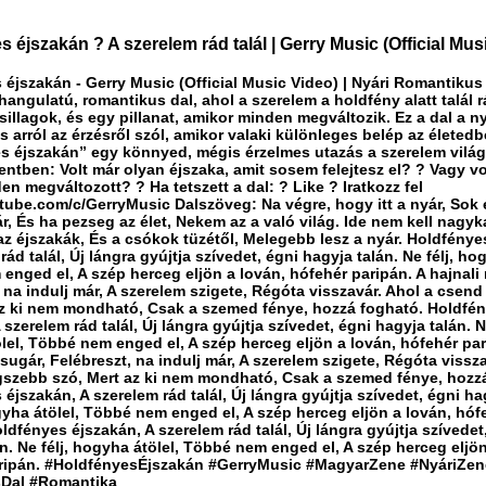
 éjszakán ? A szerelem rád talál | Gerry Music (Official Mus
 éjszakán - Gerry Music (Official Music Video) | Nyári Romantikus
 hangulatú, romantikus dal, ahol a szerelem a holdfény alatt talál 
sillagok, és egy pillanat, amikor minden megváltozik. Ez a dal a ny
s arról az érzésről szól, amikor valaki különleges belép az életedb
s éjszakán” egy könnyed, mégis érzelmes utazás a szerelem világ
tben: Volt már olyan éjszaka, amit sosem felejtesz el? ? Vagy vol
en megváltozott? ? Ha tetszett a dal: ? Like ? Iratkozz fel
utube.com/c/GerryMusic Dalszöveg: Na végre, hogy itt a nyár, Sok
r, És ha pezseg az élet, Nekem az a való világ. Ide nem kell nagyka
az éjszakák, És a csókok tüzétől, Melegebb lesz a nyár. Holdfénye
rád talál, Új lángra gyújtja szívedet, égni hagyja talán. Ne félj, ho
enged el, A szép herceg eljön a lován, hófehér paripán. A hajnali
 na indulj már, A szerelem szigete, Régóta visszavár. Ahol a csen
az ki nem mondható, Csak a szemed fénye, hozzá fogható. Holdfé
 szerelem rád talál, Új lángra gyújtja szívedet, égni hagyja talán. Ne
lel, Többé nem enged el, A szép herceg eljön a lován, hófehér par
sugár, Felébreszt, na indulj már, A szerelem szigete, Régóta vissza
gszebb szó, Mert az ki nem mondható, Csak a szemed fénye, hozz
éjszakán, A szerelem rád talál, Új lángra gyújtja szívedet, égni ha
gyha átölel, Többé nem enged el, A szép herceg eljön a lován, hóf
ldfényes éjszakán, A szerelem rád talál, Új lángra gyújtja szívedet
n. Ne félj, hogyha átölel, Többé nem enged el, A szép herceg eljön
ripán. #HoldfényesÉjszakán #GerryMusic #MagyarZene #NyáriZen
sDal #Romantika