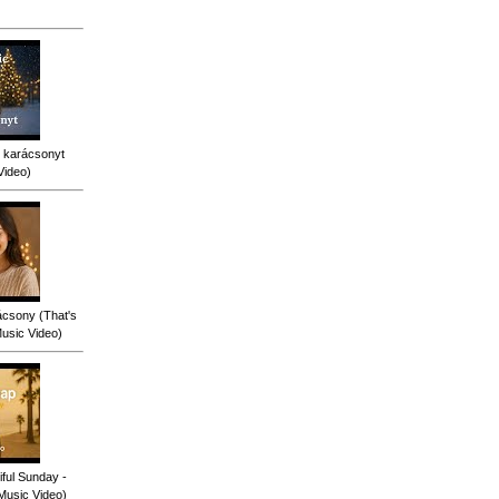
 karácsonyt
Video)
ácsony (That's
Music Video)
ful Sunday -
 Music Video)