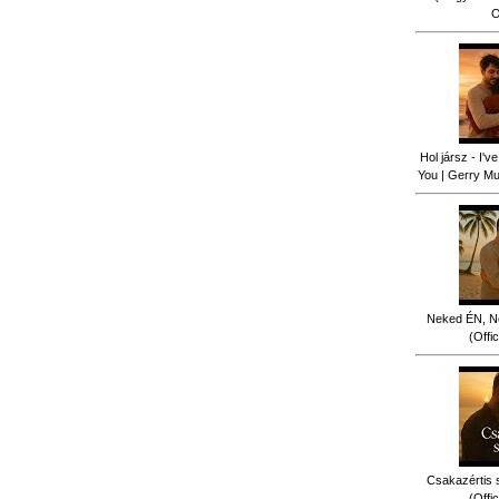
O
Hol jársz - I'
You | Gerry Mus
Neked ÉN, N
(Offi
Csakazértis 
(Offi