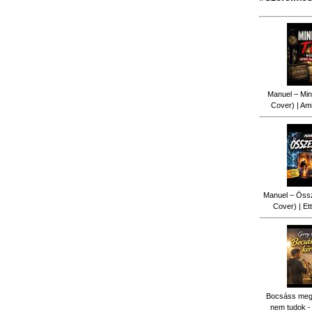
Manuel – Min
Cover) | Ami
Manuel – Össz
Cover) | Ett
Bocsáss meg k
nem tudok -