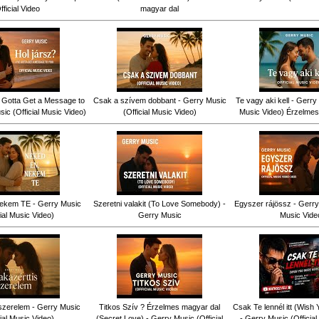
fficial Video
magyar dal
ve Gotta Get a Message to
Csak a szívem dobbant - Gerry Music
Te vagy aki kell - Gerry 
ic (Official Music Video)
(Official Music Video)
Music Video) Érzelmes
ekem TE - Gerry Music
Szeretni valakit (To Love Somebody) -
Egyszer rájössz - Gerry 
cial Music Video)
Gerry Music
Music Vide
szerelem - Gerry Music
Titkos Szív ? Érzelmes magyar dal
Csak Te lennél itt (Wish
cial Music Video)
(Secret Love) - Gerry Music (Official
- Gerry Music (Officia