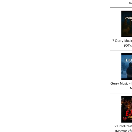
s
? Gerry Music
(Offi
Gerry Music - 
M
? Hotel Cali
(Magyar vál