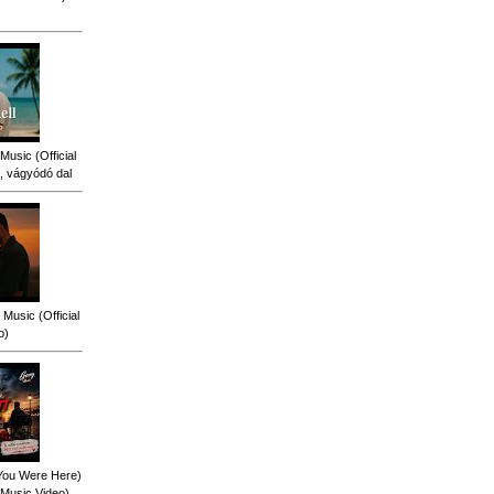
Music (Official
, vágyódó dal
Music (Official
o)
 You Were Here)
l Music Video)