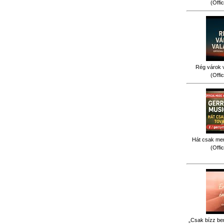
(Offi
Rég várok v
(Offi
Hát csak men
(Offi
„Csak bízz be