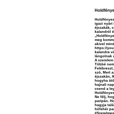
Holdfényes
Holdfényes
igazi nyári
éjszakák, c
kalandról é
„Holdfénye
meg kommen
akivel mind
https://yo
kalandra vá
lángolnak 
A szerelem 
Többé nem 
Felébreszt,
szó, Mert 
éjszakán, A
hogyha átö
hajnali nap
csend a le
Holdfényes 
Ne félj, ho
paripán. Ho
hagyja talá
hófehér pa
#Szerelme