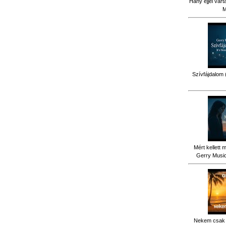
Hány éjjel várt
M
Szívfájdalom 
Mért kellett 
Gerry Music 
Nekem csak 