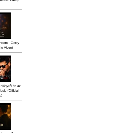
relem - Gerry
sic Video)
 hiányról és az
sic (Official
o)