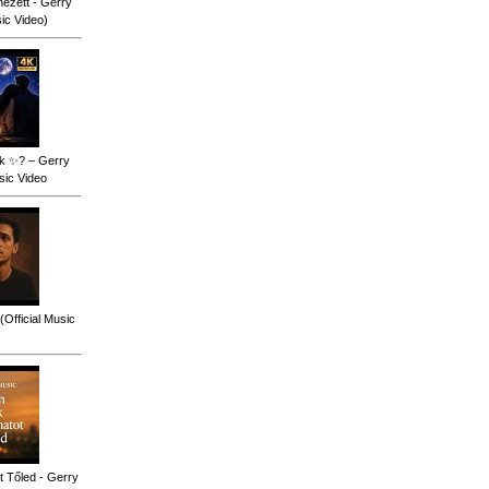
ézett - Gerry
sic Video)
ok ✨? – Gerry
sic Video
(Official Music
 Tőled - Gerry