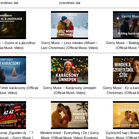
zerelmes dal
szerelmes dal
 – Gyere el a jászolhoz
Gerry Music – Lesz minden (Wham –
Gerry Music – Boldog
cial Music Video)
Last Christmas) (Official Music Video)
(Official Music 
Fehér karácsony (Official
Gerry Music – Karácsony ünnepén
Gerry Music - Ez a kar
usic Video)
(Official Music Video)
Christmas) (Official 
fornia „Egyetlen éj…” ?
Mindent érted - Everything I Do | Gerry
Gyönyörű nap | Beauti
tozat) – Gerry Music |
Music (Official Music Video) Érzelmes
Gerry Music (Official