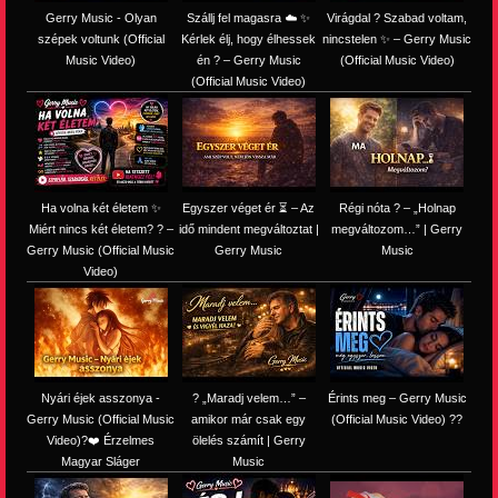
Gerry Music - Olyan
Szállj fel magasra ☁️ ✨
Virágdal ? Szabad voltam,
szépek voltunk (Official
Kérlek élj, hogy élhessek
nincstelen ✨ – Gerry Music
Music Video)
én ? – Gerry Music
(Official Music Video)
(Official Music Video)
Ha volna két életem ✨
Egyszer véget ér ⏳ – Az
Régi nóta ? – „Holnap
Miért nincs két életem? ? –
idő mindent megváltoztat |
megváltozom…” | Gerry
Gerry Music (Official Music
Gerry Music
Music
Video)
Nyári éjek asszonya -
? „Maradj velem…” –
Érints meg – Gerry Music
Gerry Music (Official Music
amikor már csak egy
(Official Music Video) ??
Video)?❤️ Érzelmes
ölelés számít | Gerry
Magyar Sláger
Music