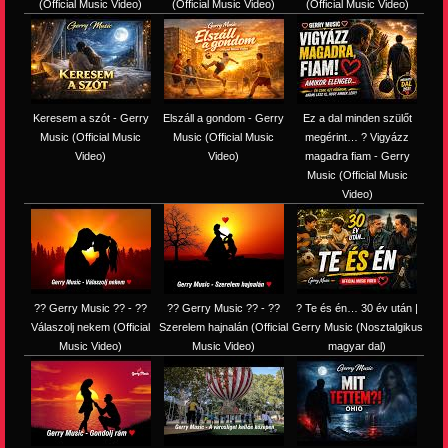
(Official Music Video)
(Official Music Video)
(Official Music Video)
Keresem a szót - Gerry
Elszáll a gondom - Gerry
Ez a dal minden szülőt
Music (Official Music
Music (Official Music
megérint… ? Vigyázz
Video)
Video)
magadra fiam - Gerry
Music (Official Music
Video)
?? Gerry Music ?? - ??
?? Gerry Music ?? - ??
? Te és én… 30 év után |
Válaszolj nekem (Official
Szerelem hajnalán (Official
Gerry Music (Nosztalgikus
Music Video)
Music Video)
magyar dal)