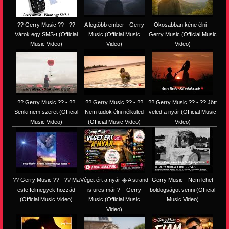
?? Gerry Music ?? - ??
A legtöbb ember - Gerry
Okosabban kéne élni –
Várok egy SMS-t (Official
Music (Official Music
Gerry Music (Official Music
Music Video)
Video)
Video)
?? Gerry Music ?? - ??
?? Gerry Music ?? - ??
?? Gerry Music ?? - ?? Jött
Senki nem szeret (Official
Nem tudok élni nélküled
veled a nyár (Official Music
Music Video)
(Official Music Video)
Video)
?? Gerry Music ?? - ?? Ma
Véget ért a nyár ☀️ A strand
Gerry Music - Nem lehet
este felmegyek hozzád
is üres már ? – Gerry
boldogságot venni (Official
(Official Music Video)
Music (Official Music
Music Video)
Video)