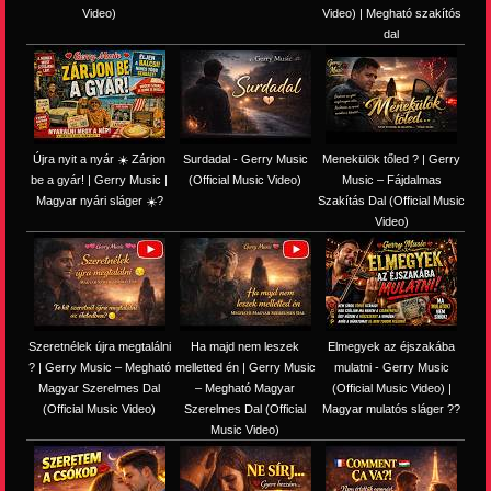
Video)
Video) | Megható szakítós
dal
Újra nyit a nyár ☀️ Zárjon
Surdadal - Gerry Music
Menekülök tőled ? | Gerry
be a gyár! | Gerry Music |
(Official Music Video)
Music – Fájdalmas
Magyar nyári sláger ☀️?
Szakítás Dal (Official Music
Video)
Szeretnélek újra megtalálni
Ha majd nem leszek
Elmegyek az éjszakába
? | Gerry Music – Megható
melletted én | Gerry Music
mulatni - Gerry Music
Magyar Szerelmes Dal
– Megható Magyar
(Official Music Video) |
(Official Music Video)
Szerelmes Dal (Official
Magyar mulatós sláger ??
Music Video)