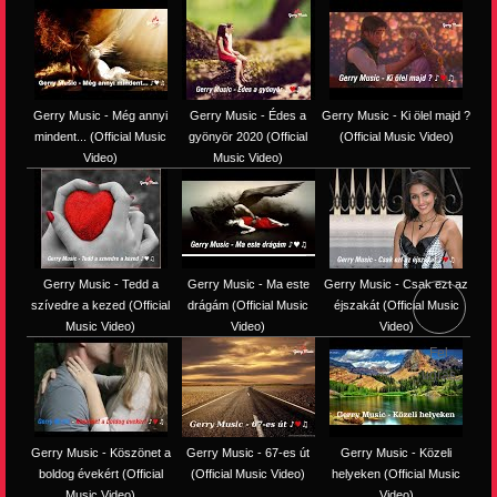
Gerry Music - Még annyi
Gerry Music - Édes a
Gerry Music - Ki ölel majd ?
mindent... (Official Music
gyönyör 2020 (Official
(Official Music Video)
Video)
Music Video)
Gerry Music - Tedd a
Gerry Music - Ma este
Gerry Music - Csak ezt az
szívedre a kezed (Official
drágám (Official Music
éjszakát (Official Music
Music Video)
Video)
Video)
Fel
ugrás
Gerry Music - Köszönet a
Gerry Music - 67-es út
Gerry Music - Közeli
boldog évekért (Official
(Official Music Video)
helyeken (Official Music
Music Video)
Video)