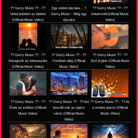
?? Gerry Music ?? - ??
Egy utolsó éjszaka… ?
?? Gerry Music ?? - ??
Veled leélném az életem
Gerry Music – Még egy
Indulni kell (Official Music
(Official Music Video)
éjszaka
Video)
?? Gerry Music ?? - ??
?? Gerry Music ?? - ??
?? Gerry Music ?? - ??
Haragszik az édesanyám
Fordított világ (Official
Sírd el gitár (Official Music
(Official Music Video)
Music Video)
Video)
?? Gerry Music ?? - ??
?? Gerry Music ?? - ?? Azt
?? Gerry Music ?? - ?? Az
Ének az esőben (Official
beszéli már az egész
a rendes iparos (Official
Music Video)
város (Official Music
Music Video)
Video)