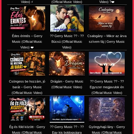
Video) ⚡
(Official Music Video)
Video) ?❤️
Édes érintés – Gerry
?? Gerry Music ?? - ??
Csalogány – Mikor az árva
Music (Official Music
Búcsú (Official Music
szívem fáj | Gerry Music
Video) ❤️
Video)
Csöngess be hozzám, jó
Drágám - Gerry Music
?? Gerry Music ?? - ??
barát – Gerry Music
(Official Music Video)
Egyszer megjavulok én
(Official Music Video)
(Official Music Video)
Ég és föld között - Gerry
?? Gerry Music ?? - ??
Gyöngyhajú lány - Gerry
Music (Official Music
Egy kis boldogságra
Music (Official Music