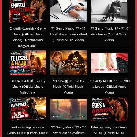
Engedj közelebb - Gerry
?? Gerry Music ?? - ??
?? Gerry Music ?? - ?? Ki
Music (Official Music
Csak dolgozni ne kelljen!
visz haza (Official Music
Video) | Romantikus
(Official Music Video)
Video)
magyar dal ?
Te leszel a hajó – Gerry
Érted vagyok - Gerry
?? Gerry Music ?? - ?? Add
Music (Official Music
Music (Official Music
a kezed (Official Music
Video) ?☀️
Video)
Video)
Felkavart egy érzés –
?? Gerry Music ?? - ??
Édes a gyönyör – Gerry
Gerry Music (Official Music
Szerelem és gyűlölet
Music (Official Music