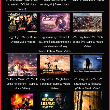
szeretlek (Official Music
reményről | Gerry Music
Video)
Legyek jó - Gerry Music
Egy május éjszakán ? A
?? Gerry Music ?? - ?? A
(Official Music Video)
dal, amitől újra hinni fogsz a
csend éve (Official Music
szerelemben - Gerry
Video)
Music Official Music Video
?? Gerry Music ?? - ?? Ha
Gerry Music - Meghalnék a
?? Gerry Music ?? - ??
volna két életem II (Official
karjaidban (Official Music
Szánd rám az éjszakát
Music Video)
Video)
(Official Music Video)