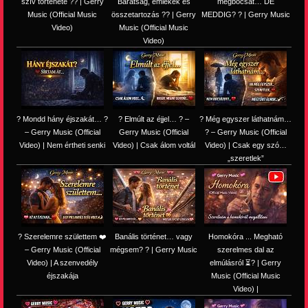
szív története ?? | Gerry
Barátság, emlékek és
megbocsát… DE
Music (Official Music
összetartozás ?️? | Gerry
MEDDIG? ? | Gerry Music
Video)
Music (Official Music
Video)
? Mondd hány éjszakát… ?
? Elmúlt az éjjel… ? –
? Még egyszer láthatnám…
– Gerry Music (Official
Gerry Music (Official
? – Gerry Music (Official
Video) | Nem értheti senki
Video) | Csak álom voltál
Video) | Csak egy szó…
„szeretlek”
? Szerelemre születtem ❤️
Banális történet… vagy
Homokóra ... Megható
– Gerry Music (Official
mégsem? ? | Gerry Music
szerelmes dal az
Video) | A szenvedély
elmúlásról ⏳? | Gerry
éjszakája
Music (Official Music
Video) |