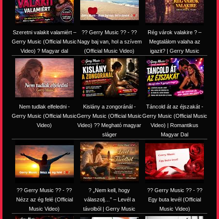
Szeretni valakit valamiért –
?? Gerry Music ?? - ??
Rég várok valakire ? –
Gerry Music (Official Music
Nagy baj van, hol a szívem
Megtalálom valaha az
Video) ? Magyar dal
(Official Music Video)
igazit? | Gerry Music
Nem tudlak elfeledni -
Kislány a zongoránál -
Táncold át az éjszakát -
Gerry Music (Official Music
Gerry Music (Official Music
Gerry Music (Official Music
Video)
Video) ?? Megható magyar
Video) | Romantikus
sláger
Magyar Dal
?? Gerry Music ?? - ??
? „Nem kell, hogy
?? Gerry Music ?? - ??
Nézz az ég felé (Official
válaszolj…” – Levél a
Egy buta levél (Official
Music Video)
távolból | Gerry Music
Music Video)