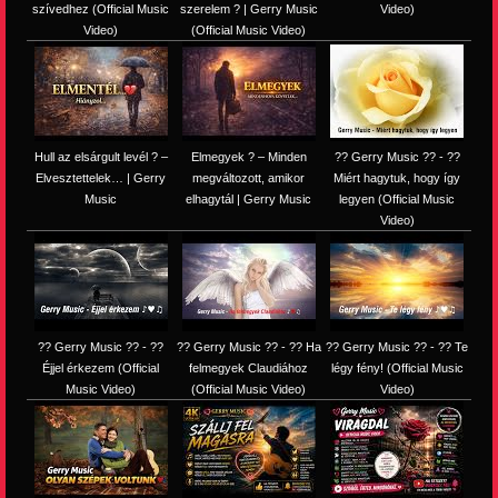
szívedhez (Official Music
szerelem ? | Gerry Music
Video)
Video)
(Official Music Video)
Hull az elsárgult levél ? –
Elmegyek ? – Minden
?? Gerry Music ?? - ??
Elvesztettelek… | Gerry
megváltozott, amikor
Miért hagytuk, hogy így
Music
elhagytál | Gerry Music
legyen (Official Music
Video)
?? Gerry Music ?? - ??
?? Gerry Music ?? - ?? Ha
?? Gerry Music ?? - ?? Te
Éjjel érkezem (Official
felmegyek Claudiához
légy fény! (Official Music
Music Video)
(Official Music Video)
Video)