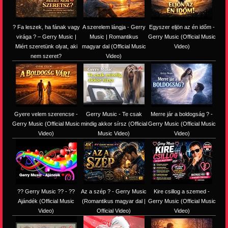
? Fa leszek, ha fának vagy
A szerelem lángja - Gerry
Egyszer eljön az én időm -
virága ? – Gerry Music |
Music | Romantikus
Gerry Music (Official Music
Miért szeretünk olyat, aki
magyar dal (Official Music
Video)
nem szeret?
Video)
Gyere velem szerencse -
Gerry Music - Te csak
Merre jár a boldogság ? -
Gerry Music (Official Music
mindig akkor sírsz (Official
Gerry Music (Official Music
Video)
Music Video)
Video)
?? Gerry Music ?? - ??
Az a szép ? - Gerry Music
Kire csillog a szemed -
Ajándék (Official Music
(Romantikus magyar dal |
Gerry Music (Official Music
Video)
Official Video)
Video)