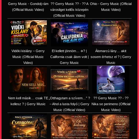
Gerry Music - Gondolj rám
?? Gerry Music ?? - ?? A
Ohio - Gerry Music (Official
(Official Music Video)
városliget kellős közepén
Music Video)
(Official Music Video)
Vidéki kislány – Gerry
El kellett jönnöm… ✈️? |
Álomarcú lány… akit
Music (Official Music
California csak álom volt |
sosem érhetsz el ? | Gerry
Video)
Gerry Music
Music
Nem kell másik… csak TE
„Otthagytam a szívem…” ?
?? Gerry Music ?? - ??
kellesz ? | Gerry Music
– Ahol a lusta folyó | Gerry
Nika se perimeno (Official
Music (Official Video)
Music Video)