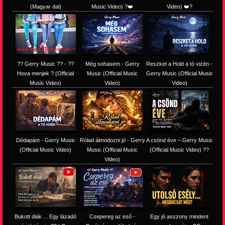
(Magyar dal)
Music Video) ?❤️
Video) ❤️?
?? Gerry Music ?? - ??
Még sohasem - Gerry
Reszket a Hold a tó vizén -
Hova menjek ? (Official
Music (Official Music
Gerry Music (Official Music
Music Video)
Video)
Video)
Dédapám - Gerry Music
Rólad álmodozni jó - Gerry
A csönd éve – Gerry Music
(Official Music Video)
Music (Official Music
(Official Music Video) ??
Video)
Bukott diák ... Egy lázadó
Csepereg az eső -
Egy jó asszony mindent