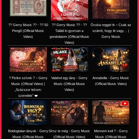
?? Gerry Music ?? - ?? 50
?? Gerry Music ?? - ??
Ócska reggel ☕ – Csak az
Pengő (Official Music
Találd ki gyorsan a
számít, hogy itt vagy… |
Video)
gondolatom (Official Music
Gerry Music
Video)
? Picike szívek ? – Gerry
Valahol egy lány - Gerry
Annabella - Gerry Music
Music (Official Video) |
Music (Official Music
(Official Music Video)
„Százszor leírom:
Video)
szeretlek” ❤️
Boldogtalan lányok - Gerry
Sírsz te még - Gerry Music
Mennem kell ? - Gerry
Music (Official Music
(Official Music Video)
Music (Official Music