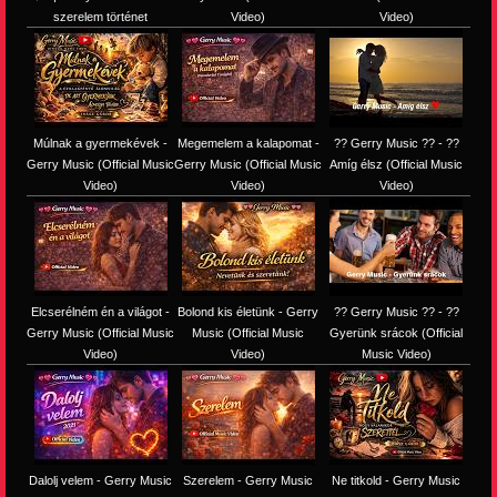
szerelem történet
Video)
Video)
Múlnak a gyermekévek -
Megemelem a kalapomat -
?? Gerry Music ?? - ??
Gerry Music (Official Music
Gerry Music (Official Music
Amíg élsz (Official Music
Video)
Video)
Video)
Elcserélném én a világot -
Bolond kis életünk - Gerry
?? Gerry Music ?? - ??
Gerry Music (Official Music
Music (Official Music
Gyerünk srácok (Official
Video)
Video)
Music Video)
Dalolj velem - Gerry Music
Szerelem - Gerry Music
Ne titkold - Gerry Music