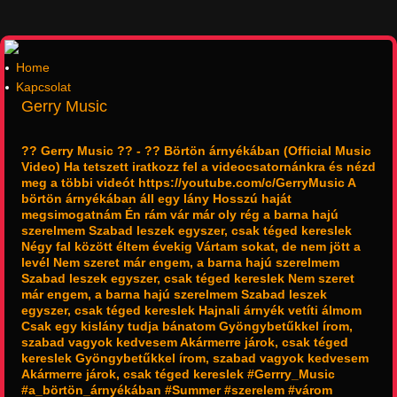
Home
Kapcsolat
Gerry Music
?? Gerry Music ?? - ?? Börtön árnyékában (Official Music
Video) Ha tetszett iratkozz fel a videocsatornánkra és nézd
meg a többi videót https://youtube.com/c/GerryMusic A
börtön árnyékában áll egy lány Hosszú haját
megsimogatnám Én rám vár már oly rég a barna hajú
szerelmem Szabad leszek egyszer, csak téged kereslek
Négy fal között éltem évekig Vártam sokat, de nem jött a
levél Nem szeret már engem, a barna hajú szerelmem
Szabad leszek egyszer, csak téged kereslek Nem szeret
már engem, a barna hajú szerelmem Szabad leszek
egyszer, csak téged kereslek Hajnali árnyék vetíti álmom
Csak egy kislány tudja bánatom Gyöngybetűkkel írom,
szabad vagyok kedvesem Akármerre járok, csak téged
kereslek Gyöngybetűkkel írom, szabad vagyok kedvesem
Akármerre járok, csak téged kereslek #Gerrry_Music
#a_börtön_árnyékában #Summer #szerelem #várom