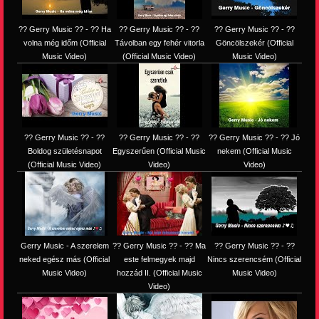
?? Gerry Music ?? - ?? Ha
?? Gerry Music ?? - ??
?? Gerry Music ?? - ??
volna még időm (Official
Távolban egy fehér vitorla
Göncölszekér (Official
Music Video)
(Official Music Video)
Music Video)
?? Gerry Music ?? - ??
?? Gerry Music ?? - ??
?? Gerry Music ?? - ?? Jó
Boldog születésnapot
Egyszerűen (Official Music
nekem (Official Music
(Official Music Video)
Video)
Video)
Gerry Music - A szerelem
?? Gerry Music ?? - ?? Ma
?? Gerry Music ?? - ??
neked egész más (Official
este felmegyek majd
Nincs szerencsém (Official
Music Video)
hozzád II. (Official Music
Music Video)
Video)