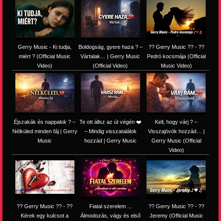
Gerry Music - Ki tudja,
Boldogság, gyere haza ? –
?? Gerry Music ?? - ??
miért ? (Official Music
Vártalak… | Gerry Music
Pedró kocsmája (Official
Video)
(Official Video)
Music Video)
Éjszakák és nappalok ? –
Te ott állsz az út végén ❤️
Kell, hogy várj ? –
Nélküled minden fáj | Gerry
– Mindig visszatalálok
Visszajövök hozzád… |
Music
hozzád | Gerry Music
Gerry Music (Official
Video)
?? Gerry Music ?? - ??
Fiatal szerelem ...
?? Gerry Music ?? - ??
Kérek egy kulcsot a
Álmodozás, vágy és első
Jeremy (Official Music