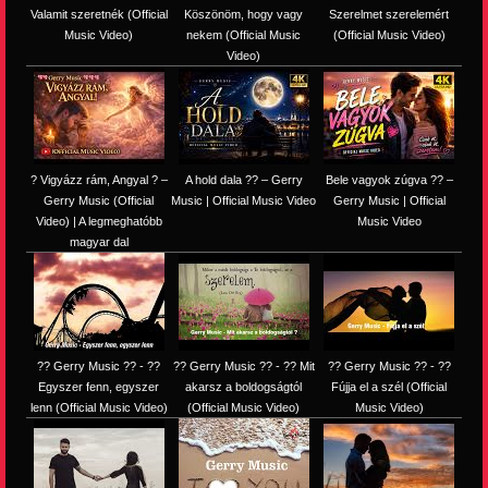
Valamit szeretnék (Official
Köszönöm, hogy vagy
Szerelmet szerelemért
Music Video)
nekem (Official Music
(Official Music Video)
Video)
? Vigyázz rám, Angyal ? –
A hold dala ?? – Gerry
Bele vagyok zúgva ?? –
Gerry Music (Official
Music | Official Music Video
Gerry Music | Official
Video) | A legmeghatóbb
Music Video
magyar dal
?? Gerry Music ?? - ??
?? Gerry Music ?? - ?? Mit
?? Gerry Music ?? - ??
Egyszer fenn, egyszer
akarsz a boldogságtól
Fújja el a szél (Official
lenn (Official Music Video)
(Official Music Video)
Music Video)