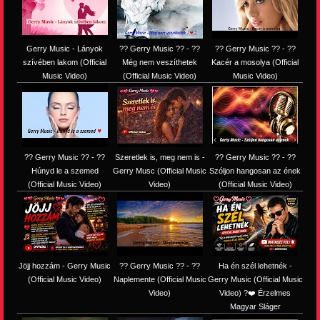
Gerry Music - Lányok
?? Gerry Music ?? - ??
?? Gerry Music ?? - ??
szívében lakom (Official
Még nem veszíthetek
Kacér a mosolya (Official
Music Video)
(Official Music Video)
Music Video)
?? Gerry Music ?? - ??
Szeretlek is, meg nem is -
?? Gerry Music ?? - ??
Húnyd le a szemed
Gerry Musc (Official Music
Szóljon hangosan az ének
(Official Music Video)
Video)
(Official Music Video)
Jöjj hozzám - Gerry Music
?? Gerry Music ?? - ??
Ha én szél lehetnék -
(Official Music Video)
Naplemente (Official Music
Gerry Music (Official Music
Video)
Video) ?️❤️ Érzelmes
Magyar Sláger