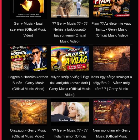
Gerry Music - Igazi
?? Gerry Music ?? - ??
Fiam ?‍? Az életem te vagy
szerelem (Official Music
Nehéz a boldogságtól
fiam... - Gerry Music
Video)
búcsút venni (Official
(Official Music Video)
Music Video)
Legyen a Horváth kertben
Milyen szép a világ ? Egy
Köss egy sárga szalagot a
Budán - Gerry Music
dal, ami jobb kedvre derít |
tölgyfára ?️ – Vársz még
(Official Music Video)
Gerry Music (Official Music
rám? ? | Gerry Music
Video)
Országút - Gerry Music
?? Gerry Music ?? - ??
Nem mondtam el - Gerry
(Official Music Video)
Hola mi amor (Official
Music (Official Music