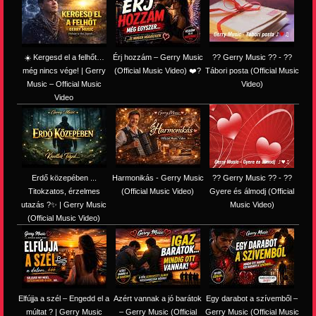
☀️ Kergesd el a felhőt…
Érj hozzám – Gerry Music
?? Gerry Music ?? - ??
még nincs vége! | Gerry
(Official Music Video) ❤️?
Tábori posta (Official Music
Music – Official Music
Video)
Video
Erdő közepében ...
Harmonikás - Gerry Music
?? Gerry Music ?? - ??
Titokzatos, érzelmes
(Official Music Video)
Gyere és álmodj (Official
utazás ?✨ | Gerry Music
Music Video)
(Official Music Video)
Elfújja a szél – Engedd el a
Azért vannak a jó barátok
Egy darabot a szívemből –
múltat ? | Gerry Music
– Gerry Music (Official
Gerry Music (Official Music