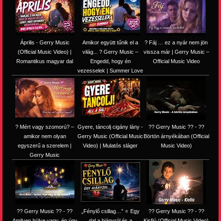
Április - Gerry Music
Amikor együtt tűnik el a
? Fáj … ez a nyár nem jön
(Official Music Video) |
világ... ? Gerry Music –
vissza már | Gerry Music –
Romantikus magyar dal
Engedd, hogy én
Official Music Video
vezesselek | Summer Love
? Mért vagy szomorú? –
Gyere, táncolj cigány lány -
?? Gerry Music ?? - ??
amikor nem olyan
Gerry Music (Official Music
Börtön árnyékában (Official
egyszerű a szerelem |
Video) | Mulatós sláger
Music Video)
Gerry Music
?? Gerry Music ?? - ??
„Fénylő csillag…” ⭐ Egy
?? Gerry Music ?? - ??
Amilyen hülye vagy, én úgy
dal a hiányról és a
Kisfiú (Official Music Video)