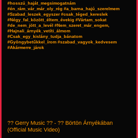
#hosszú_haját_megsimogatnám
#én_rám_vár_már_oly_rég #a_barna_hajú_szerelmem
#Szabad_leszek_egyszer #csak_téged_kereslek
#Négy_fal_között_éltem_évekig #Vártam_sokat
#de_nem_jött_a_levél #Nem_szeret_már_engem,
#Hajnali_árnyék_vetíti_álmom
#Csak_egy_kislány_tudja_bánatom
#Gyöngybetűkkel_írom #szabad_vagyok_kedvesem
#Akármerre_járok
?? Gerry Music ?? - ?? Börtön Árnyékában
(Official Music Video)