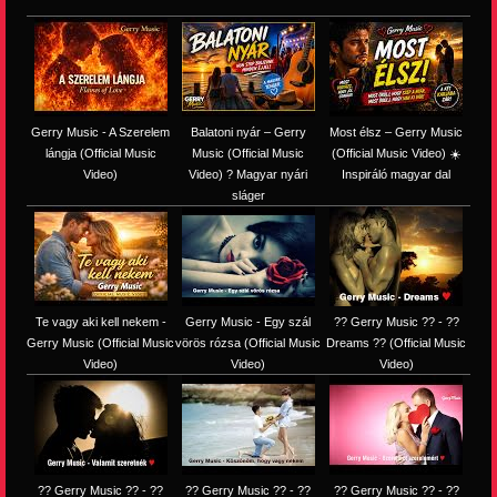
Gerry Music - A Szerelem
Balatoni nyár – Gerry
Most élsz – Gerry Music
lángja (Official Music
Music (Official Music
(Official Music Video) ☀️
Video)
Video) ? Magyar nyári
Inspiráló magyar dal
sláger
Te vagy aki kell nekem -
Gerry Music - Egy szál
?? Gerry Music ?? - ??
Gerry Music (Official Music
vörös rózsa (Official Music
Dreams ?? (Official Music
Video)
Video)
Video)
?? Gerry Music ?? - ??
?? Gerry Music ?? - ??
?? Gerry Music ?? - ??