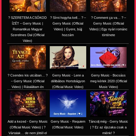
? SZERETEM A CSÓKOD
? Sírni hogyha kell… ? –
? Comment ça va… ? –
ÍZÉT – Gerry Music |
Gerry Music (Official
Gerry Music (Official
Romantikus Magyar
Video) | Gyere, bújj
Video) | Egy nyári románc
Szerelmes Dal (Official
hozzám
története
Video)
? Csendes kis utcában… ?
Gerry Music - Lenn a
Gerry Music - Bocsáss
– Gerry Music (Official
délibábos Hortobágyon
meg kérlek 2020 (Official
Video) | Rátaláltam én
(Official Music Video)
Music Video)
Add a kezed - Gerry Music
Gerry Music - Requiem
Táncolj még - Gerry Music
(Official Music Video) | ?
(Official Music Video)
| ? Ez az éjszaka csak a
Vártalak… de nem jöttél el
miénk! ?