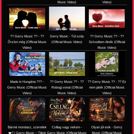
Music Video)
Video)
?? Gerry Music ?? - ??
Gerry Music - Túl szép
?? Gerry Music ?? - ??
Őrzöm még (Official Music
(Official Music Video)
Szívedben élnék (Official
Video)
Music Video)
Made in Hungária ??? -
?? Gerry Music ?? - ??
?? Gerry Music ?? - ?? Ez
Gerry Music (Official Music
Robogj vonat (Official
nem játék (Official Music
Video)
Music Video)
Video)
Bármit mondasz, szeretlek
Csillag vagy nekem -
Olyan jól esik - Gerry
❤️‍? | Gerry Music – Tiltott
Gerry Music (Official Music
Music (Official Music