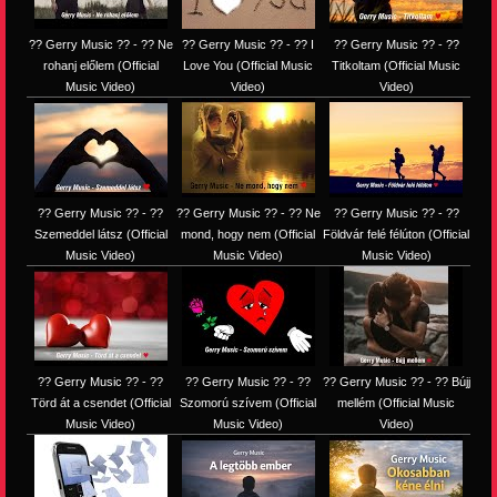
?? Gerry Music ?? - ?? Ne
?? Gerry Music ?? - ?? I
?? Gerry Music ?? - ??
rohanj előlem (Official
Love You (Official Music
Titkoltam (Official Music
Music Video)
Video)
Video)
?? Gerry Music ?? - ??
?? Gerry Music ?? - ?? Ne
?? Gerry Music ?? - ??
Szemeddel látsz (Official
mond, hogy nem (Official
Földvár felé félúton (Official
Music Video)
Music Video)
Music Video)
?? Gerry Music ?? - ??
?? Gerry Music ?? - ??
?? Gerry Music ?? - ?? Bújj
Törd át a csendet (Official
Szomorú szívem (Official
mellém (Official Music
Music Video)
Music Video)
Video)