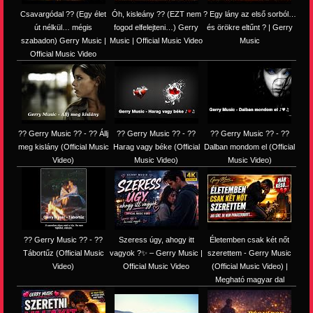
Csavargódal ?? (Egy élet
Óh, kisleány ?? (EZT nem
? Egy lány az első sorból…
út nélkül… mégis
fogod elfelejteni…) Gerry
és örökre eltűnt ? | Gerry
szabadon) Gerry Music |
Music | Official Music Video
Music
Official Music Video
?? Gerry Music ?? - ?? Állj
?? Gerry Music ?? - ??
?? Gerry Music ?? - ??
meg kislány (Official Music
Harag vagy béke (Official
Dalban mondom el (Official
Video)
Music Video)
Music Video)
?? Gerry Music ?? - ??
Szeress úgy, ahogy itt
Életemben csak két nőt
Tábortűz (Official Music
vagyok ?✨ – Gerry Music |
szerettem - Gerry Music
Video)
Official Music Video
(Official Music Video) |
Megható magyar dal