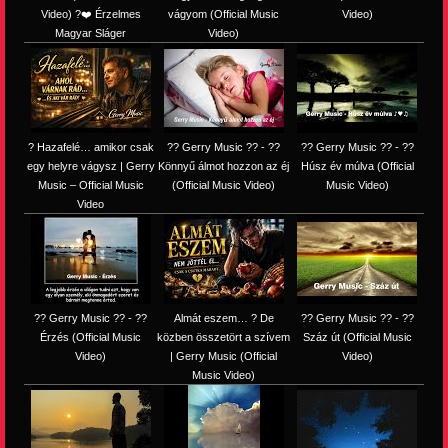
Video) ?❤️ Érzelmes
vágyom (Official Music
Video)
Magyar Sláger
Video)
? Hazafelé… amikor csak
?? Gerry Music ?? - ??
?? Gerry Music ?? - ??
egy helyre vágysz | Gerry
Könnyű álmot hozzon az éj
Húsz év múlva (Official
Music – Official Music
(Official Music Video)
Music Video)
Video
?? Gerry Music ?? - ??
Almát eszem… ? De
?? Gerry Music ?? - ??
Érzés (Official Music
közben összetört a szívem
Száz út (Official Music
Video)
| Gerry Music (Official
Video)
Music Video)