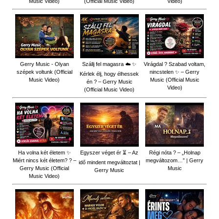
Music Video)
(Official Music Video)
Video)
Gerry Music - Olyan
Szállj fel magasra ☁️ ✨
Virágdal ? Szabad voltam,
szépek voltunk (Official
nincstelen ✨ – Gerry
Kérlek élj, hogy élhessek
Music Video)
Music (Official Music
én ? – Gerry Music
Video)
(Official Music Video)
Ha volna két életem ✨
Egyszer véget ér ⏳ – Az
Régi nóta ? – „Holnap
Miért nincs két életem? ? –
megváltozom…” | Gerry
idő mindent megváltoztat |
Gerry Music (Official
Music
Gerry Music
Music Video)