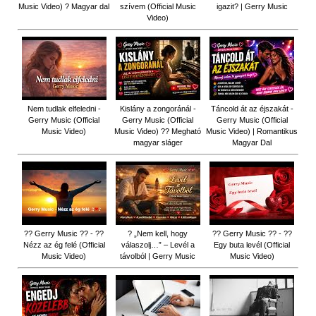
Music Video) ? Magyar dal
szívem (Official Music
igazit? | Gerry Music
Video)
Nem tudlak elfeledni -
Kislány a zongoránál -
Táncold át az éjszakát -
Gerry Music (Official
Gerry Music (Official
Gerry Music (Official
Music Video)
Music Video) ?? Megható
Music Video) | Romantikus
magyar sláger
Magyar Dal
?? Gerry Music ?? - ??
? „Nem kell, hogy
?? Gerry Music ?? - ??
Nézz az ég felé (Official
válaszolj…” – Levél a
Egy buta levél (Official
Music Video)
távolból | Gerry Music
Music Video)