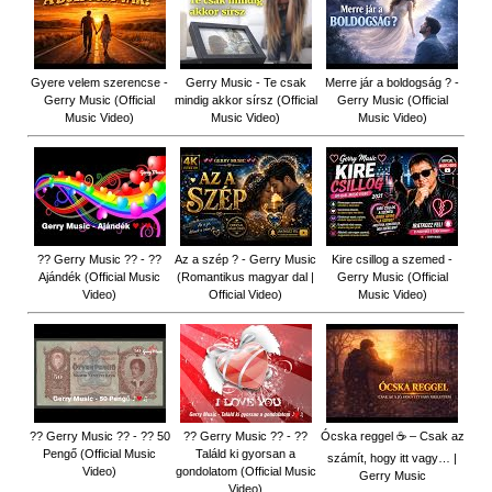
Gyere velem szerencse -
Gerry Music - Te csak
Merre jár a boldogság ? -
Gerry Music (Official
mindig akkor sírsz (Official
Gerry Music (Official
Music Video)
Music Video)
Music Video)
?? Gerry Music ?? - ??
Az a szép ? - Gerry Music
Kire csillog a szemed -
Ajándék (Official Music
(Romantikus magyar dal |
Gerry Music (Official
Video)
Official Video)
Music Video)
?? Gerry Music ?? - ?? 50
?? Gerry Music ?? - ??
Ócska reggel ☕ – Csak az
Pengő (Official Music
Találd ki gyorsan a
számít, hogy itt vagy… |
Video)
gondolatom (Official Music
Gerry Music
Video)