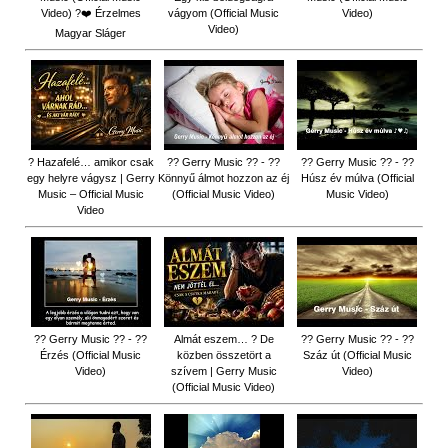
Video) ?❤️ Érzelmes
vágyom (Official Music
Video)
Video)
Magyar Sláger
? Hazafelé… amikor csak
?? Gerry Music ?? - ??
?? Gerry Music ?? - ??
egy helyre vágysz | Gerry
Könnyű álmot hozzon az éj
Húsz év múlva (Official
Music – Official Music
(Official Music Video)
Music Video)
Video
?? Gerry Music ?? - ??
Almát eszem… ? De
?? Gerry Music ?? - ??
Érzés (Official Music
közben összetört a
Száz út (Official Music
Video)
szívem | Gerry Music
Video)
(Official Music Video)