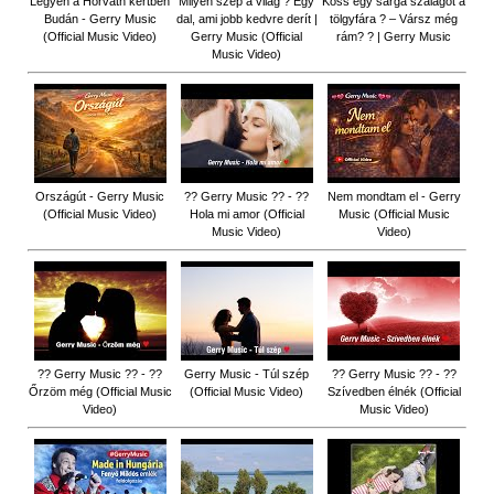
Legyen a Horváth kertben
Milyen szép a világ ? Egy
Köss egy sárga szalagot a
Budán - Gerry Music
dal, ami jobb kedvre derít |
tölgyfára ?️ – Vársz még
(Official Music Video)
Gerry Music (Official
rám? ? | Gerry Music
Music Video)
Országút - Gerry Music
?? Gerry Music ?? - ??
Nem mondtam el - Gerry
(Official Music Video)
Hola mi amor (Official
Music (Official Music
Music Video)
Video)
?? Gerry Music ?? - ??
Gerry Music - Túl szép
?? Gerry Music ?? - ??
Őrzöm még (Official Music
(Official Music Video)
Szívedben élnék (Official
Video)
Music Video)