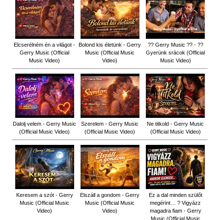
Elcserélném én a világot -
Bolond kis életünk - Gerry
?? Gerry Music ?? - ??
Gerry Music (Official
Music (Official Music
Gyerünk srácok (Official
Music Video)
Video)
Music Video)
Dalolj velem - Gerry Music
Szerelem - Gerry Music
Ne titkold - Gerry Music
(Official Music Video)
(Official Music Video)
(Official Music Video)
Keresem a szót - Gerry
Elszáll a gondom - Gerry
Ez a dal minden szülőt
Music (Official Music
Music (Official Music
megérint… ? Vigyázz
Video)
Video)
magadra fiam - Gerry
Music (Official Music