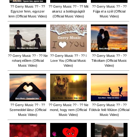
?? Gerry Music ?? - ??
?? Gerry Music ?? - ?? Mit
?? Gerry Music ?? - ??
Egyszer fenn, egyszer
akarsz a boldogságtól
Fújja el a szél (Official
lenn (Official Music Video)
(Official Music Video)
Music Video)
?? Gerry Music ?? - ?? Ne
?? Gerry Music ?? - ?? I
?? Gerry Music ?? - ??
rohanj előlem (Official
Love You (Official Music
Titkoltam (Official Music
Music Video)
Video)
Video)
?? Gerry Music ?? - ??
?? Gerry Music ?? - ?? Ne
?? Gerry Music ?? - ??
Szemeddel látsz (Official
mond, hogy nem (Official
Földvár felé félúton (Official
Music Video)
Music Video)
Music Video)