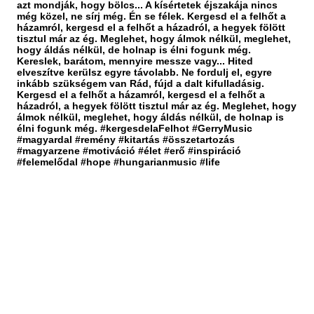
azt mondják, hogy bölcs... A kísértetek éjszakája nincs
még közel, ne sírj még. Én se félek. Kergesd el a felhőt a
házamról, kergesd el a felhőt a házadról, a hegyek fölött
tisztul már az ég. Meglehet, hogy álmok nélkül, meglehet,
hogy áldás nélkül, de holnap is élni fogunk még.
Kereslek, barátom, mennyire messze vagy... Hited
elveszítve kerülsz egyre távolabb. Ne fordulj el, egyre
inkább szükségem van Rád, fújd a dalt kifulladásig.
Kergesd el a felhőt a házamról, kergesd el a felhőt a
házadról, a hegyek fölött tisztul már az ég. Meglehet, hogy
álmok nélkül, meglehet, hogy áldás nélkül, de holnap is
élni fogunk még. #kergesdelaFelhot #GerryMusic
#magyardal #remény #kitartás #összetartozás
#magyarzene #motiváció #élet #erő #inspiráció
#felemelődal #hope #hungarianmusic #life