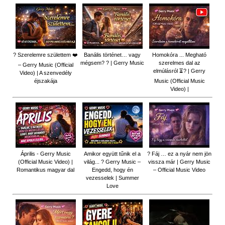
? Szerelemre születtem ❤️
Banális történet… vagy
Homokóra ... Megható
mégsem? ? | Gerry Music
szerelmes dal az
– Gerry Music (Official
elmúlásról ⏳? | Gerry
Video) | A szenvedély
éjszakája
Music (Official Music
Video) |
Április - Gerry Music
Amikor együtt tűnik el a
? Fáj … ez a nyár nem jön
(Official Music Video) |
világ... ? Gerry Music –
vissza már | Gerry Music
Romantikus magyar dal
Engedd, hogy én
– Official Music Video
vezesselek | Summer
Love