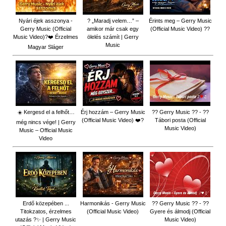
Nyári éjek asszonya -
? „Maradj velem…” –
Érints meg – Gerry Music
Gerry Music (Official
amikor már csak egy
(Official Music Video) ??
Music Video)?❤️ Érzelmes
ölelés számít | Gerry
Music
Magyar Sláger
☀️ Kergesd el a felhőt…
Érj hozzám – Gerry Music
?? Gerry Music ?? - ??
(Official Music Video) ❤️?
Tábori posta (Official
még nincs vége! | Gerry
Music Video)
Music – Official Music
Video
Erdő közepében ...
Harmonikás - Gerry Music
?? Gerry Music ?? - ??
Titokzatos, érzelmes
(Official Music Video)
Gyere és álmodj (Official
utazás ?✨ | Gerry Music
Music Video)