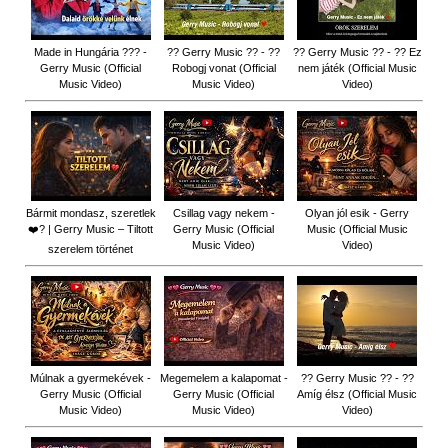
Made in Hungária ??? -
?? Gerry Music ?? - ??
?? Gerry Music ?? - ?? Ez
Gerry Music (Official
Robogj vonat (Official
nem játék (Official Music
Music Video)
Music Video)
Video)
Bármit mondasz, szeretlek
Csillag vagy nekem -
Olyan jól esik - Gerry
❤️‍? | Gerry Music – Tiltott
Gerry Music (Official
Music (Official Music
Music Video)
Video)
szerelem történet
Múlnak a gyermekévek -
Megemelem a kalapomat -
?? Gerry Music ?? - ??
Gerry Music (Official
Gerry Music (Official
Amíg élsz (Official Music
Music Video)
Music Video)
Video)