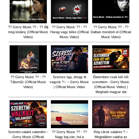
?? Gerry Music ?? - ?? Állj
?? Gerry Music ?? - ??
?? Gerry Music ?? - ??
meg kislány (Official Music
Harag vagy béke (Official
Dalban mondom el (Official
Video)
Music Video)
Music Video)
?? Gerry Music ?? - ??
Szeress úgy, ahogy itt
Életemben csak két nőt
Tábortűz (Official Music
vagyok ?✨ – Gerry Music
szerettem - Gerry Music
Video)
| Official Music Video
(Official Music Video) |
Megható magyar dal
Szeretni valakit valamiért –
?? Gerry Music ?? - ??
Rég várok valakire ? –
Gerry Music (Official
Nagy baj van, hol a
Megtalálom valaha az