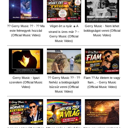
?? Gerry Music ?? - ?? Ma
Véget ért a nyár ☀️ A
Gerry Music - Nem lehet
este felmegyek hozzád
boldogságot venni (Official
strand is üres már ? –
(Official Music Video)
Music Video)
Gerry Music (Official
Music Video)
Gerry Music - Igazi
?? Gerry Music ?? - ??
Fiam ?‍? Az életem te vagy
szerelem (Official Music
Nehéz a boldogságtól
fiam... - Gerry Music
Video)
búcsút venni (Official
(Official Music Video)
Music Video)