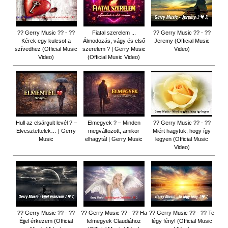
?? Gerry Music ?? - ??
Fiatal szerelem ...
?? Gerry Music ?? - ??
Kérek egy kulcsot a
Álmodozás, vágy és első
Jeremy (Official Music
szívedhez (Official Music
szerelem ? | Gerry Music
Video)
Video)
(Official Music Video)
Hull az elsárgult levél ? –
Elmegyek ? – Minden
?? Gerry Music ?? - ??
Elvesztettelek… | Gerry
megváltozott, amikor
Miért hagytuk, hogy így
Music
elhagytál | Gerry Music
legyen (Official Music
Video)
?? Gerry Music ?? - ??
?? Gerry Music ?? - ?? Ha
?? Gerry Music ?? - ?? Te
Éjjel érkezem (Official
felmegyek Claudiához
légy fény! (Official Music