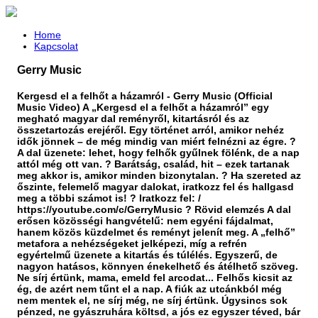
Home
Kapcsolat
Gerry Music
Kergesd el a felhőt a házamról - Gerry Music (Official
Music Video) A „Kergesd el a felhőt a házamról” egy
megható magyar dal reményről, kitartásról és az
összetartozás erejéről. Egy történet arról, amikor nehéz
idők jönnek – de még mindig van miért felnézni az égre. ?️
A dal üzenete: lehet, hogy felhők gyűlnek fölénk, de a nap
attól még ott van. ? Barátság, család, hit – ezek tartanak
meg akkor is, amikor minden bizonytalan. ? Ha szereted az
őszinte, felemelő magyar dalokat, iratkozz fel és hallgasd
meg a többi számot is! ? Iratkozz fel: /
https://youtube.com/c/GerryMusic ? Rövid elemzés A dal
erősen közösségi hangvételű: nem egyéni fájdalmat,
hanem közös küzdelmet és reményt jelenít meg. A „felhő”
metafora a nehézségeket jelképezi, míg a refrén
egyértelmű üzenete a kitartás és túlélés. Egyszerű, de
nagyon hatásos, könnyen énekelhető és átélhető szöveg.
Ne sírj értünk, mama, emeld fel arcodat... Felhős kicsit az
ég, de azért nem tűnt el a nap. A fiúk az utcánkból még
nem mentek el, ne sírj még, ne sírj értünk. Úgysincs sok
pénzed, ne gyászruhára költsd, a jós ez egyszer téved, bár