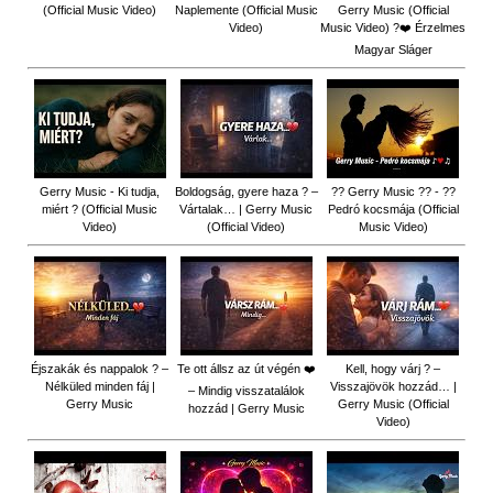
(Official Music Video)
Naplemente (Official Music
Gerry Music (Official
Video)
Music Video) ?️❤️ Érzelmes
Magyar Sláger
Gerry Music - Ki tudja,
Boldogság, gyere haza ? –
?? Gerry Music ?? - ??
miért ? (Official Music
Vártalak… | Gerry Music
Pedró kocsmája (Official
Video)
(Official Video)
Music Video)
Éjszakák és nappalok ? –
Te ott állsz az út végén ❤️
Kell, hogy várj ? –
Nélküled minden fáj |
Visszajövök hozzád… |
– Mindig visszatalálok
Gerry Music
Gerry Music (Official
hozzád | Gerry Music
Video)