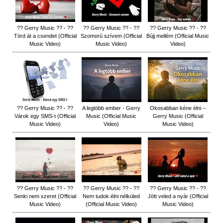
?? Gerry Music ?? - ??
?? Gerry Music ?? - ??
?? Gerry Music ?? - ??
Törd át a csendet (Official
Szomorú szívem (Official
Bújj mellém (Official Music
Music Video)
Music Video)
Video)
?? Gerry Music ?? - ??
A legtöbb ember - Gerry
Okosabban kéne élni –
Várok egy SMS-t (Official
Music (Official Music
Gerry Music (Official
Music Video)
Video)
Music Video)
?? Gerry Music ?? - ??
?? Gerry Music ?? - ??
?? Gerry Music ?? - ??
Senki nem szeret (Official
Nem tudok élni nélküled
Jött veled a nyár (Official
Music Video)
(Official Music Video)
Music Video)