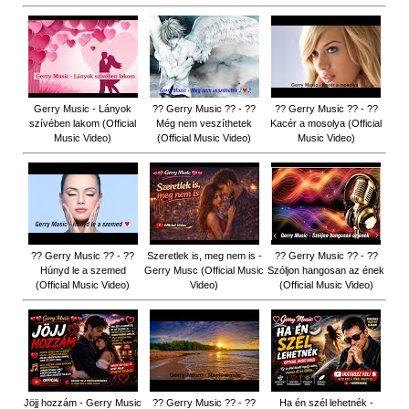
Gerry Music - Lányok
?? Gerry Music ?? - ??
?? Gerry Music ?? - ??
szívében lakom (Official
Még nem veszíthetek
Kacér a mosolya (Official
Music Video)
(Official Music Video)
Music Video)
?? Gerry Music ?? - ??
Szeretlek is, meg nem is -
?? Gerry Music ?? - ??
Húnyd le a szemed
Gerry Musc (Official Music
Szóljon hangosan az ének
(Official Music Video)
Video)
(Official Music Video)
Jöjj hozzám - Gerry Music
?? Gerry Music ?? - ??
Ha én szél lehetnék -