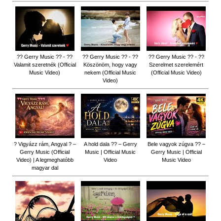
?? Gerry Music ?? - ??
?? Gerry Music ?? - ??
?? Gerry Music ?? - ??
Valamit szeretnék (Official
Köszönöm, hogy vagy
Szerelmet szerelemért
Music Video)
nekem (Official Music
(Official Music Video)
Video)
? Vigyázz rám, Angyal ? –
A hold dala ?? – Gerry
Bele vagyok zúgva ?? –
Gerry Music (Official
Music | Official Music
Gerry Music | Official
Video) | A legmeghatóbb
Video
Music Video
magyar dal