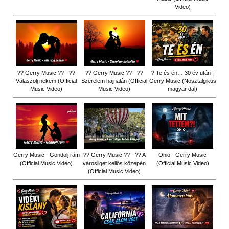
Video)
?? Gerry Music ?? - ??
?? Gerry Music ?? - ??
? Te és én… 30 év után |
Válaszolj nekem (Official
Szerelem hajnalán (Official
Gerry Music (Nosztalgikus
Music Video)
Music Video)
magyar dal)
Gerry Music - Gondolj rám
?? Gerry Music ?? - ?? A
Ohio - Gerry Music
(Official Music Video)
városliget kellős közepén
(Official Music Video)
(Official Music Video)