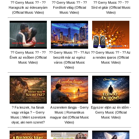
?? Gerry Music ?? - ??
?? Gerry Music ?? - ??
?? Gerry Music ?? - ??
Haragszik az édesanyám
Fordított világ (Official
Sírd el gitár (Official Music
(Official Music Video)
Music Video)
Video)
?? Gerry Music ?? - ??
?? Gerry Music ?? - ?? Azt
?? Gerry Music ?? - ?? Az
Ének az esőben (Official
beszéli már az egész
a rendes iparos (Official
Music Video)
város (Official Music
Music Video)
Video)
? Fa leszek, ha fának
A szerelem lángja - Gerry
Egyszer eljön az én időm -
vagy virága ? – Gerry
Music | Romantikus
Gerry Music (Official
Music | Miért szeretünk
magyar dal (Official Music
Music Video)
olyat, aki nem szeret?
Video)