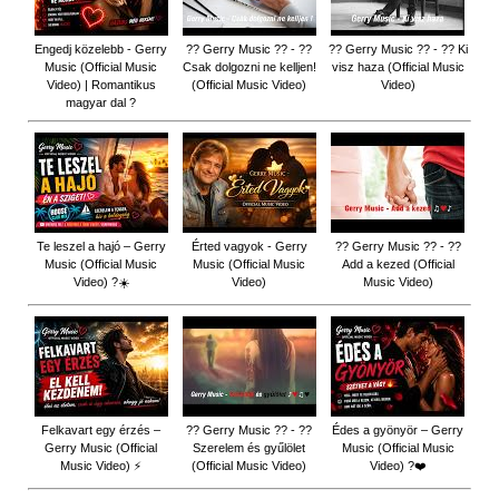
Engedj közelebb - Gerry
?? Gerry Music ?? - ??
?? Gerry Music ?? - ?? Ki
Music (Official Music
Csak dolgozni ne kelljen!
visz haza (Official Music
Video) | Romantikus
(Official Music Video)
Video)
magyar dal ?
Te leszel a hajó – Gerry
Érted vagyok - Gerry
?? Gerry Music ?? - ??
Music (Official Music
Music (Official Music
Add a kezed (Official
Video) ?☀️
Video)
Music Video)
Felkavart egy érzés –
?? Gerry Music ?? - ??
Édes a gyönyör – Gerry
Gerry Music (Official
Szerelem és gyűlölet
Music (Official Music
Music Video) ⚡
(Official Music Video)
Video) ?❤️