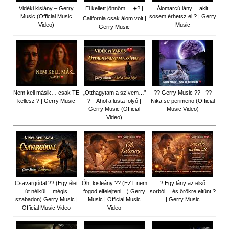
Vidéki kislány – Gerry
El kellett jönnöm… ✈️? |
Álomarcú lány… akit
Music (Official Music
sosem érhetsz el ? | Gerry
California csak álom volt |
Video)
Music
Gerry Music
Nem kell másik… csak TE
„Otthagytam a szívem…”
?? Gerry Music ?? - ??
kellesz ? | Gerry Music
? – Ahol a lusta folyó |
Nika se perimeno (Official
Gerry Music (Official
Music Video)
Video)
Csavargódal ?? (Egy élet
Óh, kisleány ?? (EZT nem
? Egy lány az első
út nélkül… mégis
fogod elfelejteni…) Gerry
sorból… és örökre eltűnt ?
szabadon) Gerry Music |
Music | Official Music
| Gerry Music
Official Music Video
Video