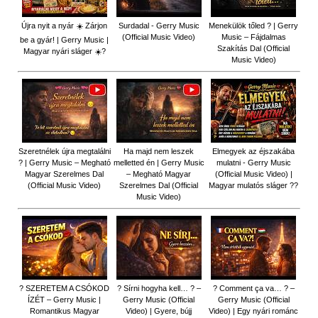
Újra nyit a nyár ☀️ Zárjon
Surdadal - Gerry Music
Menekülök tőled ? | Gerry
(Official Music Video)
Music – Fájdalmas
be a gyár! | Gerry Music |
Szakítás Dal (Official
Magyar nyári sláger ☀️?
Music Video)
Szeretnélek újra megtalálni
Ha majd nem leszek
Elmegyek az éjszakába
? | Gerry Music – Megható
melletted én | Gerry Music
mulatni - Gerry Music
Magyar Szerelmes Dal
– Megható Magyar
(Official Music Video) |
(Official Music Video)
Szerelmes Dal (Official
Magyar mulatós sláger ??
Music Video)
? SZERETEM A CSÓKOD
? Sírni hogyha kell… ? –
? Comment ça va… ? –
ÍZÉT – Gerry Music |
Gerry Music (Official
Gerry Music (Official
Romantikus Magyar
Video) | Gyere, bújj
Video) | Egy nyári románc