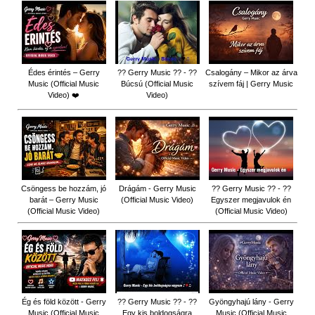
Édes érintés – Gerry
?? Gerry Music ?? - ??
Csalogány – Mikor az árva
Music (Official Music
Búcsú (Official Music
szívem fáj | Gerry Music
Video) ❤️
Video)
Csöngess be hozzám, jó
Drágám - Gerry Music
?? Gerry Music ?? - ??
barát – Gerry Music
(Official Music Video)
Egyszer megjavulok én
(Official Music Video)
(Official Music Video)
Ég és föld között - Gerry
?? Gerry Music ?? - ??
Gyöngyhajú lány - Gerry
Music (Official Music
Egy kis boldogságra
Music (Official Music