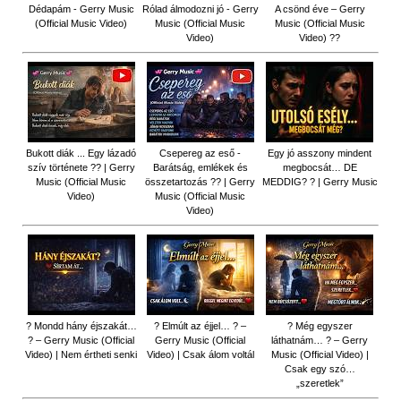
Dédapám - Gerry Music
Rólad álmodozni jó - Gerry
A csönd éve – Gerry
(Official Music Video)
Music (Official Music
Music (Official Music
Video)
Video) ??
Bukott diák ... Egy lázadó
Csepereg az eső -
Egy jó asszony mindent
szív története ?? | Gerry
Barátság, emlékek és
megbocsát… DE
Music (Official Music
összetartozás ?️? | Gerry
MEDDIG? ? | Gerry Music
Video)
Music (Official Music
Video)
? Mondd hány éjszakát…
? Elmúlt az éjjel… ? –
? Még egyszer
? – Gerry Music (Official
Gerry Music (Official
láthatnám… ? – Gerry
Video) | Nem értheti senki
Video) | Csak álom voltál
Music (Official Video) |
Csak egy szó…
„szeretlek”