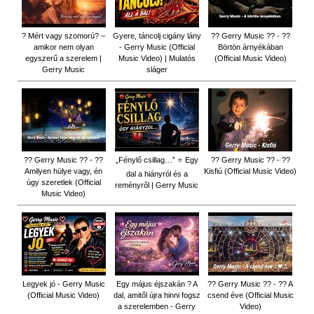
? Mért vagy szomorú? –
Gyere, táncolj cigány lány
?? Gerry Music ?? - ??
amikor nem olyan
- Gerry Music (Official
Börtön árnyékában
egyszerű a szerelem |
Music Video) | Mulatós
(Official Music Video)
Gerry Music
sláger
?? Gerry Music ?? - ??
„Fénylő csillag…” ⭐ Egy
?? Gerry Music ?? - ??
Amilyen hülye vagy, én
Kisfiú (Official Music Video)
dal a hiányról és a
úgy szeretlek (Official
reményről | Gerry Music
Music Video)
Legyek jó - Gerry Music
Egy május éjszakán ? A
?? Gerry Music ?? - ?? A
(Official Music Video)
dal, amitől újra hinni fogsz
csend éve (Official Music
a szerelemben - Gerry
Video)