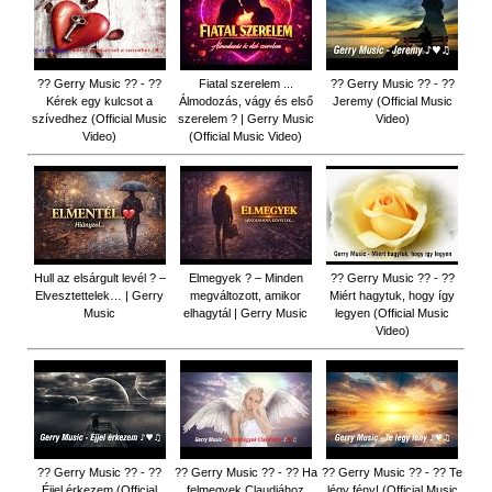
?? Gerry Music ?? - ??
Fiatal szerelem ...
?? Gerry Music ?? - ??
Kérek egy kulcsot a
Álmodozás, vágy és első
Jeremy (Official Music
szívedhez (Official Music
szerelem ? | Gerry Music
Video)
Video)
(Official Music Video)
Hull az elsárgult levél ? –
Elmegyek ? – Minden
?? Gerry Music ?? - ??
Elvesztettelek… | Gerry
megváltozott, amikor
Miért hagytuk, hogy így
Music
elhagytál | Gerry Music
legyen (Official Music
Video)
?? Gerry Music ?? - ??
?? Gerry Music ?? - ?? Ha
?? Gerry Music ?? - ?? Te
Éjjel érkezem (Official
felmegyek Claudiához
légy fény! (Official Music