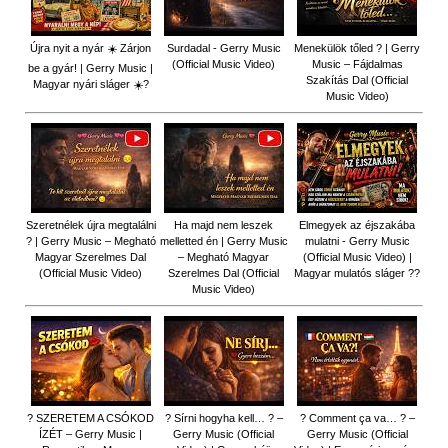
Újra nyit a nyár ☀️ Zárjon
Surdadal - Gerry Music
Menekülök tőled ? | Gerry
(Official Music Video)
Music – Fájdalmas
be a gyár! | Gerry Music |
Szakítás Dal (Official
Magyar nyári sláger ☀️?
Music Video)
Szeretnélek újra megtalálni
Ha majd nem leszek
Elmegyek az éjszakába
? | Gerry Music – Megható
melletted én | Gerry Music
mulatni - Gerry Music
Magyar Szerelmes Dal
– Megható Magyar
(Official Music Video) |
(Official Music Video)
Szerelmes Dal (Official
Magyar mulatós sláger ??
Music Video)
? SZERETEM A CSÓKOD
? Sírni hogyha kell… ? –
? Comment ça va… ? –
ÍZÉT – Gerry Music |
Gerry Music (Official
Gerry Music (Official