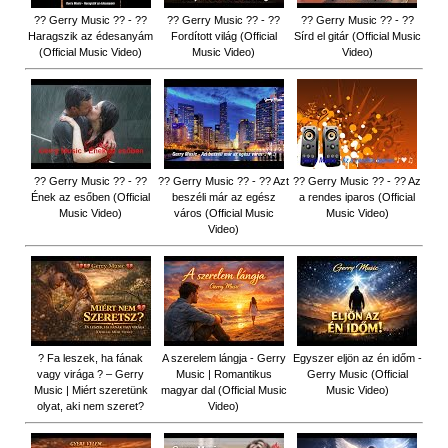
?? Gerry Music ?? - ??
?? Gerry Music ?? - ??
?? Gerry Music ?? - ??
Haragszik az édesanyám
Fordított világ (Official
Sírd el gitár (Official Music
(Official Music Video)
Music Video)
Video)
?? Gerry Music ?? - ??
?? Gerry Music ?? - ?? Azt
?? Gerry Music ?? - ?? Az
Ének az esőben (Official
beszéli már az egész
a rendes iparos (Official
Music Video)
város (Official Music
Music Video)
Video)
? Fa leszek, ha fának
A szerelem lángja - Gerry
Egyszer eljön az én időm -
vagy virága ? – Gerry
Music | Romantikus
Gerry Music (Official
Music | Miért szeretünk
magyar dal (Official Music
Music Video)
olyat, aki nem szeret?
Video)