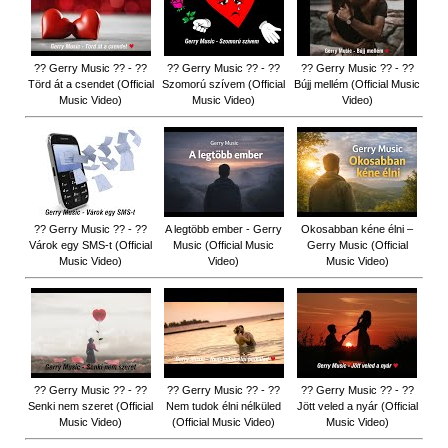
?? Gerry Music ?? - ??
?? Gerry Music ?? - ??
?? Gerry Music ?? - ??
Törd át a csendet (Official
Szomorú szívem (Official
Bújj mellém (Official Music
Music Video)
Music Video)
Video)
?? Gerry Music ?? - ??
A legtöbb ember - Gerry
Okosabban kéne élni –
Várok egy SMS-t (Official
Music (Official Music
Gerry Music (Official
Music Video)
Video)
Music Video)
?? Gerry Music ?? - ??
?? Gerry Music ?? - ??
?? Gerry Music ?? - ??
Senki nem szeret (Official
Nem tudok élni nélküled
Jött veled a nyár (Official
Music Video)
(Official Music Video)
Music Video)