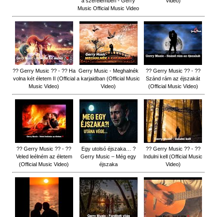
a szerelemben - Gerry
Video)
Music Official Music Video
?? Gerry Music ?? - ?? Ha
Gerry Music - Meghalnék
?? Gerry Music ?? - ??
volna két életem II (Official
a karjaidban (Official Music
Szánd rám az éjszakát
Music Video)
Video)
(Official Music Video)
?? Gerry Music ?? - ??
Egy utolsó éjszaka… ?
?? Gerry Music ?? - ??
Veled leélném az életem
Gerry Music – Még egy
Indulni kell (Official Music
(Official Music Video)
éjszaka
Video)