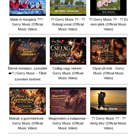
Made in Hungária ??? -
?? Gerry Music ?? - ??
?? Gerry Music ?? - ?? Ez
Gerry Music (Official
Robogj vonat (Official
nem játék (Official Music
Music Video)
Music Video)
Video)
Bármit mondasz, szeretlek
Csillag vagy nekem -
Olyan jól esik - Gerry
❤️‍? | Gerry Music – Tiltott
Gerry Music (Official
Music (Official Music
Music Video)
Video)
szerelem történet
Múlnak a gyermekévek -
Megemelem a kalapomat -
?? Gerry Music ?? - ??
Gerry Music (Official
Gerry Music (Official
Amíg élsz (Official Music
Music Video)
Music Video)
Video)