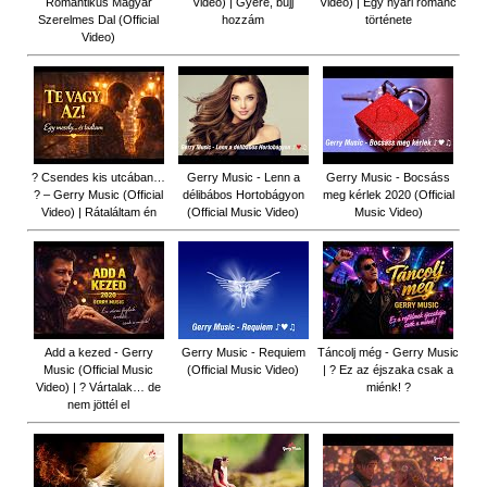
Romantikus Magyar
Video) | Gyere, bújj
Video) | Egy nyári románc
Szerelmes Dal (Official
hozzám
története
Video)
? Csendes kis utcában…
Gerry Music - Lenn a
Gerry Music - Bocsáss
? – Gerry Music (Official
délibábos Hortobágyon
meg kérlek 2020 (Official
Video) | Rátaláltam én
(Official Music Video)
Music Video)
Add a kezed - Gerry
Gerry Music - Requiem
Táncolj még - Gerry Music
Music (Official Music
(Official Music Video)
| ? Ez az éjszaka csak a
Video) | ? Vártalak… de
miénk! ?
nem jöttél el