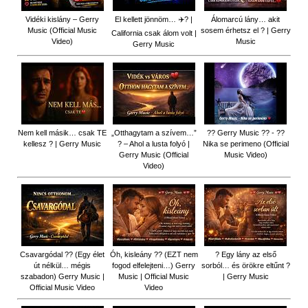
Vidéki kislány – Gerry
El kellett jönnöm… ✈️? |
Álomarcú lány… akit
Music (Official Music
sosem érhetsz el ? | Gerry
California csak álom volt |
Video)
Music
Gerry Music
Nem kell másik… csak TE
„Otthagytam a szívem…”
?? Gerry Music ?? - ??
kellesz ? | Gerry Music
? – Ahol a lusta folyó |
Nika se perimeno (Official
Gerry Music (Official
Music Video)
Video)
Csavargódal ?? (Egy élet
Óh, kisleány ?? (EZT nem
? Egy lány az első
út nélkül… mégis
fogod elfelejteni…) Gerry
sorból… és örökre eltűnt ?
szabadon) Gerry Music |
Music | Official Music
| Gerry Music
Official Music Video
Video