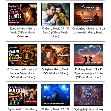
Édes érintés – Gerry
?? Gerry Music ?? - ??
Csalogány – Mikor az árva
Music (Official Music
Búcsú (Official Music
szívem fáj | Gerry Music
Video) ❤️
Video)
Csöngess be hozzám, jó
Drágám - Gerry Music
?? Gerry Music ?? - ??
barát – Gerry Music
(Official Music Video)
Egyszer megjavulok én
(Official Music Video)
(Official Music Video)
Ég és föld között - Gerry
?? Gerry Music ?? - ??
Gyöngyhajú lány - Gerry