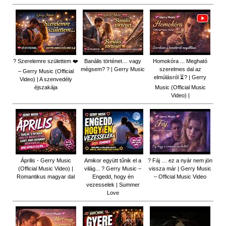
? Szerelemre születtem ❤️
Banális történet… vagy
Homokóra ... Megható
mégsem? ? | Gerry Music
szerelmes dal az
– Gerry Music (Official
elmúlásról ⏳? | Gerry
Video) | A szenvedély
éjszakája
Music (Official Music
Video) |
Április - Gerry Music
Amikor együtt tűnik el a
? Fáj … ez a nyár nem jön
(Official Music Video) |
világ... ? Gerry Music –
vissza már | Gerry Music
Romantikus magyar dal
Engedd, hogy én
– Official Music Video
vezesselek | Summer
Love