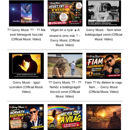
?? Gerry Music ?? - ?? Ma
Véget ért a nyár ☀️ A
Gerry Music - Nem lehet
este felmegyek hozzád
boldogságot venni (Official
strand is üres már ? –
(Official Music Video)
Music Video)
Gerry Music (Official
Music Video)
Gerry Music - Igazi
?? Gerry Music ?? - ??
Fiam ?‍? Az életem te vagy
szerelem (Official Music
Nehéz a boldogságtól
fiam... - Gerry Music
Video)
búcsút venni (Official
(Official Music Video)
Music Video)