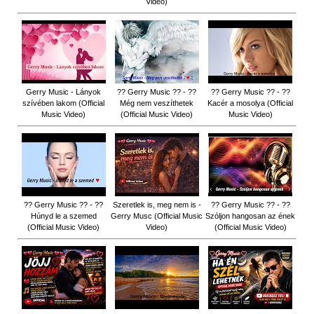
Video)
Gerry Music - Lányok
?? Gerry Music ?? - ??
?? Gerry Music ?? - ??
szívében lakom (Official
Még nem veszíthetek
Kacér a mosolya (Official
Music Video)
(Official Music Video)
Music Video)
?? Gerry Music ?? - ??
Szeretlek is, meg nem is -
?? Gerry Music ?? - ??
Húnyd le a szemed
Gerry Musc (Official Music
Szóljon hangosan az ének
(Official Music Video)
Video)
(Official Music Video)