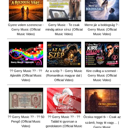
Gyere velem szerencse -
Gerry Music - Te csak
Merre jár a boldogság ? -
Gerry Music (Official
mindig akkor sírsz (Official
Gerry Music (Official
Music Video)
Music Video)
Music Video)
?? Gerry Music ?? - ??
Az a szép ? - Gerry Music
Kire csillog a szemed -
Ajándék (Official Music
(Romantikus magyar dal |
Gerry Music (Official
Video)
Official Video)
Music Video)
?? Gerry Music ?? - ?? 50
?? Gerry Music ?? - ??
Ócska reggel ☕ – Csak az
Pengő (Official Music
Találd ki gyorsan a
számít, hogy itt vagy… |
Video)
gondolatom (Official Music
Gerry Music