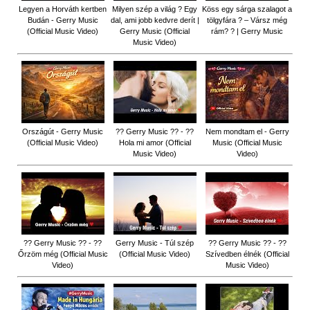
Legyen a Horváth kertben
Milyen szép a világ ? Egy
Köss egy sárga szalagot a
Budán - Gerry Music
dal, ami jobb kedvre derít |
tölgyfára ?️ – Vársz még
(Official Music Video)
Gerry Music (Official
rám? ? | Gerry Music
Music Video)
Országút - Gerry Music
?? Gerry Music ?? - ??
Nem mondtam el - Gerry
(Official Music Video)
Hola mi amor (Official
Music (Official Music
Music Video)
Video)
?? Gerry Music ?? - ??
Gerry Music - Túl szép
?? Gerry Music ?? - ??
Őrzöm még (Official Music
(Official Music Video)
Szívedben élnék (Official
Video)
Music Video)