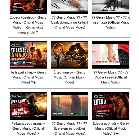
Engedj közelebb - Gerry
?? Gerry Music ?? - ??
?? Gerry Music ?? - ?? Ki
Music (Official Music
Csak dolgozni ne kelljen!
visz haza (Official Music
Video) | Romantikus
(Official Music Video)
Video)
magyar dal ?
Te leszel a hajó – Gerry
Érted vagyok - Gerry
?? Gerry Music ?? - ??
Music (Official Music
Music (Official Music
Add a kezed (Official
Video) ?☀️
Video)
Music Video)
Felkavart egy érzés –
?? Gerry Music ?? - ??
Édes a gyönyör – Gerry
Gerry Music (Official
Szerelem és gyűlölet
Music (Official Music
Music Video) ⚡
(Official Music Video)
Video) ?❤️