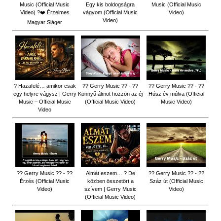
Music (Official Music
Egy kis boldogságra
Music (Official Music
Video) ?❤️ Érzelmes
vágyom (Official Music
Video)
Video)
Magyar Sláger
? Hazafelé… amikor csak
?? Gerry Music ?? - ??
?? Gerry Music ?? - ??
egy helyre vágysz | Gerry
Könnyű álmot hozzon az éj
Húsz év múlva (Official
Music – Official Music
(Official Music Video)
Music Video)
Video
?? Gerry Music ?? - ??
Almát eszem… ? De
?? Gerry Music ?? - ??
Érzés (Official Music
közben összetört a
Száz út (Official Music
Video)
szívem | Gerry Music
Video)
(Official Music Video)