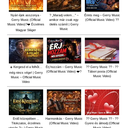
Nyári éjek asszonya -
? „Maradj velem…” –
Érints meg – Gerry Music
Gerry Music (Official
amikor már csak egy
(Official Music Video) ??
Music Video)?❤️ Érzelmes
ölelés számít | Gerry
Music
Magyar Sláger
☀️ Kergesd el a felhőt…
Érj hozzám – Gerry Music
?? Gerry Music ?? - ??
(Official Music Video) ❤️?
Tábori posta (Official
még nincs vége! | Gerry
Music Video)
Music – Official Music
Video
Erdő közepében ...
Harmonikás - Gerry Music
?? Gerry Music ?? - ??
Titokzatos, érzelmes
(Official Music Video)
Gyere és álmodj (Official
utazás ?✨ | Gerry Music
Music Video)