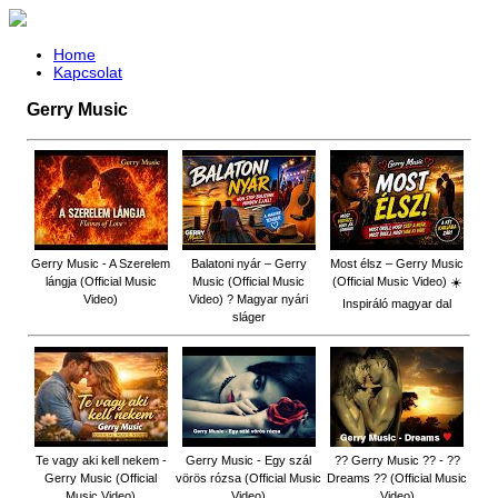
Home
Kapcsolat
Gerry Music
Gerry Music - A Szerelem
Balatoni nyár – Gerry
Most élsz – Gerry Music
lángja (Official Music
Music (Official Music
(Official Music Video) ☀️
Video)
Video) ? Magyar nyári
Inspiráló magyar dal
sláger
Te vagy aki kell nekem -
Gerry Music - Egy szál
?? Gerry Music ?? - ??
Gerry Music (Official
vörös rózsa (Official Music
Dreams ?? (Official Music
Music Video)
Video)
Video)