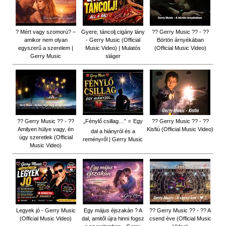
? Mért vagy szomorú? –
Gyere, táncolj cigány lány
?? Gerry Music ?? - ??
amikor nem olyan
- Gerry Music (Official
Börtön árnyékában
egyszerű a szerelem |
Music Video) | Mulatós
(Official Music Video)
Gerry Music
sláger
?? Gerry Music ?? - ??
„Fénylő csillag…” ⭐ Egy
?? Gerry Music ?? - ??
Amilyen hülye vagy, én
Kisfiú (Official Music Video)
dal a hiányról és a
úgy szeretlek (Official
reményről | Gerry Music
Music Video)
Legyek jó - Gerry Music
Egy május éjszakán ? A
?? Gerry Music ?? - ?? A
(Official Music Video)
dal, amitől újra hinni fogsz
csend éve (Official Music