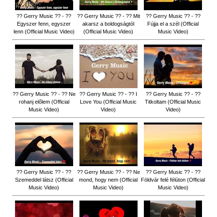
?? Gerry Music ?? - ??
?? Gerry Music ?? - ?? Mit
?? Gerry Music ?? - ??
Egyszer fenn, egyszer
akarsz a boldogságtól
Fújja el a szél (Official
lenn (Official Music Video)
(Official Music Video)
Music Video)
?? Gerry Music ?? - ?? Ne
?? Gerry Music ?? - ?? I
?? Gerry Music ?? - ??
rohanj előlem (Official
Love You (Official Music
Titkoltam (Official Music
Music Video)
Video)
Video)
?? Gerry Music ?? - ??
?? Gerry Music ?? - ?? Ne
?? Gerry Music ?? - ??
Szemeddel látsz (Official
mond, hogy nem (Official
Földvár felé félúton (Official
Music Video)
Music Video)
Music Video)