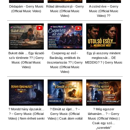
Dédapám - Gerry Music
Rólad álmodozni jó - Gerry
A csönd éve – Gerry
(Official Music Video)
Music (Official Music
Music (Official Music
Video)
Video) ??
Bukott diák ... Egy lázadó
Csepereg az eső -
Egy jó asszony mindent
szív története ?? | Gerry
Barátság, emlékek és
megbocsát… DE
Music (Official Music
összetartozás ?️? | Gerry
MEDDIG? ? | Gerry Music
Video)
Music (Official Music
Video)
? Mondd hány éjszakát…
? Elmúlt az éjjel… ? –
? Még egyszer
? – Gerry Music (Official
Gerry Music (Official
láthatnám… ? – Gerry
Video) | Nem értheti senki
Video) | Csak álom voltál
Music (Official Video) |
Csak egy szó…
„szeretlek”