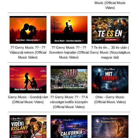
Music (Official Music
Video)
?? Gerry Music ?? - ??
?? Gerry Music ?? - ??
? Te és én… 30 év után |
Válaszolj nekem (Official
Szerelem hajnalán (Official
Gerry Music (Nosztalgikus
Music Video)
Music Video)
magyar dal)
Gerry Music - Gondolj rám
?? Gerry Music ?? - ?? A
Ohio - Gerry Music
(Official Music Video)
városliget kellős közepén
(Official Music Video)
(Official Music Video)