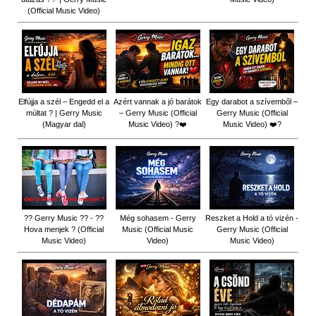
(Official Music Video)
Elfújja a szél – Engedd el a
Azért vannak a jó barátok
Egy darabot a szívemből –
múltat ? | Gerry Music
– Gerry Music (Official
Gerry Music (Official
(Magyar dal)
Music Video) ?❤️
Music Video) ❤️?
?? Gerry Music ?? - ??
Még sohasem - Gerry
Reszket a Hold a tó vizén -
Hova menjek ? (Official
Music (Official Music
Gerry Music (Official
Music Video)
Video)
Music Video)