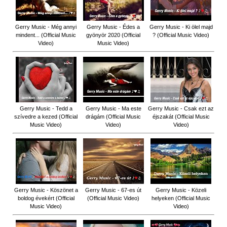
Gerry Music - Még annyi
Gerry Music - Édes a
Gerry Music - Ki ölel majd
mindent... (Official Music
gyönyör 2020 (Official
? (Official Music Video)
Video)
Music Video)
Gerry Music - Tedd a
Gerry Music - Ma este
Gerry Music - Csak ezt az
szívedre a kezed (Official
drágám (Official Music
éjszakát (Official Music
Music Video)
Video)
Video)
Gerry Music - Köszönet a
Gerry Music - 67-es út
Gerry Music - Közeli
boldog évekért (Official
(Official Music Video)
helyeken (Official Music
Music Video)
Video)