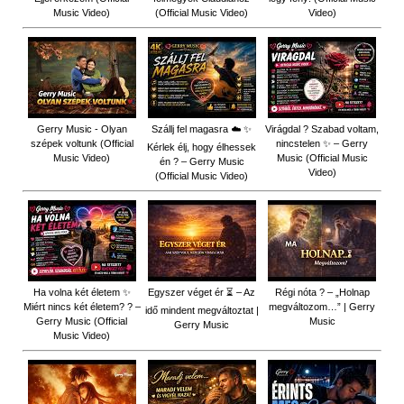
Music Video)
(Official Music Video)
Video)
Gerry Music - Olyan
Szállj fel magasra ☁️ ✨
Virágdal ? Szabad voltam,
szépek voltunk (Official
nincstelen ✨ – Gerry
Kérlek élj, hogy élhessek
Music Video)
Music (Official Music
én ? – Gerry Music
Video)
(Official Music Video)
Ha volna két életem ✨
Egyszer véget ér ⏳ – Az
Régi nóta ? – „Holnap
Miért nincs két életem? ? –
megváltozom…” | Gerry
idő mindent megváltoztat |
Gerry Music (Official
Music
Gerry Music
Music Video)