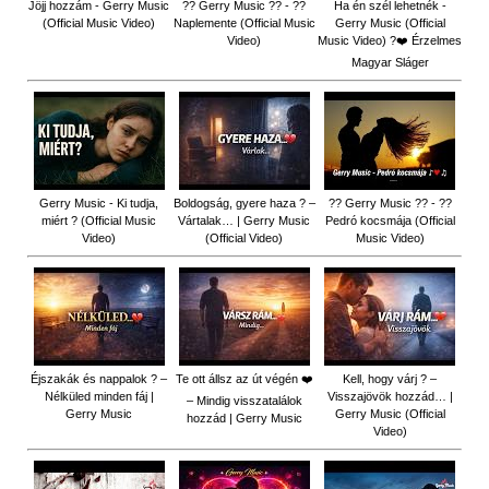
Jöjj hozzám - Gerry Music
?? Gerry Music ?? - ??
Ha én szél lehetnék -
(Official Music Video)
Naplemente (Official Music
Gerry Music (Official
Video)
Music Video) ?️❤️ Érzelmes
Magyar Sláger
Gerry Music - Ki tudja,
Boldogság, gyere haza ? –
?? Gerry Music ?? - ??
miért ? (Official Music
Vártalak… | Gerry Music
Pedró kocsmája (Official
Video)
(Official Video)
Music Video)
Éjszakák és nappalok ? –
Te ott állsz az út végén ❤️
Kell, hogy várj ? –
Nélküled minden fáj |
Visszajövök hozzád… |
– Mindig visszatalálok
Gerry Music
Gerry Music (Official
hozzád | Gerry Music
Video)