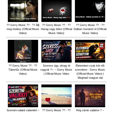
?? Gerry Music ?? - ?? Állj
?? Gerry Music ?? - ??
?? Gerry Music ?? - ??
meg kislány (Official Music
Harag vagy béke (Official
Dalban mondom el (Official
Video)
Music Video)
Music Video)
?? Gerry Music ?? - ??
Szeress úgy, ahogy itt
Életemben csak két nőt
Tábortűz (Official Music
vagyok ?✨ – Gerry Music
szerettem - Gerry Music
Video)
| Official Music Video
(Official Music Video) |
Megható magyar dal
Szeretni valakit valamiért –
?? Gerry Music ?? - ??
Rég várok valakire ? –