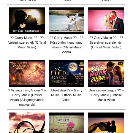
?? Gerry Music ?? - ??
?? Gerry Music ?? - ??
?? Gerry Music ?? - ??
Valamit szeretnék (Official
Köszönöm, hogy vagy
Szerelmet szerelemért
Music Video)
nekem (Official Music
(Official Music Video)
Video)
? Vigyázz rám, Angyal ? –
A hold dala ?? – Gerry
Bele vagyok zúgva ?? –
Gerry Music (Official
Music | Official Music
Gerry Music | Official
Video) | A legmeghatóbb
Video
Music Video
magyar dal