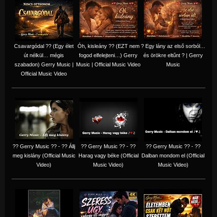
Csavargódal ?? (Egy élet
Óh, kisleány ?? (EZT nem
? Egy lány az első sorból…
út nélkül… mégis
fogod elfelejteni…) Gerry
és örökre eltűnt ? | Gerry
szabadon) Gerry Music |
Music | Official Music Video
Music
Official Music Video
?? Gerry Music ?? - ?? Állj
?? Gerry Music ?? - ??
?? Gerry Music ?? - ??
meg kislány (Official Music
Harag vagy béke (Official
Dalban mondom el (Official
Video)
Music Video)
Music Video)