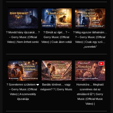
? Mondd hány éjszakát… ?
? Elmúlt az éjjel… ? –
? Még egyszer láthatnám…
– Gerry Music (Official
Gerry Music (Official
? – Gerry Music (Official
Video) | Nem értheti senki
Video) | Csak álom voltál
Video) | Csak egy szó…
„szeretlek”
? Szerelemre születtem ❤️
Banális történet… vagy
Homokóra ... Megható
– Gerry Music (Official
mégsem? ? | Gerry Music
szerelmes dal az
Video) | A szenvedély
elmúlásról ⏳? | Gerry
éjszakája
Music (Official Music
Video) |