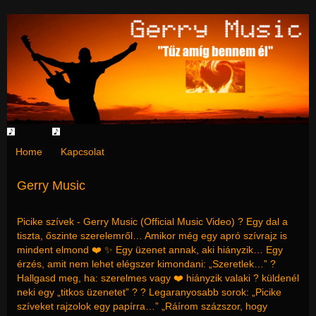
Home
Kapcsolat
Gerry Music
Picike szívek - Gerry Music (Official Music Video) ? Egy dal a
tiszta, őszinte szerelemről… Amikor még egy apró szívrajz is
mindent elmond ❤️ ✨ Egy üzenet annak, aki hiányzik… Egy
érzés, amit nem lehet elégszer kimondani: „Szeretlek…” ?
Hallgasd meg, ha: szerelmes vagy ❤️ hiányzik valaki ? küldenél
neki egy „titkos üzenetet” ? ? Legaranyosabb sorok: „Picike
szíveket rajzolok egy papírra…” „Ráírom százszor, hogy