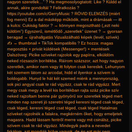
nagyon szeretlek…” ? Ha megmosolyogtatott: Like ? Küldd el
annak, akire gondoltál ? Feliratkozás ?
https://youtube.com/c/GerryMusic ? RÖVID ELEMZÉS (miért
fog menni) Ez a dal másképp működik, mint a drámásak — itt
a kulcs: Cukiság faktor ? → könnyen megosztható („ezt neki
küldöm”) Egyszerű, ismétlődő „szeretlek” üzenet ? → gyorsan
beragad → újrahallgatás Vizualizálható képek (levél, szívek)
✍️ → thumbnail + TikTok kompatibilis ? Ez hozza: magas
megosztás + privát küldések (Messenger!) + mentések
Dalszöveg: Picike szíveket rajzolok egy papírra, elküldöm
neked rózsaszín borítékba. Ráírom százszor, azt hogy nagyon
szeretlek, amikor nem vagy itt folyton csak kereslek. Lehunyom
két szemem látom az arcodat, hidd el ilyenkor a szívem is
boldogabb. Hunyd le hát két szemed miénk a mennyország,
sok pici angyal csak te rád vigyázz, csak te rád vigyázz. Mert
megy csak megy a levél kis borítékban rajta száz picike szív
neked rajzoltam benne pár gyönyörű sor szeretlek téged mert
minden nap szereti jó szeretni téged keresni téged csak téged,
csak téged, keresni téged csat téged, csak téged Hatalmas
szíveket rajzolnék a falakra, megkérném őket, hogy emeljetek
magasra. Hadd lássam fentről merre vagy mit csinálsz, picike
szívem csak te rád vigyázz. Mindegyik padra a nevedet
firkálom, azt mondják hülye vagyok, de én ezt már nem