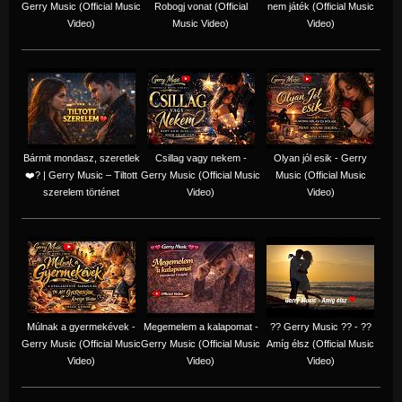
Gerry Music (Official Music
Robogj vonat (Official
nem játék (Official Music
Video)
Music Video)
Video)
Bármit mondasz, szeretlek
Csillag vagy nekem -
Olyan jól esik - Gerry
❤️‍? | Gerry Music – Tiltott
Gerry Music (Official Music
Music (Official Music
szerelem történet
Video)
Video)
Múlnak a gyermekévek -
Megemelem a kalapomat -
?? Gerry Music ?? - ??
Gerry Music (Official Music
Gerry Music (Official Music
Amíg élsz (Official Music
Video)
Video)
Video)