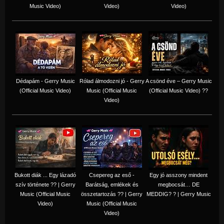
Music Video)
Video)
Video)
Dédapám - Gerry Music
Rólad álmodozni jó - Gerry
A csönd éve – Gerry Music
(Official Music Video)
Music (Official Music
(Official Music Video) ??
Video)
Bukott diák ... Egy lázadó
Csepereg az eső -
Egy jó asszony mindent
szív története ?? | Gerry
Barátság, emlékek és
megbocsát… DE
Music (Official Music
összetartozás ?️? | Gerry
MEDDIG? ? | Gerry Music
Video)
Music (Official Music
Video)