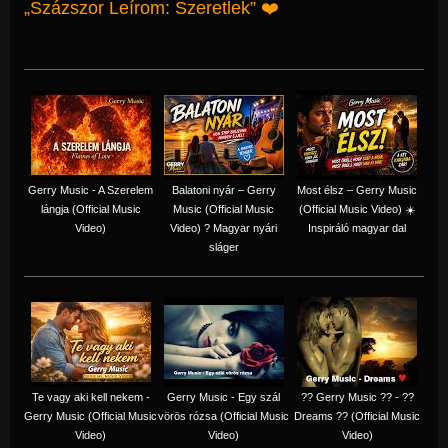
„Százszor Leírom: Szeretlek” ❤️
Gerry Music - A Szerelem
Balatoni nyár – Gerry
Most élsz – Gerry Music
lángja (Official Music
Music (Official Music
(Official Music Video) ☀️
Video)
Video) ? Magyar nyári
Inspiráló magyar dal
sláger
Te vagy aki kell nekem -
Gerry Music - Egy szál
?? Gerry Music ?? - ??
Gerry Music (Official Music
vörös rózsa (Official Music
Dreams ?? (Official Music
Video)
Video)
Video)