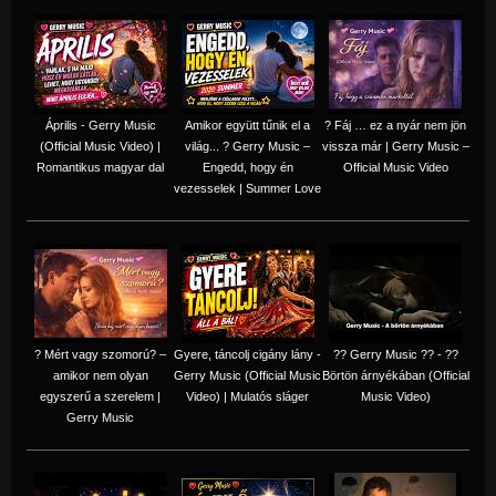
Április - Gerry Music
Amikor együtt tűnik el a
? Fáj … ez a nyár nem jön
(Official Music Video) |
világ... ? Gerry Music –
vissza már | Gerry Music –
Romantikus magyar dal
Engedd, hogy én
Official Music Video
vezesselek | Summer Love
? Mért vagy szomorú? –
Gyere, táncolj cigány lány -
?? Gerry Music ?? - ??
amikor nem olyan
Gerry Music (Official Music
Börtön árnyékában (Official
egyszerű a szerelem |
Video) | Mulatós sláger
Music Video)
Gerry Music