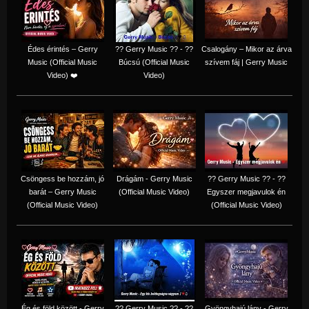
Édes érintés – Gerry
?? Gerry Music ?? - ??
Csalogány – Mikor az árva
Music (Official Music
Búcsú (Official Music
szívem fáj | Gerry Music
Video) ❤️
Video)
Csöngess be hozzám, jó
Drágám - Gerry Music
?? Gerry Music ?? - ??
barát – Gerry Music
(Official Music Video)
Egyszer megjavulok én
(Official Music Video)
(Official Music Video)
Ég és föld között - Gerry
?? Gerry Music ?? - ??
Gyöngyhajú lány - Gerry