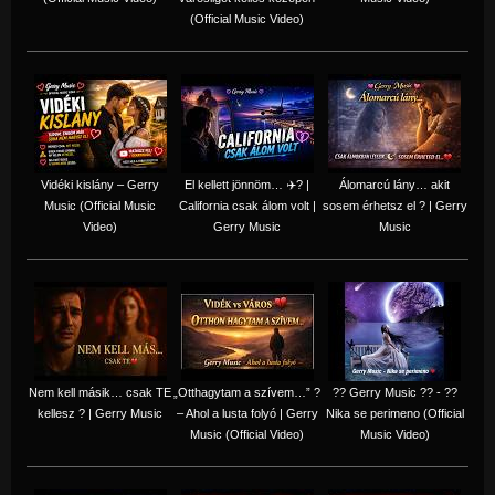
(Official Music Video)
Vidéki kislány – Gerry
El kellett jönnöm… ✈️? |
Álomarcú lány… akit
Music (Official Music
California csak álom volt |
sosem érhetsz el ? | Gerry
Video)
Gerry Music
Music
Nem kell másik… csak TE
„Otthagytam a szívem…” ?
?? Gerry Music ?? - ??
kellesz ? | Gerry Music
– Ahol a lusta folyó | Gerry
Nika se perimeno (Official
Music (Official Video)
Music Video)