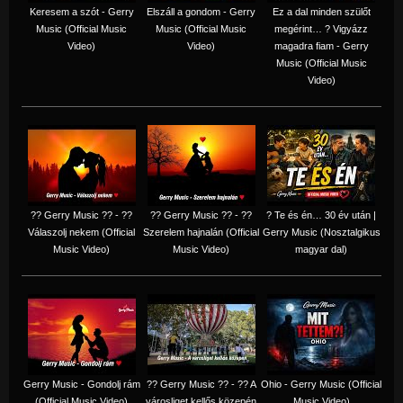
Keresem a szót - Gerry
Elszáll a gondom - Gerry
Ez a dal minden szülőt
Music (Official Music
Music (Official Music
megérint… ? Vigyázz
Video)
Video)
magadra fiam - Gerry
Music (Official Music
Video)
?? Gerry Music ?? - ??
?? Gerry Music ?? - ??
? Te és én… 30 év után |
Válaszolj nekem (Official
Szerelem hajnalán (Official
Gerry Music (Nosztalgikus
Music Video)
Music Video)
magyar dal)
Gerry Music - Gondolj rám
?? Gerry Music ?? - ?? A
Ohio - Gerry Music (Official
(Official Music Video)
városliget kellős közepén
Music Video)