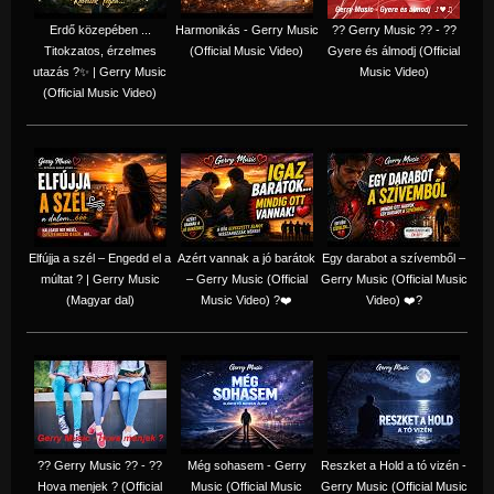
Erdő közepében ...
Harmonikás - Gerry Music
?? Gerry Music ?? - ??
Titokzatos, érzelmes
(Official Music Video)
Gyere és álmodj (Official
utazás ?✨ | Gerry Music
Music Video)
(Official Music Video)
Elfújja a szél – Engedd el a
Azért vannak a jó barátok
Egy darabot a szívemből –
múltat ? | Gerry Music
– Gerry Music (Official
Gerry Music (Official Music
(Magyar dal)
Music Video) ?❤️
Video) ❤️?
?? Gerry Music ?? - ??
Még sohasem - Gerry
Reszket a Hold a tó vizén -
Hova menjek ? (Official
Music (Official Music
Gerry Music (Official Music