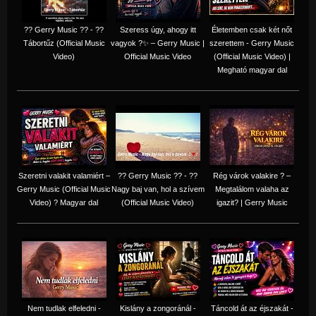
?? Gerry Music ?? - ??
Szeress úgy, ahogy itt
Életemben csak két nőt
Tábortűz (Official Music
vagyok ?✨ – Gerry Music |
szerettem - Gerry Music
Video)
Official Music Video
(Official Music Video) |
Megható magyar dal
Szeretni valakit valamiért –
?? Gerry Music ?? - ??
Rég várok valakire ? –
Gerry Music (Official Music
Nagy baj van, hol a szívem
Megtalálom valaha az
Video) ? Magyar dal
(Official Music Video)
igazit? | Gerry Music
Nem tudlak elfeledni -
Kislány a zongoránál -
Táncold át az éjszakát -