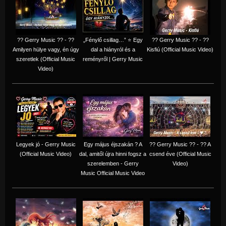
?? Gerry Music ?? - ??
„Fénylő csillag…” ⭐ Egy
?? Gerry Music ?? - ??
Amilyen hülye vagy, én úgy
dal a hiányról és a
Kisfiú (Official Music Video)
szeretlek (Official Music
reményről | Gerry Music
Video)
Legyek jó - Gerry Music
Egy május éjszakán ? A
?? Gerry Music ?? - ?? A
(Official Music Video)
dal, amitől újra hinni fogsz a
csend éve (Official Music
szerelemben - Gerry
Video)
Music Official Music Video