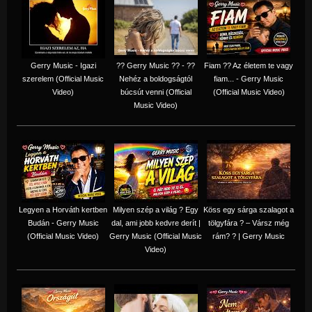
Gerry Music - Igazi
?? Gerry Music ?? - ??
Fiam ?‍? Az életem te vagy
szerelem (Official Music
Nehéz a boldogságtól
fiam... - Gerry Music
Video)
búcsút venni (Official
(Official Music Video)
Music Video)
Legyen a Horváth kertben
Milyen szép a világ ? Egy
Köss egy sárga szalagot a
Budán - Gerry Music
dal, ami jobb kedvre derít |
tölgyfára ?️ – Vársz még
(Official Music Video)
Gerry Music (Official Music
rám? ? | Gerry Music
Video)