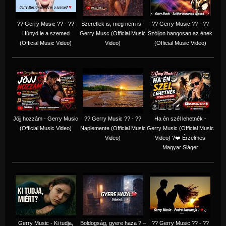
?? Gerry Music ?? - ??
Szeretlek is, meg nem is -
?? Gerry Music ?? - ??
Húnyd le a szemed
Gerry Musc (Official Music
Szóljon hangosan az ének
(Official Music Video)
Video)
(Official Music Video)
Jöjj hozzám - Gerry Music
?? Gerry Music ?? - ??
Ha én szél lehetnék -
(Official Music Video)
Naplemente (Official Music
Gerry Music (Official Music
Video)
Video) ?️❤️ Érzelmes
Magyar Sláger
Gerry Music - Ki tudja,
Boldogság, gyere haza ? –
?? Gerry Music ?? - ??