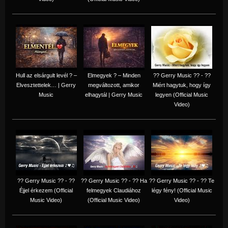
Hull az elsárgult levél ? –
Elmegyek ? – Minden
?? Gerry Music ?? - ??
Elvesztettelek… | Gerry
megváltozott, amikor
Miért hagytuk, hogy így
Music
elhagytál | Gerry Music
legyen (Official Music
Video)
?? Gerry Music ?? - ??
?? Gerry Music ?? - ?? Ha
?? Gerry Music ?? - ?? Te
Éjjel érkezem (Official
felmegyek Claudiához
légy fény! (Official Music
Music Video)
(Official Music Video)
Video)