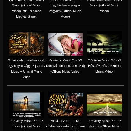
Music (Official Music
Egy kis boldogságra
Music (Official Music
Video) ?❤️ Érzelmes
vágyom (Official Music
Video)
Magyar Sláger
Video)
? Hazafelé… amikor csak
?? Gerry Music ?? - ??
?? Gerry Music ?? - ??
egy helyre vágysz | Gerry
Könnyű álmot hozzon az éj
Húsz év múlva (Official
Music – Official Music
(Official Music Video)
Music Video)
Video
?? Gerry Music ?? - ??
Almát eszem… ? De
?? Gerry Music ?? - ??
Érzés (Official Music
közben összetört a szívem
Száz út (Official Music