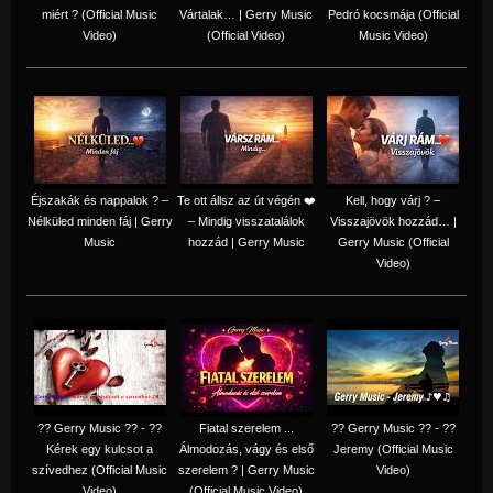
miért ? (Official Music
Vártalak… | Gerry Music
Pedró kocsmája (Official
Video)
(Official Video)
Music Video)
Éjszakák és nappalok ? –
Te ott állsz az út végén ❤️
Kell, hogy várj ? –
Nélküled minden fáj | Gerry
– Mindig visszatalálok
Visszajövök hozzád… |
Music
hozzád | Gerry Music
Gerry Music (Official
Video)
?? Gerry Music ?? - ??
Fiatal szerelem ...
?? Gerry Music ?? - ??
Kérek egy kulcsot a
Álmodozás, vágy és első
Jeremy (Official Music
szívedhez (Official Music
szerelem ? | Gerry Music
Video)
Video)
(Official Music Video)