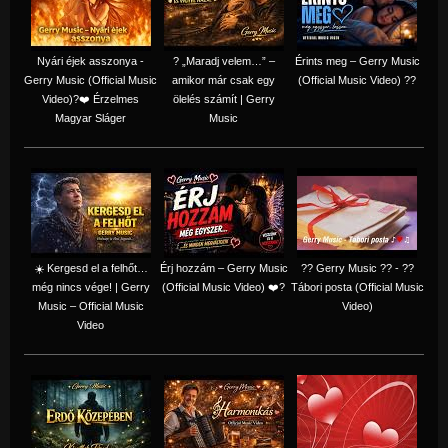
Nyári éjek asszonya -
? „Maradj velem…” –
Érints meg – Gerry Music
Gerry Music (Official Music
amikor már csak egy
(Official Music Video) ??
Video)?❤️ Érzelmes
ölelés számít | Gerry
Magyar Sláger
Music
☀️ Kergesd el a felhőt…
Érj hozzám – Gerry Music
?? Gerry Music ?? - ??
még nincs vége! | Gerry
(Official Music Video) ❤️?
Tábori posta (Official Music
Music – Official Music
Video)
Video