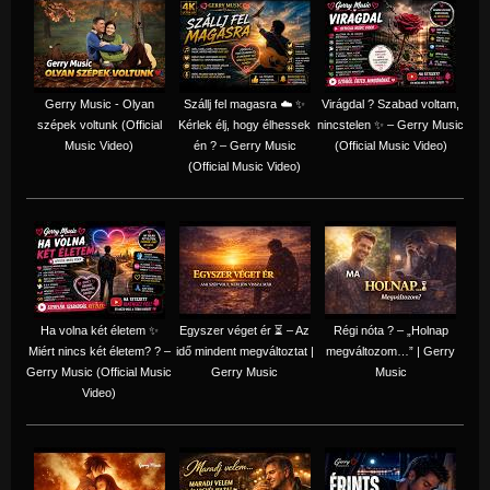
Gerry Music - Olyan
Szállj fel magasra ☁️ ✨
Virágdal ? Szabad voltam,
szépek voltunk (Official
Kérlek élj, hogy élhessek
nincstelen ✨ – Gerry Music
Music Video)
én ? – Gerry Music
(Official Music Video)
(Official Music Video)
Ha volna két életem ✨
Egyszer véget ér ⏳ – Az
Régi nóta ? – „Holnap
Miért nincs két életem? ? –
idő mindent megváltoztat |
megváltozom…” | Gerry
Gerry Music (Official Music
Gerry Music
Music
Video)