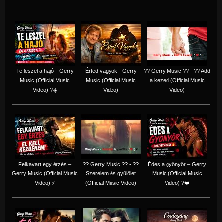
Te leszel a hajó – Gerry
Érted vagyok - Gerry
?? Gerry Music ?? - ?? Add
Music (Official Music
Music (Official Music
a kezed (Official Music
Video) ?☀️
Video)
Video)
Felkavart egy érzés –
?? Gerry Music ?? - ??
Édes a gyönyör – Gerry
Gerry Music (Official Music
Szerelem és gyűlölet
Music (Official Music
Video) ⚡
(Official Music Video)
Video) ?❤️