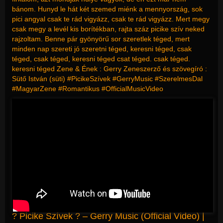
bánom. Hunyd le hát két szemed miénk a mennyország, sok
pici angyal csak te rád vigyázz, csak te rád vigyázz. Mert megy
csak megy a levél kis borítékban, rajta száz picike szív neked
rajzoltam. Benne pár gyönyörű sor szeretlek téged, mert
minden nap szereti jó szeretni téged, keresni téged, csak
téged, csak téged, keresni téged csat téged. csak téged.
keresni téged Zene & Ének : Gerry Zeneszerző és szövegíró :
Sütő István (süti) #PicikeSzívek #GerryMusic #SzerelmesDal
#MagyarZene #Romantikus #OfficialMusicVideo
? Picike Szívek ? – Gerry Music (Official Video) |