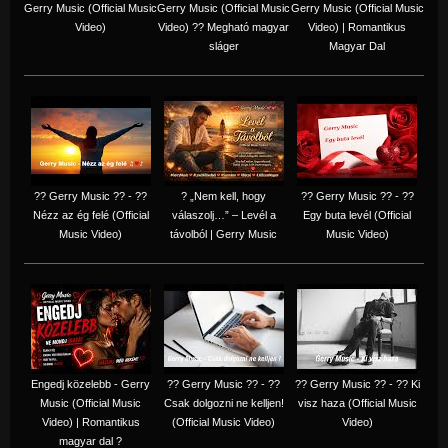
Gerry Music (Official Music
Gerry Music (Official Music
Gerry Music (Official Music
Video)
Video) ?? Megható magyar
Video) | Romantikus
sláger
Magyar Dal
?? Gerry Music ?? - ??
? „Nem kell, hogy
?? Gerry Music ?? - ??
Nézz az ég felé (Official
válaszolj…” – Levél a
Egy buta levél (Official
Music Video)
távolból | Gerry Music
Music Video)
Engedj közelebb - Gerry
?? Gerry Music ?? - ??
?? Gerry Music ?? - ?? Ki
Music (Official Music
Csak dolgozni ne kelljen!
visz haza (Official Music
Video) | Romantikus
(Official Music Video)
Video)
magyar dal ?