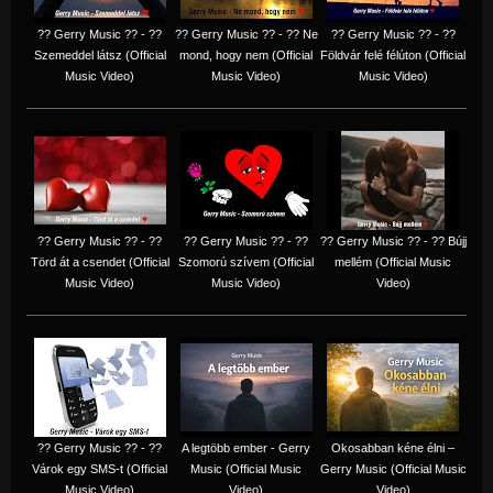
?? Gerry Music ?? - ??
?? Gerry Music ?? - ?? Ne
?? Gerry Music ?? - ??
Szemeddel látsz (Official
mond, hogy nem (Official
Földvár felé félúton (Official
Music Video)
Music Video)
Music Video)
?? Gerry Music ?? - ??
?? Gerry Music ?? - ??
?? Gerry Music ?? - ?? Bújj
Törd át a csendet (Official
Szomorú szívem (Official
mellém (Official Music
Music Video)
Music Video)
Video)
?? Gerry Music ?? - ??
A legtöbb ember - Gerry
Okosabban kéne élni –
Várok egy SMS-t (Official
Music (Official Music
Gerry Music (Official Music
Music Video)
Video)
Video)