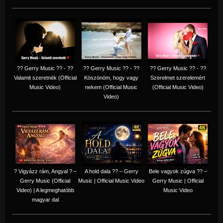
?? Gerry Music ?? - ??
?? Gerry Music ?? - ??
?? Gerry Music ?? - ??
Valamit szeretnék (Official
Köszönöm, hogy vagy
Szerelmet szerelemért
Music Video)
nekem (Official Music
(Official Music Video)
Video)
? Vigyázz rám, Angyal ? –
A hold dala ?? – Gerry
Bele vagyok zúgva ?? –
Gerry Music (Official
Music | Official Music Video
Gerry Music | Official
Video) | A legmeghatóbb
Music Video
magyar dal