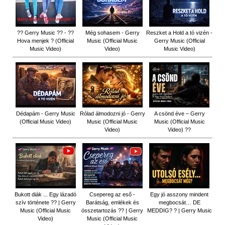
?? Gerry Music ?? - ??
Még sohasem - Gerry
Reszket a Hold a tó vizén -
Hova menjek ? (Official
Music (Official Music
Gerry Music (Official
Music Video)
Video)
Music Video)
Dédapám - Gerry Music
Rólad álmodozni jó - Gerry
A csönd éve – Gerry
(Official Music Video)
Music (Official Music
Music (Official Music
Video)
Video) ??
Bukott diák ... Egy lázadó
Csepereg az eső -
Egy jó asszony mindent
szív története ?? | Gerry
Barátság, emlékek és
megbocsát… DE
Music (Official Music
összetartozás ?️? | Gerry
MEDDIG? ? | Gerry Music
Video)
Music (Official Music