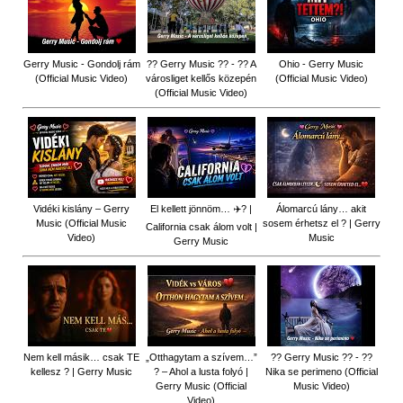
Gerry Music - Gondolj rám
?? Gerry Music ?? - ?? A
Ohio - Gerry Music
(Official Music Video)
városliget kellős közepén
(Official Music Video)
(Official Music Video)
Vidéki kislány – Gerry
El kellett jönnöm… ✈️? |
Álomarcú lány… akit
Music (Official Music
sosem érhetsz el ? | Gerry
California csak álom volt |
Video)
Music
Gerry Music
Nem kell másik… csak TE
„Otthagytam a szívem…”
?? Gerry Music ?? - ??
kellesz ? | Gerry Music
? – Ahol a lusta folyó |
Nika se perimeno (Official
Gerry Music (Official
Music Video)
Video)