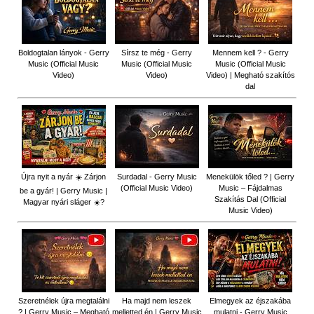
Boldogtalan lányok - Gerry
Sírsz te még - Gerry
Mennem kell ? - Gerry
Music (Official Music
Music (Official Music
Music (Official Music
Video)
Video)
Video) | Megható szakítós
dal
Újra nyit a nyár ☀️ Zárjon
Surdadal - Gerry Music
Menekülök tőled ? | Gerry
(Official Music Video)
Music – Fájdalmas
be a gyár! | Gerry Music |
Szakítás Dal (Official
Magyar nyári sláger ☀️?
Music Video)
Szeretnélek újra megtalálni
Ha majd nem leszek
Elmegyek az éjszakába
? | Gerry Music – Megható
melletted én | Gerry Music
mulatni - Gerry Music