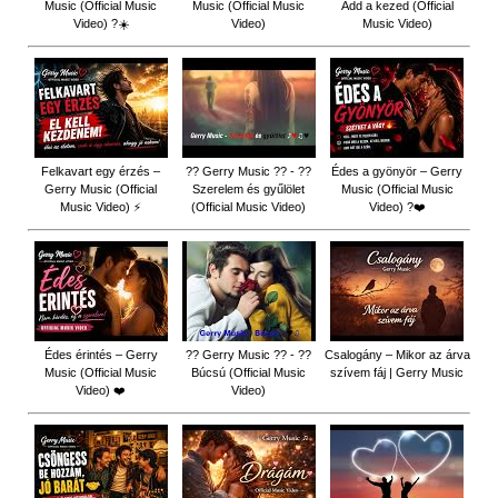
Music (Official Music
Music (Official Music
Add a kezed (Official
Video) ?☀️
Video)
Music Video)
Felkavart egy érzés –
?? Gerry Music ?? - ??
Édes a gyönyör – Gerry
Gerry Music (Official
Szerelem és gyűlölet
Music (Official Music
Music Video) ⚡
(Official Music Video)
Video) ?❤️
Édes érintés – Gerry
?? Gerry Music ?? - ??
Csalogány – Mikor az árva
Music (Official Music
Búcsú (Official Music
szívem fáj | Gerry Music
Video) ❤️
Video)