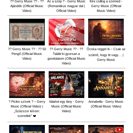
?? Gerry Music ?? - ??
Az a szép ? - Gerry Music
Kire csillog a szemed -
Ajándék (Official Music
(Romantikus magyar dal |
Gerry Music (Official
Video)
Official Video)
Music Video)
?? Gerry Music ?? - ?? 50
?? Gerry Music ?? - ??
Ócska reggel ☕ – Csak az
Pengő (Official Music
Találd ki gyorsan a
számít, hogy itt vagy… |
Video)
gondolatom (Official Music
Gerry Music
Video)
? Picike szívek ? – Gerry
Valahol egy lány - Gerry
Annabella - Gerry Music
Music (Official Video) |
Music (Official Music
(Official Music Video)
„Százszor leírom:
Video)
szeretlek” ❤️