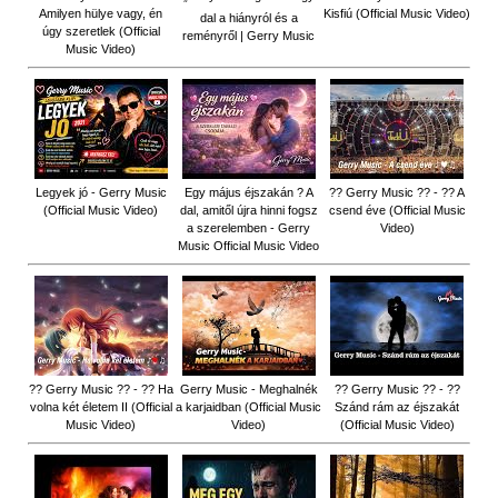
Amilyen hülye vagy, én
Kisfiú (Official Music Video)
dal a hiányról és a
úgy szeretlek (Official
reményről | Gerry Music
Music Video)
Legyek jó - Gerry Music
Egy május éjszakán ? A
?? Gerry Music ?? - ?? A
(Official Music Video)
dal, amitől újra hinni fogsz
csend éve (Official Music
a szerelemben - Gerry
Video)
Music Official Music Video
?? Gerry Music ?? - ?? Ha
Gerry Music - Meghalnék
?? Gerry Music ?? - ??
volna két életem II (Official
a karjaidban (Official Music
Szánd rám az éjszakát
Music Video)
Video)
(Official Music Video)