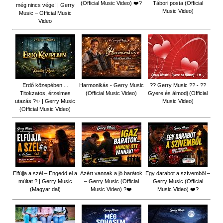
(Official Music Video) ❤️?
Tábori posta (Official
még nincs vége! | Gerry
Music Video)
Music – Official Music
Video
Erdő közepében ...
Harmonikás - Gerry Music
?? Gerry Music ?? - ??
Titokzatos, érzelmes
(Official Music Video)
Gyere és álmodj (Official
utazás ?✨ | Gerry Music
Music Video)
(Official Music Video)
Elfújja a szél – Engedd el a
Azért vannak a jó barátok
Egy darabot a szívemből –
múltat ? | Gerry Music
– Gerry Music (Official
Gerry Music (Official
(Magyar dal)
Music Video) ?❤️
Music Video) ❤️?