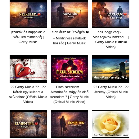
Éjszakák és nappalok ? –
Te ott állsz az út végén ❤️
Kell, hogy várj ? –
Nélküled minden fáj |
Visszajövök hozzád… |
– Mindig visszatalálok
Gerry Music
Gerry Music (Official
hozzád | Gerry Music
Video)
?? Gerry Music ?? - ??
Fiatal szerelem ...
?? Gerry Music ?? - ??
Kérek egy kulcsot a
Álmodozás, vágy és első
Jeremy (Official Music
szívedhez (Official Music
szerelem ? | Gerry Music
Video)
Video)
(Official Music Video)