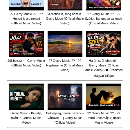
?? Gerry Music ?? - ??
Szeretlek is, meg nem is -
?? Gerry Music ?? - ??
Húnyd le a szemed
Gerry Musc (Official Music
Szóljon hangosan az ének
(Official Music Video)
Video)
(Official Music Video)
Jöjj hozzám - Gerry Music
?? Gerry Music ?? - ??
Ha én szél lehetnék -
(Official Music Video)
Naplemente (Official Music
Gerry Music (Official
Video)
Music Video) ?️❤️ Érzelmes
Magyar Sláger
Gerry Music - Ki tudja,
Boldogság, gyere haza ? –
?? Gerry Music ?? - ??
miért ? (Official Music
Vártalak… | Gerry Music
Pedró kocsmája (Official
Video)
(Official Video)
Music Video)