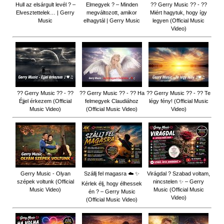
Hull az elsárgult levél ? –
Elmegyek ? – Minden
?? Gerry Music ?? - ??
Elvesztettelek… | Gerry
megváltozott, amikor
Miért hagytuk, hogy így
Music
elhagytál | Gerry Music
legyen (Official Music
Video)
?? Gerry Music ?? - ??
?? Gerry Music ?? - ?? Ha
?? Gerry Music ?? - ?? Te
Éjjel érkezem (Official
felmegyek Claudiához
légy fény! (Official Music
Music Video)
(Official Music Video)
Video)
Gerry Music - Olyan
Szállj fel magasra ☁️ ✨
Virágdal ? Szabad voltam,
szépek voltunk (Official
nincstelen ✨ – Gerry
Kérlek élj, hogy élhessek
Music Video)
Music (Official Music
én ? – Gerry Music
Video)
(Official Music Video)