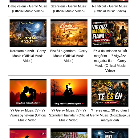
Dalolj velem - Gerry Music
Szerelem - Gerry Music
Ne titkold - Gerry Music
(Official Music Video)
(Official Music Video)
(Official Music Video)
Keresem a szót - Gerry
Elszáll a gondom - Gerry
Ez a dal minden szülőt
Music (Official Music
Music (Official Music
megérint… ? Vigyázz
Video)
Video)
magadra fiam - Gerry
Music (Official Music
Video)
?? Gerry Music ?? - ??
?? Gerry Music ?? - ??
? Te és én… 30 év után |
Válaszolj nekem (Official
Szerelem hajnalán (Official
Gerry Music (Nosztalgikus
Music Video)
Music Video)
magyar dal)