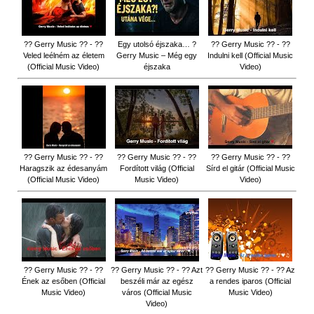
?? Gerry Music ?? - ??
Egy utolsó éjszaka… ?
?? Gerry Music ?? - ??
Veled leélném az életem
Gerry Music – Még egy
Indulni kell (Official Music
(Official Music Video)
éjszaka
Video)
?? Gerry Music ?? - ??
?? Gerry Music ?? - ??
?? Gerry Music ?? - ??
Haragszik az édesanyám
Fordított világ (Official
Sírd el gitár (Official Music
(Official Music Video)
Music Video)
Video)
?? Gerry Music ?? - ??
?? Gerry Music ?? - ?? Azt
?? Gerry Music ?? - ?? Az
Ének az esőben (Official
beszéli már az egész
a rendes iparos (Official
Music Video)
város (Official Music
Music Video)
Video)