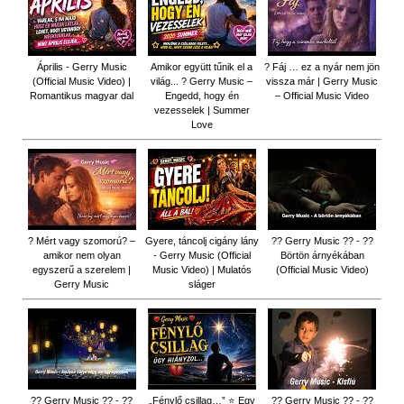
Április - Gerry Music
Amikor együtt tűnik el a
? Fáj … ez a nyár nem jön
(Official Music Video) |
világ... ? Gerry Music –
vissza már | Gerry Music
Romantikus magyar dal
Engedd, hogy én
– Official Music Video
vezesselek | Summer
Love
? Mért vagy szomorú? –
Gyere, táncolj cigány lány
?? Gerry Music ?? - ??
amikor nem olyan
- Gerry Music (Official
Börtön árnyékában
egyszerű a szerelem |
Music Video) | Mulatós
(Official Music Video)
Gerry Music
sláger
?? Gerry Music ?? - ??
„Fénylő csillag…” ⭐ Egy
?? Gerry Music ?? - ??