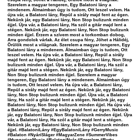
Szerelem a magyar tengeren, Egy Balatoni lány a
mindenem. Álmaimban úgy is tudom, Ott leszel velem. Ha
újra vár, a Balatoni lány, Repül a sirály majd fent az égen.
Nekünk jár, egy Balatoni lány, Non Stop bulizunk minden
éjjel. Újra vár, a Balatoni lány, Ha szól a gitár majd lent a
stégen. Nekünk jár, egy Balatoni lány, Non Stop bulizunk
minden éjjel. Érzem a szívem most a torkomban dobog,
Arra gondolok várlak. Az élet csupa fény, Jöhet a Hálidéj,
Örülök most a világnak. Szerelem a magyar tengeren, Egy
Balatoni lány a mindenem. Álmaimban úgy is tudom, Ott
leszel velem. Ha újra vár, a Balatoni lány, Repül a sirály
majd fent az égen. Nekünk jár, egy Balatoni lány, Non Stop
bulizunk minden éjjel. Újra vár, a Balatoni lány, Ha szól a
gitár majd lent a stégen. Nekünk jár, egy Balatoni lány,
Non Stop bulizunk minden éjjel. Szerelem a magyar
tengeren, Egy Balatoni lány a mindenem. Álmaimban úgy
is tudom, Ott leszel velem. Ha újra vár, a Balatoni lány,
Repül a sirály majd fent az égen. Nekünk jár, egy Balatoni
lány, Non Stop bulizunk minden éjjel. Újra vár, a Balatoni
lány, Ha szól a gitár majd lent a stégen. Nekünk jár, egy
Balatoni lány, Non Stop bulizunk minden éjjel. Ha újra vár,
a Balatoni lány, Repül a sirály majd fent az égen. Nekünk
jár, egy Balatoni lány, Non Stop bulizunk minden éjjel. Újra
vár, a Balatoni lány, Ha szól a gitár majd lent a stégen.
Nekünk jár, egy Balatoni lány, Non Stop bulizunk minden
éjjel. #BalatoniLány #EgyBalatoniLány #GerryMusic
#Balaton #NyáriSláger #MagyarZene #SummerVibes
#HungarianMusic #BalatoniNyár #Szerelem #Party