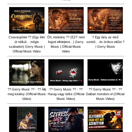
Csavargódal ?? (Egy élet
Óh, kisleány ?? (EZT nem
? Egy lány az első
út nélkül… mégis
fogod elfelejteni…) Gerry
sorból… és örökre eltűnt ?
szabadon) Gerry Music |
Music | Official Music
| Gerry Music
Official Music Video
Video
?? Gerry Music ?? - ?? Állj
?? Gerry Music ?? - ??
?? Gerry Music ?? - ??
meg kislány (Official Music
Harag vagy béke (Official
Dalban mondom el (Official
Video)
Music Video)
Music Video)