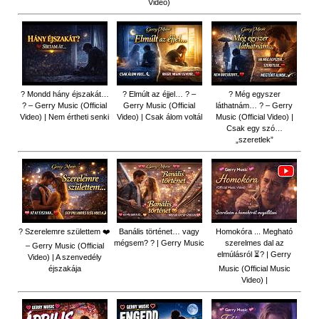
Video)
? Mondd hány éjszakát…
? Elmúlt az éjjel… ? –
? Még egyszer
? – Gerry Music (Official
Gerry Music (Official
láthatnám… ? – Gerry
Video) | Nem értheti senki
Video) | Csak álom voltál
Music (Official Video) |
Csak egy szó…
„szeretlek”
? Szerelemre születtem ❤️
Banális történet… vagy
Homokóra ... Megható
mégsem? ? | Gerry Music
szerelmes dal az
– Gerry Music (Official
elmúlásról ⏳? | Gerry
Video) | A szenvedély
éjszakája
Music (Official Music
Video) |