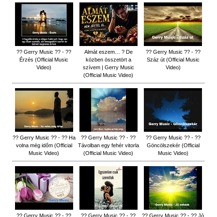
?? Gerry Music ?? - ??
Almát eszem… ? De
?? Gerry Music ?? - ??
Érzés (Official Music
közben összetört a
Száz út (Official Music
Video)
szívem | Gerry Music
Video)
(Official Music Video)
?? Gerry Music ?? - ?? Ha
?? Gerry Music ?? - ??
?? Gerry Music ?? - ??
volna még időm (Official
Távolban egy fehér vitorla
Göncölszekér (Official
Music Video)
(Official Music Video)
Music Video)
?? Gerry Music ?? - ??
?? Gerry Music ?? - ??
?? Gerry Music ?? - ?? Jó