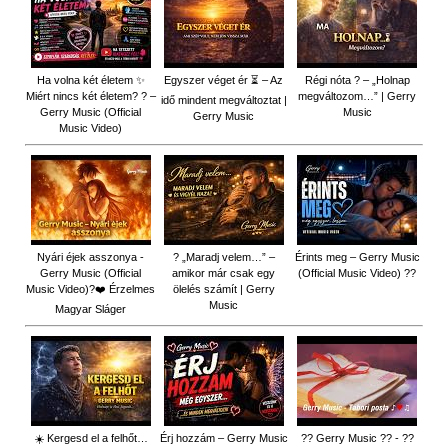
Ha volna két életem ✨
Egyszer véget ér ⏳ – Az
Régi nóta ? – „Holnap
Miért nincs két életem? ? –
megváltozom…” | Gerry
idő mindent megváltoztat |
Gerry Music (Official
Music
Gerry Music
Music Video)
Nyári éjek asszonya -
? „Maradj velem…” –
Érints meg – Gerry Music
Gerry Music (Official
amikor már csak egy
(Official Music Video) ??
Music Video)?❤️ Érzelmes
ölelés számít | Gerry
Music
Magyar Sláger
☀️ Kergesd el a felhőt…
Érj hozzám – Gerry Music
?? Gerry Music ?? - ??