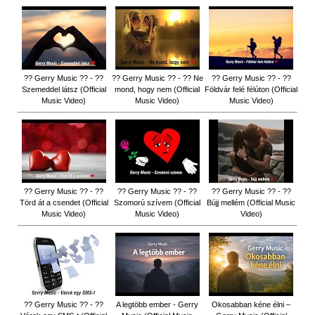
?? Gerry Music ?? - ??
?? Gerry Music ?? - ?? Ne
?? Gerry Music ?? - ??
Szemeddel látsz (Official
mond, hogy nem (Official
Földvár felé félúton (Official
Music Video)
Music Video)
Music Video)
?? Gerry Music ?? - ??
?? Gerry Music ?? - ??
?? Gerry Music ?? - ??
Törd át a csendet (Official
Szomorú szívem (Official
Bújj mellém (Official Music
Music Video)
Music Video)
Video)
?? Gerry Music ?? - ??
A legtöbb ember - Gerry
Okosabban kéne élni –