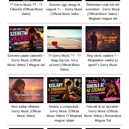
?? Gerry Music ?? - ??
Szeress úgy, ahogy itt
Életemben csak két nőt
Tábortűz (Official Music
vagyok ?✨ – Gerry Music
szerettem - Gerry Music
Video)
| Official Music Video
(Official Music Video) |
Megható magyar dal
Szeretni valakit valamiért –
?? Gerry Music ?? - ??
Rég várok valakire ? –
Gerry Music (Official
Nagy baj van, hol a
Megtalálom valaha az
Music Video) ? Magyar dal
szívem (Official Music
igazit? | Gerry Music
Video)
Nem tudlak elfeledni -
Kislány a zongoránál -
Táncold át az éjszakát -
Gerry Music (Official
Gerry Music (Official
Gerry Music (Official
Music Video)
Music Video) ?? Megható
Music Video) | Romantikus
magyar sláger
Magyar Dal