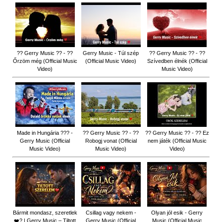
?? Gerry Music ?? - ??
Gerry Music - Túl szép
?? Gerry Music ?? - ??
Őrzöm még (Official Music
(Official Music Video)
Szívedben élnék (Official
Video)
Music Video)
Made in Hungária ??? -
?? Gerry Music ?? - ??
?? Gerry Music ?? - ?? Ez
Gerry Music (Official
Robogj vonat (Official
nem játék (Official Music
Music Video)
Music Video)
Video)
Bármit mondasz, szeretlek
Csillag vagy nekem -
Olyan jól esik - Gerry
❤️‍? | Gerry Music – Tiltott
Gerry Music (Official
Music (Official Music