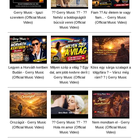
Gerry Music - Igazi
?? Gerry Music ?? - ??
Fiam ?‍? Az életem te vagy
szerelem (Official Music
Nehéz a boldogságtól
fiam... - Gerry Music
Video)
búcsút venni (Official
(Official Music Video)
Music Video)
Legyen a Horváth kertben
Milyen szép a világ ? Egy
Köss egy sárga szalagot a
Budán - Gerry Music
dal, ami jobb kedvre derít |
tölgyfára ?️ – Vársz még
(Official Music Video)
Gerry Music (Official
rám? ? | Gerry Music
Music Video)
Országút - Gerry Music
?? Gerry Music ?? - ??
Nem mondtam el - Gerry
(Official Music Video)
Hola mi amor (Official
Music (Official Music
Music Video)
Video)