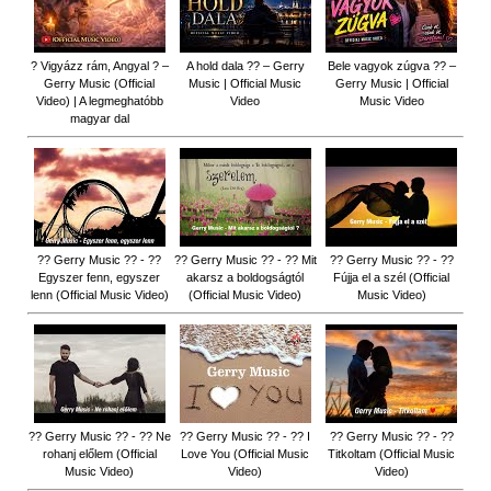
? Vigyázz rám, Angyal ? –
A hold dala ?? – Gerry
Bele vagyok zúgva ?? –
Gerry Music (Official
Music | Official Music
Gerry Music | Official
Video) | A legmeghatóbb
Video
Music Video
magyar dal
?? Gerry Music ?? - ??
?? Gerry Music ?? - ?? Mit
?? Gerry Music ?? - ??
Egyszer fenn, egyszer
akarsz a boldogságtól
Fújja el a szél (Official
lenn (Official Music Video)
(Official Music Video)
Music Video)
?? Gerry Music ?? - ?? Ne
?? Gerry Music ?? - ?? I
?? Gerry Music ?? - ??
rohanj előlem (Official
Love You (Official Music
Titkoltam (Official Music
Music Video)
Video)
Video)