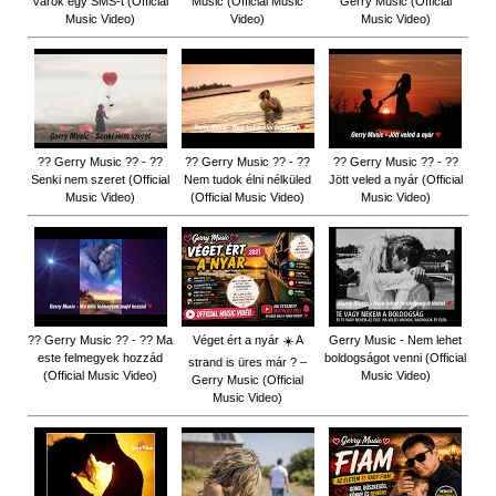
Várok egy SMS-t (Official
Music (Official Music
Gerry Music (Official
Music Video)
Video)
Music Video)
?? Gerry Music ?? - ??
?? Gerry Music ?? - ??
?? Gerry Music ?? - ??
Senki nem szeret (Official
Nem tudok élni nélküled
Jött veled a nyár (Official
Music Video)
(Official Music Video)
Music Video)
?? Gerry Music ?? - ?? Ma
Véget ért a nyár ☀️ A
Gerry Music - Nem lehet
este felmegyek hozzád
boldogságot venni (Official
strand is üres már ? –
(Official Music Video)
Music Video)
Gerry Music (Official
Music Video)