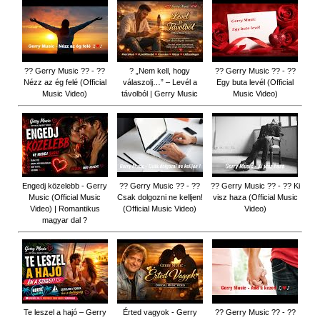
?? Gerry Music ?? - ??
? „Nem kell, hogy
?? Gerry Music ?? - ??
Nézz az ég felé (Official
válaszolj…” – Levél a
Egy buta levél (Official
Music Video)
távolból | Gerry Music
Music Video)
Engedj közelebb - Gerry
?? Gerry Music ?? - ??
?? Gerry Music ?? - ?? Ki
Music (Official Music
Csak dolgozni ne kelljen!
visz haza (Official Music
Video) | Romantikus
(Official Music Video)
Video)
magyar dal ?
Te leszel a hajó – Gerry
Érted vagyok - Gerry
?? Gerry Music ?? - ??