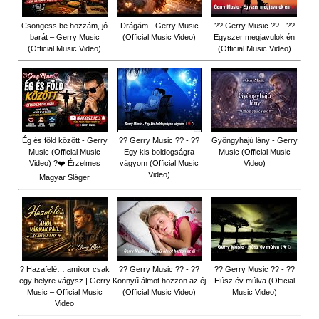
Csöngess be hozzám, jó
Drágám - Gerry Music
?? Gerry Music ?? - ??
barát – Gerry Music
(Official Music Video)
Egyszer megjavulok én
(Official Music Video)
(Official Music Video)
Ég és föld között - Gerry
?? Gerry Music ?? - ??
Gyöngyhajú lány - Gerry
Music (Official Music
Egy kis boldogságra
Music (Official Music
Video) ?❤️ Érzelmes
vágyom (Official Music
Video)
Video)
Magyar Sláger
? Hazafelé… amikor csak
?? Gerry Music ?? - ??
?? Gerry Music ?? - ??
egy helyre vágysz | Gerry
Könnyű álmot hozzon az éj
Húsz év múlva (Official
Music – Official Music
(Official Music Video)
Music Video)
Video