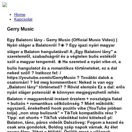
Home
Kapcsolat
Gerry Music
Egy Balatoni lány - Gerry Music (Official Music Video) |
Nyári sláger a Balatonról ?☀️ ? Egy igazi nyári magyar
sláger a Balaton hangulatával! A „Egy Balatoni lány” a
szerelemről, szabadságról és a végtelen bulis estékről
szól a magyar tengernél. ☀️ Ha szereted a nyári vibe-ot, a
bulis hangulatot és a romantikus történeteket, ez a dal
neked szól! ? Iratkozz fel: /
https://youtube.com/c/GerryMusic ? További dalok a
csatornán! ? Írd meg kommentben: Neked is van egy
„Balatoni lány” történeted? ? Rövid elemzés Ez a dal: erős
nyári sláger potenciál ☀️ könnyen megjegyezhető refrén
Balaton = magyaroknál instant érzelem + nosztalgia fiatal
+ bulizós + romantikus célközönség ? Miért működik:
egyszerű, énekelhető hook pozitív vibe (YouTube jobban
tolja) „non stop bulizunk” = TikTok kompatibilis rész ?
Tipp: ezt shorts + TikTok videókkal tolni kötelező pl:
Balaton, tánc, páros videók Dalszöveg: Fogom a kezed és
csak arra gondolok, Boldog szép napok várnak. Az élet
csupa fény, Jöhet a Hálidéj, Örülök most a világnak.