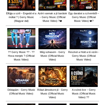
Elfújja a szél – Engedd el a
Azért vannak a jó barátok
Egy darabot a szívemből –
múltat ? | Gerry Music
– Gerry Music (Official
Gerry Music (Official
(Magyar dal)
Music Video) ?❤️
Music Video) ❤️?
?? Gerry Music ?? - ??
Még sohasem - Gerry
Reszket a Hold a tó vizén -
Hova menjek ? (Official
Music (Official Music
Gerry Music (Official
Music Video)
Video)
Music Video)
Dédapám - Gerry Music
Rólad álmodozni jó - Gerry
A csönd éve – Gerry
(Official Music Video)
Music (Official Music
Music (Official Music
Video)
Video) ??