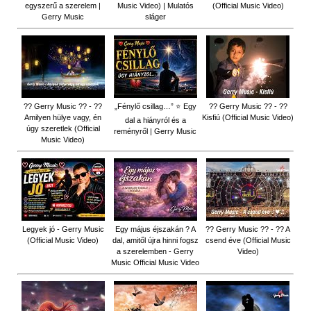
egyszerű a szerelem |
Music Video) | Mulatós
(Official Music Video)
Gerry Music
sláger
?? Gerry Music ?? - ??
„Fénylő csillag…” ⭐ Egy
?? Gerry Music ?? - ??
Amilyen hülye vagy, én
Kisfiú (Official Music Video)
dal a hiányról és a
úgy szeretlek (Official
reményről | Gerry Music
Music Video)
Legyek jó - Gerry Music
Egy május éjszakán ? A
?? Gerry Music ?? - ?? A
(Official Music Video)
dal, amitől újra hinni fogsz
csend éve (Official Music
a szerelemben - Gerry
Video)
Music Official Music Video