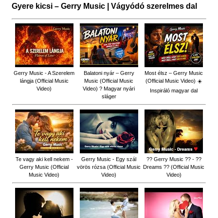
Gyere kicsi – Gerry Music | Vágyódó szerelmes dal
Gerry Music - A Szerelem
Balatoni nyár – Gerry
Most élsz – Gerry Music
lángja (Official Music
Music (Official Music
(Official Music Video) ☀️
Video)
Video) ? Magyar nyári
Inspiráló magyar dal
sláger
Te vagy aki kell nekem -
Gerry Music - Egy szál
?? Gerry Music ?? - ??
Gerry Music (Official
vörös rózsa (Official Music
Dreams ?? (Official Music
Music Video)
Video)
Video)