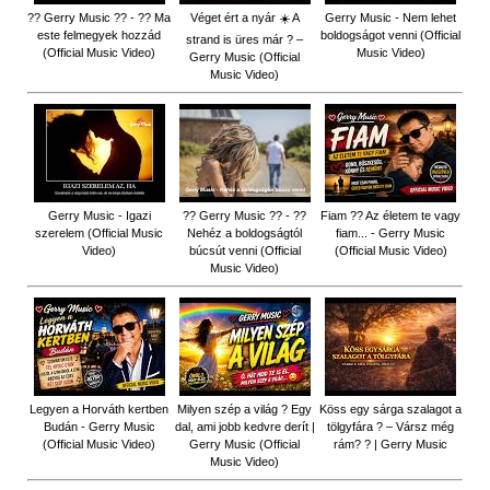
?? Gerry Music ?? - ?? Ma
Véget ért a nyár ☀️ A
Gerry Music - Nem lehet
este felmegyek hozzád
boldogságot venni (Official
strand is üres már ? –
(Official Music Video)
Music Video)
Gerry Music (Official
Music Video)
Gerry Music - Igazi
?? Gerry Music ?? - ??
Fiam ?‍? Az életem te vagy
szerelem (Official Music
Nehéz a boldogságtól
fiam... - Gerry Music
Video)
búcsút venni (Official
(Official Music Video)
Music Video)
Legyen a Horváth kertben
Milyen szép a világ ? Egy
Köss egy sárga szalagot a
Budán - Gerry Music
dal, ami jobb kedvre derít |
tölgyfára ?️ – Vársz még
(Official Music Video)
Gerry Music (Official
rám? ? | Gerry Music
Music Video)