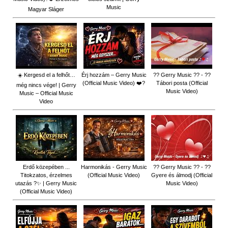
Music
Magyar Sláger
☀️ Kergesd el a felhőt…
Érj hozzám – Gerry Music
?? Gerry Music ?? - ??
(Official Music Video) ❤️?
Tábori posta (Official
még nincs vége! | Gerry
Music Video)
Music – Official Music
Video
Erdő közepében ...
Harmonikás - Gerry Music
?? Gerry Music ?? - ??
Titokzatos, érzelmes
(Official Music Video)
Gyere és álmodj (Official
utazás ?✨ | Gerry Music
Music Video)
(Official Music Video)