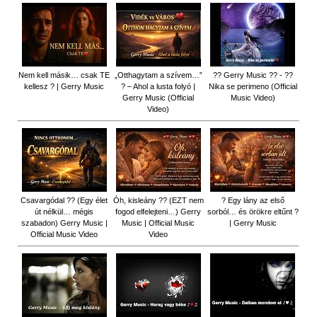
Nem kell másik… csak TE
„Otthagytam a szívem…”
?? Gerry Music ?? - ??
kellesz ? | Gerry Music
? – Ahol a lusta folyó |
Nika se perimeno (Official
Gerry Music (Official
Music Video)
Video)
Csavargódal ?? (Egy élet
Óh, kisleány ?? (EZT nem
? Egy lány az első
út nélkül… mégis
fogod elfelejteni…) Gerry
sorból… és örökre eltűnt ?
szabadon) Gerry Music |
Music | Official Music
| Gerry Music
Official Music Video
Video