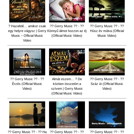
? Hazafelé… amikor csak
?? Gerry Music ?? - ??
?? Gerry Music ?? - ??
egy helyre vágysz | Gerry
Könnyű álmot hozzon az éj
Húsz év múlva (Official
Music – Official Music
(Official Music Video)
Music Video)
Video
?? Gerry Music ?? - ??
Almát eszem… ? De
?? Gerry Music ?? - ??
Érzés (Official Music
közben összetört a
Száz út (Official Music
Video)
szívem | Gerry Music
Video)
(Official Music Video)
?? Gerry Music ?? - ?? Ha
?? Gerry Music ?? - ??
?? Gerry Music ?? - ??