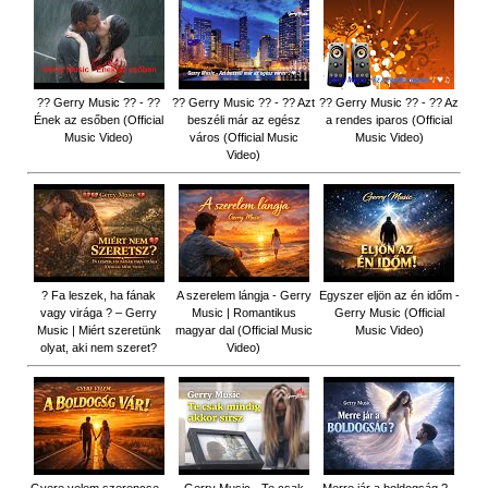
?? Gerry Music ?? - ??
?? Gerry Music ?? - ?? Azt
?? Gerry Music ?? - ?? Az
Ének az esőben (Official
beszéli már az egész
a rendes iparos (Official
Music Video)
város (Official Music
Music Video)
Video)
? Fa leszek, ha fának
A szerelem lángja - Gerry
Egyszer eljön az én időm -
vagy virága ? – Gerry
Music | Romantikus
Gerry Music (Official
Music | Miért szeretünk
magyar dal (Official Music
Music Video)
olyat, aki nem szeret?
Video)