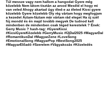
Túl messze vagy nem hallom a hangodat Gyere még
közelebb Nem látom tisztán az arcod Meséld el hogy mi
van veled Ahogy akartad úgy éled-e az életed Kicsi gyere
közelebb Gyere közelebb Oly rég vártam hogy megfogjam
a kezedet Áztam-fáztam már vártam rád eleget Ha új szél
fúj mondd és én majd tovább megyek De tudnod kell
mindenben de mindenben csak téged kerestelek ? Ének:
Gerry Music ? hash-tag: #GyereKicsi
#KicsiGyereKözelebb #GerryMusic #ÚjDal2025 #MagyarDal
#RomantikusDal #MagyarZene #LoveSong
#EmotionalSong #MagyarPop #BestSong2025
#MagyarElőadó #Szerelem #Vágyakozás #Közeledés