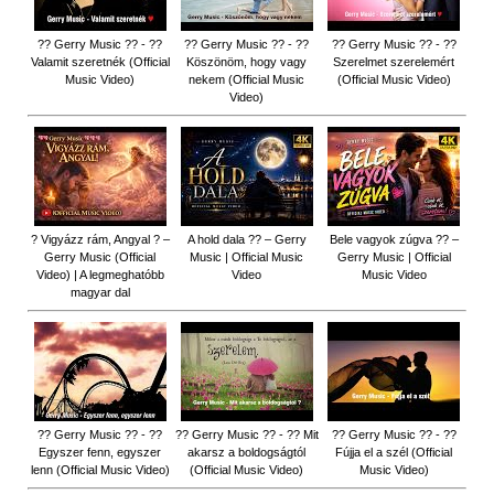
?? Gerry Music ?? - ??
?? Gerry Music ?? - ??
?? Gerry Music ?? - ??
Valamit szeretnék (Official
Köszönöm, hogy vagy
Szerelmet szerelemért
Music Video)
nekem (Official Music
(Official Music Video)
Video)
? Vigyázz rám, Angyal ? –
A hold dala ?? – Gerry
Bele vagyok zúgva ?? –
Gerry Music (Official
Music | Official Music
Gerry Music | Official
Video) | A legmeghatóbb
Video
Music Video
magyar dal
?? Gerry Music ?? - ??
?? Gerry Music ?? - ?? Mit
?? Gerry Music ?? - ??
Egyszer fenn, egyszer
akarsz a boldogságtól
Fújja el a szél (Official
lenn (Official Music Video)
(Official Music Video)
Music Video)