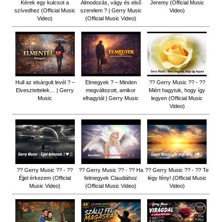
Kérek egy kulcsot a
Álmodozás, vágy és első
Jeremy (Official Music
szívedhez (Official Music
szerelem ? | Gerry Music
Video)
Video)
(Official Music Video)
Hull az elsárgult levél ? –
Elmegyek ? – Minden
?? Gerry Music ?? - ??
Elvesztettelek… | Gerry
megváltozott, amikor
Miért hagytuk, hogy így
Music
elhagytál | Gerry Music
legyen (Official Music
Video)
?? Gerry Music ?? - ??
?? Gerry Music ?? - ?? Ha
?? Gerry Music ?? - ?? Te
Éjjel érkezem (Official
felmegyek Claudiához
légy fény! (Official Music
Music Video)
(Official Music Video)
Video)