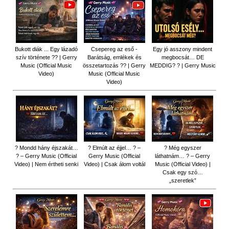
Bukott diák ... Egy lázadó
Csepereg az eső -
Egy jó asszony mindent
szív története ?? | Gerry
Barátság, emlékek és
megbocsát… DE
Music (Official Music
összetartozás ?️? | Gerry
MEDDIG? ? | Gerry Music
Video)
Music (Official Music
Video)
? Mondd hány éjszakát…
? Elmúlt az éjjel… ? –
? Még egyszer
? – Gerry Music (Official
Gerry Music (Official
láthatnám… ? – Gerry
Video) | Nem értheti senki
Video) | Csak álom voltál
Music (Official Video) |
Csak egy szó…
„szeretlek”