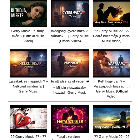
Gerry Music - Ki tudja,
Boldogság, gyere haza ? –
?? Gerry Music ?? - ??
miért ? (Official Music
Vártalak… | Gerry Music
Pedró kocsmája (Official
Video)
(Official Video)
Music Video)
Éjszakák és nappalok ? –
Te ott állsz az út végén ❤️
Kell, hogy várj ? –
Nélküled minden fáj |
Visszajövök hozzád… |
– Mindig visszatalálok
Gerry Music
Gerry Music (Official
hozzád | Gerry Music
Video)
?? Gerry Music ?? - ??
Fiatal szerelem ...
?? Gerry Music ?? - ??