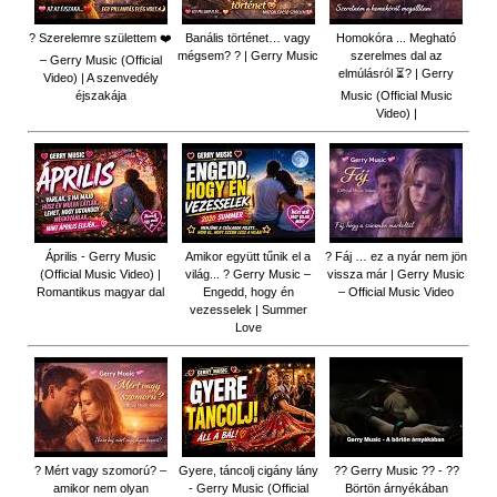
? Szerelemre születtem ❤️
Banális történet… vagy
Homokóra ... Megható
mégsem? ? | Gerry Music
szerelmes dal az
– Gerry Music (Official
elmúlásról ⏳? | Gerry
Video) | A szenvedély
éjszakája
Music (Official Music
Video) |
Április - Gerry Music
Amikor együtt tűnik el a
? Fáj … ez a nyár nem jön
(Official Music Video) |
világ... ? Gerry Music –
vissza már | Gerry Music
Romantikus magyar dal
Engedd, hogy én
– Official Music Video
vezesselek | Summer
Love
? Mért vagy szomorú? –
Gyere, táncolj cigány lány
?? Gerry Music ?? - ??
amikor nem olyan
- Gerry Music (Official
Börtön árnyékában