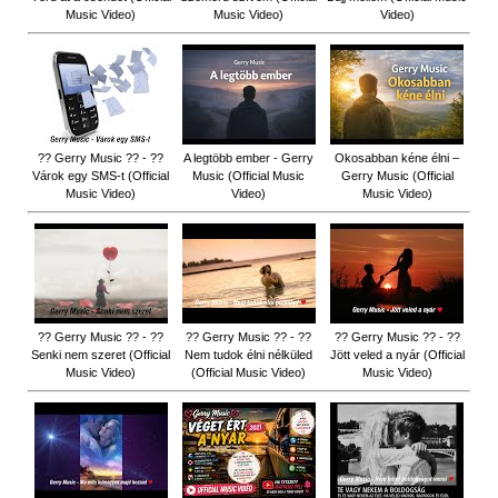
Music Video)
Music Video)
Video)
?? Gerry Music ?? - ??
A legtöbb ember - Gerry
Okosabban kéne élni –
Várok egy SMS-t (Official
Music (Official Music
Gerry Music (Official
Music Video)
Video)
Music Video)
?? Gerry Music ?? - ??
?? Gerry Music ?? - ??
?? Gerry Music ?? - ??
Senki nem szeret (Official
Nem tudok élni nélküled
Jött veled a nyár (Official
Music Video)
(Official Music Video)
Music Video)