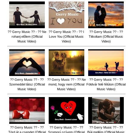
?? Gerry Music ?? - ?? Ne
?? Gerry Music ?? - ?? I
?? Gerry Music ?? - ??
rohanj előlem (Official
Love You (Official Music
Titkoltam (Official Music
Music Video)
Video)
Video)
?? Gerry Music ?? - ??
?? Gerry Music ?? - ?? Ne
?? Gerry Music ?? - ??
Szemeddel látsz (Official
mond, hogy nem (Official
Földvár felé félúton (Official
Music Video)
Music Video)
Music Video)
?? Gerry Music ?? - ??
?? Gerry Music ?? - ??
?? Gerry Music ?? - ??
Törd át a csendet (Official
Szomorú szívem (Official
Bújj mellém (Official Music