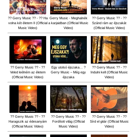
?? Gerry Music ?? - ?? Ha
Gerry Music - Meghalnék
?? Gerry Music ?? - ??
volna két életem II (Official
a karjaidban (Official Music
Szánd rám az éjszakát
Music Video)
Video)
(Official Music Video)
?? Gerry Music ?? - ??
Egy utolsó éjszaka… ?
?? Gerry Music ?? - ??
Veled leélném az életem
Gerry Music – Még egy
Indulni kell (Official Music
(Official Music Video)
éjszaka
Video)
?? Gerry Music ?? - ??
?? Gerry Music ?? - ??
?? Gerry Music ?? - ??
Haragszik az édesanyám
Fordított világ (Official
Sírd el gitár (Official Music
(Official Music Video)
Music Video)
Video)