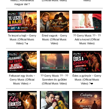
Video) | Romantikus
(Official Music Video)
Video)
magyar dal ?
Te leszel a hajó – Gerry
Érted vagyok - Gerry
?? Gerry Music ?? - ??
Music (Official Music
Music (Official Music
Add a kezed (Official
Video) ?☀️
Video)
Music Video)
Felkavart egy érzés –
?? Gerry Music ?? - ??
Édes a gyönyör – Gerry
Gerry Music (Official
Szerelem és gyűlölet
Music (Official Music
Music Video) ⚡
(Official Music Video)
Video) ?❤️