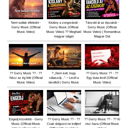
Nem tudlak elfeledni -
Kislány a zongoránál -
Táncold át az éjszakát -
Gerry Music (Official
Gerry Music (Official
Gerry Music (Official
Music Video)
Music Video) ?? Megható
Music Video) | Romantikus
magyar sláger
Magyar Dal
?? Gerry Music ?? - ??
? „Nem kell, hogy
?? Gerry Music ?? - ??
Nézz az ég felé (Official
válaszolj…” – Levél a
Egy buta levél (Official
Music Video)
távolból | Gerry Music
Music Video)
Engedj közelebb - Gerry
?? Gerry Music ?? - ??
?? Gerry Music ?? - ?? Ki
Music (Official Music
Csak dolgozni ne kelljen!
visz haza (Official Music