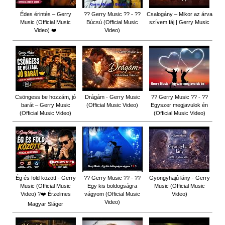
Édes érintés – Gerry
?? Gerry Music ?? - ??
Csalogány – Mikor az árva
Music (Official Music
Búcsú (Official Music
szívem fáj | Gerry Music
Video) ❤️
Video)
Csöngess be hozzám, jó
Drágám - Gerry Music
?? Gerry Music ?? - ??
barát – Gerry Music
(Official Music Video)
Egyszer megjavulok én
(Official Music Video)
(Official Music Video)
Ég és föld között - Gerry
?? Gerry Music ?? - ??
Gyöngyhajú lány - Gerry
Music (Official Music
Egy kis boldogságra
Music (Official Music
Video) ?❤️ Érzelmes
vágyom (Official Music
Video)
Video)
Magyar Sláger