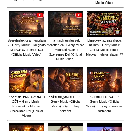
Music Video)
Szeretnélek újra megtalálni
Ha majd nem leszek
Elmegyek az éjszakába
? | Gerry Music – Megható
melletted én | Gerry Music
mulatni - Gerry Music
Magyar Szerelmes Dal
– Megható Magyar
(Official Music Video) |
(Official Music Video)
Szerelmes Dal (Official
Magyar mulatós sláger ??
Music Video)
? SZERETEM A CSÓKOD
? Sírni hogyha kell… ? –
? Comment ça va… ? –
ÍZÉT – Gerry Music |
Gerry Music (Official
Gerry Music (Official
Romantikus Magyar
Video) | Gyere, bújj
Video) | Egy nyári románc
Szerelmes Dal (Official
hozzám
története
Video)