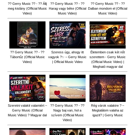
?? Gerry Music ?? - ?? Állj
?? Gerry Music ?? - ??
?? Gerry Music ?? - ??
meg kislány (Official Music
Harag vagy béke (Official
Dalban mondom el (Official
Video)
Music Video)
Music Video)
?? Gerry Music ?? - ??
Szeress úgy, ahogy itt
Életemben csak két nőt
Tábortűz (Official Music
vagyok ?✨ – Gerry Music
szerettem - Gerry Music
Video)
| Official Music Video
(Official Music Video) |
Megható magyar dal
Szeretni valakit valamiért –
?? Gerry Music ?? - ??
Rég várok valakire ? –
Gerry Music (Official
Nagy baj van, hol a
Megtalálom valaha az
Music Video) ? Magyar dal
szívem (Official Music
igazit? | Gerry Music
Video)