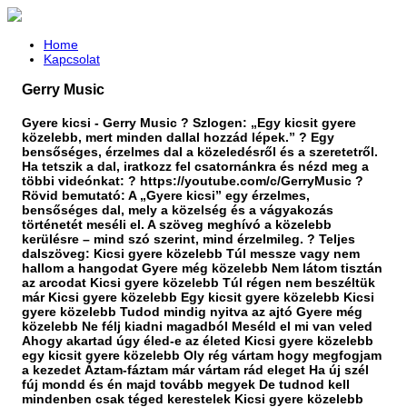
Home
Kapcsolat
Gerry Music
Gyere kicsi - Gerry Music ? Szlogen: „Egy kicsit gyere
közelebb, mert minden dallal hozzád lépek.” ? Egy
bensőséges, érzelmes dal a közeledésről és a szeretetről.
Ha tetszik a dal, iratkozz fel csatornánkra és nézd meg a
többi videónkat: ? https://youtube.com/c/GerryMusic ?
Rövid bemutató: A „Gyere kicsi” egy érzelmes,
bensőséges dal, mely a közelség és a vágyakozás
történetét meséli el. A szöveg meghívó a közelebb
kerülésre – mind szó szerint, mind érzelmileg. ? Teljes
dalszöveg: Kicsi gyere közelebb Túl messze vagy nem
hallom a hangodat Gyere még közelebb Nem látom tisztán
az arcodat Kicsi gyere közelebb Túl régen nem beszéltük
már Kicsi gyere közelebb Egy kicsit gyere közelebb Kicsi
gyere közelebb Tudod mindig nyitva az ajtó Gyere még
közelebb Ne félj kiadni magadból Meséld el mi van veled
Ahogy akartad úgy éled-e az életed Kicsi gyere közelebb
egy kicsit gyere közelebb Oly rég vártam hogy megfogjam
a kezedet Áztam-fáztam már vártam rád eleget Ha új szél
fúj mondd és én majd tovább megyek De tudnod kell
mindenben csak téged kerestelek Kicsi gyere közelebb