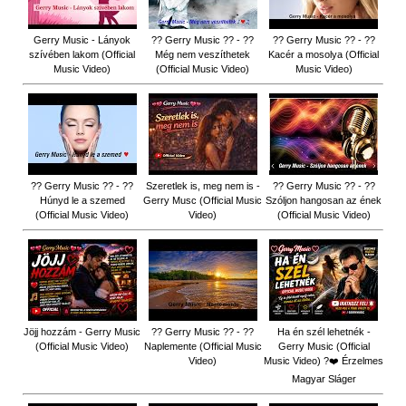
Gerry Music - Lányok
?? Gerry Music ?? - ??
?? Gerry Music ?? - ??
szívében lakom (Official
Még nem veszíthetek
Kacér a mosolya (Official
Music Video)
(Official Music Video)
Music Video)
?? Gerry Music ?? - ??
Szeretlek is, meg nem is -
?? Gerry Music ?? - ??
Húnyd le a szemed
Gerry Musc (Official Music
Szóljon hangosan az ének
(Official Music Video)
Video)
(Official Music Video)
Jöjj hozzám - Gerry Music
?? Gerry Music ?? - ??
Ha én szél lehetnék -
(Official Music Video)
Naplemente (Official Music
Gerry Music (Official
Video)
Music Video) ?️❤️ Érzelmes
Magyar Sláger