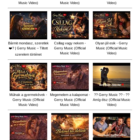
Music Video)
Music Video)
Video)
Bármit mondasz, szeretlek
Csillag vagy nekem -
Olyan jól esik - Gerry
❤️‍? | Gerry Music – Tiltott
Gerry Music (Official
Music (Official Music
Music Video)
Video)
szerelem történet
Múlnak a gyermekévek -
Megemelem a kalapomat -
?? Gerry Music ?? - ??
Gerry Music (Official
Gerry Music (Official
Amíg élsz (Official Music
Music Video)
Music Video)
Video)