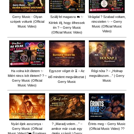
Gerry Music - Olyan
Szállj fel magasra ☁️ ✨
Virágdal ? Szabad voltam,
szépek voltunk (Official
nincstelen ✨ – Gerry
Kérlek élj, hogy élhessek
Music Video)
Music (Official Music
én ? – Gerry Music
Video)
(Official Music Video)
Ha volna két életem ✨
Egyszer véget ér ⏳ – Az
Régi nóta ? – „Holnap
Miért nincs két életem? ? –
megváltozom…” | Gerry
idő mindent megváltoztat |
Gerry Music (Official
Music
Gerry Music
Music Video)
Nyári éjek asszonya -
? „Maradj velem…” –
Érints meg – Gerry Music
Gerry Music (Official
amikor már csak egy
(Official Music Video) ??
Music Video)?❤️ Érzelmes
ölelés számít | Gerry