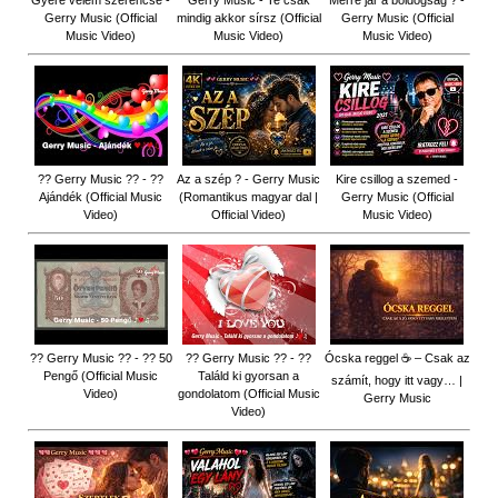
Gyere velem szerencse -
Gerry Music - Te csak
Merre jár a boldogság ? -
Gerry Music (Official
mindig akkor sírsz (Official
Gerry Music (Official
Music Video)
Music Video)
Music Video)
?? Gerry Music ?? - ??
Az a szép ? - Gerry Music
Kire csillog a szemed -
Ajándék (Official Music
(Romantikus magyar dal |
Gerry Music (Official
Video)
Official Video)
Music Video)
?? Gerry Music ?? - ?? 50
?? Gerry Music ?? - ??
Ócska reggel ☕ – Csak az
Pengő (Official Music
Találd ki gyorsan a
számít, hogy itt vagy… |
Video)
gondolatom (Official Music
Gerry Music
Video)