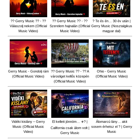
?? Gerry Music ?? - ??
?? Gerry Music ?? - ??
? Te és én… 30 év után |
Válaszolj nekem (Official
Szerelem hajnalán (Official
Gerry Music (Nosztalgikus
Music Video)
Music Video)
magyar dal)
Gerry Music - Gondolj rám
?? Gerry Music ?? - ?? A
Ohio - Gerry Music
(Official Music Video)
városliget kellős közepén
(Official Music Video)
(Official Music Video)
Vidéki kislány – Gerry
El kellett jönnöm… ✈️? |
Álomarcú lány… akit
Music (Official Music
sosem érhetsz el ? | Gerry
California csak álom volt |
Video)
Music
Gerry Music