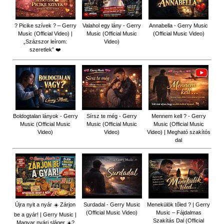
? Picike szívek ? – Gerry
Valahol egy lány - Gerry
Annabella - Gerry Music
Music (Official Video) |
Music (Official Music
(Official Music Video)
„Százszor leírom:
Video)
szeretlek” ❤️
Boldogtalan lányok - Gerry
Sírsz te még - Gerry
Mennem kell ? - Gerry
Music (Official Music
Music (Official Music
Music (Official Music
Video)
Video)
Video) | Megható szakítós
dal
Újra nyit a nyár ☀️ Zárjon
Surdadal - Gerry Music
Menekülök tőled ? | Gerry
(Official Music Video)
Music – Fájdalmas
be a gyár! | Gerry Music |
Szakítás Dal (Official
Magyar nyári sláger ☀️?