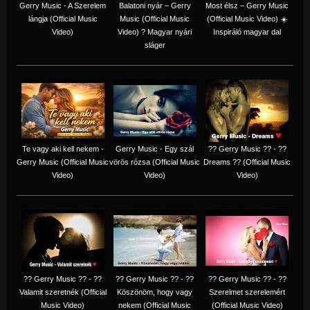
Gerry Music - A Szerelem
Balatoni nyár – Gerry
Most élsz – Gerry Music
lángja (Official Music
Music (Official Music
(Official Music Video) ☀️
Video)
Video) ? Magyar nyári
Inspiráló magyar dal
sláger
Te vagy aki kell nekem -
Gerry Music - Egy szál
?? Gerry Music ?? - ??
Gerry Music (Official Music
vörös rózsa (Official Music
Dreams ?? (Official Music
Video)
Video)
Video)
?? Gerry Music ?? - ??
?? Gerry Music ?? - ??
?? Gerry Music ?? - ??
Valamit szeretnék (Official
Köszönöm, hogy vagy
Szerelmet szerelemért
Music Video)
nekem (Official Music
(Official Music Video)