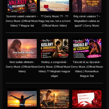
Szeretni valakit valamiért –
?? Gerry Music ?? - ??
Rég várok valakire ? –
Gerry Music (Official Music
Nagy baj van, hol a szívem
Megtalálom valaha az
Video) ? Magyar dal
(Official Music Video)
igazit? | Gerry Music
Nem tudlak elfeledni -
Kislány a zongoránál -
Táncold át az éjszakát -
Gerry Music (Official Music
Gerry Music (Official Music
Gerry Music (Official Music
Video)
Video) ?? Megható magyar
Video) | Romantikus
sláger
Magyar Dal