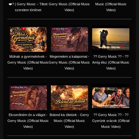
❤️‍? | Gerry Music – Tiltott
Gerry Music (Official Music
Music (Official Music
szerelem történet
Video)
Video)
Múlnak a gyermekévek -
Megemelem a kalapomat -
?? Gerry Music ?? - ??
Gerry Music (Official Music
Gerry Music (Official Music
Amíg élsz (Official Music
Video)
Video)
Video)
Elcserélném én a világot -
Bolond kis életünk - Gerry
?? Gerry Music ?? - ??
Gerry Music (Official Music
Music (Official Music
Gyerünk srácok (Official
Video)
Video)
Music Video)