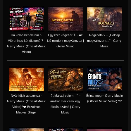
Ha volna két életem ✨
Egyszer véget ér ⏳ – Az
Régi nóta ? – „Holnap
Miért nincs két életem? ? –
idő mindent megváltoztat |
megváltozom…” | Gerry
Gerry Music (Official Music
Gerry Music
Music
Video)
Nyári éjek asszonya -
? „Maradj velem…” –
Érints meg – Gerry Music
Gerry Music (Official Music
amikor már csak egy
(Official Music Video) ??
Video)?❤️ Érzelmes
ölelés számít | Gerry
Magyar Sláger
Music