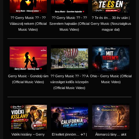
?? Gerry Music ?? - ??
?? Gerry Music ?? - ??
? Te és én… 30 év után |
Válaszolj nekem (Official
Szerelem hajnalán (Official
Gerry Music (Nosztalgikus
Music Video)
Music Video)
magyar dal)
Gerry Music - Gondolj rám
?? Gerry Music ?? - ?? A
Ohio - Gerry Music (Official
(Official Music Video)
városliget kellős közepén
Music Video)
(Official Music Video)
Vidéki kislány – Gerry
El kellett jönnöm… ✈️? |
Álomarcú lány… akit