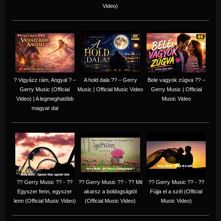
Video)
? Vigyázz rám, Angyal ? –
A hold dala ?? – Gerry
Bele vagyok zúgva ?? –
Gerry Music (Official
Music | Official Music Video
Gerry Music | Official
Video) | A legmeghatóbb
Music Video
magyar dal
?? Gerry Music ?? - ??
?? Gerry Music ?? - ?? Mit
?? Gerry Music ?? - ??
Egyszer fenn, egyszer
akarsz a boldogságtól
Fújja el a szél (Official
lenn (Official Music Video)
(Official Music Video)
Music Video)