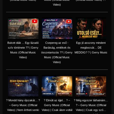
Video)
Bukott diák ... Egy lázadó
Csepereg az eső -
Egy jó asszony mindent
szív története ?? | Gerry
Barátság, emlékek és
megbocsát… DE
Music (Official Music
összetartozás ?️? | Gerry
MEDDIG? ? | Gerry Music
Video)
Music (Official Music
Video)
? Mondd hány éjszakát… ?
? Elmúlt az éjjel… ? –
? Még egyszer láthatnám…
– Gerry Music (Official
Gerry Music (Official
? – Gerry Music (Official
Video) | Nem értheti senki
Video) | Csak álom voltál
Video) | Csak egy szó…