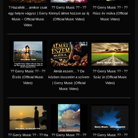
? Hazafelé… amikor csak
?? Gerry Music ?? - ??
?? Gerry Music ?? - ??
egy helyre vágysz | Gerry
Könnyű álmot hozzon az éj
Húsz év múlva (Official
Music – Official Music
(Official Music Video)
Music Video)
Video
?? Gerry Music ?? - ??
Almát eszem… ? De
?? Gerry Music ?? - ??
Érzés (Official Music
közben összetört a szívem
Száz út (Official Music
Video)
| Gerry Music (Official
Video)
Music Video)
?? Gerry Music ?? - ?? Ha
?? Gerry Music ?? - ??
?? Gerry Music ?? - ??