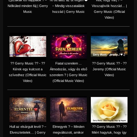
Nélküled minden fáj | Gerry
– Mindig visszatalálok
Visszajövök hozzád… |
Music
hozzád | Gerry Music
Gerry Music (Official
Video)
?? Gerry Music ?? - ??
Fiatal szerelem ...
?? Gerry Music ?? - ??
Kérek egy kulcsot a
Álmodozás, vágy és első
Jeremy (Official Music
szívedhez (Official Music
szerelem ? | Gerry Music
Video)
Video)
(Official Music Video)
Hull az elsárgult levél ? –
Elmegyek ? – Minden
?? Gerry Music ?? - ??
Elvesztettelek… | Gerry
megváltozott, amikor
Miért hagytuk, hogy így