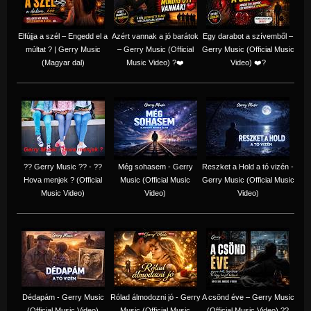
Elfújja a szél – Engedd el a
Azért vannak a jó barátok
Egy darabot a szívemből –
múltat ? | Gerry Music
– Gerry Music (Official
Gerry Music (Official Music
(Magyar dal)
Music Video) ?❤️
Video) ❤️?
?? Gerry Music ?? - ??
Még sohasem - Gerry
Reszket a Hold a tó vizén -
Hova menjek ? (Official
Music (Official Music
Gerry Music (Official Music
Music Video)
Video)
Video)
Dédapám - Gerry Music
Rólad álmodozni jó - Gerry
A csönd éve – Gerry Music
(Official Music Video)
Music (Official Music
(Official Music Video) ??