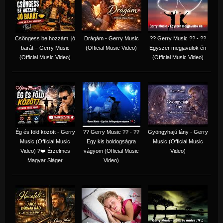
Csöngess be hozzám, jó
Drágám - Gerry Music
?? Gerry Music ?? - ??
barát – Gerry Music
(Official Music Video)
Egyszer megjavulok én
(Official Music Video)
(Official Music Video)
Ég és föld között - Gerry
?? Gerry Music ?? - ??
Gyöngyhajú lány - Gerry
Music (Official Music
Egy kis boldogságra
Music (Official Music
Video) ?❤️ Érzelmes
vágyom (Official Music
Video)
Magyar Sláger
Video)