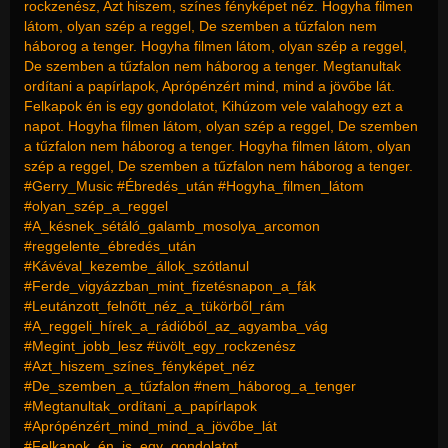
rockzenész, Azt hiszem, színes fényképet néz. Hogyha filmen
látom, olyan szép a reggel, De szemben a tűzfalon nem
háborog a tenger. Hogyha filmen látom, olyan szép a reggel,
De szemben a tűzfalon nem háborog a tenger. Megtanultak
ordítani a papírlapok, Aprópénzért mind, mind a jövőbe lát.
Felkapok én is egy gondolatot, Kihúzom vele valahogy ezt a
napot. Hogyha filmen látom, olyan szép a reggel, De szemben
a tűzfalon nem háborog a tenger. Hogyha filmen látom, olyan
szép a reggel, De szemben a tűzfalon nem háborog a tenger.
#Gerry_Music #Ébredés_után #Hogyha_filmen_látom
#olyan_szép_a_reggel
#A_késnek_sétáló_galamb_mosolya_arcomon
#reggelente_ébredés_után
#Kávéval_kezembe_állok_szótlanul
#Ferde_vigyázzban_mint_fizetésnapon_a_fák
#Leutánzott_felnőtt_néz_a_tükörből_rám
#A_reggeli_hírek_a_rádióból_az_agyamba_vág
#Megint_jobb_lesz #üvölt_egy_rockzenész
#Azt_hiszem_színes_fényképet_néz
#De_szemben_a_tűzfalon #nem_háborog_a_tenger
#Megtanultak_ordítani_a_papírlapok
#Aprópénzért_mind_mind_a_jövőbe_lát
#Felkapok_én_is_egy_gondolatot