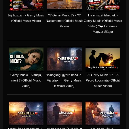
Jöjj hozzám - Gerry Music
?? Gerry Music ?? - ??
Ha én szél lehetnék -
(Official Music Video)
Naplemente (Official Music
Gerry Music (Official Music
Video)
Video) ?️❤️ Érzelmes
Magyar Sláger
Gerry Music - Ki tudja,
Boldogság, gyere haza ? –
?? Gerry Music ?? - ??
miért ? (Official Music
Vártalak… | Gerry Music
Pedró kocsmája (Official
Video)
(Official Video)
Music Video)
Éjszakák és nappalok ? –
Te ott állsz az út végén ❤️
Kell, hogy várj ? –