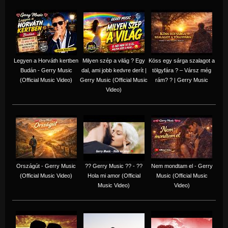
Legyen a Horváth kertben
Milyen szép a világ ? Egy
Köss egy sárga szalagot a
Budán - Gerry Music
dal, ami jobb kedvre derít |
tölgyfára ?️ – Vársz még
(Official Music Video)
Gerry Music (Official Music
rám? ? | Gerry Music
Video)
Országút - Gerry Music
?? Gerry Music ?? - ??
Nem mondtam el - Gerry
(Official Music Video)
Hola mi amor (Official
Music (Official Music
Music Video)
Video)