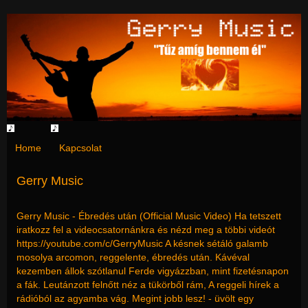
Home
Kapcsolat
Gerry Music
Gerry Music - Ébredés után (Official Music Video) Ha tetszett
iratkozz fel a videocsatornánkra és nézd meg a többi videót
https://youtube.com/c/GerryMusic A késnek sétáló galamb
mosolya arcomon, reggelente, ébredés után. Kávéval
kezemben állok szótlanul Ferde vigyázzban, mint fizetésnapon
a fák. Leutánzott felnőtt néz a tükörből rám, A reggeli hírek a
rádióból az agyamba vág. Megint jobb lesz! - üvölt egy