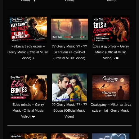
Felkavart egy érzés –
?? Gerry Music ?? - ??
Édes a gyönyör – Gerry
Gerry Music (Official Music
Szerelem és gyűlölet
Music (Official Music
Video) ⚡
(Official Music Video)
Video) ?❤️
Édes érintés – Gerry
?? Gerry Music ?? - ??
Csalogány – Mikor az árva
Music (Official Music
Búcsú (Official Music
szívem fáj | Gerry Music
Video) ❤️
Video)