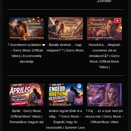
„szeretlek”
? Szerelemre születtem ❤️
Banális történet… vagy
Homokóra ... Megható
– Gerry Music (Official
mégsem? ? | Gerry Music
szerelmes dal az
Video) | A szenvedély
elmúlásról ⏳? | Gerry
éjszakája
Music (Official Music
Video) |
Április - Gerry Music
Amikor együtt tűnik el a
? Fáj … ez a nyár nem jön
(Official Music Video) |
világ... ? Gerry Music –
vissza már | Gerry Music –
Romantikus magyar dal
Engedd, hogy én
Official Music Video
vezesselek | Summer Love