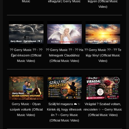
Music
elhagytál | Gerry Music
legyen (Official Music
Video)
?? Gerry Music ?? - ??
?? Gerry Music ?? - ?? Ha
?? Gerry Music ?? - ?? Te
Éjjel érkezem (Official
felmegyek Claudiához
légy fény! (Official Music
Music Video)
(Official Music Video)
Video)
Gerry Music - Olyan
Szállj fel magasra ☁️ ✨
Virágdal ? Szabad voltam,
szépek voltunk (Official
Kérlek élj, hogy élhessek
nincstelen ✨ – Gerry Music
Music Video)
én ? – Gerry Music
(Official Music Video)
(Official Music Video)