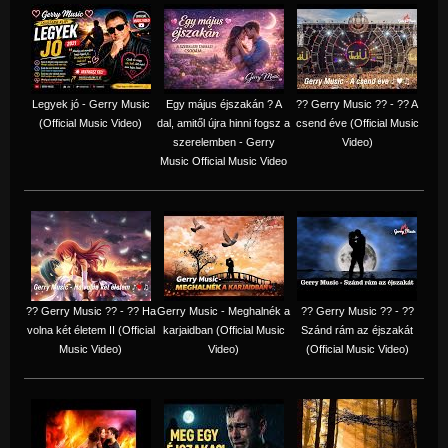
Legyek jó - Gerry Music
Egy május éjszakán ? A
?? Gerry Music ?? - ?? A
(Official Music Video)
dal, amitől újra hinni fogsz a
csend éve (Official Music
szerelemben - Gerry
Video)
Music Official Music Video
?? Gerry Music ?? - ?? Ha
Gerry Music - Meghalnék a
?? Gerry Music ?? - ??
volna két életem II (Official
karjaidban (Official Music
Szánd rám az éjszakát
Music Video)
Video)
(Official Music Video)