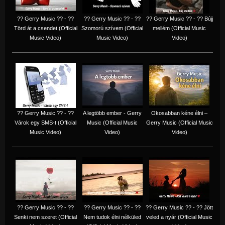
?? Gerry Music ?? - ??
?? Gerry Music ?? - ??
?? Gerry Music ?? - ?? Bújj
Törd át a csendet (Official
Szomorú szívem (Official
mellém (Official Music
Music Video)
Music Video)
Video)
?? Gerry Music ?? - ??
A legtöbb ember - Gerry
Okosabban kéne élni –
Várok egy SMS-t (Official
Music (Official Music
Gerry Music (Official Music
Music Video)
Video)
Video)
?? Gerry Music ?? - ??
?? Gerry Music ?? - ??
?? Gerry Music ?? - ?? Jött
Senki nem szeret (Official
Nem tudok élni nélküled
veled a nyár (Official Music