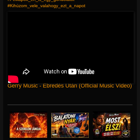
#Kihúzom_vele_valahogy_ezt_a_napot
Gerry Music - Ébredés Után (Official Music Video)