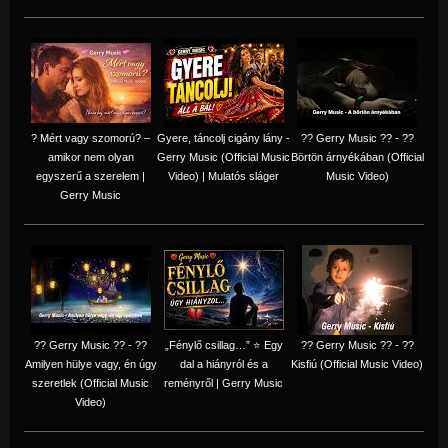
? Mért vagy szomorú? –
Gyere, táncolj cigány lány -
?? Gerry Music ?? - ??
amikor nem olyan
Gerry Music (Official Music
Börtön árnyékában (Official
egyszerű a szerelem |
Video) | Mulatós sláger
Music Video)
Gerry Music
?? Gerry Music ?? - ??
„Fénylő csillag…” ⭐ Egy
?? Gerry Music ?? - ??
Amilyen hülye vagy, én úgy
dal a hiányról és a
Kisfiú (Official Music Video)
szeretlek (Official Music
reményről | Gerry Music
Video)