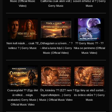
Music (Official Music
California csak álom volt |
sosem érhetsz el ? | Gerry
Video)
Gerry Music
Music
Nem kell másik… csak TE
„Otthagytam a szívem…” ?
?? Gerry Music ?? - ??
kellesz ? | Gerry Music
– Ahol a lusta folyó | Gerry
Nika se perimeno (Official
Music (Official Video)
Music Video)
Csavargódal ?? (Egy élet
Óh, kisleány ?? (EZT nem
? Egy lány az első sorból…
út nélkül… mégis
fogod elfelejteni…) Gerry
és örökre eltűnt ? | Gerry
szabadon) Gerry Music |
Music | Official Music Video
Music
Official Music Video