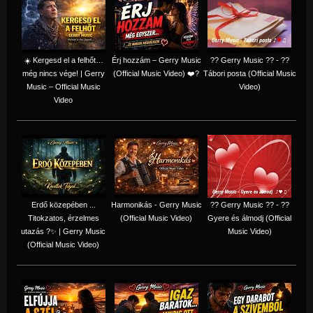
☀️ Kergesd el a felhőt…
Érj hozzám – Gerry Music
?? Gerry Music ?? - ??
még nincs vége! | Gerry
(Official Music Video) ❤️?
Tábori posta (Official Music
Music – Official Music
Video)
Video
Erdő közepében ...
Harmonikás - Gerry Music
?? Gerry Music ?? - ??
Titokzatos, érzelmes
(Official Music Video)
Gyere és álmodj (Official
utazás ?✨ | Gerry Music
Music Video)
(Official Music Video)