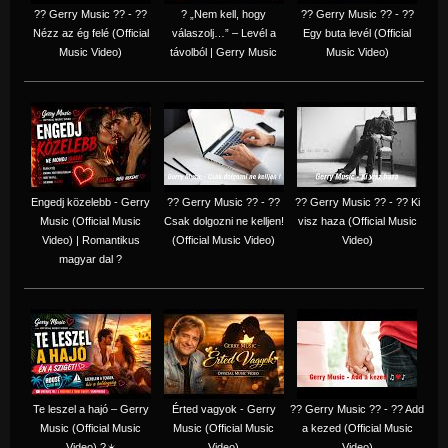
?? Gerry Music ?? - ??
? „Nem kell, hogy
?? Gerry Music ?? - ??
Nézz az ég felé (Official
válaszolj…” – Levél a
Egy buta levél (Official
Music Video)
távolból | Gerry Music
Music Video)
Engedj közelebb - Gerry
?? Gerry Music ?? - ??
?? Gerry Music ?? - ?? Ki
Music (Official Music
Csak dolgozni ne kelljen!
visz haza (Official Music
Video) | Romantikus
(Official Music Video)
Video)
magyar dal ?
Te leszel a hajó – Gerry
Érted vagyok - Gerry
?? Gerry Music ?? - ?? Add
Music (Official Music
Music (Official Music
a kezed (Official Music
Video) ?☀️
Video)
Video)