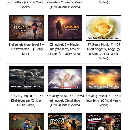
szívedhez (Official Music
szerelem ? | Gerry Music
Video)
Video)
(Official Music Video)
Hull az elsárgult levél ? –
Elmegyek ? – Minden
?? Gerry Music ?? - ??
Elvesztettelek… | Gerry
megváltozott, amikor
Miért hagytuk, hogy így
Music
elhagytál | Gerry Music
legyen (Official Music
Video)
?? Gerry Music ?? - ??
?? Gerry Music ?? - ?? Ha
?? Gerry Music ?? - ?? Te
Éjjel érkezem (Official
felmegyek Claudiához
légy fény! (Official Music
Music Video)
(Official Music Video)
Video)