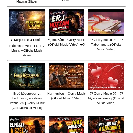
Music
Magyar Sláger
☀️ Kergesd el a felhőt…
Érj hozzám – Gerry Music
?? Gerry Music ?? - ??
(Official Music Video) ❤️?
Tábori posta (Official
még nincs vége! | Gerry
Music Video)
Music – Official Music
Video
Erdő közepében ...
Harmonikás - Gerry Music
?? Gerry Music ?? - ??
Titokzatos, érzelmes
(Official Music Video)
Gyere és álmodj (Official
utazás ?✨ | Gerry Music
Music Video)
(Official Music Video)