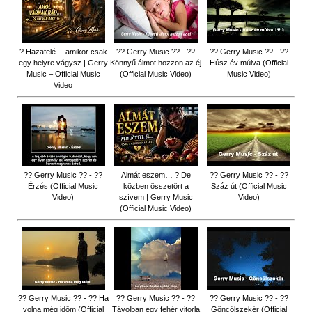
? Hazafelé… amikor csak
?? Gerry Music ?? - ??
?? Gerry Music ?? - ??
egy helyre vágysz | Gerry
Könnyű álmot hozzon az éj
Húsz év múlva (Official
Music – Official Music
(Official Music Video)
Music Video)
Video
?? Gerry Music ?? - ??
Almát eszem… ? De
?? Gerry Music ?? - ??
Érzés (Official Music
közben összetört a
Száz út (Official Music
Video)
szívem | Gerry Music
Video)
(Official Music Video)
?? Gerry Music ?? - ?? Ha
?? Gerry Music ?? - ??
?? Gerry Music ?? - ??
volna még időm (Official
Távolban egy fehér vitorla
Göncölszekér (Official