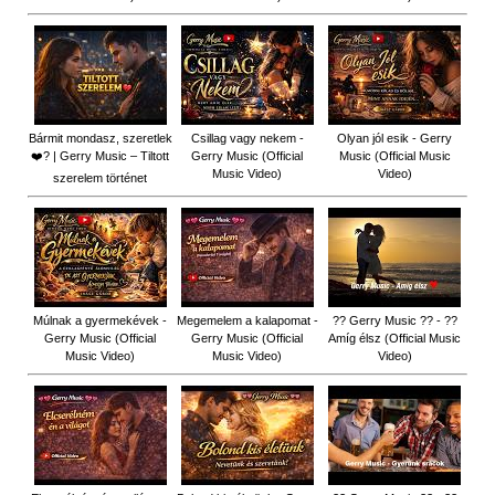
Bármit mondasz, szeretlek
Csillag vagy nekem -
Olyan jól esik - Gerry
❤️‍? | Gerry Music – Tiltott
Gerry Music (Official
Music (Official Music
Music Video)
Video)
szerelem történet
Múlnak a gyermekévek -
Megemelem a kalapomat -
?? Gerry Music ?? - ??
Gerry Music (Official
Gerry Music (Official
Amíg élsz (Official Music
Music Video)
Music Video)
Video)