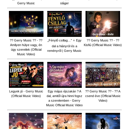
Gerry Music
sláger
?? Gerry Music ?? - ??
„Fénylő csillag…” ⭐ Egy
?? Gerry Music ?? - ??
Amilyen hülye vagy, én
Kisfiú (Official Music Video)
dal a hiányról és a
úgy szeretlek (Official
reményről | Gerry Music
Music Video)
Legyek jó - Gerry Music
Egy május éjszakán ? A
?? Gerry Music ?? - ?? A
(Official Music Video)
dal, amitől újra hinni fogsz
csend éve (Official Music
a szerelemben - Gerry
Video)
Music Official Music Video