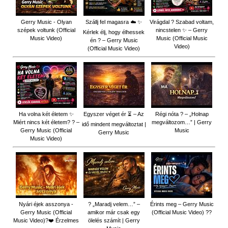
Gerry Music - Olyan
Szállj fel magasra ☁️ ✨
Virágdal ? Szabad voltam,
szépek voltunk (Official
nincstelen ✨ – Gerry
Kérlek élj, hogy élhessek
Music Video)
Music (Official Music
én ? – Gerry Music
Video)
(Official Music Video)
Ha volna két életem ✨
Egyszer véget ér ⏳ – Az
Régi nóta ? – „Holnap
Miért nincs két életem? ? –
megváltozom…” | Gerry
idő mindent megváltoztat |
Gerry Music (Official
Music
Gerry Music
Music Video)
Nyári éjek asszonya -
? „Maradj velem…” –
Érints meg – Gerry Music
Gerry Music (Official
amikor már csak egy
(Official Music Video) ??
Music Video)?❤️ Érzelmes
ölelés számít | Gerry