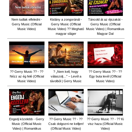
Nem tudlak elfeledni -
Kislány a zongoránál -
Táncold át az éjszakát -
Gerry Music (Official
Gerry Music (Official
Gerry Music (Official
Music Video)
Music Video) ?? Megható
Music Video) | Romantikus
magyar sláger
Magyar Dal
?? Gerry Music ?? - ??
? „Nem kell, hogy
?? Gerry Music ?? - ??
Nézz az ég felé (Official
válaszolj…” – Levél a
Egy buta levél (Official
Music Video)
távolból | Gerry Music
Music Video)
Engedj közelebb - Gerry
?? Gerry Music ?? - ??
?? Gerry Music ?? - ?? Ki
Music (Official Music
Csak dolgozni ne kelljen!
visz haza (Official Music
Video) | Romantikus
(Official Music Video)
Video)