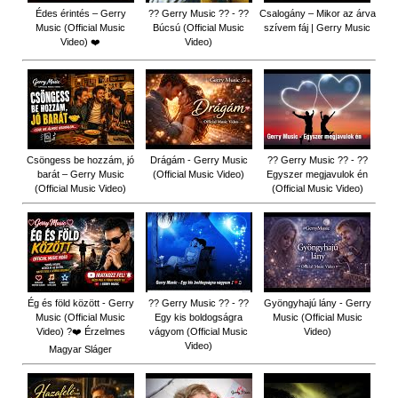
Édes érintés – Gerry
?? Gerry Music ?? - ??
Csalogány – Mikor az árva
Music (Official Music
Búcsú (Official Music
szívem fáj | Gerry Music
Video) ❤️
Video)
Csöngess be hozzám, jó
Drágám - Gerry Music
?? Gerry Music ?? - ??
barát – Gerry Music
(Official Music Video)
Egyszer megjavulok én
(Official Music Video)
(Official Music Video)
Ég és föld között - Gerry
?? Gerry Music ?? - ??
Gyöngyhajú lány - Gerry
Music (Official Music
Egy kis boldogságra
Music (Official Music
Video) ?❤️ Érzelmes
vágyom (Official Music
Video)
Video)
Magyar Sláger