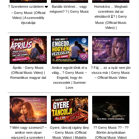
? Szerelemre születtem ❤️
Banális történet… vagy
Homokóra ... Megható
mégsem? ? | Gerry Music
szerelmes dal az
– Gerry Music (Official
elmúlásról ⏳? | Gerry
Video) | A szenvedély
éjszakája
Music (Official Music
Video) |
Április - Gerry Music
Amikor együtt tűnik el a
? Fáj … ez a nyár nem jön
(Official Music Video) |
világ... ? Gerry Music –
vissza már | Gerry Music
Romantikus magyar dal
Engedd, hogy én
– Official Music Video
vezesselek | Summer
Love
? Mért vagy szomorú? –
Gyere, táncolj cigány lány
?? Gerry Music ?? - ??
amikor nem olyan
- Gerry Music (Official
Börtön árnyékában
egyszerű a szerelem |
Music Video) | Mulatós
(Official Music Video)