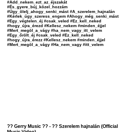
#Add_nekem_ezt_az_éjszakát
#És_gyere_búj_közel_hozzám
#Úgy_ölelj_ahogy_senki_mást #A_szerelem_hajnalán
#Kérlek_úgy_szeress_engem #Ahogy_még_senki_mást
#Egy_végtelen_éj #csak_veled #Ez_kell_neked
#hogy_újra_érezd #Kellesz_nekem #minden_éjjel
#Mert_megöl_a_vágy #ha_nem_vagy_itt_velem
#Egy_őrölt_éj #csak_veled #Ez_kell_neked
#hogy_újra_érezz #Kellesz_nekem #minden_éjjel
#Mert_megöl_a_vágy #Ha_nem_vagy #itt_velem
?? Gerry Music ?? - ?? Szerelem hajnalán (Official
Music Video)