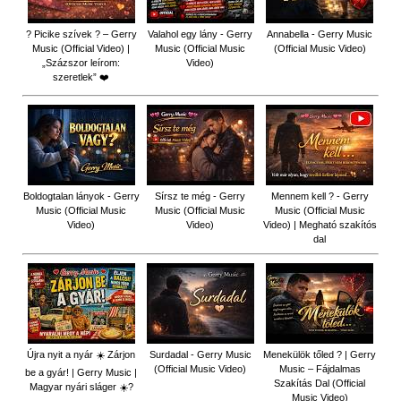
? Picike szívek ? – Gerry
Valahol egy lány - Gerry
Annabella - Gerry Music
Music (Official Video) |
Music (Official Music
(Official Music Video)
„Százszor leírom:
Video)
szeretlek” ❤️
Boldogtalan lányok - Gerry
Sírsz te még - Gerry
Mennem kell ? - Gerry
Music (Official Music
Music (Official Music
Music (Official Music
Video)
Video)
Video) | Megható szakítós
dal
Újra nyit a nyár ☀️ Zárjon
Surdadal - Gerry Music
Menekülök tőled ? | Gerry
(Official Music Video)
Music – Fájdalmas
be a gyár! | Gerry Music |
Szakítás Dal (Official
Magyar nyári sláger ☀️?
Music Video)