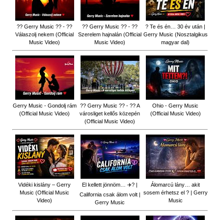
?? Gerry Music ?? - ??
?? Gerry Music ?? - ??
? Te és én… 30 év után |
Válaszolj nekem (Official
Szerelem hajnalán (Official
Gerry Music (Nosztalgikus
Music Video)
Music Video)
magyar dal)
Gerry Music - Gondolj rám
?? Gerry Music ?? - ?? A
Ohio - Gerry Music
(Official Music Video)
városliget kellős közepén
(Official Music Video)
(Official Music Video)
Vidéki kislány – Gerry
El kellett jönnöm… ✈️? |
Álomarcú lány… akit
Music (Official Music
sosem érhetsz el ? | Gerry
California csak álom volt |
Video)
Music
Gerry Music