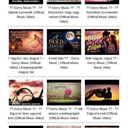
?? Gerry Music ?? - ??
?? Gerry Music ?? - ??
?? Gerry Music ?? - ??
Valamit szeretnék (Official
Köszönöm, hogy vagy
Szerelmet szerelemért
Music Video)
nekem (Official Music
(Official Music Video)
Video)
? Vigyázz rám, Angyal ? –
A hold dala ?? – Gerry
Bele vagyok zúgva ?? –
Gerry Music (Official
Music | Official Music
Gerry Music | Official
Video) | A legmeghatóbb
Video
Music Video
magyar dal
?? Gerry Music ?? - ??
?? Gerry Music ?? - ?? Mit
?? Gerry Music ?? - ??
Egyszer fenn, egyszer
akarsz a boldogságtól
Fújja el a szél (Official
lenn (Official Music Video)
(Official Music Video)
Music Video)