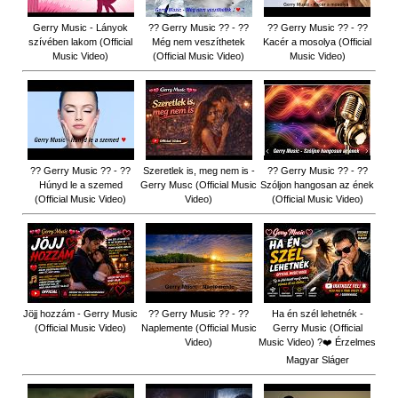
Gerry Music - Lányok
?? Gerry Music ?? - ??
?? Gerry Music ?? - ??
szívében lakom (Official
Még nem veszíthetek
Kacér a mosolya (Official
Music Video)
(Official Music Video)
Music Video)
?? Gerry Music ?? - ??
Szeretlek is, meg nem is -
?? Gerry Music ?? - ??
Húnyd le a szemed
Gerry Musc (Official Music
Szóljon hangosan az ének
(Official Music Video)
Video)
(Official Music Video)
Jöjj hozzám - Gerry Music
?? Gerry Music ?? - ??
Ha én szél lehetnék -
(Official Music Video)
Naplemente (Official Music
Gerry Music (Official
Video)
Music Video) ?️❤️ Érzelmes
Magyar Sláger