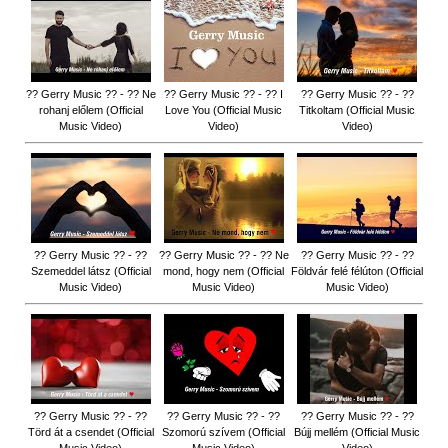
?? Gerry Music ?? - ?? Ne
?? Gerry Music ?? - ?? I
?? Gerry Music ?? - ??
rohanj előlem (Official
Love You (Official Music
Titkoltam (Official Music
Music Video)
Video)
Video)
?? Gerry Music ?? - ??
?? Gerry Music ?? - ?? Ne
?? Gerry Music ?? - ??
Szemeddel látsz (Official
mond, hogy nem (Official
Földvár felé félúton (Official
Music Video)
Music Video)
Music Video)
?? Gerry Music ?? - ??
?? Gerry Music ?? - ??
?? Gerry Music ?? - ??
Törd át a csendet (Official
Szomorú szívem (Official
Bújj mellém (Official Music