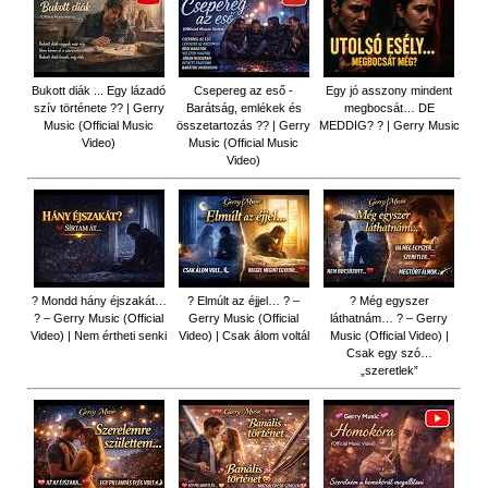
Bukott diák ... Egy lázadó
Csepereg az eső -
Egy jó asszony mindent
szív története ?? | Gerry
Barátság, emlékek és
megbocsát… DE
Music (Official Music
összetartozás ?️? | Gerry
MEDDIG? ? | Gerry Music
Video)
Music (Official Music
Video)
? Mondd hány éjszakát…
? Elmúlt az éjjel… ? –
? Még egyszer
? – Gerry Music (Official
Gerry Music (Official
láthatnám… ? – Gerry
Video) | Nem értheti senki
Video) | Csak álom voltál
Music (Official Video) |
Csak egy szó…
„szeretlek”