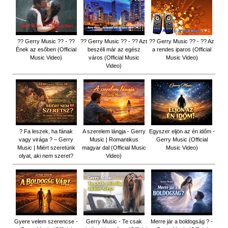
?? Gerry Music ?? - ??
?? Gerry Music ?? - ?? Azt
?? Gerry Music ?? - ?? Az
Ének az esőben (Official
beszéli már az egész
a rendes iparos (Official
Music Video)
város (Official Music
Music Video)
Video)
? Fa leszek, ha fának
A szerelem lángja - Gerry
Egyszer eljön az én időm -
vagy virága ? – Gerry
Music | Romantikus
Gerry Music (Official
Music | Miért szeretünk
magyar dal (Official Music
Music Video)
olyat, aki nem szeret?
Video)
Gyere velem szerencse -
Gerry Music - Te csak
Merre jár a boldogság ? -