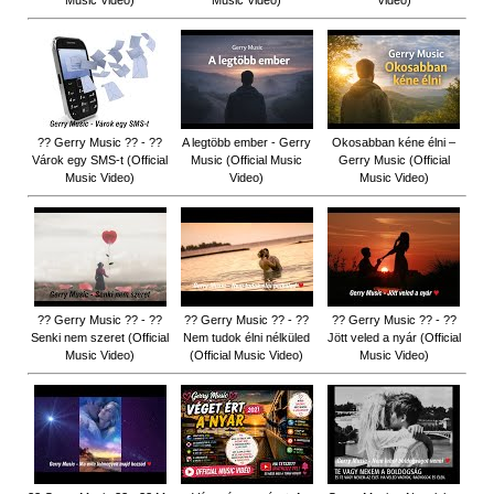
Music Video)
Music Video)
Video)
?? Gerry Music ?? - ??
A legtöbb ember - Gerry
Okosabban kéne élni –
Várok egy SMS-t (Official
Music (Official Music
Gerry Music (Official
Music Video)
Video)
Music Video)
?? Gerry Music ?? - ??
?? Gerry Music ?? - ??
?? Gerry Music ?? - ??
Senki nem szeret (Official
Nem tudok élni nélküled
Jött veled a nyár (Official
Music Video)
(Official Music Video)
Music Video)