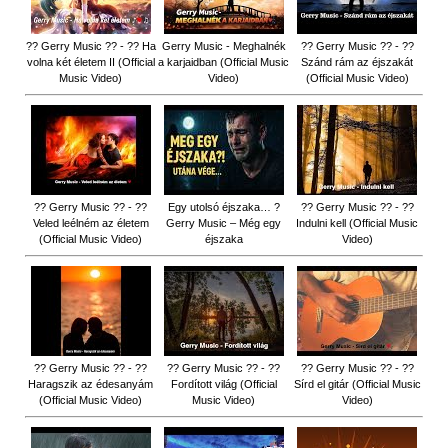
?? Gerry Music ?? - ?? Ha
Gerry Music - Meghalnék
?? Gerry Music ?? - ??
volna két életem II (Official
a karjaidban (Official Music
Szánd rám az éjszakát
Music Video)
Video)
(Official Music Video)
?? Gerry Music ?? - ??
Egy utolsó éjszaka… ?
?? Gerry Music ?? - ??
Veled leélném az életem
Gerry Music – Még egy
Indulni kell (Official Music
(Official Music Video)
éjszaka
Video)
?? Gerry Music ?? - ??
?? Gerry Music ?? - ??
?? Gerry Music ?? - ??
Haragszik az édesanyám
Fordított világ (Official
Sírd el gitár (Official Music
(Official Music Video)
Music Video)
Video)