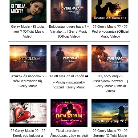
Gerry Music - Ki tudja,
Boldogság, gyere haza ? –
?? Gerry Music ?? - ??
miért ? (Official Music
Vártalak… | Gerry Music
Pedró kocsmája (Official
Video)
(Official Video)
Music Video)
Éjszakák és nappalok ? –
Te ott állsz az út végén ❤️
Kell, hogy várj ? –
Nélküled minden fáj |
Visszajövök hozzád… |
– Mindig visszatalálok
Gerry Music
Gerry Music (Official
hozzád | Gerry Music
Video)
?? Gerry Music ?? - ??
Fiatal szerelem ...
?? Gerry Music ?? - ??
Kérek egy kulcsot a
Álmodozás, vágy és első
Jeremy (Official Music