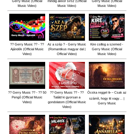
Gerry Music (Official
mindig akkor sírsz (Official
Gerry Music (Official
Music Video)
Music Video)
Music Video)
?? Gerry Music ?? - ??
Az a szép ? - Gerry Music
Kire csillog a szemed -
Ajándék (Official Music
(Romantikus magyar dal |
Gerry Music (Official
Video)
Official Video)
Music Video)
?? Gerry Music ?? - ?? 50
?? Gerry Music ?? - ??
Ócska reggel ☕ – Csak az
Pengő (Official Music
Találd ki gyorsan a
számít, hogy itt vagy… |
Video)
gondolatom (Official Music
Gerry Music
Video)