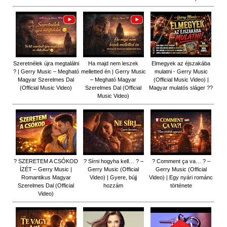
Szeretnélek újra megtalálni
Ha majd nem leszek
Elmegyek az éjszakába
? | Gerry Music – Megható
melletted én | Gerry Music
mulatni - Gerry Music
Magyar Szerelmes Dal
– Megható Magyar
(Official Music Video) |
(Official Music Video)
Szerelmes Dal (Official
Magyar mulatós sláger ??
Music Video)
? SZERETEM A CSÓKOD
? Sírni hogyha kell… ? –
? Comment ça va… ? –
ÍZÉT – Gerry Music |
Gerry Music (Official
Gerry Music (Official
Romantikus Magyar
Video) | Gyere, bújj
Video) | Egy nyári románc
Szerelmes Dal (Official
hozzám
története
Video)