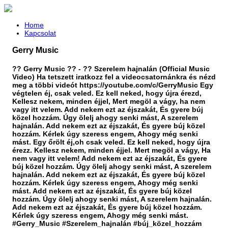
Home
Kapcsolat
Gerry Music
?? Gerry Music ?? - ?? Szerelem hajnalán (Official Music
Video) Ha tetszett iratkozz fel a videocsatornánkra és nézd
meg a többi videót https://youtube.com/c/GerryMusic Egy
végtelen éj, csak veled. Ez kell neked, hogy újra érezd,
Kellesz nekem, minden éjjel, Mert megöl a vágy, ha nem
vagy itt velem. Add nekem ezt az éjszakát, És gyere búj
közel hozzám. Úgy ölelj ahogy senki mást, A szerelem
hajnalán. Add nekem ezt az éjszakát, És gyere búj közel
hozzám. Kérlek úgy szeress engem, Ahogy még senki
mást. Egy őrölt éj,oh csak veled. Ez kell neked, hogy újra
érezz. Kellesz nekem, minden éjjel. Mert megöl a vágy, Ha
nem vagy itt velem! Add nekem ezt az éjszakát, És gyere
búj közel hozzám. Úgy ölelj ahogy senki mást, A szerelem
hajnalán. Add nekem ezt az éjszakát, És gyere búj közel
hozzám. Kérlek úgy szeress engem, Ahogy még senki
mást. Add nekem ezt az éjszakát, És gyere búj közel
hozzám. Úgy ölelj ahogy senki mást, A szerelem hajnalán.
Add nekem ezt az éjszakát, És gyere búj közel hozzám.
Kérlek úgy szeress engem, Ahogy még senki mást.
#Gerry_Music #Szerelem_hajnalán #búj_közel_hozzám