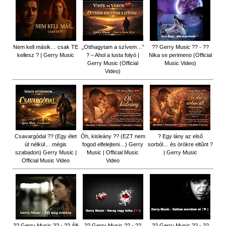
Nem kell másik… csak TE
„Otthagytam a szívem…”
?? Gerry Music ?? - ??
kellesz ? | Gerry Music
? – Ahol a lusta folyó |
Nika se perimeno (Official
Gerry Music (Official
Music Video)
Video)
Csavargódal ?? (Egy élet
Óh, kisleány ?? (EZT nem
? Egy lány az első
út nélkül… mégis
fogod elfelejteni…) Gerry
sorból… és örökre eltűnt ?
szabadon) Gerry Music |
Music | Official Music
| Gerry Music
Official Music Video
Video
?? Gerry Music ?? - ?? Állj
?? Gerry Music ?? - ??
?? Gerry Music ?? - ??