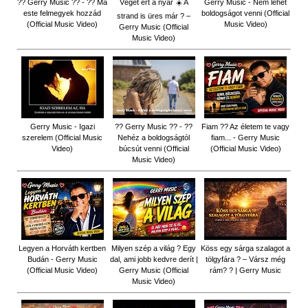
?? Gerry Music ?? - ?? Ma
Véget ért a nyár ☀️ A
Gerry Music - Nem lehet
este felmegyek hozzád
boldogságot venni (Official
strand is üres már ? –
(Official Music Video)
Music Video)
Gerry Music (Official
Music Video)
Gerry Music - Igazi
?? Gerry Music ?? - ??
Fiam ?‍? Az életem te vagy
szerelem (Official Music
Nehéz a boldogságtól
fiam... - Gerry Music
Video)
búcsút venni (Official
(Official Music Video)
Music Video)
Legyen a Horváth kertben
Milyen szép a világ ? Egy
Köss egy sárga szalagot a
Budán - Gerry Music
dal, ami jobb kedvre derít |
tölgyfára ?️ – Vársz még
(Official Music Video)
Gerry Music (Official
rám? ? | Gerry Music
Music Video)