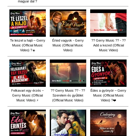
magyar dal ?
Te leszel a hajó – Gerry
Érted vagyok - Gerry
?? Gerry Music ?? - ??
Music (Official Music
Music (Official Music
Add a kezed (Official
Video) ?☀️
Video)
Music Video)
Felkavart egy érzés –
?? Gerry Music ?? - ??
Édes a gyönyör – Gerry
Gerry Music (Official
Szerelem és gyűlölet
Music (Official Music
Music Video) ⚡
(Official Music Video)
Video) ?❤️