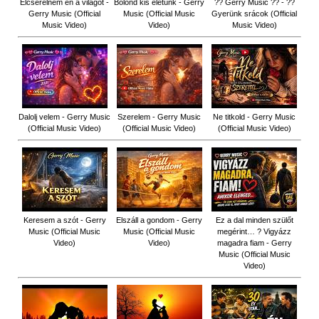
Elcserélném én a világot -
Bolond kis életünk - Gerry
?? Gerry Music ?? - ??
Gerry Music (Official
Music (Official Music
Gyerünk srácok (Official
Music Video)
Video)
Music Video)
Dalolj velem - Gerry Music
Szerelem - Gerry Music
Ne titkold - Gerry Music
(Official Music Video)
(Official Music Video)
(Official Music Video)
Keresem a szót - Gerry
Elszáll a gondom - Gerry
Ez a dal minden szülőt
Music (Official Music
Music (Official Music
megérint… ? Vigyázz
Video)
Video)
magadra fiam - Gerry
Music (Official Music
Video)