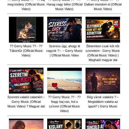
meg kislány (Official Music
Harag vagy béke (Official
Dalban mondom el (Official
Video)
Music Video)
Music Video)
?? Gerry Music ?? - ??
Szeress úgy, ahogy itt
Életemben csak két nőt
Tábortűz (Official Music
vagyok ?✨ – Gerry Music
szerettem - Gerry Music
Video)
| Official Music Video
(Official Music Video) |
Megható magyar dal
Szeretni valakit valamiért –
?? Gerry Music ?? - ??
Rég várok valakire ? –
Gerry Music (Official
Nagy baj van, hol a
Megtalálom valaha az
Music Video) ? Magyar dal
szívem (Official Music
igazit? | Gerry Music
Video)