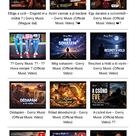
Elfújja a szél – Engedd el a
Azért vannak a jó barátok
Egy darabot a szívemből –
múltat ? | Gerry Music
– Gerry Music (Official
Gerry Music (Official
(Magyar dal)
Music Video) ?❤️
Music Video) ❤️?
?? Gerry Music ?? - ??
Még sohasem - Gerry
Reszket a Hold a tó vizén -
Hova menjek ? (Official
Music (Official Music
Gerry Music (Official
Music Video)
Video)
Music Video)
Dédapám - Gerry Music
Rólad álmodozni jó - Gerry
A csönd éve – Gerry
(Official Music Video)
Music (Official Music
Music (Official Music
Video)
Video) ??