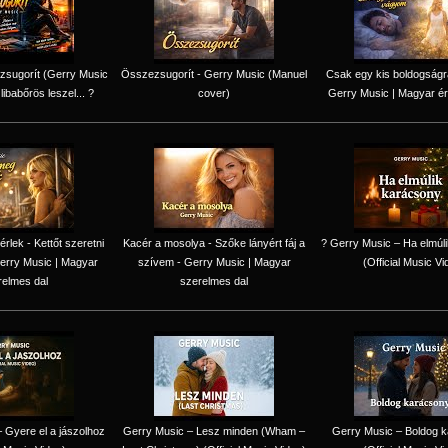
zsugorít (Gerry Music
Összezsugorít - Gerry Music (Manuel
Csak egy kis boldogság
 libabőrös leszel... ?
cover)
Gerry Music | Magyar ér
lek - Kettőt szeretni
Kacér a mosolya - Szőke lányért fáj a
? Gerry Music – Ha elmúl
erry Music | Magyar
szívem - Gerry Music | Magyar
(Official Music Vi
relmes dal
szerelmes dal
 Gyere el a jászolhoz
Gerry Music – Lesz minden (Wham –
Gerry Music – Boldog 