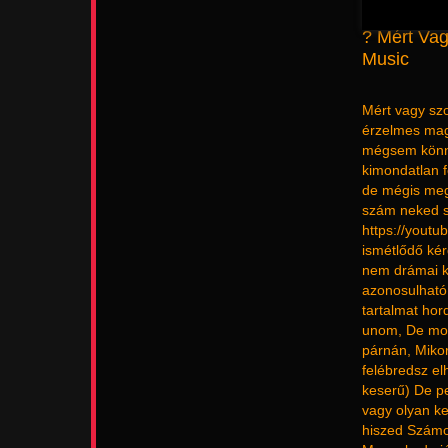
? Mért Va
Music
Mért vagy szo
érzelmes magy
mégsem könnyű
kimondatlan 
de mégis megé
szám neked sz
https://yout
ismétlődő kér
nem drámai k
azonosulható
tartalmat ho
unom, De mos
párnán, Miko
felébredsz el
keserű) De p
vagy olyan k
hiszed Számom