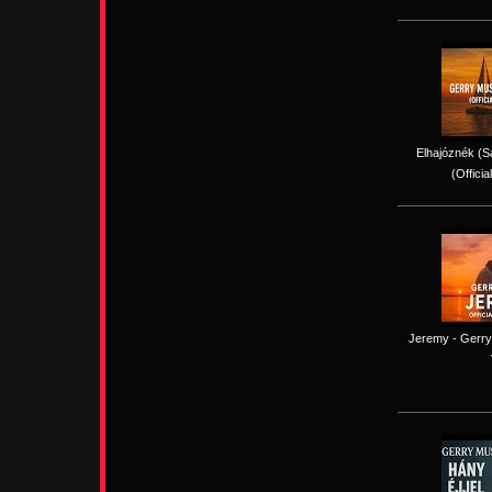
Elhajóznék (Sa
(Officia
Jeremy - Gerry 