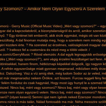
gy Szomorú? – Amikor Nem Olyan Egyszerű A Szerelem 
morú - Gerry Music (Official Music Video) „Mért vagy szomorú?” – egy 
ar dal a kapcsolatokról, a bizonytalanságról és arról, amikor szeret
. ? Egy történet két emberről, akik érzik egymást, mégis ott van köz
feszültség. A dal finoman mutatja meg, hogy a szerelem nem mindig eg
ri küzdeni érte. ? Ha szereted az érzelmes, valóságközeli magyar dal
ól. ? Iratkozz fel a csatornára és nézd meg a többi videót: /
ube.com/c/GerryMusic ? Rövid elemzés: A dal egyik legnagyobb erősség
dés („Mért vagy szomorú?”), ami végig érzelmi feszültséget tart fenn. 
itörésekkel, hanem finom, hétköznapi képekkel dolgozik, így nagyon 
. A refrén egyszerűsége miatt gyorsan megmarad, miközben mély érze
rdoz. Dalszöveg: Visz a víz amíg élek, még tudom Sodor az ár veled, 
t már megmaradsz nekem Örökre, azt hiszem. Furcsa reggeli fény fes
r felém fordulsz és csak hagynád, Hogy most úgy hunyd le a szemed M
hiszed. Nincs baj, mért vagy szomorú? Nincs baj, mért vagy olyan kese
ersze nem olyan egyszerű velem. Nincs baj, mért vagy szomorú? Nincs 
eserű? (olyan keserű) Semmi újat nem ígérek neked Ezerszer mondom
ra nincs is más talán, Nálad fontosabb ma már. Néha messzire szólít