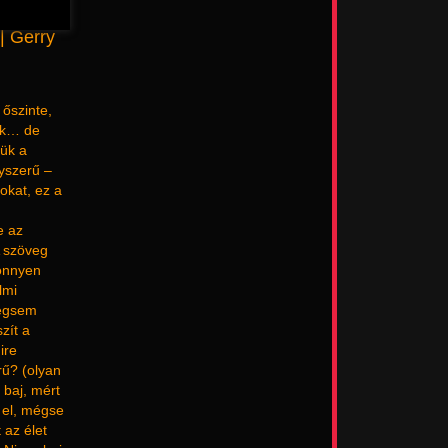
| Gerry
őszinte,
ünk… de
tük a
yszerű –
okat, ez a
e az
A szöveg
könnyen
lmi
mégsem
zít a
ire
rű? (olyan
baj, mért
 el, mégse
 az élet