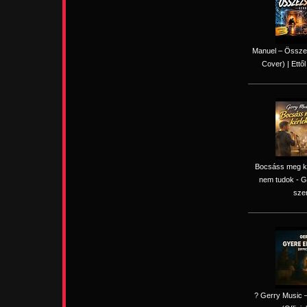
Manuel – Össze
Cover) | Ettől
Bocsáss meg kér
nem tudok - G
sze
? Gerry Music –