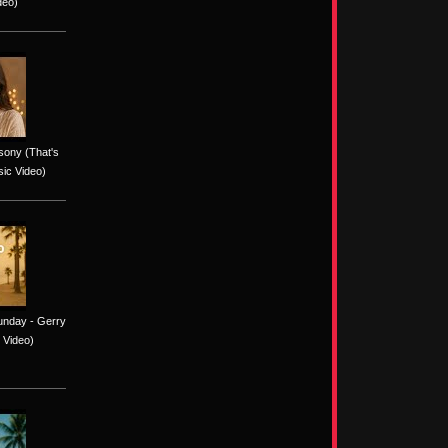
deo)
sony (That's
sic Video)
unday - Gerry
 Video)