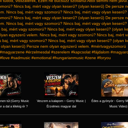
l tudod, visszatérek, Ezért ne búcsúzz szótlanul Attól semmi nem javul.
omorú? Nincs baj, mért vagy olyan keserű? (olyan keserű) De persze 
m. Nincs baj, mért vagy szomorú? Nincs baj, mért vagy olyan keserű? 
omorú? Nincs baj, mért vagy olyan keserű? (olyan keserű) De persze 
m. Nincs baj, mért vagy szomorú? Nincs baj, mért vagy olyan keserű? 
 baj, mért vagy szomorú? Nincs baj, mért vagy olyan keserű? (olyan k
lyan egyszerű velem. Nincs baj, mért vagy szomorú? Nincs baj, mért v
 baj, mért vagy szomorú? Nincs baj, mért vagy olyan keserű? (olyan k
, olyan keserű) Persze nem olyan egyszerű velem. #mértvagyszomorú
#magyarzene #érzelmesdal #szerelem #kapcsolat #fájdalom #magyard
#love #sadmusic #emotional #hungarianmusic #zene #foryou
nen túl (Gerry Music
Veszem a kalapom – Gerry Music |
Édes a gyönyör - Gerry Mu
r a dal a lélekig ér ?
Érzelmes magyar dal
Music Video)