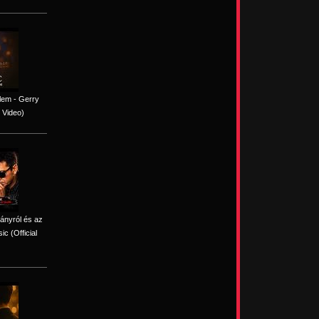
lem - Gerry
 Video)
iányról és az
c (Official