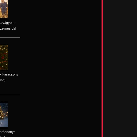
ra vágyom -
zelmes dal
ik karácsony
deo)
karácsonyt