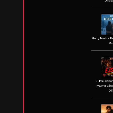
(Officia
Gerry Music - Fe
Mus
? Hotel Califo
(Magyar válto
Off