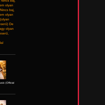
 Nincs baj,
nem olyan
Nincs baj,
nem olyan
(olyan
eserű) De
agy olyan
eserű,
al
sic (Official