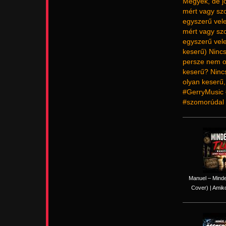
Megyek, de jó
mért vagy sz
egyszerű vele
mért vagy sz
egyszerű vele
keserű) Nincs
persze nem o
keserű? Nincs
olyan keserű
#GerryMusic 
#szomorúdal 
Manuel – Minde
Cover) | Amiko