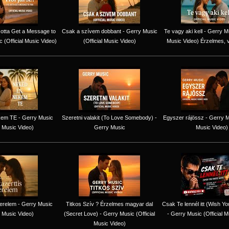
 Gotta Get a Message to
Csak a szívem dobbant - Gerry Music
Te vagy aki kell - Gerry Mu
 (Official Music Video)
(Official Music Video)
Music Video) Érzelmes, 
em TE - Gerry Music
Szeretni valakit (To Love Somebody) -
Egyszer rájössz - Gerry Mu
l Music Video)
Gerry Music
Music Video)
erelem - Gerry Music
Titkos Szív ? Érzelmes magyar dal
Csak Te lennél itt (Wish Y
l Music Video)
(Secret Love) - Gerry Music (Official
- Gerry Music (Official M
Music Video)