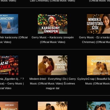
l Music Video)
Last Christmas) (Official Music Video)
(Official Music Vi
hér karácsony (Official
Gerry Music – Karácsony ünnepén
Gerry Music - Ez a karác
ic Video)
(Official Music Video)
Christmas) (Official Mu
rnia „Egyetlen éj…” ?
Mindent érted - Everything I Do | Gerry
Gyönyörű nap | Beautiful S
zat) – Gerry Music |
Music (Official Music Video) Érzelmes
Music (Official Music
icial Video
magyar dal