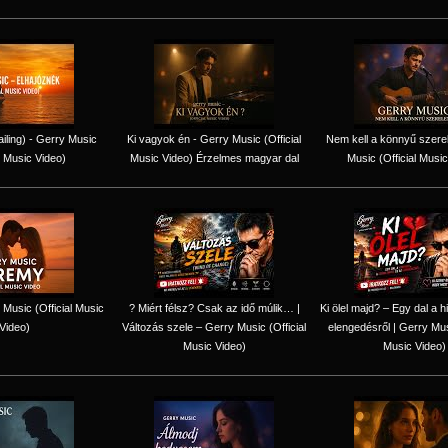
iling) - Gerry Music
Ki vagyok én - Gerry Music (Official
Nem kell a könnyű szere
l Music Video)
Music Video) Érzelmes magyar dal
Music (Official Music
Music (Official Music
? Miért félsz? Csak az idő múlik… |
Ki ölel majd? – Egy dal a h
Video)
Változás szele – Gerry Music (Official
elengedésről | Gerry Musi
Music Video)
Music Video)