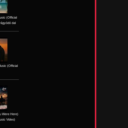
sic (Official
vágyódó dal
sic (Official
ou Were Here)
usic Video)