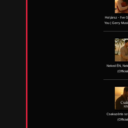
Hol jársz - I've
You | Gerry Music
Neked ÉN, Nek
(Officia
Csakazértis sz
(Officia