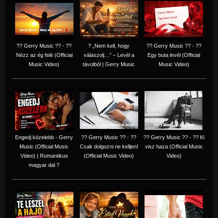
?? Gerry Music ?? - ??
? „Nem kell, hogy
?? Gerry Music ?? - ??
Nézz az ég felé (Official
válaszolj…” – Levél a
Egy buta levél (Official
Music Video)
távolból | Gerry Music
Music Video)
Engedj közelebb - Gerry
?? Gerry Music ?? - ??
?? Gerry Music ?? - ?? Ki
Music (Official Music
Csak dolgozni ne kelljen!
visz haza (Official Music
Video) | Romantikus
(Official Music Video)
Video)
magyar dal ?