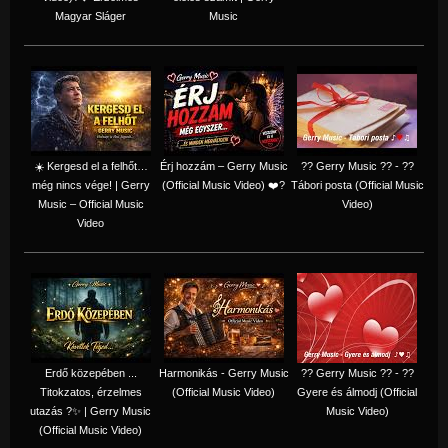
Magyar Sláger
Music
☀️ Kergesd el a felhőt…
Érj hozzám – Gerry Music
?? Gerry Music ?? - ??
még nincs vége! | Gerry
(Official Music Video) ❤️?
Tábori posta (Official Music
Music – Official Music
Video)
Video
Erdő közepében ...
Harmonikás - Gerry Music
?? Gerry Music ?? - ??
Titokzatos, érzelmes
(Official Music Video)
Gyere és álmodj (Official
utazás ?✨ | Gerry Music
Music Video)
(Official Music Video)