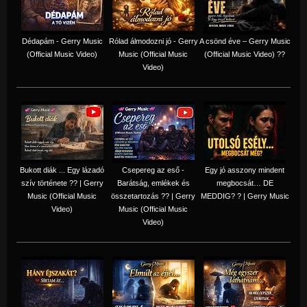
Dédapám - Gerry Music
Rólad álmodozni jó - Gerry
A csönd éve – Gerry Music
(Official Music Video)
Music (Official Music
(Official Music Video) ??
Video)
Bukott diák ... Egy lázadó
Csepereg az eső -
Egy jó asszony mindent
szív története ?? | Gerry
Barátság, emlékek és
megbocsát… DE
Music (Official Music
összetartozás ?️? | Gerry
MEDDIG? ? | Gerry Music
Video)
Music (Official Music
Video)