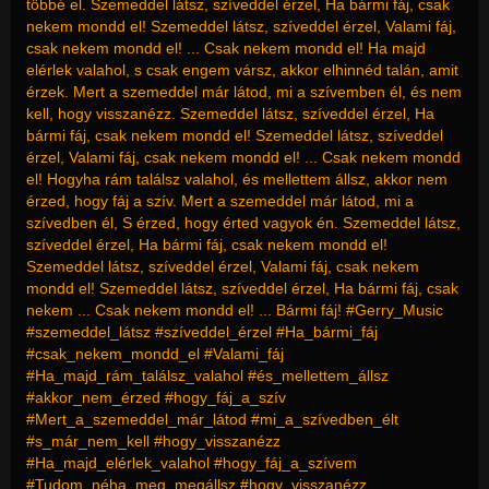
többé el. Szemeddel látsz, szíveddel érzel, Ha bármi fáj, csak
nekem mondd el! Szemeddel látsz, szíveddel érzel, Valami fáj,
csak nekem mondd el! ... Csak nekem mondd el! Ha majd
elérlek valahol, s csak engem vársz, akkor elhinnéd talán, amit
érzek. Mert a szemeddel már látod, mi a szívemben él, és nem
kell, hogy visszanézz. Szemeddel látsz, szíveddel érzel, Ha
bármi fáj, csak nekem mondd el! Szemeddel látsz, szíveddel
érzel, Valami fáj, csak nekem mondd el! ... Csak nekem mondd
el! Hogyha rám találsz valahol, és mellettem állsz, akkor nem
érzed, hogy fáj a szív. Mert a szemeddel már látod, mi a
szívedben él, S érzed, hogy érted vagyok én. Szemeddel látsz,
szíveddel érzel, Ha bármi fáj, csak nekem mondd el!
Szemeddel látsz, szíveddel érzel, Valami fáj, csak nekem
mondd el! Szemeddel látsz, szíveddel érzel, Ha bármi fáj, csak
nekem ... Csak nekem mondd el! ... Bármi fáj! #Gerry_Music
#szemeddel_látsz #szíveddel_érzel #Ha_bármi_fáj
#csak_nekem_mondd_el #Valami_fáj
#Ha_majd_rám_találsz_valahol #és_mellettem_állsz
#akkor_nem_érzed #hogy_fáj_a_szív
#Mert_a_szemeddel_már_látod #mi_a_szívedben_élt
#s_már_nem_kell #hogy_visszanézz
#Ha_majd_elérlek_valahol #hogy_fáj_a_szívem
#Tudom_néha_meg_megállsz #hogy_visszanézz