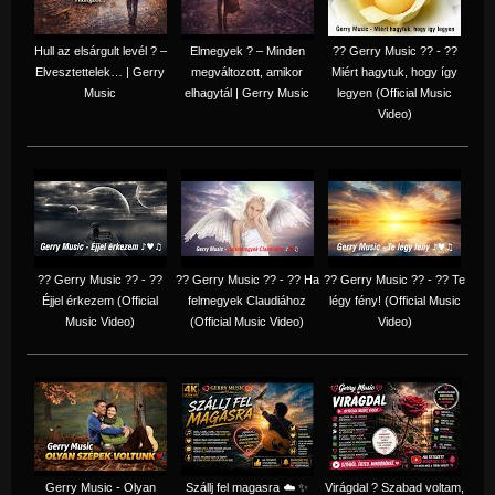
Hull az elsárgult levél ? –
Elmegyek ? – Minden
?? Gerry Music ?? - ??
Elvesztettelek… | Gerry
megváltozott, amikor
Miért hagytuk, hogy így
Music
elhagytál | Gerry Music
legyen (Official Music
Video)
?? Gerry Music ?? - ??
?? Gerry Music ?? - ?? Ha
?? Gerry Music ?? - ?? Te
Éjjel érkezem (Official
felmegyek Claudiához
légy fény! (Official Music
Music Video)
(Official Music Video)
Video)
Gerry Music - Olyan
Szállj fel magasra ☁️ ✨
Virágdal ? Szabad voltam,