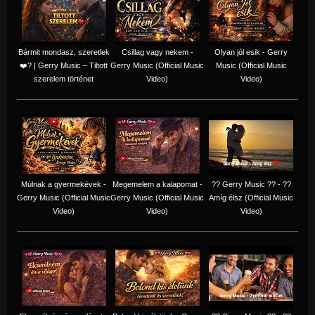
Bármit mondasz, szeretlek
Csillag vagy nekem -
Olyan jól esik - Gerry
❤️‍? | Gerry Music – Tiltott
Gerry Music (Official Music
Music (Official Music
szerelem történet
Video)
Video)
Múlnak a gyermekévek -
Megemelem a kalapomat -
?? Gerry Music ?? - ??
Gerry Music (Official Music
Gerry Music (Official Music
Amíg élsz (Official Music
Video)
Video)
Video)