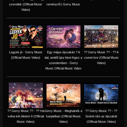
szeretlek (Official Music
reményről | Gerry Music
Video)
Legyek jó - Gerry Music
Egy május éjszakán ? A
?? Gerry Music ?? - ?? A
(Official Music Video)
dal, amitől újra hinni fogsz a
csend éve (Official Music
szerelemben - Gerry
Video)
Music Official Music Video
?? Gerry Music ?? - ?? Ha
Gerry Music - Meghalnék a
?? Gerry Music ?? - ??
volna két életem II (Official
karjaidban (Official Music
Szánd rám az éjszakát
Music Video)
Video)
(Official Music Video)