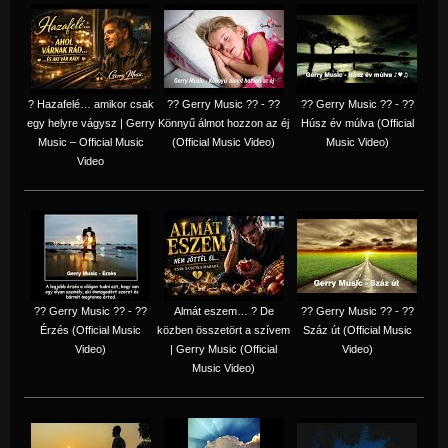
? Hazafelé… amikor csak
?? Gerry Music ?? - ??
?? Gerry Music ?? - ??
egy helyre vágysz | Gerry
Könnyű álmot hozzon az éj
Húsz év múlva (Official
Music – Official Music
(Official Music Video)
Music Video)
Video
?? Gerry Music ?? - ??
Almát eszem… ? De
?? Gerry Music ?? - ??
Érzés (Official Music
közben összetört a szívem
Száz út (Official Music
Video)
| Gerry Music (Official
Video)
Music Video)