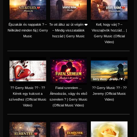
Éjszakák és nappalok ? –
Te ott állsz az út végén ❤️
Kell, hogy várj ? –
Nélküled minden fáj | Gerry
– Mindig visszatalálok
Visszajövök hozzád… |
Music
hozzád | Gerry Music
Gerry Music (Official
Video)
?? Gerry Music ?? - ??
Fiatal szerelem ...
?? Gerry Music ?? - ??
Kérek egy kulcsot a
Álmodozás, vágy és első
Jeremy (Official Music
szívedhez (Official Music
szerelem ? | Gerry Music
Video)
Video)
(Official Music Video)