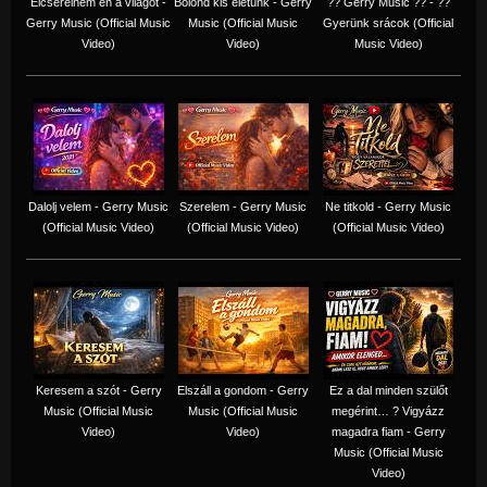
Elcserélném én a világot -
Bolond kis életünk - Gerry
?? Gerry Music ?? - ??
Gerry Music (Official Music
Music (Official Music
Gyerünk srácok (Official
Video)
Video)
Music Video)
Dalolj velem - Gerry Music
Szerelem - Gerry Music
Ne titkold - Gerry Music
(Official Music Video)
(Official Music Video)
(Official Music Video)
Keresem a szót - Gerry
Elszáll a gondom - Gerry
Ez a dal minden szülőt
Music (Official Music
Music (Official Music
megérint… ? Vigyázz
Video)
Video)
magadra fiam - Gerry
Music (Official Music
Video)