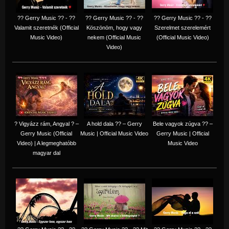
?? Gerry Music ?? - ??
?? Gerry Music ?? - ??
?? Gerry Music ?? - ??
Valamit szeretnék (Official
Köszönöm, hogy vagy
Szerelmet szerelemért
Music Video)
nekem (Official Music
(Official Music Video)
Video)
? Vigyázz rám, Angyal ? –
A hold dala ?? – Gerry
Bele vagyok zúgva ?? –
Gerry Music (Official
Music | Official Music Video
Gerry Music | Official
Video) | A legmeghatóbb
Music Video
magyar dal