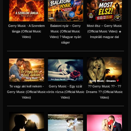
Gerry Music - A Szerelem
Balatoni nyár – Gerry
Most élsz – Gerry Music
lángja (Official Music
Music (Official Music
(Official Music Video) ☀️
Video)
Video) ? Magyar nyári
Inspiráló magyar dal
sláger
Te vagy aki kell nekem -
Gerry Music - Egy szál
?? Gerry Music ?? - ??
Gerry Music (Official Music
vörös rózsa (Official Music
Dreams ?? (Official Music
Video)
Video)
Video)