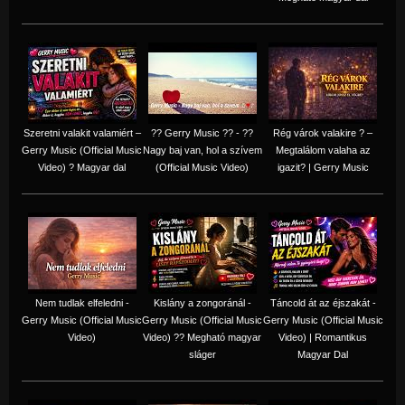
Szeretni valakit valamiért –
?? Gerry Music ?? - ??
Rég várok valakire ? –
Gerry Music (Official Music
Nagy baj van, hol a szívem
Megtalálom valaha az
Video) ? Magyar dal
(Official Music Video)
igazit? | Gerry Music
Nem tudlak elfeledni -
Kislány a zongoránál -
Táncold át az éjszakát -
Gerry Music (Official Music
Gerry Music (Official Music
Gerry Music (Official Music
Video)
Video) ?? Megható magyar
Video) | Romantikus
sláger
Magyar Dal