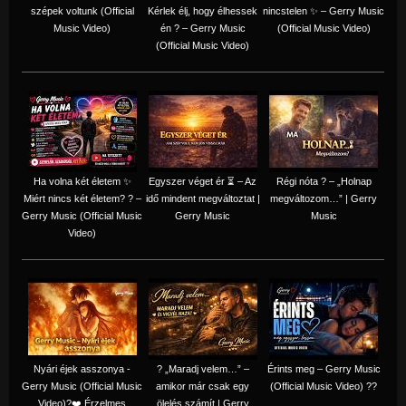
szépek voltunk (Official
Kérlek élj, hogy élhessek
nincstelen ✨ – Gerry Music
Music Video)
én ? – Gerry Music
(Official Music Video)
(Official Music Video)
Ha volna két életem ✨
Egyszer véget ér ⏳ – Az
Régi nóta ? – „Holnap
Miért nincs két életem? ? –
idő mindent megváltoztat |
megváltozom…” | Gerry
Gerry Music (Official Music
Gerry Music
Music
Video)
Nyári éjek asszonya -
? „Maradj velem…” –
Érints meg – Gerry Music
Gerry Music (Official Music
amikor már csak egy
(Official Music Video) ??
Video)?❤️ Érzelmes
ölelés számít | Gerry