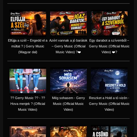
Elfújja a szél – Engedd el a
Azért vannak a jó barátok
Egy darabot a szívemből –
múltat ? | Gerry Music
– Gerry Music (Official
Gerry Music (Official Music
(Magyar dal)
Music Video) ?❤️
Video) ❤️?
?? Gerry Music ?? - ??
Még sohasem - Gerry
Reszket a Hold a tó vizén -
Hova menjek ? (Official
Music (Official Music
Gerry Music (Official Music
Music Video)
Video)
Video)