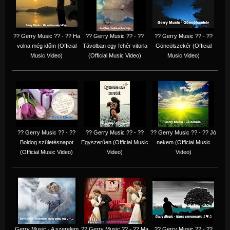
?? Gerry Music ?? - ?? Ha
?? Gerry Music ?? - ??
?? Gerry Music ?? - ??
volna még időm (Official
Távolban egy fehér vitorla
Göncölszekér (Official
Music Video)
(Official Music Video)
Music Video)
?? Gerry Music ?? - ??
?? Gerry Music ?? - ??
?? Gerry Music ?? - ?? Jó
Boldog születésnapot
Egyszerűen (Official Music
nekem (Official Music
(Official Music Video)
Video)
Video)
Gerry Music - A szerelem
?? Gerry Music ?? - ?? Ma
?? Gerry Music ?? - ??