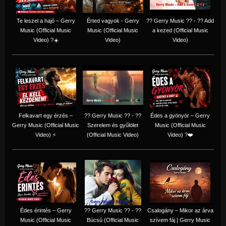
Te leszel a hajó – Gerry
Érted vagyok - Gerry
?? Gerry Music ?? - ?? Add
Music (Official Music
Music (Official Music
a kezed (Official Music
Video) ?☀️
Video)
Video)
Felkavart egy érzés –
?? Gerry Music ?? - ??
Édes a gyönyör – Gerry
Gerry Music (Official Music
Szerelem és gyűlölet
Music (Official Music
Video) ⚡
(Official Music Video)
Video) ?❤️
Édes érintés – Gerry
?? Gerry Music ?? - ??
Csalogány – Mikor az árva
Music (Official Music
Búcsú (Official Music
szívem fáj | Gerry Music