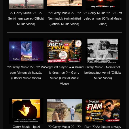
?? Gerry Music ?? - ??
?? Gerry Music ?? - ??
?? Gerry Music ?? - ?? Jött
Senki nem szeret (Official
Nem tudok élni nélküled
veled a nyár (Official Music
Music Video)
(Official Music Video)
Video)
?? Gerry Music ?? - ?? Ma
Véget ért a nyár ☀️ A strand
Gerry Music - Nem lehet
este felmegyek hozzád
is üres már ? – Gerry
boldogságot venni (Official
(Official Music Video)
Music (Official Music
Music Video)
Video)
Gerry Music - Igazi
?? Gerry Music ?? - ??
Fiam ?‍? Az életem te vagy