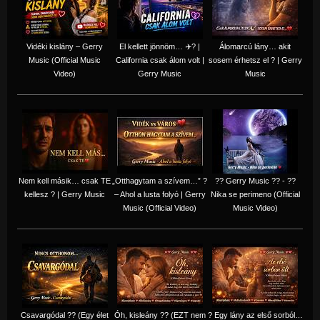
Vidéki kislány – Gerry
El kellett jönnöm… ✈️? |
Álomarcú lány… akit
Music (Official Music
California csak álom volt |
sosem érhetsz el ? | Gerry
Video)
Gerry Music
Music
Nem kell másik… csak TE
„Otthagytam a szívem…” ?
?? Gerry Music ?? - ??
kellesz ? | Gerry Music
– Ahol a lusta folyó | Gerry
Nika se perimeno (Official
Music (Official Video)
Music Video)
Csavargódal ?? (Egy élet
Óh, kisleány ?? (EZT nem
? Egy lány az első sorból…