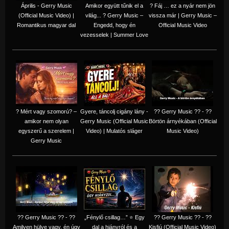
Április - Gerry Music
Amikor együtt tűnik el a
? Fáj … ez a nyár nem jön
(Official Music Video) |
világ... ? Gerry Music –
vissza már | Gerry Music –
Romantikus magyar dal
Engedd, hogy én
Official Music Video
vezesselek | Summer Love
? Mért vagy szomorú? –
Gyere, táncolj cigány lány -
?? Gerry Music ?? - ??
amikor nem olyan
Gerry Music (Official Music
Börtön árnyékában (Official
egyszerű a szerelem |
Video) | Mulatós sláger
Music Video)
Gerry Music
?? Gerry Music ?? - ??
„Fénylő csillag…” ⭐ Egy
?? Gerry Music ?? - ??
Amilyen hülye vagy, én úgy
dal a hiányról és a
Kisfiú (Official Music Video)