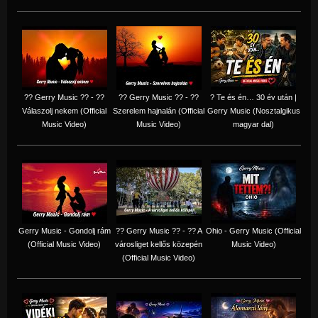
?? Gerry Music ?? - ??
?? Gerry Music ?? - ??
? Te és én… 30 év után |
Válaszolj nekem (Official
Szerelem hajnalán (Official
Gerry Music (Nosztalgikus
Music Video)
Music Video)
magyar dal)
Gerry Music - Gondolj rám
?? Gerry Music ?? - ?? A
Ohio - Gerry Music (Official
(Official Music Video)
városliget kellős közepén
Music Video)
(Official Music Video)