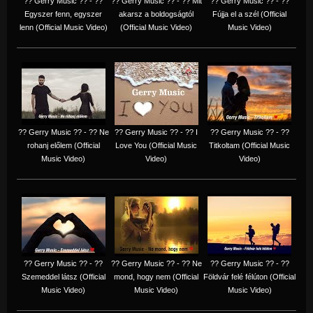
?? Gerry Music ?? - ??
?? Gerry Music ?? - ?? Mit
?? Gerry Music ?? - ??
Egyszer fenn, egyszer
akarsz a boldogságtól
Fújja el a szél (Official
lenn (Official Music Video)
(Official Music Video)
Music Video)
?? Gerry Music ?? - ?? Ne
?? Gerry Music ?? - ?? I
?? Gerry Music ?? - ??
rohanj előlem (Official
Love You (Official Music
Titkoltam (Official Music
Music Video)
Video)
Video)
?? Gerry Music ?? - ??
?? Gerry Music ?? - ?? Ne
?? Gerry Music ?? - ??
Szemeddel látsz (Official
mond, hogy nem (Official
Földvár felé félúton (Official
Music Video)
Music Video)
Music Video)