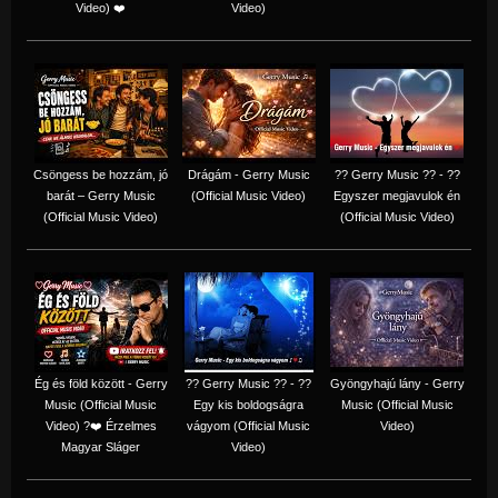
Video) ❤️
Video)
Csöngess be hozzám, jó
Drágám - Gerry Music
?? Gerry Music ?? - ??
barát – Gerry Music
(Official Music Video)
Egyszer megjavulok én
(Official Music Video)
(Official Music Video)
Ég és föld között - Gerry
?? Gerry Music ?? - ??
Gyöngyhajú lány - Gerry
Music (Official Music
Egy kis boldogságra
Music (Official Music
Video) ?❤️ Érzelmes
vágyom (Official Music
Video)
Magyar Sláger
Video)