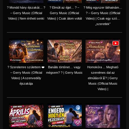
? Mondd hány éjszakát… ?
? Elmúlt az éjjel… ? –
? Még egyszer láthatnám…
– Gerry Music (Official
Gerry Music (Official
? – Gerry Music (Official
Video) | Nem értheti senki
Video) | Csak álom voltál
Video) | Csak egy szó…
„szeretlek”
? Szerelemre születtem ❤️
Banális történet… vagy
Homokóra ... Megható
– Gerry Music (Official
mégsem? ? | Gerry Music
szerelmes dal az
Video) | A szenvedély
elmúlásról ⏳? | Gerry
éjszakája
Music (Official Music
Video) |