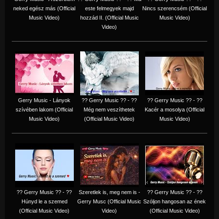
neked egész más (Official
este felmegyek majd
Nincs szerencsém (Official
Music Video)
hozzád II. (Official Music
Music Video)
Video)
Gerry Music - Lányok
?? Gerry Music ?? - ??
?? Gerry Music ?? - ??
szívében lakom (Official
Még nem veszíthetek
Kacér a mosolya (Official
Music Video)
(Official Music Video)
Music Video)
?? Gerry Music ?? - ??
Szeretlek is, meg nem is -
?? Gerry Music ?? - ??
Húnyd le a szemed
Gerry Musc (Official Music
Szóljon hangosan az ének
(Official Music Video)
Video)
(Official Music Video)