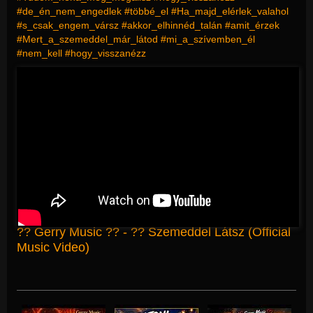
#de_én_nem_engedlek #többé_el #Ha_majd_elérlek_valahol
#s_csak_engem_vársz #akkor_elhinnéd_talán #amit_érzek
#Mert_a_szemeddel_már_látod #mi_a_szívemben_él
#nem_kell #hogy_visszanézz
?? Gerry Music ?? - ?? Szemeddel Látsz (Official
Music Video)