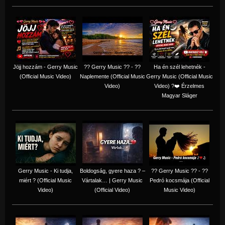
Jöjj hozzám - Gerry Music
?? Gerry Music ?? - ??
Ha én szél lehetnék -
(Official Music Video)
Naplemente (Official Music
Gerry Music (Official Music
Video)
Video) ?️❤️ Érzelmes
Magyar Sláger
Gerry Music - Ki tudja,
Boldogság, gyere haza ? –
?? Gerry Music ?? - ??
miért ? (Official Music
Vártalak… | Gerry Music
Pedró kocsmája (Official
Video)
(Official Video)
Music Video)