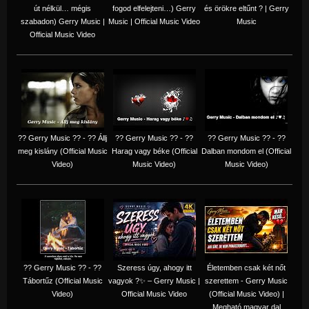
út nélkül… mégis
fogod elfelejteni…) Gerry
és örökre eltűnt ? | Gerry
szabadon) Gerry Music |
Music | Official Music Video
Music
Official Music Video
?? Gerry Music ?? - ?? Állj
?? Gerry Music ?? - ??
?? Gerry Music ?? - ??
meg kislány (Official Music
Harag vagy béke (Official
Dalban mondom el (Official
Video)
Music Video)
Music Video)
?? Gerry Music ?? - ??
Szeress úgy, ahogy itt
Életemben csak két nőt
Tábortűz (Official Music
vagyok ?✨ – Gerry Music |
szerettem - Gerry Music
Video)
Official Music Video
(Official Music Video) |
Megható magyar dal