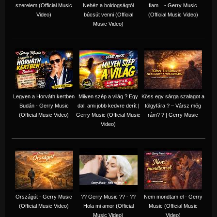
szerelem (Official Music
Nehéz a boldogságtól
fiam... - Gerry Music
Video)
búcsút venni (Official
(Official Music Video)
Music Video)
Legyen a Horváth kertben
Milyen szép a világ ? Egy
Köss egy sárga szalagot a
Budán - Gerry Music
dal, ami jobb kedvre derít |
tölgyfára ?️ – Vársz még
(Official Music Video)
Gerry Music (Official Music
rám? ? | Gerry Music
Video)
Országút - Gerry Music
?? Gerry Music ?? - ??
Nem mondtam el - Gerry
(Official Music Video)
Hola mi amor (Official
Music (Official Music
Music Video)
Video)