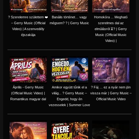
? Szerelemre születtem ❤️
Banális történet… vagy
Homokóra ... Megható
– Gerry Music (Official
mégsem? ? | Gerry Music
szerelmes dal az
Video) | A szenvedély
elmúlásról ⏳? | Gerry
éjszakája
Music (Official Music
Video) |
Április - Gerry Music
Amikor együtt tűnik el a
? Fáj … ez a nyár nem jön
(Official Music Video) |
világ... ? Gerry Music –
vissza már | Gerry Music –
Romantikus magyar dal
Engedd, hogy én
Official Music Video
vezesselek | Summer Love