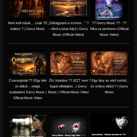
Nem kell másik… csak TE
„Otthagytam a szívem…” ?
?? Gerry Music ?? - ??
kellesz ? | Gerry Music
– Ahol a lusta folyó | Gerry
Nika se perimeno (Official
Music (Official Video)
Music Video)
Csavargódal ?? (Egy élet
Óh, kisleány ?? (EZT nem
? Egy lány az első sorból…
út nélkül… mégis
fogod elfelejteni…) Gerry
és örökre eltűnt ? | Gerry
szabadon) Gerry Music |
Music | Official Music Video
Music
Official Music Video