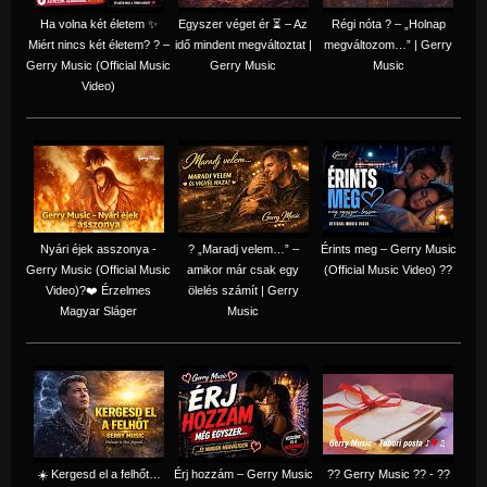
Ha volna két életem ✨
Egyszer véget ér ⏳ – Az
Régi nóta ? – „Holnap
Miért nincs két életem? ? –
idő mindent megváltoztat |
megváltozom…” | Gerry
Gerry Music (Official Music
Gerry Music
Music
Video)
Nyári éjek asszonya -
? „Maradj velem…” –
Érints meg – Gerry Music
Gerry Music (Official Music
amikor már csak egy
(Official Music Video) ??
Video)?❤️ Érzelmes
ölelés számít | Gerry
Magyar Sláger
Music
☀️ Kergesd el a felhőt…
Érj hozzám – Gerry Music
?? Gerry Music ?? - ??