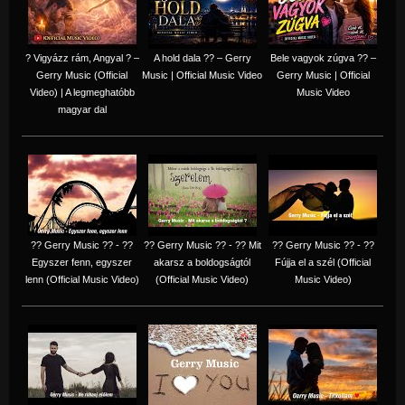
? Vigyázz rám, Angyal ? –
A hold dala ?? – Gerry
Bele vagyok zúgva ?? –
Gerry Music (Official
Music | Official Music Video
Gerry Music | Official
Video) | A legmeghatóbb
Music Video
magyar dal
?? Gerry Music ?? - ??
?? Gerry Music ?? - ?? Mit
?? Gerry Music ?? - ??
Egyszer fenn, egyszer
akarsz a boldogságtól
Fújja el a szél (Official
lenn (Official Music Video)
(Official Music Video)
Music Video)