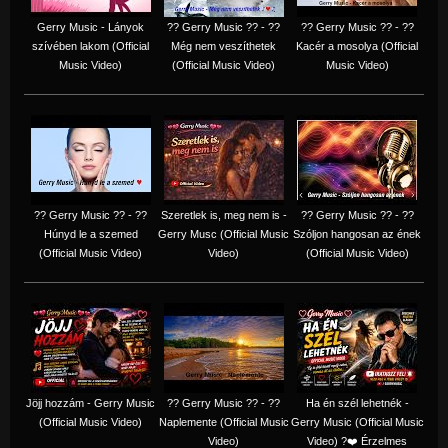
Gerry Music - Lányok
?? Gerry Music ?? - ??
?? Gerry Music ?? - ??
szívében lakom (Official
Még nem veszíthetek
Kacér a mosolya (Official
Music Video)
(Official Music Video)
Music Video)
?? Gerry Music ?? - ??
Szeretlek is, meg nem is -
?? Gerry Music ?? - ??
Húnyd le a szemed
Gerry Musc (Official Music
Szóljon hangosan az ének
(Official Music Video)
Video)
(Official Music Video)
Jöjj hozzám - Gerry Music
?? Gerry Music ?? - ??
Ha én szél lehetnék -
(Official Music Video)
Naplemente (Official Music
Gerry Music (Official Music
Video)
Video) ?️❤️ Érzelmes