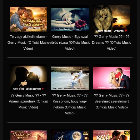
Te vagy aki kell nekem -
Gerry Music - Egy szál
?? Gerry Music ?? - ??
Gerry Music (Official Music
vörös rózsa (Official Music
Dreams ?? (Official Music
Video)
Video)
Video)
?? Gerry Music ?? - ??
?? Gerry Music ?? - ??
?? Gerry Music ?? - ??
Valamit szeretnék (Official
Köszönöm, hogy vagy
Szerelmet szerelemért
Music Video)
nekem (Official Music
(Official Music Video)
Video)