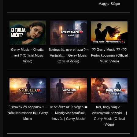
Magyar Sláger
Gerry Music - Ki tudja,
Boldogság, gyere haza ? –
?? Gerry Music ?? - ??
miért ? (Official Music
Vártalak… | Gerry Music
Pedró kocsmája (Official
Video)
(Official Video)
Music Video)
Éjszakák és nappalok ? –
Te ott állsz az út végén ❤️
Kell, hogy várj ? –
Nélküled minden fáj | Gerry
– Mindig visszatalálok
Visszajövök hozzád… |
Music
hozzád | Gerry Music
Gerry Music (Official
Video)