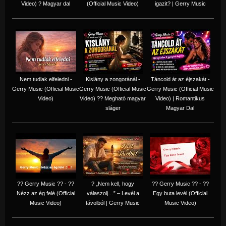
Video) ? Magyar dal
(Official Music Video)
igazit? | Gerry Music
Nem tudlak elfeledni -
Kislány a zongoránál -
Táncold át az éjszakát -
Gerry Music (Official Music
Gerry Music (Official Music
Gerry Music (Official Music
Video)
Video) ?? Megható magyar
Video) | Romantikus
sláger
Magyar Dal
?? Gerry Music ?? - ??
? „Nem kell, hogy
?? Gerry Music ?? - ??
Nézz az ég felé (Official
válaszolj…” – Levél a
Egy buta levél (Official
Music Video)
távolból | Gerry Music
Music Video)