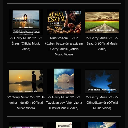
?? Gerry Music ?? - ??
Almát eszem… ? De
?? Gerry Music ?? - ??
Érzés (Official Music
közben összetört a szívem
Száz út (Official Music
Video)
| Gerry Music (Official
Video)
Music Video)
?? Gerry Music ?? - ?? Ha
?? Gerry Music ?? - ??
?? Gerry Music ?? - ??
volna még időm (Official
Távolban egy fehér vitorla
Göncölszekér (Official
Music Video)
(Official Music Video)
Music Video)