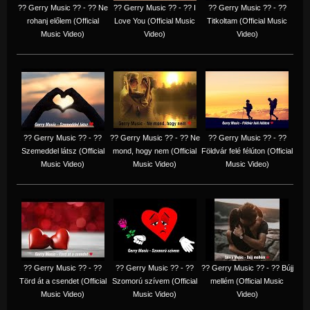
?? Gerry Music ?? - ?? Ne
?? Gerry Music ?? - ?? I
?? Gerry Music ?? - ??
rohanj előlem (Official
Love You (Official Music
Titkoltam (Official Music
Music Video)
Video)
Video)
?? Gerry Music ?? - ??
?? Gerry Music ?? - ?? Ne
?? Gerry Music ?? - ??
Szemeddel látsz (Official
mond, hogy nem (Official
Földvár felé félúton (Official
Music Video)
Music Video)
Music Video)
?? Gerry Music ?? - ??
?? Gerry Music ?? - ??
?? Gerry Music ?? - ?? Bújj
Törd át a csendet (Official
Szomorú szívem (Official
mellém (Official Music
Music Video)
Music Video)
Video)