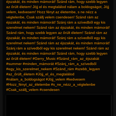
éjszakát, és minden mámorát! Szánd rám, hogy szebb legyen
az őrült életem! Jöjj el és megtalálod nálam a boldogságot, Jöjj
velem, kedvesem! Hozz fényt az életembe, s ne nézz a
végtelenbe, Csak szállj velem csendesen! Szánd rám az
éjszakát, és minden mámorát! Szánj rám a szívedből egy kis
szerelmet nekem! Szánd rám az éjszakát, és minden mámorát!
Szánd rám, hogy szebb legyen az őrült életem! Szánd rám az
éjszakát, és minden mámorát! Szánj rám a szívedből egy kis
szerelmet nekem! Szánd rám az éjszakát, és minden mámorát!
Szánj rám a szívedből egy kis szerelmet nekem! Szánd rám az
éjszakát, és minden mámorát! Szánd rám, hogy szebb legyen
az őrült életem! #Gerry_Music #Szánd_rám_az_éjszakát
#summer #minden_mámorát #Szánj_rám_a_szívedből
#egy_kis_szerelmet_nekem #Szánd_rám #szebb_legyen
#az_őrült_életem #Jöjj_el_és_megtalálod
#nálam_a_boldogságot #Jöjj_velem #kedvesem
#Hozz_fényt_az_életembe #s_ne_nézz_a_végtelenbe
#Csak_szállj_velem #csendesen