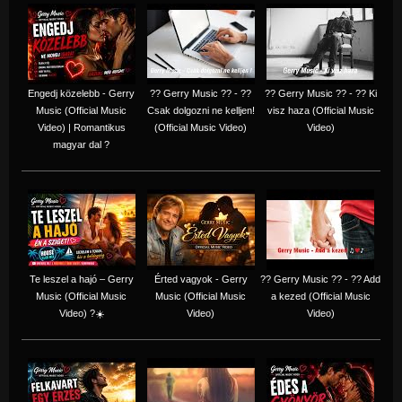
Engedj közelebb - Gerry
?? Gerry Music ?? - ??
?? Gerry Music ?? - ?? Ki
Music (Official Music
Csak dolgozni ne kelljen!
visz haza (Official Music
Video) | Romantikus
(Official Music Video)
Video)
magyar dal ?
Te leszel a hajó – Gerry
Érted vagyok - Gerry
?? Gerry Music ?? - ?? Add
Music (Official Music
Music (Official Music
a kezed (Official Music
Video) ?☀️
Video)
Video)