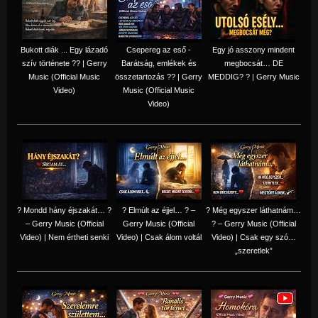
Bukott diák ... Egy lázadó
Csepereg az eső -
Egy jó asszony mindent
szív története ?? | Gerry
Barátság, emlékek és
megbocsát… DE
Music (Official Music
összetartozás ?️? | Gerry
MEDDIG? ? | Gerry Music
Video)
Music (Official Music
Video)
? Mondd hány éjszakát… ?
? Elmúlt az éjjel… ? –
? Még egyszer láthatnám…
– Gerry Music (Official
Gerry Music (Official
? – Gerry Music (Official
Video) | Nem értheti senki
Video) | Csak álom voltál
Video) | Csak egy szó…
„szeretlek”