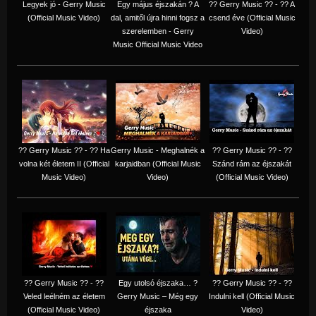
Legyek jó - Gerry Music
Egy május éjszakán ? A
?? Gerry Music ?? - ?? A
(Official Music Video)
dal, amitől újra hinni fogsz a
csend éve (Official Music
szerelemben - Gerry
Video)
Music Official Music Video
?? Gerry Music ?? - ?? Ha
Gerry Music - Meghalnék a
?? Gerry Music ?? - ??
volna két életem II (Official
karjaidban (Official Music
Szánd rám az éjszakát
Music Video)
Video)
(Official Music Video)
?? Gerry Music ?? - ??
Egy utolsó éjszaka… ?
?? Gerry Music ?? - ??
Veled leélném az életem
Gerry Music – Még egy
Indulni kell (Official Music
(Official Music Video)
éjszaka
Video)