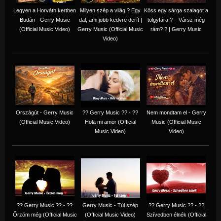
Legyen a Horváth kertben
Milyen szép a világ ? Egy
Köss egy sárga szalagot a
Budán - Gerry Music
dal, ami jobb kedvre derít |
tölgyfára ?️ – Vársz még
(Official Music Video)
Gerry Music (Official Music
rám? ? | Gerry Music
Video)
Országút - Gerry Music
?? Gerry Music ?? - ??
Nem mondtam el - Gerry
(Official Music Video)
Hola mi amor (Official
Music (Official Music
Music Video)
Video)
?? Gerry Music ?? - ??
Gerry Music - Túl szép
?? Gerry Music ?? - ??
Őrzöm még (Official Music
(Official Music Video)
Szívedben élnék (Official