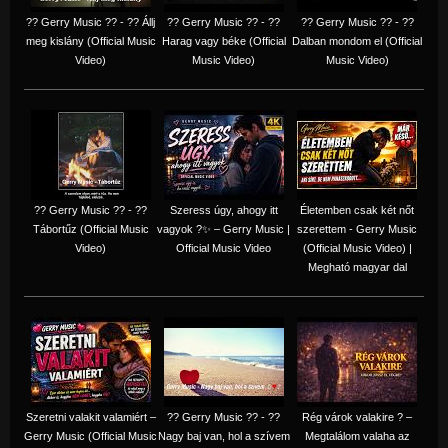
?? Gerry Music ?? - ?? Állj
?? Gerry Music ?? - ??
?? Gerry Music ?? - ??
meg kislány (Official Music
Harag vagy béke (Official
Dalban mondom el (Official
Video)
Music Video)
Music Video)
?? Gerry Music ?? - ??
Szeress úgy, ahogy itt
Életemben csak két nőt
Tábortűz (Official Music
vagyok ?✨ – Gerry Music |
szerettem - Gerry Music
Video)
Official Music Video
(Official Music Video) |
Megható magyar dal
Szeretni valakit valamiért –
?? Gerry Music ?? - ??
Rég várok valakire ? –
Gerry Music (Official Music
Nagy baj van, hol a szívem
Megtalálom valaha az