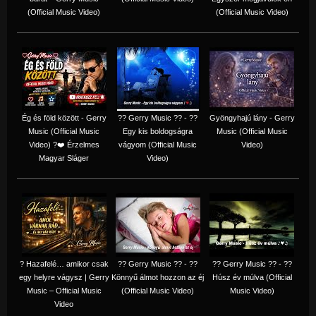
(Official Music Video)
(Official Music Video)
Ég és föld között - Gerry
?? Gerry Music ?? - ??
Gyöngyhajú lány - Gerry
Music (Official Music
Egy kis boldogságra
Music (Official Music
Video) ?❤️ Érzelmes
vágyom (Official Music
Video)
Magyar Sláger
Video)
? Hazafelé… amikor csak
?? Gerry Music ?? - ??
?? Gerry Music ?? - ??
egy helyre vágysz | Gerry
Könnyű álmot hozzon az éj
Húsz év múlva (Official
Music – Official Music
(Official Music Video)
Music Video)
Video