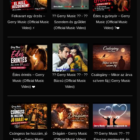
Felkavart egy érzés –
?? Gerry Music ?? - ??
Édes a gyönyör – Gerry
Gerry Music (Official Music
Szerelem és gyűlölet
Music (Official Music
Video) ⚡
(Official Music Video)
Video) ?❤️
Édes érintés – Gerry
?? Gerry Music ?? - ??
Csalogány – Mikor az árva
Music (Official Music
Búcsú (Official Music
szívem fáj | Gerry Music
Video) ❤️
Video)
Csöngess be hozzám, jó
Drágám - Gerry Music
?? Gerry Music ?? - ??
barát – Gerry Music
(Official Music Video)
Egyszer megjavulok én