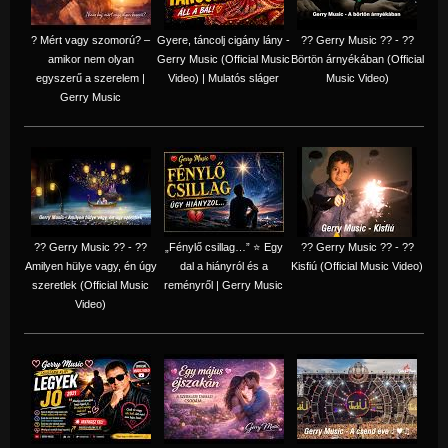
? Mért vagy szomorú? –
Gyere, táncolj cigány lány -
?? Gerry Music ?? - ??
amikor nem olyan
Gerry Music (Official Music
Börtön árnyékában (Official
egyszerű a szerelem |
Video) | Mulatós sláger
Music Video)
Gerry Music
?? Gerry Music ?? - ??
„Fénylő csillag…” ⭐ Egy
?? Gerry Music ?? - ??
Amilyen hülye vagy, én úgy
dal a hiányról és a
Kisfiú (Official Music Video)
szeretlek (Official Music
reményről | Gerry Music
Video)