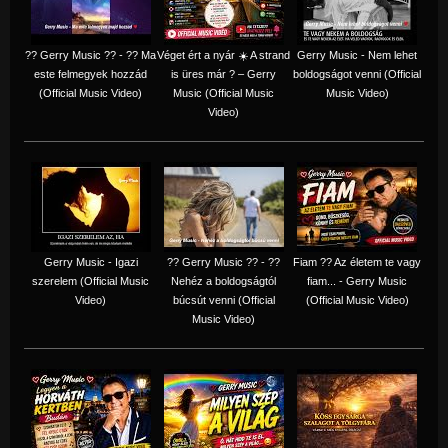
?? Gerry Music ?? - ?? Ma
Véget ért a nyár ☀️ A strand
Gerry Music - Nem lehet
este felmegyek hozzád
is üres már ? – Gerry
boldogságot venni (Official
(Official Music Video)
Music (Official Music
Music Video)
Video)
Gerry Music - Igazi
?? Gerry Music ?? - ??
Fiam ?‍? Az életem te vagy
szerelem (Official Music
Nehéz a boldogságtól
fiam... - Gerry Music
Video)
búcsút venni (Official
(Official Music Video)
Music Video)