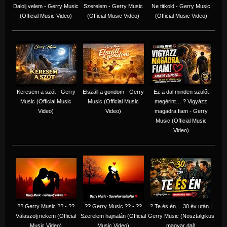
Dalolj velem - Gerry Music
Szerelem - Gerry Music
Ne titkold - Gerry Music
(Official Music Video)
(Official Music Video)
(Official Music Video)
Keresem a szót - Gerry
Elszáll a gondom - Gerry
Ez a dal minden szülőt
Music (Official Music
Music (Official Music
megérint… ? Vigyázz
Video)
Video)
magadra fiam - Gerry
Music (Official Music
Video)
?? Gerry Music ?? - ??
?? Gerry Music ?? - ??
? Te és én… 30 év után |
Válaszolj nekem (Official
Szerelem hajnalán (Official
Gerry Music (Nosztalgikus
Music Video)
Music Video)
magyar dal)