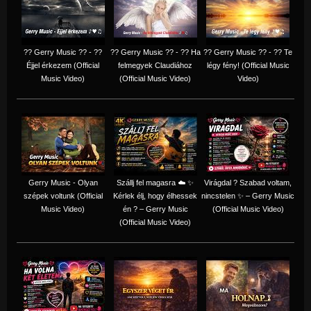
?? Gerry Music ?? - ??
?? Gerry Music ?? - ?? Ha
?? Gerry Music ?? - ?? Te
Éjjel érkezem (Official
felmegyek Claudiához
légy fény! (Official Music
Music Video)
(Official Music Video)
Video)
Gerry Music - Olyan
Szállj fel magasra ☁️ ✨
Virágdal ? Szabad voltam,
szépek voltunk (Official
Kérlek élj, hogy élhessek
nincstelen ✨ – Gerry Music
Music Video)
én ? – Gerry Music
(Official Music Video)
(Official Music Video)