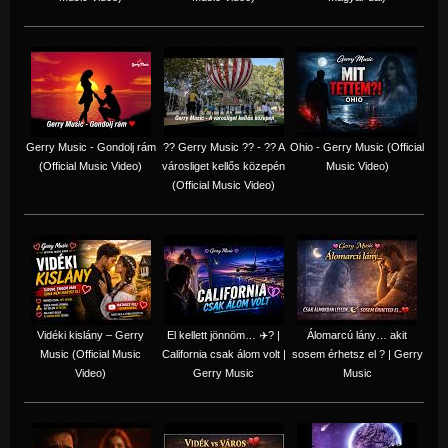
Gerry Music - Gondolj rám
?? Gerry Music ?? - ?? A
Ohio - Gerry Music (Official
(Official Music Video)
városliget kellős közepén
Music Video)
(Official Music Video)
Vidéki kislány – Gerry
El kellett jönnöm… ✈️? |
Álomarcú lány… akit
Music (Official Music
California csak álom volt |
sosem érhetsz el ? | Gerry
Video)
Gerry Music
Music