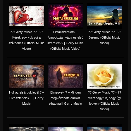
?? Gerry Music ?? - ??
Fiatal szerelem ...
?? Gerry Music ?? - ??
Kérek egy kulcsot a
Álmodozás, vágy és első
Jeremy (Official Music
szívedhez (Official Music
szerelem ? | Gerry Music
Video)
Video)
(Official Music Video)
Hull az elsárgult levél ? –
Elmegyek ? – Minden
?? Gerry Music ?? - ??
Elvesztettelek… | Gerry
megváltozott, amikor
Miért hagytuk, hogy így
Music
elhagytál | Gerry Music
legyen (Official Music
Video)