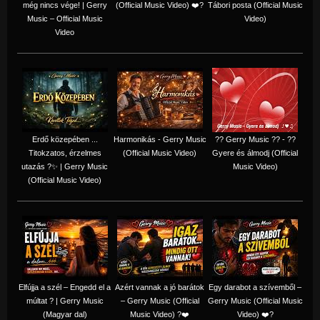
még nincs vége! | Gerry
(Official Music Video) ❤️?
Tábori posta (Official Music
Music – Official Music
Video)
Video
Erdő közepében ...
Harmonikás - Gerry Music
?? Gerry Music ?? - ??
Titokzatos, érzelmes
(Official Music Video)
Gyere és álmodj (Official
utazás ?✨ | Gerry Music
Music Video)
(Official Music Video)
Elfújja a szél – Engedd el a
Azért vannak a jó barátok
Egy darabot a szívemből –
múltat ? | Gerry Music
– Gerry Music (Official
Gerry Music (Official Music
(Magyar dal)
Music Video) ?❤️
Video) ❤️?