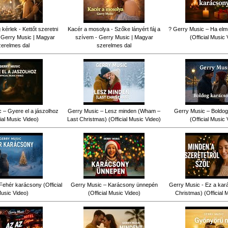
érlek - Kettőt szeretni
Kacér a mosolya - Szőke lányért fáj a
? Gerry Music – Ha elm
 Gerry Music | Magyar
szívem - Gerry Music | Magyar
(Official Music 
zerelmes dal
szerelmes dal
 – Gyere el a jászolhoz
Gerry Music – Lesz minden (Wham –
Gerry Music – Boldog
cial Music Video)
Last Christmas) (Official Music Video)
(Official Music 
Fehér karácsony (Official
Gerry Music – Karácsony ünnepén
Gerry Music - Ez a kar
usic Video)
(Official Music Video)
Christmas) (Official 