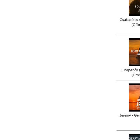
Csakazértis 
(Offi
Elhajóznék (
(Offi
Jeremy - Gerr