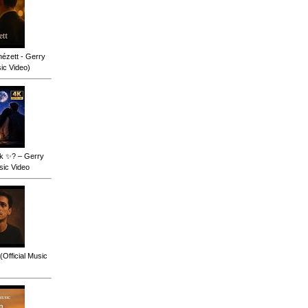
ézett - Gerry
sic Video)
ok ✨? – Gerry
sic Video
(Official Music