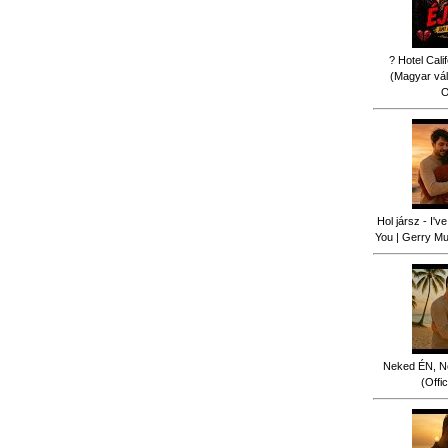
? Hotel Cali
(Magyar vál
O
Hol jársz - I'
You | Gerry Mus
Neked ÉN, N
(Offi