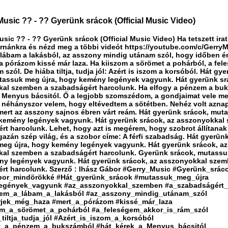
Music ?? - ?? Gyerünk srácok (Official Music Video)
sic ?? - ?? Gyerünk srácok (Official Music Video) Ha tetszett irat
rnánkra és nézd meg a többi videót https://youtube.com/c/Gerry
 lábam a lakásból, az asszony mindig utánam szól, hogy időben é
 a pórázom kissé már laza. Ha kiiszom a sörömet a pohárból, a fe
m szól. De hiába tiltja, tudja jól: Azért is iszom a korsóból. Hát gy
tassuk meg újra, hogy kemény legények vagyunk. Hát gyerünk sr
al szemben a szabadságért harcolunk. Ha elfogy a pénzem a bu
a Menyus bácsitól. Ő a legjobb szomszédom, a gondjaimat vele m
 néhányszor velem, hogy eltévedtem a sötétben. Nehéz volt azna
mert az asszony sajnos ébren várt reám. Hát gyerünk srácok, mu
 kemény legények vagyunk. Hát gyerünk srácok, az asszonyokkal
rt harcolunk. Lehet, hogy azt is megérem, hogy szobrot állítana
gazán szép világ, és a szobor címe: A férfi szabadság. Hát gyerün
eg újra, hogy kemény legények vagyunk. Hát gyerünk srácok, az
al szemben a szabadságért harcolunk. Gyerünk srácok, mutassu
y legények vagyunk. Hát gyerünk srácok, az asszonyokkal szem
rt harcolunk. Szerző : Ihász Gábor #Gerry_Music #Gyerünk_srác
bor_mindörökké #Hát_gyerünk_srácok #mutassuk_meg_újra
egények_vagyunk #az_asszonyokkal_szemben #a_szabadságért_
zem_a_lábam_a_lakásból #az_asszony_mindig_utánam_szól
rjek_még_haza #mert_a_pórázom #kissé_már_laza
om_a_sörömet_a_pohárból #a_feleségem_akkor_is_rám_szól
tiltja_tudja_jól #Azért_is_iszom_a_korsóból
y_a_pénzem_a_bukszámból #hát_kérek_a_Menyus_bácsitól