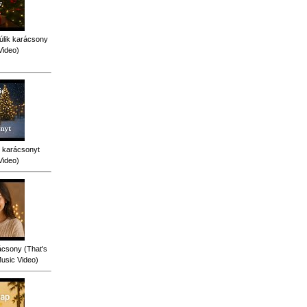
úlik karácsony
Video)
 karácsonyt
Video)
ácsony (That's
Music Video)