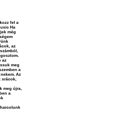
kozz fel a
Music Ha
rjek még
leségem
erünk
ácok, az
kszámból,
egosztom.
p az
tassuk meg
 szemben a
k nekem. Az
k srácok,
k meg újra,
ben a
ok
harcolunk