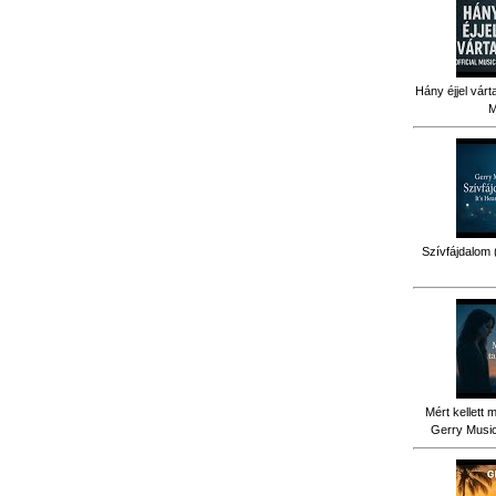
Hány éjjel várt
M
Szívfájdalom 
Mért kellett 
Gerry Music 