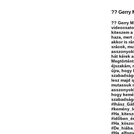
?? Gerry 
?? Gerry Mu
videocsato
kiteszem a
haza, mert
akkor is rá
srácok, mu
asszonyokk
hát kérek 
Megtörtént
éjszakám, 
újra, hogy
szabadságé
lesz majd i
mutassuk m
asszonyokk
hogy kemén
szabadságé
#Ihász_Gá
#kemény_l
#Ha_kites
#időben_é
#Ha_kiisz
#De_hiába_
#Ha_elfog