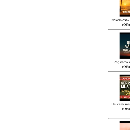
Nekem csak 
(Offi
Rég várok v
(Offi
Hát csak men
(Offi