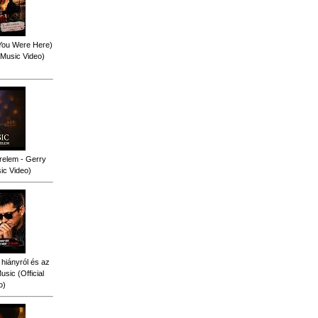
 You Were Here)
l Music Video)
relem - Gerry
sic Video)
 hiányról és az
sic (Official
o)