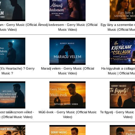
am - Gerry Music (Official
Álmodj kedvesem - Gerry Music (Official
Egy lány a szemembe n
usic Video)
Music Video)
Music (Official Mu
(It’s Heartache) ? Gerry
Maradj velem - Gerry Music (Official
Ha kigyulnak a csillag
Music ?
Music Video)
Music | Official Mu
most találkoznom véled -
Múló évek - Gerry Music (Official Music
Te figyelj - Gerry Music 
(Official Music Video)
Video)
Video)