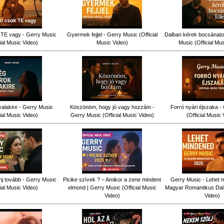
TE vagy - Gerry Music
Gyermek fejjel - Gerry Music (Official
Dalban kérek bocsánatot
cial Music Video)
Music Video)
Music (Official Mu
alakire - Gerry Music
Köszönöm, hogy jó vagy hozzám -
Forró nyári éjszaka -
cial Music Video)
Gerry Music (Official Music Video)
(Official Music 
j tovább - Gerry Music
Picike szívek ? – Amikor a zene mindent
Gerry Music - Lehet m
cial Music Video)
elmond | Gerry Music (Official Music
Magyar Romantikus Dal (
Video)
Video)