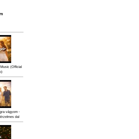
ám
Music (Official
o)
gra vágyom -
érzelmes dal