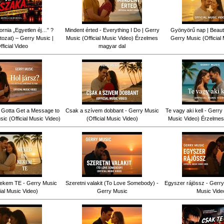
fornia „Egyetlen éj…” ?
Mindent érted - Everything I Do | Gerry
Gyönyörű nap | Beauti
tozat) – Gerry Music |
Music (Official Music Video) Érzelmes
Gerry Music (Official
fficial Video
magyar dal
ve Gotta Get a Message to
Csak a szívem dobbant - Gerry Music
Te vagy aki kell - Gerry 
ic (Official Music Video)
(Official Music Video)
Music Video) Érzelmes
ekem TE - Gerry Music
Szeretni valakit (To Love Somebody) -
Egyszer rájössz - Gerry 
cial Music Video)
Gerry Music
Music Vide