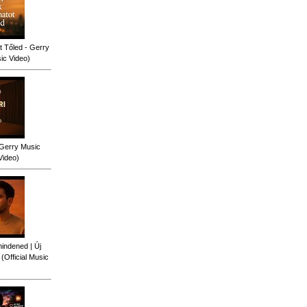
 Tőled - Gerry
sic Video)
 Gerry Music
Video)
indened | Új
Official Music