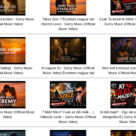
szerelem - Gerry Music
Titkos Szív ? Érzelmes magyar dal
Csak Te lennél itt (Wish
cial Music Video)
(Secret Love) - Gerry Music (Official
- Gerry Music (Officia
Music Video)
Sailing) - Gerry Music
Ki vagyok én - Gerry Music (Official
Nem kell a könnyű sze
cial Music Video)
Music Video) Érzelmes magyar dal
Music (Official Mu
y Music (Official Music
? Miért félsz? Csak az idő múlik… |
Ki ölel majd? – Egy dal a
Video)
Változás szele – Gerry Music (Official
elengedésről | Gerry Mu
Music Video)
Music Vide