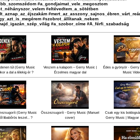
obb_szomszédom #a_gondjaimat_vele_megosztom
nt_néhányszor_velem #eltévedtem_a_sötétben
lt_aznap_az_éjszakám #mert_az_asszony_sajnos_ébren_várt_re
gy_azt_is_megérem #szobrot_állítanak_nekem
ajd_igazán_szép_világ #a_szobor_címe #A_férfi_szabadság
denen túl (Gerry Music
Veszem a kalapom – Gerry Music |
Édes a gyönyör - Gerry 
kor a dal a lélekig ér ?
Érzelmes magyar dal
Music Vide
ezsugorít (Gerry Music
Összezsugorít - Gerry Music (Manuel
Csak egy kis boldogsá
ől libabőrös leszel... ?
cover)
Gerry Music | Magyar 