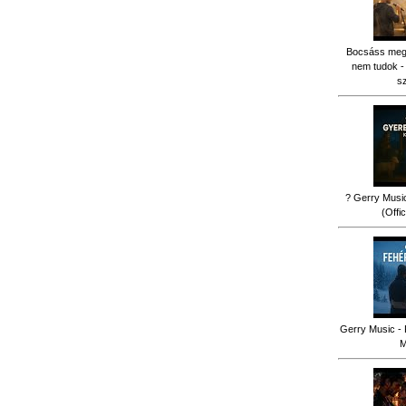
Bocsáss meg k
nem tudok -
s
? Gerry Music
(Offi
Gerry Music - 
M