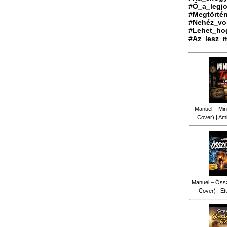
#Ő_a_legj
#Megtörté
#Nehéz_vo
#Lehet_ho
#Az_lesz_m
Manuel – Min
Cover) | Ami
Manuel – Össz
Cover) | Ett