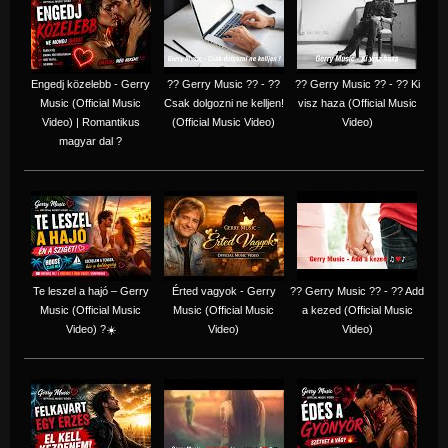
Engedj közelebb - Gerry
?? Gerry Music ?? - ??
?? Gerry Music ?? - ?? Ki
Music (Official Music
Csak dolgozni ne kelljen!
visz haza (Official Music
Video) | Romantikus
(Official Music Video)
Video)
magyar dal ?
Te leszel a hajó – Gerry
Érted vagyok - Gerry
?? Gerry Music ?? - ?? Add
Music (Official Music
Music (Official Music
a kezed (Official Music
Video) ?☀️
Video)
Video)