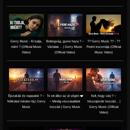
Gerry Music - Ki tudja,
Boldogság, gyere haza ? –
?? Gerry Music ?? - ??
miért ? (Official Music
Vártalak… | Gerry Music
Pedró kocsmája (Official
Video)
(Official Video)
Music Video)
Éjszakák és nappalok ? –
Te ott állsz az út végén ❤️
Kell, hogy várj ? –
Nélküled minden fáj | Gerry
– Mindig visszatalálok
Visszajövök hozzád… |
Music
hozzád | Gerry Music
Gerry Music (Official
Video)