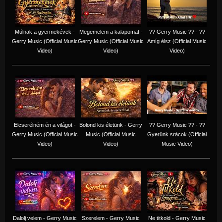
Múlnak a gyermekévek -
Megemelem a kalapomat -
?? Gerry Music ?? - ??
Gerry Music (Official Music
Gerry Music (Official Music
Amíg élsz (Official Music
Video)
Video)
Video)
Elcserélném én a világot -
Bolond kis életünk - Gerry
?? Gerry Music ?? - ??
Gerry Music (Official Music
Music (Official Music
Gyerünk srácok (Official
Video)
Video)
Music Video)
Dalolj velem - Gerry Music
Szerelem - Gerry Music
Ne titkold - Gerry Music