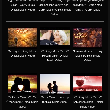
Legyen a Horváth kertben
Milyen szép a világ ? Egy
Köss egy sárga szalagot a
Budán - Gerry Music
dal, ami jobb kedvre derít |
tölgyfára ?️ – Vársz még
(Official Music Video)
Gerry Music (Official Music
rám? ? | Gerry Music
Video)
Országút - Gerry Music
?? Gerry Music ?? - ??
Nem mondtam el - Gerry
(Official Music Video)
Hola mi amor (Official
Music (Official Music
Music Video)
Video)
?? Gerry Music ?? - ??
Gerry Music - Túl szép
?? Gerry Music ?? - ??
Őrzöm még (Official Music
(Official Music Video)
Szívedben élnék (Official
Video)
Music Video)