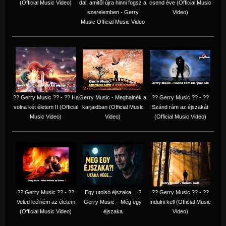
(Official Music Video)
dal, amitől újra hinni fogsz a
csend éve (Official Music
szerelemben - Gerry
Video)
Music Official Music Video
?? Gerry Music ?? - ?? Ha
Gerry Music - Meghalnék a
?? Gerry Music ?? - ??
volna két életem II (Official
karjaidban (Official Music
Szánd rám az éjszakát
Music Video)
Video)
(Official Music Video)
?? Gerry Music ?? - ??
Egy utolsó éjszaka… ?
?? Gerry Music ?? - ??
Veled leélném az életem
Gerry Music – Még egy
Indulni kell (Official Music
(Official Music Video)
éjszaka
Video)