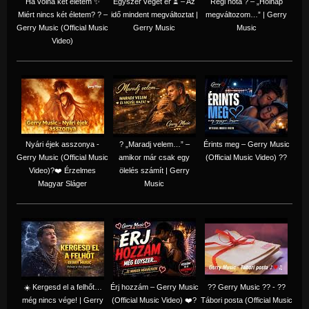
Ha volna két életem ✨
Egyszer véget ér ⏳ – Az
Régi nóta ? – „Holnap
Miért nincs két életem? ? –
idő mindent megváltoztat |
megváltozom…” | Gerry
Gerry Music (Official Music
Gerry Music
Music
Video)
Nyári éjek asszonya -
? „Maradj velem…” –
Érints meg – Gerry Music
Gerry Music (Official Music
amikor már csak egy
(Official Music Video) ??
Video)?❤️ Érzelmes
ölelés számít | Gerry
Magyar Sláger
Music
☀️ Kergesd el a felhőt…
Érj hozzám – Gerry Music
?? Gerry Music ?? - ??
még nincs vége! | Gerry
(Official Music Video) ❤️?
Tábori posta (Official Music