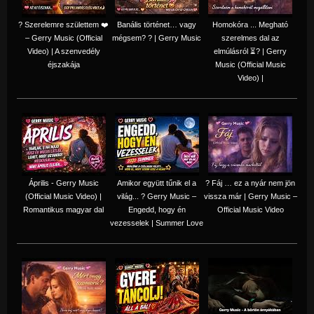
? Szerelemre születtem ❤️
Banális történet… vagy
Homokóra ... Megható
– Gerry Music (Official
mégsem? ? | Gerry Music
szerelmes dal az
Video) | A szenvedély
elmúlásról ⏳? | Gerry
éjszakája
Music (Official Music
Video) |
Április - Gerry Music
Amikor együtt tűnik el a
? Fáj … ez a nyár nem jön
(Official Music Video) |
világ... ? Gerry Music –
vissza már | Gerry Music –
Romantikus magyar dal
Engedd, hogy én
Official Music Video
vezesselek | Summer Love