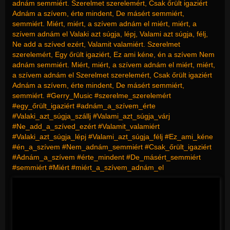
adnám semmiért. Szerelmet szerelemért, Csak őrült igaziért
Adnám a szívem, érte mindent, De másért semmiért,
semmiért. Miért, miért, a szívem adnám el miért, miért, a
szívem adnám el Valaki azt súgja, lépj, Valami azt súgja, félj,
Ne add a szíved ezért, Valamit valamiért. Szerelmet
szerelemért, Egy őrült igaziért, Ez ami kéne, én a szívem Nem
adnám semmiért. Miért, miért, a szívem adnám el miért, miért,
a szívem adnám el Szerelmet szerelemért, Csak őrült igaziért
Adnám a szívem, érte mindent, De másért semmiért,
semmiért. #Gerry_Music #szerelme_szerelemért
#egy_őrült_igaziért #adnám_a_szívem_érte
#Valaki_azt_súgja_szállj #Valami_azt_súgja_várj
#Ne_add_a_szíved_ezért #Valamit_valamiért
#Valaki_azt_súgja_lépj #Valami_azt_súgja_félj #Ez_ami_kéne
#én_a_szívem #Nem_adnám_semmiért #Csak_őrült_igaziért
#Adnám_a_szívem #érte_mindent #De_másért_semmiért
#semmiért #Miért #miért_a_szívem_adnám_el