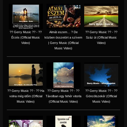
?? Gerry Music ?? - ??
Almát eszem… ? De
?? Gerry Music ?? - ??
Érzés (Official Music
közben összetört a szívem
Száz út (Official Music
Video)
| Gerry Music (Official
Video)
Music Video)
?? Gerry Music ?? - ?? Ha
?? Gerry Music ?? - ??
?? Gerry Music ?? - ??
volna még időm (Official
Távolban egy fehér vitorla
Göncölszekér (Official
Music Video)
(Official Music Video)
Music Video)