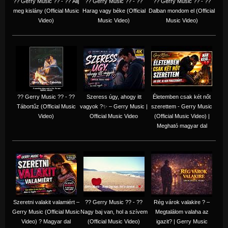
?? Gerry Music ?? - ?? Állj
?? Gerry Music ?? - ??
?? Gerry Music ?? - ??
meg kislány (Official Music
Harag vagy béke (Official
Dalban mondom el (Official
Video)
Music Video)
Music Video)
?? Gerry Music ?? - ??
Szeress úgy, ahogy itt
Életemben csak két nőt
Tábortűz (Official Music
vagyok ?✨ – Gerry Music |
szerettem - Gerry Music
Video)
Official Music Video
(Official Music Video) |
Megható magyar dal
Szeretni valakit valamiért –
?? Gerry Music ?? - ??
Rég várok valakire ? –
Gerry Music (Official Music
Nagy baj van, hol a szívem
Megtalálom valaha az
Video) ? Magyar dal
(Official Music Video)
igazit? | Gerry Music