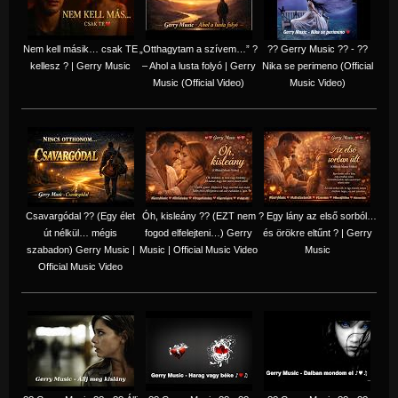
Nem kell másik… csak TE
„Otthagytam a szívem…” ?
?? Gerry Music ?? - ??
kellesz ? | Gerry Music
– Ahol a lusta folyó | Gerry
Nika se perimeno (Official
Music (Official Video)
Music Video)
Csavargódal ?? (Egy élet
Óh, kisleány ?? (EZT nem
? Egy lány az első sorból…
út nélkül… mégis
fogod elfelejteni…) Gerry
és örökre eltűnt ? | Gerry
szabadon) Gerry Music |
Music | Official Music Video
Music
Official Music Video