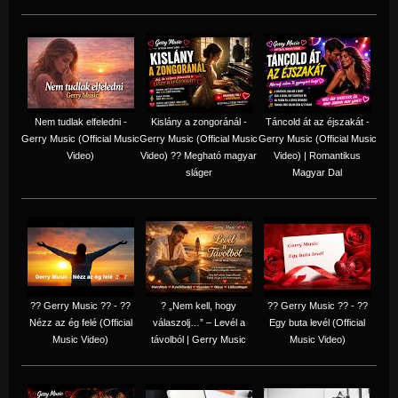
Nem tudlak elfeledni -
Kislány a zongoránál -
Táncold át az éjszakát -
Gerry Music (Official Music
Gerry Music (Official Music
Gerry Music (Official Music
Video)
Video) ?? Megható magyar
Video) | Romantikus
sláger
Magyar Dal
?? Gerry Music ?? - ??
? „Nem kell, hogy
?? Gerry Music ?? - ??
Nézz az ég felé (Official
válaszolj…” – Levél a
Egy buta levél (Official
Music Video)
távolból | Gerry Music
Music Video)