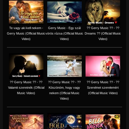
Te vagy aki kell nekem -
Gerry Music - Egy szál
?? Gerry Music ?? - ??
Gerry Music (Official Music
vörös rózsa (Official Music
Dreams ?? (Official Music
Video)
Video)
Video)
?? Gerry Music ?? - ??
?? Gerry Music ?? - ??
?? Gerry Music ?? - ??
Valamit szeretnék (Official
Köszönöm, hogy vagy
Szerelmet szerelemért
Music Video)
nekem (Official Music
(Official Music Video)
Video)