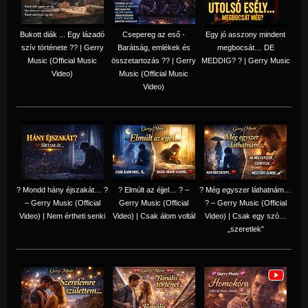
Bukott diák ... Egy lázadó
Csepereg az eső -
Egy jó asszony mindent
szív története ?? | Gerry
Barátság, emlékek és
megbocsát… DE
Music (Official Music
összetartozás ?️? | Gerry
MEDDIG? ? | Gerry Music
Video)
Music (Official Music
Video)
? Mondd hány éjszakát… ?
? Elmúlt az éjjel… ? –
? Még egyszer láthatnám…
– Gerry Music (Official
Gerry Music (Official
? – Gerry Music (Official
Video) | Nem értheti senki
Video) | Csak álom voltál
Video) | Csak egy szó…
„szeretlek”