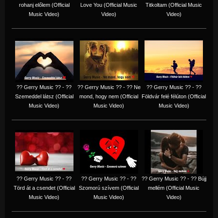
rohanj előlem (Official
Love You (Official Music
Titkoltam (Official Music
Music Video)
Video)
Video)
?? Gerry Music ?? - ??
?? Gerry Music ?? - ?? Ne
?? Gerry Music ?? - ??
Szemeddel látsz (Official
mond, hogy nem (Official
Földvár felé félúton (Official
Music Video)
Music Video)
Music Video)
?? Gerry Music ?? - ??
?? Gerry Music ?? - ??
?? Gerry Music ?? - ?? Bújj
Törd át a csendet (Official
Szomorú szívem (Official
mellém (Official Music
Music Video)
Music Video)
Video)