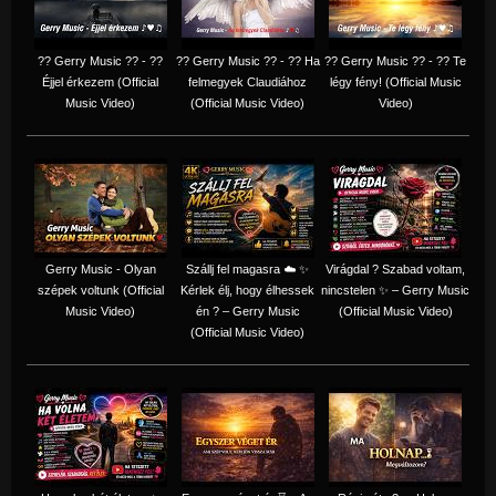
?? Gerry Music ?? - ??
?? Gerry Music ?? - ?? Ha
?? Gerry Music ?? - ?? Te
Éjjel érkezem (Official
felmegyek Claudiához
légy fény! (Official Music
Music Video)
(Official Music Video)
Video)
Gerry Music - Olyan
Szállj fel magasra ☁️ ✨
Virágdal ? Szabad voltam,
szépek voltunk (Official
Kérlek élj, hogy élhessek
nincstelen ✨ – Gerry Music
Music Video)
én ? – Gerry Music
(Official Music Video)
(Official Music Video)