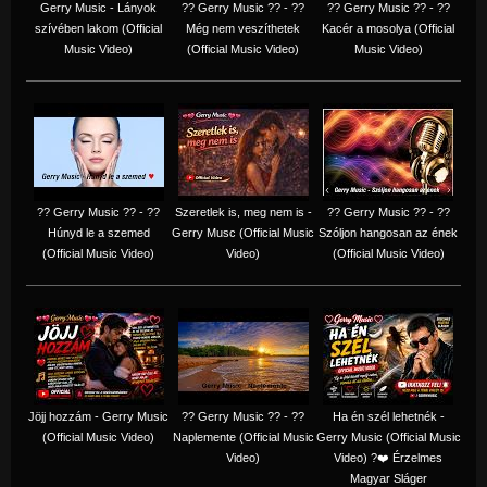
Gerry Music - Lányok
?? Gerry Music ?? - ??
?? Gerry Music ?? - ??
szívében lakom (Official
Még nem veszíthetek
Kacér a mosolya (Official
Music Video)
(Official Music Video)
Music Video)
?? Gerry Music ?? - ??
Szeretlek is, meg nem is -
?? Gerry Music ?? - ??
Húnyd le a szemed
Gerry Musc (Official Music
Szóljon hangosan az ének
(Official Music Video)
Video)
(Official Music Video)
Jöjj hozzám - Gerry Music
?? Gerry Music ?? - ??
Ha én szél lehetnék -
(Official Music Video)
Naplemente (Official Music
Gerry Music (Official Music
Video)
Video) ?️❤️ Érzelmes
Magyar Sláger