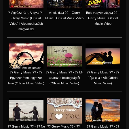
? Vigyázz rám, Angyal ? –
A hold dala ?? – Gerry
Bele vagyok zúgva ?? –
Gerry Music (Official
Music | Official Music Video
Gerry Music | Official
Video) | A legmeghatóbb
Music Video
magyar dal
?? Gerry Music ?? - ??
?? Gerry Music ?? - ?? Mit
?? Gerry Music ?? - ??
Egyszer fenn, egyszer
akarsz a boldogságtól
Fújja el a szél (Official
lenn (Official Music Video)
(Official Music Video)
Music Video)
?? Gerry Music ?? - ?? Ne
?? Gerry Music ?? - ?? I
?? Gerry Music ?? - ??