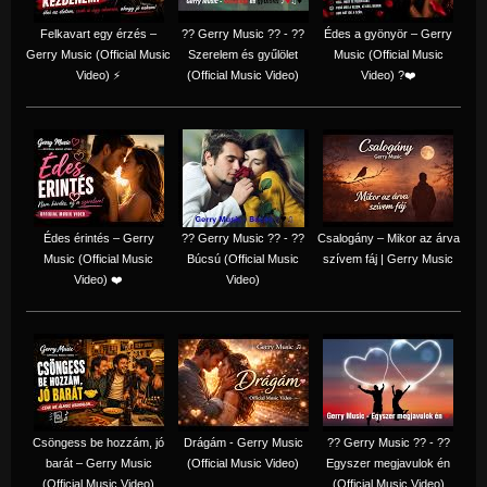
Felkavart egy érzés –
?? Gerry Music ?? - ??
Édes a gyönyör – Gerry
Gerry Music (Official Music
Szerelem és gyűlölet
Music (Official Music
Video) ⚡
(Official Music Video)
Video) ?❤️
Édes érintés – Gerry
?? Gerry Music ?? - ??
Csalogány – Mikor az árva
Music (Official Music
Búcsú (Official Music
szívem fáj | Gerry Music
Video) ❤️
Video)
Csöngess be hozzám, jó
Drágám - Gerry Music
?? Gerry Music ?? - ??
barát – Gerry Music
(Official Music Video)
Egyszer megjavulok én
(Official Music Video)
(Official Music Video)