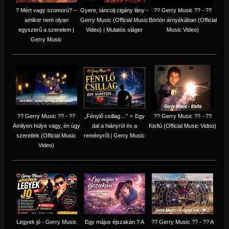
? Mért vagy szomorú? –
Gyere, táncolj cigány lány -
?? Gerry Music ?? - ??
amikor nem olyan
Gerry Music (Official Music
Börtön árnyékában (Official
egyszerű a szerelem |
Video) | Mulatós sláger
Music Video)
Gerry Music
?? Gerry Music ?? - ??
„Fénylő csillag…” ⭐ Egy
?? Gerry Music ?? - ??
Amilyen hülye vagy, én úgy
dal a hiányról és a
Kisfiú (Official Music Video)
szeretlek (Official Music
reményről | Gerry Music
Video)
Legyek jó - Gerry Music
Egy május éjszakán ? A
?? Gerry Music ?? - ?? A