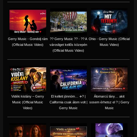
Gerry Music - Gondolj rám
?? Gerry Music ?? - ?? A
Ohio - Gerry Music (Official
(Official Music Video)
városliget kellős közepén
Music Video)
(Official Music Video)
Vidéki kislány – Gerry
El kellett jönnöm… ✈️? |
Álomarcú lány… akit
Music (Official Music
California csak álom volt |
sosem érhetsz el ? | Gerry
Video)
Gerry Music
Music