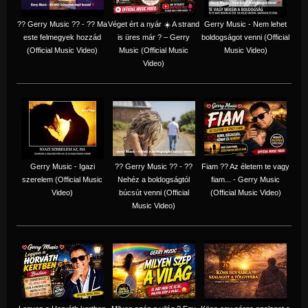
?? Gerry Music ?? - ?? Ma
Véget ért a nyár ☀️ A strand
Gerry Music - Nem lehet
este felmegyek hozzád
is üres már ? – Gerry
boldogságot venni (Official
(Official Music Video)
Music (Official Music
Music Video)
Video)
Gerry Music - Igazi
?? Gerry Music ?? - ??
Fiam ?‍? Az életem te vagy
szerelem (Official Music
Nehéz a boldogságtól
fiam... - Gerry Music
Video)
búcsút venni (Official
(Official Music Video)
Music Video)