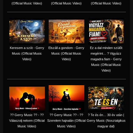
(Official Music Video)
(Official Music Video)
(Official Music Video)
Keresem a szót - Gerry
Elszáll a gondom - Gerry
Ez a dal minden szülőt
Music (Official Music
Music (Official Music
megérint… ? Vigyázz
Video)
Video)
magadra fiam - Gerry
Music (Official Music
Video)
?? Gerry Music ?? - ??
?? Gerry Music ?? - ??
? Te és én… 30 év után |
Válaszolj nekem (Official
Szerelem hajnalán (Official
Gerry Music (Nosztalgikus
Music Video)
Music Video)
magyar dal)