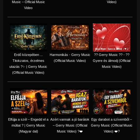
Music – Official Music
Video)
Video
Erdő közepében ...
Harmonikás - Gerry Music
?? Gerry Music ?? - ??
Titokzatos, érzelmes
(Official Music Video)
Gyere és álmodj (Official
utazás ?✨ | Gerry Music
Music Video)
(Official Music Video)
Elfújja a szél – Engedd el a
Azért vannak a jó barátok
Egy darabot a szívemből –
múltat ? | Gerry Music
– Gerry Music (Official
Gerry Music (Official Music
(Magyar dal)
Music Video) ?❤️
Video) ❤️?