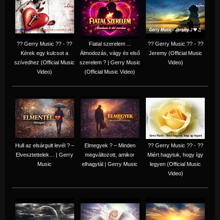
?? Gerry Music ?? - ??
Fiatal szerelem ...
?? Gerry Music ?? - ??
Kérek egy kulcsot a
Álmodozás, vágy és első
Jeremy (Official Music
szívedhez (Official Music
szerelem ? | Gerry Music
Video)
Video)
(Official Music Video)
Hull az elsárgult levél ? –
Elmegyek ? – Minden
?? Gerry Music ?? - ??
Elvesztettelek… | Gerry
megváltozott, amikor
Miért hagytuk, hogy így
Music
elhagytál | Gerry Music
legyen (Official Music
Video)