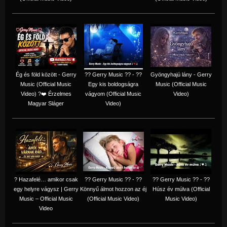
Ég és föld között - Gerry
?? Gerry Music ?? - ??
Gyöngyhajú lány - Gerry
Music (Official Music
Egy kis boldogságra
Music (Official Music
Video) ?❤️ Érzelmes
vágyom (Official Music
Video)
Magyar Sláger
Video)
? Hazafelé… amikor csak
?? Gerry Music ?? - ??
?? Gerry Music ?? - ??
egy helyre vágysz | Gerry
Könnyű álmot hozzon az éj
Húsz év múlva (Official
Music – Official Music
(Official Music Video)
Music Video)
Video