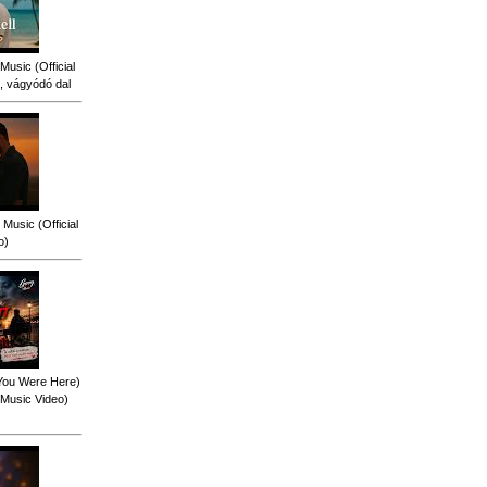
Music (Official
, vágyódó dal
Music (Official
o)
 You Were Here)
l Music Video)