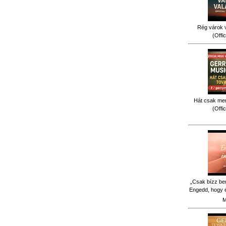
Rég várok v
(Offi
Hát csak men
(Offi
„Csak bízz be
Engedd, hogy é
M