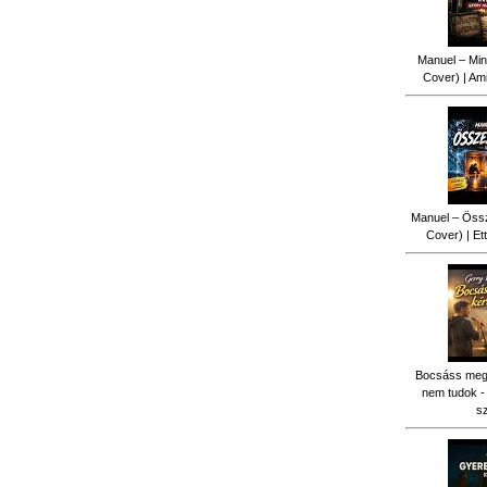
Manuel – Min
Cover) | Ami
Manuel – Össz
Cover) | Ett
Bocsáss meg k
nem tudok -
s