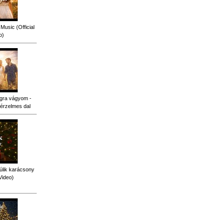
Music (Official
o)
gra vágyom -
érzelmes dal
úlik karácsony
Video)