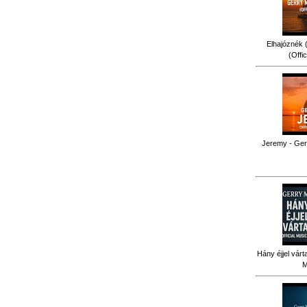
Elhajóznék (
(Offi
Jeremy - Gerr
Hány éjjel várt
M