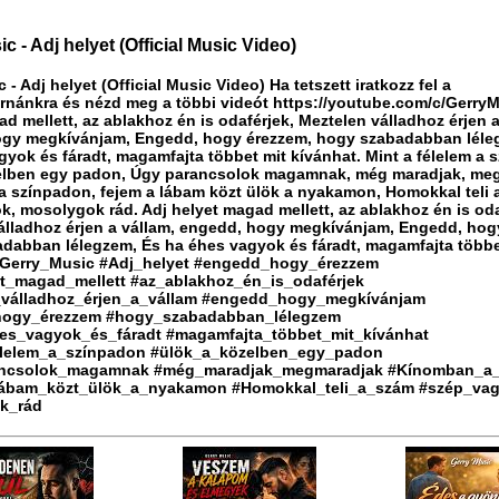
c - Adj helyet (Official Music Video)
 - Adj helyet (Official Music Video) Ha tetszett iratkozz fel a
rnánkra és nézd meg a többi videót https://youtube.com/c/GerryM
d mellett, az ablakhoz én is odaférjek, Meztelen válladhoz érjen a
gy megkívánjam, Engedd, hogy érezzem, hogy szabadabban léle
gyok és fáradt, magamfajta többet mit kívánhat. Mint a félelem a 
elben egy padon, Úgy parancsolok magamnak, még maradjak, me
 színpadon, fejem a lábam közt ülök a nyakamon, Homokkal teli 
k, mosolygok rád. Adj helyet magad mellett, az ablakhoz én is oda
álladhoz érjen a vállam, engedd, hogy megkívánjam, Engedd, hog
dabban lélegzem, És ha éhes vagyok és fáradt, magamfajta többe
#Gerry_Music #Adj_helyet #engedd_hogy_érezzem
t_magad_mellett #az_ablakhoz_én_is_odaférjek
_válladhoz_érjen_a_vállam #engedd_hogy_megkívánjam
ogy_érezzem #hogy_szabadabban_lélegzem
es_vagyok_és_fáradt #magamfajta_többet_mit_kívánhat
élelem_a_színpadon #ülök_a_közelben_egy_padon
ncsolok_magamnak #még_maradjak_megmaradjak #Kínomban_a
lábam_közt_ülök_a_nyakamon #Homokkal_teli_a_szám #szép_va
k_rád