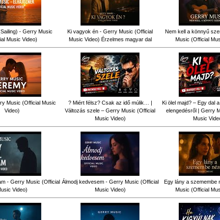
Sailing) - Gerry Music
Ki vagyok én - Gerry Music (Official
Nem kell a könnyű sze
cial Music Video)
Music Video) Érzelmes magyar dal
Music (Official Mu
y Music (Official Music
? Miért félsz? Csak az idő múlik… |
Ki ölel majd? – Egy dal a
Video)
Változás szele – Gerry Music (Official
elengedésről | Gerry Mu
Music Video)
Music Vide
am - Gerry Music (Official
Álmodj kedvesem - Gerry Music (Official
Egy lány a szemembe n
usic Video)
Music Video)
Music (Official Mu