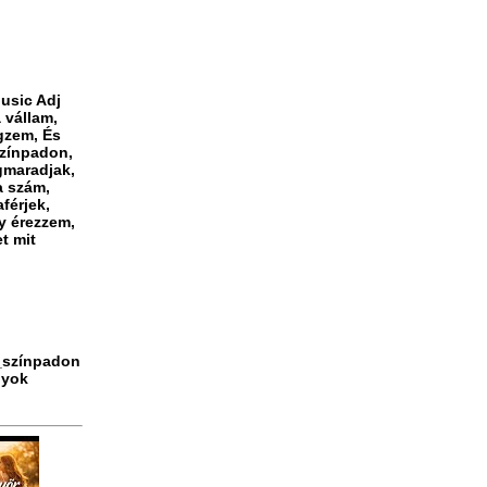
usic Adj
 vállam,
gzem, És
színpadon,
gmaradjak,
a szám,
férjek,
y érezzem,
t mit
_színpadon
gyok