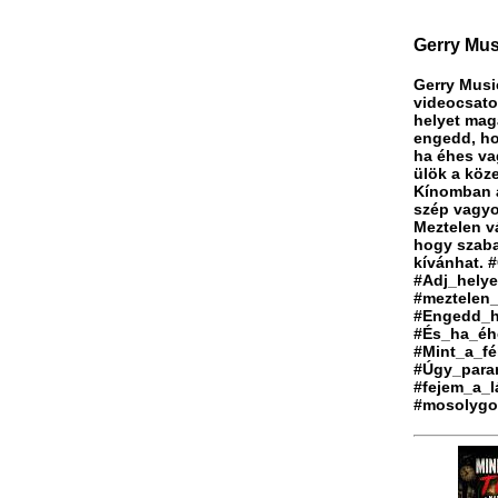
Gerry Musi
Gerry Music
videocsato
helyet maga
engedd, ho
ha éhes va
ülök a köz
Kínomban a
szép vagyo
Meztelen v
hogy szaba
kívánhat. 
#Adj_helye
#meztelen
#Engedd_h
#És_ha_éh
#Mint_a_f
#Úgy_para
#fejem_a_
#mosolygo