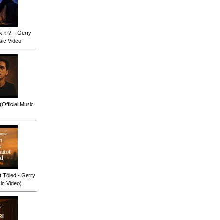
ok ✨? – Gerry
sic Video
(Official Music
 Tőled - Gerry
sic Video)