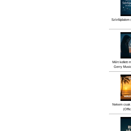
Szívfájdalom 
Mért kellett 
Gerry Music 
Nekem csak 
(Offi