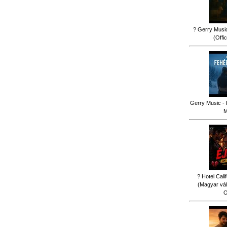
? Gerry Music
(Offi
Gerry Music - 
M
? Hotel Cali
(Magyar vál
O