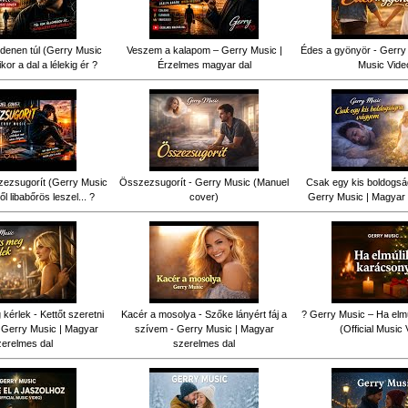
denen túl (Gerry Music
Veszem a kalapom – Gerry Music |
Édes a gyönyör - Gerry 
kor a dal a lélekig ér ?
Érzelmes magyar dal
Music Vide
ezsugorít (Gerry Music
Összezsugorít - Gerry Music (Manuel
Csak egy kis boldogsá
ől libabőrös leszel... ?
cover)
Gerry Music | Magyar 
érlek - Kettőt szeretni
Kacér a mosolya - Szőke lányért fáj a
? Gerry Music – Ha elm
 Gerry Music | Magyar
szívem - Gerry Music | Magyar
(Official Music 
zerelmes dal
szerelmes dal