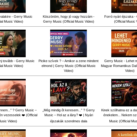
alakire - Gerry Music
Köszönöm, hogy jó vagy hozzám -
Forró nyári éjszaka -
cial Music Video)
Gerry Music (Official Music Video)
(Official Music 
j tovább - Gerry Music
Picike szívek ? – Amikor a zene mindent
Gerry Music - Lehet m
cial Music Video)
elmond | Gerry Music (Official Music
Magyar Romantikus Dal (
Video)
Video)
nnem...” ? Gerry Music –
„Még mindig őt keresem...” ? Gerry
Kinek szólhatna ez a d
n vezesselek ❤️ (Official
Music – Hol az a lány? ❤️ | Nyári
énekelem... Nekem szó
usic Video)
éjszakák szerelmes dala
Music (Official Mu