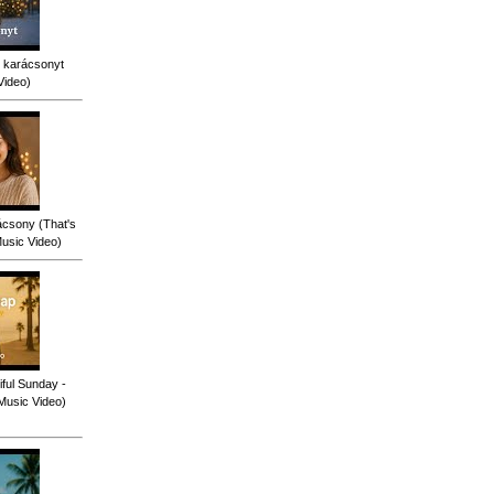
 karácsonyt
Video)
ácsony (That's
Music Video)
ful Sunday -
 Music Video)