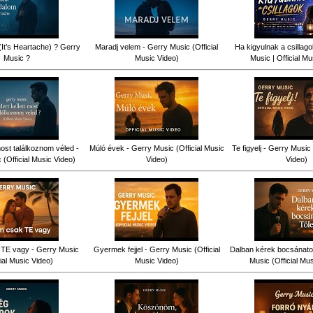
(It’s Heartache) ? Gerry
Maradj velem - Gerry Music (Official
Ha kigyulnak a csillag
Music ?
Music Video)
Music | Official Mu
most találkoznom véled -
Múló évek - Gerry Music (Official Music
Te figyelj - Gerry Music 
(Official Music Video)
Video)
Video)
TE vagy - Gerry Music
Gyermek fejjel - Gerry Music (Official
Dalban kérek bocsánatot
cial Music Video)
Music Video)
Music (Official Mu