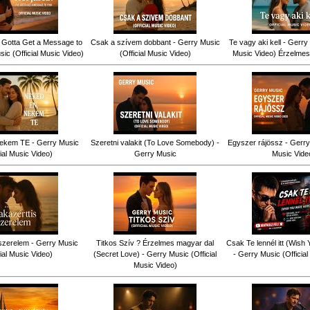
ve Gotta Get a Message to
Csak a szívem dobbant - Gerry Music
Te vagy aki kell - Gerry 
ic (Official Music Video)
(Official Music Video)
Music Video) Érzelmes
ekem TE - Gerry Music
Szeretni valakit (To Love Somebody) -
Egyszer rájössz - Gerry 
cial Music Video)
Gerry Music
Music Vide
szerelem - Gerry Music
Titkos Szív ? Érzelmes magyar dal
Csak Te lennél itt (Wish
cial Music Video)
(Secret Love) - Gerry Music (Official
- Gerry Music (Officia
Music Video)