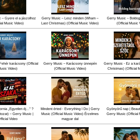
 – Gyere el a jászolhoz
Gerry Music – Lesz minden (Wham –
Gerry Music – Boldog
cial Music Video)
Last Christmas) (Official Music Video)
(Official Music 
Fehér karácsony (Official
Gerry Music – Karácsony ünnepén
Gerry Music - Ez a kar
usic Video)
(Official Music Video)
Christmas) (Official 
fornia „Egyetlen éj…” ?
Mindent érted - Everything I Do | Gerry
Gyönyörű nap | Beauti
tozat) – Gerry Music |
Music (Official Music Video) Érzelmes
Gerry Music (Official
fficial Video
magyar dal