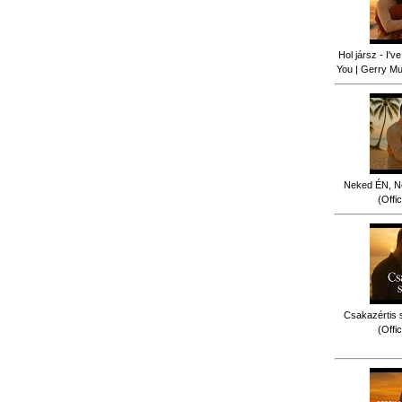
Hol jársz - I'
You | Gerry Mus
Neked ÉN, N
(Offi
Csakazértis 
(Offi