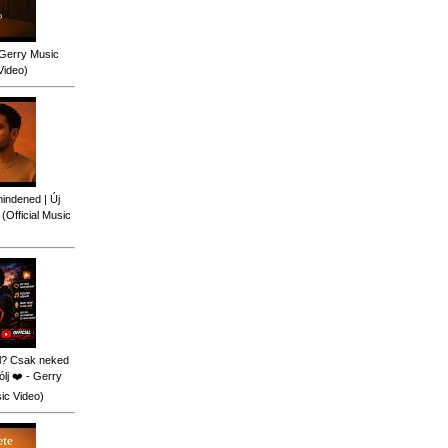
 Gerry Music
Video)
indened | Új
Official Music
al? Csak neked
lj ❤️ - Gerry
sic Video)