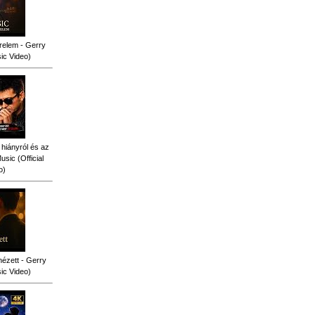
relem - Gerry
sic Video)
 hiányról és az
sic (Official
o)
ézett - Gerry
sic Video)