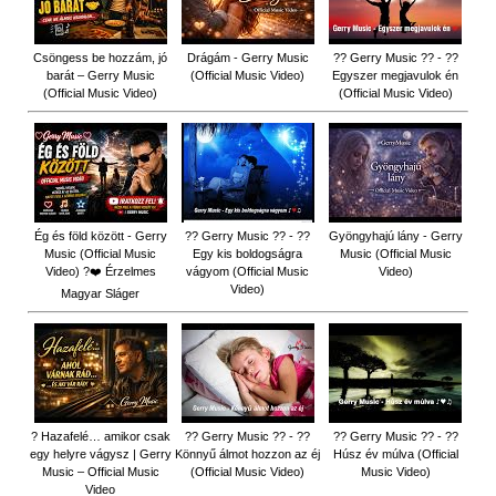
Csöngess be hozzám, jó
Drágám - Gerry Music
?? Gerry Music ?? - ??
barát – Gerry Music
(Official Music Video)
Egyszer megjavulok én
(Official Music Video)
(Official Music Video)
Ég és föld között - Gerry
?? Gerry Music ?? - ??
Gyöngyhajú lány - Gerry
Music (Official Music
Egy kis boldogságra
Music (Official Music
Video) ?❤️ Érzelmes
vágyom (Official Music
Video)
Video)
Magyar Sláger
? Hazafelé… amikor csak
?? Gerry Music ?? - ??
?? Gerry Music ?? - ??
egy helyre vágysz | Gerry
Könnyű álmot hozzon az éj
Húsz év múlva (Official
Music – Official Music
(Official Music Video)
Music Video)
Video