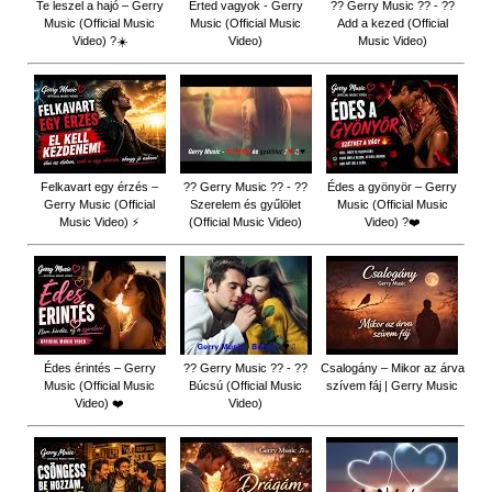
Te leszel a hajó – Gerry
Érted vagyok - Gerry
?? Gerry Music ?? - ??
Music (Official Music
Music (Official Music
Add a kezed (Official
Video) ?☀️
Video)
Music Video)
Felkavart egy érzés –
?? Gerry Music ?? - ??
Édes a gyönyör – Gerry
Gerry Music (Official
Szerelem és gyűlölet
Music (Official Music
Music Video) ⚡
(Official Music Video)
Video) ?❤️
Édes érintés – Gerry
?? Gerry Music ?? - ??
Csalogány – Mikor az árva
Music (Official Music
Búcsú (Official Music
szívem fáj | Gerry Music
Video) ❤️
Video)