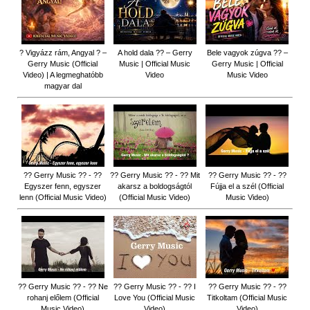
? Vigyázz rám, Angyal ? –
A hold dala ?? – Gerry
Bele vagyok zúgva ?? –
Gerry Music (Official
Music | Official Music
Gerry Music | Official
Video) | A legmeghatóbb
Video
Music Video
magyar dal
?? Gerry Music ?? - ??
?? Gerry Music ?? - ?? Mit
?? Gerry Music ?? - ??
Egyszer fenn, egyszer
akarsz a boldogságtól
Fújja el a szél (Official
lenn (Official Music Video)
(Official Music Video)
Music Video)
?? Gerry Music ?? - ?? Ne
?? Gerry Music ?? - ?? I
?? Gerry Music ?? - ??
rohanj előlem (Official
Love You (Official Music
Titkoltam (Official Music
Music Video)
Video)
Video)