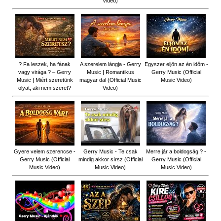
Video)
? Fa leszek, ha fának
A szerelem lángja - Gerry
Egyszer eljön az én időm -
vagy virága ? – Gerry
Music | Romantikus
Gerry Music (Official
Music | Miért szeretünk
magyar dal (Official Music
Music Video)
olyat, aki nem szeret?
Video)
Gyere velem szerencse -
Gerry Music - Te csak
Merre jár a boldogság ? -
Gerry Music (Official
mindig akkor sírsz (Official
Gerry Music (Official
Music Video)
Music Video)
Music Video)