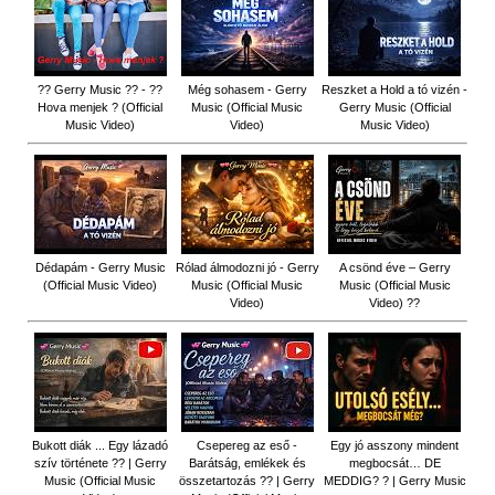
?? Gerry Music ?? - ??
Még sohasem - Gerry
Reszket a Hold a tó vizén -
Hova menjek ? (Official
Music (Official Music
Gerry Music (Official
Music Video)
Video)
Music Video)
Dédapám - Gerry Music
Rólad álmodozni jó - Gerry
A csönd éve – Gerry
(Official Music Video)
Music (Official Music
Music (Official Music
Video)
Video) ??
Bukott diák ... Egy lázadó
Csepereg az eső -
Egy jó asszony mindent
szív története ?? | Gerry
Barátság, emlékek és
megbocsát… DE
Music (Official Music
összetartozás ?️? | Gerry
MEDDIG? ? | Gerry Music