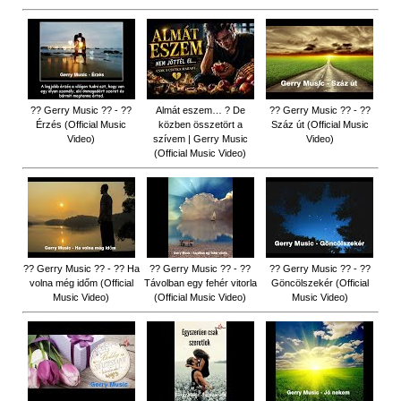
?? Gerry Music ?? - ??
Almát eszem… ? De
?? Gerry Music ?? - ??
Érzés (Official Music
közben összetört a
Száz út (Official Music
Video)
szívem | Gerry Music
Video)
(Official Music Video)
?? Gerry Music ?? - ?? Ha
?? Gerry Music ?? - ??
?? Gerry Music ?? - ??
volna még időm (Official
Távolban egy fehér vitorla
Göncölszekér (Official
Music Video)
(Official Music Video)
Music Video)