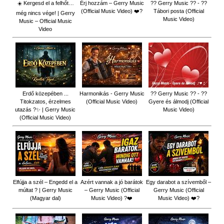
☀️ Kergesd el a felhőt…
Érj hozzám – Gerry Music
?? Gerry Music ?? - ??
(Official Music Video) ❤️?
Tábori posta (Official
még nincs vége! | Gerry
Music Video)
Music – Official Music
Video
Erdő közepében ...
Harmonikás - Gerry Music
?? Gerry Music ?? - ??
Titokzatos, érzelmes
(Official Music Video)
Gyere és álmodj (Official
utazás ?✨ | Gerry Music
Music Video)
(Official Music Video)
Elfújja a szél – Engedd el a
Azért vannak a jó barátok
Egy darabot a szívemből –
múltat ? | Gerry Music
– Gerry Music (Official
Gerry Music (Official
(Magyar dal)
Music Video) ?❤️
Music Video) ❤️?