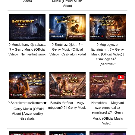
Video)
Music (Official Music
Video)
? Mondd hány éjszakát…
? Elmúlt az éjjel… ? –
? Még egyszer
? – Gerry Music (Official
Gerry Music (Official
láthatnám… ? – Gerry
Video) | Nem értheti senki
Video) | Csak álom voltál
Music (Official Video) |
Csak egy szó…
„szeretlek”
? Szerelemre születtem ❤️
Banális történet… vagy
Homokóra ... Megható
mégsem? ? | Gerry Music
szerelmes dal az
– Gerry Music (Official
elmúlásról ⏳? | Gerry
Video) | A szenvedély
éjszakája
Music (Official Music
Video) |