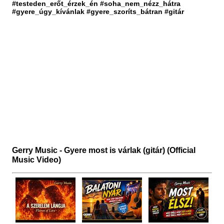
#testeden_erőt_érzek_én #soha_nem_nézz_hátra
#gyere_úgy_kívánlak #gyere_szoríts_bátran #gitár
Gerry Music - Gyere most is várlak (gitár) (Official
Music Video)