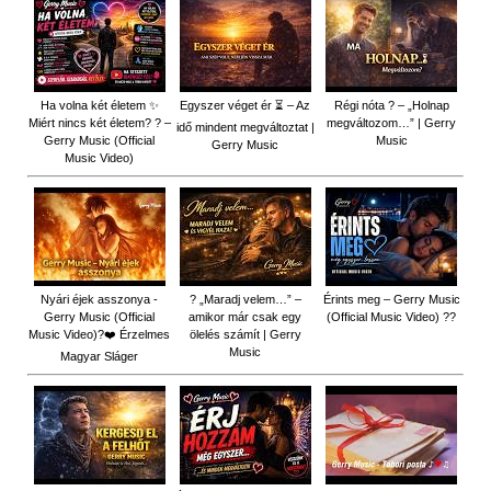
Ha volna két életem ✨
Egyszer véget ér ⏳ – Az
Régi nóta ? – „Holnap
Miért nincs két életem? ? –
megváltozom…” | Gerry
idő mindent megváltoztat |
Gerry Music (Official
Music
Gerry Music
Music Video)
Nyári éjek asszonya -
? „Maradj velem…” –
Érints meg – Gerry Music
Gerry Music (Official
amikor már csak egy
(Official Music Video) ??
Music Video)?❤️ Érzelmes
ölelés számít | Gerry
Music
Magyar Sláger