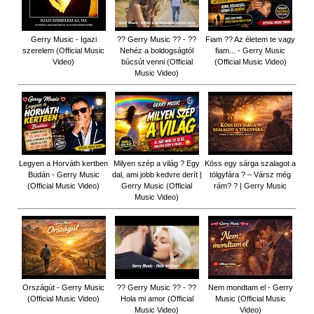
Gerry Music - Igazi
?? Gerry Music ?? - ??
Fiam ?‍? Az életem te vagy
szerelem (Official Music
Nehéz a boldogságtól
fiam... - Gerry Music
Video)
búcsút venni (Official
(Official Music Video)
Music Video)
Legyen a Horváth kertben
Milyen szép a világ ? Egy
Köss egy sárga szalagot a
Budán - Gerry Music
dal, ami jobb kedvre derít |
tölgyfára ?️ – Vársz még
(Official Music Video)
Gerry Music (Official
rám? ? | Gerry Music
Music Video)
Országút - Gerry Music
?? Gerry Music ?? - ??
Nem mondtam el - Gerry
(Official Music Video)
Hola mi amor (Official
Music (Official Music
Music Video)
Video)