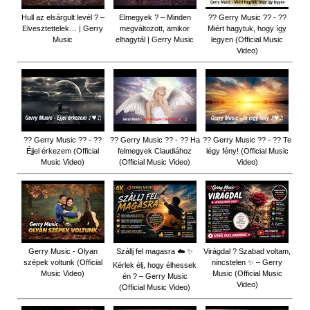
Hull az elsárgult levél ? –
Elmegyek ? – Minden
?? Gerry Music ?? - ??
Elvesztettelek… | Gerry
megváltozott, amikor
Miért hagytuk, hogy így
Music
elhagytál | Gerry Music
legyen (Official Music
Video)
?? Gerry Music ?? - ??
?? Gerry Music ?? - ?? Ha
?? Gerry Music ?? - ?? Te
Éjjel érkezem (Official
felmegyek Claudiához
légy fény! (Official Music
Music Video)
(Official Music Video)
Video)
Gerry Music - Olyan
Szállj fel magasra ☁️ ✨
Virágdal ? Szabad voltam,
szépek voltunk (Official
nincstelen ✨ – Gerry
Kérlek élj, hogy élhessek
Music Video)
Music (Official Music
én ? – Gerry Music
Video)
(Official Music Video)