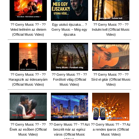
?? Gerry Music ?? - ??
Egy utolsó éjszaka… ?
?? Gerry Music ?? - ??
Veled leélném az életem
Gerry Music – Még egy
Indulni kell (Official Music
(Official Music Video)
éjszaka
Video)
?? Gerry Music ?? - ??
?? Gerry Music ?? - ??
?? Gerry Music ?? - ??
Haragszik az édesanyám
Fordított világ (Official
Sírd el gitár (Official Music
(Official Music Video)
Music Video)
Video)
?? Gerry Music ?? - ??
?? Gerry Music ?? - ?? Azt
?? Gerry Music ?? - ?? Az
Ének az esőben (Official
beszéli már az egész
a rendes iparos (Official
Music Video)
város (Official Music
Music Video)