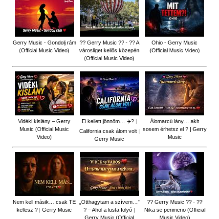
Gerry Music - Gondolj rám
?? Gerry Music ?? - ?? A
Ohio - Gerry Music
(Official Music Video)
városliget kellős közepén
(Official Music Video)
(Official Music Video)
Vidéki kislány – Gerry
El kellett jönnöm… ✈️? |
Álomarcú lány… akit
Music (Official Music
sosem érhetsz el ? | Gerry
California csak álom volt |
Video)
Music
Gerry Music
Nem kell másik… csak TE
„Otthagytam a szívem…”
?? Gerry Music ?? - ??
kellesz ? | Gerry Music
? – Ahol a lusta folyó |
Nika se perimeno (Official
Gerry Music (Official
Music Video)