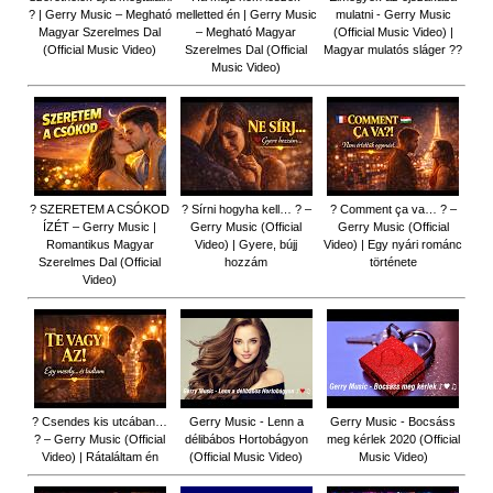
? | Gerry Music – Megható
melletted én | Gerry Music
mulatni - Gerry Music
Magyar Szerelmes Dal
– Megható Magyar
(Official Music Video) |
(Official Music Video)
Szerelmes Dal (Official
Magyar mulatós sláger ??
Music Video)
? SZERETEM A CSÓKOD
? Sírni hogyha kell… ? –
? Comment ça va… ? –
ÍZÉT – Gerry Music |
Gerry Music (Official
Gerry Music (Official
Romantikus Magyar
Video) | Gyere, bújj
Video) | Egy nyári románc
Szerelmes Dal (Official
hozzám
története
Video)
? Csendes kis utcában…
Gerry Music - Lenn a
Gerry Music - Bocsáss
? – Gerry Music (Official
délibábos Hortobágyon
meg kérlek 2020 (Official
Video) | Rátaláltam én
(Official Music Video)
Music Video)