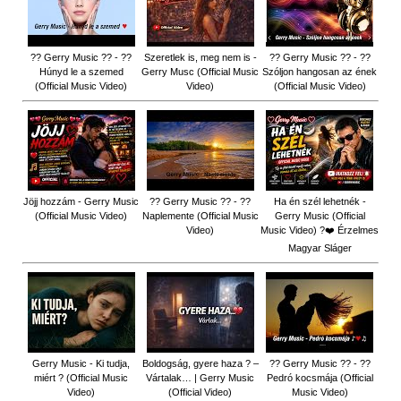
?? Gerry Music ?? - ??
Szeretlek is, meg nem is -
?? Gerry Music ?? - ??
Húnyd le a szemed
Gerry Musc (Official Music
Szóljon hangosan az ének
(Official Music Video)
Video)
(Official Music Video)
Jöjj hozzám - Gerry Music
?? Gerry Music ?? - ??
Ha én szél lehetnék -
(Official Music Video)
Naplemente (Official Music
Gerry Music (Official
Video)
Music Video) ?️❤️ Érzelmes
Magyar Sláger
Gerry Music - Ki tudja,
Boldogság, gyere haza ? –
?? Gerry Music ?? - ??
miért ? (Official Music
Vártalak… | Gerry Music
Pedró kocsmája (Official
Video)
(Official Video)
Music Video)