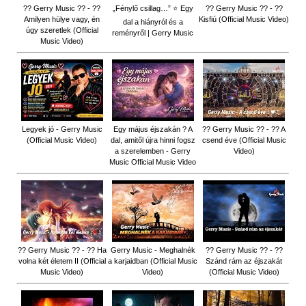
?? Gerry Music ?? - ??
„Fénylő csillag…” ⭐ Egy
?? Gerry Music ?? - ??
Amilyen hülye vagy, én
Kisfiú (Official Music Video)
dal a hiányról és a
úgy szeretlek (Official
reményről | Gerry Music
Music Video)
Legyek jó - Gerry Music
Egy május éjszakán ? A
?? Gerry Music ?? - ?? A
(Official Music Video)
dal, amitől újra hinni fogsz
csend éve (Official Music
a szerelemben - Gerry
Video)
Music Official Music Video
?? Gerry Music ?? - ?? Ha
Gerry Music - Meghalnék
?? Gerry Music ?? - ??
volna két életem II (Official
a karjaidban (Official Music
Szánd rám az éjszakát
Music Video)
Video)
(Official Music Video)