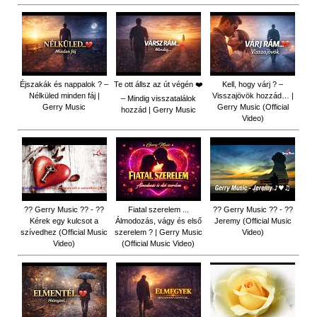
Éjszakák és nappalok ? –
Te ott állsz az út végén ❤️
Kell, hogy várj ? –
Nélküled minden fáj |
Visszajövök hozzád… |
– Mindig visszatalálok
Gerry Music
Gerry Music (Official
hozzád | Gerry Music
Video)
?? Gerry Music ?? - ??
Fiatal szerelem ...
?? Gerry Music ?? - ??
Kérek egy kulcsot a
Álmodozás, vágy és első
Jeremy (Official Music
szívedhez (Official Music
szerelem ? | Gerry Music
Video)
Video)
(Official Music Video)