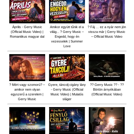
Április - Gerry Music
Amikor együtt tűnik el a
? Fáj … ez a nyár nem jön
(Official Music Video) |
világ... ? Gerry Music –
vissza már | Gerry Music
Romantikus magyar dal
Engedd, hogy én
– Official Music Video
vezesselek | Summer
Love
? Mért vagy szomorú? –
Gyere, táncolj cigány lány
?? Gerry Music ?? - ??
amikor nem olyan
- Gerry Music (Official
Börtön árnyékában
egyszerű a szerelem |
Music Video) | Mulatós
(Official Music Video)
Gerry Music
sláger