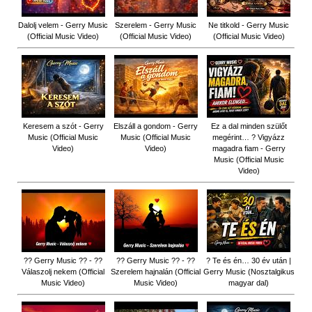
Dalolj velem - Gerry Music
Szerelem - Gerry Music
Ne titkold - Gerry Music
(Official Music Video)
(Official Music Video)
(Official Music Video)
Keresem a szót - Gerry
Elszáll a gondom - Gerry
Ez a dal minden szülőt
Music (Official Music
Music (Official Music
megérint… ? Vigyázz
Video)
Video)
magadra fiam - Gerry
Music (Official Music
Video)
?? Gerry Music ?? - ??
?? Gerry Music ?? - ??
? Te és én… 30 év után |
Válaszolj nekem (Official
Szerelem hajnalán (Official
Gerry Music (Nosztalgikus
Music Video)
Music Video)
magyar dal)