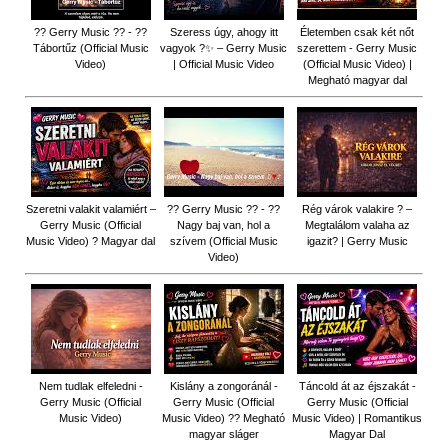
?? Gerry Music ?? - ??
Szeress úgy, ahogy itt
Életemben csak két nőt
Tábortűz (Official Music
vagyok ?✨ – Gerry Music
szerettem - Gerry Music
Video)
| Official Music Video
(Official Music Video) |
Megható magyar dal
Szeretni valakit valamiért –
?? Gerry Music ?? - ??
Rég várok valakire ? –
Gerry Music (Official
Nagy baj van, hol a
Megtalálom valaha az
Music Video) ? Magyar dal
szívem (Official Music
igazit? | Gerry Music
Video)
Nem tudlak elfeledni -
Kislány a zongoránál -
Táncold át az éjszakát -
Gerry Music (Official
Gerry Music (Official
Gerry Music (Official
Music Video)
Music Video) ?? Megható
Music Video) | Romantikus
magyar sláger
Magyar Dal