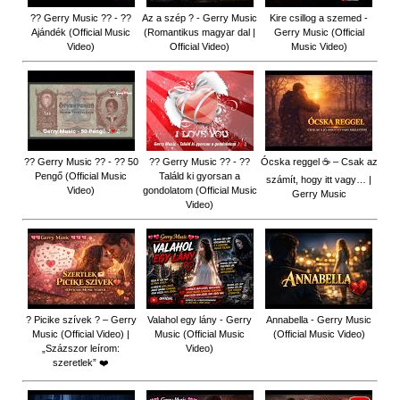
?? Gerry Music ?? - ??
Az a szép ? - Gerry Music
Kire csillog a szemed -
Ajándék (Official Music
(Romantikus magyar dal |
Gerry Music (Official
Video)
Official Video)
Music Video)
?? Gerry Music ?? - ?? 50
?? Gerry Music ?? - ??
Ócska reggel ☕ – Csak az
Pengő (Official Music
Találd ki gyorsan a
számít, hogy itt vagy… |
Video)
gondolatom (Official Music
Gerry Music
Video)
? Picike szívek ? – Gerry
Valahol egy lány - Gerry
Annabella - Gerry Music
Music (Official Video) |
Music (Official Music
(Official Music Video)
„Százszor leírom:
Video)
szeretlek” ❤️