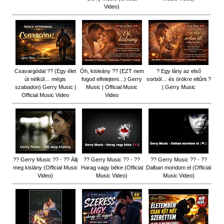
Video)
Csavargódal ?? (Egy élet
Óh, kisleány ?? (EZT nem
? Egy lány az első
út nélkül… mégis
fogod elfelejteni…) Gerry
sorból… és örökre eltűnt ?
szabadon) Gerry Music |
Music | Official Music
| Gerry Music
Official Music Video
Video
?? Gerry Music ?? - ?? Állj
?? Gerry Music ?? - ??
?? Gerry Music ?? - ??
meg kislány (Official Music
Harag vagy béke (Official
Dalban mondom el (Official
Video)
Music Video)
Music Video)