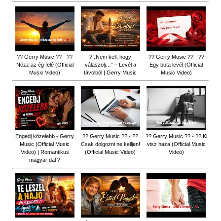
?? Gerry Music ?? - ??
? „Nem kell, hogy
?? Gerry Music ?? - ??
Nézz az ég felé (Official
válaszolj…” – Levél a
Egy buta levél (Official
Music Video)
távolból | Gerry Music
Music Video)
Engedj közelebb - Gerry
?? Gerry Music ?? - ??
?? Gerry Music ?? - ?? Ki
Music (Official Music
Csak dolgozni ne kelljen!
visz haza (Official Music
Video) | Romantikus
(Official Music Video)
Video)
magyar dal ?