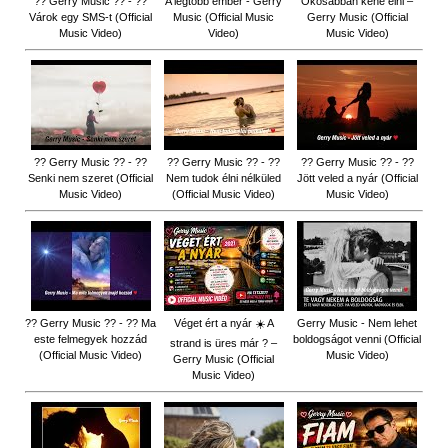
?? Gerry Music ?? - ??
A legtöbb ember - Gerry
Okosabban kéne élni –
Várok egy SMS-t (Official
Music (Official Music
Gerry Music (Official
Music Video)
Video)
Music Video)
?? Gerry Music ?? - ??
?? Gerry Music ?? - ??
?? Gerry Music ?? - ??
Senki nem szeret (Official
Nem tudok élni nélküled
Jött veled a nyár (Official
Music Video)
(Official Music Video)
Music Video)
?? Gerry Music ?? - ?? Ma
Véget ért a nyár ☀️ A
Gerry Music - Nem lehet
este felmegyek hozzád
boldogságot venni (Official
strand is üres már ? –
(Official Music Video)
Music Video)
Gerry Music (Official
Music Video)