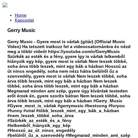
Home
Kapcsolat
Gerry Music
Gerry Music - Gyere most is várlak (gitár) (Official Music
Video) Ha tetszett iratkozz fel a videocsatornánkra és nézd
meg a többi videót https://youtube.com/c/GerryMusic
Szürkék az esték és a fény, gyere így is várlak lelkemből
hiányzik egy kép, gyere most is várlak Nem leszek többé,
soha árva több leszek, mint egy báb a házban Hosszú az
út nincs engedély, soha nem nézz hátra belülről űz a
szenvedély, gyere most is várlak Nem leszek többé, soha
árva több leszek, mint egy báb a házban Nem leszek
többé, soha árva több leszek, mint egy báb a házban
Megmarad minden ami szép, gyere úgy kívánlak testeden
erőt érzek én, gyere szoríts bátran Nem leszek többé, soha
árva több leszek, mint egy báb a házban #Gerry_Music
#Gyere_most_is_várlak #gerrymusic #bestsong #foryou
#funny #viral #több_leszek_mint_egy_báb_a_házban
#nem_leszek_többé_soha_árva
#Szürkék_az_esték_és_a_fény
#lelkemből_hiányzik_egy_kép
#Hosszú_az_út_nincs_engedély
#belülről_űz_a_szenvedély #Megmarad_minden_ami_szép