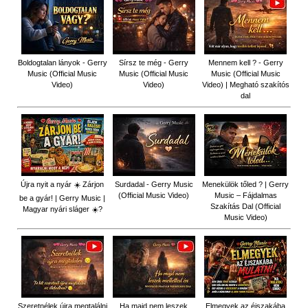
Boldogtalan lányok - Gerry
Sírsz te még - Gerry
Mennem kell ? - Gerry
Music (Official Music
Music (Official Music
Music (Official Music
Video)
Video)
Video) | Megható szakítós
dal
Újra nyit a nyár ☀️ Zárjon
Surdadal - Gerry Music
Menekülök tőled ? | Gerry
(Official Music Video)
Music – Fájdalmas
be a gyár! | Gerry Music |
Szakítás Dal (Official
Magyar nyári sláger ☀️?
Music Video)
Szeretnélek újra megtalálni
Ha majd nem leszek
Elmegyek az éjszakába