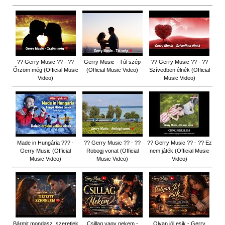
?? Gerry Music ?? - ??
Gerry Music - Túl szép
?? Gerry Music ?? - ??
Őrzöm még (Official Music
(Official Music Video)
Szívedben élnék (Official
Video)
Music Video)
Made in Hungária ??? -
?? Gerry Music ?? - ??
?? Gerry Music ?? - ?? Ez
Gerry Music (Official
Robogj vonat (Official
nem játék (Official Music
Music Video)
Music Video)
Video)
Bármit mondasz, szeretlek
Csillag vagy nekem -
Olyan jól esik - Gerry