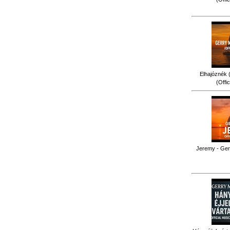
Elhajóznék (
(Offi
Jeremy - Gerr