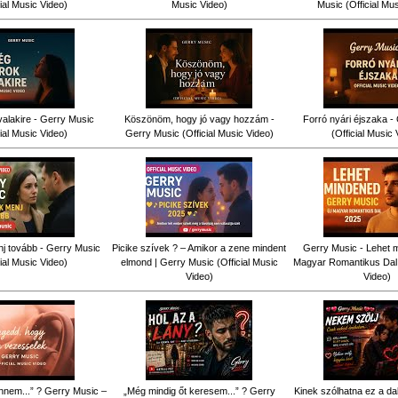
cial Music Video)
Music Video)
Music (Official Mu
alakire - Gerry Music
Köszönöm, hogy jó vagy hozzám -
Forró nyári éjszaka -
cial Music Video)
Gerry Music (Official Music Video)
(Official Music 
j tovább - Gerry Music
Picike szívek ? – Amikor a zene mindent
Gerry Music - Lehet m
cial Music Video)
elmond | Gerry Music (Official Music
Magyar Romantikus Dal (
Video)
Video)
nnem...” ? Gerry Music –
„Még mindig őt keresem...” ? Gerry
Kinek szólhatna ez a d