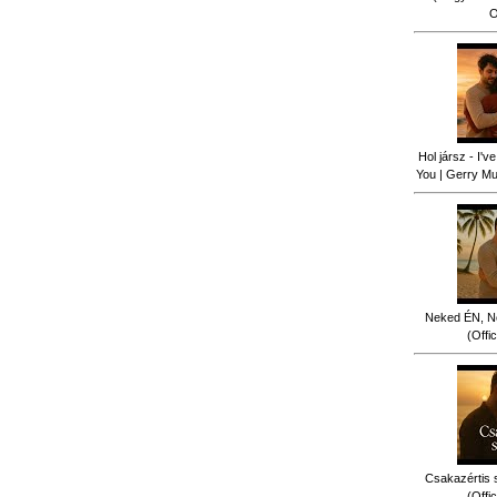
O
Hol jársz - I'
You | Gerry Mus
Neked ÉN, N
(Offi
Csakazértis 
(Offi