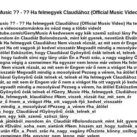
Music ?? - ?? Ha felmegyek Claudiához (Official Music Vide
usic ?? - ?? Ha felmegyek Claudiához (Official Music Video) Ha te
l a videocsatornánkra és nézd meg a többi videót
utube.com/c/GerryMusic A kedvesem egy kék szemű szöszi lány Pe
ondom én Claudiát Bolondozunk, mint két gyerek, nevetünk Elvál
k Ha felmegyek Claudiához Nem viszek rózsát, az mit sem ér Enge
got Ha ott vagyok jó kedvel visszatér Megvadít mindig a mosolyáv
átölel Esküszöm, hogy Claudiával Gyönyörű órák telnek el, telnek
, hogy tudnék sírni egy lány után Én a Pesti srác, a nagy vagány 
logna végig a szemeimen Ha egyszer nem lenne már velem Ha fel
 Nem viszek rózsát, az mit sem ér Engem vár ő nem a virágot Ha o
visszatér Megvadít mindig a mosolyával Pezseg a vérem, ha átölel
iával Gyönyörű órák telnek el, telnek el Ha felmegyek Claudiáho
át, az mit sem ér Engem vár ő nem a virágot Ha ott vagyok jó kedv
Megvadít mindig a mosolyával Pezseg a vérem, ha átölel Esküszöm
 Gyönyörű órák telnek el #Gerry_Music #Ha_felmegyek_Cludiához
Ha_felmegyek_klaudiához #Nem_viszek_rózsát #az_mit_sem_ér
_ő #nem_a_virágot #Ha_ott_vagyok #jó_kedvel_visszatér
_mindig_a_mosolyával #Pezseg_a_vérem #ha_átölel
_hogy_Claudiával #Gyönyörű_órák_telnek_el
em_egy_kék_szemű_szöszi_lány
ak_játékból_mondom_én_Claudiát #Bolondozunk_mint_két_gyer
nk #Elválni_soha_nem_sietünk #Nem_hiszem_azt_hogy_tudnék_sí
_után #Én_a_Pesti_srác #a_nagy_vagány #Őszinte_könny_csillo
szemeimen #Ha_egyszer_nem_lenne_már_velem