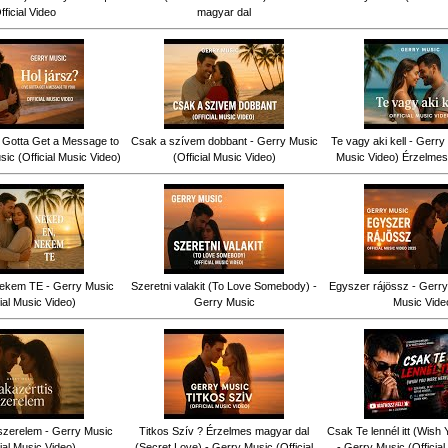
fficial Video
magyar dal
ve Gotta Get a Message to
Csak a szívem dobbant - Gerry Music
Te vagy aki kell - Gerry 
ic (Official Music Video)
(Official Music Video)
Music Video) Érzelmes
ekem TE - Gerry Music
Szeretni valakit (To Love Somebody) -
Egyszer rájössz - Gerry 
cial Music Video)
Gerry Music
Music Vide
szerelem - Gerry Music
Titkos Szív ? Érzelmes magyar dal
Csak Te lennél itt (Wish
cial Music Video)
(Secret Love) - Gerry Music (Official
- Gerry Music (Officia