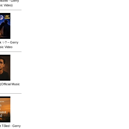
ézett - Gerry
sic Video)
ok ✨? – Gerry
sic Video
(Official Music
 Tőled - Gerry