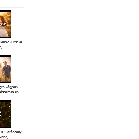
Music (Official
o)
gra vágyom -
érzelmes dal
úlik karácsony
Video)