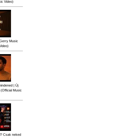
sic Video)
 Gerry Music
Video)
indened | Új
Official Music
al? Csak neked