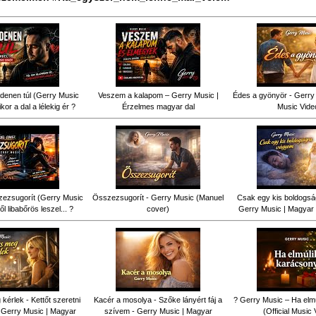
denen túl (Gerry Music
Veszem a kalapom – Gerry Music |
Édes a gyönyör - Gerry 
kor a dal a lélekig ér ?
Érzelmes magyar dal
Music Vide
ezsugorít (Gerry Music
Összezsugorít - Gerry Music (Manuel
Csak egy kis boldogsá
ől libabőrös leszel... ?
cover)
Gerry Music | Magyar 
érlek - Kettőt szeretni
Kacér a mosolya - Szőke lányért fáj a
? Gerry Music – Ha elm
 Gerry Music | Magyar
szívem - Gerry Music | Magyar
(Official Music 