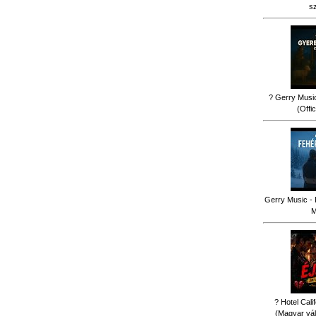
s
? Gerry Music
(Offi
Gerry Music - 
M
? Hotel Cali
(Magyar vál