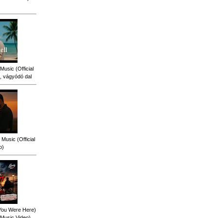
Music (Official
, vágyódó dal
Music (Official
o)
 You Were Here)
l Music Video)