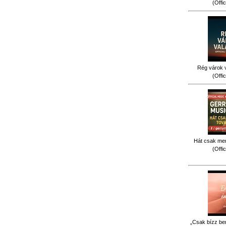
(Offi
Rég várok v
(Offi
Hát csak men
(Offi
„Csak bízz be