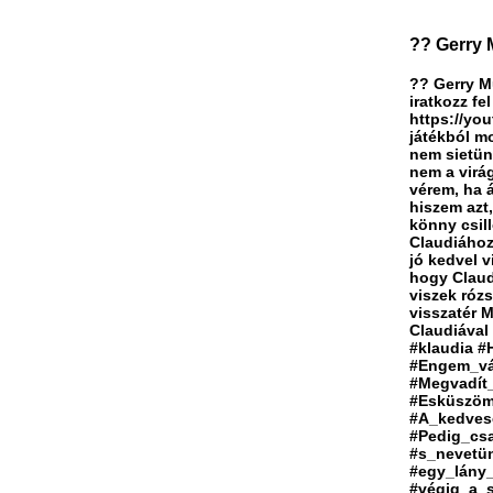
?? Gerry 
?? Gerry M
iratkozz fe
https://yo
játékból m
nem sietün
nem a virá
vérem, ha 
hiszem azt
könny csil
Claudiához
jó kedvel 
hogy Claud
viszek rózs
visszatér 
Claudiával
#klaudia #
#Engem_vár
#Megvadít
#Esküszöm
#A_kedves
#Pedig_cs
#s_nevetü
#egy_lány
#végig_a_