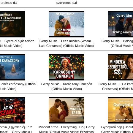
zerelmes dal
szerelmes dal
 – Gyere el a jászolhoz
Gerry Music – Lesz minden (Wham –
Gerry Music – Boldog
cial Music Video)
Last Christmas) (Official Music Video)
(Official Music 
Fehér karácsony (Official
Gerry Music – Karácsony ünnepén
Gerry Music - Ez a kar
usic Video)
(Official Music Video)
Christmas) (Official 
fornia „Egyetlen éj…” ?
Mindent érted - Everything I Do | Gerry
Gyönyörű nap | Beauti
tozat) – Gerry Music |
Music (Official Music Video) Érzelmes
Gerry Music (Official