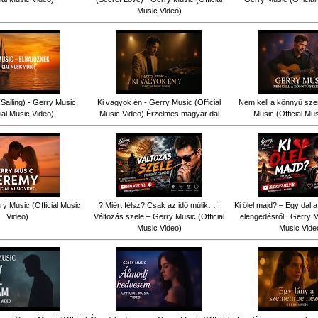
Music Video)
Sailing) - Gerry Music
Ki vagyok én - Gerry Music (Official
Nem kell a könnyű sze
cial Music Video)
Music Video) Érzelmes magyar dal
Music (Official Mu
y Music (Official Music
? Miért félsz? Csak az idő múlik… |
Ki ölel majd? – Egy dal a
Video)
Változás szele – Gerry Music (Official
elengedésről | Gerry Mu
Music Video)
Music Vide