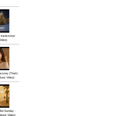
 karácsonyt
Video)
ácsony (That's
Music Video)
ful Sunday -
 Music Video)