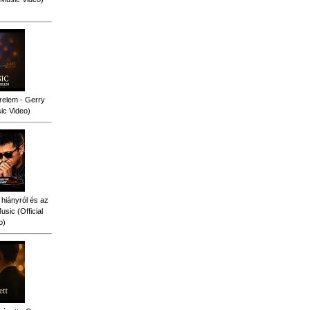
relem - Gerry
sic Video)
 hiányról és az
sic (Official
o)