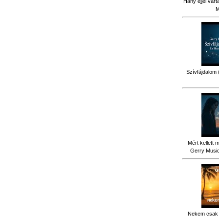
Hány éjjel várt
M
Szívfájdalom 
Mért kellett 
Gerry Music 
Nekem csak 