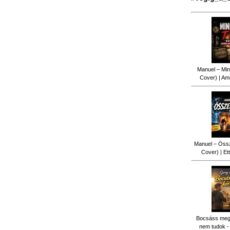
Manuel – Min
Cover) | Ami
Manuel – Össz
Cover) | Ett
Bocsáss meg k
nem tudok -