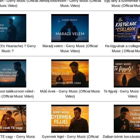
am - Gerry Music (Official
Álmodj kedvesem - Gerry Music (Official
Egy lány a szemembe n
usic Video)
Music Video)
Music (Official Mu
(It’s Heartache) ? Gerry
Maradj velem - Gerry Music (Official
Ha kigyulnak a csillag
Music ?
Music Video)
Music | Official Mu
most találkoznom véled -
Múló évek - Gerry Music (Official Music
Te figyelj - Gerry Music 
(Official Music Video)
Video)
Video)
TE vagy - Gerry Music
Gyermek fejjel - Gerry Music (Official
Dalban kérek bocsánatot