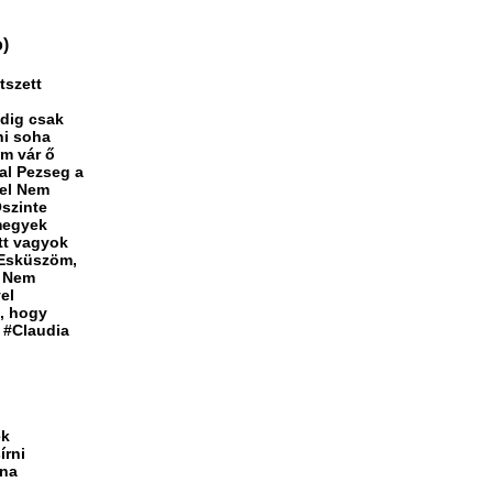
o)
tszett
dig csak
ni soha
m vár ő
al Pezseg a
 el Nem
Őszinte
megyek
tt vagyok
 Esküszöm,
z Nem
el
, hogy
 #Claudia
ek
rni
gna