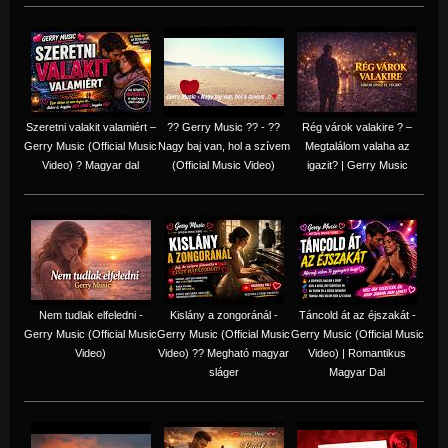
Szeretni valakit valamiért –
?? Gerry Music ?? - ??
Rég várok valakire ? –
Gerry Music (Official Music
Nagy baj van, hol a szívem
Megtalálom valaha az
Video) ? Magyar dal
(Official Music Video)
igazit? | Gerry Music
Nem tudlak elfeledni -
Kislány a zongoránál -
Táncold át az éjszakát -
Gerry Music (Official Music
Gerry Music (Official Music
Gerry Music (Official Music
Video)
Video) ?? Megható magyar
Video) | Romantikus
sláger
Magyar Dal