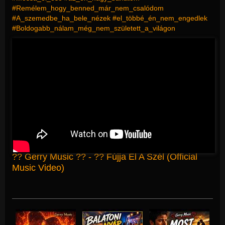
#Remélem_hogy_benned_már_nem_csalódom
#A_szemedbe_ha_bele_nézek #el_többé_én_nem_engedlek
#Boldogabb_nálam_még_nem_született_a_világon
?? Gerry Music ?? - ?? Fújja El A Szél (Official
Music Video)