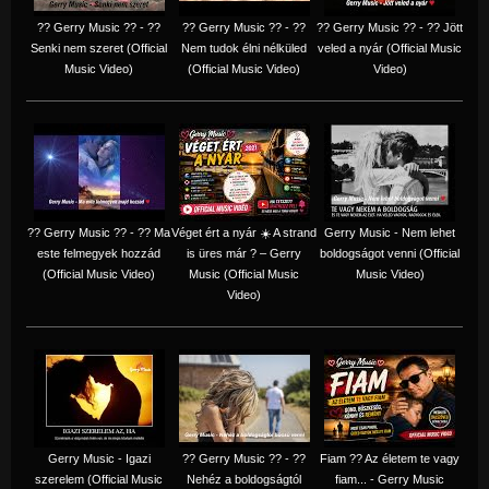
?? Gerry Music ?? - ??
?? Gerry Music ?? - ??
?? Gerry Music ?? - ?? Jött
Senki nem szeret (Official
Nem tudok élni nélküled
veled a nyár (Official Music
Music Video)
(Official Music Video)
Video)
?? Gerry Music ?? - ?? Ma
Véget ért a nyár ☀️ A strand
Gerry Music - Nem lehet
este felmegyek hozzád
is üres már ? – Gerry
boldogságot venni (Official
(Official Music Video)
Music (Official Music
Music Video)
Video)
Gerry Music - Igazi
?? Gerry Music ?? - ??
Fiam ?‍? Az életem te vagy
szerelem (Official Music
Nehéz a boldogságtól
fiam... - Gerry Music