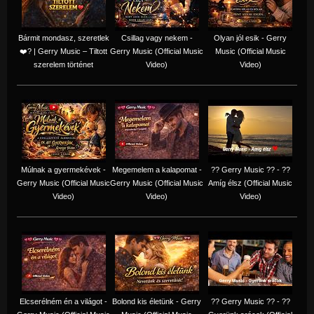
Bármit mondasz, szeretlek
Csillag vagy nekem -
Olyan jól esik - Gerry
❤️‍? | Gerry Music – Tiltott
Gerry Music (Official Music
Music (Official Music
szerelem történet
Video)
Video)
Múlnak a gyermekévek -
Megemelem a kalapomat -
?? Gerry Music ?? - ??
Gerry Music (Official Music
Gerry Music (Official Music
Amíg élsz (Official Music
Video)
Video)
Video)
Elcserélném én a világot -
Bolond kis életünk - Gerry
?? Gerry Music ?? - ??