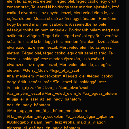
élem le, az egész életem. Téged ölel, téged csókol egy őrült
zenész srác, Te leszel ki boldoggá tesz minden éjszakán, Izzó
csókod elvarázsol, az enyém leszel, Mert veled élem le, az
egész életem. Mossa el eső az én nagy bánatom, Remélem
hogy benned már nem csalódom, A szemedbe ha bele
nézek,el többé én nem engedlek, Boldogabb nálam még nem
született a világon. Téged ölel, téged csókol egy őrült zenész
srác, Te leszel ki boldoggá tesz minden éjszakán, Izzó csókod
elvarázsol, az enyém leszel, Mert veled élem le, az egész
életem. Téged ölel, téged csókol egy őrült zenész srác, Te
leszel ki boldoggá tesz minden éjszakán, Izzó csókod
elvarázsol, az enyém leszel, Mert veled élem le, az egész
életem. #Gerry_Music #fújja_el_a_szél
#ha_meglelem_megcsókolom #Téged_ölel #téged_csókol
#egy_őrült_zenész_srác #Te_leszel_ki_boldoggá_tesz
#minden_éjszakán #Izzó_csókod_elvarázsol
#az_enyém_leszel #Mert_veled_élem_le #az_egész_életem
#Fújja_el_a_szél_az_én_nagy_bánatom
#az_én_nagy_bánatom
#Mert_úgy_érzem_őt_a_héten_megtalálom
#Ha_meglelem_meg_csókolom #a_csókja_égjen_ajkamon
#Boldogabb_nálam_nem_lesz #soha_majd_a_világon
#Mossa_el_eső #az_én_nagy_bánatom