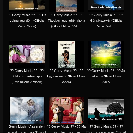
?? Gerry Music ?? - ?? Ha
?? Gerry Music ?? - ??
?? Gerry Music ?? - ??
volna még időm (Official
Távolban egy fehér vitorla
Göncölszekér (Official
Music Video)
(Official Music Video)
Music Video)
?? Gerry Music ?? - ??
?? Gerry Music ?? - ??
?? Gerry Music ?? - ?? Jó
Boldog születésnapot
Egyszerűen (Official Music
nekem (Official Music
(Official Music Video)
Video)
Video)
Gerry Music - A szerelem
?? Gerry Music ?? - ?? Ma
?? Gerry Music ?? - ??
neked egész más (Official
este felmegyek majd
Nincs szerencsém (Official