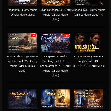
Dédapám - Gerry Music
Rólad álmodozni jó - Gerry
A csönd éve – Gerry Music
(Official Music Video)
Music (Official Music
(Official Music Video) ??
Video)
Bukott diák ... Egy lázadó
Csepereg az eső -
Egy jó asszony mindent
szív története ?? | Gerry
Barátság, emlékek és
megbocsát… DE
Music (Official Music
összetartozás ?️? | Gerry
MEDDIG? ? | Gerry Music
Video)
Music (Official Music
Video)