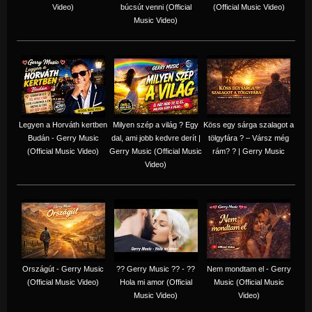
Video)
búcsút venni (Official
(Official Music Video)
Music Video)
Legyen a Horváth kertben
Milyen szép a világ ? Egy
Köss egy sárga szalagot a
Budán - Gerry Music
dal, ami jobb kedvre derít |
tölgyfára ?️ – Vársz még
(Official Music Video)
Gerry Music (Official Music
rám? ? | Gerry Music
Video)
Országút - Gerry Music
?? Gerry Music ?? - ??
Nem mondtam el - Gerry
(Official Music Video)
Hola mi amor (Official
Music (Official Music
Music Video)
Video)