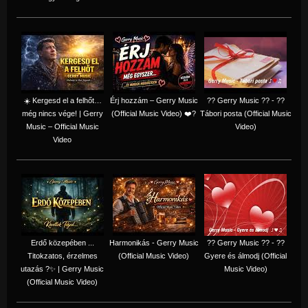
☀️ Kergesd el a felhőt…
Érj hozzám – Gerry Music
?? Gerry Music ?? - ??
még nincs vége! | Gerry
(Official Music Video) ❤️?
Tábori posta (Official Music
Music – Official Music
Video)
Video
Erdő közepében ...
Harmonikás - Gerry Music
?? Gerry Music ?? - ??
Titokzatos, érzelmes
(Official Music Video)
Gyere és álmodj (Official
utazás ?✨ | Gerry Music
Music Video)
(Official Music Video)