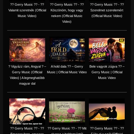
?? Gerry Music ?? - ??
?? Gerry Music ?? - ??
?? Gerry Music ?? - ??
Valamit szeretnék (Official
Köszönöm, hogy vagy
Szerelmet szerelemért
Music Video)
nekem (Official Music
(Official Music Video)
Video)
? Vigyázz rám, Angyal ? –
A hold dala ?? – Gerry
Bele vagyok zúgva ?? –
Gerry Music (Official
Music | Official Music Video
Gerry Music | Official
Video) | A legmeghatóbb
Music Video
magyar dal
?? Gerry Music ?? - ??
?? Gerry Music ?? - ?? Mit
?? Gerry Music ?? - ??
Egyszer fenn, egyszer
akarsz a boldogságtól
Fújja el a szél (Official