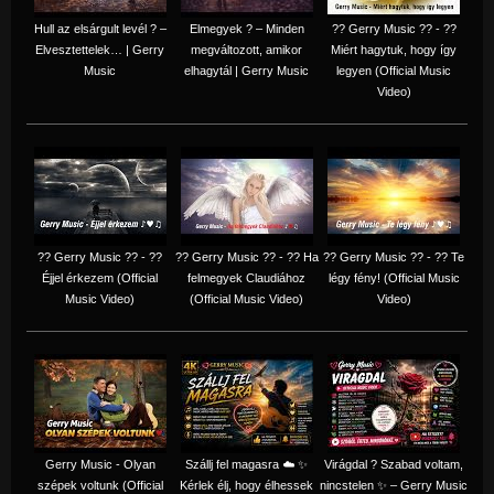
Hull az elsárgult levél ? –
Elmegyek ? – Minden
?? Gerry Music ?? - ??
Elvesztettelek… | Gerry
megváltozott, amikor
Miért hagytuk, hogy így
Music
elhagytál | Gerry Music
legyen (Official Music
Video)
?? Gerry Music ?? - ??
?? Gerry Music ?? - ?? Ha
?? Gerry Music ?? - ?? Te
Éjjel érkezem (Official
felmegyek Claudiához
légy fény! (Official Music
Music Video)
(Official Music Video)
Video)
Gerry Music - Olyan
Szállj fel magasra ☁️ ✨
Virágdal ? Szabad voltam,
szépek voltunk (Official
Kérlek élj, hogy élhessek
nincstelen ✨ – Gerry Music