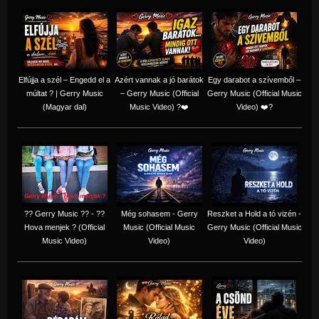
Elfújja a szél – Engedd el a
Azért vannak a jó barátok
Egy darabot a szívemből –
múltat ? | Gerry Music
– Gerry Music (Official
Gerry Music (Official Music
(Magyar dal)
Music Video) ?❤️
Video) ❤️?
?? Gerry Music ?? - ??
Még sohasem - Gerry
Reszket a Hold a tó vizén -
Hova menjek ? (Official
Music (Official Music
Gerry Music (Official Music
Music Video)
Video)
Video)