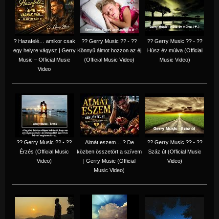
? Hazafelé… amikor csak
?? Gerry Music ?? - ??
?? Gerry Music ?? - ??
egy helyre vágysz | Gerry
Könnyű álmot hozzon az éj
Húsz év múlva (Official
Music – Official Music
(Official Music Video)
Music Video)
Video
?? Gerry Music ?? - ??
Almát eszem… ? De
?? Gerry Music ?? - ??
Érzés (Official Music
közben összetört a szívem
Száz út (Official Music
Video)
| Gerry Music (Official
Video)
Music Video)