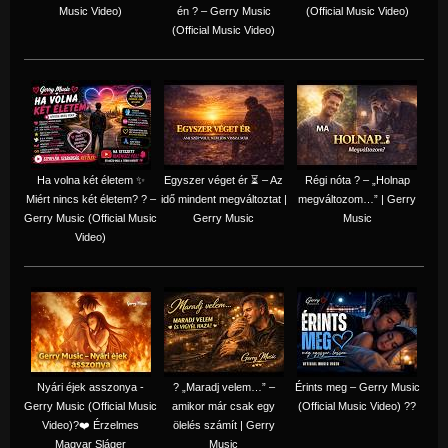
Music Video)
én ? – Gerry Music
(Official Music Video)
(Official Music Video)
Ha volna két életem ✨
Egyszer véget ér ⏳ – Az
Régi nóta ? – „Holnap
Miért nincs két életem? ? –
idő mindent megváltoztat |
megváltozom…” | Gerry
Gerry Music (Official Music
Gerry Music
Music
Video)
Nyári éjek asszonya -
? „Maradj velem…” –
Érints meg – Gerry Music
Gerry Music (Official Music
amikor már csak egy
(Official Music Video) ??
Video)?❤️ Érzelmes
ölelés számít | Gerry
Magyar Sláger
Music