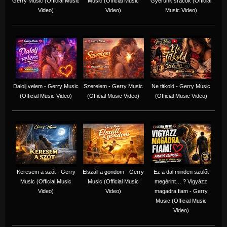
Gerry Music (Official Music
Music (Official Music
Gyerünk srácok (Official
Video)
Video)
Music Video)
Dalolj velem - Gerry Music
Szerelem - Gerry Music
Ne titkold - Gerry Music
(Official Music Video)
(Official Music Video)
(Official Music Video)
Keresem a szót - Gerry
Elszáll a gondom - Gerry
Ez a dal minden szülőt
Music (Official Music
Music (Official Music
megérint… ? Vigyázz
Video)
Video)
magadra fiam - Gerry
Music (Official Music
Video)