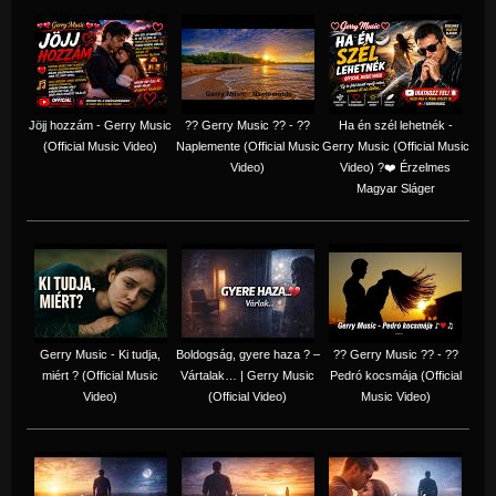
Jöjj hozzám - Gerry Music
?? Gerry Music ?? - ??
Ha én szél lehetnék -
(Official Music Video)
Naplemente (Official Music
Gerry Music (Official Music
Video)
Video) ?️❤️ Érzelmes
Magyar Sláger
Gerry Music - Ki tudja,
Boldogság, gyere haza ? –
?? Gerry Music ?? - ??
miért ? (Official Music
Vártalak… | Gerry Music
Pedró kocsmája (Official
Video)
(Official Video)
Music Video)