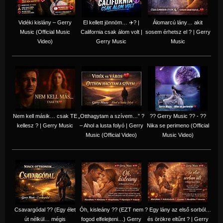
Vidéki kislány – Gerry
El kellett jönnöm… ✈️? |
Álomarcú lány… akit
Music (Official Music
California csak álom volt |
sosem érhetsz el ? | Gerry
Video)
Gerry Music
Music
Nem kell másik… csak TE
„Otthagytam a szívem…” ?
?? Gerry Music ?? - ??
kellesz ? | Gerry Music
– Ahol a lusta folyó | Gerry
Nika se perimeno (Official
Music (Official Video)
Music Video)
Csavargódal ?? (Egy élet
Óh, kisleány ?? (EZT nem
? Egy lány az első sorból…
út nélkül… mégis
fogod elfelejteni…) Gerry
és örökre eltűnt ? | Gerry