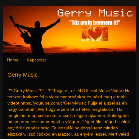
Home
Kapcsolat
Gerry Music
?? Gerry Music ?? - ?? Fújja el a szél (Official Music Video) Ha
tetszett iratkozz fel a videocsatornánkra és nézd meg a többi
videót https://youtube.com/c/GerryMusic Fújja el a szél az én
nagy bánatom, Mert úgy érzem őt a héten megtalálom, Ha
meglelem meg csókolom, a csókja égjen ajkamon, Boldogabb
nálam nem lesz soha majd a világon. Téged ölel, téged csókol
egy őrült zenész srác, Te leszel ki boldoggá tesz minden
éjszakán, Izzó csókod elvarázsol, az enyém leszel, Mert veled