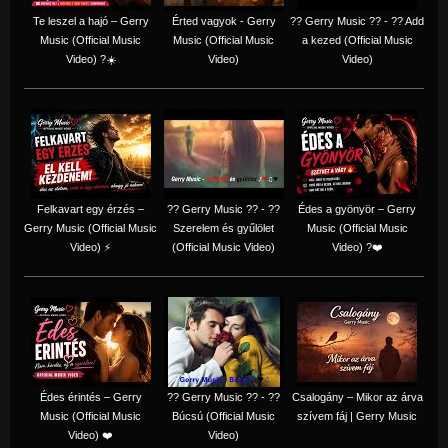
Te leszel a hajó – Gerry
Érted vagyok - Gerry
?? Gerry Music ?? - ?? Add
Music (Official Music
Music (Official Music
a kezed (Official Music
Video) ?☀️
Video)
Video)
Felkavart egy érzés –
?? Gerry Music ?? - ??
Édes a gyönyör – Gerry
Gerry Music (Official Music
Szerelem és gyűlölet
Music (Official Music
Video) ⚡
(Official Music Video)
Video) ?❤️
Édes érintés – Gerry
?? Gerry Music ?? - ??
Csalogány – Mikor az árva
Music (Official Music
Búcsú (Official Music
szívem fáj | Gerry Music
Video) ❤️
Video)