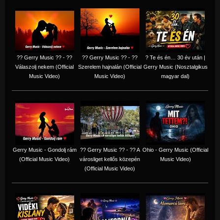
?? Gerry Music ?? - ??
?? Gerry Music ?? - ??
? Te és én… 30 év után |
Válaszolj nekem (Official
Szerelem hajnalán (Official
Gerry Music (Nosztalgikus
Music Video)
Music Video)
magyar dal)
Gerry Music - Gondolj rám
?? Gerry Music ?? - ?? A
Ohio - Gerry Music (Official
(Official Music Video)
városliget kellős közepén
Music Video)
(Official Music Video)