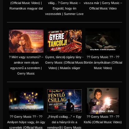
(Official Music Video) |
világ... ? Gerry Music –
vissza már | Gerry Music –
Romantikus magyar dal
Engedd, hogy én
Official Music Video
vezesselek | Summer Love
? Mért vagy szomorú? –
Gyere, táncolj cigány lány -
?? Gerry Music ?? - ??
amikor nem olyan
Gerry Music (Official Music
Börtön árnyékában (Official
egyszerű a szerelem |
Video) | Mulatós sláger
Music Video)
Gerry Music
?? Gerry Music ?? - ??
„Fénylő csillag…” ⭐ Egy
?? Gerry Music ?? - ??
Amilyen hülye vagy, én úgy
dal a hiányról és a
Kisfiú (Official Music Video)
szeretlek (Official Music
reményről | Gerry Music