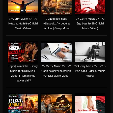
?? Gerry Music ?? - ??
? „Nem kell, hogy
?? Gerry Music ?? - ??
Nézz az ég felé (Official
válaszolj…” – Levél a
Egy buta levél (Official
Music Video)
távolból | Gerry Music
Music Video)
Engedj közelebb - Gerry
?? Gerry Music ?? - ??
?? Gerry Music ?? - ?? Ki
Music (Official Music
Csak dolgozni ne kelljen!
visz haza (Official Music
Video) | Romantikus
(Official Music Video)
Video)
magyar dal ?