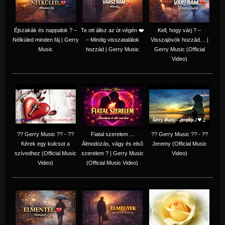
Éjszakák és nappalok ? –
Te ott állsz az út végén ❤️
Kell, hogy várj ? –
Nélküled minden fáj | Gerry
– Mindig visszatalálok
Visszajövök hozzád… |
Music
hozzád | Gerry Music
Gerry Music (Official
Video)
?? Gerry Music ?? - ??
Fiatal szerelem ...
?? Gerry Music ?? - ??
Kérek egy kulcsot a
Álmodozás, vágy és első
Jeremy (Official Music
szívedhez (Official Music
szerelem ? | Gerry Music
Video)
Video)
(Official Music Video)