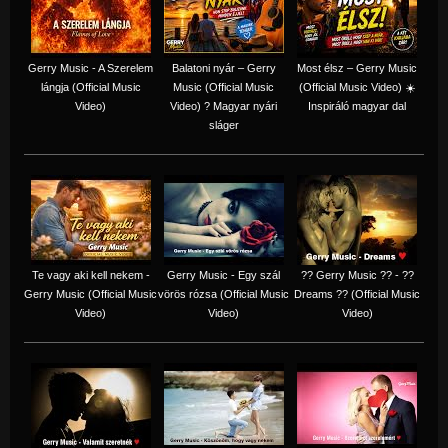
Gerry Music - A Szerelem
Balatoni nyár – Gerry
Most élsz – Gerry Music
lángja (Official Music
Music (Official Music
(Official Music Video) ☀️
Video)
Video) ? Magyar nyári
Inspiráló magyar dal
sláger
Te vagy aki kell nekem -
Gerry Music - Egy szál
?? Gerry Music ?? - ??
Gerry Music (Official Music
vörös rózsa (Official Music
Dreams ?? (Official Music
Video)
Video)
Video)