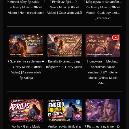
? Mondd hány éjszakát… ?
? Elmúlt az éjjel… ? –
? Még egyszer láthatnám…
– Gerry Music (Official
Gerry Music (Official
? – Gerry Music (Official
Video) | Nem értheti senki
Video) | Csak álom voltál
Video) | Csak egy szó…
„szeretlek”
? Szerelemre születtem ❤️
Banális történet… vagy
Homokóra ... Megható
– Gerry Music (Official
mégsem? ? | Gerry Music
szerelmes dal az
Video) | A szenvedély
elmúlásról ⏳? | Gerry
éjszakája
Music (Official Music
Video) |
Április - Gerry Music
Amikor együtt tűnik el a
? Fáj … ez a nyár nem jön