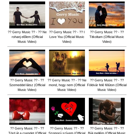
?? Gerry Music ?? - ?? Ne
?? Gerry Music ?? - ?? I
?? Gerry Music ?? - ??
rohanj előlem (Official
Love You (Official Music
Titkoltam (Official Music
Music Video)
Video)
Video)
?? Gerry Music ?? - ??
?? Gerry Music ?? - ?? Ne
?? Gerry Music ?? - ??
Szemeddel látsz (Official
mond, hogy nem (Official
Földvár felé félúton (Official
Music Video)
Music Video)
Music Video)
?? Gerry Music ?? - ??
?? Gerry Music ?? - ??
?? Gerry Music ?? - ??
Törd át a csendet (Official
Szomorú szívem (Official
Bújj mellém (Official Music