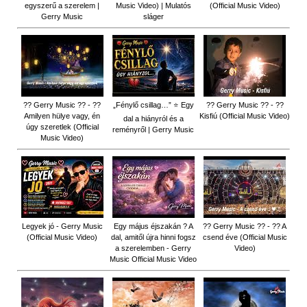
egyszerű a szerelem |
Music Video) | Mulatós
(Official Music Video)
Gerry Music
sláger
?? Gerry Music ?? - ??
„Fénylő csillag…” ⭐ Egy
?? Gerry Music ?? - ??
Amilyen hülye vagy, én
Kisfiú (Official Music Video)
dal a hiányról és a
úgy szeretlek (Official
reményről | Gerry Music
Music Video)
Legyek jó - Gerry Music
Egy május éjszakán ? A
?? Gerry Music ?? - ?? A
(Official Music Video)
dal, amitől újra hinni fogsz
csend éve (Official Music
a szerelemben - Gerry
Video)
Music Official Music Video