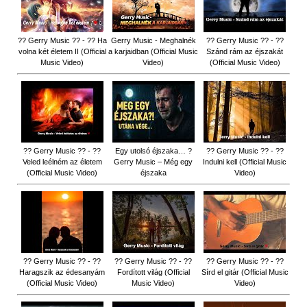
?? Gerry Music ?? - ?? Ha
Gerry Music - Meghalnék
?? Gerry Music ?? - ??
volna két életem II (Official
a karjaidban (Official Music
Szánd rám az éjszakát
Music Video)
Video)
(Official Music Video)
?? Gerry Music ?? - ??
Egy utolsó éjszaka… ?
?? Gerry Music ?? - ??
Veled leélném az életem
Gerry Music – Még egy
Indulni kell (Official Music
(Official Music Video)
éjszaka
Video)
?? Gerry Music ?? - ??
?? Gerry Music ?? - ??
?? Gerry Music ?? - ??
Haragszik az édesanyám
Fordított világ (Official
Sírd el gitár (Official Music
(Official Music Video)
Music Video)
Video)