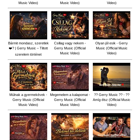
Music Video)
Music Video)
Video)
Bármit mondasz, szeretlek
Csillag vagy nekem -
Olyan jól esik - Gerry
❤️‍? | Gerry Music – Tiltott
Gerry Music (Official
Music (Official Music
Music Video)
Video)
szerelem történet
Múlnak a gyermekévek -
Megemelem a kalapomat -
?? Gerry Music ?? - ??
Gerry Music (Official
Gerry Music (Official
Amíg élsz (Official Music
Music Video)
Music Video)
Video)