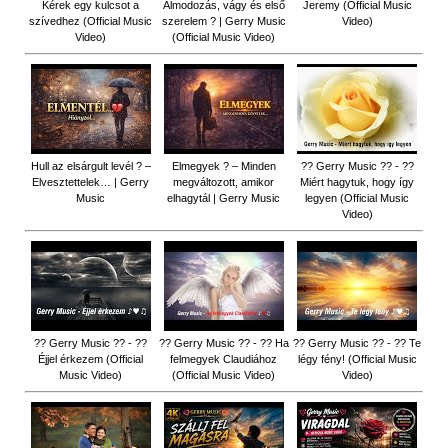
Kérek egy kulcsot a
Álmodozás, vágy és első
Jeremy (Official Music
szívedhez (Official Music
szerelem ? | Gerry Music
Video)
Video)
(Official Music Video)
Hull az elsárgult levél ? –
Elmegyek ? – Minden
?? Gerry Music ?? - ??
Elvesztettelek… | Gerry
megváltozott, amikor
Miért hagytuk, hogy így
Music
elhagytál | Gerry Music
legyen (Official Music
Video)
?? Gerry Music ?? - ??
?? Gerry Music ?? - ?? Ha
?? Gerry Music ?? - ?? Te
Éjjel érkezem (Official
felmegyek Claudiához
légy fény! (Official Music
Music Video)
(Official Music Video)
Video)