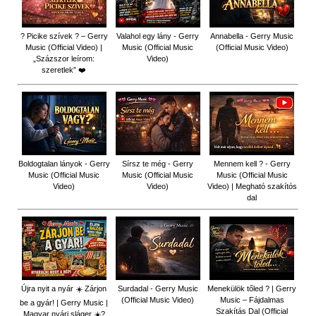
? Picike szívek ? – Gerry
Valahol egy lány - Gerry
Annabella - Gerry Music
Music (Official Video) |
Music (Official Music
(Official Music Video)
„Százszor leírom:
Video)
szeretlek” ❤️
Boldogtalan lányok - Gerry
Sírsz te még - Gerry
Mennem kell ? - Gerry
Music (Official Music
Music (Official Music
Music (Official Music
Video)
Video)
Video) | Megható szakítós
dal
Újra nyit a nyár ☀️ Zárjon
Surdadal - Gerry Music
Menekülök tőled ? | Gerry
(Official Music Video)
Music – Fájdalmas
be a gyár! | Gerry Music |
Szakítás Dal (Official
Magyar nyári sláger ☀️?