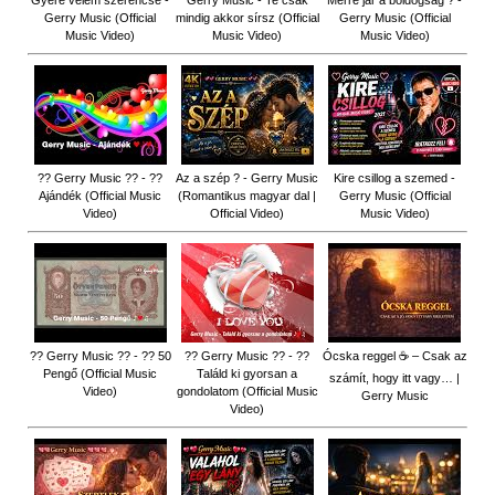
Gyere velem szerencse -
Gerry Music - Te csak
Merre jár a boldogság ? -
Gerry Music (Official
mindig akkor sírsz (Official
Gerry Music (Official
Music Video)
Music Video)
Music Video)
?? Gerry Music ?? - ??
Az a szép ? - Gerry Music
Kire csillog a szemed -
Ajándék (Official Music
(Romantikus magyar dal |
Gerry Music (Official
Video)
Official Video)
Music Video)
?? Gerry Music ?? - ?? 50
?? Gerry Music ?? - ??
Ócska reggel ☕ – Csak az
Pengő (Official Music
Találd ki gyorsan a
számít, hogy itt vagy… |
Video)
gondolatom (Official Music
Gerry Music
Video)