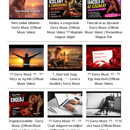
Nem tudlak elfeledni -
Kislány a zongoránál -
Táncold át az éjszakát -
Gerry Music (Official
Gerry Music (Official
Gerry Music (Official
Music Video)
Music Video) ?? Megható
Music Video) | Romantikus
magyar sláger
Magyar Dal
?? Gerry Music ?? - ??
? „Nem kell, hogy
?? Gerry Music ?? - ??
Nézz az ég felé (Official
válaszolj…” – Levél a
Egy buta levél (Official
Music Video)
távolból | Gerry Music
Music Video)
Engedj közelebb - Gerry
?? Gerry Music ?? - ??
?? Gerry Music ?? - ?? Ki
Music (Official Music
Csak dolgozni ne kelljen!
visz haza (Official Music