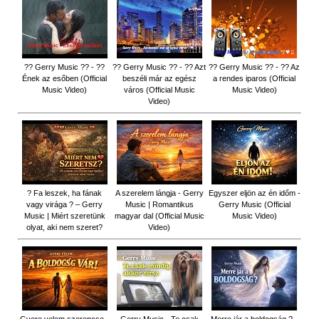
?? Gerry Music ?? - ??
?? Gerry Music ?? - ?? Azt
?? Gerry Music ?? - ?? Az
Ének az esőben (Official
beszéli már az egész
a rendes iparos (Official
Music Video)
város (Official Music
Music Video)
Video)
? Fa leszek, ha fának
A szerelem lángja - Gerry
Egyszer eljön az én időm -
vagy virága ? – Gerry
Music | Romantikus
Gerry Music (Official
Music | Miért szeretünk
magyar dal (Official Music
Music Video)
olyat, aki nem szeret?
Video)