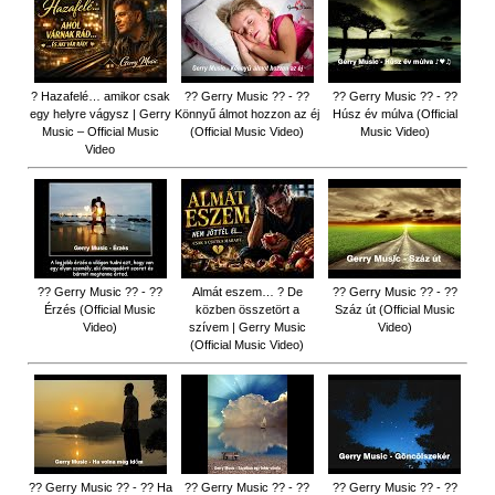
? Hazafelé… amikor csak
?? Gerry Music ?? - ??
?? Gerry Music ?? - ??
egy helyre vágysz | Gerry
Könnyű álmot hozzon az éj
Húsz év múlva (Official
Music – Official Music
(Official Music Video)
Music Video)
Video
?? Gerry Music ?? - ??
Almát eszem… ? De
?? Gerry Music ?? - ??
Érzés (Official Music
közben összetört a
Száz út (Official Music
Video)
szívem | Gerry Music
Video)
(Official Music Video)
?? Gerry Music ?? - ?? Ha
?? Gerry Music ?? - ??
?? Gerry Music ?? - ??