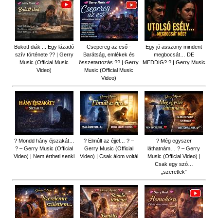
Bukott diák ... Egy lázadó
Csepereg az eső -
Egy jó asszony mindent
szív története ?? | Gerry
Barátság, emlékek és
megbocsát… DE
Music (Official Music
összetartozás ?️? | Gerry
MEDDIG? ? | Gerry Music
Video)
Music (Official Music
Video)
? Mondd hány éjszakát…
? Elmúlt az éjjel… ? –
? Még egyszer
? – Gerry Music (Official
Gerry Music (Official
láthatnám… ? – Gerry
Video) | Nem értheti senki
Video) | Csak álom voltál
Music (Official Video) |
Csak egy szó…
„szeretlek”