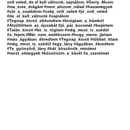
volt veled, de el kell válnunk, sajnálom. #Gerry_Music
#ma_este_drágám #nem_alszom_nálad #hazamegyek
#vár_a_családom #szép_volt_veled #jó_volt_veled
#de_el_kell_válnunk #sajnálom
#Tegnap_kicsit_eltévedtem #kirúgtam_a_hámból
#Átzüllöttem_az_éjszakát #jó_pár_kocsmát #bejártam
#Talán_kicsit #be_is_rúgtam #még_most_is_szédül
#a_fejem #Már_nem_emlékszem #hogy_merre_jártam
#más_ágyában_ébredtem #Tegnap_kicsit #többet_ittam
#még_most_is_szédül #egy_lány #ágyában_ébredtem
#Te_gyönyörű_lány #hát_köszönök_mindent
#most_elmegyek #köszönöm_a_kávét #a_szerelmet