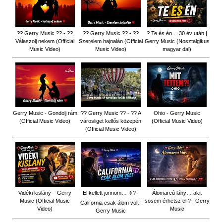
?? Gerry Music ?? - ??
?? Gerry Music ?? - ??
? Te és én… 30 év után |
Válaszolj nekem (Official
Szerelem hajnalán (Official
Gerry Music (Nosztalgikus
Music Video)
Music Video)
magyar dal)
Gerry Music - Gondolj rám
?? Gerry Music ?? - ?? A
Ohio - Gerry Music
(Official Music Video)
városliget kellős közepén
(Official Music Video)
(Official Music Video)
Vidéki kislány – Gerry
El kellett jönnöm… ✈️? |
Álomarcú lány… akit
Music (Official Music
sosem érhetsz el ? | Gerry
California csak álom volt |
Video)
Music
Gerry Music