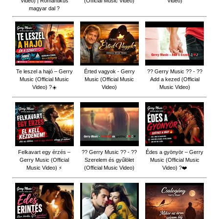
Video) | Romantikus
(Official Music Video)
Video)
magyar dal ?
Te leszel a hajó – Gerry
Érted vagyok - Gerry
?? Gerry Music ?? - ??
Music (Official Music
Music (Official Music
Add a kezed (Official
Video) ?☀️
Video)
Music Video)
Felkavart egy érzés –
?? Gerry Music ?? - ??
Édes a gyönyör – Gerry
Gerry Music (Official
Szerelem és gyűlölet
Music (Official Music
Music Video) ⚡
(Official Music Video)
Video) ?❤️