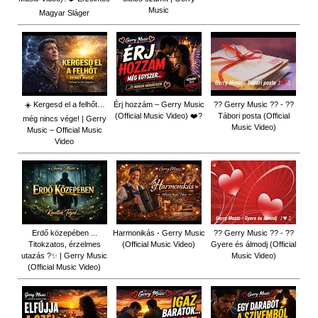
Music
Magyar Sláger
☀️ Kergesd el a felhőt…
Érj hozzám – Gerry Music
?? Gerry Music ?? - ??
(Official Music Video) ❤️?
Tábori posta (Official
még nincs vége! | Gerry
Music Video)
Music – Official Music
Video
Erdő közepében ...
Harmonikás - Gerry Music
?? Gerry Music ?? - ??
Titokzatos, érzelmes
(Official Music Video)
Gyere és álmodj (Official
utazás ?✨ | Gerry Music
Music Video)
(Official Music Video)