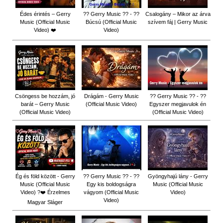
Édes érintés – Gerry
?? Gerry Music ?? - ??
Csalogány – Mikor az árva
Music (Official Music
Búcsú (Official Music
szívem fáj | Gerry Music
Video) ❤️
Video)
Csöngess be hozzám, jó
Drágám - Gerry Music
?? Gerry Music ?? - ??
barát – Gerry Music
(Official Music Video)
Egyszer megjavulok én
(Official Music Video)
(Official Music Video)
Ég és föld között - Gerry
?? Gerry Music ?? - ??
Gyöngyhajú lány - Gerry
Music (Official Music
Egy kis boldogságra
Music (Official Music
Video) ?❤️ Érzelmes
vágyom (Official Music
Video)
Video)
Magyar Sláger