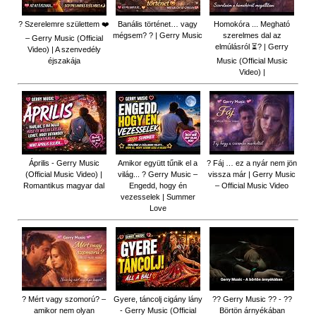
? Szerelemre születtem ❤️
Banális történet… vagy
Homokóra ... Megható
mégsem? ? | Gerry Music
szerelmes dal az
– Gerry Music (Official
elmúlásról ⏳? | Gerry
Video) | A szenvedély
éjszakája
Music (Official Music
Video) |
Április - Gerry Music
Amikor együtt tűnik el a
? Fáj … ez a nyár nem jön
(Official Music Video) |
világ... ? Gerry Music –
vissza már | Gerry Music
Romantikus magyar dal
Engedd, hogy én
– Official Music Video
vezesselek | Summer
Love
? Mért vagy szomorú? –
Gyere, táncolj cigány lány
?? Gerry Music ?? - ??
amikor nem olyan
- Gerry Music (Official
Börtön árnyékában