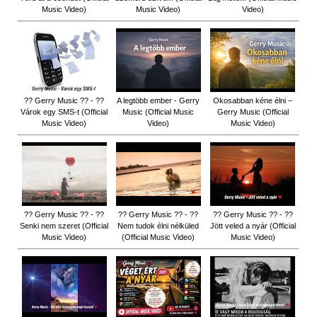
Music Video)
Music Video)
Video)
?? Gerry Music ?? - ??
A legtöbb ember - Gerry
Okosabban kéne élni –
Várok egy SMS-t (Official
Music (Official Music
Gerry Music (Official
Music Video)
Video)
Music Video)
?? Gerry Music ?? - ??
?? Gerry Music ?? - ??
?? Gerry Music ?? - ??
Senki nem szeret (Official
Nem tudok élni nélküled
Jött veled a nyár (Official
Music Video)
(Official Music Video)
Music Video)