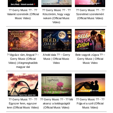
?? Gerry Music ?? - ??
?? Gerry Music ?? - ??
?? Gerry Music ?? - ??
Valamit szeretnék (Official
Köszönöm, hogy vagy
Szerelmet szerelemért
Music Video)
nekem (Official Music
(Official Music Video)
Video)
? Vigyázz rám, Angyal ? –
A hold dala ?? – Gerry
Bele vagyok zúgva ?? –
Gerry Music (Official
Music | Official Music
Gerry Music | Official
Video) | A legmeghatóbb
Video
Music Video
magyar dal
?? Gerry Music ?? - ??
?? Gerry Music ?? - ?? Mit
?? Gerry Music ?? - ??
Egyszer fenn, egyszer
akarsz a boldogságtól
Fújja el a szél (Official
lenn (Official Music Video)
(Official Music Video)
Music Video)