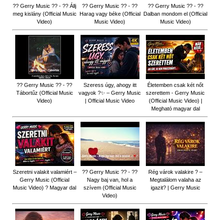
?? Gerry Music ?? - ?? Állj
?? Gerry Music ?? - ??
?? Gerry Music ?? - ??
meg kislány (Official Music
Harag vagy béke (Official
Dalban mondom el (Official
Video)
Music Video)
Music Video)
?? Gerry Music ?? - ??
Szeress úgy, ahogy itt
Életemben csak két nőt
Tábortűz (Official Music
vagyok ?✨ – Gerry Music
szerettem - Gerry Music
Video)
| Official Music Video
(Official Music Video) |
Megható magyar dal
Szeretni valakit valamiért –
?? Gerry Music ?? - ??
Rég várok valakire ? –
Gerry Music (Official
Nagy baj van, hol a
Megtalálom valaha az
Music Video) ? Magyar dal
szívem (Official Music
igazit? | Gerry Music
Video)