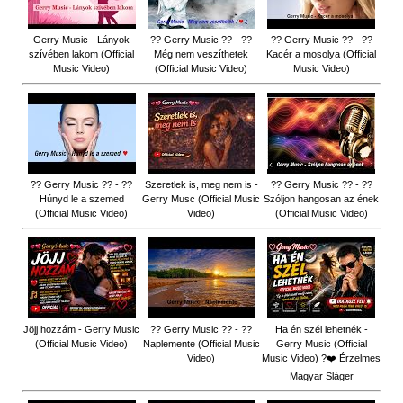
Gerry Music - Lányok
?? Gerry Music ?? - ??
?? Gerry Music ?? - ??
szívében lakom (Official
Még nem veszíthetek
Kacér a mosolya (Official
Music Video)
(Official Music Video)
Music Video)
?? Gerry Music ?? - ??
Szeretlek is, meg nem is -
?? Gerry Music ?? - ??
Húnyd le a szemed
Gerry Musc (Official Music
Szóljon hangosan az ének
(Official Music Video)
Video)
(Official Music Video)
Jöjj hozzám - Gerry Music
?? Gerry Music ?? - ??
Ha én szél lehetnék -
(Official Music Video)
Naplemente (Official Music
Gerry Music (Official
Video)
Music Video) ?️❤️ Érzelmes
Magyar Sláger