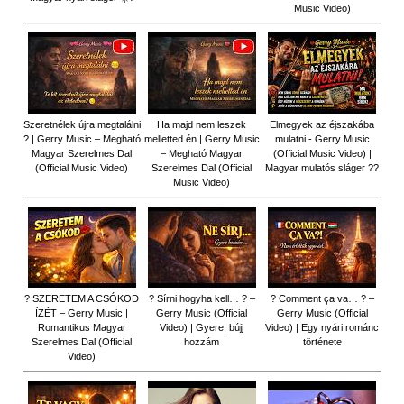
Music Video)
Szeretnélek újra megtalálni
Ha majd nem leszek
Elmegyek az éjszakába
? | Gerry Music – Megható
melletted én | Gerry Music
mulatni - Gerry Music
Magyar Szerelmes Dal
– Megható Magyar
(Official Music Video) |
(Official Music Video)
Szerelmes Dal (Official
Magyar mulatós sláger ??
Music Video)
? SZERETEM A CSÓKOD
? Sírni hogyha kell… ? –
? Comment ça va… ? –
ÍZÉT – Gerry Music |
Gerry Music (Official
Gerry Music (Official
Romantikus Magyar
Video) | Gyere, bújj
Video) | Egy nyári románc
Szerelmes Dal (Official
hozzám
története
Video)