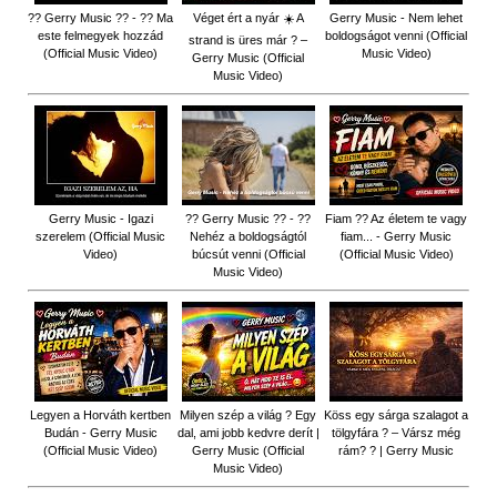
?? Gerry Music ?? - ?? Ma
Véget ért a nyár ☀️ A
Gerry Music - Nem lehet
este felmegyek hozzád
boldogságot venni (Official
strand is üres már ? –
(Official Music Video)
Music Video)
Gerry Music (Official
Music Video)
Gerry Music - Igazi
?? Gerry Music ?? - ??
Fiam ?‍? Az életem te vagy
szerelem (Official Music
Nehéz a boldogságtól
fiam... - Gerry Music
Video)
búcsút venni (Official
(Official Music Video)
Music Video)
Legyen a Horváth kertben
Milyen szép a világ ? Egy
Köss egy sárga szalagot a
Budán - Gerry Music
dal, ami jobb kedvre derít |
tölgyfára ?️ – Vársz még
(Official Music Video)
Gerry Music (Official
rám? ? | Gerry Music
Music Video)