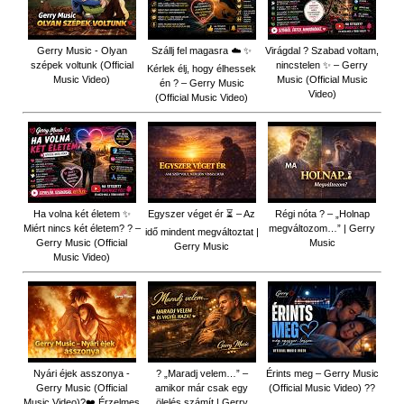
Gerry Music - Olyan
Szállj fel magasra ☁️ ✨
Virágdal ? Szabad voltam,
szépek voltunk (Official
nincstelen ✨ – Gerry
Kérlek élj, hogy élhessek
Music Video)
Music (Official Music
én ? – Gerry Music
Video)
(Official Music Video)
Ha volna két életem ✨
Egyszer véget ér ⏳ – Az
Régi nóta ? – „Holnap
Miért nincs két életem? ? –
megváltozom…” | Gerry
idő mindent megváltoztat |
Gerry Music (Official
Music
Gerry Music
Music Video)
Nyári éjek asszonya -
? „Maradj velem…” –
Érints meg – Gerry Music
Gerry Music (Official
amikor már csak egy
(Official Music Video) ??
Music Video)?❤️ Érzelmes
ölelés számít | Gerry