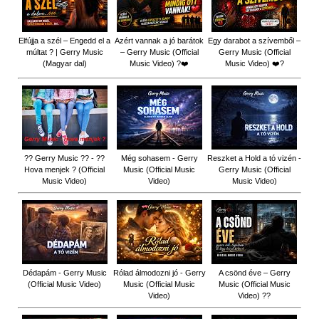
Elfújja a szél – Engedd el a
Azért vannak a jó barátok
Egy darabot a szívemből –
múltat ? | Gerry Music
– Gerry Music (Official
Gerry Music (Official
(Magyar dal)
Music Video) ?❤️
Music Video) ❤️?
?? Gerry Music ?? - ??
Még sohasem - Gerry
Reszket a Hold a tó vizén -
Hova menjek ? (Official
Music (Official Music
Gerry Music (Official
Music Video)
Video)
Music Video)
Dédapám - Gerry Music
Rólad álmodozni jó - Gerry
A csönd éve – Gerry
(Official Music Video)
Music (Official Music
Music (Official Music
Video)
Video) ??