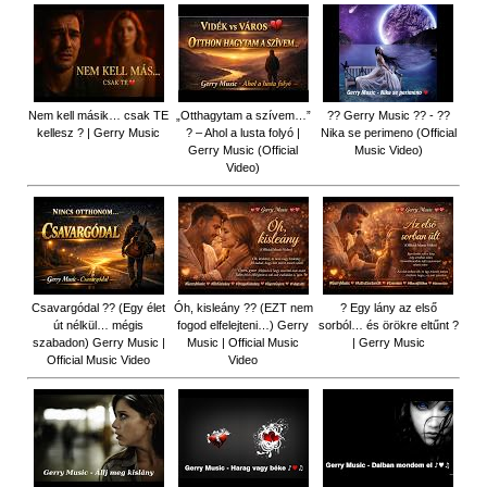
Nem kell másik… csak TE
„Otthagytam a szívem…”
?? Gerry Music ?? - ??
kellesz ? | Gerry Music
? – Ahol a lusta folyó |
Nika se perimeno (Official
Gerry Music (Official
Music Video)
Video)
Csavargódal ?? (Egy élet
Óh, kisleány ?? (EZT nem
? Egy lány az első
út nélkül… mégis
fogod elfelejteni…) Gerry
sorból… és örökre eltűnt ?
szabadon) Gerry Music |
Music | Official Music
| Gerry Music
Official Music Video
Video