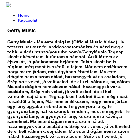
Home
Kapcsolat
Gerry Music
Gerry Music - Ma este drágám (Official Music Video) Ha
tetszett iratkozz fel a videocsatornánkra és nézd meg a
többi videót https://youtube.com/c/GerryMusic Tegnap
kicsit eltévedtem, kirúgtam a hámból, Átzüllöttem az
éjszakát, jó pár kocsmát bejártam. Talán kicsit be is
rúgtam, még most is szédül a fejem, Már nem emlékszem,
hogy merre jártam, más ágyában ébredtem. Ma este
drágám nem alszom nálad, hazamegyek vár a családom,
Szép volt veled, jó volt veled, de el kell válnunk, sajnálom.
Ma este drágám nem alszom nálad, hazamegyek vár a
családom, Szép volt veled, jó volt veled, de el kell
válnunk, sajnálom. Tegnap kicsit többet ittam, még most
is szédül a fejem, Már nem emlékszem, hogy merre jártam,
egy lány ágyában ébredtem. Te gyönyörű lány, te
gyönyörű lány, hát köszönök mindent, most elmegyek, Te
gyönyörű lány, te gyönyörű lány, köszönöm a kávét, a
szerelmet. Ma este drágám nem alszom nálad,
hazamegyek vár a családom, Szép volt veled, jó volt veled,
de el kell válnunk, sajnálom. Ma este drágám nem alszom
nálad, hazamegyek vár a családom, Szép volt veled, jó