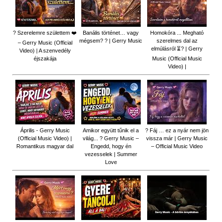
? Szerelemre születtem ❤️
Banális történet… vagy
Homokóra ... Megható
mégsem? ? | Gerry Music
szerelmes dal az
– Gerry Music (Official
elmúlásról ⏳? | Gerry
Video) | A szenvedély
éjszakája
Music (Official Music
Video) |
Április - Gerry Music
Amikor együtt tűnik el a
? Fáj … ez a nyár nem jön
(Official Music Video) |
világ... ? Gerry Music –
vissza már | Gerry Music
Romantikus magyar dal
Engedd, hogy én
– Official Music Video
vezesselek | Summer
Love