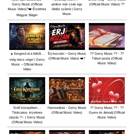
Gerry Music (Official
amikor már csak egy
(Official Music Video) ??
Music Video)?❤️ Érzelmes
ölelés számít | Gerry
Music
Magyar Sláger
☀️ Kergesd el a felhőt…
Érj hozzám – Gerry Music
?? Gerry Music ?? - ??
(Official Music Video) ❤️?
Tábori posta (Official
még nincs vége! | Gerry
Music Video)
Music – Official Music
Video
Erdő közepében ...
Harmonikás - Gerry Music
?? Gerry Music ?? - ??
Titokzatos, érzelmes
(Official Music Video)
Gyere és álmodj (Official
utazás ?✨ | Gerry Music
Music Video)
(Official Music Video)