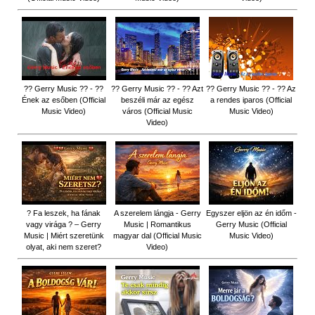
?? Gerry Music ?? - ??
?? Gerry Music ?? - ?? Azt
?? Gerry Music ?? - ?? Az
Ének az esőben (Official
beszéli már az egész
a rendes iparos (Official
Music Video)
város (Official Music
Music Video)
Video)
? Fa leszek, ha fának
A szerelem lángja - Gerry
Egyszer eljön az én időm -
vagy virága ? – Gerry
Music | Romantikus
Gerry Music (Official
Music | Miért szeretünk
magyar dal (Official Music
Music Video)
olyat, aki nem szeret?
Video)