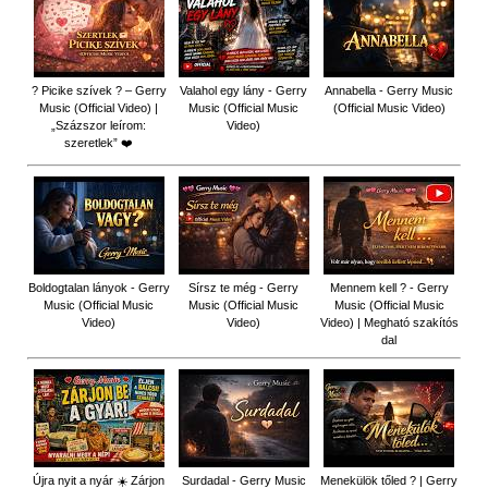
? Picike szívek ? – Gerry
Valahol egy lány - Gerry
Annabella - Gerry Music
Music (Official Video) |
Music (Official Music
(Official Music Video)
„Százszor leírom:
Video)
szeretlek” ❤️
Boldogtalan lányok - Gerry
Sírsz te még - Gerry
Mennem kell ? - Gerry
Music (Official Music
Music (Official Music
Music (Official Music
Video)
Video)
Video) | Megható szakítós
dal
Újra nyit a nyár ☀️ Zárjon
Surdadal - Gerry Music
Menekülök tőled ? | Gerry