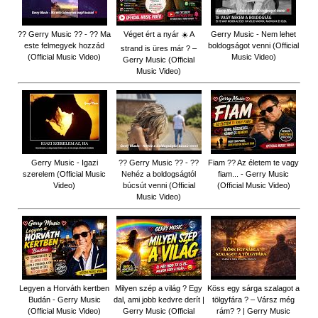
?? Gerry Music ?? - ?? Ma
Véget ért a nyár ☀️ A
Gerry Music - Nem lehet
este felmegyek hozzád
boldogságot venni (Official
strand is üres már ? –
(Official Music Video)
Music Video)
Gerry Music (Official
Music Video)
Gerry Music - Igazi
?? Gerry Music ?? - ??
Fiam ?‍? Az életem te vagy
szerelem (Official Music
Nehéz a boldogságtól
fiam... - Gerry Music
Video)
búcsút venni (Official
(Official Music Video)
Music Video)
Legyen a Horváth kertben
Milyen szép a világ ? Egy
Köss egy sárga szalagot a
Budán - Gerry Music
dal, ami jobb kedvre derít |
tölgyfára ?️ – Vársz még
(Official Music Video)
Gerry Music (Official
rám? ? | Gerry Music