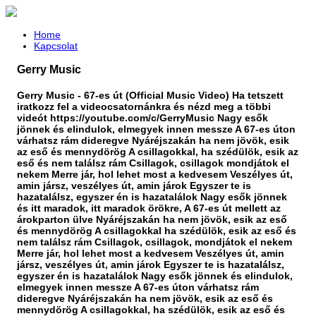
Home
Kapcsolat
Gerry Music
Gerry Music - 67-es út (Official Music Video) Ha tetszett
iratkozz fel a videocsatornánkra és nézd meg a többi
videót https://youtube.com/c/GerryMusic Nagy esők
jönnek és elindulok, elmegyek innen messze A 67-es úton
várhatsz rám dideregve Nyáréjszakán ha nem jövök, esik
az eső és mennydörög A csillagokkal, ha szédülök, esik az
eső és nem találsz rám Csillagok, csillagok mondjátok el
nekem Merre jár, hol lehet most a kedvesem Veszélyes út,
amin jársz, veszélyes út, amin járok Egyszer te is
hazatalálsz, egyszer én is hazatalálok Nagy esők jönnek
és itt maradok, itt maradok örökre, A 67-es út mellett az
árokparton ülve Nyáréjszakán ha nem jövök, esik az eső
és mennydörög A csillagokkal ha szédülök, esik az eső és
nem találsz rám Csillagok, csillagok, mondjátok el nekem
Merre jár, hol lehet most a kedvesem Veszélyes út, amin
jársz, veszélyes út, amin járok Egyszer te is hazatalálsz,
egyszer én is hazatalálok Nagy esők jönnek és elindulok,
elmegyek innen messze A 67-es úton várhatsz rám
dideregve Nyáréjszakán ha nem jövök, esik az eső és
mennydörög A csillagokkal, ha szédülök, esik az eső és