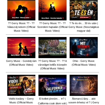
?? Gerry Music ?? - ??
?? Gerry Music ?? - ??
? Te és én… 30 év után |
Válaszolj nekem (Official
Szerelem hajnalán (Official
Gerry Music (Nosztalgikus
Music Video)
Music Video)
magyar dal)
Gerry Music - Gondolj rám
?? Gerry Music ?? - ?? A
Ohio - Gerry Music
(Official Music Video)
városliget kellős közepén
(Official Music Video)
(Official Music Video)
Vidéki kislány – Gerry
El kellett jönnöm… ✈️? |
Álomarcú lány… akit
Music (Official Music
sosem érhetsz el ? | Gerry
California csak álom volt |