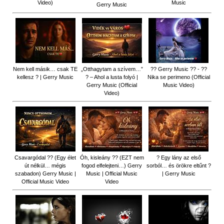
Video)
Music
Gerry Music
Nem kell másik… csak TE
„Otthagytam a szívem…”
?? Gerry Music ?? - ??
kellesz ? | Gerry Music
? – Ahol a lusta folyó |
Nika se perimeno (Official
Gerry Music (Official
Music Video)
Video)
Csavargódal ?? (Egy élet
Óh, kisleány ?? (EZT nem
? Egy lány az első
út nélkül… mégis
fogod elfelejteni…) Gerry
sorból… és örökre eltűnt ?
szabadon) Gerry Music |
Music | Official Music
| Gerry Music
Official Music Video
Video