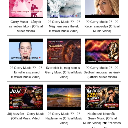
Gerry Music - Lányok
?? Gerry Music ?? - ??
?? Gerry Music ?? - ??
szívében lakom (Official
Még nem veszíthetek
Kacér a mosolya (Official
Music Video)
(Official Music Video)
Music Video)
?? Gerry Music ?? - ??
Szeretlek is, meg nem is -
?? Gerry Music ?? - ??
Húnyd le a szemed
Gerry Musc (Official Music
Szóljon hangosan az ének
(Official Music Video)
Video)
(Official Music Video)
Jöjj hozzám - Gerry Music
?? Gerry Music ?? - ??
Ha én szél lehetnék -
(Official Music Video)
Naplemente (Official Music
Gerry Music (Official
Video)
Music Video) ?️❤️ Érzelmes