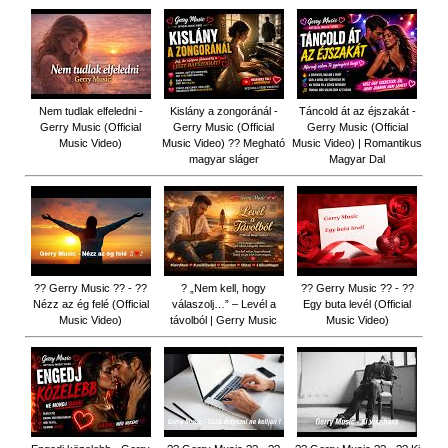
Nem tudlak elfeledni -
Kislány a zongoránál -
Táncold át az éjszakát -
Gerry Music (Official
Gerry Music (Official
Gerry Music (Official
Music Video)
Music Video) ?? Megható
Music Video) | Romantikus
magyar sláger
Magyar Dal
?? Gerry Music ?? - ??
? „Nem kell, hogy
?? Gerry Music ?? - ??
Nézz az ég felé (Official
válaszolj…” – Levél a
Egy buta levél (Official
Music Video)
távolból | Gerry Music
Music Video)