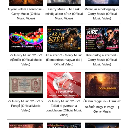
Gyere velem szerencse -
Gerry Music - Te csak
Merre jár a boldogság ? -
Gerry Music (Official
mindig akkor sírsz (Official
Gerry Music (Official
Music Video)
Music Video)
Music Video)
?? Gerry Music ?? - ??
Az a szép ? - Gerry Music
Kire csillog a szemed -
Ajándék (Official Music
(Romantikus magyar dal |
Gerry Music (Official
Video)
Official Video)
Music Video)
?? Gerry Music ?? - ?? 50
?? Gerry Music ?? - ??
Ócska reggel ☕ – Csak az
Pengő (Official Music
Találd ki gyorsan a
számít, hogy itt vagy… |
Video)
gondolatom (Official Music
Gerry Music
Video)