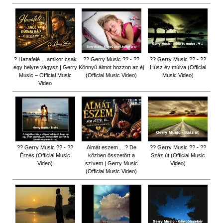
? Hazafelé… amikor csak
?? Gerry Music ?? - ??
?? Gerry Music ?? - ??
egy helyre vágysz | Gerry
Könnyű álmot hozzon az éj
Húsz év múlva (Official
Music – Official Music
(Official Music Video)
Music Video)
Video
?? Gerry Music ?? - ??
Almát eszem… ? De
?? Gerry Music ?? - ??
Érzés (Official Music
közben összetört a
Száz út (Official Music
Video)
szívem | Gerry Music
Video)
(Official Music Video)