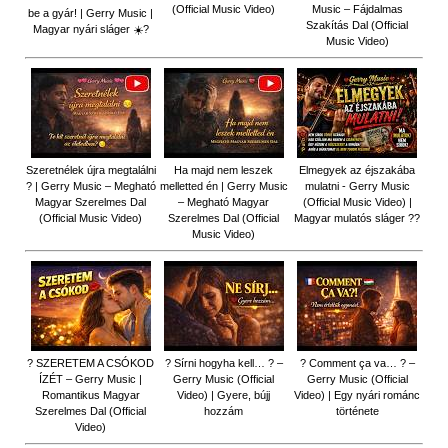
(Official Music Video)
Music – Fájdalmas
be a gyár! | Gerry Music |
Szakítás Dal (Official
Magyar nyári sláger ☀️?
Music Video)
Szeretnélek újra megtalálni
Ha majd nem leszek
Elmegyek az éjszakába
? | Gerry Music – Megható
melletted én | Gerry Music
mulatni - Gerry Music
Magyar Szerelmes Dal
– Megható Magyar
(Official Music Video) |
(Official Music Video)
Szerelmes Dal (Official
Magyar mulatós sláger ??
Music Video)
? SZERETEM A CSÓKOD
? Sírni hogyha kell… ? –
? Comment ça va… ? –
ÍZÉT – Gerry Music |
Gerry Music (Official
Gerry Music (Official
Romantikus Magyar
Video) | Gyere, bújj
Video) | Egy nyári románc
Szerelmes Dal (Official
hozzám
története
Video)