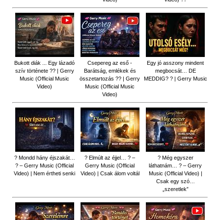
Bukott diák ... Egy lázadó
Csepereg az eső -
Egy jó asszony mindent
szív története ?? | Gerry
Barátság, emlékek és
megbocsát… DE
Music (Official Music
összetartozás ?️? | Gerry
MEDDIG? ? | Gerry Music
Video)
Music (Official Music
Video)
? Mondd hány éjszakát…
? Elmúlt az éjjel… ? –
? Még egyszer
? – Gerry Music (Official
Gerry Music (Official
láthatnám… ? – Gerry
Video) | Nem értheti senki
Video) | Csak álom voltál
Music (Official Video) |
Csak egy szó…
„szeretlek”