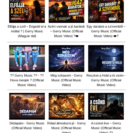
Elfújja a szél – Engedd el a
Azért vannak a jó barátok
Egy darabot a szívemből –
múltat ? | Gerry Music
– Gerry Music (Official
Gerry Music (Official
(Magyar dal)
Music Video) ?❤️
Music Video) ❤️?
?? Gerry Music ?? - ??
Még sohasem - Gerry
Reszket a Hold a tó vizén -
Hova menjek ? (Official
Music (Official Music
Gerry Music (Official
Music Video)
Video)
Music Video)
Dédapám - Gerry Music
Rólad álmodozni jó - Gerry
A csönd éve – Gerry
(Official Music Video)
Music (Official Music
Music (Official Music
Video)
Video) ??