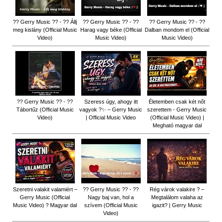
?? Gerry Music ?? - ?? Állj
?? Gerry Music ?? - ??
?? Gerry Music ?? - ??
meg kislány (Official Music
Harag vagy béke (Official
Dalban mondom el (Official
Video)
Music Video)
Music Video)
?? Gerry Music ?? - ??
Szeress úgy, ahogy itt
Életemben csak két nőt
Tábortűz (Official Music
vagyok ?✨ – Gerry Music
szerettem - Gerry Music
Video)
| Official Music Video
(Official Music Video) |
Megható magyar dal
Szeretni valakit valamiért –
?? Gerry Music ?? - ??
Rég várok valakire ? –
Gerry Music (Official
Nagy baj van, hol a
Megtalálom valaha az
Music Video) ? Magyar dal
szívem (Official Music
igazit? | Gerry Music
Video)