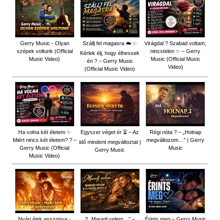
Gerry Music - Olyan
Szállj fel magasra ☁️ ✨
Virágdal ? Szabad voltam,
szépek voltunk (Official
nincstelen ✨ – Gerry
Kérlek élj, hogy élhessek
Music Video)
Music (Official Music
én ? – Gerry Music
Video)
(Official Music Video)
Ha volna két életem ✨
Egyszer véget ér ⏳ – Az
Régi nóta ? – „Holnap
Miért nincs két életem? ? –
megváltozom…” | Gerry
idő mindent megváltoztat |
Gerry Music (Official
Music
Gerry Music
Music Video)
Nyári éjek asszonya -
? „Maradj velem…” –
Érints meg – Gerry Music