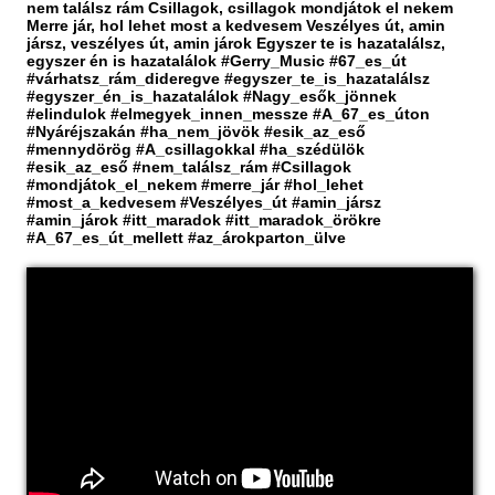
nem találsz rám Csillagok, csillagok mondjátok el nekem
Merre jár, hol lehet most a kedvesem Veszélyes út, amin
jársz, veszélyes út, amin járok Egyszer te is hazatalálsz,
egyszer én is hazatalálok #Gerry_Music #67_es_út
#várhatsz_rám_dideregve #egyszer_te_is_hazatalálsz
#egyszer_én_is_hazatalálok #Nagy_esők_jönnek
#elindulok #elmegyek_innen_messze #A_67_es_úton
#Nyáréjszakán #ha_nem_jövök #esik_az_eső
#mennydörög #A_csillagokkal #ha_szédülök
#esik_az_eső #nem_találsz_rám #Csillagok
#mondjátok_el_nekem #merre_jár #hol_lehet
#most_a_kedvesem #Veszélyes_út #amin_jársz
#amin_járok #itt_maradok #itt_maradok_örökre
#A_67_es_út_mellett #az_árokparton_ülve