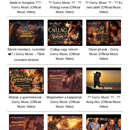
Made in Hungária ??? -
?? Gerry Music ?? - ??
?? Gerry Music ?? - ?? Ez
Gerry Music (Official
Robogj vonat (Official
nem játék (Official Music
Music Video)
Music Video)
Video)
Bármit mondasz, szeretlek
Csillag vagy nekem -
Olyan jól esik - Gerry
❤️‍? | Gerry Music – Tiltott
Gerry Music (Official
Music (Official Music
Music Video)
Video)
szerelem történet
Múlnak a gyermekévek -
Megemelem a kalapomat -
?? Gerry Music ?? - ??
Gerry Music (Official
Gerry Music (Official
Amíg élsz (Official Music
Music Video)
Music Video)
Video)