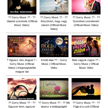
?? Gerry Music ?? - ??
?? Gerry Music ?? - ??
?? Gerry Music ?? - ??
Valamit szeretnék (Official
Köszönöm, hogy vagy
Szerelmet szerelemért
Music Video)
nekem (Official Music
(Official Music Video)
Video)
? Vigyázz rám, Angyal ? –
A hold dala ?? – Gerry
Bele vagyok zúgva ?? –
Gerry Music (Official
Music | Official Music
Gerry Music | Official
Video) | A legmeghatóbb
Video
Music Video
magyar dal
?? Gerry Music ?? - ??
?? Gerry Music ?? - ?? Mit
?? Gerry Music ?? - ??
Egyszer fenn, egyszer
akarsz a boldogságtól
Fújja el a szél (Official