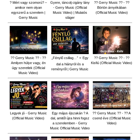
? Mért vagy szomorú? –
Gyere, táncolj cigány lány
?? Gerry Music ?? - ??
amikor nem olyan
- Gerry Music (Official
Börtön árnyékában
egyszerű a szerelem |
Music Video) | Mulatós
(Official Music Video)
Gerry Music
sláger
?? Gerry Music ?? - ??
„Fénylő csillag…” ⭐ Egy
?? Gerry Music ?? - ??
Amilyen hülye vagy, én
Kisfiú (Official Music Video)
dal a hiányról és a
úgy szeretlek (Official
reményről | Gerry Music
Music Video)
Legyek jó - Gerry Music
Egy május éjszakán ? A
?? Gerry Music ?? - ?? A
(Official Music Video)
dal, amitől újra hinni fogsz
csend éve (Official Music
a szerelemben - Gerry
Video)
Music Official Music Video