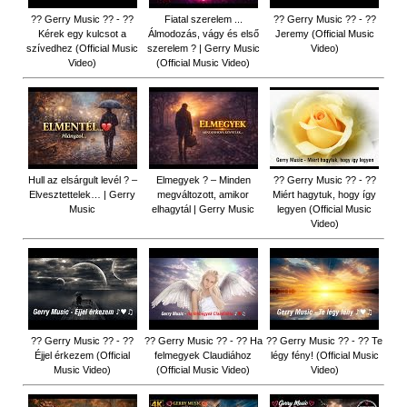
?? Gerry Music ?? - ??
Fiatal szerelem ...
?? Gerry Music ?? - ??
Kérek egy kulcsot a
Álmodozás, vágy és első
Jeremy (Official Music
szívedhez (Official Music
szerelem ? | Gerry Music
Video)
Video)
(Official Music Video)
Hull az elsárgult levél ? –
Elmegyek ? – Minden
?? Gerry Music ?? - ??
Elvesztettelek… | Gerry
megváltozott, amikor
Miért hagytuk, hogy így
Music
elhagytál | Gerry Music
legyen (Official Music
Video)
?? Gerry Music ?? - ??
?? Gerry Music ?? - ?? Ha
?? Gerry Music ?? - ?? Te
Éjjel érkezem (Official
felmegyek Claudiához
légy fény! (Official Music
Music Video)
(Official Music Video)
Video)