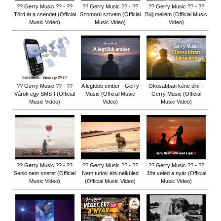
?? Gerry Music ?? - ??
?? Gerry Music ?? - ??
?? Gerry Music ?? - ??
Törd át a csendet (Official
Szomorú szívem (Official
Bújj mellém (Official Music
Music Video)
Music Video)
Video)
?? Gerry Music ?? - ??
A legtöbb ember - Gerry
Okosabban kéne élni –
Várok egy SMS-t (Official
Music (Official Music
Gerry Music (Official
Music Video)
Video)
Music Video)
?? Gerry Music ?? - ??
?? Gerry Music ?? - ??
?? Gerry Music ?? - ??
Senki nem szeret (Official
Nem tudok élni nélküled
Jött veled a nyár (Official
Music Video)
(Official Music Video)
Music Video)