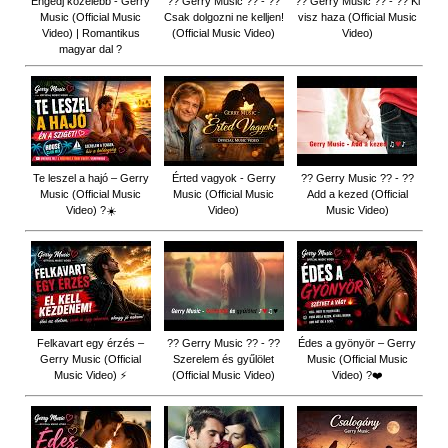
Engedj közelebb - Gerry
?? Gerry Music ?? - ??
?? Gerry Music ?? - ?? Ki
Music (Official Music
Csak dolgozni ne kelljen!
visz haza (Official Music
Video) | Romantikus
(Official Music Video)
Video)
magyar dal ?
Te leszel a hajó – Gerry
Érted vagyok - Gerry
?? Gerry Music ?? - ??
Music (Official Music
Music (Official Music
Add a kezed (Official
Video) ?☀️
Video)
Music Video)
Felkavart egy érzés –
?? Gerry Music ?? - ??
Édes a gyönyör – Gerry
Gerry Music (Official
Szerelem és gyűlölet
Music (Official Music
Music Video) ⚡
(Official Music Video)
Video) ?❤️