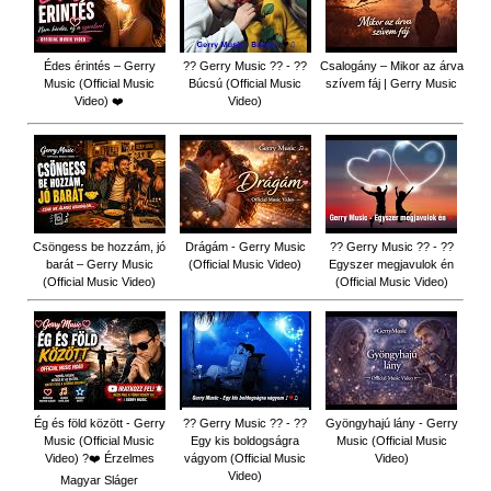
Édes érintés – Gerry
?? Gerry Music ?? - ??
Csalogány – Mikor az árva
Music (Official Music
Búcsú (Official Music
szívem fáj | Gerry Music
Video) ❤️
Video)
Csöngess be hozzám, jó
Drágám - Gerry Music
?? Gerry Music ?? - ??
barát – Gerry Music
(Official Music Video)
Egyszer megjavulok én
(Official Music Video)
(Official Music Video)
Ég és föld között - Gerry
?? Gerry Music ?? - ??
Gyöngyhajú lány - Gerry
Music (Official Music
Egy kis boldogságra
Music (Official Music
Video) ?❤️ Érzelmes
vágyom (Official Music
Video)
Video)
Magyar Sláger