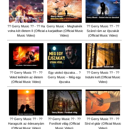
?? Gerry Music ?? - ?? Ha
Gerry Music - Meghalnék
?? Gerry Music ?? - ??
volna két életem II (Official
a karjaidban (Official Music
Szánd rám az éjszakát
Music Video)
Video)
(Official Music Video)
?? Gerry Music ?? - ??
Egy utolsó éjszaka… ?
?? Gerry Music ?? - ??
Veled leélném az életem
Gerry Music – Még egy
Indulni kell (Official Music
(Official Music Video)
éjszaka
Video)
?? Gerry Music ?? - ??
?? Gerry Music ?? - ??
?? Gerry Music ?? - ??
Haragszik az édesanyám
Fordított világ (Official
Sírd el gitár (Official Music
(Official Music Video)
Music Video)
Video)