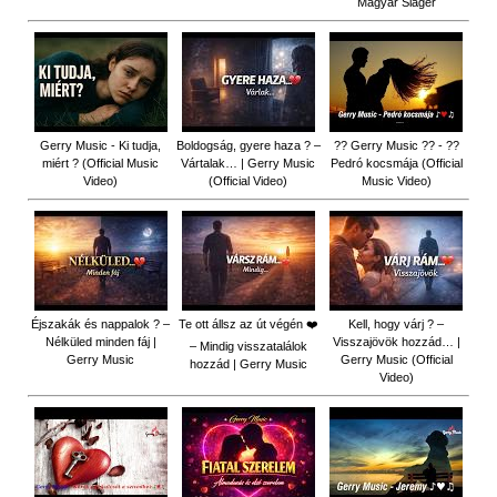
Magyar Sláger
Gerry Music - Ki tudja,
Boldogság, gyere haza ? –
?? Gerry Music ?? - ??
miért ? (Official Music
Vártalak… | Gerry Music
Pedró kocsmája (Official
Video)
(Official Video)
Music Video)
Éjszakák és nappalok ? –
Te ott állsz az út végén ❤️
Kell, hogy várj ? –
Nélküled minden fáj |
Visszajövök hozzád… |
– Mindig visszatalálok
Gerry Music
Gerry Music (Official
hozzád | Gerry Music
Video)