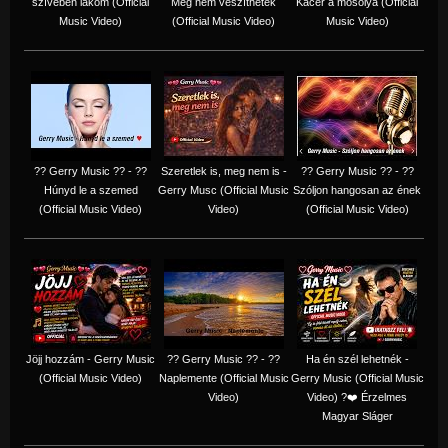
szívében lakom (Official
Még nem veszíthetek
Kacér a mosolya (Official
Music Video)
(Official Music Video)
Music Video)
?? Gerry Music ?? - ??
Szeretlek is, meg nem is -
?? Gerry Music ?? - ??
Húnyd le a szemed
Gerry Musc (Official Music
Szóljon hangosan az ének
(Official Music Video)
Video)
(Official Music Video)
Jöjj hozzám - Gerry Music
?? Gerry Music ?? - ??
Ha én szél lehetnék -
(Official Music Video)
Naplemente (Official Music
Gerry Music (Official Music
Video)
Video) ?️❤️ Érzelmes
Magyar Sláger