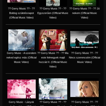
?? Gerry Music ?? - ??
?? Gerry Music ?? - ??
?? Gerry Music ?? - ?? Jó
Boldog születésnapot
Egyszerűen (Official Music
nekem (Official Music
(Official Music Video)
Video)
Video)
Gerry Music - A szerelem
?? Gerry Music ?? - ?? Ma
?? Gerry Music ?? - ??
neked egész más (Official
este felmegyek majd
Nincs szerencsém (Official
Music Video)
hozzád II. (Official Music
Music Video)
Video)
Gerry Music - Lányok
?? Gerry Music ?? - ??
?? Gerry Music ?? - ??