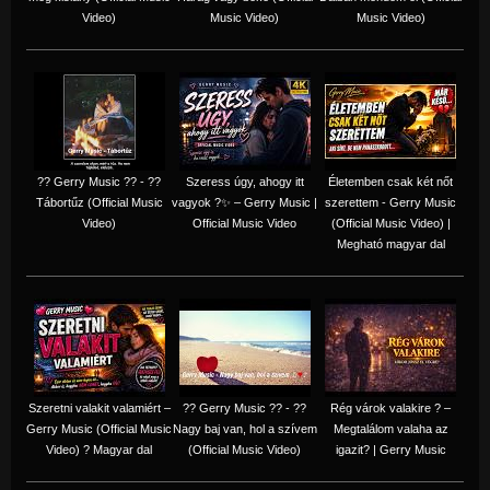
Video)
Music Video)
Music Video)
?? Gerry Music ?? - ??
Szeress úgy, ahogy itt
Életemben csak két nőt
Tábortűz (Official Music
vagyok ?✨ – Gerry Music |
szerettem - Gerry Music
Video)
Official Music Video
(Official Music Video) |
Megható magyar dal
Szeretni valakit valamiért –
?? Gerry Music ?? - ??
Rég várok valakire ? –
Gerry Music (Official Music
Nagy baj van, hol a szívem
Megtalálom valaha az
Video) ? Magyar dal
(Official Music Video)
igazit? | Gerry Music