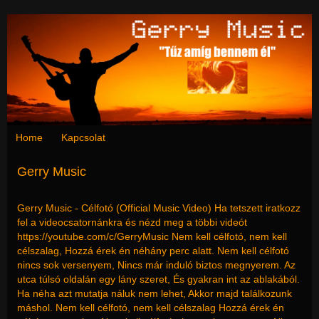
Home
Kapcsolat
Gerry Music
Gerry Music - Célfotó (Official Music Video) Ha tetszett iratkozz
fel a videocsatornánkra és nézd meg a többi videót
https://youtube.com/c/GerryMusic Nem kell célfotó, nem kell
célszalag, Hozzá érek én néhány perc alatt. Nem kell célfotó
nincs sok versenyem, Nincs már induló biztos megnyerem. Az
utca túlsó oldalán egy lány szeret, És gyakran int az ablakából.
Ha néha azt mutatja náluk nem lehet, Akkor majd találkozunk
máshol. Nem kell célfotó, nem kell célszalag Hozzá érek én