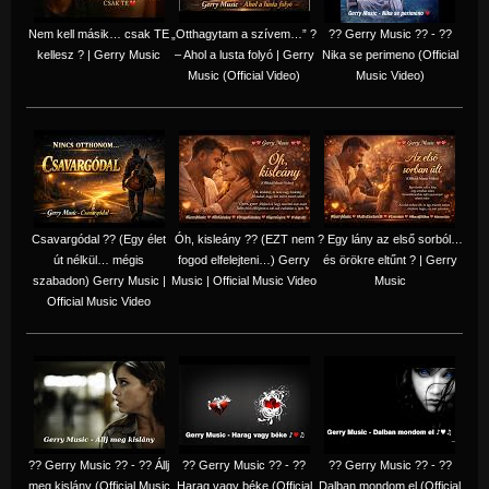
Nem kell másik… csak TE
„Otthagytam a szívem…” ?
?? Gerry Music ?? - ??
kellesz ? | Gerry Music
– Ahol a lusta folyó | Gerry
Nika se perimeno (Official
Music (Official Video)
Music Video)
Csavargódal ?? (Egy élet
Óh, kisleány ?? (EZT nem
? Egy lány az első sorból…
út nélkül… mégis
fogod elfelejteni…) Gerry
és örökre eltűnt ? | Gerry
szabadon) Gerry Music |
Music | Official Music Video
Music
Official Music Video
?? Gerry Music ?? - ?? Állj
?? Gerry Music ?? - ??
?? Gerry Music ?? - ??
meg kislány (Official Music
Harag vagy béke (Official
Dalban mondom el (Official