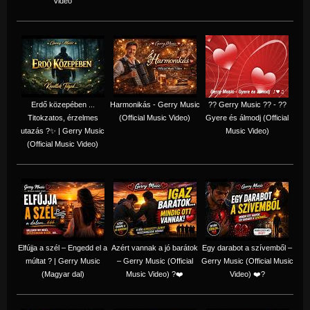
Video
Erdő közepében ...
Harmonikás - Gerry Music
?? Gerry Music ?? - ??
Titokzatos, érzelmes
(Official Music Video)
Gyere és álmodj (Official
utazás ?✨ | Gerry Music
Music Video)
(Official Music Video)
Elfújja a szél – Engedd el a
Azért vannak a jó barátok
Egy darabot a szívemből –
múltat ? | Gerry Music
– Gerry Music (Official
Gerry Music (Official Music
(Magyar dal)
Music Video) ?❤️
Video) ❤️?