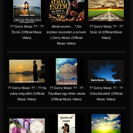
?? Gerry Music ?? - ??
Almát eszem… ? De
?? Gerry Music ?? - ??
Érzés (Official Music
közben összetört a szívem
Száz út (Official Music
Video)
| Gerry Music (Official
Video)
Music Video)
?? Gerry Music ?? - ?? Ha
?? Gerry Music ?? - ??
?? Gerry Music ?? - ??
volna még időm (Official
Távolban egy fehér vitorla
Göncölszekér (Official
Music Video)
(Official Music Video)
Music Video)