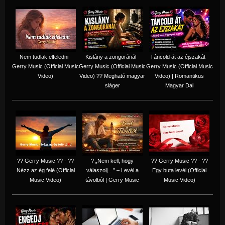
Nem tudlak elfeledni -
Kislány a zongoránál -
Táncold át az éjszakát -
Gerry Music (Official Music
Gerry Music (Official Music
Gerry Music (Official Music
Video)
Video) ?? Megható magyar
Video) | Romantikus
sláger
Magyar Dal
?? Gerry Music ?? - ??
? „Nem kell, hogy
?? Gerry Music ?? - ??
Nézz az ég felé (Official
válaszolj…” – Levél a
Egy buta levél (Official
Music Video)
távolból | Gerry Music
Music Video)