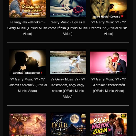
Te vagy aki kell nekem -
Gerry Music - Egy szál
?? Gerry Music ?? - ??
Gerry Music (Official Music
vörös rózsa (Official Music
Dreams ?? (Official Music
Video)
Video)
Video)
?? Gerry Music ?? - ??
?? Gerry Music ?? - ??
?? Gerry Music ?? - ??
Valamit szeretnék (Official
Köszönöm, hogy vagy
Szerelmet szerelemért
Music Video)
nekem (Official Music
(Official Music Video)
Video)