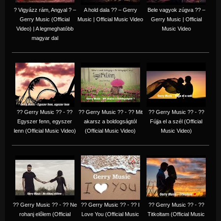
? Vigyázz rám, Angyal ? –
A hold dala ?? – Gerry
Bele vagyok zúgva ?? –
Gerry Music (Official
Music | Official Music Video
Gerry Music | Official
Video) | A legmeghatóbb
Music Video
magyar dal
?? Gerry Music ?? - ??
?? Gerry Music ?? - ?? Mit
?? Gerry Music ?? - ??
Egyszer fenn, egyszer
akarsz a boldogságtól
Fújja el a szél (Official
lenn (Official Music Video)
(Official Music Video)
Music Video)
?? Gerry Music ?? - ?? Ne
?? Gerry Music ?? - ?? I
?? Gerry Music ?? - ??
rohanj előlem (Official
Love You (Official Music
Titkoltam (Official Music