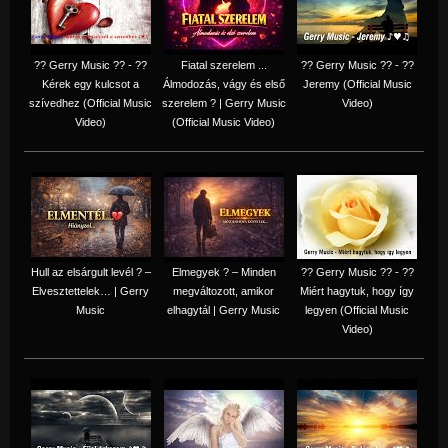
?? Gerry Music ?? - ??
Fiatal szerelem ...
?? Gerry Music ?? - ??
Kérek egy kulcsot a
Álmodozás, vágy és első
Jeremy (Official Music
szívedhez (Official Music
szerelem ? | Gerry Music
Video)
Video)
(Official Music Video)
Hull az elsárgult levél ? –
Elmegyek ? – Minden
?? Gerry Music ?? - ??
Elvesztettelek… | Gerry
megváltozott, amikor
Miért hagytuk, hogy így
Music
elhagytál | Gerry Music
legyen (Official Music
Video)