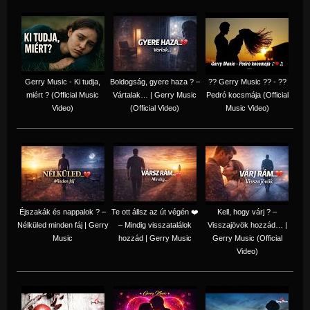
Gerry Music - Ki tudja,
Boldogság, gyere haza ? –
?? Gerry Music ?? - ??
miért ? (Official Music
Vártalak… | Gerry Music
Pedró kocsmája (Official
Video)
(Official Video)
Music Video)
Éjszakák és nappalok ? –
Te ott állsz az út végén ❤️
Kell, hogy várj ? –
Nélküled minden fáj | Gerry
– Mindig visszatalálok
Visszajövök hozzád… |
Music
hozzád | Gerry Music
Gerry Music (Official
Video)