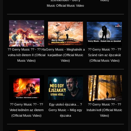
Music Official Music Video
?? Gerry Music ?? - ?? Ha
Gerry Music - Meghalnék a
?? Gerry Music ?? - ??
volna két életem II (Official
karjaidban (Official Music
Szánd rám az éjszakát
Music Video)
Video)
(Official Music Video)
?? Gerry Music ?? - ??
Egy utolsó éjszaka… ?
?? Gerry Music ?? - ??
Veled leélném az életem
Gerry Music – Még egy
Indulni kell (Official Music
(Official Music Video)
éjszaka
Video)