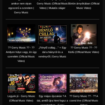
amikor nem olyan
Gerry Music (Official Music
Börtön árnyékában (Official
egyszerű a szerelem |
Video) | Mulatós sláger
Music Video)
Gerry Music
?? Gerry Music ?? - ??
„Fénylő csillag…” ⭐ Egy
?? Gerry Music ?? - ??
Amilyen hülye vagy, én úgy
dal a hiányról és a
Kisfiú (Official Music Video)
szeretlek (Official Music
reményről | Gerry Music
Video)
Legyek jó - Gerry Music
Egy május éjszakán ? A
?? Gerry Music ?? - ?? A
(Official Music Video)
dal, amitől újra hinni fogsz a
csend éve (Official Music
szerelemben - Gerry
Video)