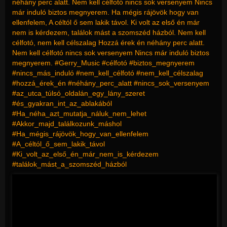
néhány perc alatt. Nem kell célfotó nincs sok versenyem Nincs
már induló biztos megnyerem. Ha mégis rájövök hogy van
ellenfelem, A céltól ő sem lakik távol. Ki volt az első én már
nem is kérdezem, találok mást a szomszéd házból. Nem kell
célfotó, nem kell célszalag Hozzá érek én néhány perc alatt.
Nem kell célfotó nincs sok versenyem Nincs már induló biztos
megnyerem. #Gerry_Music #célfotó #biztos_megnyerem
#nincs_más_induló #nem_kell_célfotó #nem_kell_célszalag
#hozzá_érek_én #néhány_perc_alatt #nincs_sok_versenyem
#az_utca_túlsó_oldalán_egy_lány_szeret
#és_gyakran_int_az_ablakából
#Ha_néha_azt_mutatja_náluk_nem_lehet
#Akkor_majd_találkozunk_máshol
#Ha_mégis_rájövök_hogy_van_ellenfelem
#A_céltól_ő_sem_lakik_távol
#Ki_volt_az_első_én_már_nem_is_kérdezem
#találok_mást_a_szomszéd_házból