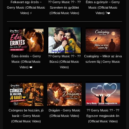
Felkavart egy érzés –
?? Gerry Music ?? - ??
Édes a gyönyör – Gerry
Gerry Music (Official Music
Szerelem és gyűlölet
Music (Official Music
Video) ⚡
(Official Music Video)
Video) ?❤️
Édes érintés – Gerry
?? Gerry Music ?? - ??
Csalogány – Mikor az árva
Music (Official Music
Búcsú (Official Music
szívem fáj | Gerry Music
Video) ❤️
Video)
Csöngess be hozzám, jó
Drágám - Gerry Music
?? Gerry Music ?? - ??
barát – Gerry Music
(Official Music Video)
Egyszer megjavulok én
(Official Music Video)
(Official Music Video)