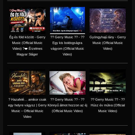
Ég és föld között - Gerry
?? Gerry Music ?? - ??
Gyöngyhajú lány - Gerry
Music (Official Music
Egy kis boldogságra
Music (Official Music
Video) ?❤️ Érzelmes
vágyom (Official Music
Video)
Magyar Sláger
Video)
? Hazafelé… amikor csak
?? Gerry Music ?? - ??
?? Gerry Music ?? - ??
egy helyre vágysz | Gerry
Könnyű álmot hozzon az éj
Húsz év múlva (Official
Music – Official Music
(Official Music Video)
Music Video)
Video