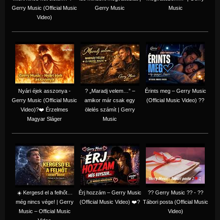
Gerry Music (Official Music
Gerry Music
Music
Video)
Nyári éjek asszonya -
? „Maradj velem…” –
Érints meg – Gerry Music
Gerry Music (Official Music
amikor már csak egy
(Official Music Video) ??
Video)?❤️ Érzelmes
ölelés számít | Gerry
Magyar Sláger
Music
☀️ Kergesd el a felhőt…
Érj hozzám – Gerry Music
?? Gerry Music ?? - ??
még nincs vége! | Gerry
(Official Music Video) ❤️?
Tábori posta (Official Music
Music – Official Music
Video)