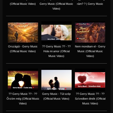
(Official Music Video)
Gerry Music (Official Music
rám? ? | Gerry Music
Video)
Országút - Gerry Music
?? Gerry Music ?? - ??
Nem mondtam el - Gerry
(Official Music Video)
Hola mi amor (Official
Music (Official Music
Music Video)
Video)
?? Gerry Music ?? - ??
Gerry Music - Túl szép
?? Gerry Music ?? - ??
Őrzöm még (Official Music
(Official Music Video)
Szívedben élnék (Official
Video)
Music Video)