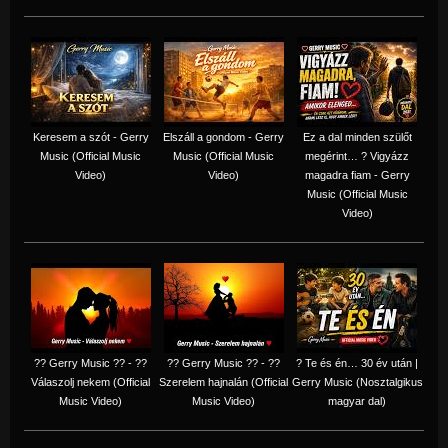
Keresem a szót - Gerry
Elszáll a gondom - Gerry
Ez a dal minden szülőt
Music (Official Music
Music (Official Music
megérint… ? Vigyázz
Video)
Video)
magadra fiam - Gerry
Music (Official Music
Video)
?? Gerry Music ?? - ??
?? Gerry Music ?? - ??
? Te és én… 30 év után |
Válaszolj nekem (Official
Szerelem hajnalán (Official
Gerry Music (Nosztalgikus
Music Video)
Music Video)
magyar dal)