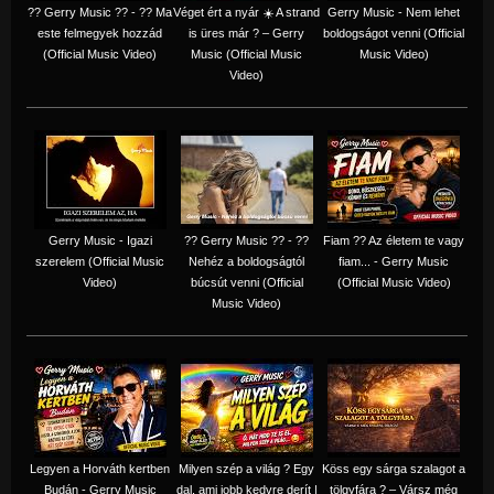
?? Gerry Music ?? - ?? Ma
Véget ért a nyár ☀️ A strand
Gerry Music - Nem lehet
este felmegyek hozzád
is üres már ? – Gerry
boldogságot venni (Official
(Official Music Video)
Music (Official Music
Music Video)
Video)
Gerry Music - Igazi
?? Gerry Music ?? - ??
Fiam ?‍? Az életem te vagy
szerelem (Official Music
Nehéz a boldogságtól
fiam... - Gerry Music
Video)
búcsút venni (Official
(Official Music Video)
Music Video)
Legyen a Horváth kertben
Milyen szép a világ ? Egy
Köss egy sárga szalagot a
Budán - Gerry Music
dal, ami jobb kedvre derít |
tölgyfára ?️ – Vársz még