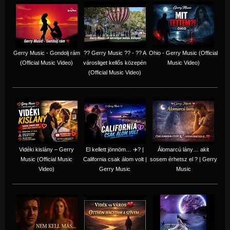
Gerry Music - Gondolj rám
?? Gerry Music ?? - ?? A
Ohio - Gerry Music (Official
(Official Music Video)
városliget kellős közepén
Music Video)
(Official Music Video)
Vidéki kislány – Gerry
El kellett jönnöm… ✈️? |
Álomarcú lány… akit
Music (Official Music
California csak álom volt |
sosem érhetsz el ? | Gerry
Video)
Gerry Music
Music