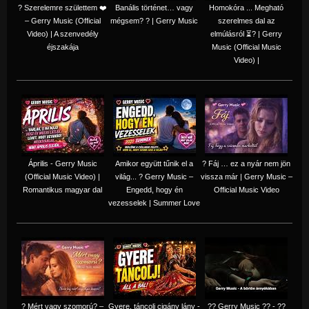
? Szerelemre születtem ❤️
Banális történet… vagy
Homokóra ... Megható
– Gerry Music (Official
mégsem? ? | Gerry Music
szerelmes dal az
Video) | A szenvedély
elmúlásról ⏳? | Gerry
éjszakája
Music (Official Music
Video) |
Április - Gerry Music
Amikor együtt tűnik el a
? Fáj … ez a nyár nem jön
(Official Music Video) |
világ... ? Gerry Music –
vissza már | Gerry Music –
Romantikus magyar dal
Engedd, hogy én
Official Music Video
vezesselek | Summer Love
? Mért vagy szomorú? –
Gyere, táncolj cigány lány -
?? Gerry Music ?? - ??