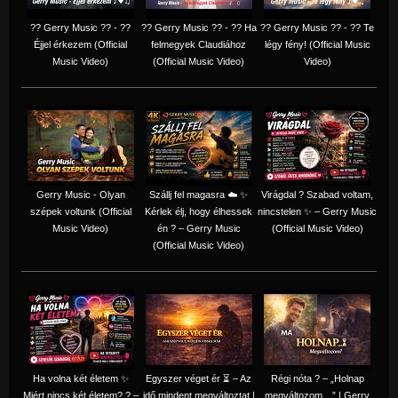
?? Gerry Music ?? - ??
?? Gerry Music ?? - ?? Ha
?? Gerry Music ?? - ?? Te
Éjjel érkezem (Official
felmegyek Claudiához
légy fény! (Official Music
Music Video)
(Official Music Video)
Video)
Gerry Music - Olyan
Szállj fel magasra ☁️ ✨
Virágdal ? Szabad voltam,
szépek voltunk (Official
Kérlek élj, hogy élhessek
nincstelen ✨ – Gerry Music
Music Video)
én ? – Gerry Music
(Official Music Video)
(Official Music Video)
Ha volna két életem ✨
Egyszer véget ér ⏳ – Az
Régi nóta ? – „Holnap
Miért nincs két életem? ? –
idő mindent megváltoztat |
megváltozom…” | Gerry