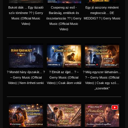
Bukott diák ... Egy lázadó
Csepereg az eső -
Egy jó asszony mindent
szív története ?? | Gerry
Barátság, emlékek és
megbocsát… DE
Music (Official Music
összetartozás ?️? | Gerry
MEDDIG? ? | Gerry Music
Video)
Music (Official Music
Video)
? Mondd hány éjszakát… ?
? Elmúlt az éjjel… ? –
? Még egyszer láthatnám…
– Gerry Music (Official
Gerry Music (Official
? – Gerry Music (Official
Video) | Nem értheti senki
Video) | Csak álom voltál
Video) | Csak egy szó…
„szeretlek”