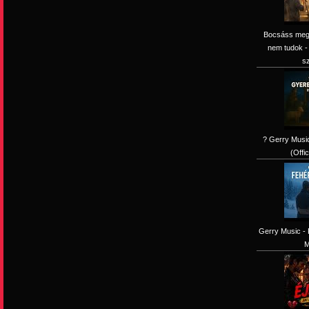
Bocsáss meg k
nem tudok -
s
? Gerry Music
(Offi
Gerry Music - 
M