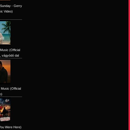
 Sunday - Gerry
sic Video)
Music (Official
, vágyódó dal
Music (Official
o)
 You Were Here)