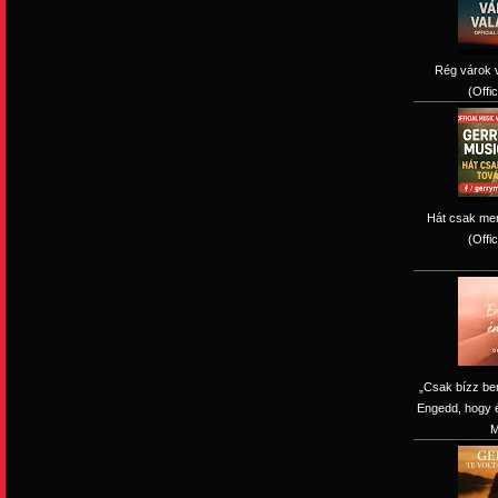
Rég várok v
(Offi
Hát csak men
(Offi
„Csak bízz be
Engedd, hogy é
M