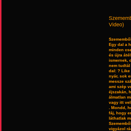
Szemembő
Video)
Szememből 
Egy dal a 
minden cse
és újra át
ismernek, 
nem tudtál
dal: ? Lik
nyár, sok e
messze szá
ami szép v
éjszakán, 
álmatlan m
vagy itt ve
. Mondd, h
fáj, hogy 
láthatlak m
Szememből 
vigyázol r