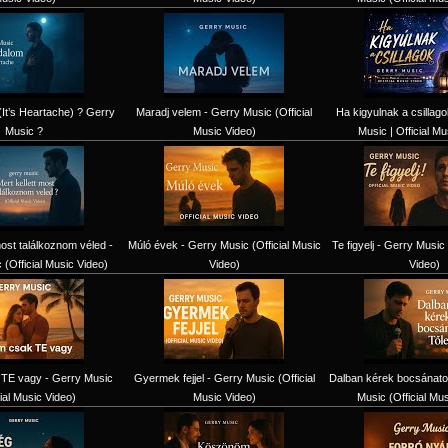
(It’s Heartache) ? Gerry
Maradj velem - Gerry Music (Official
Ha kigyulnak a csillag
Music ?
Music Video)
Music | Official Mu
most találkoznom véled -
Múló évek - Gerry Music (Official Music
Te figyelj - Gerry Music 
(Official Music Video)
Video)
Video)
TE vagy - Gerry Music
Gyermek fejjel - Gerry Music (Official
Dalban kérek bocsánatot
cial Music Video)
Music Video)
Music (Official Mu