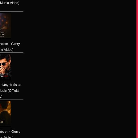
l Music Video)
relem - Gerry
sic Video)
 hiányról és az
sic (Official
o)
ézett - Gerry
sic Video)