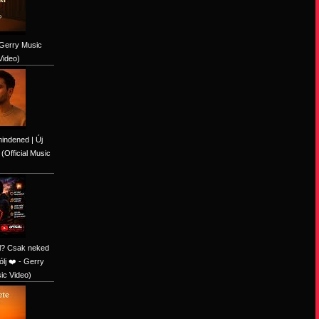
 Gerry Music
Video)
indened | Új
Official Music
al? Csak neked
lj ❤️ - Gerry
sic Video)