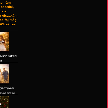
ol rám .
 csordul,
os a
 éjszakán,
tad fáj még
#Szakítás
Music (Official
o)
gra vágyom -
érzelmes dal