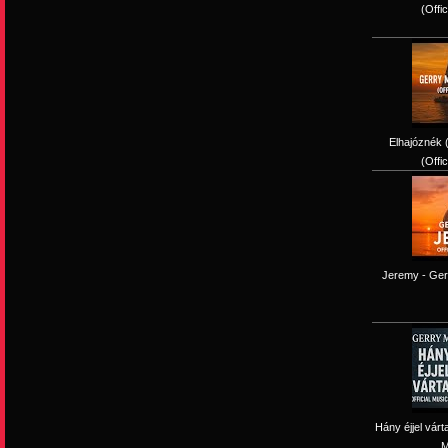
(Offi
Elhajóznék (
(Offi
Jeremy - Gerr
Hány éjjel várt
M