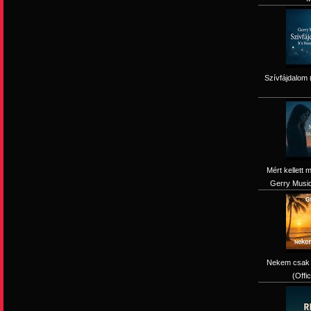
Szívfájdalom 
Mért kellett 
Gerry Music 
Nekem csak 
(Offi