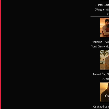
? Hotel Cali
(Magyar vál
O
Hol jársz - I'
You | Gerry Mus
Neked ÉN, N
(Offi
Csakazértis 