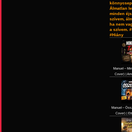
könnycsepp
Álmatlan l
minden éjs
szívem, ál
ha nem vagy
a szívem.
#Hiány
Manuel – Min
Cover) | Ami
Manuel – Össz
Cover) | Ett