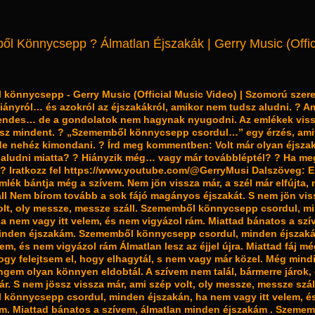
l Könnycsepp ? Álmatlan Éjszakák | Gerry Music (Offic
könnycsepp - Gerry Music (Official Music Video) | Szomorú szere
hiányról… és azokról az éjszakákról, amikor nem tudsz aludni. ? A
ndes… de a gondolatok nem hagynak nyugodni. Az emlékek viss
élsz mindent. ? „Szememből könnycsepp csordul…” egy érzés, ami
de nehéz kimondani. ? Írd meg kommentben: Volt már olyan éjsza
 aludni miatta? ? Hiányzik még… vagy már továbbléptél? ? Ha meg
e ? Iratkozz fel https://www.youtube.com/@GerryMusi Dalszöveg: E
mlék bántja még a szívem. Nem jön vissza már, a szél már elfújta,
ll Nem bírom tovább a sok fájó magányos éjszakát. S nem jön vis
olt, oly messze, messze száll. Szememből könnycsepp csordul, m
ha nem vagy itt velem, és nem vigyázol rám. Miattad bánatos a szí
inden éjszakám. Szememből könnycsepp csordul, minden éjszak
lem, és nem vigyázol rám Álmatlan lesz az éjjel újra. Miattad fáj m
ogy felejtsem el, hogy elhagytál, s nem vagy már közel. Még min
engem olyan könnyen eldobtál. A szívem nem talál, bármerre járok
ár. S nem jössz vissza már, ami szép volt, oly messze, messze szál
könnycsepp csordul, minden éjszakán, ha nem vagy itt velem, é
ám. Miattad bánatos a szívem, álmatlan minden éjszakám . Szeme