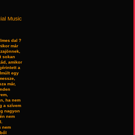
ial Music
lmes dal ?
mikor már
zajönnek,
t sokan
kád, amikor
érintett a
lmúlt egy
 messze,
sza már,
inden
vem,
án, ha nem
ég a szívem
dig nagyon
, én nem
l.
s nem
mből