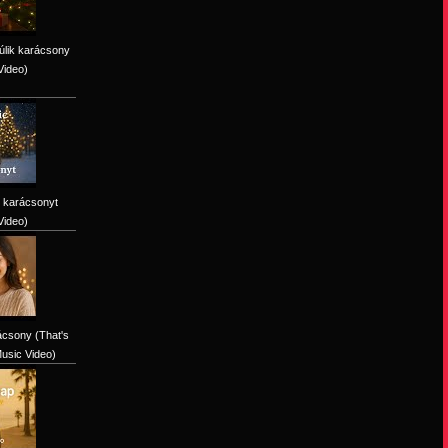
úlik karácsony
Video)
 karácsonyt
Video)
ácsony (That's
Music Video)