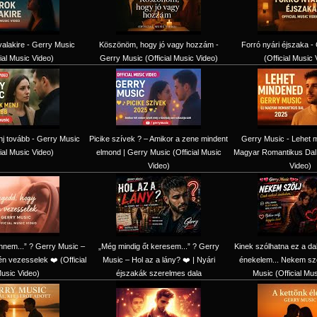
alakire - Gerry Music
Köszönöm, hogy jó vagy hozzám -
Forró nyári éjszaka -
cial Music Video)
Gerry Music (Official Music Video)
(Official Music 
j tovább - Gerry Music
Picike szívek ? – Amikor a zene mindent
Gerry Music - Lehet m
cial Music Video)
elmond | Gerry Music (Official Music
Magyar Romantikus Dal (
Video)
Video)
nnem...” ? Gerry Music –
„Még mindig őt keresem...” ? Gerry
Kinek szólhatna ez a d
n vezesselek ❤️ (Official
Music – Hol az a lány? ❤️ | Nyári
énekelem... Nekem szó
usic Video)
éjszakák szerelmes dala
Music (Official Mu