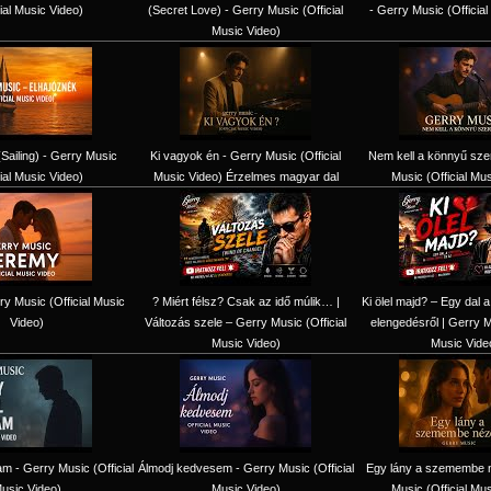
cial Music Video)
(Secret Love) - Gerry Music (Official
- Gerry Music (Officia
Music Video)
Sailing) - Gerry Music
Ki vagyok én - Gerry Music (Official
Nem kell a könnyű sze
cial Music Video)
Music Video) Érzelmes magyar dal
Music (Official Mu
y Music (Official Music
? Miért félsz? Csak az idő múlik… |
Ki ölel majd? – Egy dal a
Video)
Változás szele – Gerry Music (Official
elengedésről | Gerry Mu
Music Video)
Music Vide
am - Gerry Music (Official
Álmodj kedvesem - Gerry Music (Official
Egy lány a szemembe n
usic Video)
Music Video)
Music (Official Mu