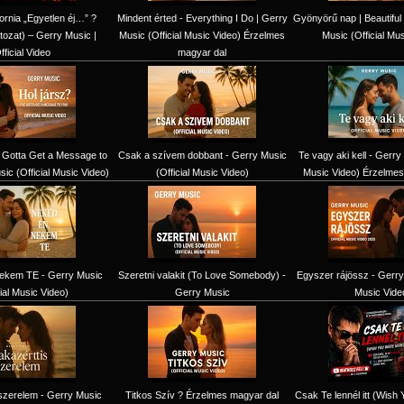
fornia „Egyetlen éj…” ?
Mindent érted - Everything I Do | Gerry
Gyönyörű nap | Beautiful
tozat) – Gerry Music |
Music (Official Music Video) Érzelmes
Music (Official Mu
fficial Video
magyar dal
ve Gotta Get a Message to
Csak a szívem dobbant - Gerry Music
Te vagy aki kell - Gerry 
ic (Official Music Video)
(Official Music Video)
Music Video) Érzelmes
ekem TE - Gerry Music
Szeretni valakit (To Love Somebody) -
Egyszer rájössz - Gerry 
cial Music Video)
Gerry Music
Music Vide
szerelem - Gerry Music
Titkos Szív ? Érzelmes magyar dal
Csak Te lennél itt (Wish