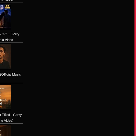
ok ✨? – Gerry
sic Video
(Official Music
 Tőled - Gerry
sic Video)