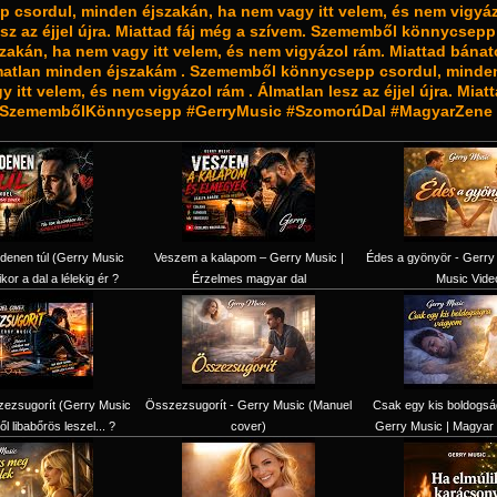
 csordul, minden éjszakán, ha nem vagy itt velem, és nem vigyáz
esz az éjjel újra. Miattad fáj még a szívem. Szememből könnycsepp
zakán, ha nem vagy itt velem, és nem vigyázol rám. Miattad bánat
matlan minden éjszakám . Szememből könnycsepp csordul, minden
 itt velem, és nem vigyázol rám . Álmatlan lesz az éjjel újra. Miat
 #SzemembőlKönnycsepp #GerryMusic #SzomorúDal #MagyarZene 
denen túl (Gerry Music
Veszem a kalapom – Gerry Music |
Édes a gyönyör - Gerry 
kor a dal a lélekig ér ?
Érzelmes magyar dal
Music Vide
ezsugorít (Gerry Music
Összezsugorít - Gerry Music (Manuel
Csak egy kis boldogsá
ől libabőrös leszel... ?
cover)
Gerry Music | Magyar 