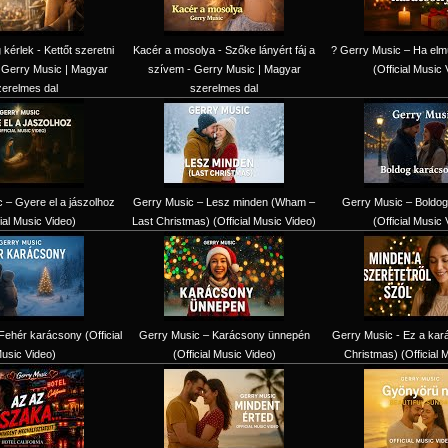
érlek - Kettőt szeretni
Kacér a mosolya - Szőke lányért fáj a
? Gerry Music – Ha elm
 Gerry Music | Magyar
szívem - Gerry Music | Magyar
(Official Music 
zerelmes dal
szerelmes dal
 – Gyere el a jászolhoz
Gerry Music – Lesz minden (Wham –
Gerry Music – Boldog
cial Music Video)
Last Christmas) (Official Music Video)
(Official Music 
Fehér karácsony (Official
Gerry Music – Karácsony ünnepén
Gerry Music - Ez a kar
usic Video)
(Official Music Video)
Christmas) (Official 