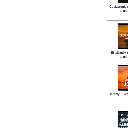
Csakazértis 
(Offi
Elhajóznék (
(Offi
Jeremy - Gerr