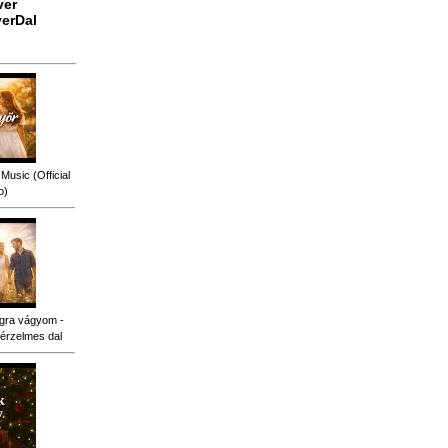
ver
erDal
Music (Official
o)
gra vágyom -
érzelmes dal