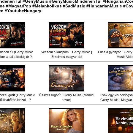
ndenenTúl #GerryMusic #GerryMusicMindenenTúl #HungarianCo
ne #MagyarPop #Melankolikus #SadMusic #HungarianMusic #Cov
eo #YoutubeHungary
denen túl (Gerry Music
Veszem a kalapom – Gerry Music |
Édes a gyönyör - Gerry 
kor a dal a lélekig ér ?
Érzelmes magyar dal
Music Vide
ezsugorít (Gerry Music
Összezsugorít - Gerry Music (Manuel
Csak egy kis boldogsá
ől libabőrös leszel... ?
cover)
Gerry Music | Magyar 