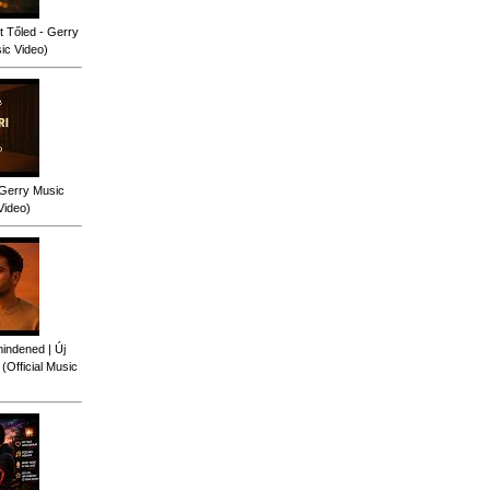
 Tőled - Gerry
sic Video)
 Gerry Music
Video)
indened | Új
Official Music