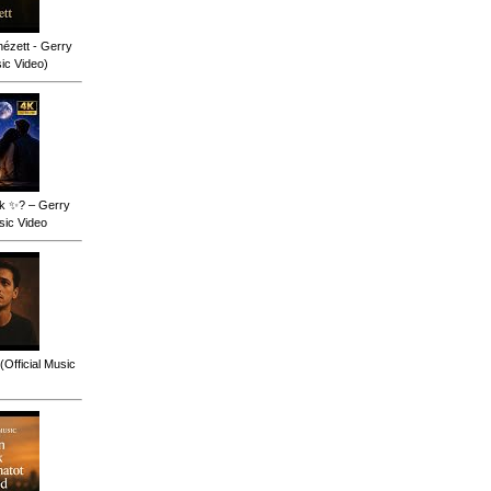
ézett - Gerry
sic Video)
ok ✨? – Gerry
sic Video
(Official Music