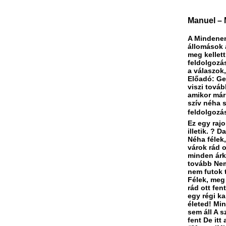
Manuel – M
A Mindenen
állomások a
meg kellett
feldolgozá
a válaszok
Előadó: Ge
viszi továb
amikor már 
szív néha s
feldolgozás
Ez egy rajo
illetik. ? 
Néha félek
várok rád o
minden árk
tovább Nem
nem futok t
Félek, meg
rád ott fen
egy régi k
életed! Min
sem áll A 
fent De it