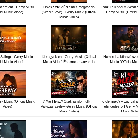
szerelem - Gerry Music
Titkos Szív ? Érzelmes magyar dal
Csak Te lennél itt (Wish
cial Music Video)
(Secret Love) - Gerry Music (Official
- Gerry Music (Officia
Music Video)
Sailing) - Gerry Music
Ki vagyok én - Gerry Music (Official
Nem kell a könnyű sze
cial Music Video)
Music Video) Érzelmes magyar dal
Music (Official Mu
y Music (Official Music
? Miért félsz? Csak az idő múlik… |
Ki ölel majd? – Egy dal a
Video)
Változás szele – Gerry Music (Official
elengedésről | Gerry Mu
Music Video)
Music Vide