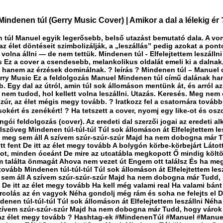
indenen túl (Gerry Music Cover) | Amikor a dal a lélekig ér 
 túl Manuel egyik legerősebb, belső utazást bemutató dala. A von
z élet döntéseit szimbolizálják, a „leszállás” pedig azokat a pont
 volna állni — de nem tettük. Mindenen túl - Elfelejtettem leszálln
s Ez a cover a csendesebb, melankolikus oldalát emeli ki a dalnak
, hanem az érzések dominálnak. ? leírás ? Mindenen túl – Manuel 
rry Music Ez a feldolgozás Manuel Mindenen túl című dalának ha
b. Egy dal az útról, amin túl sok állomáson mentünk át, és arról az
nem tudod, hol kellett volna leszállni. Utazás. Keresés. Meg nem 
zúr, az élet mégis megy tovább. ? Iratkozz fel a csatornára tovább
okért és zenékért! ? Ha tetszett a cover, nyomj egy like-ot és osz
ngói feldolgozás (cover). Az eredeti dal szerzői jogai az eredeti al
Dalszöveg Mindenen túl-túl-túl Túl sok állomáson át Elfelejtettem le
, meg sem áll A szívem szúr-szúr-szúr Majd ha nem dobogna már 
tt fent De itt az élet megy tovább A bolygón körbe-körbejárt Látot
ot, minden óceánt De mire az utcatábla megkopott Ő mindig költö
 találta önmagát Ahova nem vezet út Engem ott találsz És ha meg
ovább Mindenen túl-túl-túl Túl sok állomáson át Elfelejtettem lesz
 sem áll A szívem szúr-szúr-szúr Majd ha nem dobogna már Tudd,
t De itt az élet megy tovább Ha kell még valami real Ha valami bánt
arcolás az én vagyok Néha gondolj még rám és soha ne felejts el D
denen túl-túl-túl Túl sok állomáson át Elfelejtettem leszállni Néha
szívem szúr-szúr-szúr Majd ha nem dobogna már Tudd, hogy várok 
t az élet megy tovább ? Hashtag-ek #MindenenTúl #Manuel #Manu