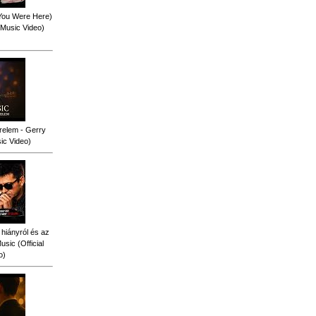
 You Were Here)
l Music Video)
relem - Gerry
sic Video)
 hiányról és az
sic (Official
o)