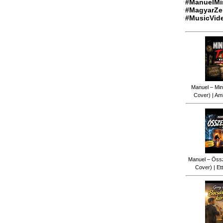
#ManuelMi
#MagyarZe
#MusicVid
Manuel – Min
Cover) | Ami
Manuel – Össz
Cover) | Ett