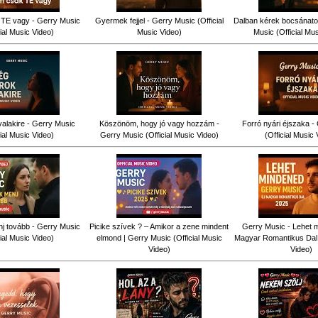
TE vagy - Gerry Music
Gyermek fejjel - Gerry Music (Official
Dalban kérek bocsánatot
cial Music Video)
Music Video)
Music (Official Mu
alakire - Gerry Music
Köszönöm, hogy jó vagy hozzám -
Forró nyári éjszaka -
cial Music Video)
Gerry Music (Official Music Video)
(Official Music 
j tovább - Gerry Music
Picike szívek ? – Amikor a zene mindent
Gerry Music - Lehet m
cial Music Video)
elmond | Gerry Music (Official Music
Magyar Romantikus Dal (
Video)
Video)