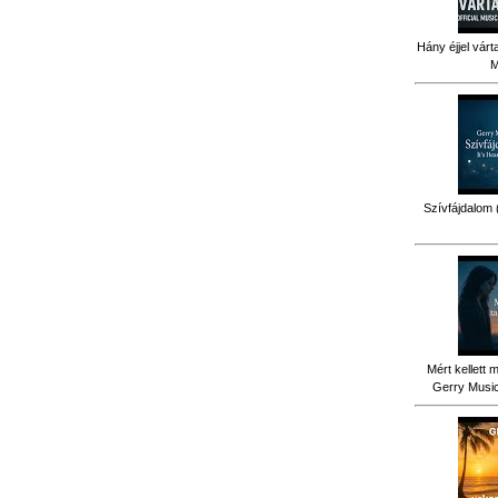
Hány éjjel várt
M
Szívfájdalom 
Mért kellett 
Gerry Music 