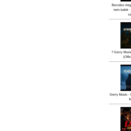
Bocsáss meg k
nem tudok -
s
? Gerry Music
(Offi
Gerry Music - 
M