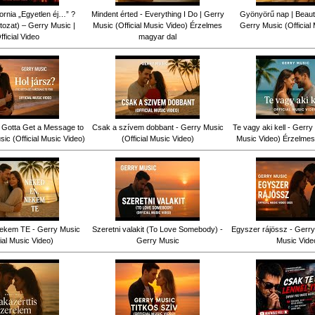
fornia „Egyetlen éj…” ?
Mindent érted - Everything I Do | Gerry
Gyönyörű nap | Beauti
tozat) – Gerry Music |
Music (Official Music Video) Érzelmes
Gerry Music (Official
fficial Video
magyar dal
ve Gotta Get a Message to
Csak a szívem dobbant - Gerry Music
Te vagy aki kell - Gerry 
ic (Official Music Video)
(Official Music Video)
Music Video) Érzelmes
ekem TE - Gerry Music
Szeretni valakit (To Love Somebody) -
Egyszer rájössz - Gerry 
cial Music Video)
Gerry Music
Music Vide