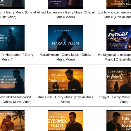
am - Gerry Music (Official
Álmodj kedvesem - Gerry Music (Official
Egy lány a szemembe n
usic Video)
Music Video)
Music (Official Mu
(It’s Heartache) ? Gerry
Maradj velem - Gerry Music (Official
Ha kigyulnak a csillag
Music ?
Music Video)
Music | Official Mu
most találkoznom véled -
Múló évek - Gerry Music (Official Music
Te figyelj - Gerry Music 
(Official Music Video)
Video)
Video)