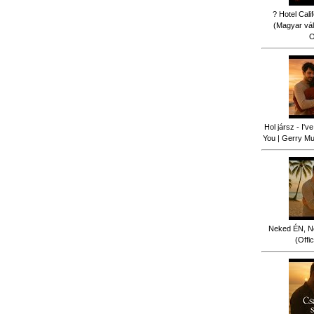
? Hotel Cali
(Magyar vál
O
Hol jársz - I'
You | Gerry Mus
Neked ÉN, N
(Offi