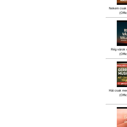
Nekem csak 
(Offi
Rég várok v
(Offi
Hát csak men
(Offi