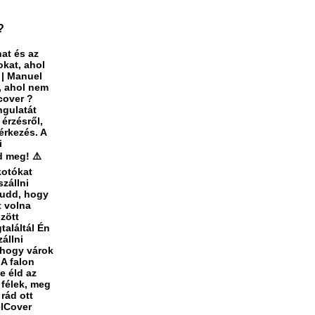
?
at és az
okat, ahol
i | Manuel
, ahol nem
cover ?
ngulatát
 érzésről,
érkezés. A
i
d meg! ⚠️
kotókat
szállni
Tudd, hogy
t volna
zött
találtál Én
állni
 hogy várok
 A falon
e éld az
 félek, meg
rád ott
elCover