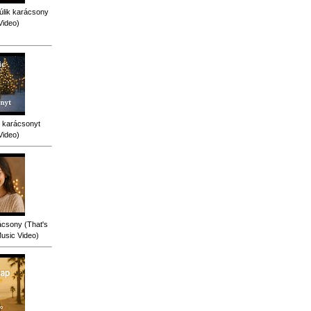
úlik karácsony
Video)
 karácsonyt
Video)
ácsony (That's
Music Video)