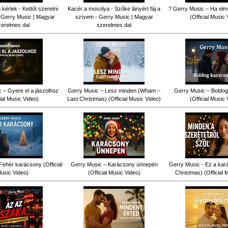
érlek - Kettőt szeretni
Kacér a mosolya - Szőke lányért fáj a
? Gerry Music – Ha elm
 Gerry Music | Magyar
szívem - Gerry Music | Magyar
(Official Music 
zerelmes dal
szerelmes dal
 – Gyere el a jászolhoz
Gerry Music – Lesz minden (Wham –
Gerry Music – Boldog
cial Music Video)
Last Christmas) (Official Music Video)
(Official Music 
Fehér karácsony (Official
Gerry Music – Karácsony ünnepén
Gerry Music - Ez a kar
usic Video)
(Official Music Video)
Christmas) (Official 