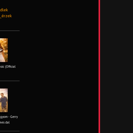
dlek
_érzek
ic (Official
ágyom - Gerry
mes dal