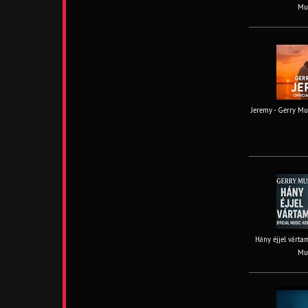
Mus
Jeremy - Gerry Mus
Hány éjjel vártam
Mus