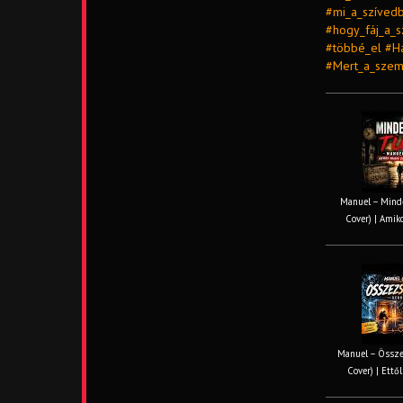
#mi_a_szívedb
#hogy_fáj_a_
#többé_el #Ha
#Mert_a_szem
Manuel – Minde
Cover) | Amiko
Manuel – Össze
Cover) | Ettől