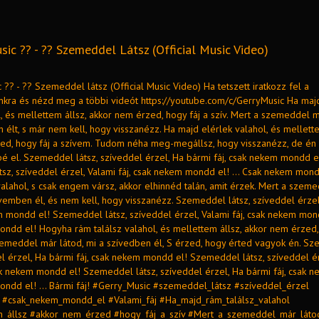
sic ?? - ?? Szemeddel Látsz (Official Music Video)
 ?? - ?? Szemeddel látsz (Official Music Video) Ha tetszett iratkozz fel a
nkra és nézd meg a többi videót https://youtube.com/c/GerryMusic Ha maj
l, és mellettem állsz, akkor nem érzed, hogy fáj a szív. Mert a szemeddel m
 élt, s már nem kell, hogy visszanézz. Ha majd elérlek valahol, és mellette
ed, hogy fáj a szívem. Tudom néha meg-megállsz, hogy visszanézz, de é
é el. Szemeddel látsz, szíveddel érzel, Ha bármi fáj, csak nekem mondd e
sz, szíveddel érzel, Valami fáj, csak nekem mondd el! ... Csak nekem mond
alahol, s csak engem vársz, akkor elhinnéd talán, amit érzek. Mert a szem
ívemben él, és nem kell, hogy visszanézz. Szemeddel látsz, szíveddel érze
m mondd el! Szemeddel látsz, szíveddel érzel, Valami fáj, csak nekem mondd
ndd el! Hogyha rám találsz valahol, és mellettem állsz, akkor nem érzed, 
szemeddel már látod, mi a szívedben él, S érzed, hogy érted vagyok én. S
el érzel, Ha bármi fáj, csak nekem mondd el! Szemeddel látsz, szíveddel ér
ak nekem mondd el! Szemeddel látsz, szíveddel érzel, Ha bármi fáj, csak ne
ndd el! ... Bármi fáj! #Gerry_Music #szemeddel_látsz #szíveddel_érzel
 #csak_nekem_mondd_el #Valami_fáj #Ha_majd_rám_találsz_valahol
m_állsz #akkor_nem_érzed #hogy_fáj_a_szív #Mert_a_szemeddel_már_láto