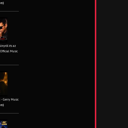
deo)
iányról és az
Official Music
 - Gerry Music
deo)