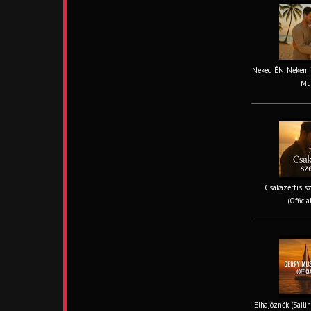
Neked ÉN, Nekem TE
Mus
Csakazértis sz
(Offici
Elhajóznék (Sailin