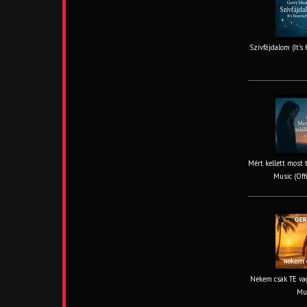
Szívfájdalom (It’s
Mért kellett most 
Music (Off
Nekem csak TE vag
Mus