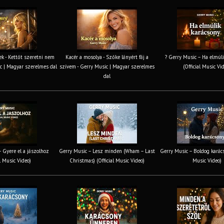
k - Kettőt szeretni nem
Kacér a mosolya - Szőke lányért fáj a
? Gerry Music – Ha elmúli
c | Magyar szerelmes dal
szívem - Gerry Music | Magyar szerelmes
(Official Music Vi
dal
 Gyere el a jászolhoz
Gerry Music – Lesz minden (Wham – Last
Gerry Music – Boldog karács
al Music Video)
Christmas) (Official Music Video)
Music Video)