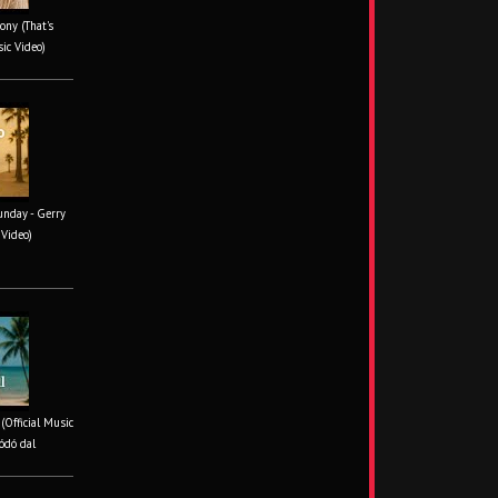
ony (That's
sic Video)
unday - Gerry
 Video)
 (Official Music
ódó dal