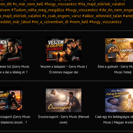
en_élt #s_már_nem_kell #hogy_visszanézz #Ha_majd_elérlek_valahol
szívem #Tudom_néha_meg_megállsz #hogy_visszanézz #de_én_nem_enge
_majd_elérlek_valahol #s_csak_engem_vársz #akkor_elhinnéd_talán #amit
eddel_már_látod #mi_a_szívemben_él #nem_kell #hogy_visszanézz
nen túl (Gerry Music
Veszem a kalapom – Gerry Music |
Édes a gyönyör - Gerry Mus
r a dal a lélekig ér ?
Érzelmes magyar dal
Music Video)
zsugorít (Gerry Music
Összezsugorít - Gerry Music (Manuel
Csak egy kis boldogságra v
 libabőrös leszel... ?
cover)
Music | Magyar érzel