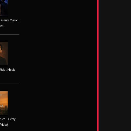
– Gerry Music |
deo
fficial Music
őled - Gerry
 Video)