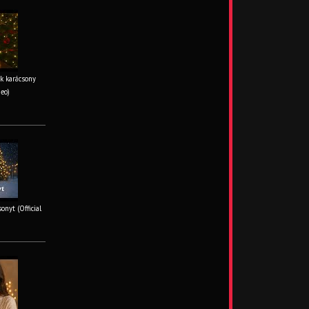
k karácsony
deo)
onyt (Official