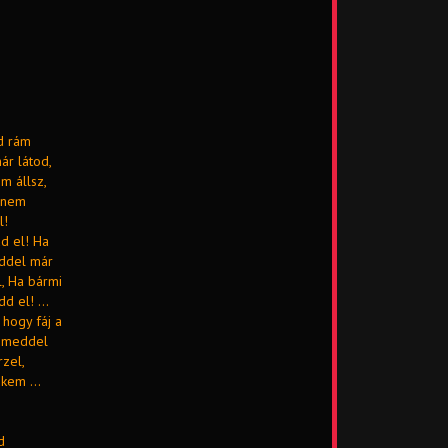
d rám
ár látod,
m állsz,
n nem
l!
d el! Ha
eddel már
l, Ha bármi
 el! ...
hogy fáj a
zemeddel
zel,
kem ...
d