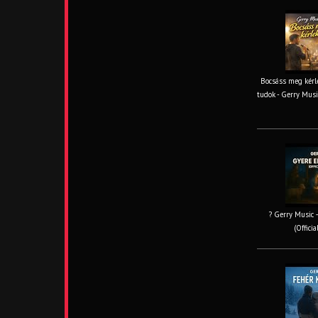
Bocsáss meg kérle
tudok - Gerry Musi
? Gerry Music –
(Offici