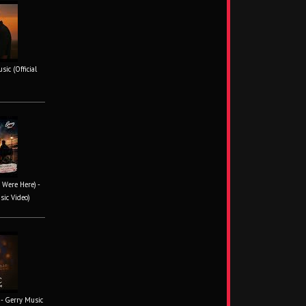
ic (Official
 Were Here) -
sic Video)
- Gerry Music