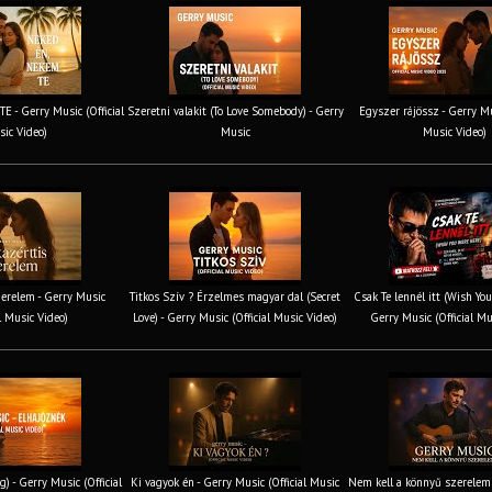
 - Gerry Music (Official
Szeretni valakit (To Love Somebody) - Gerry
Egyszer rájössz - Gerry Mus
ic Video)
Music
Music Video)
erelem - Gerry Music
Titkos Szív ? Érzelmes magyar dal (Secret
Csak Te lennél itt (Wish You
al Music Video)
Love) - Gerry Music (Official Music Video)
Gerry Music (Official Mu
g) - Gerry Music (Official
Ki vagyok én - Gerry Music (Official Music
Nem kell a könnyű szerelem 