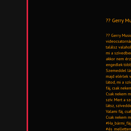
?? Gerry Mu
?? Gerry Music
videocsatorná
találsz valaho
mi a szívedben
akkor nem érz
engedlek több
Szemeddel lát
majd elérlek v
látod, mi a sz
fáj, csak neke
Csak nekem mo
szív. Mert a 
látsz, szívedd
Valami fáj, cs
Csak nekem mo
#Ha_bármi_fáj
#és_mellette