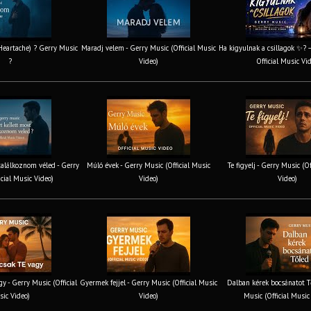
 Heartache) ? Gerry Music
Maradj velem - Gerry Music (Official Music
Ha kigyulnak a csillagok ✨? 
?
Video)
Official Music Vi
találkoznom véled - Gerry
Múló évek - Gerry Music (Official Music
Te figyelj - Gerry Music (O
icial Music Video)
Video)
Video)
y - Gerry Music (Official
Gyermek fejjel - Gerry Music (Official Music
Dalban kérek bocsánatot T
ic Video)
Video)
Music (Official Music