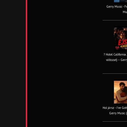
Gerry Music - Fe
Mus
? Hotel California
változat) – Gerr
Hol jársz - I've Go
Gerry Music (