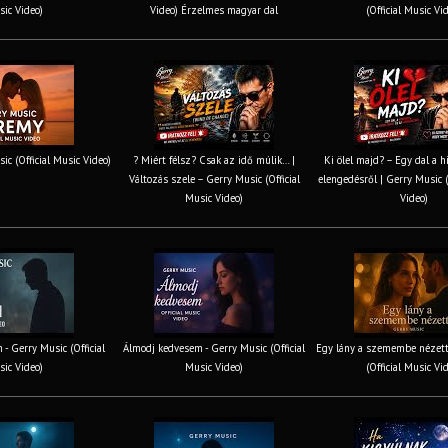
ic Video)
Video) Érzelmes magyar dal
(Official Music Vi
ic (Official Music Video)
? Miért félsz? Csak az idő múlik… |
Ki ölel majd? – Egy dal a h
Változás szele – Gerry Music (Official
elengedésről | Gerry Music (
Music Video)
Video)
 - Gerry Music (Official
Álmodj kedvesem - Gerry Music (Official
Egy lány a szemembe nézett
ic Video)
Music Video)
(Official Music Vi