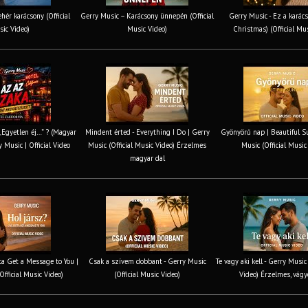
hér karácsony (Official
Gerry Music – Karácsony ünnepén (Official
Gerry Music - Ez a karács
ic Video)
Music Video)
Christmas) (Official Mu
 „Egyetlen éj…” ? (Magyar
Mindent érted - Everything I Do | Gerry
Gyönyörű nap | Beautiful S
y Music | Official Video
Music (Official Music Video) Érzelmes
Music (Official Music
magyar dal
tta Get a Message to You |
Csak a szívem dobbant - Gerry Music
Te vagy aki kell - Gerry Music
Official Music Video)
(Official Music Video)
Video) Érzelmes, vágy