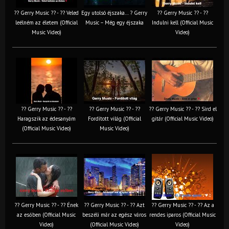
?? Gerry Music ?? - ?? Veled
Egy utolsó éjszaka… ? Gerry
?? Gerry Music ?? - ??
leélném az életem (Official
Music – Még egy éjszaka
Indulni kell (Official Music
Music Video)
Video)
?? Gerry Music ?? - ??
?? Gerry Music ?? - ??
?? Gerry Music ?? - ?? Sírd el
Haragszik az édesanyám
Fordított világ (Official
gitár (Official Music Video)
(Official Music Video)
Music Video)
?? Gerry Music ?? - ?? Ének
?? Gerry Music ?? - ?? Azt
?? Gerry Music ?? - ?? Az a
az esőben (Official Music
beszéli már az egész város
rendes iparos (Official Music
Video)
(Official Music Video)
Video)