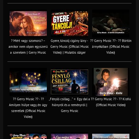
? Mért vagy szomorú? –
Gyere, táncolj cigány lány -
?? Gerry Music ?? - ?? Börtön
amikor nem olyan egyszerű
Gerry Music (Official Music
árnyékában (Official Music
a szerelem | Gerry Music
Video) | Mulatós sláger
Video)
?? Gerry Music ?? - ??
„Fénylő csillag…” ⭐ Egy dal a
?? Gerry Music ?? - ?? Kisfiú
Amilyen hülye vagy, én úgy
hiányról és a reményről |
(Official Music Video)
szeretlek (Official Music
Gerry Music
Video)