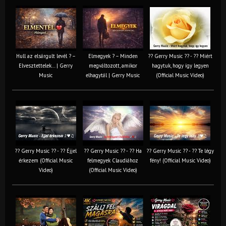
Hull az elsárgult levél ? –
Elmegyek ? – Minden
?? Gerry Music ?? - ?? Miért
Elvesztettelek… | Gerry
megváltozott, amikor
hagytuk, hogy így legyen
Music
elhagytál | Gerry Music
(Official Music Video)
?? Gerry Music ?? - ?? Éjjel
?? Gerry Music ?? - ?? Ha
?? Gerry Music ?? - ?? Te légy
érkezem (Official Music
felmegyek Claudiához
fény! (Official Music Video)
Video)
(Official Music Video)