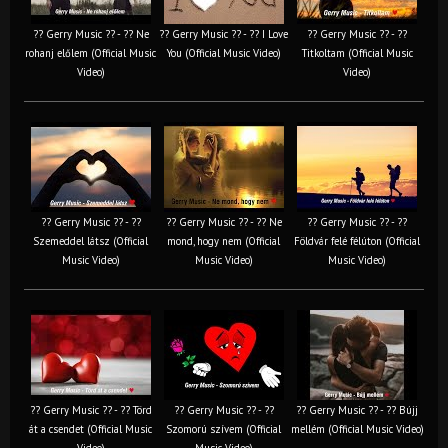
?? Gerry Music ?? - ?? Ne
?? Gerry Music ?? - ?? I Love
?? Gerry Music ?? - ??
rohanj előlem (Official Music
You (Official Music Video)
Titkoltam (Official Music
Video)
Video)
?? Gerry Music ?? - ??
?? Gerry Music ?? - ?? Ne
?? Gerry Music ?? - ??
Szemeddel látsz (Official
mond, hogy nem (Official
Földvár felé félúton (Official
Music Video)
Music Video)
Music Video)
?? Gerry Music ?? - ?? Törd
?? Gerry Music ?? - ??
?? Gerry Music ?? - ?? Bújj
át a csendet (Official Music
Szomorú szívem (Official
mellém (Official Music Video)
Video)
Music Video)