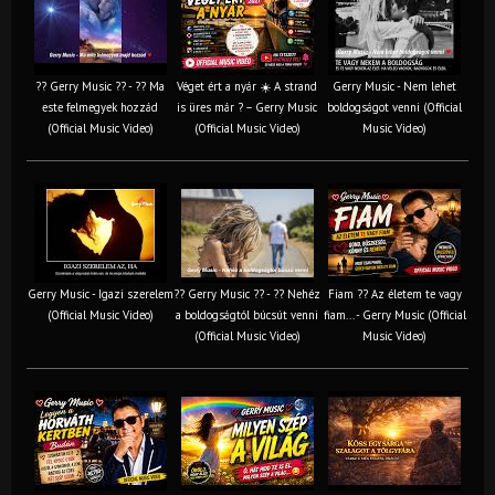
?? Gerry Music ?? - ?? Ma
Véget ért a nyár ☀️ A strand
Gerry Music - Nem lehet
este felmegyek hozzád
is üres már ? – Gerry Music
boldogságot venni (Official
(Official Music Video)
(Official Music Video)
Music Video)
Gerry Music - Igazi szerelem
?? Gerry Music ?? - ?? Nehéz
Fiam ?‍? Az életem te vagy
(Official Music Video)
a boldogságtól búcsút venni
fiam... - Gerry Music (Official
(Official Music Video)
Music Video)