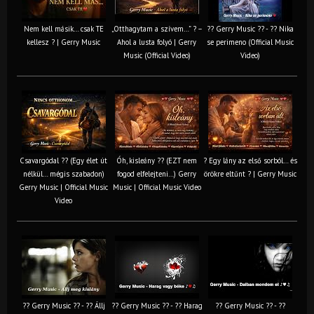
Nem kell másik… csak TE
„Otthagytam a szívem…” ? –
?? Gerry Music ?? - ?? Nika
kellesz ? | Gerry Music
Ahol a lusta folyó | Gerry
se perimeno (Official Music
Music (Official Video)
Video)
Csavargódal ?? (Egy élet út
Óh, kisleány ?? (EZT nem
? Egy lány az első sorból… és
nélkül… mégis szabadon)
fogod elfelejteni…) Gerry
örökre eltűnt ? | Gerry Music
Gerry Music | Official Music
Music | Official Music Video
Video
?? Gerry Music ?? - ?? Állj
?? Gerry Music ?? - ?? Harag
?? Gerry Music ?? - ??