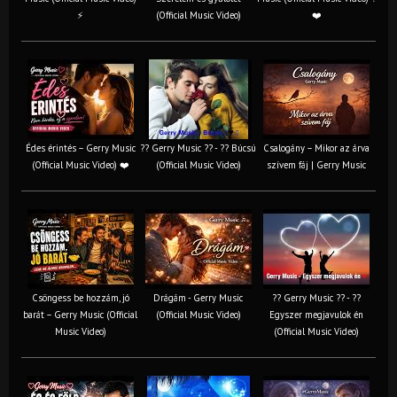
⚡
(Official Music Video)
❤️
Édes érintés – Gerry Music
?? Gerry Music ?? - ?? Búcsú
Csalogány – Mikor az árva
(Official Music Video) ❤️
(Official Music Video)
szívem fáj | Gerry Music
Csöngess be hozzám, jó
Drágám - Gerry Music
?? Gerry Music ?? - ??
barát – Gerry Music (Official
(Official Music Video)
Egyszer megjavulok én
Music Video)
(Official Music Video)