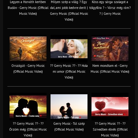
Legyen a Horváth kertben
Milyen szép a világ ? Egy
Köss egy sárga szalagot a
Budán - Gerry Music (Official
dal, ami jobb kedvre derít |
tölgyfára ?️ – Vársz még rám?
Music Video)
Gerry Music (Official Music
? | Gerry Music
Video)
Országút - Gerry Music
?? Gerry Music ?? - ?? Hola
Nem mondtam el - Gerry
(Official Music Video)
mi amor (Official Music
Music (Official Music Video)
Video)
?? Gerry Music ?? - ??
Gerry Music - Túl szép
?? Gerry Music ?? - ??
Őrzöm még (Official Music
(Official Music Video)
Szívedben élnék (Official
Video)
Music Video)