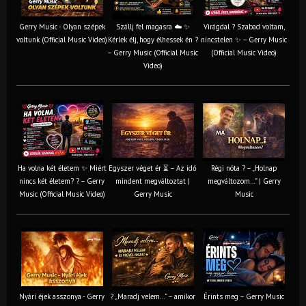
Gerry Music - Olyan szépek
Szállj fel magasra ☁️ ✨
Virágdal ? Szabad voltam,
voltunk (Official Music Video)
Kérlek élj, hogy élhessek én ?
nincstelen ✨ – Gerry Music
– Gerry Music (Official Music
(Official Music Video)
Video)
Ha volna két életem ✨ Miért
Egyszer véget ér ⏳ – Az idő
Régi nóta ? – „Holnap
nincs két életem? ? – Gerry
mindent megváltoztat |
megváltozom…” | Gerry
Music (Official Music Video)
Gerry Music
Music
Nyári éjek asszonya - Gerry
? „Maradj velem…” – amikor
Érints meg – Gerry Music