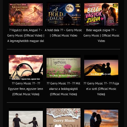
? Vigyázz rám, Angyal ? –
A hold dala ?? – Gerry Music
Bele vagyok zúgva ?? –
Gerry Music (Official Video) |
| Official Music Video
Gerry Music | Official Music
A legmeghatóbb magyar dal
Video
?? Gerry Music ?? - ??
?? Gerry Music ?? - ?? Mit
?? Gerry Music ?? - ?? Fújja
Egyszer fenn, egyszer lenn
akarsz a boldogságtól
el a szél (Official Music
(Official Music Video)
(Official Music Video)
Video)