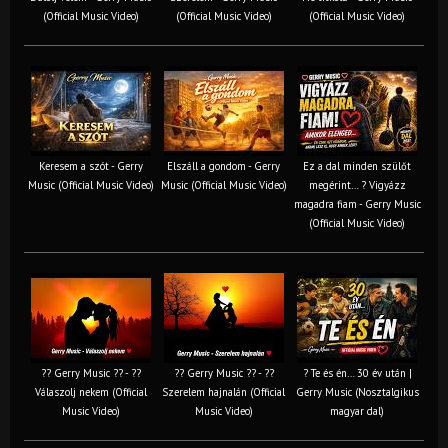
(Official Music Video)
(Official Music Video)
(Official Music Video)
Keresem a szót - Gerry
Elszáll a gondom - Gerry
Ez a dal minden szülőt
Music (Official Music Video)
Music (Official Music Video)
megérint… ? Vigyázz
magadra fiam - Gerry Music
(Official Music Video)
?? Gerry Music ?? - ??
?? Gerry Music ?? - ??
? Te és én… 30 év után |
Válaszolj nekem (Official
Szerelem hajnalán (Official
Gerry Music (Nosztalgikus
Music Video)
Music Video)
magyar dal)