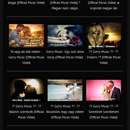
lángja (Official Music Video)
(Official Music Video) ?
(Official Music Video) ☀️
Magyar nyári sláger
Inspiráló magyar dal
Te vagy aki kell nekem -
Gerry Music - Egy szál vörös
?? Gerry Music ?? - ??
Gerry Music (Official Music
rózsa (Official Music Video)
Dreams ?? (Official Music
Video)
Video)
?? Gerry Music ?? - ??
?? Gerry Music ?? - ??
?? Gerry Music ?? - ??
Valamit szeretnék (Official
Köszönöm, hogy vagy nekem
Szerelmet szerelemért
Music Video)
(Official Music Video)
(Official Music Video)