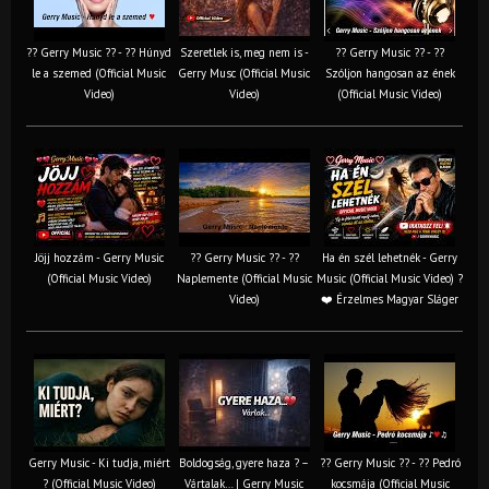
?? Gerry Music ?? - ?? Húnyd
Szeretlek is, meg nem is -
?? Gerry Music ?? - ??
le a szemed (Official Music
Gerry Musc (Official Music
Szóljon hangosan az ének
Video)
Video)
(Official Music Video)
Jöjj hozzám - Gerry Music
?? Gerry Music ?? - ??
Ha én szél lehetnék - Gerry
(Official Music Video)
Naplemente (Official Music
Music (Official Music Video) ?️
Video)
❤️ Érzelmes Magyar Sláger
Gerry Music - Ki tudja, miért
Boldogság, gyere haza ? –
?? Gerry Music ?? - ?? Pedró
? (Official Music Video)
Vártalak… | Gerry Music
kocsmája (Official Music