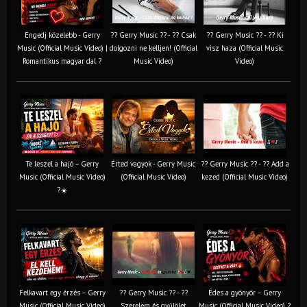
Engedj közelebb - Gerry
?? Gerry Music ?? - ?? Csak
?? Gerry Music ?? - ?? Ki
Music (Official Music Video) |
dolgozni ne kelljen! (Official
visz haza (Official Music
Romantikus magyar dal ?
Music Video)
Video)
Te leszel a hajó – Gerry
Érted vagyok - Gerry Music
?? Gerry Music ?? - ?? Add a
Music (Official Music Video)
(Official Music Video)
kezed (Official Music Video)
?☀️
Felkavart egy érzés – Gerry
?? Gerry Music ?? - ??
Édes a gyönyör – Gerry
Music (Official Music Video)
Szerelem és gyűlölet
Music (Official Music Video) ?