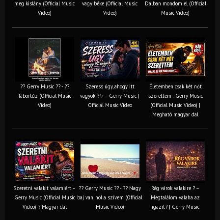
meg kislány (Official Music
vagy béke (Official Music
Dalban mondom el (Official
Video)
Video)
Music Video)
?? Gerry Music ?? - ??
Szeress úgy, ahogy itt
Életemben csak két nőt
Tábortűz (Official Music
vagyok ?✨ – Gerry Music |
szerettem - Gerry Music
Video)
Official Music Video
(Official Music Video) |
Megható magyar dal
Szeretni valakit valamiért –
?? Gerry Music ?? - ?? Nagy
Rég várok valakire ? –
Gerry Music (Official Music
baj van, hol a szívem (Official
Megtalálom valaha az
Video) ? Magyar dal
Music Video)
igazit? | Gerry Music