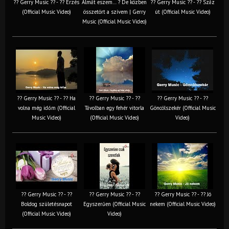
?? Gerry Music ?? - ?? Érzés
Almát eszem… ? De közben
?? Gerry Music ?? - ?? Száz
(Official Music Video)
összetört a szívem | Gerry
út (Official Music Video)
Music (Official Music Video)
?? Gerry Music ?? - ?? Ha
?? Gerry Music ?? - ??
?? Gerry Music ?? - ??
volna még időm (Official
Távolban egy fehér vitorla
Göncölszekér (Official Music
Music Video)
(Official Music Video)
Video)
?? Gerry Music ?? - ??
?? Gerry Music ?? - ??
?? Gerry Music ?? - ?? Jó
Boldog születésnapot
Egyszerűen (Official Music
nekem (Official Music Video)
(Official Music Video)
Video)