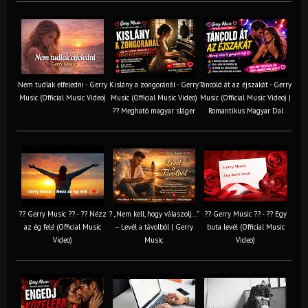
Nem tudlak elfeledni - Gerry
Kislány a zongoránál - Gerry
Táncold át az éjszakát - Gerry
Music (Official Music Video)
Music (Official Music Video)
Music (Official Music Video) |
?? Megható magyar sláger
Romantikus Magyar Dal
?? Gerry Music ?? - ?? Nézz
? „Nem kell, hogy válaszolj…”
?? Gerry Music ?? - ?? Egy
az ég felé (Official Music
– Levél a távolból | Gerry
buta levél (Official Music
Video)
Music
Video)