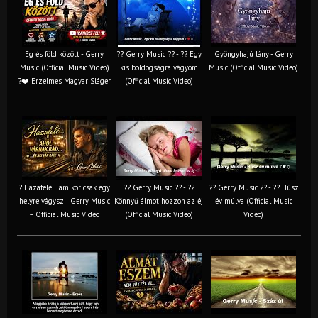
Ég és föld között - Gerry
?? Gerry Music ?? - ?? Egy
Gyöngyhajú lány - Gerry
Music (Official Music Video)
kis boldogságra vágyom
Music (Official Music Video)
?❤️ Érzelmes Magyar Sláger
(Official Music Video)
? Hazafelé… amikor csak egy
?? Gerry Music ?? - ??
?? Gerry Music ?? - ?? Húsz
helyre vágysz | Gerry Music
Könnyű álmot hozzon az éj
év múlva (Official Music
– Official Music Video
(Official Music Video)
Video)