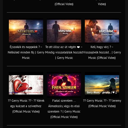
(Official Video)
Video)
Éjszakák és nappalok ? –
Te ott állsz az út végén ❤️ –
Kell, hogy várj ? –
Nélküled minden fáj | Gerry
Mindig visszatalálok hozzád
Visszajövök hozzád… | Gerry
Music
| Gerry Music
Music (Official Video)
?? Gerry Music ?? - ?? Kérek
Fiatal szerelem ...
?? Gerry Music ?? - ?? Jeremy
egy kulcsot a szívedhez
Álmodozás, vágy és első
(Official Music Video)
(Official Music Video)
szerelem ? | Gerry Music
(Official Music Video)