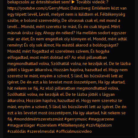
bekapcsolni az értesítéseket sem! ▶️ További videók: ?
https://youtube.com/c/GerryMusic Dalszöveg: Emlékeim közt van
egy tépett levél, Levél, melyet nem is küldtem el. Féltékenység
szülte, e bolond szenvedély, De olvassuk csak el, mit mond a
levél... Mondd, mért szeretsz te mást, És én csak téged. Mért
másnak örülsz úgy, Ahogy én néked? Ha mellém sodort egyszer
már az élet, Én nem engedlek oly könnyen el. Mondd, mért adtál
reményt És oly sok álmot, Ha mástól akarod a boldogságot?
Mondd, mért fogadtad el szerelmes szívem, És hogyha
elfogadtad, most mért dobtad el? Az első pillanatban
megmondhattad volna, Szólhattál volna, ne kezdjük el. De te lázba
jöttél s lágyan átkarolva, Hozzám hajolva, hazudtad el. Hogy nem
szeretsz te mást, enyém a szíved, S lásd, kis búcsúlevél lett az
ígéret. De én ezt a kis levelet most összetépem, Ha így akartad,
hát nekem se fáj. Az első pillanatban megmondhattad volna,
Szólhattál volna, ne kezdjük el. De te lázba jöttél s lágyan
átkarolva, Hozzám hajolva, hazudtad el. Hogy nem szeretsz te
mást, enyém a szíved, S lásd, kis búcsúlevél lett az ígéret. De én
ezt a kis levelet most összetépem, Ha így akartad, hát nekem se
fáj. #monddmiértszeretszmást #gerrymusic #magyarzene
#magyarsláger #szerelem #féltékenység #szívfájdalom
#csalódás #szerelmesdal #officialmusicvideo