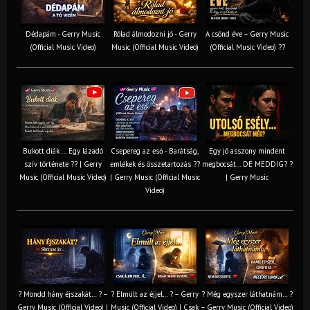
Dédapám - Gerry Music
Rólad álmodozni jó - Gerry
A csönd éve – Gerry Music
(Official Music Video)
Music (Official Music Video)
(Official Music Video) ??
Bukott diák ... Egy lázadó
Csepereg az eső - Barátság,
Egy jó asszony mindent
szív története ?? | Gerry
emlékek és összetartozás ?️?
megbocsát… DE MEDDIG? ?
Music (Official Music Video)
| Gerry Music (Official Music
| Gerry Music
Video)
? Mondd hány éjszakát… ? –
? Elmúlt az éjjel… ? – Gerry
? Még egyszer láthatnám… ?
Gerry Music (Official Video) |
Music (Official Video) | Csak
– Gerry Music (Official Video)