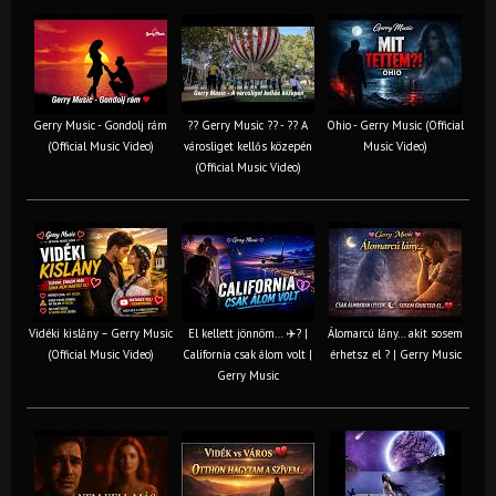
Gerry Music - Gondolj rám
?? Gerry Music ?? - ?? A
Ohio - Gerry Music (Official
(Official Music Video)
városliget kellős közepén
Music Video)
(Official Music Video)
Vidéki kislány – Gerry Music
El kellett jönnöm… ✈️? |
Álomarcú lány… akit sosem
(Official Music Video)
California csak álom volt |
érhetsz el ? | Gerry Music
Gerry Music