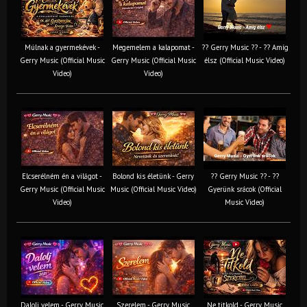
Múlnak a gyermekévek -
Megemelem a kalapomat -
?? Gerry Music ?? - ?? Amíg
Gerry Music (Official Music
Gerry Music (Official Music
élsz (Official Music Video)
Video)
Video)
Elcserélném én a világot -
Bolond kis életünk - Gerry
?? Gerry Music ?? - ??
Gerry Music (Official Music
Music (Official Music Video)
Gyerünk srácok (Official
Video)
Music Video)
Dalolj velem - Gerry Music
Szerelem - Gerry Music
Ne titkold - Gerry Music