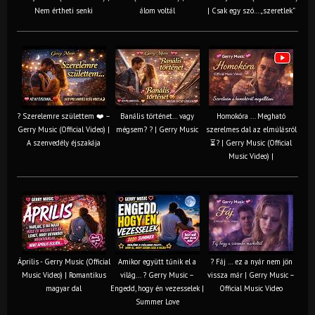
Nem értheti senki
álom voltál
| Csak egy szó… „szeretlek”
? Szerelemre születtem ❤️ –
Banális történet… vagy
Homokóra ... Megható
Gerry Music (Official Video) |
mégsem? ? | Gerry Music
szerelmes dal az elmúlásról
A szenvedély éjszakája
⏳? | Gerry Music (Official
Music Video) |
Április - Gerry Music (Official
Amikor együtt tűnik el a
? Fáj … ez a nyár nem jön
Music Video) | Romantikus
világ... ? Gerry Music –
vissza már | Gerry Music –
magyar dal
Engedd, hogy én vezesselek |
Official Music Video
Summer Love