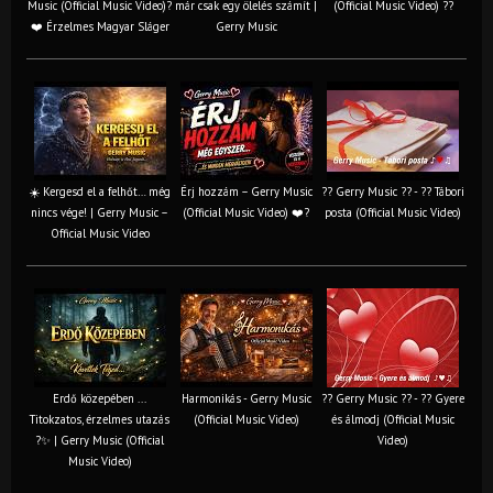
Music (Official Music Video)?
már csak egy ölelés számít |
(Official Music Video) ??
❤️ Érzelmes Magyar Sláger
Gerry Music
☀️ Kergesd el a felhőt… még
Érj hozzám – Gerry Music
?? Gerry Music ?? - ?? Tábori
nincs vége! | Gerry Music –
(Official Music Video) ❤️?
posta (Official Music Video)
Official Music Video
Erdő közepében ...
Harmonikás - Gerry Music
?? Gerry Music ?? - ?? Gyere
Titokzatos, érzelmes utazás
(Official Music Video)
és álmodj (Official Music
?✨ | Gerry Music (Official
Video)
Music Video)