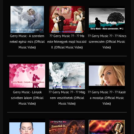
Gerry Music - A szerelem
?? Gerry Music ?? - ?? Ma
?? Gerry Music ?? - ?? Nincs
neked egész más (Official
este felmegyek majd hozzád
szerencsém (Official Music
Music Video)
II. (Official Music Video)
Video)
Gerry Music - Lányok
?? Gerry Music ?? - ?? Még
?? Gerry Music ?? - ?? Kacér
szívében lakom (Official
nem veszíthetek (Official
a mosolya (Official Music
Music Video)
Music Video)
Video)