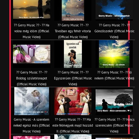
?? Gerry Music ?? - ?? Ha
?? Gerry Music ?? - ??
?? Gerry Music ?? - ??
volna még időm (Official
Távolban egy fehér vitorla
Göncölszekér (Official Music
Music Video)
(Official Music Video)
Video)
?? Gerry Music ?? - ??
?? Gerry Music ?? - ??
?? Gerry Music ?? - ?? Jó
Boldog születésnapot
Egyszerűen (Official Music
nekem (Official Music Video)
(Official Music Video)
Video)
Gerry Music - A szerelem
?? Gerry Music ?? - ?? Ma
?? Gerry Music ?? - ?? Nincs
neked egész más (Official
este felmegyek majd hozzád
szerencsém (Official Music
Music Video)
II. (Official Music Video)
Video)