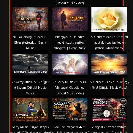
(Official Music Video)
Hull az elsárgult levél ? –
Elmegyek ? – Minden
?? Gerry Music ?? - ?? Miért
Elvesztettelek… | Gerry
megváltozott, amikor
hagytuk, hogy így legyen
Music
elhagytál | Gerry Music
(Official Music Video)
?? Gerry Music ?? - ?? Éjjel
?? Gerry Music ?? - ?? Ha
?? Gerry Music ?? - ?? Te légy
érkezem (Official Music
felmegyek Claudiához
fény! (Official Music Video)
Video)
(Official Music Video)
Gerry Music - Olyan szépek
Szállj fel magasra ☁️ ✨
Virágdal ? Szabad voltam,
voltunk (Official Music Video)
Kérlek élj, hogy élhessek én ?
nincstelen ✨ – Gerry Music