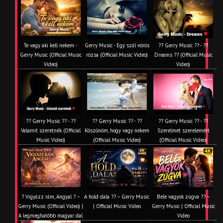
Te vagy aki kell nekem -
Gerry Music - Egy szál vörös
?? Gerry Music ?? - ??
Gerry Music (Official Music
rózsa (Official Music Video)
Dreams ?? (Official Music
Video)
Video)
?? Gerry Music ?? - ??
?? Gerry Music ?? - ??
?? Gerry Music ?? - ??
Valamit szeretnék (Official
Köszönöm, hogy vagy nekem
Szerelmet szerelemért
Music Video)
(Official Music Video)
(Official Music Video)
? Vigyázz rám, Angyal ? –
A hold dala ?? – Gerry Music
Bele vagyok zúgva ?? –
Gerry Music (Official Video) |
| Official Music Video
Gerry Music | Official Music
A legmeghatóbb magyar dal
Video