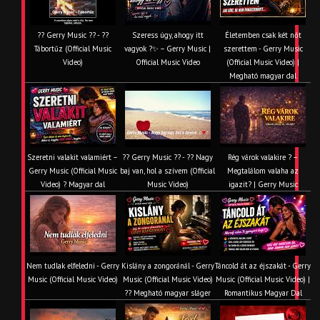
?? Gerry Music ?? - ??
Szeress úgy, ahogy itt
Életemben csak két nőt
Tábortűz (Official Music
vagyok ?✨ – Gerry Music |
szerettem - Gerry Music
Video)
Official Music Video
(Official Music Video) |
Megható magyar dal
Szeretni valakit valamiért –
?? Gerry Music ?? - ?? Nagy
Rég várok valakire ? –
Gerry Music (Official Music
baj van, hol a szívem (Official
Megtalálom valaha az
Video) ? Magyar dal
Music Video)
igazit? | Gerry Music
Nem tudlak elfeledni - Gerry
Kislány a zongoránál - Gerry
Táncold át az éjszakát - Gerry
Music (Official Music Video)
Music (Official Music Video)
Music (Official Music Video) |
?? Megható magyar sláger
Romantikus Magyar Dal