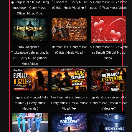
☀️ Kergesd el a felhőt… még
Érj hozzám – Gerry Music
?? Gerry Music ?? - ?? Tábori
nincs vége! | Gerry Music –
(Official Music Video) ❤️?
posta (Official Music Video)
Official Music Video
Erdő közepében ...
Harmonikás - Gerry Music
?? Gerry Music ?? - ?? Gyere
Titokzatos, érzelmes utazás
(Official Music Video)
és álmodj (Official Music
?✨ | Gerry Music (Official
Video)
Music Video)
Elfújja a szél – Engedd el a
Azért vannak a jó barátok –
Egy darabot a szívemből –
múltat ? | Gerry Music
Gerry Music (Official Music
Gerry Music (Official Music
(Magyar dal)
Video) ?❤️
Video) ❤️?