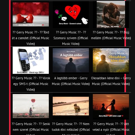
?? Gerry Music ?? - ?? Törd
?? Gerry Music ?? - ??
?? Gerry Music ?? - ?? Bújj
át a csendet (Official Music
Szomorú szívem (Official
mellém (Official Music Video)
Video)
Music Video)
?? Gerry Music ?? - ?? Várok
A legtöbb ember - Gerry
Okosabban kéne élni – Gerry
egy SMS-t (Official Music
Music (Official Music Video)
Music (Official Music Video)
Video)
?? Gerry Music ?? - ?? Senki
?? Gerry Music ?? - ?? Nem
?? Gerry Music ?? - ?? Jött
nem szeret (Official Music
tudok élni nélküled (Official
veled a nyár (Official Music