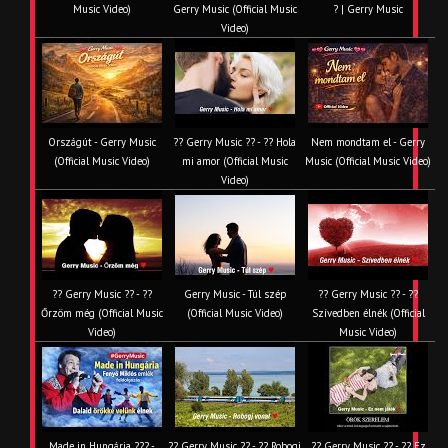
Music Video)
Gerry Music (Official Music
? | Gerry Music
Video)
Országút - Gerry Music
?? Gerry Music ?? - ?? Hola
Nem mondtam el - Gerry
(Official Music Video)
mi amor (Official Music
Music (Official Music Video)
Video)
?? Gerry Music ?? - ??
Gerry Music - Túl szép
?? Gerry Music ?? - ??
Őrzöm még (Official Music
(Official Music Video)
Szívedben élnék (Official
Video)
Music Video)
Made in Hungária ??? -
?? Gerry Music ?? - ?? Robogj
?? Gerry Music ?? - ?? Ez