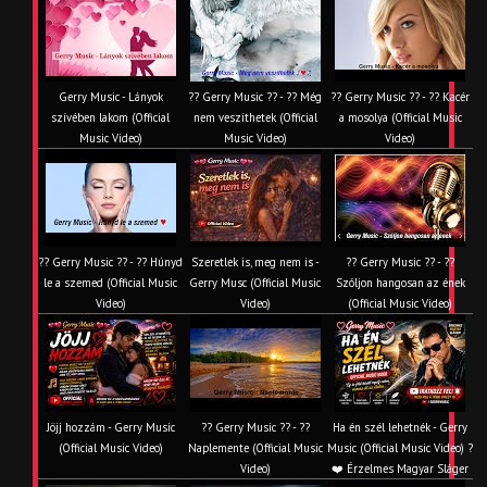
Gerry Music - Lányok
?? Gerry Music ?? - ?? Még
?? Gerry Music ?? - ?? Kacér
szívében lakom (Official
nem veszíthetek (Official
a mosolya (Official Music
Music Video)
Music Video)
Video)
?? Gerry Music ?? - ?? Húnyd
Szeretlek is, meg nem is -
?? Gerry Music ?? - ??
le a szemed (Official Music
Gerry Musc (Official Music
Szóljon hangosan az ének
Video)
Video)
(Official Music Video)
Jöjj hozzám - Gerry Music
?? Gerry Music ?? - ??
Ha én szél lehetnék - Gerry
(Official Music Video)
Naplemente (Official Music
Music (Official Music Video) ?️
Video)
❤️ Érzelmes Magyar Sláger