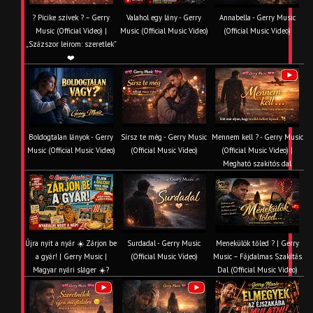
? Picike szívek ? – Gerry
Valahol egy lány - Gerry
Annabella - Gerry Music
Music (Official Video) |
Music (Official Music Video)
(Official Music Video)
„Százszor leírom: szeretlek”
❤️
Boldogtalan lányok - Gerry
Sírsz te még - Gerry Music
Mennem kell ? - Gerry Music
Music (Official Music Video)
(Official Music Video)
(Official Music Video) |
Megható szakítós dal
Újra nyit a nyár ☀️ Zárjon be
Surdadal - Gerry Music
Menekülök tőled ? | Gerry
a gyár! | Gerry Music |
(Official Music Video)
Music – Fájdalmas Szakítás
Magyar nyári sláger ☀️?
Dal (Official Music Video)