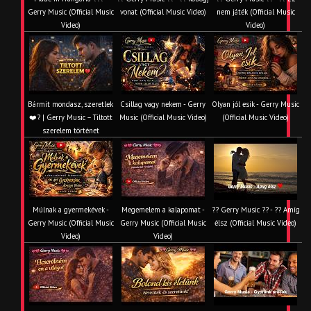
Gerry Music (Official Music
vonat (Official Music Video)
nem játék (Official Music
Video)
Video)
Bármit mondasz, szeretlek
Csillag vagy nekem - Gerry
Olyan jól esik - Gerry Music
❤️‍? | Gerry Music – Tiltott
Music (Official Music Video)
(Official Music Video)
szerelem történet
Múlnak a gyermekévek -
Megemelem a kalapomat -
?? Gerry Music ?? - ?? Amíg
Gerry Music (Official Music
Gerry Music (Official Music
élsz (Official Music Video)
Video)
Video)