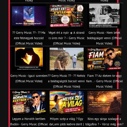
Video)
Music Video)
Video)
?? Gerry Music ?? - ?? Ma
Véget ért a nyár ☀️ A strand
Gerry Music - Nem lehet
este felmegyek hozzád
is üres már ? – Gerry Music
boldogságot venni (Official
(Official Music Video)
(Official Music Video)
Music Video)
Gerry Music - Igazi szerelem
?? Gerry Music ?? - ?? Nehéz
Fiam ?‍? Az életem te vagy
(Official Music Video)
a boldogságtól búcsút venni
fiam... - Gerry Music (Official
(Official Music Video)
Music Video)
Legyen a Horváth kertben
Milyen szép a világ ? Egy
Köss egy sárga szalagot a
Budán - Gerry Music (Official
dal, ami jobb kedvre derít |
tölgyfára ?️ – Vársz még rám?