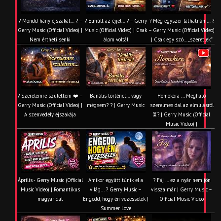
? Mondd hány éjszakát… ? –
? Elmúlt az éjjel… ? – Gerry
? Még egyszer láthatnám… ?
Gerry Music (Official Video) |
Music (Official Video) | Csak
– Gerry Music (Official Video)
Nem értheti senki
álom voltál
| Csak egy szó… „szeretlek”
? Szerelemre születtem ❤️ –
Banális történet… vagy
Homokóra ... Megható
Gerry Music (Official Video) |
mégsem? ? | Gerry Music
szerelmes dal az elmúlásról
A szenvedély éjszakája
⏳? | Gerry Music (Official
Music Video) |
Április - Gerry Music (Official
Amikor együtt tűnik el a
? Fáj … ez a nyár nem jön
Music Video) | Romantikus
világ... ? Gerry Music –
vissza már | Gerry Music –
magyar dal
Engedd, hogy én vezesselek |
Official Music Video
Summer Love