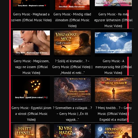
Gerry Music - Meghasad a
Gerry Music - Mindig rólad
Gerry Music - Ha még
szívem (Official Music Video)
álmodom (Official Music
egyszer láthatnám (Official
Video)
Music Video)
Gerry Music - Megüssem,
? Szállj el kismadár… ?️ –
Gerry Music - A
vagy ne üssem (Official
Gerry Music (Official Video) |
mennyország felé (Official
Music Video)
„Mondd el neki…”
Music Video)
Gerry Music - Egyedül járom
? Szemedben a csillagok… ?
? Menj tovább… ? – Gerry
a várost (Official Music
– Gerry Music | „Én itt
Music (Official Video) |
Video)
vagyok…”
Engedd el a múltat!