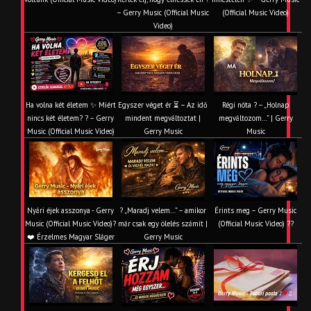
– Gerry Music (Official Music
(Official Music Video)
Video)
Ha volna két életem ✨ Miért
Egyszer véget ér ⏳ – Az idő
Régi nóta ? – „Holnap
nincs két életem? ? – Gerry
mindent megváltoztat |
megváltozom…” | Gerry
Music (Official Music Video)
Gerry Music
Music
Nyári éjek asszonya - Gerry
? „Maradj velem…” – amikor
Érints meg – Gerry Music
Music (Official Music Video)?
már csak egy ölelés számít |
(Official Music Video) ??
❤️ Érzelmes Magyar Sláger
Gerry Music