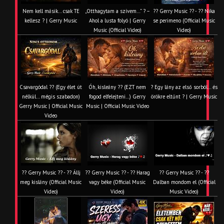
Nem kell másik… csak TE
„Otthagytam a szívem…” ? –
?? Gerry Music ?? - ?? Nika
kellesz ? | Gerry Music
Ahol a lusta folyó | Gerry
se perimeno (Official Music
Music (Official Video)
Video)
Csavargódal ?? (Egy élet út
Óh, kisleány ?? (EZT nem
? Egy lány az első sorból… és
nélkül… mégis szabadon)
fogod elfelejteni…) Gerry
örökre eltűnt ? | Gerry Music
Gerry Music | Official Music
Music | Official Music Video
Video
?? Gerry Music ?? - ?? Állj
?? Gerry Music ?? - ?? Harag
?? Gerry Music ?? - ??
meg kislány (Official Music
vagy béke (Official Music
Dalban mondom el (Official
Video)
Video)
Music Video)