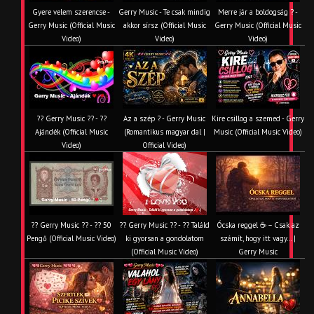
Gyere velem szerencse -
Gerry Music - Te csak mindig
Merre jár a boldogság ? -
Gerry Music (Official Music
akkor sírsz (Official Music
Gerry Music (Official Music
Video)
Video)
Video)
?? Gerry Music ?? - ??
Az a szép ? - Gerry Music
Kire csillog a szemed - Gerry
Ajándék (Official Music
(Romantikus magyar dal |
Music (Official Music Video)
Video)
Official Video)
?? Gerry Music ?? - ?? 50
?? Gerry Music ?? - ?? Találd
Ócska reggel ☕ – Csak az
Pengő (Official Music Video)
ki gyorsan a gondolatom
számít, hogy itt vagy… |
(Official Music Video)
Gerry Music