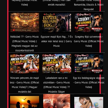
hajnalig (Official Music
(Official Video) | Már csak
(Official Music Video) |
Video)
emlék maradtál
Romantika, Utazás & Nyári
Hangulat
Nélküled ?? - Gerry Music
Egyszer majd fájni fog… ? És
Szegény fájó szívemnek -
(Official Music Video) |
akkor már késő lesz | Gerry
Gerry Music (Official Music
Megható magyar dal az
Music
Video)
összetartozásról
Nincsen pénzem, de majd
Lakodalom van a mi
Egy kis boldogságra vágyom
lesz - Gerry Music (Official
utcánkban - Gerry Music
- Gerry Music (Official Music
Music Video)? | Magyar
(Official Music Video) ??
Video)
mulatós dal
Mulatós Sláger