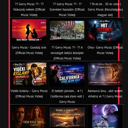
?? Gerry Music ?? - ??
?? Gerry Music ?? - ??
? Te és én… 30 év után |
Válaszolj nekem (Official
Szerelem hajnalán (Official
Gerry Music (Nosztalgikus
Music Video)
Music Video)
magyar dal)
Gerry Music - Gondolj rám
?? Gerry Music ?? - ?? A
Ohio - Gerry Music (Official
(Official Music Video)
városliget kellős közepén
Music Video)
(Official Music Video)
Vidéki kislány – Gerry Music
El kellett jönnöm… ✈️? |
Álomarcú lány… akit sosem
(Official Music Video)
California csak álom volt |
érhetsz el ? | Gerry Music
Gerry Music