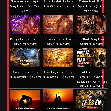
Elcserélném én a világot -
Bolond kis életünk - Gerry
?? Gerry Music ?? - ??
Gerry Music (Official Music
Music (Official Music Video)
Gyerünk srácok (Official
Video)
Music Video)
Dalolj velem - Gerry Music
Szerelem - Gerry Music
Ne titkold - Gerry Music
(Official Music Video)
(Official Music Video)
(Official Music Video)
Keresem a szót - Gerry
Elszáll a gondom - Gerry
Ez a dal minden szülőt
Music (Official Music Video)
Music (Official Music Video)
megérint… ? Vigyázz
magadra fiam - Gerry Music
(Official Music Video)