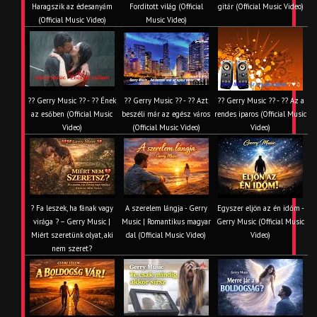
Haragszik az édesanyám
Fordított világ (Official
gitár (Official Music Video)
(Official Music Video)
Music Video)
?? Gerry Music ?? - ?? Ének
?? Gerry Music ?? - ?? Azt
?? Gerry Music ?? - ?? Az a
az esőben (Official Music
beszéli már az egész város
rendes iparos (Official Music
Video)
(Official Music Video)
Video)
? Fa leszek, ha fának vagy
A szerelem lángja - Gerry
Egyszer eljön az én időm -
virága ? – Gerry Music |
Music | Romantikus magyar
Gerry Music (Official Music
Miért szeretünk olyat, aki
dal (Official Music Video)
Video)
nem szeret?