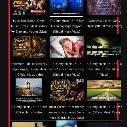
Ég és föld között - Gerry
?? Gerry Music ?? - ?? Egy
Gyöngyhajú lány - Gerry
Music (Official Music Video)
kis boldogságra vágyom
Music (Official Music Video)
?❤️ Érzelmes Magyar Sláger
(Official Music Video)
? Hazafelé… amikor csak egy
?? Gerry Music ?? - ??
?? Gerry Music ?? - ?? Húsz
helyre vágysz | Gerry Music
Könnyű álmot hozzon az éj
év múlva (Official Music
– Official Music Video
(Official Music Video)
Video)
?? Gerry Music ?? - ?? Érzés
Almát eszem… ? De közben
?? Gerry Music ?? - ?? Száz
(Official Music Video)
összetört a szívem | Gerry
út (Official Music Video)
Music (Official Music Video)