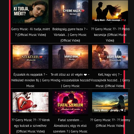
Gerry Music - Ki tudja, miért
Boldogság, gyere haza ? –
?? Gerry Music ?? - ?? Pedró
? (Official Music Video)
Vártalak… | Gerry Music
kocsmája (Official Music
(Official Video)
Video)
Éjszakák és nappalok ? –
Te ott állsz az út végén ❤️ –
Kell, hogy várj ? –
Nélküled minden fáj | Gerry
Mindig visszatalálok hozzád
Visszajövök hozzád… | Gerry
Music
| Gerry Music
Music (Official Video)
?? Gerry Music ?? - ?? Kérek
Fiatal szerelem ...
?? Gerry Music ?? - ?? Jeremy
egy kulcsot a szívedhez
Álmodozás, vágy és első
(Official Music Video)
(Official Music Video)
szerelem ? | Gerry Music