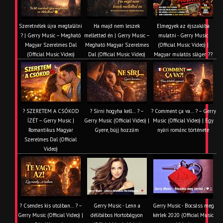
Szeretnélek újra megtalálni
Ha majd nem leszek
Elmegyek az éjszakába
? | Gerry Music – Megható
melletted én | Gerry Music –
mulatni - Gerry Music
Magyar Szerelmes Dal
Megható Magyar Szerelmes
(Official Music Video) |
(Official Music Video)
Dal (Official Music Video)
Magyar mulatós sláger ??
? SZERETEM A CSÓKOD
? Sírni hogyha kell… ? –
? Comment ça va… ? – Gerry
ÍZÉT – Gerry Music |
Gerry Music (Official Video) |
Music (Official Video) | Egy
Romantikus Magyar
Gyere, bújj hozzám
nyári románc története
Szerelmes Dal (Official
Video)
? Csendes kis utcában… ? –
Gerry Music - Lenn a
Gerry Music - Bocsáss meg
Gerry Music (Official Video) |
délibábos Hortobágyon
kérlek 2020 (Official Music