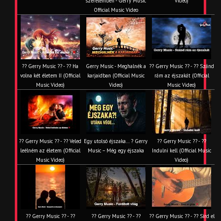
szerelemben - Gerry Music
Video)
Official Music Video
?? Gerry Music ?? - ?? Ha
Gerry Music - Meghalnék a
?? Gerry Music ?? - ?? Szánd
volna két életem II (Official
karjaidban (Official Music
rám az éjszakát (Official
Music Video)
Video)
Music Video)
?? Gerry Music ?? - ?? Veled
Egy utolsó éjszaka… ? Gerry
?? Gerry Music ?? - ??
leélném az életem (Official
Music – Még egy éjszaka
Indulni kell (Official Music
Music Video)
Video)
?? Gerry Music ?? - ??
?? Gerry Music ?? - ??
?? Gerry Music ?? - ?? Sírd el