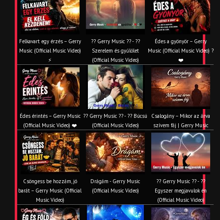
Felkavart egy érzés – Gerry
?? Gerry Music ?? - ??
Édes a gyönyör – Gerry
Music (Official Music Video)
Szerelem és gyűlölet
Music (Official Music Video) ?
⚡
(Official Music Video)
❤️
Édes érintés – Gerry Music
?? Gerry Music ?? - ?? Búcsú
Csalogány – Mikor az árva
(Official Music Video) ❤️
(Official Music Video)
szívem fáj | Gerry Music
Csöngess be hozzám, jó
Drágám - Gerry Music
?? Gerry Music ?? - ??
barát – Gerry Music (Official
(Official Music Video)
Egyszer megjavulok én
Music Video)
(Official Music Video)