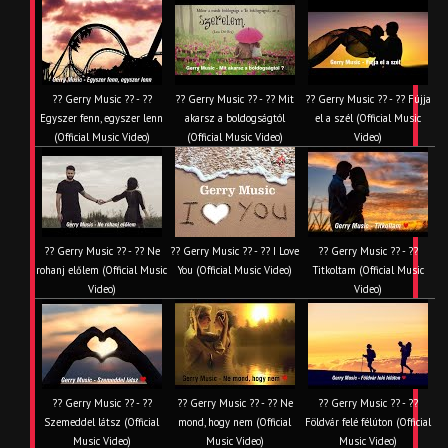
?? Gerry Music ?? - ??
?? Gerry Music ?? - ?? Mit
?? Gerry Music ?? - ?? Fújja
Egyszer fenn, egyszer lenn
akarsz a boldogságtól
el a szél (Official Music
(Official Music Video)
(Official Music Video)
Video)
?? Gerry Music ?? - ?? Ne
?? Gerry Music ?? - ?? I Love
?? Gerry Music ?? - ??
rohanj előlem (Official Music
You (Official Music Video)
Titkoltam (Official Music
Video)
Video)
?? Gerry Music ?? - ??
?? Gerry Music ?? - ?? Ne
?? Gerry Music ?? - ??
Szemeddel látsz (Official
mond, hogy nem (Official
Földvár felé félúton (Official
Music Video)
Music Video)
Music Video)