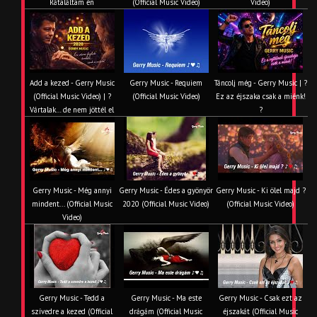
Rátaláltam én
(Official Music Video)
Video)
Add a kezed - Gerry Music
Gerry Music - Requiem
Táncolj még - Gerry Music | ?
(Official Music Video) | ?
(Official Music Video)
Ez az éjszaka csak a miénk!
Vártalak… de nem jöttél el
?
Gerry Music - Még annyi
Gerry Music - Édes a gyönyör
Gerry Music - Ki ölel majd ?
mindent... (Official Music
2020 (Official Music Video)
(Official Music Video)
Video)
Gerry Music - Tedd a
Gerry Music - Ma este
Gerry Music - Csak ezt az
szívedre a kezed (Official
drágám (Official Music
éjszakát (Official Music