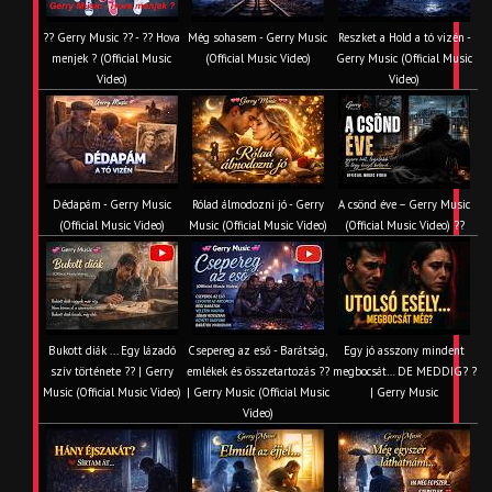
?? Gerry Music ?? - ?? Hova
Még sohasem - Gerry Music
Reszket a Hold a tó vizén -
menjek ? (Official Music
(Official Music Video)
Gerry Music (Official Music
Video)
Video)
Dédapám - Gerry Music
Rólad álmodozni jó - Gerry
A csönd éve – Gerry Music
(Official Music Video)
Music (Official Music Video)
(Official Music Video) ??
Bukott diák ... Egy lázadó
Csepereg az eső - Barátság,
Egy jó asszony mindent
szív története ?? | Gerry
emlékek és összetartozás ?️?
megbocsát… DE MEDDIG? ?
Music (Official Music Video)
| Gerry Music (Official Music
| Gerry Music
Video)