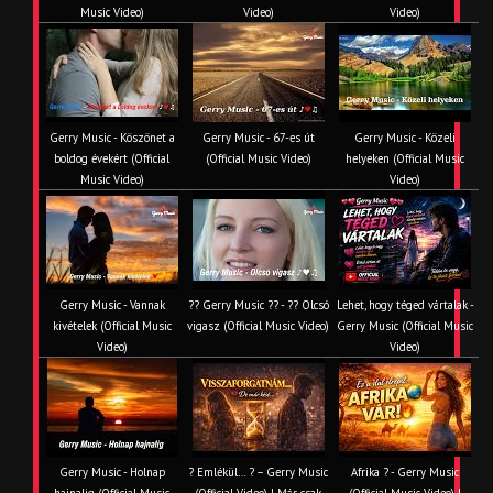
Music Video)
Video)
Video)
Gerry Music - Köszönet a
Gerry Music - 67-es út
Gerry Music - Közeli
boldog évekért (Official
(Official Music Video)
helyeken (Official Music
Music Video)
Video)
Gerry Music - Vannak
?? Gerry Music ?? - ?? Olcsó
Lehet, hogy téged vártalak -
kivételek (Official Music
vigasz (Official Music Video)
Gerry Music (Official Music
Video)
Video)
Gerry Music - Holnap
? Emlékül… ? – Gerry Music
Afrika ? - Gerry Music