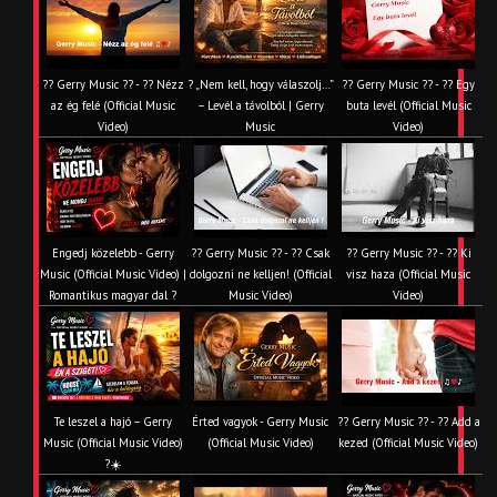
?? Gerry Music ?? - ?? Nézz
? „Nem kell, hogy válaszolj…”
?? Gerry Music ?? - ?? Egy
az ég felé (Official Music
– Levél a távolból | Gerry
buta levél (Official Music
Video)
Music
Video)
Engedj közelebb - Gerry
?? Gerry Music ?? - ?? Csak
?? Gerry Music ?? - ?? Ki
Music (Official Music Video) |
dolgozni ne kelljen! (Official
visz haza (Official Music
Romantikus magyar dal ?
Music Video)
Video)
Te leszel a hajó – Gerry
Érted vagyok - Gerry Music
?? Gerry Music ?? - ?? Add a
Music (Official Music Video)
(Official Music Video)
kezed (Official Music Video)
?☀️