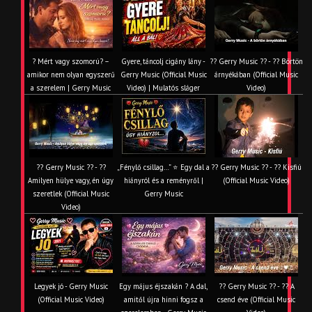
? Mért vagy szomorú? –
Gyere, táncolj cigány lány -
?? Gerry Music ?? - ?? Börtön
amikor nem olyan egyszerű
Gerry Music (Official Music
árnyékában (Official Music
a szerelem | Gerry Music
Video) | Mulatós sláger
Video)
?? Gerry Music ?? - ??
„Fénylő csillag…” ⭐ Egy dal a
?? Gerry Music ?? - ?? Kisfiú
Amilyen hülye vagy, én úgy
hiányról és a reményről |
(Official Music Video)
szeretlek (Official Music
Gerry Music
Video)
Legyek jó - Gerry Music
Egy május éjszakán ? A dal,
?? Gerry Music ?? - ?? A
(Official Music Video)
amitől újra hinni fogsz a
csend éve (Official Music