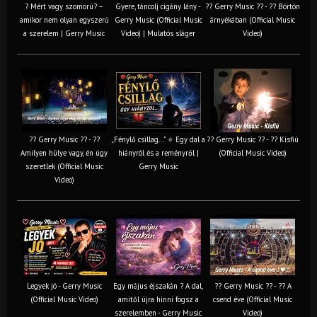
? Mért vagy szomorú? –
Gyere, táncolj cigány lány -
?? Gerry Music ?? - ?? Börtön
amikor nem olyan egyszerű
Gerry Music (Official Music
árnyékában (Official Music
a szerelem | Gerry Music
Video) | Mulatós sláger
Video)
?? Gerry Music ?? - ??
„Fénylő csillag…” ⭐ Egy dal a
?? Gerry Music ?? - ?? Kisfiú
Amilyen hülye vagy, én úgy
hiányról és a reményről |
(Official Music Video)
szeretlek (Official Music
Gerry Music
Video)
Legyek jó - Gerry Music
Egy május éjszakán ? A dal,
?? Gerry Music ?? - ?? A
(Official Music Video)
amitől újra hinni fogsz a
csend éve (Official Music
szerelemben - Gerry Music
Video)