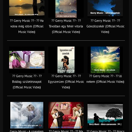
?? Gerry Music ?? - ?? Ha
?? Gerry Music ?? - ??
?? Gerry Music ?? - ??
volna még időm (Official
Távolban egy fehér vitorla
Göncölszekér (Official Music
Music Video)
(Official Music Video)
Video)
?? Gerry Music ?? - ??
?? Gerry Music ?? - ??
?? Gerry Music ?? - ?? Jó
Boldog születésnapot
Egyszerűen (Official Music
nekem (Official Music Video)
(Official Music Video)
Video)
Gerry Music - A szerelem
?? Gerry Music ?? - ?? Ma
?? Gerry Music ?? - ?? Nincs