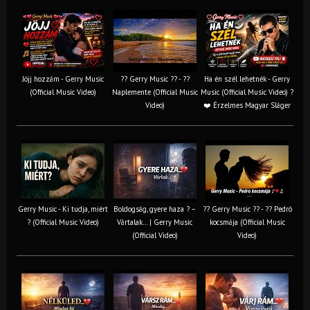
Jöjj hozzám - Gerry Music
?? Gerry Music ?? - ??
Ha én szél lehetnék - Gerry
(Official Music Video)
Naplemente (Official Music
Music (Official Music Video) ?️
Video)
❤️ Érzelmes Magyar Sláger
Gerry Music - Ki tudja, miért
Boldogság, gyere haza ? –
?? Gerry Music ?? - ?? Pedró
? (Official Music Video)
Vártalak… | Gerry Music
kocsmája (Official Music
(Official Video)
Video)