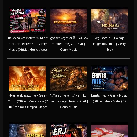
Ha volna két életem ✨ Miért
Egyszer véget ér ⏳ – Az idő
Régi nóta ? – „Holnap
nincs két életem? ? – Gerry
mindent megváltoztat |
megváltozom…” | Gerry
Music (Official Music Video)
Gerry Music
Music
Nyári éjek asszonya - Gerry
? „Maradj velem…” – amikor
Érints meg – Gerry Music
Music (Official Music Video)?
már csak egy ölelés számít |
(Official Music Video) ??
❤️ Érzelmes Magyar Sláger
Gerry Music