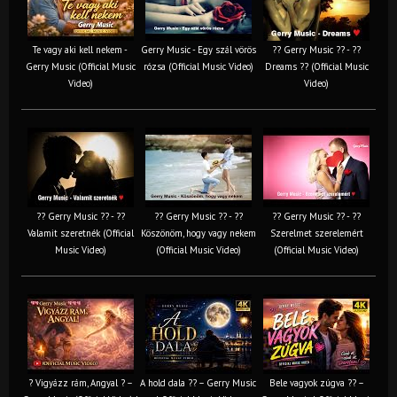
Te vagy aki kell nekem -
Gerry Music - Egy szál vörös
?? Gerry Music ?? - ??
Gerry Music (Official Music
rózsa (Official Music Video)
Dreams ?? (Official Music
Video)
Video)
?? Gerry Music ?? - ??
?? Gerry Music ?? - ??
?? Gerry Music ?? - ??
Valamit szeretnék (Official
Köszönöm, hogy vagy nekem
Szerelmet szerelemért
Music Video)
(Official Music Video)
(Official Music Video)
? Vigyázz rám, Angyal ? –
A hold dala ?? – Gerry Music
Bele vagyok zúgva ?? –