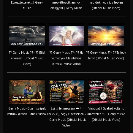
Elvesztettelek… | Gerry
megváltozott, amikor
hagytuk, hogy így legyen
Music
elhagytál | Gerry Music
(Official Music Video)
?? Gerry Music ?? - ?? Éjjel
?? Gerry Music ?? - ?? Ha
?? Gerry Music ?? - ?? Te légy
érkezem (Official Music
felmegyek Claudiához
fény! (Official Music Video)
Video)
(Official Music Video)
Gerry Music - Olyan szépek
Szállj fel magasra ☁️ ✨
Virágdal ? Szabad voltam,
voltunk (Official Music Video)
Kérlek élj, hogy élhessek én ?
nincstelen ✨ – Gerry Music
– Gerry Music (Official Music
(Official Music Video)
Video)