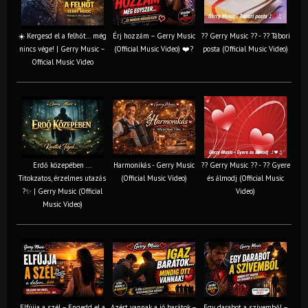
☀️ Kergesd el a felhőt… még
Érj hozzám – Gerry Music
?? Gerry Music ?? - ?? Tábori
nincs vége! | Gerry Music –
(Official Music Video) ❤️?
posta (Official Music Video)
Official Music Video
Erdő közepében ...
Harmonikás - Gerry Music
?? Gerry Music ?? - ?? Gyere
Titokzatos, érzelmes utazás
(Official Music Video)
és álmodj (Official Music
?✨ | Gerry Music (Official
Video)
Music Video)
Elfújja a szél – Engedd el a
Azért vannak a jó barátok –
Egy darabot a szívemből –