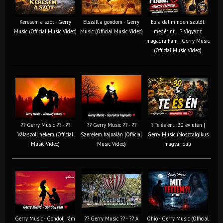
Keresem a szót - Gerry
Elszáll a gondom - Gerry
Ez a dal minden szülőt
Music (Official Music Video)
Music (Official Music Video)
megérint… ? Vigyázz
magadra fiam - Gerry Music
(Official Music Video)
?? Gerry Music ?? - ??
?? Gerry Music ?? - ??
? Te és én… 30 év után |
Válaszolj nekem (Official
Szerelem hajnalán (Official
Gerry Music (Nosztalgikus
Music Video)
Music Video)
magyar dal)
Gerry Music - Gondolj rám
?? Gerry Music ?? - ?? A
Ohio - Gerry Music (Official