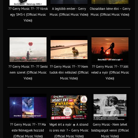
?? Gerry Music ?? - ?? Várok
A legtöbb ember - Gerry
Okosabban kéne élni – Gerry
egy SMS-t (Official Music
Music (Official Music Video)
Music (Official Music Video)
Video)
?? Gerry Music ?? - ?? Senki
?? Gerry Music ?? - ?? Nem
?? Gerry Music ?? - ?? Jött
nem szeret (Official Music
tudok élni nélküled (Official
veled a nyár (Official Music
Video)
Music Video)
Video)
?? Gerry Music ?? - ?? Ma
Véget ért a nyár ☀️ A strand
Gerry Music - Nem lehet
este felmegyek hozzád
is üres már ? – Gerry Music
boldogságot venni (Official
(Official Music Video)
(Official Music Video)
Music Video)