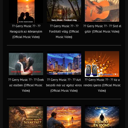
?? Gerry Music ?? - ??
?? Gerry Music ?? - ??
?? Gerry Music ?? - ?? Sírd el
Haragszik az édesanyám
Fordított világ (Official
gitár (Official Music Video)
(Official Music Video)
Music Video)
?? Gerry Music ?? - ?? Ének
?? Gerry Music ?? - ?? Azt
?? Gerry Music ?? - ?? Az a
az esőben (Official Music
beszéli már az egész város
rendes iparos (Official Music
Video)
(Official Music Video)
Video)