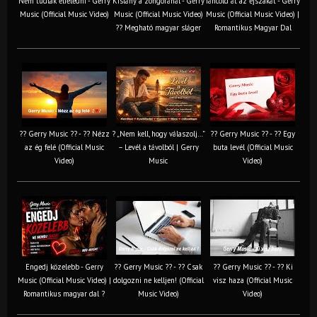
Nem tudlak elfeledni - Gerry
Kislány a zongoránál - Gerry
Táncold át az éjszakát - Gerry
Music (Official Music Video)
Music (Official Music Video)
Music (Official Music Video) |
?? Megható magyar sláger
Romantikus Magyar Dal
?? Gerry Music ?? - ?? Nézz
? „Nem kell, hogy válaszolj…”
?? Gerry Music ?? - ?? Egy
az ég felé (Official Music
– Levél a távolból | Gerry
buta levél (Official Music
Video)
Music
Video)
Engedj közelebb - Gerry
?? Gerry Music ?? - ?? Csak
?? Gerry Music ?? - ?? Ki
Music (Official Music Video) |
dolgozni ne kelljen! (Official
visz haza (Official Music
Romantikus magyar dal ?
Music Video)
Video)