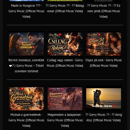
Made in Hungária ??? -
?? Gerry Music ?? - ?? Robogj
?? Gerry Music ?? - ?? Ez
Gerry Music (Official Music
vonat (Official Music Video)
nem játék (Official Music
Video)
Video)
Bármit mondasz, szeretlek
Csillag vagy nekem - Gerry
Olyan jól esik - Gerry Music
❤️‍? | Gerry Music – Tiltott
Music (Official Music Video)
(Official Music Video)
szerelem történet
Múlnak a gyermekévek -
Megemelem a kalapomat -
?? Gerry Music ?? - ?? Amíg
Gerry Music (Official Music
Gerry Music (Official Music
élsz (Official Music Video)
Video)
Video)