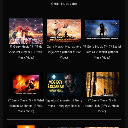
Official Music Video
?? Gerry Music ?? - ?? Ha
Gerry Music - Meghalnék a
?? Gerry Music ?? - ?? Szánd
volna két életem II (Official
karjaidban (Official Music
rám az éjszakát (Official
Music Video)
Video)
Music Video)
?? Gerry Music ?? - ?? Veled
Egy utolsó éjszaka… ? Gerry
?? Gerry Music ?? - ??
leélném az életem (Official
Music – Még egy éjszaka
Indulni kell (Official Music
Music Video)
Video)