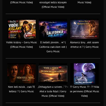
(Official Music Video)
városliget kellős közepén
Music Video)
(Official Music Video)
Vidéki kislány – Gerry Music
El kellett jönnöm… ✈️? |
Álomarcú lány… akit sosem
(Official Music Video)
California csak álom volt |
érhetsz el ? | Gerry Music
Gerry Music
Nem kell másik… csak TE
„Otthagytam a szívem…” ? –
?? Gerry Music ?? - ?? Nika
kellesz ? | Gerry Music
Ahol a lusta folyó | Gerry
se perimeno (Official Music
Music (Official Video)
Video)