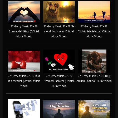
?? Gerry Music ?? - ??
?? Gerry Music ?? - ?? Ne
?? Gerry Music ?? - ??
Szemeddel látsz (Official
mond, hogy nem (Official
Földvár felé félúton (Official
Music Video)
Music Video)
Music Video)
?? Gerry Music ?? - ?? Törd
?? Gerry Music ?? - ??
?? Gerry Music ?? - ?? Bújj
át a csendet (Official Music
Szomorú szívem (Official
mellém (Official Music Video)
Video)
Music Video)