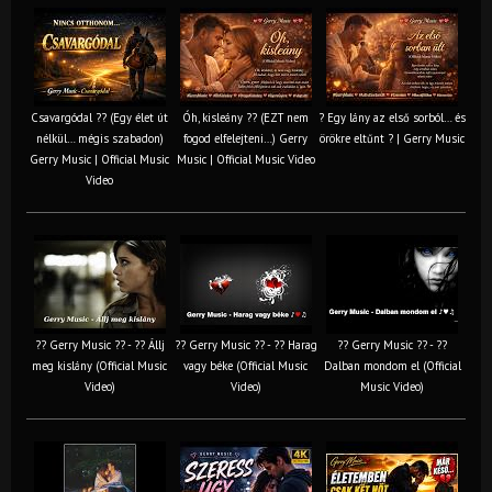
Csavargódal ?? (Egy élet út
Óh, kisleány ?? (EZT nem
? Egy lány az első sorból… és
nélkül… mégis szabadon)
fogod elfelejteni…) Gerry
örökre eltűnt ? | Gerry Music
Gerry Music | Official Music
Music | Official Music Video
Video
?? Gerry Music ?? - ?? Állj
?? Gerry Music ?? - ?? Harag
?? Gerry Music ?? - ??
meg kislány (Official Music
vagy béke (Official Music
Dalban mondom el (Official
Video)
Video)
Music Video)