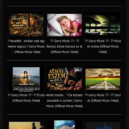
? Hazafelé… amikor csak egy
?? Gerry Music ?? - ??
?? Gerry Music ?? - ?? Húsz
helyre vágysz | Gerry Music
Könnyű álmot hozzon az éj
év múlva (Official Music
– Official Music Video
(Official Music Video)
Video)
?? Gerry Music ?? - ?? Érzés
Almát eszem… ? De közben
?? Gerry Music ?? - ?? Száz
(Official Music Video)
összetört a szívem | Gerry
út (Official Music Video)
Music (Official Music Video)