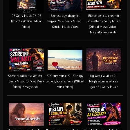
?? Gerry Music ?? - ??
Szeress úgy, ahogy itt
Életemben csak két nőt
Tábortűz (Official Music
vagyok ?✨ – Gerry Music |
szerettem - Gerry Music
Video)
Official Music Video
(Official Music Video) |
Megható magyar dal
Szeretni valakit valamiért –
?? Gerry Music ?? - ?? Nagy
Rég várok valakire ? –
Gerry Music (Official Music
baj van, hol a szívem (Official
Megtalálom valaha az
Video) ? Magyar dal
Music Video)
igazit? | Gerry Music