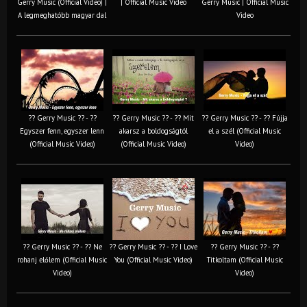
Gerry Music (Official Video) |
| Official Music Video
Gerry Music | Official Music
A legmeghatóbb magyar dal
Video
?? Gerry Music ?? - ??
?? Gerry Music ?? - ?? Mit
?? Gerry Music ?? - ?? Fújja
Egyszer fenn, egyszer lenn
akarsz a boldogságtól
el a szél (Official Music
(Official Music Video)
(Official Music Video)
Video)
?? Gerry Music ?? - ?? Ne
?? Gerry Music ?? - ?? I Love
?? Gerry Music ?? - ??
rohanj előlem (Official Music
You (Official Music Video)
Titkoltam (Official Music
Video)
Video)