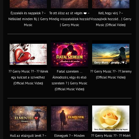
Éjszakák és nappalok ? –
Te ott állsz az út végén ❤️ –
Kell, hogy várj ? –
Nélküled minden fáj | Gerry
Mindig visszatalálok hozzád
Visszajövök hozzád… | Gerry
Music
| Gerry Music
Music (Official Video)
?? Gerry Music ?? - ?? Kérek
Fiatal szerelem ...
?? Gerry Music ?? - ?? Jeremy
egy kulcsot a szívedhez
Álmodozás, vágy és első
(Official Music Video)
(Official Music Video)
szerelem ? | Gerry Music
(Official Music Video)
Hull az elsárgult levél ? –
Elmegyek ? – Minden
?? Gerry Music ?? - ?? Miért