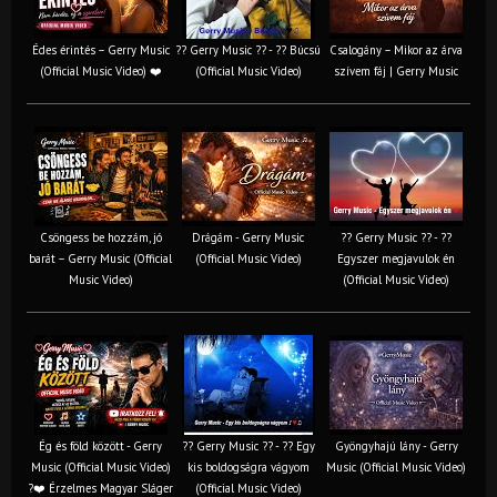
Édes érintés – Gerry Music
?? Gerry Music ?? - ?? Búcsú
Csalogány – Mikor az árva
(Official Music Video) ❤️
(Official Music Video)
szívem fáj | Gerry Music
Csöngess be hozzám, jó
Drágám - Gerry Music
?? Gerry Music ?? - ??
barát – Gerry Music (Official
(Official Music Video)
Egyszer megjavulok én
Music Video)
(Official Music Video)
Ég és föld között - Gerry
?? Gerry Music ?? - ?? Egy
Gyöngyhajú lány - Gerry
Music (Official Music Video)
kis boldogságra vágyom
Music (Official Music Video)
?❤️ Érzelmes Magyar Sláger
(Official Music Video)