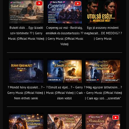
Bukott diák ... Egy lázadó
Csepereg az eső - Barátság,
Egy jó asszony mindent
szív története ?? | Gerry
emlékek és összetartozás ?️?
megbocsát… DE MEDDIG? ?
Music (Official Music Video)
| Gerry Music (Official Music
| Gerry Music
Video)
? Mondd hány éjszakát… ? –
? Elmúlt az éjjel… ? – Gerry
? Még egyszer láthatnám… ?
Gerry Music (Official Video) |
Music (Official Video) | Csak
– Gerry Music (Official Video)
Nem értheti senki
álom voltál
| Csak egy szó… „szeretlek”