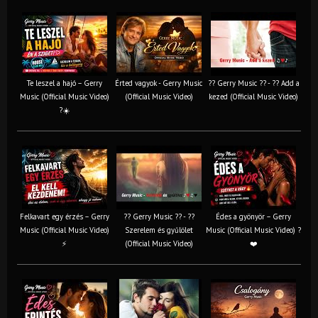
Te leszel a hajó – Gerry
Érted vagyok - Gerry Music
?? Gerry Music ?? - ?? Add a
Music (Official Music Video)
(Official Music Video)
kezed (Official Music Video)
?☀️
Felkavart egy érzés – Gerry
?? Gerry Music ?? - ??
Édes a gyönyör – Gerry
Music (Official Music Video)
Szerelem és gyűlölet
Music (Official Music Video) ?
⚡
(Official Music Video)
❤️