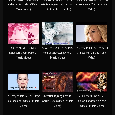
neked egész más (Official
este felmegyek majd hozzád
szerencsém (Official Music
Music Video)
II. (Official Music Video)
Video)
Gerry Music - Lányok
?? Gerry Music ?? - ?? Még
?? Gerry Music ?? - ?? Kacér
szívében lakom (Official
nem veszíthetek (Official
a mosolya (Official Music
Music Video)
Music Video)
Video)
?? Gerry Music ?? - ?? Húnyd
Szeretlek is, meg nem is -
?? Gerry Music ?? - ??
le a szemed (Official Music
Gerry Musc (Official Music
Szóljon hangosan az ének
Video)
Video)
(Official Music Video)