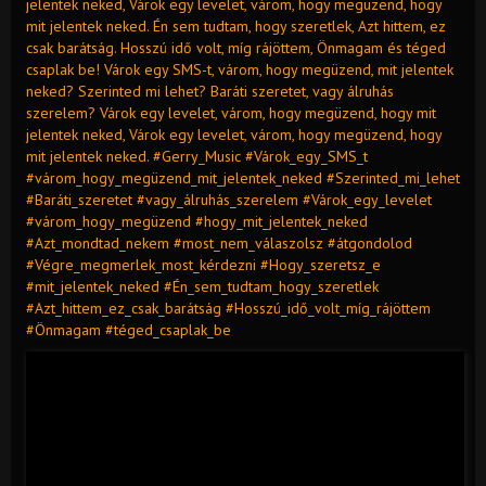
jelentek neked, Várok egy levelet, várom, hogy megüzend, hogy
mit jelentek neked. Én sem tudtam, hogy szeretlek, Azt hittem, ez
csak barátság. Hosszú idő volt, míg rájöttem, Önmagam és téged
csaplak be! Várok egy SMS-t, várom, hogy megüzend, mit jelentek
neked? Szerinted mi lehet? Baráti szeretet, vagy álruhás
szerelem? Várok egy levelet, várom, hogy megüzend, hogy mit
jelentek neked, Várok egy levelet, várom, hogy megüzend, hogy
mit jelentek neked. #Gerry_Music #Várok_egy_SMS_t
#várom_hogy_megüzend_mit_jelentek_neked #Szerinted_mi_lehet
#Baráti_szeretet #vagy_álruhás_szerelem #Várok_egy_levelet
#várom_hogy_megüzend #hogy_mit_jelentek_neked
#Azt_mondtad_nekem #most_nem_válaszolsz #átgondolod
#Végre_megmerlek_most_kérdezni #Hogy_szeretsz_e
#mit_jelentek_neked #Én_sem_tudtam_hogy_szeretlek
#Azt_hittem_ez_csak_barátság #Hosszú_idő_volt_míg_rájöttem
#Önmagam #téged_csaplak_be