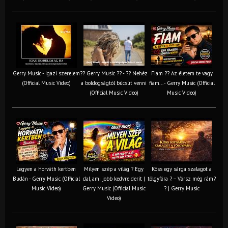
Gerry Music - Igazi szerelem
?? Gerry Music ?? - ?? Nehéz
Fiam ?‍? Az életem te vagy
(Official Music Video)
a boldogságtól búcsút venni
fiam... - Gerry Music (Official
(Official Music Video)
Music Video)
Legyen a Horváth kertben
Milyen szép a világ ? Egy
Köss egy sárga szalagot a
Budán - Gerry Music (Official
dal, ami jobb kedvre derít |
tölgyfára ?️ – Vársz még rám?
Music Video)
Gerry Music (Official Music
? | Gerry Music
Video)