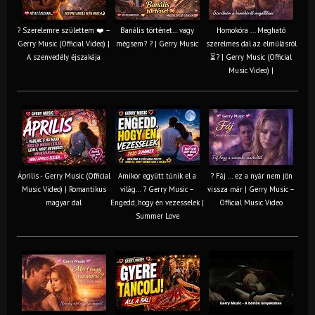
? Szerelemre születtem ❤️ –
Banális történet… vagy
Homokóra ... Megható
Gerry Music (Official Video) |
mégsem? ? | Gerry Music
szerelmes dal az elmúlásról
A szenvedély éjszakája
⏳? | Gerry Music (Official
Music Video) |
Április - Gerry Music (Official
Amikor együtt tűnik el a
? Fáj … ez a nyár nem jön
Music Video) | Romantikus
világ... ? Gerry Music –
vissza már | Gerry Music –
magyar dal
Engedd, hogy én vezesselek |
Official Music Video
Summer Love