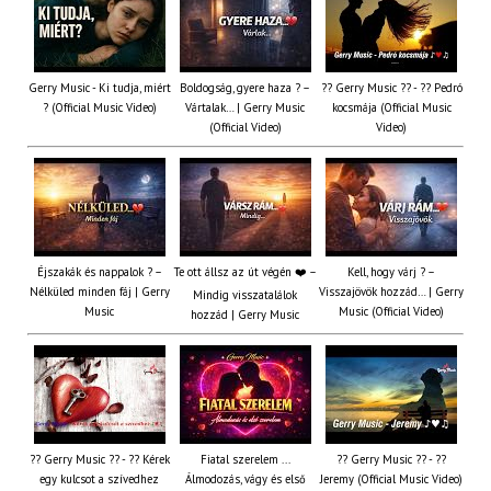
Gerry Music - Ki tudja, miért
Boldogság, gyere haza ? –
?? Gerry Music ?? - ?? Pedró
? (Official Music Video)
Vártalak… | Gerry Music
kocsmája (Official Music
(Official Video)
Video)
Éjszakák és nappalok ? –
Te ott állsz az út végén ❤️ –
Kell, hogy várj ? –
Nélküled minden fáj | Gerry
Visszajövök hozzád… | Gerry
Mindig visszatalálok
Music
Music (Official Video)
hozzád | Gerry Music
?? Gerry Music ?? - ?? Kérek
Fiatal szerelem ...
?? Gerry Music ?? - ??
egy kulcsot a szívedhez
Álmodozás, vágy és első
Jeremy (Official Music Video)