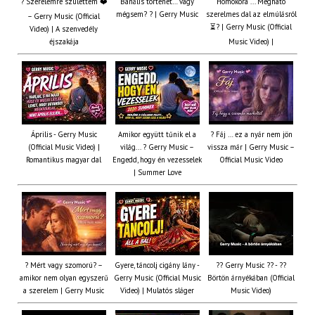
? Szerelemre születtem ❤️
Banális történet… vagy
Homokóra ... Megható
mégsem? ? | Gerry Music
szerelmes dal az elmúlásról
– Gerry Music (Official
⏳? | Gerry Music (Official
Video) | A szenvedély
éjszakája
Music Video) |
Április - Gerry Music
Amikor együtt tűnik el a
? Fáj … ez a nyár nem jön
(Official Music Video) |
világ... ? Gerry Music –
vissza már | Gerry Music –
Romantikus magyar dal
Engedd, hogy én vezesselek
Official Music Video
| Summer Love
? Mért vagy szomorú? –
Gyere, táncolj cigány lány -
?? Gerry Music ?? - ??
amikor nem olyan egyszerű
Gerry Music (Official Music
Börtön árnyékában (Official
a szerelem | Gerry Music
Video) | Mulatós sláger
Music Video)