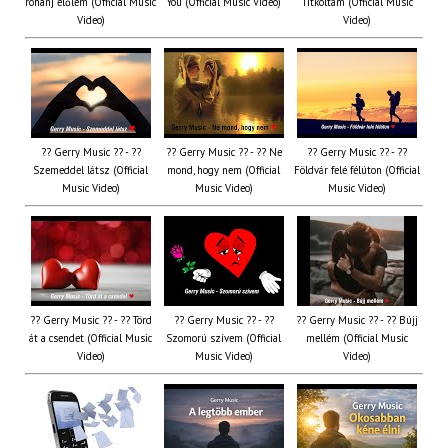
rohanj előlem (Official Music
You (Official Music Video)
Titkoltam (Official Music
Video)
Video)
?? Gerry Music ?? - ??
?? Gerry Music ?? - ?? Ne
?? Gerry Music ?? - ??
Szemeddel látsz (Official
mond, hogy nem (Official
Földvár felé félúton (Official
Music Video)
Music Video)
Music Video)
?? Gerry Music ?? - ?? Törd
?? Gerry Music ?? - ??
?? Gerry Music ?? - ?? Bújj
át a csendet (Official Music
Szomorú szívem (Official
mellém (Official Music
Video)
Music Video)
Video)