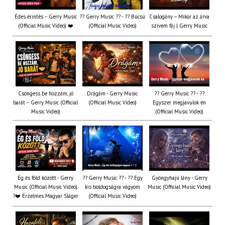
Édes érintés – Gerry Music
?? Gerry Music ?? - ?? Búcsú
Csalogány – Mikor az árva
(Official Music Video) ❤️
(Official Music Video)
szívem fáj | Gerry Music
Csöngess be hozzám, jó
Drágám - Gerry Music
?? Gerry Music ?? - ??
barát – Gerry Music (Official
(Official Music Video)
Egyszer megjavulok én
Music Video)
(Official Music Video)
Ég és föld között - Gerry
?? Gerry Music ?? - ?? Egy
Gyöngyhajú lány - Gerry
Music (Official Music Video)
kis boldogságra vágyom
Music (Official Music Video)
?❤️ Érzelmes Magyar Sláger
(Official Music Video)