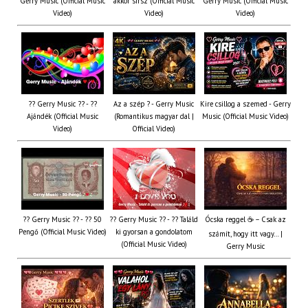
Gerry Music (Official Music
akkor sírsz (Official Music
Gerry Music (Official Music
Video)
Video)
Video)
?? Gerry Music ?? - ??
Az a szép ? - Gerry Music
Kire csillog a szemed - Gerry
Ajándék (Official Music
(Romantikus magyar dal |
Music (Official Music Video)
Video)
Official Video)
?? Gerry Music ?? - ?? 50
?? Gerry Music ?? - ?? Találd
Ócska reggel ☕ – Csak az
Pengő (Official Music Video)
ki gyorsan a gondolatom
számít, hogy itt vagy… |
(Official Music Video)
Gerry Music