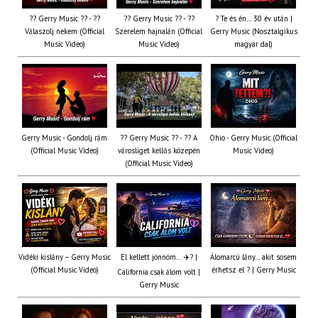
?? Gerry Music ?? - ??
?? Gerry Music ?? - ??
? Te és én… 30 év után |
Válaszolj nekem (Official
Szerelem hajnalán (Official
Gerry Music (Nosztalgikus
Music Video)
Music Video)
magyar dal)
Gerry Music - Gondolj rám
?? Gerry Music ?? - ?? A
Ohio - Gerry Music (Official
(Official Music Video)
városliget kellős közepén
Music Video)
(Official Music Video)
Vidéki kislány – Gerry Music
El kellett jönnöm… ✈️? |
Álomarcú lány… akit sosem
(Official Music Video)
érhetsz el ? | Gerry Music
California csak álom volt |
Gerry Music