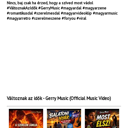
Nincs, baj csak ha érzed, hogy a szíved most vádol
#VáltoznakAzIdők #GerryMusic #magyardal #magyarzene
#romantikusdal #szerelmesdal #magyarvideoklip #magyarmusic
#magyarretro #szerelmeszene #foryou #viral
Változnak az idők - Gerry Music (Official Music Video)