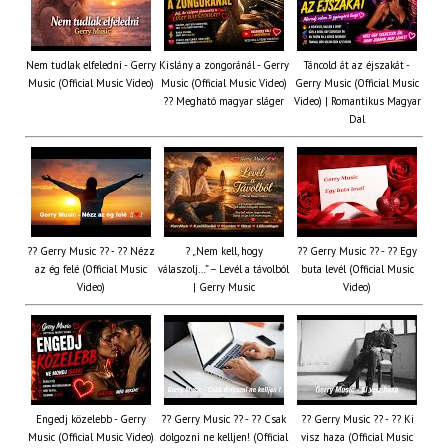
Nem tudlak elfeledni - Gerry
Kislány a zongoránál - Gerry
Táncold át az éjszakát -
Music (Official Music Video)
Music (Official Music Video)
Gerry Music (Official Music
?? Megható magyar sláger
Video) | Romantikus Magyar
Dal
?? Gerry Music ?? - ?? Nézz
? „Nem kell, hogy
?? Gerry Music ?? - ?? Egy
az ég felé (Official Music
válaszolj…” – Levél a távolból
buta levél (Official Music
Video)
| Gerry Music
Video)
Engedj közelebb - Gerry
?? Gerry Music ?? - ?? Csak
?? Gerry Music ?? - ?? Ki
Music (Official Music Video)
dolgozni ne kelljen! (Official
visz haza (Official Music