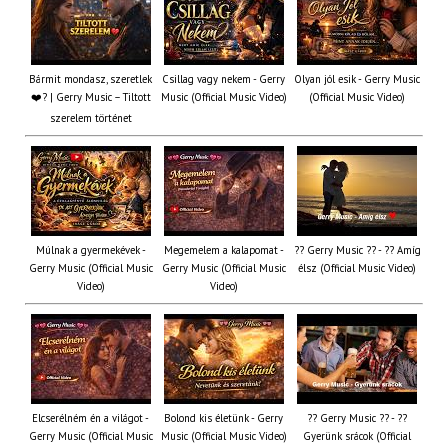
Bármit mondasz, szeretlek
Csillag vagy nekem - Gerry
Olyan jól esik - Gerry Music
❤️‍? | Gerry Music – Tiltott
Music (Official Music Video)
(Official Music Video)
szerelem történet
Múlnak a gyermekévek -
Megemelem a kalapomat -
?? Gerry Music ?? - ?? Amíg
Gerry Music (Official Music
Gerry Music (Official Music
élsz (Official Music Video)
Video)
Video)
Elcserélném én a világot -
Bolond kis életünk - Gerry
?? Gerry Music ?? - ??
Gerry Music (Official Music
Music (Official Music Video)
Gyerünk srácok (Official