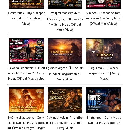
Gerry Music - Olyan szépek
Szállj fel magasra ☁️ ✨
Virágdal ? Szabad voltam,
voltunk (Official Music
nincstelen ✨ – Gerry Music
Kérlek élj, hogy élhessek én
Video)
(Official Music Video)
? – Gerry Music (Official
Music Video)
Ha volna két életem ✨ Miért
Egyszer véget ér ⏳ – Az idő
Régi nóta ? – „Holnap
nincs két életem? ? – Gerry
megváltozom…” | Gerry
mindent megváltoztat |
Music (Official Music Video)
Music
Gerry Music
Nyári éjek asszonya - Gerry
? „Maradj velem…” – amikor
Érints meg – Gerry Music
Music (Official Music Video)?
már csak egy ölelés számít |
(Official Music Video) ??
❤️ Érzelmes Magyar Sláger
Gerry Music