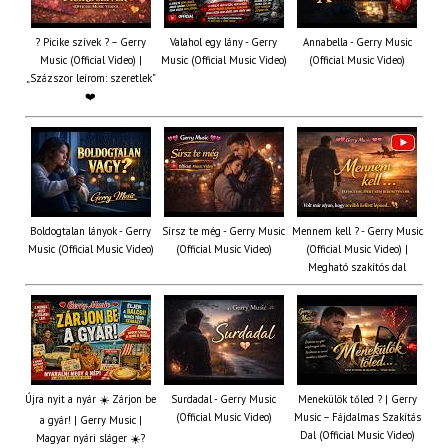
? Picike szívek ? – Gerry
Valahol egy lány - Gerry
Annabella - Gerry Music
Music (Official Video) |
Music (Official Music Video)
(Official Music Video)
„Százszor leírom: szeretlek”
❤️
Boldogtalan lányok - Gerry
Sírsz te még - Gerry Music
Mennem kell ? - Gerry Music
Music (Official Music Video)
(Official Music Video)
(Official Music Video) |
Megható szakítós dal
Újra nyit a nyár ☀️ Zárjon be
Surdadal - Gerry Music
Menekülök tőled ? | Gerry
(Official Music Video)
Music – Fájdalmas Szakítás
a gyár! | Gerry Music |
Dal (Official Music Video)
Magyar nyári sláger ☀️?