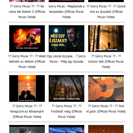
?? Gerry Music ?? - ?? Ha
Gerry Music - Meghalnék a
?? Gerry Music ?? - ?? Szánd
volna két életem II (Official
karjaidban (Official Music
rám az éjszakát (Official
Music Video)
Video)
Music Video)
?? Gerry Music ?? - ?? Veled
Egy utolsó éjszaka… ? Gerry
?? Gerry Music ?? - ??
leélném az életem (Official
Music – Még egy éjszaka
Indulni kell (Official Music
Music Video)
Video)
?? Gerry Music ?? - ??
?? Gerry Music ?? - ??
?? Gerry Music ?? - ?? Sírd
Haragszik az édesanyám
Fordított világ (Official
el gitár (Official Music Video)
(Official Music Video)
Music Video)