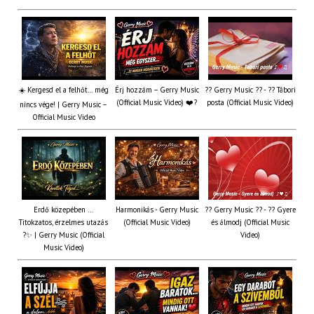
☀️ Kergesd el a felhőt… még
Érj hozzám – Gerry Music
?? Gerry Music ?? - ?? Tábori
(Official Music Video) ❤️?
posta (Official Music Video)
nincs vége! | Gerry Music –
Official Music Video
Erdő közepében ...
Harmonikás - Gerry Music
?? Gerry Music ?? - ?? Gyere
Titokzatos, érzelmes utazás
(Official Music Video)
és álmodj (Official Music
?✨ | Gerry Music (Official
Video)
Music Video)