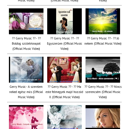
Music Video)
(Official Music Video)
Video)
?? Gerry Music ?? - ??
?? Gerry Music ?? - ??
?? Gerry Music ?? - ?? Jó
Boldog születésnapot
Egyszerűen (Official Music
nekem (Official Music Video)
(Official Music Video)
Video)
Gerry Music - A szerelem
?? Gerry Music ?? - ?? Ma
?? Gerry Music ?? - ?? Nincs
neked egész más (Official
este felmegyek majd hozzád
szerencsém (Official Music
Music Video)
II. (Official Music Video)
Video)