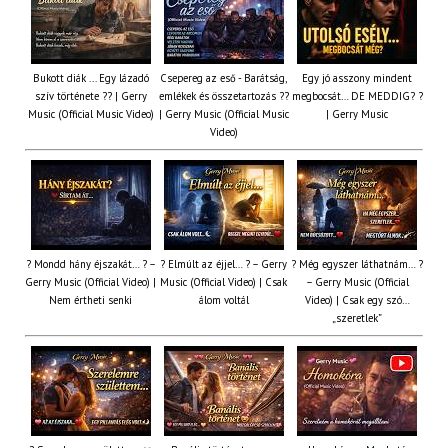
Bukott diák ... Egy lázadó
Csepereg az eső - Barátság,
Egy jó asszony mindent
szív története ?? | Gerry
emlékek és összetartozás ?️?
megbocsát… DE MEDDIG? ?
Music (Official Music Video)
| Gerry Music (Official Music
| Gerry Music
Video)
? Mondd hány éjszakát… ? –
? Elmúlt az éjjel… ? – Gerry
? Még egyszer láthatnám… ?
Gerry Music (Official Video) |
Music (Official Video) | Csak
– Gerry Music (Official
Nem értheti senki
álom voltál
Video) | Csak egy szó…
„szeretlek”