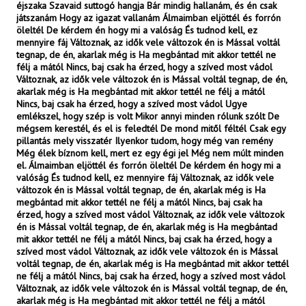
éjszaka Szavaid suttogó hangja Bár mindig hallanám, és én csak
játszanám Hogy az igazat vallanám Álmaimban eljöttél és forrón
öleltél De kérdem én hogy mi a valóság És tudnod kell, ez
mennyire fáj Változnak, az idők vele változok én is Mással voltál
tegnap, de én, akarlak még is Ha megbántad mit akkor tettél ne
félj a mától Nincs, baj csak ha érzed, hogy a szíved most vádol
Változnak, az idők vele változok én is Mással voltál tegnap, de én,
akarlak még is Ha megbántad mit akkor tettél ne félj a mától
Nincs, baj csak ha érzed, hogy a szíved most vádol Ugye
emlékszel, hogy szép is volt Mikor annyi minden rólunk szólt De
mégsem kerestél, és el is feledtél De mond mitől féltél Csak egy
pillantás mely visszatér Ilyenkor tudom, hogy még van remény
Még élek bíznom kell, mert ez egy égi jel Még nem múlt minden
el. Álmaimban eljöttél és forrón öleltél De kérdem én hogy mi a
valóság És tudnod kell, ez mennyire fáj Változnak, az idők vele
változok én is Mással voltál tegnap, de én, akarlak még is Ha
megbántad mit akkor tettél ne félj a mától Nincs, baj csak ha
érzed, hogy a szíved most vádol Változnak, az idők vele változok
én is Mással voltál tegnap, de én, akarlak még is Ha megbántad
mit akkor tettél ne félj a mától Nincs, baj csak ha érzed, hogy a
szíved most vádol Változnak, az idők vele változok én is Mással
voltál tegnap, de én, akarlak még is Ha megbántad mit akkor tettél
ne félj a mától Nincs, baj csak ha érzed, hogy a szíved most vádol
Változnak, az idők vele változok én is Mással voltál tegnap, de én,
akarlak még is Ha megbántad mit akkor tettél ne félj a mától