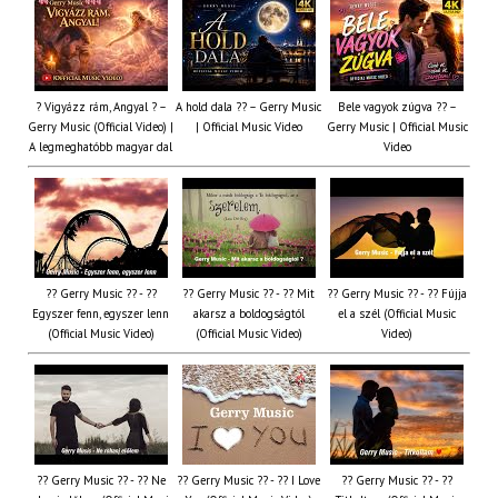
? Vigyázz rám, Angyal ? –
A hold dala ?? – Gerry Music
Bele vagyok zúgva ?? –
Gerry Music (Official Video) |
| Official Music Video
Gerry Music | Official Music
A legmeghatóbb magyar dal
Video
?? Gerry Music ?? - ??
?? Gerry Music ?? - ?? Mit
?? Gerry Music ?? - ?? Fújja
Egyszer fenn, egyszer lenn
akarsz a boldogságtól
el a szél (Official Music
(Official Music Video)
(Official Music Video)
Video)
?? Gerry Music ?? - ?? Ne
?? Gerry Music ?? - ?? I Love
?? Gerry Music ?? - ??