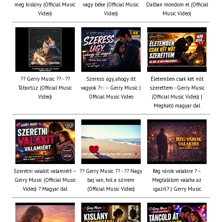
meg kislány (Official Music
vagy béke (Official Music
Dalban mondom el (Official
Video)
Video)
Music Video)
?? Gerry Music ?? - ??
Szeress úgy, ahogy itt
Életemben csak két nőt
Tábortűz (Official Music
vagyok ?✨ – Gerry Music |
szerettem - Gerry Music
Video)
Official Music Video
(Official Music Video) |
Megható magyar dal
Szeretni valakit valamiért –
?? Gerry Music ?? - ?? Nagy
Rég várok valakire ? –
Gerry Music (Official Music
baj van, hol a szívem
Megtalálom valaha az
Video) ? Magyar dal
(Official Music Video)
igazit? | Gerry Music