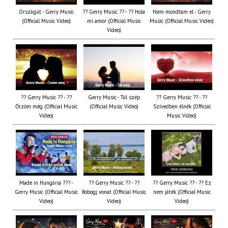
Országút - Gerry Music
?? Gerry Music ?? - ?? Hola
Nem mondtam el - Gerry
(Official Music Video)
mi amor (Official Music
Music (Official Music Video)
Video)
?? Gerry Music ?? - ??
Gerry Music - Túl szép
?? Gerry Music ?? - ??
Őrzöm még (Official Music
(Official Music Video)
Szívedben élnék (Official
Video)
Music Video)
Made in Hungária ??? -
?? Gerry Music ?? - ??
?? Gerry Music ?? - ?? Ez
Gerry Music (Official Music
Robogj vonat (Official Music
nem játék (Official Music
Video)
Video)
Video)