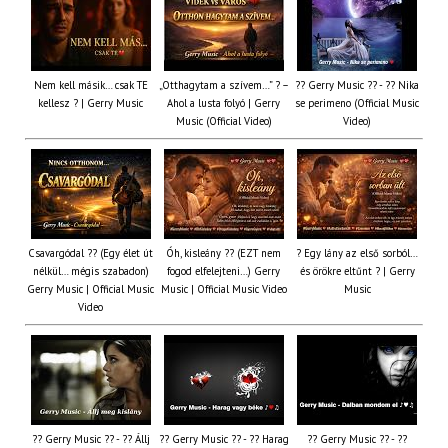
Nem kell másik… csak TE
„Otthagytam a szívem…” ? –
?? Gerry Music ?? - ?? Nika
kellesz ? | Gerry Music
Ahol a lusta folyó | Gerry
se perimeno (Official Music
Music (Official Video)
Video)
Csavargódal ?? (Egy élet út
Óh, kisleány ?? (EZT nem
? Egy lány az első sorból…
nélkül… mégis szabadon)
fogod elfelejteni…) Gerry
és örökre eltűnt ? | Gerry
Gerry Music | Official Music
Music | Official Music Video
Music
Video
?? Gerry Music ?? - ?? Állj
?? Gerry Music ?? - ?? Harag
?? Gerry Music ?? - ??