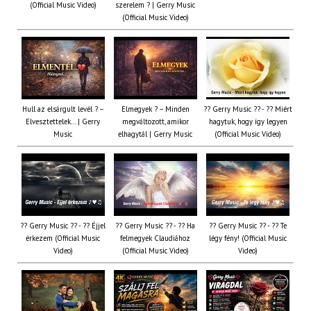
(Official Music Video)
szerelem ? | Gerry Music
(Official Music Video)
Hull az elsárgult levél ? –
Elmegyek ? – Minden
?? Gerry Music ?? - ?? Miért
Elvesztettelek… | Gerry
megváltozott, amikor
hagytuk, hogy így legyen
Music
elhagytál | Gerry Music
(Official Music Video)
?? Gerry Music ?? - ?? Éjjel
?? Gerry Music ?? - ?? Ha
?? Gerry Music ?? - ?? Te
érkezem (Official Music
felmegyek Claudiához
légy fény! (Official Music
Video)
(Official Music Video)
Video)