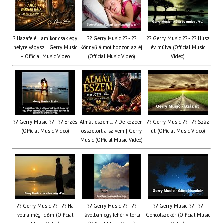
? Hazafelé… amikor csak egy
?? Gerry Music ?? - ??
?? Gerry Music ?? - ?? Húsz
helyre vágysz | Gerry Music
Könnyű álmot hozzon az éj
év múlva (Official Music
– Official Music Video
(Official Music Video)
Video)
?? Gerry Music ?? - ?? Érzés
Almát eszem… ? De közben
?? Gerry Music ?? - ?? Száz
(Official Music Video)
összetört a szívem | Gerry
út (Official Music Video)
Music (Official Music Video)
?? Gerry Music ?? - ?? Ha
?? Gerry Music ?? - ??
?? Gerry Music ?? - ??
volna még időm (Official
Távolban egy fehér vitorla
Göncölszekér (Official Music