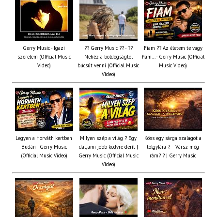
Gerry Music - Igazi
?? Gerry Music ?? - ??
Fiam ?‍? Az életem te vagy
szerelem (Official Music
Nehéz a boldogságtól
fiam... - Gerry Music (Official
Video)
búcsút venni (Official Music
Music Video)
Video)
Legyen a Horváth kertben
Milyen szép a világ ? Egy
Köss egy sárga szalagot a
Budán - Gerry Music
dal, ami jobb kedvre derít |
tölgyfára ?️ – Vársz még
(Official Music Video)
Gerry Music (Official Music
rám? ? | Gerry Music
Video)