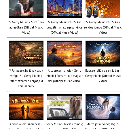
?? Gerry Music ?? - ?? Ének
?? Gerry Music ?? - ?? Azt
?? Gerry Music ?? - ?? Az a
az esőben (Official Music
beszéli már az egész város
rendes iparos (Official Music
Video)
(Official Music Video)
Video)
? Fa leszek, ha fának vagy
A szerelem lángja - Gerry
Egyszer eljön az én időm -
virága ? – Gerry Music |
Music | Romantikus magyar
Gerry Music (Official Music
Miért szeretünk olyat, aki
dal (Official Music Video)
Video)
nem szeret?
Gyere velem szerencse -
Gerry Music - Te csak mindig
Merre jár a boldogság ? -