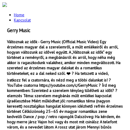
Home
Kapcsolat
Gerry Music
Változnak az idők - Gerry Music (Official Music Video) Egy
érzelmes magyar dal a szerelemről, a múlt emlékeiről és arról,
hogyan változunk az idővel együtt. A „Változnak az idők” egy
történet a reményről, a megbánásról és arról, hogy néha még
akkor is ragaszkodunk valakihez, amikor minden megváltozott. Ha
szereted az érzelmes magyar dalokat és a romantikus
történeteket, ez a dal neked szól. ❤️ ? Ha tetszett a videó,
iratkozz fel a csatornára, és nézd meg a többi dalunkat is! ?
YouTube csatorna https://youtube.com/c/GerryMusic ? Írd meg
kommentben: Szerinted a szerelem tényleg túlélheti az időt? ?
elemzés Téma: szerelem megbánás múlt emlékei kapcsolat
újraélesztése Miért működhet jól: romantikus téma (nagyon
keresett) nosztalgikus hangulat könnyen idézhető refrén érzelmes
történet Célközönség 25–65 év magyar romantikus zene
kedvelői Dance / pop / retro rajongók Dalszöveg: Ha kérdem, én
hogy merre jársz Vajon hol vagy és most mit csinálsz A telefont
várom, és a nevedet látom A rossz utat járom Mennyi bűnös