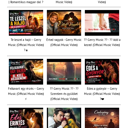
| Romantikus magyar dal ?
Music Video)
Video)
Te leszel a hajó – Gerry
Érted vagyok - Gerry Music
?? Gerry Music ?? - ?? Add a
Music (Official Music Video)
(Official Music Video)
kezed (Official Music Video)
?☀️
Felkavart egy érzés – Gerry
?? Gerry Music ?? - ??
Édes a gyönyör – Gerry
Music (Official Music Video)
Szerelem és gyűlölet
Music (Official Music Video)
⚡
(Official Music Video)
?❤️