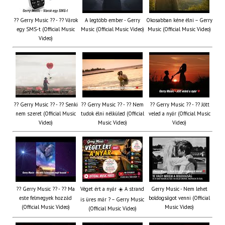
?? Gerry Music ?? - ?? Várok
A legtöbb ember - Gerry
Okosabban kéne élni – Gerry
egy SMS-t (Official Music
Music (Official Music Video)
Music (Official Music Video)
Video)
?? Gerry Music ?? - ?? Senki
?? Gerry Music ?? - ?? Nem
?? Gerry Music ?? - ?? Jött
nem szeret (Official Music
tudok élni nélküled (Official
veled a nyár (Official Music
Video)
Music Video)
Video)
?? Gerry Music ?? - ?? Ma
Véget ért a nyár ☀️ A strand
Gerry Music - Nem lehet
este felmegyek hozzád
boldogságot venni (Official
is üres már ? – Gerry Music
(Official Music Video)
Music Video)
(Official Music Video)