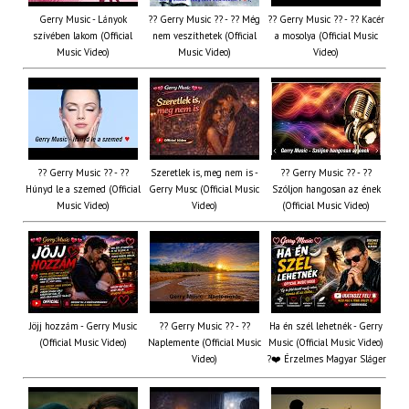
Gerry Music - Lányok
?? Gerry Music ?? - ?? Még
?? Gerry Music ?? - ?? Kacér
szívében lakom (Official
nem veszíthetek (Official
a mosolya (Official Music
Music Video)
Music Video)
Video)
?? Gerry Music ?? - ??
Szeretlek is, meg nem is -
?? Gerry Music ?? - ??
Húnyd le a szemed (Official
Gerry Musc (Official Music
Szóljon hangosan az ének
Music Video)
Video)
(Official Music Video)
Jöjj hozzám - Gerry Music
?? Gerry Music ?? - ??
Ha én szél lehetnék - Gerry
(Official Music Video)
Naplemente (Official Music
Music (Official Music Video)
Video)
?️❤️ Érzelmes Magyar Sláger