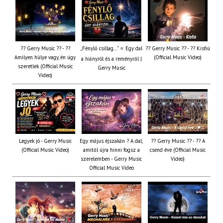
?? Gerry Music ?? - ??
„Fénylő csillag…” ⭐ Egy dal
?? Gerry Music ?? - ?? Kisfiú
Amilyen hülye vagy, én úgy
(Official Music Video)
a hiányról és a reményről |
szeretlek (Official Music
Gerry Music
Video)
Legyek jó - Gerry Music
Egy május éjszakán ? A dal,
?? Gerry Music ?? - ?? A
(Official Music Video)
amitől újra hinni fogsz a
csend éve (Official Music
szerelemben - Gerry Music
Video)
Official Music Video