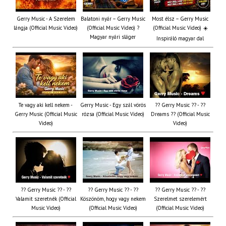
Gerry Music - A Szerelem
Balatoni nyár – Gerry Music
Most élsz – Gerry Music
lángja (Official Music Video)
(Official Music Video) ?
(Official Music Video) ☀️
Magyar nyári sláger
Inspiráló magyar dal
Te vagy aki kell nekem -
Gerry Music - Egy szál vörös
?? Gerry Music ?? - ??
Gerry Music (Official Music
rózsa (Official Music Video)
Dreams ?? (Official Music
Video)
Video)
?? Gerry Music ?? - ??
?? Gerry Music ?? - ??
?? Gerry Music ?? - ??
Valamit szeretnék (Official
Köszönöm, hogy vagy nekem
Szerelmet szerelemért
Music Video)
(Official Music Video)
(Official Music Video)