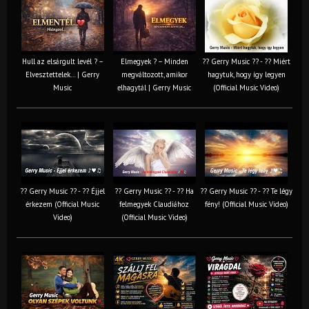
Hull az elsárgult levél ? –
Elmegyek ? – Minden
?? Gerry Music ?? - ?? Miért
Elvesztettelek… | Gerry
megváltozott, amikor
hagytuk, hogy így legyen
Music
elhagytál | Gerry Music
(Official Music Video)
?? Gerry Music ?? - ?? Éjjel
?? Gerry Music ?? - ?? Ha
?? Gerry Music ?? - ?? Te légy
érkezem (Official Music
felmegyek Claudiához
fény! (Official Music Video)
Video)
(Official Music Video)