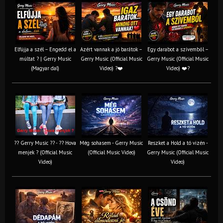
Elfújja a szél – Engedd el a
Azért vannak a jó barátok –
Egy darabot a szívemből –
múltat ? | Gerry Music
Gerry Music (Official Music
Gerry Music (Official Music
(Magyar dal)
Video) ?❤️
Video) ❤️?
?? Gerry Music ?? - ?? Hova
Még sohasem - Gerry Music
Reszket a Hold a tó vizén -
menjek ? (Official Music
(Official Music Video)
Gerry Music (Official Music
Video)
Video)