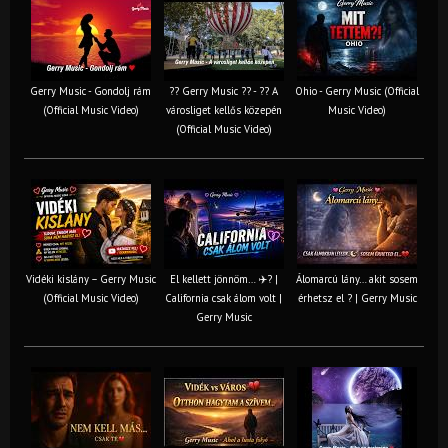
Gerry Music - Gondolj rám
?? Gerry Music ?? - ?? A
Ohio - Gerry Music (Official
(Official Music Video)
városliget kellős közepén
Music Video)
(Official Music Video)
Vidéki kislány – Gerry Music
El kellett jönnöm… ✈️? |
Álomarcú lány… akit sosem
(Official Music Video)
California csak álom volt |
érhetsz el ? | Gerry Music
Gerry Music