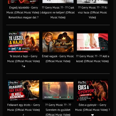
Engedj közelebb - Gerry
?? Gerry Music ?? - ?? Csak
?? Gerry Music ?? - ?? Ki
Music (Official Music Video) |
dolgozni ne kelljen! (Official
visz haza (Official Music
Romantikus magyar dal ?
Music Video)
Video)
Te leszel a hajó – Gerry
Érted vagyok - Gerry Music
?? Gerry Music ?? - ?? Add a
Music (Official Music Video)
(Official Music Video)
kezed (Official Music Video)
?☀️
Felkavart egy érzés – Gerry
?? Gerry Music ?? - ??
Édes a gyönyör – Gerry
Music (Official Music Video)
Szerelem és gyűlölet
Music (Official Music Video) ?
⚡
(Official Music Video)
❤️