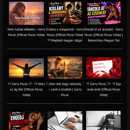
Nem tudlak elfeledni - Gerry
Kislány a zongoránál - Gerry
Táncold át az éjszakát - Gerry
Music (Official Music Video)
Music (Official Music Video)
Music (Official Music Video) |
?? Megható magyar sláger
Romantikus Magyar Dal
?? Gerry Music ?? - ?? Nézz
? „Nem kell, hogy válaszolj…”
?? Gerry Music ?? - ?? Egy
az ég felé (Official Music
– Levél a távolból | Gerry
buta levél (Official Music
Video)
Music
Video)