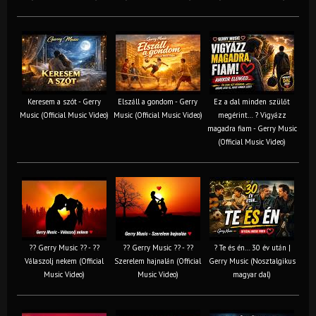
Keresem a szót - Gerry
Elszáll a gondom - Gerry
Ez a dal minden szülőt
Music (Official Music Video)
Music (Official Music Video)
megérint… ? Vigyázz
magadra fiam - Gerry Music
(Official Music Video)
?? Gerry Music ?? - ??
?? Gerry Music ?? - ??
? Te és én… 30 év után |
Válaszolj nekem (Official
Szerelem hajnalán (Official
Gerry Music (Nosztalgikus
Music Video)
Music Video)
magyar dal)