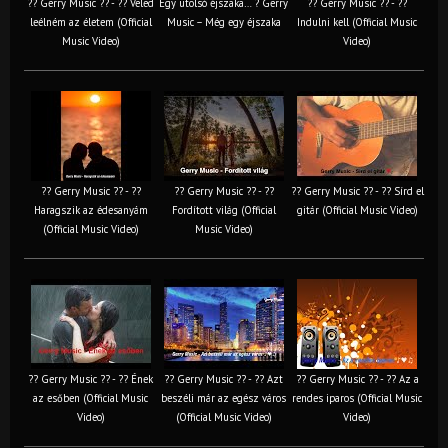
?? Gerry Music ?? - ?? Veled
Egy utolsó éjszaka… ? Gerry
?? Gerry Music ?? - ??
leélném az életem (Official
Music – Még egy éjszaka
Indulni kell (Official Music
Music Video)
Video)
?? Gerry Music ?? - ??
?? Gerry Music ?? - ??
?? Gerry Music ?? - ?? Sírd el
Haragszik az édesanyám
Fordított világ (Official
gitár (Official Music Video)
(Official Music Video)
Music Video)
?? Gerry Music ?? - ?? Ének
?? Gerry Music ?? - ?? Azt
?? Gerry Music ?? - ?? Az a
az esőben (Official Music
beszéli már az egész város
rendes iparos (Official Music
Video)
(Official Music Video)
Video)