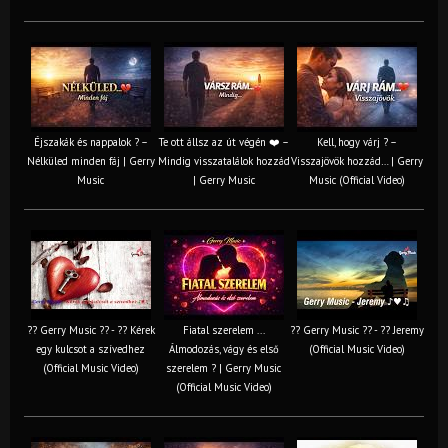
Éjszakák és nappalok ? –
Te ott állsz az út végén ❤️ –
Kell, hogy várj ? –
Nélküled minden fáj | Gerry
Mindig visszatalálok hozzád
Visszajövök hozzád… | Gerry
Music
| Gerry Music
Music (Official Video)
?? Gerry Music ?? - ?? Kérek
Fiatal szerelem ...
?? Gerry Music ?? - ?? Jeremy
egy kulcsot a szívedhez
Álmodozás, vágy és első
(Official Music Video)
(Official Music Video)
szerelem ? | Gerry Music
(Official Music Video)