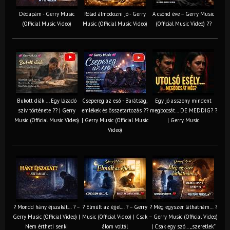
Dédapám - Gerry Music
Rólad álmodozni jó - Gerry
A csönd éve – Gerry Music
(Official Music Video)
Music (Official Music Video)
(Official Music Video) ??
Bukott diák ... Egy lázadó
Csepereg az eső - Barátság,
Egy jó asszony mindent
szív története ?? | Gerry
emlékek és összetartozás ?️?
megbocsát… DE MEDDIG? ?
Music (Official Music Video)
| Gerry Music (Official Music
| Gerry Music
Video)
? Mondd hány éjszakát… ? –
? Elmúlt az éjjel… ? – Gerry
? Még egyszer láthatnám… ?
Gerry Music (Official Video) |
Music (Official Video) | Csak
– Gerry Music (Official Video)
Nem értheti senki
álom voltál
| Csak egy szó… „szeretlek”