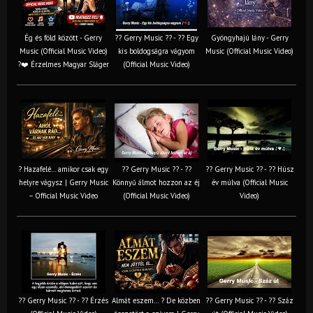
Ég és föld között - Gerry
?? Gerry Music ?? - ?? Egy
Gyöngyhajú lány - Gerry
Music (Official Music Video)
kis boldogságra vágyom
Music (Official Music Video)
?❤️ Érzelmes Magyar Sláger
(Official Music Video)
? Hazafelé… amikor csak egy
?? Gerry Music ?? - ??
?? Gerry Music ?? - ?? Húsz
helyre vágysz | Gerry Music
Könnyű álmot hozzon az éj
év múlva (Official Music
– Official Music Video
(Official Music Video)
Video)
?? Gerry Music ?? - ?? Érzés
Almát eszem… ? De közben
?? Gerry Music ?? - ?? Száz