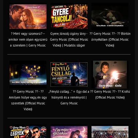
? Mért vagy szomorú? –
Gyere, táncolj cigány lány -
?? Gerry Music ?? - ?? Börtön
amikor nem olyan egyszerű
Gerry Music (Official Music
árnyékában (Official Music
a szerelem | Gerry Music
Video) | Mulatós sláger
Video)
?? Gerry Music ?? - ??
„Fénylő csillag…” ⭐ Egy dal a
?? Gerry Music ?? - ?? Kisfiú
Amilyen hülye vagy, én úgy
hiányról és a reményről |
(Official Music Video)
szeretlek (Official Music
Gerry Music
Video)