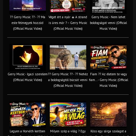
?? Gerry Music ?? - ?? Ma
Véget ért a nyár ☀️ A strand
Gerry Music - Nem lehet
este felmegyek hozzád
is üres már ? – Gerry Music
boldogságot venni (Official
(Official Music Video)
(Official Music Video)
Music Video)
Gerry Music - Igazi szerelem
?? Gerry Music ?? - ?? Nehéz
Fiam ?‍? Az életem te vagy
(Official Music Video)
a boldogságtól búcsút venni
fiam... - Gerry Music (Official
(Official Music Video)
Music Video)
Legyen a Horváth kertben
Milyen szép a világ ? Egy
Köss egy sárga szalagot a