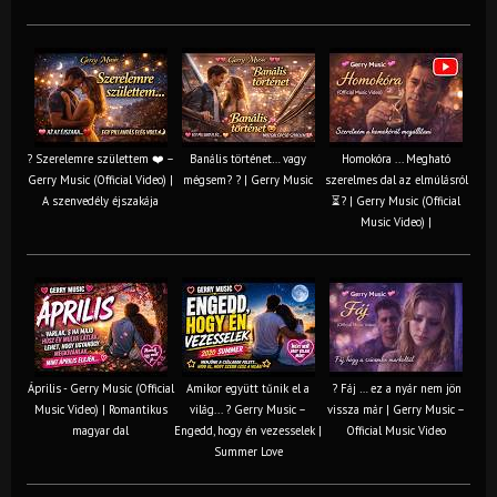
? Szerelemre születtem ❤️ –
Banális történet… vagy
Homokóra ... Megható
Gerry Music (Official Video) |
mégsem? ? | Gerry Music
szerelmes dal az elmúlásról
A szenvedély éjszakája
⏳? | Gerry Music (Official
Music Video) |
Április - Gerry Music (Official
Amikor együtt tűnik el a
? Fáj … ez a nyár nem jön
Music Video) | Romantikus
világ... ? Gerry Music –
vissza már | Gerry Music –
magyar dal
Engedd, hogy én vezesselek |
Official Music Video
Summer Love