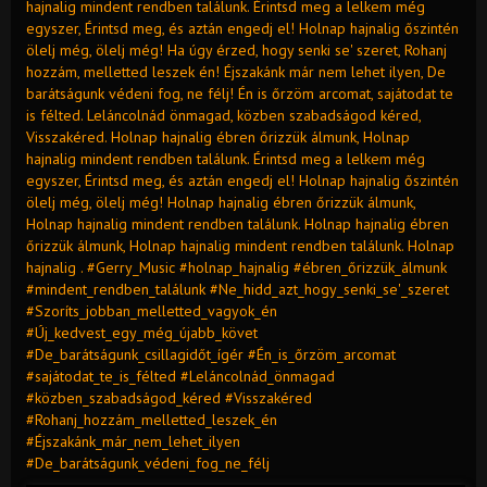
hajnalig mindent rendben találunk. Érintsd meg a lelkem még
egyszer, Érintsd meg, és aztán engedj el! Holnap hajnalig őszintén
ölelj még, ölelj még! Ha úgy érzed, hogy senki se' szeret, Rohanj
hozzám, melletted leszek én! Éjszakánk már nem lehet ilyen, De
barátságunk védeni fog, ne félj! Én is őrzöm arcomat, sajátodat te
is félted. Leláncolnád önmagad, közben szabadságod kéred,
Visszakéred. Holnap hajnalig ébren őrizzük álmunk, Holnap
hajnalig mindent rendben találunk. Érintsd meg a lelkem még
egyszer, Érintsd meg, és aztán engedj el! Holnap hajnalig őszintén
ölelj még, ölelj még! Holnap hajnalig ébren őrizzük álmunk,
Holnap hajnalig mindent rendben találunk. Holnap hajnalig ébren
őrizzük álmunk, Holnap hajnalig mindent rendben találunk. Holnap
hajnalig . #Gerry_Music #holnap_hajnalig #ébren_őrizzük_álmunk
#mindent_rendben_találunk #Ne_hidd_azt_hogy_senki_se'_szeret
#Szoríts_jobban_melletted_vagyok_én
#Új_kedvest_egy_még_újabb_követ
#De_barátságunk_csillagidőt_ígér #Én_is_őrzöm_arcomat
#sajátodat_te_is_félted #Leláncolnád_önmagad
#közben_szabadságod_kéred #Visszakéred
#Rohanj_hozzám_melletted_leszek_én
#Éjszakánk_már_nem_lehet_ilyen
#De_barátságunk_védeni_fog_ne_félj