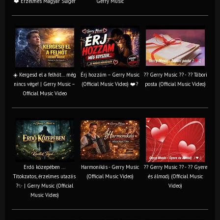
❤️ Érzelmes Magyar Sláger
Gerry Music
☀️ Kergesd el a felhőt… még
Érj hozzám – Gerry Music
?? Gerry Music ?? - ?? Tábori
nincs vége! | Gerry Music –
(Official Music Video) ❤️?
posta (Official Music Video)
Official Music Video
Erdő közepében ...
Harmonikás - Gerry Music
?? Gerry Music ?? - ?? Gyere
Titokzatos, érzelmes utazás
(Official Music Video)
és álmodj (Official Music
?✨ | Gerry Music (Official
Video)
Music Video)