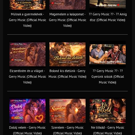
Múlnak a gyermekévek -
Megemelem a kalapomat -
?? Gerry Music ?? - ?? Amíg
Gerry Music (Official Music
Gerry Music (Official Music
élsz (Official Music Video)
Video)
Video)
Elcserélném én a világot -
Bolond kis életünk - Gerry
?? Gerry Music ?? - ??
Gerry Music (Official Music
Music (Official Music Video)
Gyerünk srácok (Official
Video)
Music Video)
Dalolj velem - Gerry Music
Szerelem - Gerry Music
Ne titkold - Gerry Music
(Official Music Video)
(Official Music Video)
(Official Music Video)