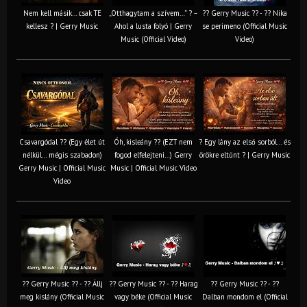
Nem kell másik… csak TE
„Otthagytam a szívem…” ? –
?? Gerry Music ?? - ?? Nika
kellesz ? | Gerry Music
Ahol a lusta folyó | Gerry
se perimeno (Official Music
Music (Official Video)
Video)
Csavargódal ?? (Egy élet út
Óh, kisleány ?? (EZT nem
? Egy lány az első sorból… és
nélkül… mégis szabadon)
fogod elfelejteni…) Gerry
örökre eltűnt ? | Gerry Music
Gerry Music | Official Music
Music | Official Music Video
Video
?? Gerry Music ?? - ?? Állj
?? Gerry Music ?? - ?? Harag
?? Gerry Music ?? - ??
meg kislány (Official Music
vagy béke (Official Music
Dalban mondom el (Official