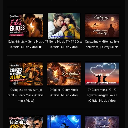
Édes érintés – Gerry Music
?? Gerry Music ?? - ?? Búcsú
Csalogány – Mikor az árva
(Official Music Video) ❤️
(Official Music Video)
szívem fáj | Gerry Music
Csöngess be hozzám, jó
Drágám - Gerry Music
?? Gerry Music ?? - ??
barát – Gerry Music (Official
(Official Music Video)
Egyszer megjavulok én
Music Video)
(Official Music Video)