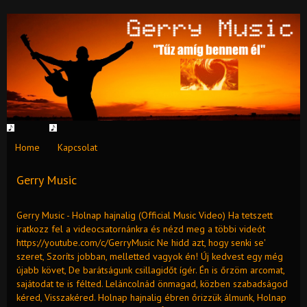
Home
Kapcsolat
Gerry Music
Gerry Music - Holnap hajnalig (Official Music Video) Ha tetszett
iratkozz fel a videocsatornánkra és nézd meg a többi videót
https://youtube.com/c/GerryMusic Ne hidd azt, hogy senki se'
szeret, Szoríts jobban, melletted vagyok én! Új kedvest egy még
újabb követ, De barátságunk csillagidőt ígér. Én is őrzöm arcomat,
sajátodat te is félted. Leláncolnád önmagad, közben szabadságod
kéred, Visszakéred. Holnap hajnalig ébren őrizzük álmunk, Holnap