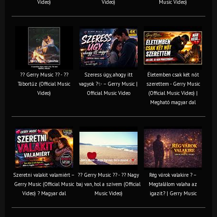
Video)
Video)
Music Video)
?? Gerry Music ?? - ??
Szeress úgy, ahogy itt
Életemben csak két nőt
Tábortűz (Official Music
vagyok ?✨ – Gerry Music |
szerettem - Gerry Music
Video)
Official Music Video
(Official Music Video) |
Megható magyar dal
Szeretni valakit valamiért –
?? Gerry Music ?? - ?? Nagy
Rég várok valakire ? –
Gerry Music (Official Music
baj van, hol a szívem (Official
Megtalálom valaha az
Video) ? Magyar dal
Music Video)
igazit? | Gerry Music