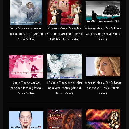
Gerry Music - A szerelem
?? Gerry Music ?? - ?? Ma
?? Gerry Music ?? - ?? Nincs
neked egész más (Official
este felmegyek majd hozzád
szerencsém (Official Music
Music Video)
II. (Official Music Video)
Video)
Gerry Music - Lányok
?? Gerry Music ?? - ?? Még
?? Gerry Music ?? - ?? Kacér
szívében lakom (Official
nem veszíthetek (Official
a mosolya (Official Music
Music Video)
Music Video)
Video)