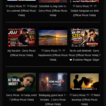
?? Gerry Music ?? - ?? Húnyd
Szeretlek is, meg nem is -
?? Gerry Music ?? - ??
le a szemed (Official Music
Gerry Musc (Official Music
Szóljon hangosan az ének
Video)
Video)
(Official Music Video)
Jöjj hozzám - Gerry Music
?? Gerry Music ?? - ??
Ha én szél lehetnék - Gerry
(Official Music Video)
Naplemente (Official Music
Music (Official Music Video) ?️
Video)
❤️ Érzelmes Magyar Sláger
Gerry Music - Ki tudja, miért
Boldogság, gyere haza ? –
?? Gerry Music ?? - ?? Pedró
? (Official Music Video)
Vártalak… | Gerry Music
kocsmája (Official Music
(Official Video)
Video)