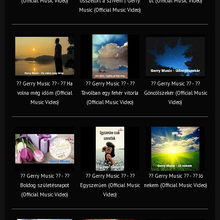
(Official Music Video)
összetört a szívem | Gerry
út (Official Music Video)
Music (Official Music Video)
?? Gerry Music ?? - ?? Ha
?? Gerry Music ?? - ??
?? Gerry Music ?? - ??
volna még időm (Official
Távolban egy fehér vitorla
Göncölszekér (Official Music
Music Video)
(Official Music Video)
Video)
?? Gerry Music ?? - ??
?? Gerry Music ?? - ??
?? Gerry Music ?? - ?? Jó
Boldog születésnapot
Egyszerűen (Official Music
nekem (Official Music Video)
(Official Music Video)
Video)