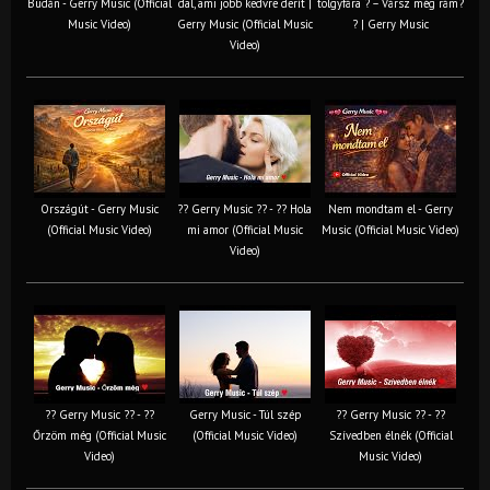
Budán - Gerry Music (Official
dal, ami jobb kedvre derít |
tölgyfára ?️ – Vársz még rám?
Music Video)
Gerry Music (Official Music
? | Gerry Music
Video)
Országút - Gerry Music
?? Gerry Music ?? - ?? Hola
Nem mondtam el - Gerry
(Official Music Video)
mi amor (Official Music
Music (Official Music Video)
Video)
?? Gerry Music ?? - ??
Gerry Music - Túl szép
?? Gerry Music ?? - ??
Őrzöm még (Official Music
(Official Music Video)
Szívedben élnék (Official
Video)
Music Video)