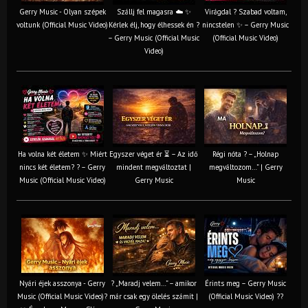
Gerry Music - Olyan szépek
Szállj fel magasra ☁️ ✨
Virágdal ? Szabad voltam,
voltunk (Official Music Video)
Kérlek élj, hogy élhessek én ?
nincstelen ✨ – Gerry Music
– Gerry Music (Official Music
(Official Music Video)
Video)
Ha volna két életem ✨ Miért
Egyszer véget ér ⏳ – Az idő
Régi nóta ? – „Holnap
nincs két életem? ? – Gerry
mindent megváltoztat |
megváltozom…” | Gerry
Music (Official Music Video)
Gerry Music
Music
Nyári éjek asszonya - Gerry
? „Maradj velem…” – amikor
Érints meg – Gerry Music
Music (Official Music Video)?
már csak egy ölelés számít |
(Official Music Video) ??