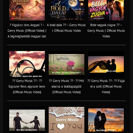
? Vigyázz rám, Angyal ? –
A hold dala ?? – Gerry Music
Bele vagyok zúgva ?? –
Gerry Music (Official Video) |
| Official Music Video
Gerry Music | Official Music
A legmeghatóbb magyar dal
Video
?? Gerry Music ?? - ??
?? Gerry Music ?? - ?? Mit
?? Gerry Music ?? - ?? Fújja
Egyszer fenn, egyszer lenn
akarsz a boldogságtól
el a szél (Official Music
(Official Music Video)
(Official Music Video)
Video)