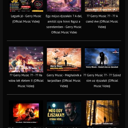
Legyek jó - Gerry Music
Egy május éjszakán ? A dal,
?? Gerry Music ?? - ?? A
(Official Music Video)
amitől újra hinni fogsz a
csend éve (Official Music
szerelemben - Gerry Music
Video)
Official Music Video
?? Gerry Music ?? - ?? Ha
Gerry Music - Meghalnék a
?? Gerry Music ?? - ?? Szánd
volna két életem II (Official
karjaidban (Official Music
rám az éjszakát (Official
Music Video)
Video)
Music Video)