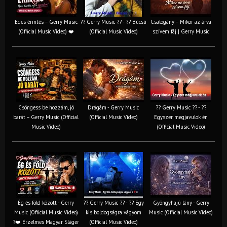
Édes érintés – Gerry Music
?? Gerry Music ?? - ?? Búcsú
Csalogány – Mikor az árva
(Official Music Video) ❤️
(Official Music Video)
szívem fáj | Gerry Music
Csöngess be hozzám, jó
Drágám - Gerry Music
?? Gerry Music ?? - ??
barát – Gerry Music (Official
(Official Music Video)
Egyszer megjavulok én
Music Video)
(Official Music Video)
Ég és föld között - Gerry
?? Gerry Music ?? - ?? Egy
Gyöngyhajú lány - Gerry
Music (Official Music Video)
kis boldogságra vágyom
Music (Official Music Video)
?❤️ Érzelmes Magyar Sláger
(Official Music Video)