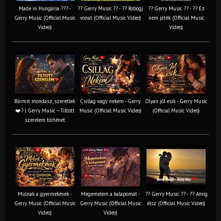
Made in Hungária ??? -
?? Gerry Music ?? - ?? Robogj
?? Gerry Music ?? - ?? Ez
Gerry Music (Official Music
vonat (Official Music Video)
nem játék (Official Music
Video)
Video)
Bármit mondasz, szeretlek
Csillag vagy nekem - Gerry
Olyan jól esik - Gerry Music
❤️‍? | Gerry Music – Tiltott
Music (Official Music Video)
(Official Music Video)
szerelem történet
Múlnak a gyermekévek -
Megemelem a kalapomat -
?? Gerry Music ?? - ?? Amíg
Gerry Music (Official Music
Gerry Music (Official Music
élsz (Official Music Video)
Video)
Video)