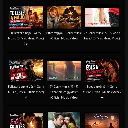
Te leszel a hajó – Gerry
Érted vagyok - Gerry Music
?? Gerry Music ?? - ?? Add a
Music (Official Music Video)
(Official Music Video)
kezed (Official Music Video)
?☀️
Felkavart egy érzés – Gerry
?? Gerry Music ?? - ??
Édes a gyönyör – Gerry
Music (Official Music Video)
Szerelem és gyűlölet
Music (Official Music Video) ?
⚡
(Official Music Video)
❤️