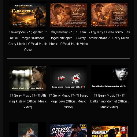
Csavargódal ?? (Egy élet út
Óh, kisleány ?? (EZT nem
? Egy lány az első sorból… és
nélkül… mégis szabadon)
fogod elfelejteni…) Gerry
örökre eltűnt ? | Gerry Music
Gerry Music | Official Music
Music | Official Music Video
Video
?? Gerry Music ?? - ?? Állj
?? Gerry Music ?? - ?? Harag
?? Gerry Music ?? - ??
meg kislány (Official Music
vagy béke (Official Music
Dalban mondom el (Official
Video)
Video)
Music Video)