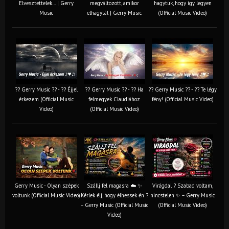
Elvesztettelek… | Gerry
megváltozott, amikor
hagytuk, hogy így legyen
Music
elhagytál | Gerry Music
(Official Music Video)
?? Gerry Music ?? - ?? Éjjel
?? Gerry Music ?? - ?? Ha
?? Gerry Music ?? - ?? Te légy
érkezem (Official Music
felmegyek Claudiához
fény! (Official Music Video)
Video)
(Official Music Video)
Gerry Music - Olyan szépek
Szállj fel magasra ☁️ ✨
Virágdal ? Szabad voltam,
voltunk (Official Music Video)
Kérlek élj, hogy élhessek én ?
nincstelen ✨ – Gerry Music
– Gerry Music (Official Music
(Official Music Video)
Video)