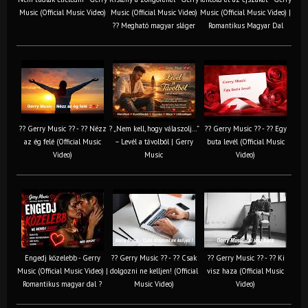
Music (Official Music Video)
Music (Official Music Video)
Music (Official Music Video) |
?? Megható magyar sláger
Romantikus Magyar Dal
?? Gerry Music ?? - ?? Nézz
? „Nem kell, hogy válaszolj…”
?? Gerry Music ?? - ?? Egy
az ég felé (Official Music
– Levél a távolból | Gerry
buta levél (Official Music
Video)
Music
Video)
Engedj közelebb - Gerry
?? Gerry Music ?? - ?? Csak
?? Gerry Music ?? - ?? Ki
Music (Official Music Video) |
dolgozni ne kelljen! (Official
visz haza (Official Music
Romantikus magyar dal ?
Music Video)
Video)