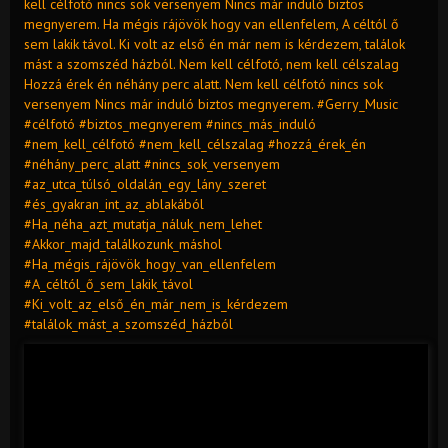
kell célfotó nincs sok versenyem Nincs már induló biztos
megnyerem. Ha mégis rájövök hogy van ellenfelem, A céltól ő
sem lakik távol. Ki volt az első én már nem is kérdezem, találok
mást a szomszéd házból. Nem kell célfotó, nem kell célszalag
Hozzá érek én néhány perc alatt. Nem kell célfotó nincs sok
versenyem Nincs már induló biztos megnyerem. #Gerry_Music
#célfotó #biztos_megnyerem #nincs_más_induló
#nem_kell_célfotó #nem_kell_célszalag #hozzá_érek_én
#néhány_perc_alatt #nincs_sok_versenyem
#az_utca_túlsó_oldalán_egy_lány_szeret
#és_gyakran_int_az_ablakából
#Ha_néha_azt_mutatja_náluk_nem_lehet
#Akkor_majd_találkozunk_máshol
#Ha_mégis_rájövök_hogy_van_ellenfelem
#A_céltól_ő_sem_lakik_távol
#Ki_volt_az_első_én_már_nem_is_kérdezem
#találok_mást_a_szomszéd_házból