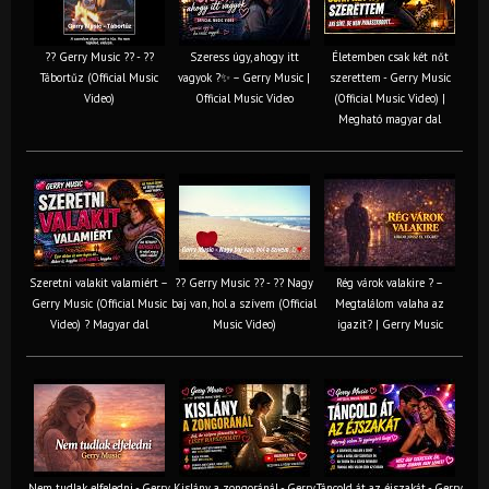
?? Gerry Music ?? - ??
Szeress úgy, ahogy itt
Életemben csak két nőt
Tábortűz (Official Music
vagyok ?✨ – Gerry Music |
szerettem - Gerry Music
Video)
Official Music Video
(Official Music Video) |
Megható magyar dal
Szeretni valakit valamiért –
?? Gerry Music ?? - ?? Nagy
Rég várok valakire ? –
Gerry Music (Official Music
baj van, hol a szívem (Official
Megtalálom valaha az
Video) ? Magyar dal
Music Video)
igazit? | Gerry Music
Nem tudlak elfeledni - Gerry
Kislány a zongoránál - Gerry
Táncold át az éjszakát - Gerry