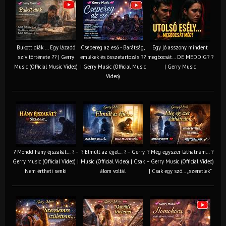
Bukott diák ... Egy lázadó
Csepereg az eső - Barátság,
Egy jó asszony mindent
szív története ?? | Gerry
emlékek és összetartozás ?️?
megbocsát… DE MEDDIG? ?
Music (Official Music Video)
| Gerry Music (Official Music
| Gerry Music
Video)
? Mondd hány éjszakát… ? –
? Elmúlt az éjjel… ? – Gerry
? Még egyszer láthatnám… ?
Gerry Music (Official Video) |
Music (Official Video) | Csak
– Gerry Music (Official Video)
Nem értheti senki
álom voltál
| Csak egy szó… „szeretlek”