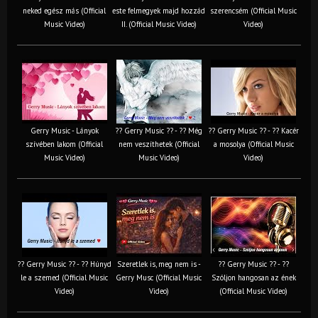
neked egész más (Official
este felmegyek majd hozzád
szerencsém (Official Music
Music Video)
II. (Official Music Video)
Video)
Gerry Music - Lányok
?? Gerry Music ?? - ?? Még
?? Gerry Music ?? - ?? Kacér
szívében lakom (Official
nem veszíthetek (Official
a mosolya (Official Music
Music Video)
Music Video)
Video)
?? Gerry Music ?? - ?? Húnyd
Szeretlek is, meg nem is -
?? Gerry Music ?? - ??
le a szemed (Official Music
Gerry Musc (Official Music
Szóljon hangosan az ének
Video)
Video)
(Official Music Video)