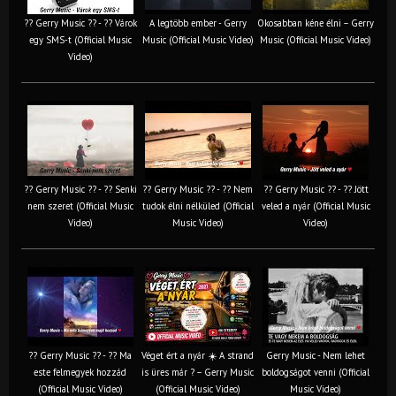
?? Gerry Music ?? - ?? Várok
A legtöbb ember - Gerry
Okosabban kéne élni – Gerry
egy SMS-t (Official Music
Music (Official Music Video)
Music (Official Music Video)
Video)
?? Gerry Music ?? - ?? Senki
?? Gerry Music ?? - ?? Nem
?? Gerry Music ?? - ?? Jött
nem szeret (Official Music
tudok élni nélküled (Official
veled a nyár (Official Music
Video)
Music Video)
Video)
?? Gerry Music ?? - ?? Ma
Véget ért a nyár ☀️ A strand
Gerry Music - Nem lehet
este felmegyek hozzád
is üres már ? – Gerry Music
boldogságot venni (Official
(Official Music Video)
(Official Music Video)
Music Video)