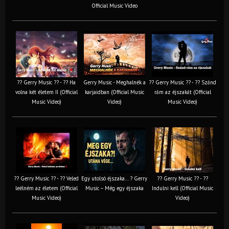
Official Music Video
?? Gerry Music ?? - ?? Ha
Gerry Music - Meghalnék a
?? Gerry Music ?? - ?? Szánd
volna két életem II (Official
karjaidban (Official Music
rám az éjszakát (Official
Music Video)
Video)
Music Video)
?? Gerry Music ?? - ?? Veled
Egy utolsó éjszaka… ? Gerry
?? Gerry Music ?? - ??
leélném az életem (Official
Music – Még egy éjszaka
Indulni kell (Official Music
Music Video)
Video)