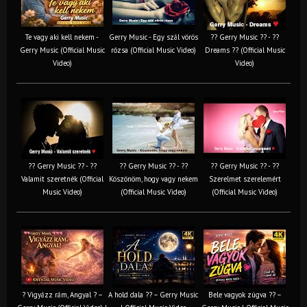
Te vagy aki kell nekem -
Gerry Music - Egy szál vörös
?? Gerry Music ?? - ??
Gerry Music (Official Music
rózsa (Official Music Video)
Dreams ?? (Official Music
Video)
Video)
?? Gerry Music ?? - ??
?? Gerry Music ?? - ??
?? Gerry Music ?? - ??
Valamit szeretnék (Official
Köszönöm, hogy vagy nekem
Szerelmet szerelemért
Music Video)
(Official Music Video)
(Official Music Video)
? Vigyázz rám, Angyal ? –
A hold dala ?? – Gerry Music
Bele vagyok zúgva ?? –