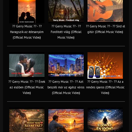
?? Gerry Music ?? - ??
?? Gerry Music ?? - ??
?? Gerry Music ?? - ?? Sírd el
Haragszik az édesanyám
Fordított világ (Official
gitár (Official Music Video)
(Official Music Video)
Music Video)
?? Gerry Music ?? - ?? Ének
?? Gerry Music ?? - ?? Azt
?? Gerry Music ?? - ?? Az a
az esőben (Official Music
beszéli már az egész város
rendes iparos (Official Music
Video)
(Official Music Video)
Video)