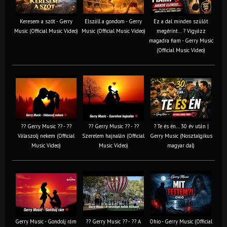
Keresem a szót - Gerry
Elszáll a gondom - Gerry
Ez a dal minden szülőt
Music (Official Music Video)
Music (Official Music Video)
megérint… ? Vigyázz
magadra fiam - Gerry Music
(Official Music Video)
?? Gerry Music ?? - ??
?? Gerry Music ?? - ??
? Te és én… 30 év után |
Válaszolj nekem (Official
Szerelem hajnalán (Official
Gerry Music (Nosztalgikus
Music Video)
Music Video)
magyar dal)
Gerry Music - Gondolj rám
?? Gerry Music ?? - ?? A
Ohio - Gerry Music (Official