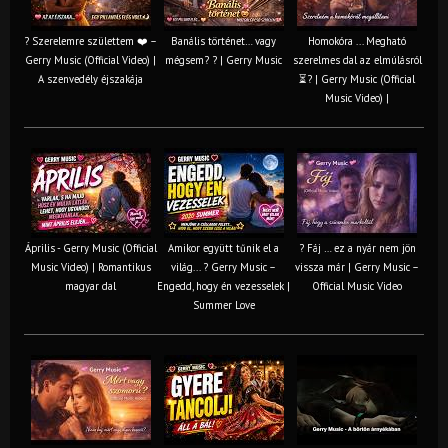
? Szerelemre születtem ❤️ –
Banális történet… vagy
Homokóra ... Megható
Gerry Music (Official Video) |
mégsem? ? | Gerry Music
szerelmes dal az elmúlásról
A szenvedély éjszakája
⏳? | Gerry Music (Official
Music Video) |
Április - Gerry Music (Official
Amikor együtt tűnik el a
? Fáj … ez a nyár nem jön
Music Video) | Romantikus
világ... ? Gerry Music –
vissza már | Gerry Music –
magyar dal
Engedd, hogy én vezesselek |
Official Music Video
Summer Love