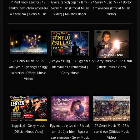
? Mért vagy szomorú? –
Gyere, táncolj cigány lány -
?? Gerry Music ?? - ?? Börtön
amikor nem olyan egyszerű
Gerry Music (Official Music
árnyékában (Official Music
a szerelem | Gerry Music
Video) | Mulatós sláger
Video)
?? Gerry Music ?? - ??
„Fénylő csillag…” ⭐ Egy dal a
?? Gerry Music ?? - ?? Kisfiú
Amilyen hülye vagy, én úgy
hiányról és a reményről |
(Official Music Video)
szeretlek (Official Music
Gerry Music
Video)
Legyek jó - Gerry Music
Egy május éjszakán ? A dal,
?? Gerry Music ?? - ?? A
(Official Music Video)
amitől újra hinni fogsz a
csend éve (Official Music
szerelemben - Gerry Music
Video)