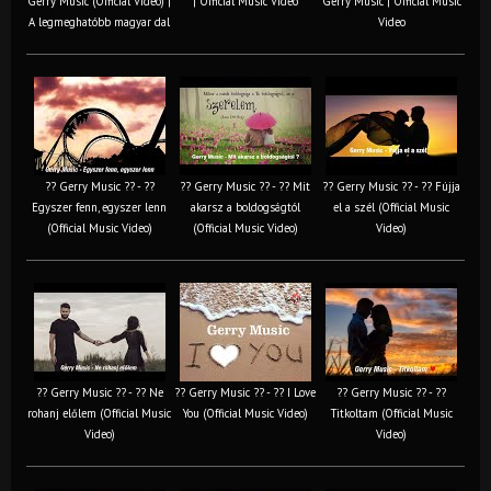
Gerry Music (Official Video) |
| Official Music Video
Gerry Music | Official Music
A legmeghatóbb magyar dal
Video
?? Gerry Music ?? - ??
?? Gerry Music ?? - ?? Mit
?? Gerry Music ?? - ?? Fújja
Egyszer fenn, egyszer lenn
akarsz a boldogságtól
el a szél (Official Music
(Official Music Video)
(Official Music Video)
Video)
?? Gerry Music ?? - ?? Ne
?? Gerry Music ?? - ?? I Love
?? Gerry Music ?? - ??
rohanj előlem (Official Music
You (Official Music Video)
Titkoltam (Official Music
Video)
Video)