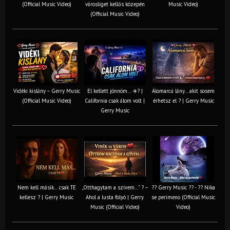
(Official Music Video)
városliget kellős közepén
Music Video)
(Official Music Video)
Vidéki kislány – Gerry Music
El kellett jönnöm… ✈️? |
Álomarcú lány… akit sosem
(Official Music Video)
California csak álom volt |
érhetsz el ? | Gerry Music
Gerry Music
Nem kell másik… csak TE
„Otthagytam a szívem…” ? –
?? Gerry Music ?? - ?? Nika
kellesz ? | Gerry Music
Ahol a lusta folyó | Gerry
se perimeno (Official Music
Music (Official Video)
Video)