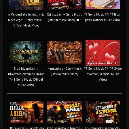
☀️ Kergesd el a felhőt… még
Érj hozzám – Gerry Music
?? Gerry Music ?? - ?? Tábori
nincs vége! | Gerry Music –
(Official Music Video) ❤️?
posta (Official Music Video)
Official Music Video
Erdő közepében ...
Harmonikás - Gerry Music
?? Gerry Music ?? - ?? Gyere
Titokzatos, érzelmes utazás
(Official Music Video)
és álmodj (Official Music
?✨ | Gerry Music (Official
Video)
Music Video)
Elfújja a szél – Engedd el a
Azért vannak a jó barátok –
Egy darabot a szívemből –