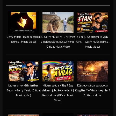
Gerry Music - Igazi szerelem
?? Gerry Music ?? - ?? Nehéz
Fiam ?‍? Az életem te vagy
(Official Music Video)
a boldogságtól búcsút venni
fiam... - Gerry Music (Official
(Official Music Video)
Music Video)
Legyen a Horváth kertben
Milyen szép a világ ? Egy
Köss egy sárga szalagot a
Budán - Gerry Music (Official
dal, ami jobb kedvre derít |
tölgyfára ?️ – Vársz még rám?
Music Video)
Gerry Music (Official Music
? | Gerry Music
Video)