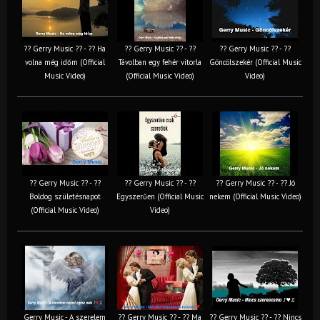
?? Gerry Music ?? - ?? Ha
?? Gerry Music ?? - ??
?? Gerry Music ?? - ??
volna még időm (Official
Távolban egy fehér vitorla
Göncölszekér (Official Music
Music Video)
(Official Music Video)
Video)
?? Gerry Music ?? - ??
?? Gerry Music ?? - ??
?? Gerry Music ?? - ?? Jó
Boldog születésnapot
Egyszerűen (Official Music
nekem (Official Music Video)
(Official Music Video)
Video)
Gerry Music - A szerelem
?? Gerry Music ?? - ?? Ma
?? Gerry Music ?? - ?? Nincs