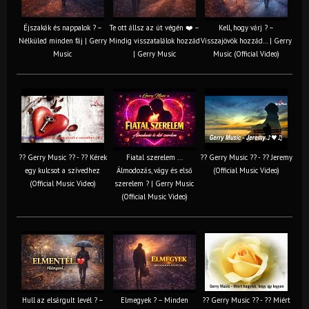
Éjszakák és nappalok ? –
Te ott állsz az út végén ❤️ –
Kell, hogy várj ? –
Nélküled minden fáj | Gerry
Mindig visszatalálok hozzád
Visszajövök hozzád… | Gerry
Music
| Gerry Music
Music (Official Video)
?? Gerry Music ?? - ?? Kérek
Fiatal szerelem ...
?? Gerry Music ?? - ?? Jeremy
egy kulcsot a szívedhez
Álmodozás, vágy és első
(Official Music Video)
(Official Music Video)
szerelem ? | Gerry Music
(Official Music Video)
Hull az elsárgult levél ? –
Elmegyek ? – Minden
?? Gerry Music ?? - ?? Miért