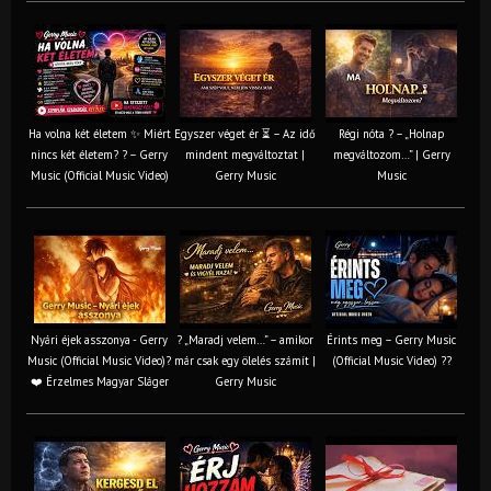
Ha volna két életem ✨ Miért
Egyszer véget ér ⏳ – Az idő
Régi nóta ? – „Holnap
nincs két életem? ? – Gerry
mindent megváltoztat |
megváltozom…” | Gerry
Music (Official Music Video)
Gerry Music
Music
Nyári éjek asszonya - Gerry
? „Maradj velem…” – amikor
Érints meg – Gerry Music
Music (Official Music Video)?
már csak egy ölelés számít |
(Official Music Video) ??
❤️ Érzelmes Magyar Sláger
Gerry Music