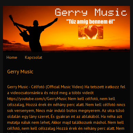
Home
Kapcsolat
Gerry Music
Gerry Music - Célfotó (Official Music Video) Ha tetszett iratkozz fel
a videocsatornánkra és nézd meg a többi videót
https://youtube.com/c/GerryMusic Nem kell célfotó, nem kell
célszalag, Hozzá érek én néhány perc alatt. Nem kell célfotó nincs
sok versenyem, Nincs már induló biztos megnyerem. Az utca túlsó
oldalán egy lány szeret, És gyakran int az ablakából. Ha néha azt
mutatja náluk nem lehet, Akkor majd találkozunk máshol. Nem kell
célfotó, nem kell célszalag Hozzá érek én néhány perc alatt. Nem