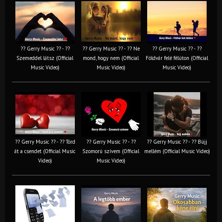
?? Gerry Music ?? - ??
?? Gerry Music ?? - ?? Ne
?? Gerry Music ?? - ??
Szemeddel látsz (Official
mond, hogy nem (Official
Földvár felé félúton (Official
Music Video)
Music Video)
Music Video)
?? Gerry Music ?? - ?? Törd
?? Gerry Music ?? - ??
?? Gerry Music ?? - ?? Bújj
át a csendet (Official Music
Szomorú szívem (Official
mellém (Official Music Video)
Video)
Music Video)