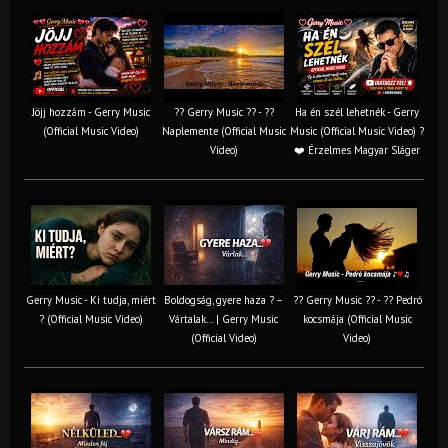
Jöjj hozzám - Gerry Music
?? Gerry Music ?? - ??
Ha én szél lehetnék - Gerry
(Official Music Video)
Naplemente (Official Music
Music (Official Music Video) ?️
Video)
❤️ Érzelmes Magyar Sláger
Gerry Music - Ki tudja, miért
Boldogság, gyere haza ? –
?? Gerry Music ?? - ?? Pedró
? (Official Music Video)
Vártalak… | Gerry Music
kocsmája (Official Music
(Official Video)
Video)