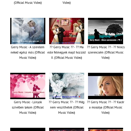
(Official Music Video)
Video)
Gerry Music - A szerelem
?? Gerry Music ?? - ?? Ma
?? Gerry Music ?? - ?? Nincs
neked egész más (Official
este felmegyek majd hozzád
szerencsém (Official Music
Music Video)
II. (Official Music Video)
Video)
Gerry Music - Lányok
?? Gerry Music ?? - ?? Még
?? Gerry Music ?? - ?? Kacér
szívében lakom (Official
nem veszíthetek (Official
a mosolya (Official Music
Music Video)
Music Video)
Video)