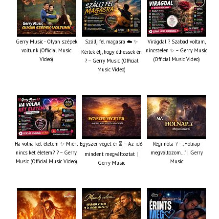
Gerry Music - Olyan szépek
Szállj fel magasra ☁️ ✨
Virágdal ? Szabad voltam,
voltunk (Official Music
nincstelen ✨ – Gerry Music
Kérlek élj, hogy élhessek én
Video)
(Official Music Video)
? – Gerry Music (Official
Music Video)
Ha volna két életem ✨ Miért
Egyszer véget ér ⏳ – Az idő
Régi nóta ? – „Holnap
nincs két életem? ? – Gerry
megváltozom…” | Gerry
mindent megváltoztat |
Music (Official Music Video)
Music
Gerry Music