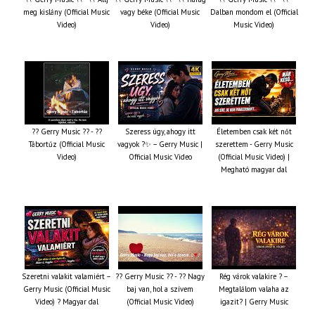
meg kislány (Official Music
vagy béke (Official Music
Dalban mondom el (Official
Video)
Video)
Music Video)
?? Gerry Music ?? - ??
Szeress úgy, ahogy itt
Életemben csak két nőt
Tábortűz (Official Music
vagyok ?✨ – Gerry Music |
szerettem - Gerry Music
Video)
Official Music Video
(Official Music Video) |
Megható magyar dal
Szeretni valakit valamiért –
?? Gerry Music ?? - ?? Nagy
Rég várok valakire ? –
Gerry Music (Official Music
baj van, hol a szívem
Megtalálom valaha az
Video) ? Magyar dal
(Official Music Video)
igazit? | Gerry Music