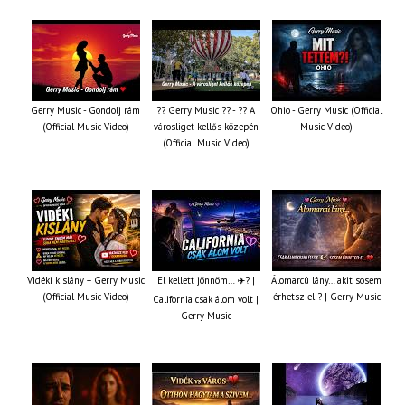
Gerry Music - Gondolj rám
?? Gerry Music ?? - ?? A
Ohio - Gerry Music (Official
(Official Music Video)
városliget kellős közepén
Music Video)
(Official Music Video)
Vidéki kislány – Gerry Music
El kellett jönnöm… ✈️? |
Álomarcú lány… akit sosem
(Official Music Video)
érhetsz el ? | Gerry Music
California csak álom volt |
Gerry Music