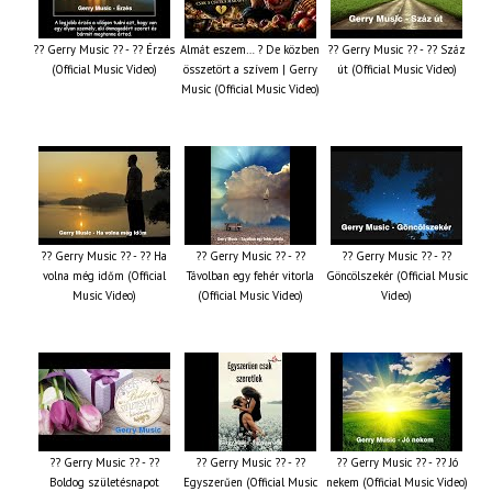
?? Gerry Music ?? - ?? Érzés
Almát eszem… ? De közben
?? Gerry Music ?? - ?? Száz
(Official Music Video)
összetört a szívem | Gerry
út (Official Music Video)
Music (Official Music Video)
?? Gerry Music ?? - ?? Ha
?? Gerry Music ?? - ??
?? Gerry Music ?? - ??
volna még időm (Official
Távolban egy fehér vitorla
Göncölszekér (Official Music
Music Video)
(Official Music Video)
Video)
?? Gerry Music ?? - ??
?? Gerry Music ?? - ??
?? Gerry Music ?? - ?? Jó
Boldog születésnapot
Egyszerűen (Official Music
nekem (Official Music Video)