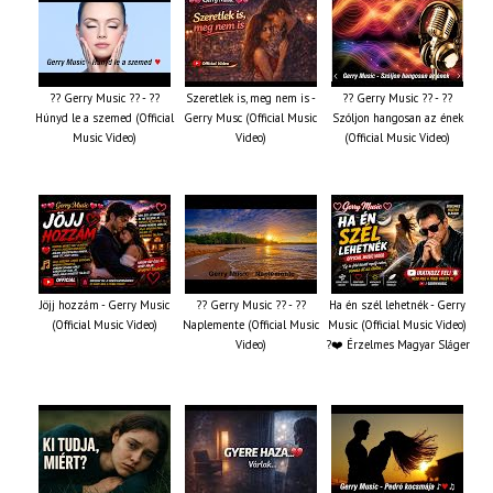
?? Gerry Music ?? - ??
Szeretlek is, meg nem is -
?? Gerry Music ?? - ??
Húnyd le a szemed (Official
Gerry Musc (Official Music
Szóljon hangosan az ének
Music Video)
Video)
(Official Music Video)
Jöjj hozzám - Gerry Music
?? Gerry Music ?? - ??
Ha én szél lehetnék - Gerry
(Official Music Video)
Naplemente (Official Music
Music (Official Music Video)
Video)
?️❤️ Érzelmes Magyar Sláger