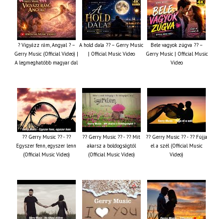
? Vigyázz rám, Angyal ? –
A hold dala ?? – Gerry Music
Bele vagyok zúgva ?? –
Gerry Music (Official Video) |
| Official Music Video
Gerry Music | Official Music
A legmeghatóbb magyar dal
Video
?? Gerry Music ?? - ??
?? Gerry Music ?? - ?? Mit
?? Gerry Music ?? - ?? Fújja
Egyszer fenn, egyszer lenn
akarsz a boldogságtól
el a szél (Official Music
(Official Music Video)
(Official Music Video)
Video)