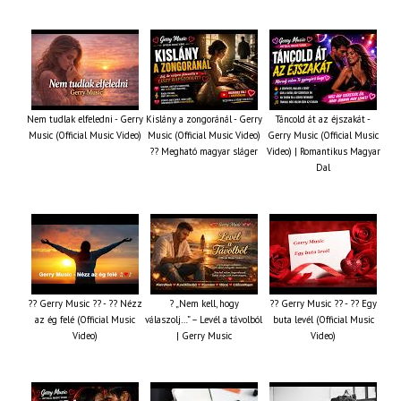
Nem tudlak elfeledni - Gerry
Kislány a zongoránál - Gerry
Táncold át az éjszakát -
Music (Official Music Video)
Music (Official Music Video)
Gerry Music (Official Music
?? Megható magyar sláger
Video) | Romantikus Magyar
Dal
?? Gerry Music ?? - ?? Nézz
? „Nem kell, hogy
?? Gerry Music ?? - ?? Egy
az ég felé (Official Music
válaszolj…” – Levél a távolból
buta levél (Official Music
Video)
| Gerry Music
Video)