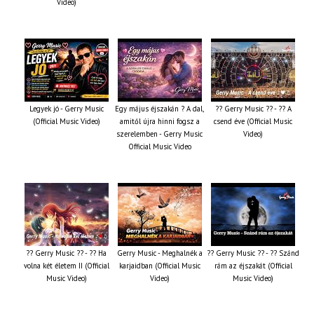
Video)
Legyek jó - Gerry Music
Egy május éjszakán ? A dal,
?? Gerry Music ?? - ?? A
(Official Music Video)
amitől újra hinni fogsz a
csend éve (Official Music
szerelemben - Gerry Music
Video)
Official Music Video
?? Gerry Music ?? - ?? Ha
Gerry Music - Meghalnék a
?? Gerry Music ?? - ?? Szánd
volna két életem II (Official
karjaidban (Official Music
rám az éjszakát (Official
Music Video)
Video)
Music Video)