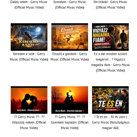
Dalolj velem - Gerry Music
Szerelem - Gerry Music
Ne titkold - Gerry Music
(Official Music Video)
(Official Music Video)
(Official Music Video)
Keresem a szót - Gerry
Elszáll a gondom - Gerry
Ez a dal minden szülőt
Music (Official Music Video)
Music (Official Music Video)
megérint… ? Vigyázz
magadra fiam - Gerry Music
(Official Music Video)
?? Gerry Music ?? - ??
?? Gerry Music ?? - ??
? Te és én… 30 év után |
Válaszolj nekem (Official
Szerelem hajnalán (Official
Gerry Music (Nosztalgikus
Music Video)
Music Video)
magyar dal)