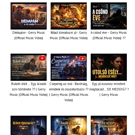
Dédapám - Gerry Music
Rólad álmodozni jó - Gerry
A csönd éve – Gerry Music
(Official Music Video)
Music (Official Music Video)
(Official Music Video) ??
Bukott diák ... Egy lázadó
Csepereg az eső - Barátság,
Egy jó asszony mindent
szív története ?? | Gerry
emlékek és összetartozás ?️?
megbocsát… DE MEDDIG? ?
Music (Official Music Video)
| Gerry Music (Official Music
| Gerry Music
Video)