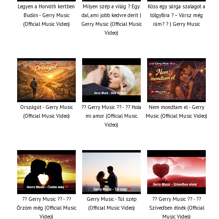
Legyen a Horváth kertben
Milyen szép a világ ? Egy
Köss egy sárga szalagot a
Budán - Gerry Music
dal, ami jobb kedvre derít |
tölgyfára ?️ – Vársz még
(Official Music Video)
Gerry Music (Official Music
rám? ? | Gerry Music
Video)
Országút - Gerry Music
?? Gerry Music ?? - ?? Hola
Nem mondtam el - Gerry
(Official Music Video)
mi amor (Official Music
Music (Official Music Video)
Video)
?? Gerry Music ?? - ??
Gerry Music - Túl szép
?? Gerry Music ?? - ??
Őrzöm még (Official Music
(Official Music Video)
Szívedben élnék (Official
Video)
Music Video)