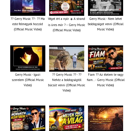
?? Gerry Music ?? - ?? Ma
Véget ért a nyár ☀️ A strand
Gerry Music - Nem lehet
este felmegyek hozzád
boldogságot venni (Official
is üres már ? – Gerry Music
(Official Music Video)
Music Video)
(Official Music Video)
Gerry Music - Igazi
?? Gerry Music ?? - ??
Fiam ?‍? Az életem te vagy
szerelem (Official Music
Nehéz a boldogságtól
fiam... - Gerry Music (Official
Video)
búcsút venni (Official Music
Music Video)
Video)