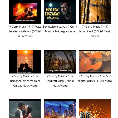
?? Gerry Music ?? - ?? Veled
Egy utolsó éjszaka… ? Gerry
?? Gerry Music ?? - ??
leélném az életem (Official
Music – Még egy éjszaka
Indulni kell (Official Music
Music Video)
Video)
?? Gerry Music ?? - ??
?? Gerry Music ?? - ??
?? Gerry Music ?? - ?? Sírd
Haragszik az édesanyám
Fordított világ (Official
el gitár (Official Music Video)
(Official Music Video)
Music Video)