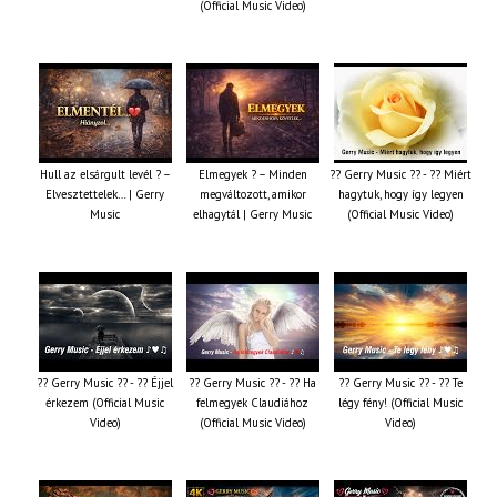
(Official Music Video)
Hull az elsárgult levél ? –
Elmegyek ? – Minden
?? Gerry Music ?? - ?? Miért
Elvesztettelek… | Gerry
megváltozott, amikor
hagytuk, hogy így legyen
Music
elhagytál | Gerry Music
(Official Music Video)
?? Gerry Music ?? - ?? Éjjel
?? Gerry Music ?? - ?? Ha
?? Gerry Music ?? - ?? Te
érkezem (Official Music
felmegyek Claudiához
légy fény! (Official Music
Video)
(Official Music Video)
Video)