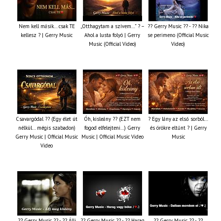
Nem kell másik… csak TE
„Otthagytam a szívem…” ? –
?? Gerry Music ?? - ?? Nika
kellesz ? | Gerry Music
Ahol a lusta folyó | Gerry
se perimeno (Official Music
Music (Official Video)
Video)
Csavargódal ?? (Egy élet út
Óh, kisleány ?? (EZT nem
? Egy lány az első sorból…
nélkül… mégis szabadon)
fogod elfelejteni…) Gerry
és örökre eltűnt ? | Gerry
Gerry Music | Official Music
Music | Official Music Video
Music
Video
?? Gerry Music ?? - ?? Állj
?? Gerry Music ?? - ?? Harag
?? Gerry Music ?? - ??