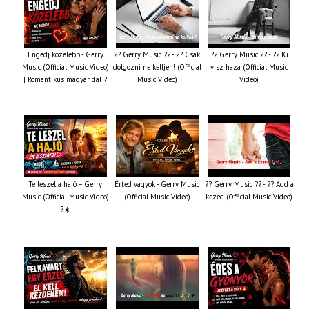
Engedj közelebb - Gerry
?? Gerry Music ?? - ?? Csak
?? Gerry Music ?? - ?? Ki
Music (Official Music Video)
dolgozni ne kelljen! (Official
visz haza (Official Music
| Romantikus magyar dal ?
Music Video)
Video)
Te leszel a hajó – Gerry
Érted vagyok - Gerry Music
?? Gerry Music ?? - ?? Add a
Music (Official Music Video)
(Official Music Video)
kezed (Official Music Video)
?☀️