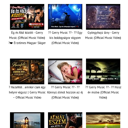
Ég és föld között - Gerry
?? Gerry Music ?? - ?? Egy
Gyöngyhajú lány - Gerry
Music (Official Music Video)
kis boldogságra vágyom
Music (Official Music Video)
?❤️ Érzelmes Magyar Sláger
(Official Music Video)
? Hazafelé… amikor csak egy
?? Gerry Music ?? - ??
?? Gerry Music ?? - ?? Húsz
helyre vágysz | Gerry Music
Könnyű álmot hozzon az éj
év múlva (Official Music
– Official Music Video
(Official Music Video)
Video)