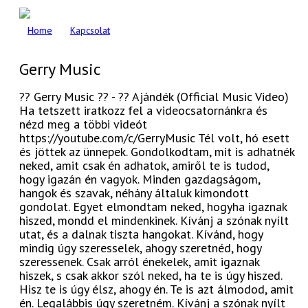
Home
Kapcsolat
Gerry Music
?? Gerry Music ?? - ?? Ajándék (Official Music Video)
Ha tetszett iratkozz fel a videocsatornánkra és
nézd meg a többi videót
https://youtube.com/c/GerryMusic Tél volt, hó esett
és jöttek az ünnepek. Gondolkodtam, mit is adhatnék
neked, amit csak én adhatok, amiről te is tudod,
hogy igazán én vagyok. Minden gazdagságom,
hangok és szavak, néhány általuk kimondott
gondolat. Egyet elmondtam neked, hogyha igaznak
hiszed, mondd el mindenkinek. Kívánj a szónak nyílt
utat, és a dalnak tiszta hangokat. Kívánd, hogy
mindig úgy szeresselek, ahogy szeretnéd, hogy
szeressenek. Csak arról énekelek, amit igaznak
hiszek, s csak akkor szól neked, ha te is úgy hiszed.
Hisz te is úgy élsz, ahogy én. Te is azt álmodod, amit
én. Legalábbis úgy szeretném. Kívánj a szónak nyílt