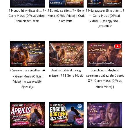
? Mondd hány éjszakát… ? –
? Elmúlt az éjjel… ? – Gerry
? Még egyszer láthatnám… ?
Gerry Music (Official Video) |
Music (Official Video) | Csak
– Gerry Music (Official
Nem értheti senki
álom voltál
Video) | Csak egy szó…
„szeretlek”
? Szerelemre születtem ❤️
Banális történet… vagy
Homokóra ... Megható
mégsem? ? | Gerry Music
szerelmes dal az elmúlásról
– Gerry Music (Official
⏳? | Gerry Music (Official
Video) | A szenvedély
éjszakája
Music Video) |