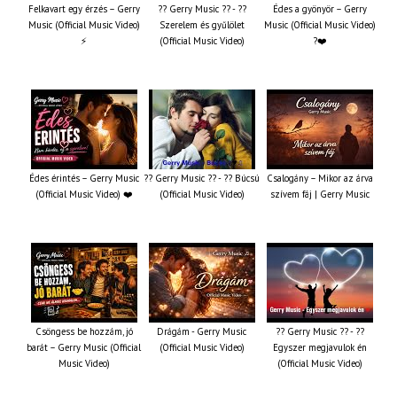
Felkavart egy érzés – Gerry
?? Gerry Music ?? - ??
Édes a gyönyör – Gerry
Music (Official Music Video)
Szerelem és gyűlölet
Music (Official Music Video)
⚡
(Official Music Video)
?❤️
Édes érintés – Gerry Music
?? Gerry Music ?? - ?? Búcsú
Csalogány – Mikor az árva
(Official Music Video) ❤️
(Official Music Video)
szívem fáj | Gerry Music
Csöngess be hozzám, jó
Drágám - Gerry Music
?? Gerry Music ?? - ??
barát – Gerry Music (Official
(Official Music Video)
Egyszer megjavulok én
Music Video)
(Official Music Video)