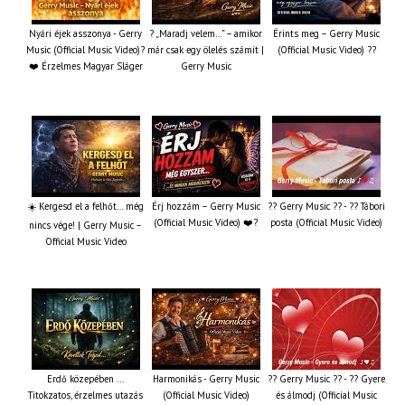
Nyári éjek asszonya - Gerry
? „Maradj velem…” – amikor
Érints meg – Gerry Music
Music (Official Music Video)?
már csak egy ölelés számít |
(Official Music Video) ??
❤️ Érzelmes Magyar Sláger
Gerry Music
☀️ Kergesd el a felhőt… még
Érj hozzám – Gerry Music
?? Gerry Music ?? - ?? Tábori
(Official Music Video) ❤️?
posta (Official Music Video)
nincs vége! | Gerry Music –
Official Music Video
Erdő közepében ...
Harmonikás - Gerry Music
?? Gerry Music ?? - ?? Gyere
Titokzatos, érzelmes utazás
(Official Music Video)
és álmodj (Official Music