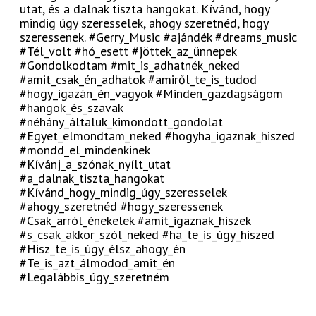
utat, és a dalnak tiszta hangokat. Kívánd, hogy
mindig úgy szeresselek, ahogy szeretnéd, hogy
szeressenek. #Gerry_Music #ajándék #dreams_music
#Tél_volt #hó_esett #jöttek_az_ünnepek
#Gondolkodtam #mit_is_adhatnék_neked
#amit_csak_én_adhatok #amiről_te_is_tudod
#hogy_igazán_én_vagyok #Minden_gazdagságom
#hangok_és_szavak
#néhány_általuk_kimondott_gondolat
#Egyet_elmondtam_neked #hogyha_igaznak_hiszed
#mondd_el_mindenkinek
#Kívánj_a_szónak_nyílt_utat
#a_dalnak_tiszta_hangokat
#Kívánd_hogy_mindig_úgy_szeresselek
#ahogy_szeretnéd #hogy_szeressenek
#Csak_arról_énekelek #amit_igaznak_hiszek
#s_csak_akkor_szól_neked #ha_te_is_úgy_hiszed
#Hisz_te_is_úgy_élsz_ahogy_én
#Te_is_azt_álmodod_amit_én
#Legalábbis_úgy_szeretném