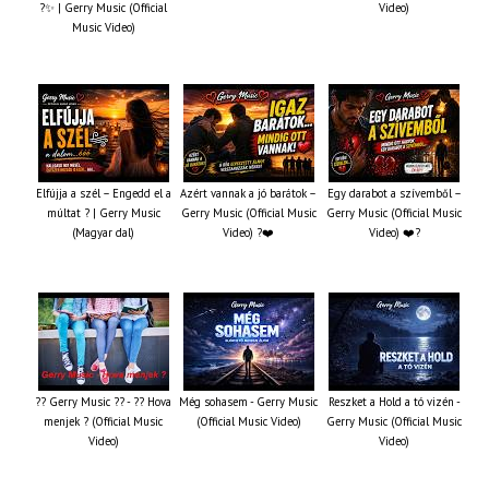
?✨ | Gerry Music (Official
Video)
Music Video)
Elfújja a szél – Engedd el a
Azért vannak a jó barátok –
Egy darabot a szívemből –
múltat ? | Gerry Music
Gerry Music (Official Music
Gerry Music (Official Music
(Magyar dal)
Video) ?❤️
Video) ❤️?
?? Gerry Music ?? - ?? Hova
Még sohasem - Gerry Music
Reszket a Hold a tó vizén -
menjek ? (Official Music
(Official Music Video)
Gerry Music (Official Music
Video)
Video)