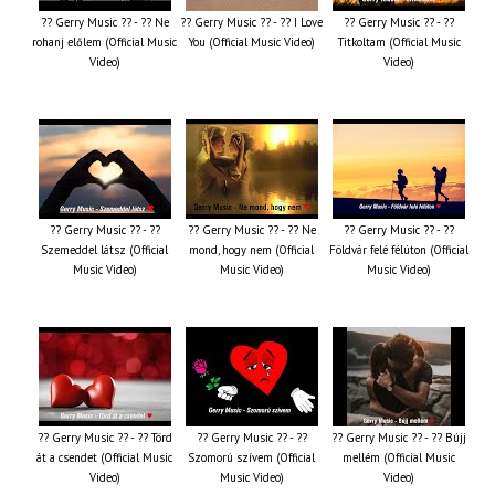
?? Gerry Music ?? - ?? Ne
?? Gerry Music ?? - ?? I Love
?? Gerry Music ?? - ??
rohanj előlem (Official Music
You (Official Music Video)
Titkoltam (Official Music
Video)
Video)
?? Gerry Music ?? - ??
?? Gerry Music ?? - ?? Ne
?? Gerry Music ?? - ??
Szemeddel látsz (Official
mond, hogy nem (Official
Földvár felé félúton (Official
Music Video)
Music Video)
Music Video)
?? Gerry Music ?? - ?? Törd
?? Gerry Music ?? - ??
?? Gerry Music ?? - ?? Bújj
át a csendet (Official Music
Szomorú szívem (Official
mellém (Official Music
Video)
Music Video)
Video)