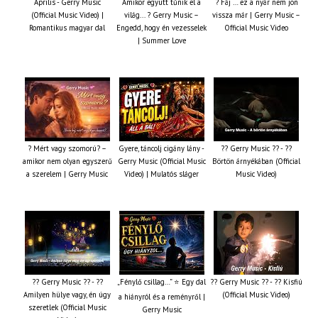
Április - Gerry Music
Amikor együtt tűnik el a
? Fáj … ez a nyár nem jön
(Official Music Video) |
világ... ? Gerry Music –
vissza már | Gerry Music –
Romantikus magyar dal
Engedd, hogy én vezesselek
Official Music Video
| Summer Love
? Mért vagy szomorú? –
Gyere, táncolj cigány lány -
?? Gerry Music ?? - ??
amikor nem olyan egyszerű
Gerry Music (Official Music
Börtön árnyékában (Official
a szerelem | Gerry Music
Video) | Mulatós sláger
Music Video)
?? Gerry Music ?? - ??
„Fénylő csillag…” ⭐ Egy dal
?? Gerry Music ?? - ?? Kisfiú
Amilyen hülye vagy, én úgy
(Official Music Video)
a hiányról és a reményről |
szeretlek (Official Music
Gerry Music