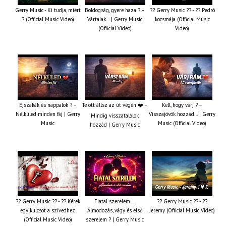
Gerry Music - Ki tudja, miért
Boldogság, gyere haza ? –
?? Gerry Music ?? - ?? Pedró
? (Official Music Video)
Vártalak… | Gerry Music
kocsmája (Official Music
(Official Video)
Video)
Éjszakák és nappalok ? –
Te ott állsz az út végén ❤️ –
Kell, hogy várj ? –
Nélküled minden fáj | Gerry
Visszajövök hozzád… | Gerry
Mindig visszatalálok
Music
Music (Official Video)
hozzád | Gerry Music
?? Gerry Music ?? - ?? Kérek
Fiatal szerelem ...
?? Gerry Music ?? - ??
egy kulcsot a szívedhez
Álmodozás, vágy és első
Jeremy (Official Music Video)
(Official Music Video)
szerelem ? | Gerry Music