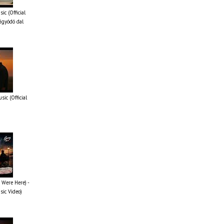
ic (Official
ágyódó dal
ic (Official
 Were Here) -
sic Video)