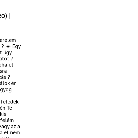
o) |
zerelem
 ? ☀️ Egy
t úgy
atot ?
oha el
sra
zás ?
álok én
agyog
 feledek
 én Te
kis
 felém
vagy az a
ha el nem