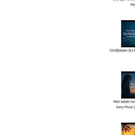
Mus
Szívfájdalom (It’s
Mért kellett mo
Gerry Music (