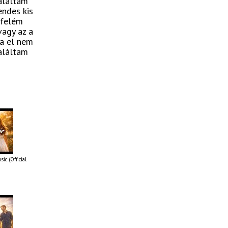
találtam
endes kis
 felém
vagy az a
ha el nem
találtam
ic (Official