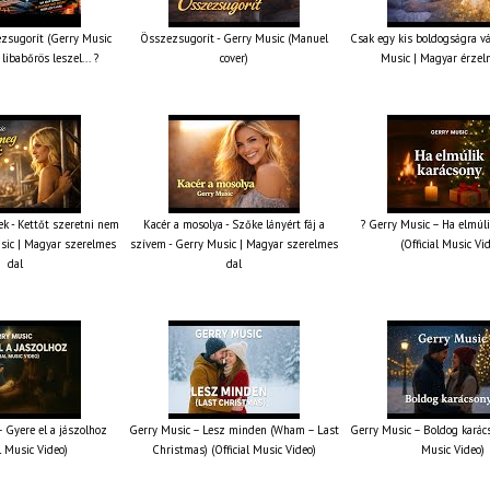
zsugorít (Gerry Music
Összezsugorít - Gerry Music (Manuel
Csak egy kis boldogságra v
 libabőrös leszel... ?
cover)
Music | Magyar érzel
k - Kettőt szeretni nem
Kacér a mosolya - Szőke lányért fáj a
? Gerry Music – Ha elmúli
sic | Magyar szerelmes
szívem - Gerry Music | Magyar szerelmes
(Official Music Vi
dal
dal
 Gyere el a jászolhoz
Gerry Music – Lesz minden (Wham – Last
Gerry Music – Boldog karács
al Music Video)
Christmas) (Official Music Video)
Music Video)