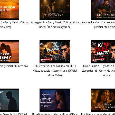
g) - Gerry Music (Official
Ki vagyok én - Gerry Music (Official Music
Nem kell a könnyű szerelem 
ic Video)
Video) Érzelmes magyar dal
(Official Music Vi
ic (Official Music Video)
? Miért félsz? Csak az idő múlik… |
Ki ölel majd? – Egy dal a h
Változás szele – Gerry Music (Official
elengedésről | Gerry Music (
Music Video)
Video)
 - Gerry Music (Official
Álmodj kedvesem - Gerry Music (Official
Egy lány a szemembe nézett