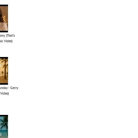
ony (That's
sic Video)
unday - Gerry
 Video)