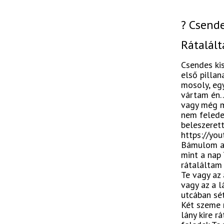
? Csende
Rátalál
Csendes kis
első pilla
mosoly, egy
vártam én…”
vagy még mi
nem felede
beleszerett
https://yo
Bámulom a 
mint a nap 
rátaláltam 
Te vagy az 
vagy az a l
utcában sé
Két szeme r
lány kire r