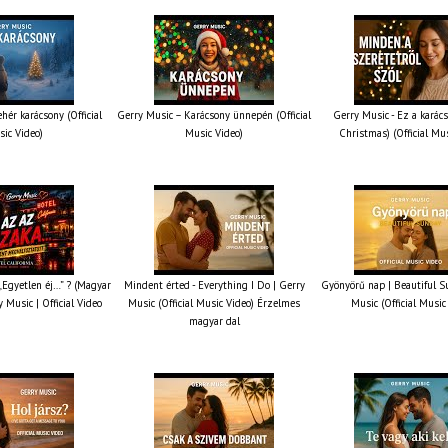
hér karácsony (Official
Gerry Music – Karácsony ünnepén (Official
Gerry Music - Ez a karács
ic Video)
Music Video)
Christmas) (Official Mu
 „Egyetlen éj…” ? (Magyar
Mindent érted - Everything I Do | Gerry
Gyönyörű nap | Beautiful S
y Music | Official Video
Music (Official Music Video) Érzelmes
Music (Official Music
magyar dal