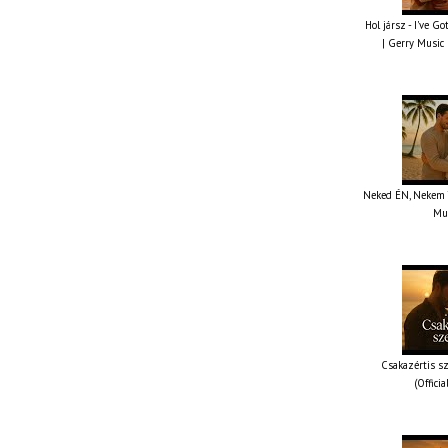
Hol jársz - I've G
| Gerry Music 
Neked ÉN, Nekem TE
Mus
Csakazértis sz
(Offici