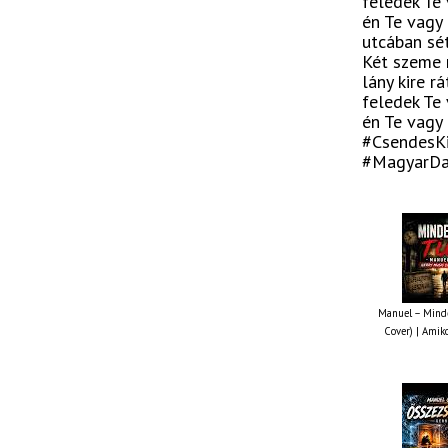
feledek Te 
én Te vagy 
utcában sé
Két szeme r
lány kire r
feledek Te 
én Te vagy 
#CsendesK
#MagyarDal
Manuel – Minde
Cover) | Amiko