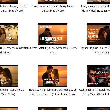
otta Get a Message to You
Csak a szívem dobbant - Gerry Music
Te vagy aki kell - Gerry Mus
(Official Music Video)
(Official Music Video)
Music Video) Érzelmes, v
 - Gerry Music (Official
Szeretni valakit (To Love Somebody) - Gerry
Egyszer rájössz - Gerry Mus
ic Video)
Music
Music Video)
erelem - Gerry Music
Titkos Szív ? Érzelmes magyar dal (Secret
Csak Te lennél itt (Wish You
al Music Video)
Love) - Gerry Music (Official Music Video)
Gerry Music (Official Mu