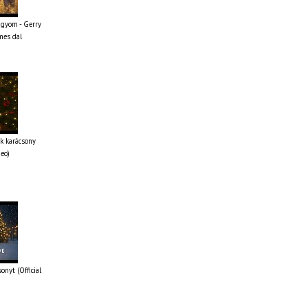
ágyom - Gerry
mes dal
k karácsony
deo)
onyt (Official