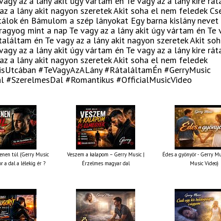
vagy az a lány akit úgy vártam én Te vagy az a lány kire rá
az a lány akit nagyon szeretek Akit soha el nem feledek Cs
tálok én Bámulom a szép lányokat Egy barna kislány nevet
agyog mint a nap Te vagy az a lány akit úgy vártam én Te 
átaláltam én Te vagy az a lány akit nagyon szeretek Akit so
vagy az a lány akit úgy vártam én Te vagy az a lány kire rá
az a lány akit nagyon szeretek Akit soha el nem feledek
isUtcában #TeVagyAzALány #RátaláltamÉn #GerryMusic
 #SzerelmesDal #Romantikus #OfficialMusicVideo
nen túl (Gerry Music
Veszem a kalapom – Gerry Music |
Édes a gyönyör - Gerry Mus
r a dal a lélekig ér ?
Érzelmes magyar dal
Music Video)