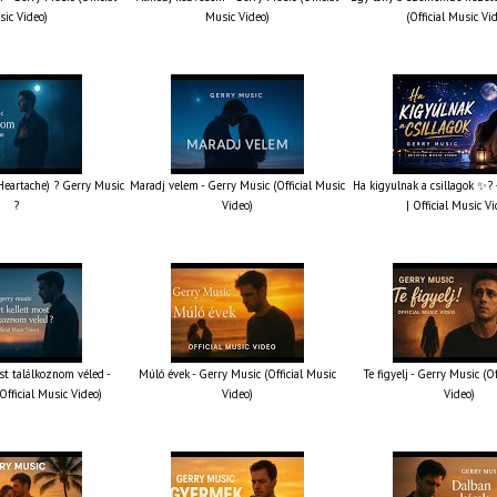
ic Video)
Music Video)
(Official Music Vi
 Heartache) ? Gerry Music
Maradj velem - Gerry Music (Official Music
Ha kigyulnak a csillagok ✨?
?
Video)
| Official Music V
st találkoznom véled -
Múló évek - Gerry Music (Official Music
Te figyelj - Gerry Music (O
Official Music Video)
Video)
Video)