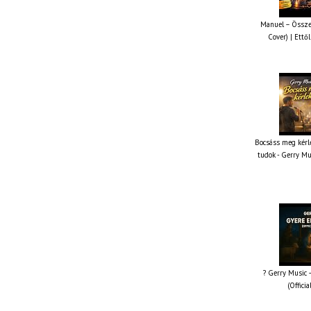
Manuel – Össze
Cover) | Ettől
Bocsáss meg kérle
tudok - Gerry Mu
? Gerry Music –
(Offici