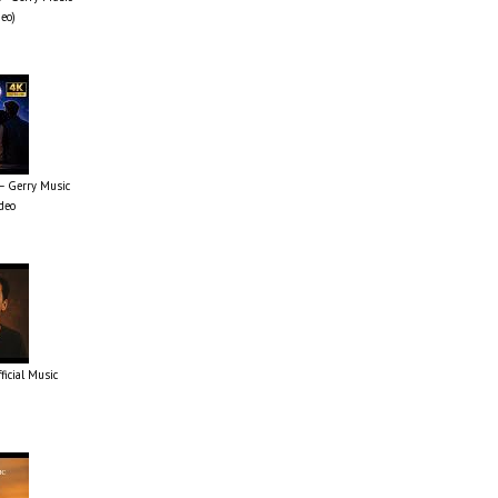
deo)
 – Gerry Music
ideo
fficial Music