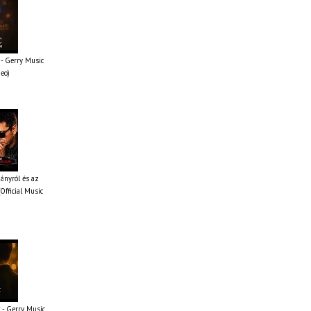
- Gerry Music
deo)
iányról és az
Official Music
 - Gerry Music