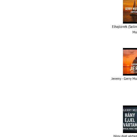
Elhajóznék (Sailin
Mus
Jeremy - Gerry Mus
Hány éjjel vártam