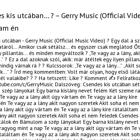
s kis utcában… ? – Gerry Music (Official Vide
tam én
 utcában - Gerry Music (Official Music Video) ? Egy dal a s
natáról… Amikor csak sétálsz… és egyszer csak meglátod Őt
 pillantás… és minden megváltozik ? „Te vagy az a lány, aki
 ? Ez a dal azoknak szól, akik: már átéltek egy ilyen pillan
ndig várnak rá ? ? Kulcssorok: „Te vagy az a lány…” „Akit s
k…” ? Írd meg kommentben: Volt már olyan, hogy első látá
él valakibe? ? ? Ha tetszett: Like ? Komment ✍️ Feliratko
utube.com/c/GerryMusic Dalszöveg: Csendes kis utcában sét
szép lányokat Egy barna kislány nevet felém Két szeme r
Te vagy az a lány akit úgy vártam én Te vagy az a lány kire
én Te vagy az a lány akit nagyon szeretek Akit soha el nem
a lány akit úgy vártam én Te vagy az a lány kire rátaláltam
ány akit nagyon szeretek Akit soha el nem feledek Csendes 
tálok én Bámulom a szép lányokat Egy barna kislány nevet
agyog mint a nap Te vagy az a lány akit úgy vártam én Te 
átaláltam én Te vagy az a lány akit nagyon szeretek Akit so