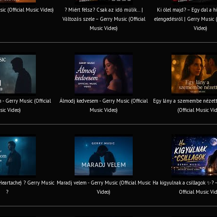
ic (Official Music Video)
? Miért félsz? Csak az idő múlik… |
Ki ölel majd? – Egy dal a h
Változás szele – Gerry Music (Official
elengedésről | Gerry Music (
Music Video)
Video)
 - Gerry Music (Official
Álmodj kedvesem - Gerry Music (Official
Egy lány a szemembe nézett
ic Video)
Music Video)
(Official Music Vi
 Heartache) ? Gerry Music
Maradj velem - Gerry Music (Official Music
Ha kigyulnak a csillagok ✨? 
?
Video)
Official Music Vi