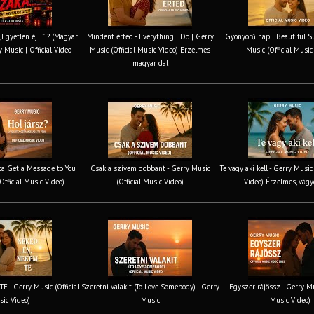
 „Egyetlen éj…” ? (Magyar
Mindent érted - Everything I Do | Gerry
Gyönyörű nap | Beautiful S
y Music | Official Video
Music (Official Music Video) Érzelmes
Music (Official Music
magyar dal
tta Get a Message to You |
Csak a szívem dobbant - Gerry Music
Te vagy aki kell - Gerry Music
Official Music Video)
(Official Music Video)
Video) Érzelmes, vágy
 - Gerry Music (Official
Szeretni valakit (To Love Somebody) - Gerry
Egyszer rájössz - Gerry Mus
ic Video)
Music
Music Video)