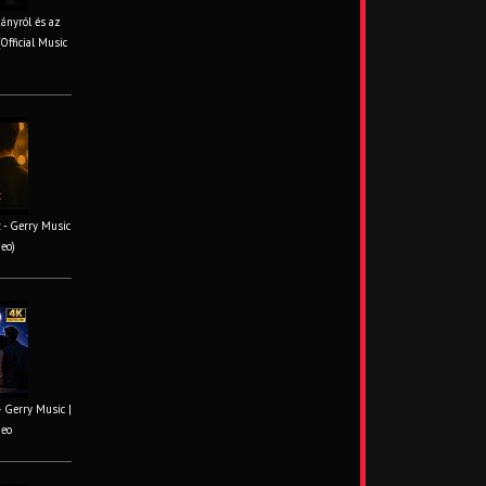
iányról és az
Official Music
 - Gerry Music
deo)
– Gerry Music |
deo