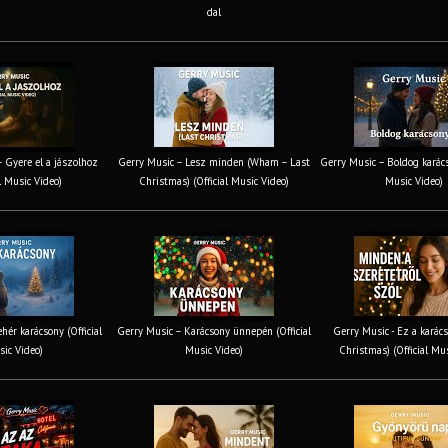
dal
 Gyere el a jászolhoz
Gerry Music – Lesz minden (Wham – Last
Gerry Music – Boldog karács
al Music Video)
Christmas) (Official Music Video)
Music Video)
hér karácsony (Official
Gerry Music – Karácsony ünnepén (Official
Gerry Music - Ez a karács
ic Video)
Music Video)
Christmas) (Official Mu