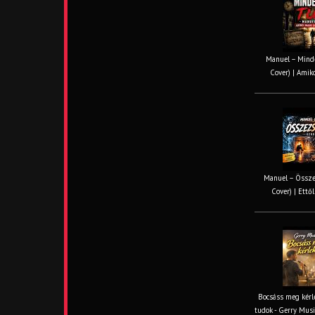
Manuel – Minde
Cover) | Amiko
Manuel – Össze
Cover) | Ettől
Bocsáss meg kérle
tudok - Gerry Musi