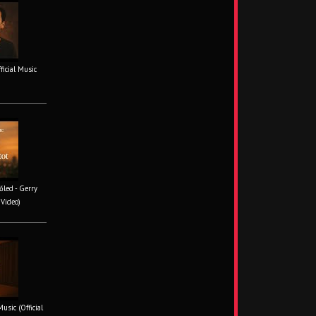
fficial Music
őled - Gerry
 Video)
usic (Official