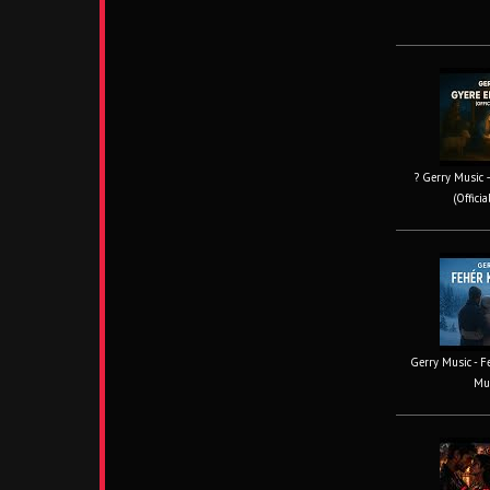
? Gerry Music –
(Offici
Gerry Music - Fe
Mus