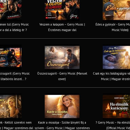
nen túl (Gerry Music
Veszem a kalapom – Gerry Music |
Édes a gyönyör - Gerry Mus
r a dal a lélekig ér ?
Érzelmes magyar dal
Music Video)
zsugorít (Gerry Music
Összezsugorít - Gerry Music (Manuel
Csak egy kis boldogságra v
 libabőrös leszel... ?
cover)
Music | Magyar érzel
k - Kettőt szeretni nem
Kacér a mosolya - Szőke lányért fáj a
? Gerry Music – Ha elmúli
c | Magyar szerelmes dal
szívem - Gerry Music | Magyar szerelmes
(Official Music Vi