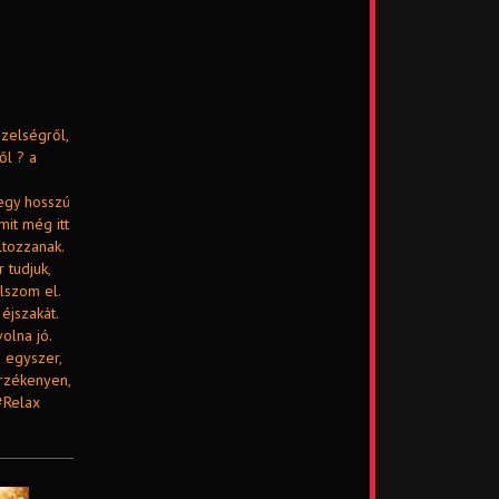
özelségről,
ől ? a
egy hosszú
mit még itt
ltozzanak.
 tudjuk,
lszom el.
éjszakát.
olna jó.
 egyszer,
érzékenyen,
#Relax