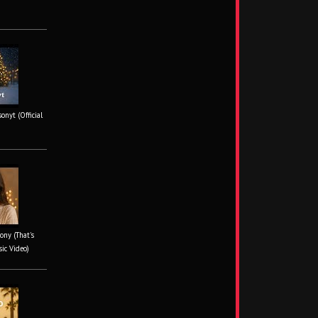
onyt (Official
ony (That's
sic Video)