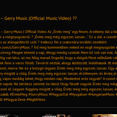
– Gerry Music (Official Music Video) ??
 – Gerry Music | Official Video Az „Érints meg” egy finom, érzékeny dal a k
s a megnyugvásról. ? „Érints meg még egyszer, lassan…” Ez a dal: a csendr
s az elengedésről szól ? Iratkozz fel a csatornára további zenékért:
be.com/c/GerryMusic ? Írd meg kommentben: neked mi segít megnyugodni 
szöveg: Megint elment a nap, Ahogy mindig szokott. Nem túl sok van már, A
élig van kész, az ma félig marad. Engedd, hogy a dolgok Most nélkülünk vá
k fenn a város fölött. Távolról néztük, ahogy átöltözött. Indulhatunk. Itt már
ízom, merre. Ne ez a bolygó legyen. Érints meg még egyszer, lassan. Úgy a
 mögött a világ. Érints meg még egyszer, lassan, érzékenyen, és kívánj jó 
, vajon meddig lehet, Hogy minden nap, Mindenhol erős legyek? A csönd v
bb napok. Ne kérdezz semmit, ha látod, Hogy fáradt vagyok. Érints meg még
lszom el. Legyen függöny mögött a világ. Érints meg még egyszer, lassan, 
éjszakát. #ÉrintsMeg #GerryMusic #MagyarDal #Nyugalom #HungarianMusic 
ill #MagyarZene #NightVibes