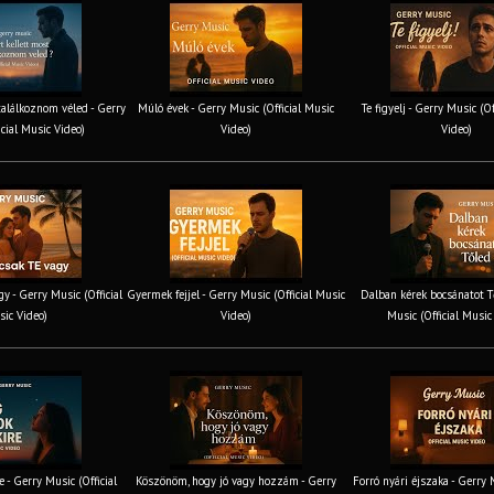
találkoznom véled - Gerry
Múló évek - Gerry Music (Official Music
Te figyelj - Gerry Music (O
icial Music Video)
Video)
Video)
y - Gerry Music (Official
Gyermek fejjel - Gerry Music (Official Music
Dalban kérek bocsánatot T
ic Video)
Video)
Music (Official Music
e - Gerry Music (Official
Köszönöm, hogy jó vagy hozzám - Gerry
Forró nyári éjszaka - Gerry M