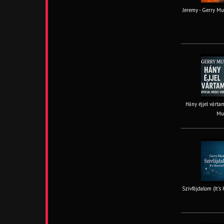
Jeremy - Gerry Mus
Hány éjjel vártam
Mus
Szívfájdalom (It’s