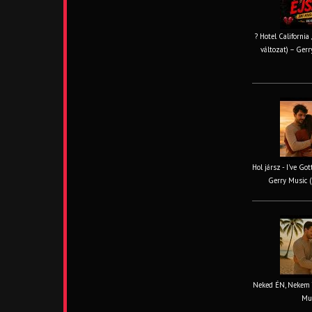
? Hotel California
változat) – Gerr
Hol jársz - I've Go
Gerry Music (
Neked ÉN, Nekem TE
Mus