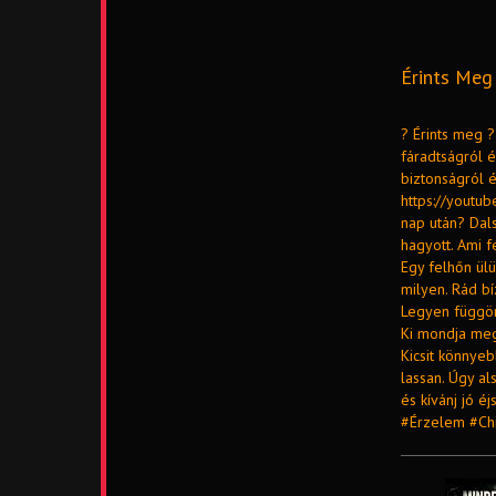
Érints Meg 
? Érints meg ?
fáradtságról é
biztonságról é
https://youtu
nap után? Dal
hagyott. Ami f
Egy felhőn ülün
milyen. Rád b
Legyen függöny
Ki mondja meg
Kicsit könnye
lassan. Úgy a
és kívánj jó 
#Érzelem #Ch