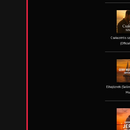
Csakazértis sz
(Offici
Elhajóznék (Sailin
Mus