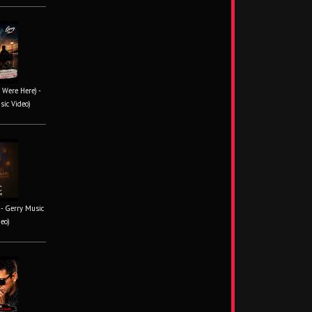
 Were Here) -
sic Video)
- Gerry Music
deo)