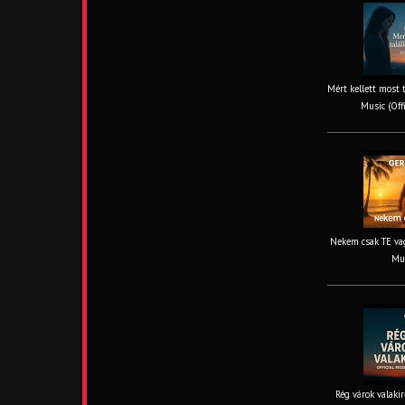
Mért kellett most 
Music (Off
Nekem csak TE vag
Mus
Rég várok valakir