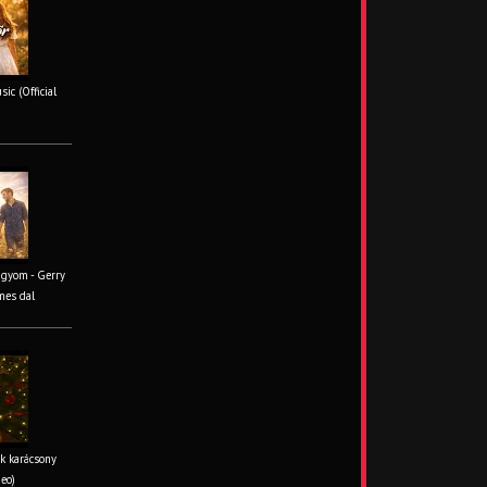
ic (Official
ágyom - Gerry
mes dal
k karácsony
deo)