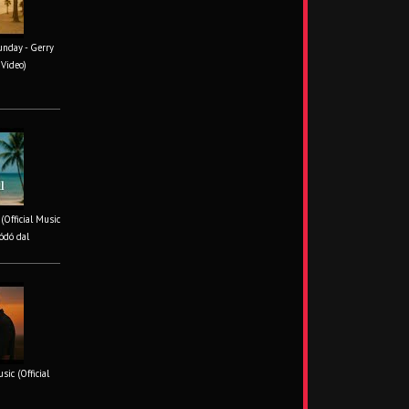
unday - Gerry
 Video)
 (Official Music
ódó dal
ic (Official