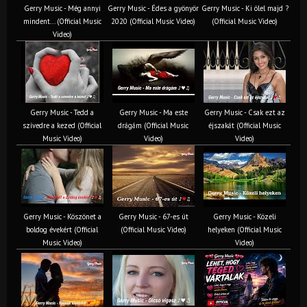
Gerry Music - Még annyi
Gerry Music - Édes a gyönyör
Gerry Music - Ki ölel majd ?
mindent... (Official Music
2020 (Official Music Video)
(Official Music Video)
Video)
Gerry Music - Tedd a
Gerry Music - Ma este
Gerry Music - Csak ezt az
szívedre a kezed (Official
drágám (Official Music
éjszakát (Official Music
Music Video)
Video)
Video)
Gerry Music - Köszönet a
Gerry Music - 67-es út
Gerry Music - Közeli
boldog évekért (Official
(Official Music Video)
helyeken (Official Music
Music Video)
Video)