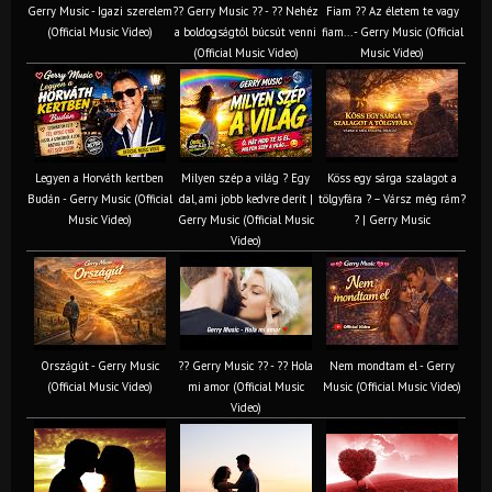
Gerry Music - Igazi szerelem
?? Gerry Music ?? - ?? Nehéz
Fiam ?‍? Az életem te vagy
(Official Music Video)
a boldogságtól búcsút venni
fiam... - Gerry Music (Official
(Official Music Video)
Music Video)
Legyen a Horváth kertben
Milyen szép a világ ? Egy
Köss egy sárga szalagot a
Budán - Gerry Music (Official
dal, ami jobb kedvre derít |
tölgyfára ?️ – Vársz még rám?
Music Video)
Gerry Music (Official Music
? | Gerry Music
Video)
Országút - Gerry Music
?? Gerry Music ?? - ?? Hola
Nem mondtam el - Gerry
(Official Music Video)
mi amor (Official Music
Music (Official Music Video)
Video)