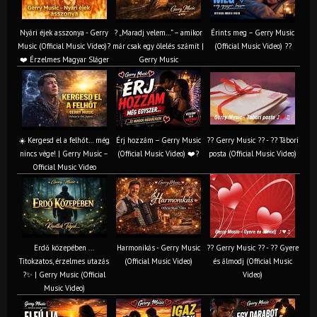
Nyári éjek asszonya - Gerry
? „Maradj velem…” – amikor
Érints meg – Gerry Music
Music (Official Music Video)?
már csak egy ölelés számít |
(Official Music Video) ??
❤️ Érzelmes Magyar Sláger
Gerry Music
☀️ Kergesd el a felhőt… még
Érj hozzám – Gerry Music
?? Gerry Music ?? - ?? Tábori
nincs vége! | Gerry Music –
(Official Music Video) ❤️?
posta (Official Music Video)
Official Music Video
Erdő közepében ...
Harmonikás - Gerry Music
?? Gerry Music ?? - ?? Gyere
Titokzatos, érzelmes utazás
(Official Music Video)
és álmodj (Official Music
?✨ | Gerry Music (Official
Video)
Music Video)