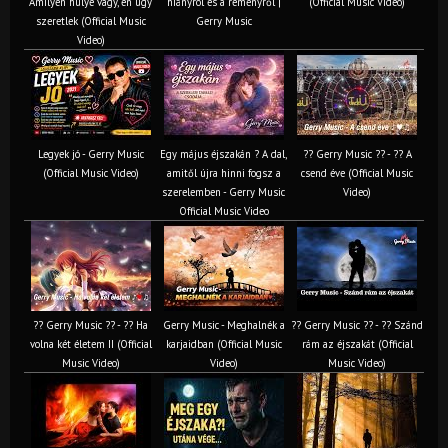
Amilyen hülye vagy, én úgy
hiányról és a reményről |
(Official Music Video)
szeretlek (Official Music
Gerry Music
Video)
Legyek jó - Gerry Music
Egy május éjszakán ? A dal,
?? Gerry Music ?? - ?? A
(Official Music Video)
amitől újra hinni fogsz a
csend éve (Official Music
szerelemben - Gerry Music
Video)
Official Music Video
?? Gerry Music ?? - ?? Ha
Gerry Music - Meghalnék a
?? Gerry Music ?? - ?? Szánd
volna két életem II (Official
karjaidban (Official Music
rám az éjszakát (Official
Music Video)
Video)
Music Video)