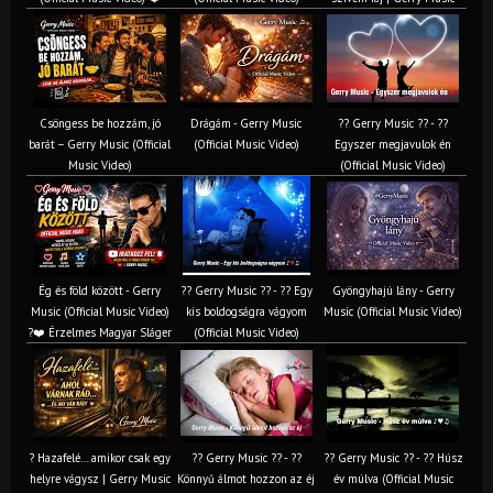
Csöngess be hozzám, jó
Drágám - Gerry Music
?? Gerry Music ?? - ??
barát – Gerry Music (Official
(Official Music Video)
Egyszer megjavulok én
Music Video)
(Official Music Video)
Ég és föld között - Gerry
?? Gerry Music ?? - ?? Egy
Gyöngyhajú lány - Gerry
Music (Official Music Video)
kis boldogságra vágyom
Music (Official Music Video)
?❤️ Érzelmes Magyar Sláger
(Official Music Video)
? Hazafelé… amikor csak egy
?? Gerry Music ?? - ??
?? Gerry Music ?? - ?? Húsz
helyre vágysz | Gerry Music
Könnyű álmot hozzon az éj
év múlva (Official Music