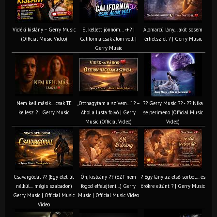
Vidéki kislány – Gerry Music
El kellett jönnöm… ✈️? |
Álomarcú lány… akit sosem
(Official Music Video)
California csak álom volt |
érhetsz el ? | Gerry Music
Gerry Music
Nem kell másik… csak TE
„Otthagytam a szívem…” ? –
?? Gerry Music ?? - ?? Nika
kellesz ? | Gerry Music
Ahol a lusta folyó | Gerry
se perimeno (Official Music
Music (Official Video)
Video)
Csavargódal ?? (Egy élet út
Óh, kisleány ?? (EZT nem
? Egy lány az első sorból… és
nélkül… mégis szabadon)
fogod elfelejteni…) Gerry
örökre eltűnt ? | Gerry Music
Gerry Music | Official Music
Music | Official Music Video
Video