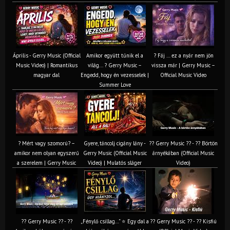
Április - Gerry Music (Official
Amikor együtt tűnik el a
? Fáj … ez a nyár nem jön
Music Video) | Romantikus
világ... ? Gerry Music –
vissza már | Gerry Music –
magyar dal
Engedd, hogy én vezesselek |
Official Music Video
Summer Love
? Mért vagy szomorú? –
Gyere, táncolj cigány lány -
?? Gerry Music ?? - ?? Börtön
amikor nem olyan egyszerű
Gerry Music (Official Music
árnyékában (Official Music
a szerelem | Gerry Music
Video) | Mulatós sláger
Video)
?? Gerry Music ?? - ??
„Fénylő csillag…” ⭐ Egy dal a
?? Gerry Music ?? - ?? Kisfiú