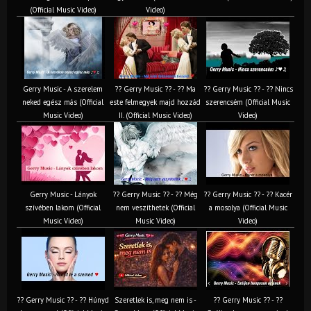
(Official Music Video)
Video)
Gerry Music - A szerelem
?? Gerry Music ?? - ?? Ma
?? Gerry Music ?? - ?? Nincs
neked egész más (Official
este felmegyek majd hozzád
szerencsém (Official Music
Music Video)
II. (Official Music Video)
Video)
Gerry Music - Lányok
?? Gerry Music ?? - ?? Még
?? Gerry Music ?? - ?? Kacér
szívében lakom (Official
nem veszíthetek (Official
a mosolya (Official Music
Music Video)
Music Video)
Video)
?? Gerry Music ?? - ?? Húnyd
Szeretlek is, meg nem is -
?? Gerry Music ?? - ??