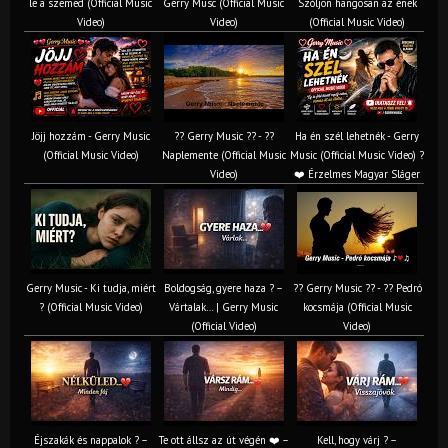
le a szemed (Official Music
Gerry Musc (Official Music
Szóljon hangosan az ének
Video)
Video)
(Official Music Video)
Jöjj hozzám - Gerry Music
?? Gerry Music ?? - ??
Ha én szél lehetnék - Gerry
(Official Music Video)
Naplemente (Official Music
Music (Official Music Video) ?️
Video)
❤️ Érzelmes Magyar Sláger
Gerry Music - Ki tudja, miért
Boldogság, gyere haza ? –
?? Gerry Music ?? - ?? Pedró
? (Official Music Video)
Vártalak… | Gerry Music
kocsmája (Official Music
(Official Video)
Video)
Éjszakák és nappalok ? –
Te ott állsz az út végén ❤️ –
Kell, hogy várj ? –