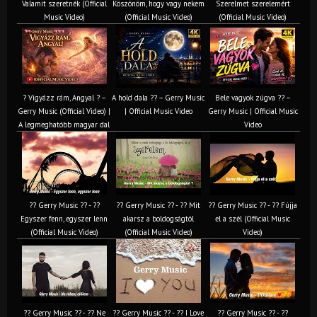
Valamit szeretnék (Official
Köszönöm, hogy vagy nekem
Szerelmet szerelemért
Music Video)
(Official Music Video)
(Official Music Video)
? Vigyázz rám, Angyal ? –
A hold dala ?? – Gerry Music
Bele vagyok zúgva ?? –
Gerry Music (Official Video) |
| Official Music Video
Gerry Music | Official Music
A legmeghatóbb magyar dal
Video
?? Gerry Music ?? - ??
?? Gerry Music ?? - ?? Mit
?? Gerry Music ?? - ?? Fújja
Egyszer fenn, egyszer lenn
akarsz a boldogságtól
el a szél (Official Music
(Official Music Video)
(Official Music Video)
Video)
?? Gerry Music ?? - ?? Ne
?? Gerry Music ?? - ?? I Love
?? Gerry Music ?? - ??