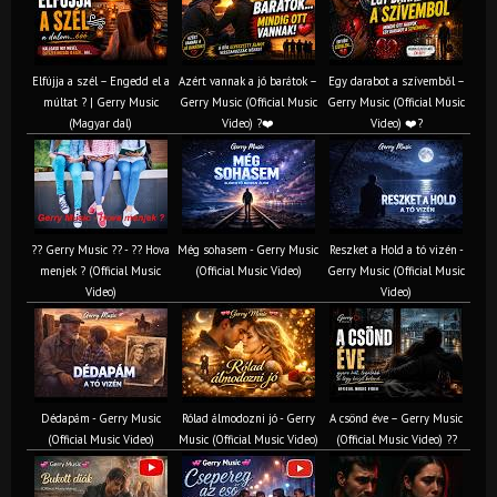
Elfújja a szél – Engedd el a
Azért vannak a jó barátok –
Egy darabot a szívemből –
múltat ? | Gerry Music
Gerry Music (Official Music
Gerry Music (Official Music
(Magyar dal)
Video) ?❤️
Video) ❤️?
?? Gerry Music ?? - ?? Hova
Még sohasem - Gerry Music
Reszket a Hold a tó vizén -
menjek ? (Official Music
(Official Music Video)
Gerry Music (Official Music
Video)
Video)
Dédapám - Gerry Music
Rólad álmodozni jó - Gerry
A csönd éve – Gerry Music
(Official Music Video)
Music (Official Music Video)
(Official Music Video) ??