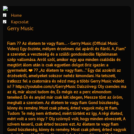
Home
Kapcsolat
Gerry Music
Fiam ?‍? Az életem te vagy fiam... - Gerry Music (Official Music
Video) Egy őszinte, mélyen érzelmes dal apáról és fiáról. A „Fiam”
a szeretet, a veszteség és a szülői gondoskodás fájdalmasan
szép vallomása. Arról szól, amikor egy apa minden csalódás és
megtört álom után is csak egyetlen dolgot őriz igazán: a
gyermekét. ❤️ ?‍? „Az életem te vagy fiam...” Egy dal azokról az
érzésekről, amelyeket sokszor nehéz kimondani. Ha tetszett,
iratkozz fel a csatornára és nézd meg a többi Gerry Music videót
is! ? https://youtube.com/c/GerryMusic Dalszöveg: Oly csendes ma
az éj, már alszol tudom én, És mégis ez a perc elmondom
teneked. Én és anyád már csak két idegen, Messze tűnt az öröm,
meghalt a szerelem. Az életem te vagy fiam Gond büszkeség,
könny és remény. Most csak pihenj, érted vagyok még itt fiam.
Tudom Te még nem értheted, miért történt ez így, A régi életed,
mért volt a sors irigy ? Oly szörnyű volt, hogy minden elveszett, A
szívem keserű, csak érted teszem ezt. Az életem te vagy fiam
Gond büszkeség, könny és remény. Most csak pihenj, érted vagyok