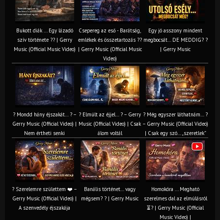
Bukott diák ... Egy lázadó
Csepereg az eső - Barátság,
Egy jó asszony mindent
szív története ?? | Gerry
emlékek és összetartozás ?️?
megbocsát… DE MEDDIG? ?
Music (Official Music Video)
| Gerry Music (Official Music
| Gerry Music
Video)
? Mondd hány éjszakát… ? –
? Elmúlt az éjjel… ? – Gerry
? Még egyszer láthatnám… ?
Gerry Music (Official Video) |
Music (Official Video) | Csak
– Gerry Music (Official Video)
Nem értheti senki
álom voltál
| Csak egy szó… „szeretlek”
? Szerelemre születtem ❤️ –
Banális történet… vagy
Homokóra ... Megható
Gerry Music (Official Video) |
mégsem? ? | Gerry Music
szerelmes dal az elmúlásról
A szenvedély éjszakája
⏳? | Gerry Music (Official
Music Video) |