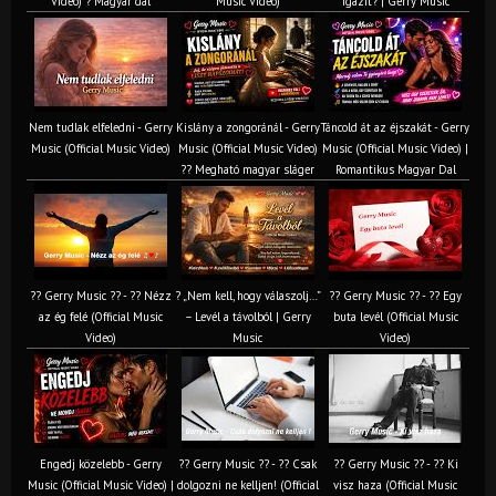
Video) ? Magyar dal
Music Video)
igazit? | Gerry Music
Nem tudlak elfeledni - Gerry
Kislány a zongoránál - Gerry
Táncold át az éjszakát - Gerry
Music (Official Music Video)
Music (Official Music Video)
Music (Official Music Video) |
?? Megható magyar sláger
Romantikus Magyar Dal
?? Gerry Music ?? - ?? Nézz
? „Nem kell, hogy válaszolj…”
?? Gerry Music ?? - ?? Egy
az ég felé (Official Music
– Levél a távolból | Gerry
buta levél (Official Music
Video)
Music
Video)
Engedj közelebb - Gerry
?? Gerry Music ?? - ?? Csak
?? Gerry Music ?? - ?? Ki
Music (Official Music Video) |
dolgozni ne kelljen! (Official
visz haza (Official Music