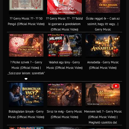
?? Gerry Music ?? - ?? 50
?? Gerry Music ?? - ?? Találd
Ócska reggel ☕ – Csak az
Pengő (Official Music Video)
ki gyorsan a gondolatom
számít, hogy itt vagy… |
(Official Music Video)
Gerry Music
? Picike szívek ? – Gerry
Valahol egy lány - Gerry
Annabella - Gerry Music
Music (Official Video) |
Music (Official Music Video)
(Official Music Video)
„Százszor leírom: szeretlek”
❤️
Boldogtalan lányok - Gerry
Sírsz te még - Gerry Music
Mennem kell ? - Gerry Music
Music (Official Music Video)
(Official Music Video)
(Official Music Video) |
Megható szakítós dal