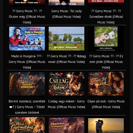
?? Gerry Music ?? - ??
Gerry Music - Túl szép
?? Gerry Music ?? - ??
Őrzöm még (Official Music
(Official Music Video)
Szívedben élnék (Official
Video)
Music Video)
Made in Hungária ??? -
?? Gerry Music ?? - ?? Robogj
?? Gerry Music ?? - ?? Ez
Gerry Music (Official Music
vonat (Official Music Video)
nem játék (Official Music
Video)
Video)
Bármit mondasz, szeretlek
Csillag vagy nekem - Gerry
Olyan jól esik - Gerry Music
❤️‍? | Gerry Music – Tiltott
Music (Official Music Video)
(Official Music Video)
szerelem történet