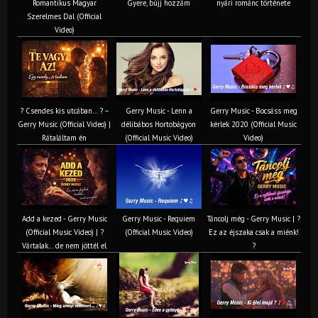
Romantikus Magyar
Gyere, bújj hozzám
nyári románc története
Szerelmes Dal (Official
Video)
? Csendes kis utcában… ? –
Gerry Music - Lenn a
Gerry Music - Bocsáss meg
Gerry Music (Official Video) |
délibábos Hortobágyon
kérlek 2020 (Official Music
Rátaláltam én
(Official Music Video)
Video)
Add a kezed - Gerry Music
Gerry Music - Requiem
Táncolj még - Gerry Music | ?
(Official Music Video) | ?
(Official Music Video)
Ez az éjszaka csak a miénk!
Vártalak… de nem jöttél el
?