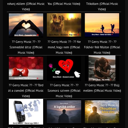
rohanj előlem (Official Music
You (Official Music Video)
Titkoltam (Official Music
Video)
Video)
?? Gerry Music ?? - ??
?? Gerry Music ?? - ?? Ne
?? Gerry Music ?? - ??
Szemeddel látsz (Official
mond, hogy nem (Official
Földvár felé félúton (Official
Music Video)
Music Video)
Music Video)
?? Gerry Music ?? - ?? Törd
?? Gerry Music ?? - ??
?? Gerry Music ?? - ?? Bújj
át a csendet (Official Music
Szomorú szívem (Official
mellém (Official Music Video)
Video)
Music Video)