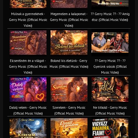
Múlnak a gyermekévek -
Megemelem a kalapomat -
?? Gerry Music ?? - ?? Amíg
Gerry Music (Official Music
Gerry Music (Official Music
élsz (Official Music Video)
Video)
Video)
Elcserélném én a világot -
Bolond kis életünk - Gerry
?? Gerry Music ?? - ??
Gerry Music (Official Music
Music (Official Music Video)
Gyerünk srácok (Official
Video)
Music Video)
Dalolj velem - Gerry Music
Szerelem - Gerry Music
Ne titkold - Gerry Music
(Official Music Video)
(Official Music Video)
(Official Music Video)