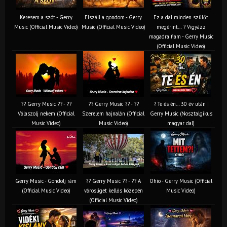
Keresem a szót - Gerry
Elszáll a gondom - Gerry
Ez a dal minden szülőt
Music (Official Music Video)
Music (Official Music Video)
megérint… ? Vigyázz
magadra fiam - Gerry Music
(Official Music Video)
?? Gerry Music ?? - ??
?? Gerry Music ?? - ??
? Te és én… 30 év után |
Válaszolj nekem (Official
Szerelem hajnalán (Official
Gerry Music (Nosztalgikus
Music Video)
Music Video)
magyar dal)
Gerry Music - Gondolj rám
?? Gerry Music ?? - ?? A
Ohio - Gerry Music (Official
(Official Music Video)
városliget kellős közepén
Music Video)
(Official Music Video)