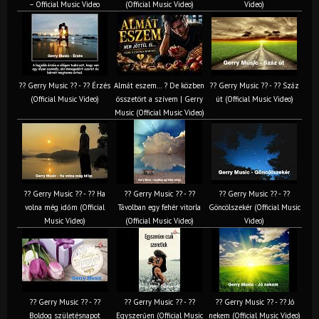
– Official Music Video
(Official Music Video)
Video)
?? Gerry Music ?? - ?? Érzés
Almát eszem… ? De közben
?? Gerry Music ?? - ?? Száz
(Official Music Video)
összetört a szívem | Gerry
út (Official Music Video)
Music (Official Music Video)
?? Gerry Music ?? - ?? Ha
?? Gerry Music ?? - ??
?? Gerry Music ?? - ??
volna még időm (Official
Távolban egy fehér vitorla
Göncölszekér (Official Music
Music Video)
(Official Music Video)
Video)
?? Gerry Music ?? - ??
?? Gerry Music ?? - ??
?? Gerry Music ?? - ?? Jó
Boldog születésnapot
Egyszerűen (Official Music
nekem (Official Music Video)