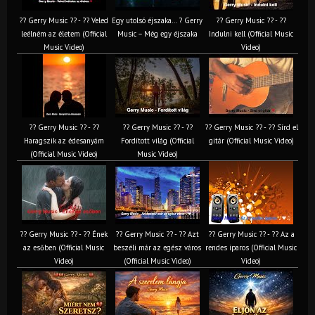
?? Gerry Music ?? - ?? Veled
Egy utolsó éjszaka… ? Gerry
?? Gerry Music ?? - ??
leélném az életem (Official
Music – Még egy éjszaka
Indulni kell (Official Music
Music Video)
Video)
?? Gerry Music ?? - ??
?? Gerry Music ?? - ??
?? Gerry Music ?? - ?? Sírd el
Haragszik az édesanyám
Fordított világ (Official
gitár (Official Music Video)
(Official Music Video)
Music Video)
?? Gerry Music ?? - ?? Ének
?? Gerry Music ?? - ?? Azt
?? Gerry Music ?? - ?? Az a
az esőben (Official Music
beszéli már az egész város
rendes iparos (Official Music
Video)
(Official Music Video)
Video)