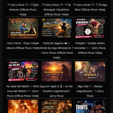
?? Gerry Music ?? - ?? Éjjel
?? Gerry Music ?? - ?? Ha
?? Gerry Music ?? - ?? Te légy
érkezem (Official Music
felmegyek Claudiához
fény! (Official Music Video)
Video)
(Official Music Video)
Gerry Music - Olyan szépek
Szállj fel magasra ☁️ ✨
Virágdal ? Szabad voltam,
voltunk (Official Music Video)
Kérlek élj, hogy élhessek én ?
nincstelen ✨ – Gerry Music
– Gerry Music (Official Music
(Official Music Video)
Video)
Ha volna két életem ✨ Miért
Egyszer véget ér ⏳ – Az idő
Régi nóta ? – „Holnap
nincs két életem? ? – Gerry
mindent megváltoztat |
megváltozom…” | Gerry
Music (Official Music Video)
Gerry Music
Music