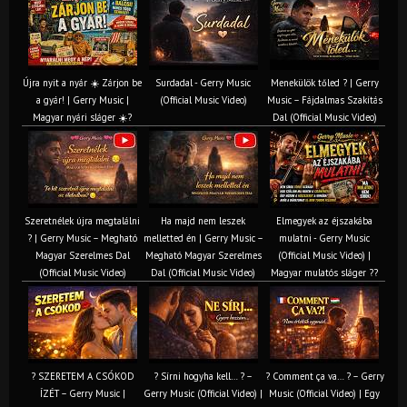
Újra nyit a nyár ☀️ Zárjon be
Surdadal - Gerry Music
Menekülök tőled ? | Gerry
a gyár! | Gerry Music |
(Official Music Video)
Music – Fájdalmas Szakítás
Magyar nyári sláger ☀️?
Dal (Official Music Video)
Szeretnélek újra megtalálni
Ha majd nem leszek
Elmegyek az éjszakába
? | Gerry Music – Megható
melletted én | Gerry Music –
mulatni - Gerry Music
Magyar Szerelmes Dal
Megható Magyar Szerelmes
(Official Music Video) |
(Official Music Video)
Dal (Official Music Video)
Magyar mulatós sláger ??
? SZERETEM A CSÓKOD
? Sírni hogyha kell… ? –
? Comment ça va… ? – Gerry
ÍZÉT – Gerry Music |
Gerry Music (Official Video) |
Music (Official Video) | Egy