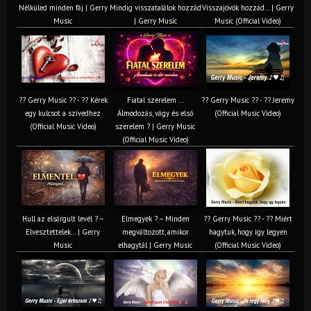
Nélküled minden fáj | Gerry
Mindig visszatalálok hozzád
Visszajövök hozzád… | Gerry
Music
| Gerry Music
Music (Official Video)
?? Gerry Music ?? - ?? Kérek
Fiatal szerelem ...
?? Gerry Music ?? - ?? Jeremy
egy kulcsot a szívedhez
Álmodozás, vágy és első
(Official Music Video)
(Official Music Video)
szerelem ? | Gerry Music
(Official Music Video)
Hull az elsárgult levél ? –
Elmegyek ? – Minden
?? Gerry Music ?? - ?? Miért
Elvesztettelek… | Gerry
megváltozott, amikor
hagytuk, hogy így legyen
Music
elhagytál | Gerry Music
(Official Music Video)