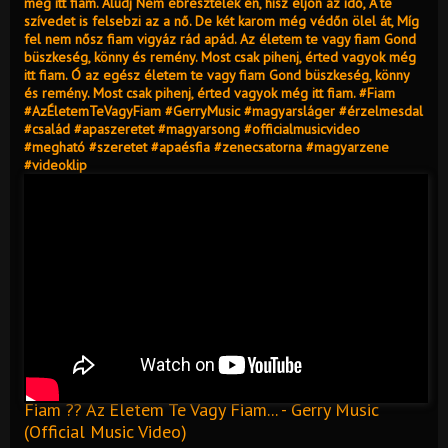
még itt fiam. Aludj Nem ébresztelek én, hisz eljön az idő, A te
szívedet is felsebzi az a nő. De két karom még védőn ölel át, Míg
fel nem nősz fiam vigyáz rád apád. Az életem te vagy fiam Gond
büszkeség, könny és remény. Most csak pihenj, érted vagyok még
itt fiam. Ó az egész életem te vagy fiam Gond büszkeség, könny
és remény. Most csak pihenj, érted vagyok még itt fiam. #Fiam
#AzÉletemTeVagyFiam #GerryMusic #magyarsláger #érzelmesdal
#család #apaszeretet #magyarsong #officialmusicvideo
#megható #szeretet #apaésfia #zenecsatorna #magyarzene
#videoklip
Fiam ?‍? Az Életem Te Vagy Fiam... - Gerry Music
(Official Music Video)