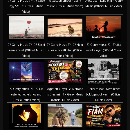
?? Gerry Music ?? - ?? Várok
A legtöbb ember - Gerry
Okosabban kéne élni – Gerry
egy SMS-t (Official Music
Music (Official Music Video)
Music (Official Music Video)
Video)
?? Gerry Music ?? - ?? Senki
?? Gerry Music ?? - ?? Nem
?? Gerry Music ?? - ?? Jött
nem szeret (Official Music
tudok élni nélküled (Official
veled a nyár (Official Music
Video)
Music Video)
Video)
?? Gerry Music ?? - ?? Ma
Véget ért a nyár ☀️ A strand
Gerry Music - Nem lehet
este felmegyek hozzád
is üres már ? – Gerry Music
boldogságot venni (Official
(Official Music Video)
(Official Music Video)
Music Video)