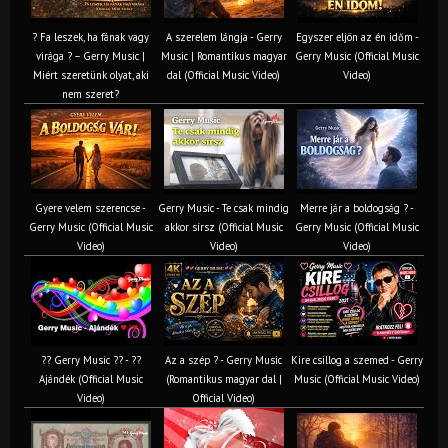
? Fa leszek, ha fának vagy
A szerelem lángja - Gerry
Egyszer eljön az én időm -
virága ? – Gerry Music |
Music | Romantikus magyar
Gerry Music (Official Music
Miért szeretünk olyat, aki
dal (Official Music Video)
Video)
nem szeret?
Gyere velem szerencse -
Gerry Music - Te csak mindig
Merre jár a boldogság ? -
Gerry Music (Official Music
akkor sírsz (Official Music
Gerry Music (Official Music
Video)
Video)
Video)
?? Gerry Music ?? - ??
Az a szép ? - Gerry Music
Kire csillog a szemed - Gerry
Ajándék (Official Music
(Romantikus magyar dal |
Music (Official Music Video)
Video)
Official Video)