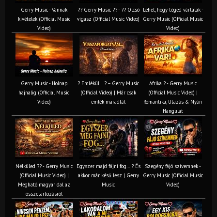
Gerry Music - Vannak
?? Gerry Music ?? - ?? Olcsó
Lehet, hogy téged vártalak -
kivételek (Official Music
vigasz (Official Music Video)
Gerry Music (Official Music
Video)
Video)
Gerry Music - Holnap
? Emlékül… ? – Gerry Music
Afrika ? - Gerry Music
hajnalig (Official Music
(Official Video) | Már csak
(Official Music Video) |
Video)
emlék maradtál
Romantika, Utazás & Nyári
Hangulat
Nélküled ?? - Gerry Music
Egyszer majd fájni fog… ? És
Szegény fájó szívemnek -
(Official Music Video) |
akkor már késő lesz | Gerry
Gerry Music (Official Music
Megható magyar dal az
Music
Video)
összetartozásról