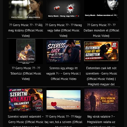
?? Gerry Music ?? - ?? Állj
?? Gerry Music ?? - ?? Harag
?? Gerry Music ?? - ??
meg kislány (Official Music
vagy béke (Official Music
Dalban mondom el (Official
Video)
Video)
Music Video)
?? Gerry Music ?? - ??
Szeress úgy, ahogy itt
Életemben csak két nőt
Tábortűz (Official Music
vagyok ?✨ – Gerry Music |
szerettem - Gerry Music
Video)
Official Music Video
(Official Music Video) |
Megható magyar dal
Szeretni valakit valamiért –
?? Gerry Music ?? - ?? Nagy
Rég várok valakire ? –
Gerry Music (Official Music
baj van, hol a szívem (Official
Megtalálom valaha az