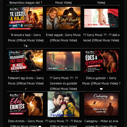
Romantikus magyar dal ?
Music Video)
Video)
Te leszel a hajó – Gerry
Érted vagyok - Gerry Music
?? Gerry Music ?? - ?? Add a
Music (Official Music Video)
(Official Music Video)
kezed (Official Music Video)
?☀️
Felkavart egy érzés – Gerry
?? Gerry Music ?? - ??
Édes a gyönyör – Gerry
Music (Official Music Video)
Szerelem és gyűlölet
Music (Official Music Video) ?
⚡
(Official Music Video)
❤️
Édes érintés – Gerry Music
?? Gerry Music ?? - ?? Búcsú
Csalogány – Mikor az árva
(Official Music Video) ❤️
(Official Music Video)
szívem fáj | Gerry Music