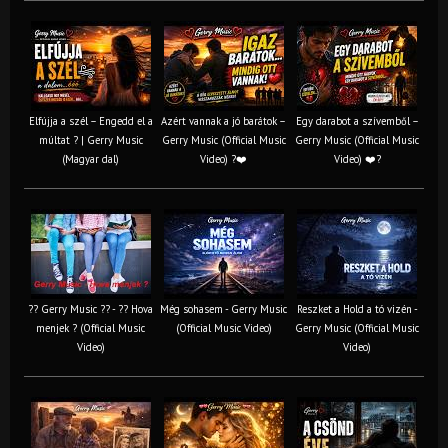
Elfújja a szél – Engedd el a
Azért vannak a jó barátok –
Egy darabot a szívemből –
múltat ? | Gerry Music
Gerry Music (Official Music
Gerry Music (Official Music
(Magyar dal)
Video) ?❤️
Video) ❤️?
?? Gerry Music ?? - ?? Hova
Még sohasem - Gerry Music
Reszket a Hold a tó vizén -
menjek ? (Official Music
(Official Music Video)
Gerry Music (Official Music
Video)
Video)