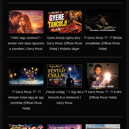
? Mért vagy szomorú? –
Gyere, táncolj cigány lány -
?? Gerry Music ?? - ?? Börtön
amikor nem olyan egyszerű
Gerry Music (Official Music
árnyékában (Official Music
a szerelem | Gerry Music
Video) | Mulatós sláger
Video)
?? Gerry Music ?? - ??
„Fénylő csillag…” ⭐ Egy dal a
?? Gerry Music ?? - ?? Kisfiú
Amilyen hülye vagy, én úgy
hiányról és a reményről |
(Official Music Video)
szeretlek (Official Music
Gerry Music
Video)