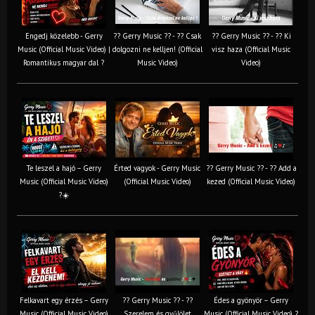
Engedj közelebb - Gerry
?? Gerry Music ?? - ?? Csak
?? Gerry Music ?? - ?? Ki
Music (Official Music Video) |
dolgozni ne kelljen! (Official
visz haza (Official Music
Romantikus magyar dal ?
Music Video)
Video)
Te leszel a hajó – Gerry
Érted vagyok - Gerry Music
?? Gerry Music ?? - ?? Add a
Music (Official Music Video)
(Official Music Video)
kezed (Official Music Video)
?☀️
Felkavart egy érzés – Gerry
?? Gerry Music ?? - ??
Édes a gyönyör – Gerry
Music (Official Music Video)
Szerelem és gyűlölet
Music (Official Music Video) ?