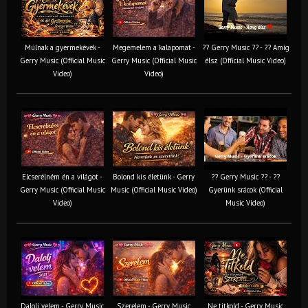
Múlnak a gyermekévek -
Megemelem a kalapomat -
?? Gerry Music ?? - ?? Amíg
Gerry Music (Official Music
Gerry Music (Official Music
élsz (Official Music Video)
Video)
Video)
Elcserélném én a világot -
Bolond kis életünk - Gerry
?? Gerry Music ?? - ??
Gerry Music (Official Music
Music (Official Music Video)
Gyerünk srácok (Official
Video)
Music Video)
Dalolj velem - Gerry Music
Szerelem - Gerry Music
Ne titkold - Gerry Music