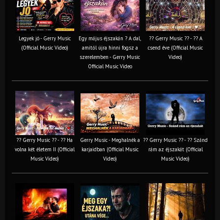
Legyek jó - Gerry Music
Egy május éjszakán ? A dal,
?? Gerry Music ?? - ?? A
(Official Music Video)
amitől újra hinni fogsz a
csend éve (Official Music
szerelemben - Gerry Music
Video)
Official Music Video
?? Gerry Music ?? - ?? Ha
Gerry Music - Meghalnék a
?? Gerry Music ?? - ?? Szánd
volna két életem II (Official
karjaidban (Official Music
rám az éjszakát (Official
Music Video)
Video)
Music Video)