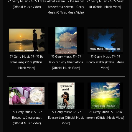
?? Gerry Music ?? - ?? Érzés
Almát eszem… ? De közben
?? Gerry Music ?? - ?? Száz
(Official Music Video)
összetört a szívem | Gerry
út (Official Music Video)
Music (Official Music Video)
?? Gerry Music ?? - ?? Ha
?? Gerry Music ?? - ??
?? Gerry Music ?? - ??
volna még időm (Official
Távolban egy fehér vitorla
Göncölszekér (Official Music
Music Video)
(Official Music Video)
Video)
?? Gerry Music ?? - ??
?? Gerry Music ?? - ??
?? Gerry Music ?? - ?? Jó
Boldog születésnapot
Egyszerűen (Official Music
nekem (Official Music Video)
(Official Music Video)
Video)