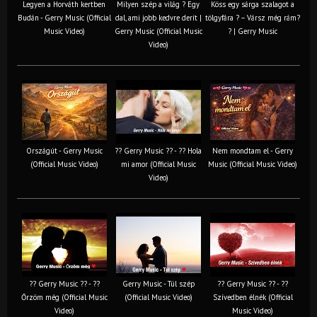
Legyen a Horváth kertben
Milyen szép a világ ? Egy
Köss egy sárga szalagot a
Budán - Gerry Music (Official
dal, ami jobb kedvre derít |
tölgyfára ?️ – Vársz még rám?
Music Video)
Gerry Music (Official Music
? | Gerry Music
Video)
Országút - Gerry Music
?? Gerry Music ?? - ?? Hola
Nem mondtam el - Gerry
(Official Music Video)
mi amor (Official Music
Music (Official Music Video)
Video)
?? Gerry Music ?? - ??
Gerry Music - Túl szép
?? Gerry Music ?? - ??
Őrzöm még (Official Music
(Official Music Video)
Szívedben élnék (Official
Video)
Music Video)