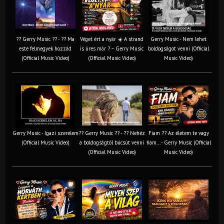
?? Gerry Music ?? - ?? Ma
Véget ért a nyár ☀️ A strand
Gerry Music - Nem lehet
este felmegyek hozzád
is üres már ? – Gerry Music
boldogságot venni (Official
(Official Music Video)
(Official Music Video)
Music Video)
Gerry Music - Igazi szerelem
?? Gerry Music ?? - ?? Nehéz
Fiam ?‍? Az életem te vagy
(Official Music Video)
a boldogságtól búcsút venni
fiam... - Gerry Music (Official
(Official Music Video)
Music Video)