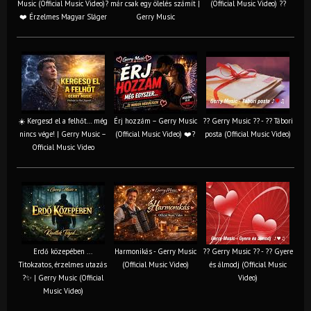
Music (Official Music Video)?
már csak egy ölelés számít |
(Official Music Video) ??
❤️ Érzelmes Magyar Sláger
Gerry Music
☀️ Kergesd el a felhőt… még
Érj hozzám – Gerry Music
?? Gerry Music ?? - ?? Tábori
nincs vége! | Gerry Music –
(Official Music Video) ❤️?
posta (Official Music Video)
Official Music Video
Erdő közepében ...
Harmonikás - Gerry Music
?? Gerry Music ?? - ?? Gyere
Titokzatos, érzelmes utazás
(Official Music Video)
és álmodj (Official Music
?✨ | Gerry Music (Official
Video)
Music Video)