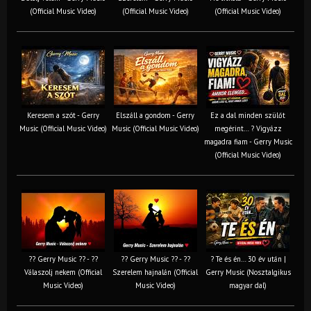
(Official Music Video)
(Official Music Video)
(Official Music Video)
Keresem a szót - Gerry
Elszáll a gondom - Gerry
Ez a dal minden szülőt
Music (Official Music Video)
Music (Official Music Video)
megérint… ? Vigyázz
magadra fiam - Gerry Music
(Official Music Video)
?? Gerry Music ?? - ??
?? Gerry Music ?? - ??
? Te és én… 30 év után |
Válaszolj nekem (Official
Szerelem hajnalán (Official
Gerry Music (Nosztalgikus
Music Video)
Music Video)
magyar dal)