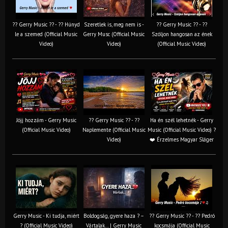
?? Gerry Music ?? - ?? Húnyd
Szeretlek is, meg nem is -
?? Gerry Music ?? - ??
le a szemed (Official Music
Gerry Musc (Official Music
Szóljon hangosan az ének
Video)
Video)
(Official Music Video)
Jöjj hozzám - Gerry Music
?? Gerry Music ?? - ??
Ha én szél lehetnék - Gerry
(Official Music Video)
Naplemente (Official Music
Music (Official Music Video) ?️
Video)
❤️ Érzelmes Magyar Sláger
Gerry Music - Ki tudja, miért
Boldogság, gyere haza ? –
?? Gerry Music ?? - ?? Pedró
? (Official Music Video)
Vártalak… | Gerry Music
kocsmája (Official Music