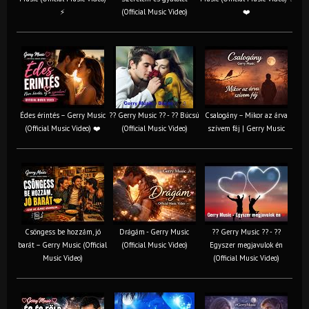
⚡
(Official Music Video)
❤️
Édes érintés – Gerry Music
?? Gerry Music ?? - ?? Búcsú
Csalogány – Mikor az árva
(Official Music Video) ❤️
(Official Music Video)
szívem fáj | Gerry Music
Csöngess be hozzám, jó
Drágám - Gerry Music
?? Gerry Music ?? - ??
barát – Gerry Music (Official
(Official Music Video)
Egyszer megjavulok én
Music Video)
(Official Music Video)