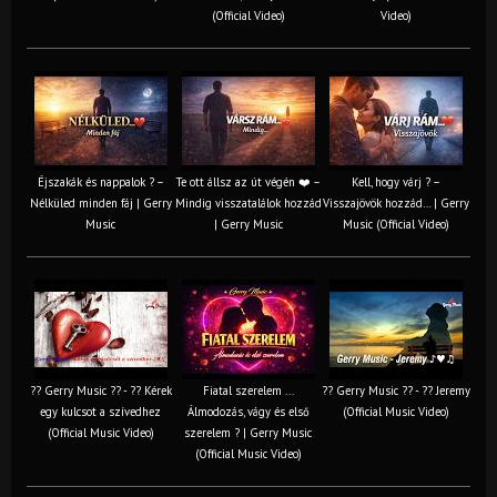
(Official Video)
Video)
Éjszakák és nappalok ? –
Te ott állsz az út végén ❤️ –
Kell, hogy várj ? –
Nélküled minden fáj | Gerry
Mindig visszatalálok hozzád
Visszajövök hozzád… | Gerry
Music
| Gerry Music
Music (Official Video)
?? Gerry Music ?? - ?? Kérek
Fiatal szerelem ...
?? Gerry Music ?? - ?? Jeremy
egy kulcsot a szívedhez
Álmodozás, vágy és első
(Official Music Video)
(Official Music Video)
szerelem ? | Gerry Music
(Official Music Video)