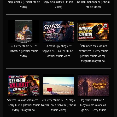
meg kislány (Official Music
vagy béke (Official Music
Dalban mondom el (Official
Video)
Video)
Music Video)
?? Gerry Music ?? - ??
Szeress úgy, ahogy itt
Életemben csak két nőt
Tábortűz (Official Music
vagyok ?✨ – Gerry Music |
szerettem - Gerry Music
Video)
Official Music Video
(Official Music Video) |
Megható magyar dal
Szeretni valakit valamiért –
?? Gerry Music ?? - ?? Nagy
Rég várok valakire ? –
Gerry Music (Official Music
baj van, hol a szívem (Official
Megtalálom valaha az
Video) ? Magyar dal
Music Video)
igazit? | Gerry Music