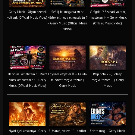
Gerry Music - Olyan szépek
Szállj fel magasra ☁️ ✨
Virágdal ? Szabad voltam,
voltunk (Official Music Video)
Kérlek élj, hogy élhessek én ?
nincstelen ✨ – Gerry Music
– Gerry Music (Official Music
(Official Music Video)
Video)
Ha volna két életem ✨ Miért
Egyszer véget ér ⏳ – Az idő
Régi nóta ? – „Holnap
nincs két életem? ? – Gerry
mindent megváltoztat |
megváltozom…” | Gerry
Music (Official Music Video)
Gerry Music
Music
Nyári éjek asszonya - Gerry
? „Maradj velem…” – amikor
Érints meg – Gerry Music