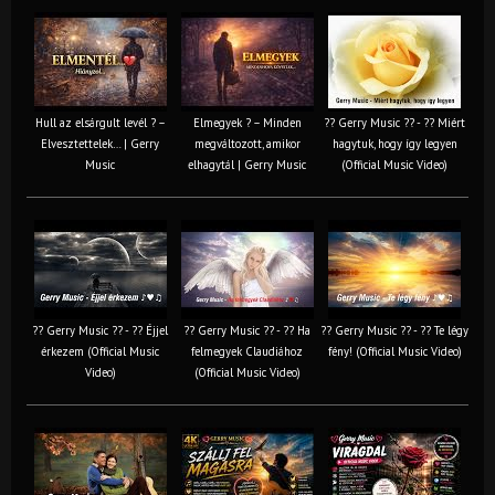
Hull az elsárgult levél ? –
Elmegyek ? – Minden
?? Gerry Music ?? - ?? Miért
Elvesztettelek… | Gerry
megváltozott, amikor
hagytuk, hogy így legyen
Music
elhagytál | Gerry Music
(Official Music Video)
?? Gerry Music ?? - ?? Éjjel
?? Gerry Music ?? - ?? Ha
?? Gerry Music ?? - ?? Te légy
érkezem (Official Music
felmegyek Claudiához
fény! (Official Music Video)
Video)
(Official Music Video)