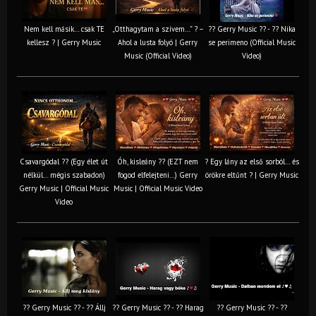
Nem kell másik… csak TE
„Otthagytam a szívem…” ? –
?? Gerry Music ?? - ?? Nika
kellesz ? | Gerry Music
Ahol a lusta folyó | Gerry
se perimeno (Official Music
Music (Official Video)
Video)
Csavargódal ?? (Egy élet út
Óh, kisleány ?? (EZT nem
? Egy lány az első sorból… és
nélkül… mégis szabadon)
fogod elfelejteni…) Gerry
örökre eltűnt ? | Gerry Music
Gerry Music | Official Music
Music | Official Music Video
Video
?? Gerry Music ?? - ?? Állj
?? Gerry Music ?? - ?? Harag
?? Gerry Music ?? - ??