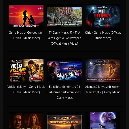
Gerry Music - Gondolj rám
?? Gerry Music ?? - ?? A
Ohio - Gerry Music (Official
(Official Music Video)
városliget kellős közepén
Music Video)
(Official Music Video)
Vidéki kislány – Gerry Music
El kellett jönnöm… ✈️? |
Álomarcú lány… akit sosem
(Official Music Video)
California csak álom volt |
érhetsz el ? | Gerry Music
Gerry Music