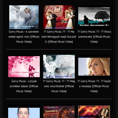
Gerry Music - A szerelem
?? Gerry Music ?? - ?? Ma
?? Gerry Music ?? - ?? Nincs
neked egész más (Official
este felmegyek majd hozzád
szerencsém (Official Music
Music Video)
II. (Official Music Video)
Video)
Gerry Music - Lányok
?? Gerry Music ?? - ?? Még
?? Gerry Music ?? - ?? Kacér
szívében lakom (Official
nem veszíthetek (Official
a mosolya (Official Music
Music Video)
Music Video)
Video)