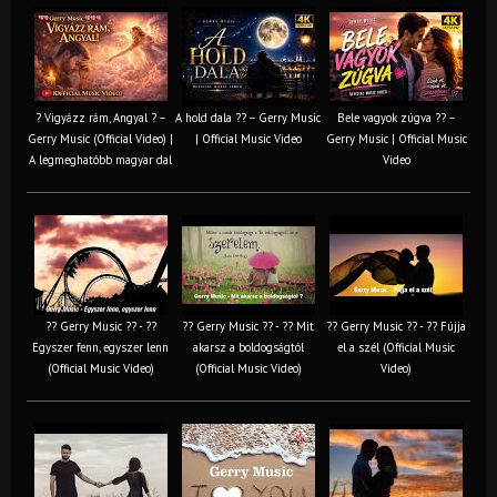
? Vigyázz rám, Angyal ? –
A hold dala ?? – Gerry Music
Bele vagyok zúgva ?? –
Gerry Music (Official Video) |
| Official Music Video
Gerry Music | Official Music
A legmeghatóbb magyar dal
Video
?? Gerry Music ?? - ??
?? Gerry Music ?? - ?? Mit
?? Gerry Music ?? - ?? Fújja
Egyszer fenn, egyszer lenn
akarsz a boldogságtól
el a szél (Official Music
(Official Music Video)
(Official Music Video)
Video)