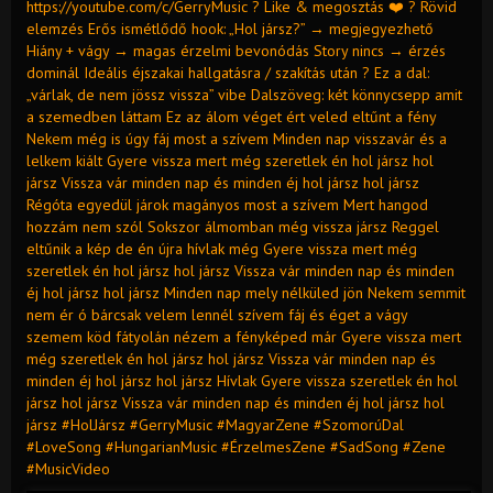
https://youtube.com/c/GerryMusic ? Like & megosztás ❤️ ? Rövid
elemzés Erős ismétlődő hook: „Hol jársz?” → megjegyezhető
Hiány + vágy → magas érzelmi bevonódás Story nincs → érzés
dominál Ideális éjszakai hallgatásra / szakítás után ? Ez a dal:
„várlak, de nem jössz vissza” vibe Dalszöveg: két könnycsepp amit
a szemedben láttam Ez az álom véget ért veled eltűnt a fény
Nekem még is úgy fáj most a szívem Minden nap visszavár és a
lelkem kiált Gyere vissza mert még szeretlek én hol jársz hol
jársz Vissza vár minden nap és minden éj hol jársz hol jársz
Régóta egyedül járok magányos most a szívem Mert hangod
hozzám nem szól Sokszor álmomban még vissza jársz Reggel
eltűnik a kép de én újra hívlak még Gyere vissza mert még
szeretlek én hol jársz hol jársz Vissza vár minden nap és minden
éj hol jársz hol jársz Minden nap mely nélküled jön Nekem semmit
nem ér ó bárcsak velem lennél szívem fáj és éget a vágy
szemem köd fátyolán nézem a fényképed már Gyere vissza mert
még szeretlek én hol jársz hol jársz Vissza vár minden nap és
minden éj hol jársz hol jársz Hívlak Gyere vissza szeretlek én hol
jársz hol jársz Vissza vár minden nap és minden éj hol jársz hol
jársz #HolJársz #GerryMusic #MagyarZene #SzomorúDal
#LoveSong #HungarianMusic #ÉrzelmesZene #SadSong #Zene
#MusicVideo