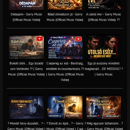
Dédapám - Gerry Music
Rólad álmodozni jó - Gerry
A csönd éve – Gerry Music
(Official Music Video)
Music (Official Music Video)
(Official Music Video) ??
Bukott diák ... Egy lázadó
Csepereg az eső - Barátság,
Egy jó asszony mindent
szív története ?? | Gerry
emlékek és összetartozás ?️?
megbocsát… DE MEDDIG? ?
Music (Official Music Video)
| Gerry Music (Official Music
| Gerry Music
Video)
? Mondd hány éjszakát… ? –
? Elmúlt az éjjel… ? – Gerry
? Még egyszer láthatnám… ?
Gerry Music (Official Video) |
Music (Official Video) | Csak
– Gerry Music (Official Video)