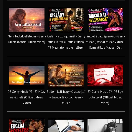
Nem tudlak elfeledni - Gerry
Kislány a zongoránál - Gerry
Táncold át az éjszakát - Gerry
Music (Official Music Video)
Music (Official Music Video)
Music (Official Music Video) |
?? Megható magyar sláger
Romantikus Magyar Dal
?? Gerry Music ?? - ?? Nézz
? „Nem kell, hogy válaszolj…”
?? Gerry Music ?? - ?? Egy
az ég felé (Official Music
– Levél a távolból | Gerry
buta levél (Official Music
Video)
Music
Video)