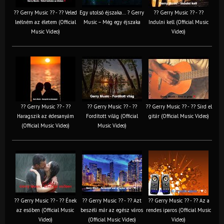
?? Gerry Music ?? - ?? Veled
Egy utolsó éjszaka… ? Gerry
?? Gerry Music ?? - ??
leélném az életem (Official
Music – Még egy éjszaka
Indulni kell (Official Music
Music Video)
Video)
?? Gerry Music ?? - ??
?? Gerry Music ?? - ??
?? Gerry Music ?? - ?? Sírd el
Haragszik az édesanyám
Fordított világ (Official
gitár (Official Music Video)
(Official Music Video)
Music Video)
?? Gerry Music ?? - ?? Ének
?? Gerry Music ?? - ?? Azt
?? Gerry Music ?? - ?? Az a
az esőben (Official Music
beszéli már az egész város
rendes iparos (Official Music
Video)
(Official Music Video)
Video)