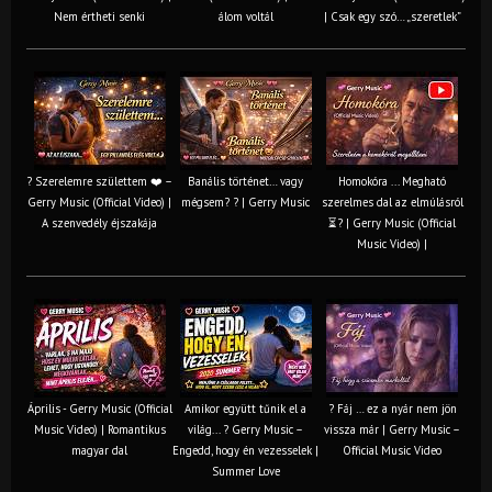
Nem értheti senki
álom voltál
| Csak egy szó… „szeretlek”
? Szerelemre születtem ❤️ –
Banális történet… vagy
Homokóra ... Megható
Gerry Music (Official Video) |
mégsem? ? | Gerry Music
szerelmes dal az elmúlásról
A szenvedély éjszakája
⏳? | Gerry Music (Official
Music Video) |
Április - Gerry Music (Official
Amikor együtt tűnik el a
? Fáj … ez a nyár nem jön
Music Video) | Romantikus
világ... ? Gerry Music –
vissza már | Gerry Music –
magyar dal
Engedd, hogy én vezesselek |
Official Music Video
Summer Love