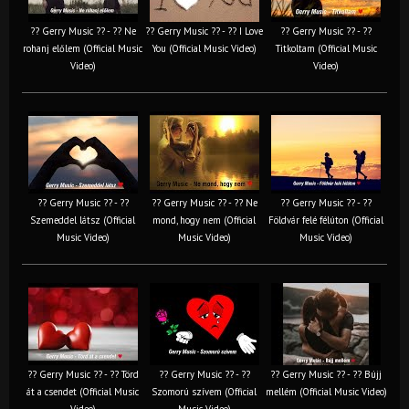
?? Gerry Music ?? - ?? Ne
?? Gerry Music ?? - ?? I Love
?? Gerry Music ?? - ??
rohanj előlem (Official Music
You (Official Music Video)
Titkoltam (Official Music
Video)
Video)
?? Gerry Music ?? - ??
?? Gerry Music ?? - ?? Ne
?? Gerry Music ?? - ??
Szemeddel látsz (Official
mond, hogy nem (Official
Földvár felé félúton (Official
Music Video)
Music Video)
Music Video)
?? Gerry Music ?? - ?? Törd
?? Gerry Music ?? - ??
?? Gerry Music ?? - ?? Bújj
át a csendet (Official Music
Szomorú szívem (Official
mellém (Official Music Video)
Video)
Music Video)