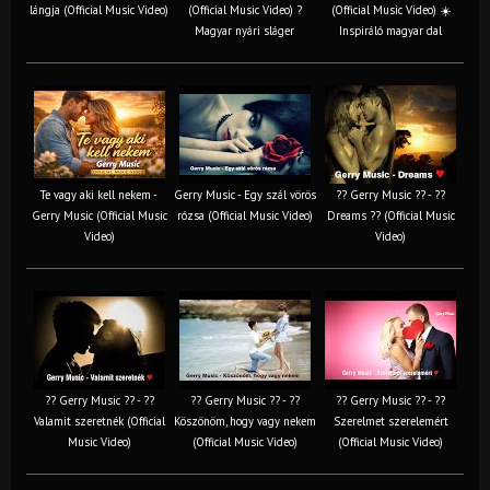
lángja (Official Music Video)
(Official Music Video) ?
(Official Music Video) ☀️
Magyar nyári sláger
Inspiráló magyar dal
Te vagy aki kell nekem -
Gerry Music - Egy szál vörös
?? Gerry Music ?? - ??
Gerry Music (Official Music
rózsa (Official Music Video)
Dreams ?? (Official Music
Video)
Video)
?? Gerry Music ?? - ??
?? Gerry Music ?? - ??
?? Gerry Music ?? - ??
Valamit szeretnék (Official
Köszönöm, hogy vagy nekem
Szerelmet szerelemért
Music Video)
(Official Music Video)
(Official Music Video)