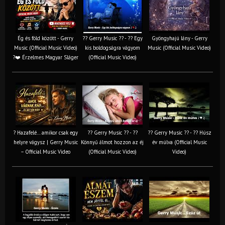
Ég és föld között - Gerry
?? Gerry Music ?? - ?? Egy
Gyöngyhajú lány - Gerry
Music (Official Music Video)
kis boldogságra vágyom
Music (Official Music Video)
?❤️ Érzelmes Magyar Sláger
(Official Music Video)
? Hazafelé… amikor csak egy
?? Gerry Music ?? - ??
?? Gerry Music ?? - ?? Húsz
helyre vágysz | Gerry Music
Könnyű álmot hozzon az éj
év múlva (Official Music
– Official Music Video
(Official Music Video)
Video)