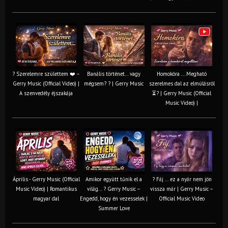
? Szerelemre születtem ❤️ –
Banális történet… vagy
Homokóra ... Megható
Gerry Music (Official Video) |
mégsem? ? | Gerry Music
szerelmes dal az elmúlásról
A szenvedély éjszakája
⏳? | Gerry Music (Official
Music Video) |
Április - Gerry Music (Official
Amikor együtt tűnik el a
? Fáj … ez a nyár nem jön
Music Video) | Romantikus
világ... ? Gerry Music –
vissza már | Gerry Music –
magyar dal
Engedd, hogy én vezesselek |
Official Music Video
Summer Love