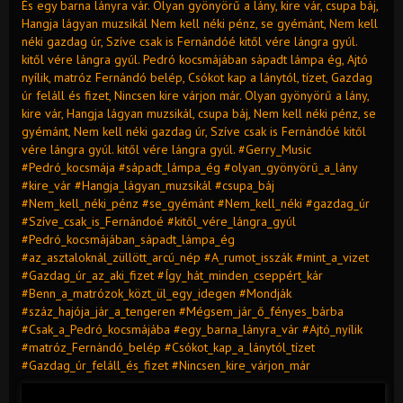
És egy barna lányra vár. Olyan gyönyörű a lány, kire vár, csupa báj,
Hangja lágyan muzsikál Nem kell néki pénz, se gyémánt, Nem kell
néki gazdag úr, Szíve csak is Fernándóé kitől vére lángra gyúl.
kitől vére lángra gyúl. Pedró kocsmájában sápadt lámpa ég, Ajtó
nyílik, matróz Fernándó belép, Csókot kap a lánytól, tízet, Gazdag
úr feláll és fizet, Nincsen kire várjon már. Olyan gyönyörű a lány,
kire vár, Hangja lágyan muzsikál, csupa báj, Nem kell néki pénz, se
gyémánt, Nem kell néki gazdag úr, Szíve csak is Fernándóé kitől
vére lángra gyúl. kitől vére lángra gyúl. #Gerry_Music
#Pedró_kocsmája #sápadt_lámpa_ég #olyan_gyönyörű_a_lány
#kire_vár #Hangja_lágyan_muzsikál #csupa_báj
#Nem_kell_néki_pénz #se_gyémánt #Nem_kell_néki #gazdag_úr
#Szíve_csak_is_Fernándoé #kitől_vére_lángra_gyúl
#Pedró_kocsmájában_sápadt_lámpa_ég
#az_asztaloknál_züllött_arcú_nép #A_rumot_isszák #mint_a_vizet
#Gazdag_úr_az_aki_fizet #Így_hát_minden_cseppért_kár
#Benn_a_matrózok_közt_ül_egy_idegen #Mondják
#száz_hajója_jár_a_tengeren #Mégsem_jár_ő_fényes_bárba
#Csak_a_Pedró_kocsmájába #egy_barna_lányra_vár #Ajtó_nyílik
#matróz_Fernándó_belép #Csókot_kap_a_lánytól_tízet
#Gazdag_úr_feláll_és_fizet #Nincsen_kire_várjon_már