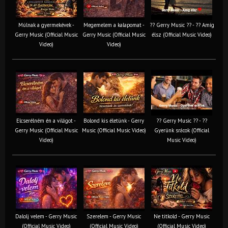
Múlnak a gyermekévek -
Megemelem a kalapomat -
?? Gerry Music ?? - ?? Amíg
Gerry Music (Official Music
Gerry Music (Official Music
élsz (Official Music Video)
Video)
Video)
Elcserélném én a világot -
Bolond kis életünk - Gerry
?? Gerry Music ?? - ??
Gerry Music (Official Music
Music (Official Music Video)
Gyerünk srácok (Official
Video)
Music Video)
Dalolj velem - Gerry Music
Szerelem - Gerry Music
Ne titkold - Gerry Music
(Official Music Video)
(Official Music Video)
(Official Music Video)