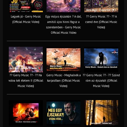
Legyek jó - Gerry Music
Egy május éjszakán ? A dal,
?? Gerry Music ?? - ?? A
(Official Music Video)
amitől újra hinni fogsz a
csend éve (Official Music
szerelemben - Gerry Music
Video)
Official Music Video
?? Gerry Music ?? - ?? Ha
Gerry Music - Meghalnék a
?? Gerry Music ?? - ?? Szánd
volna két életem II (Official
karjaidban (Official Music
rám az éjszakát (Official
Music Video)
Video)
Music Video)