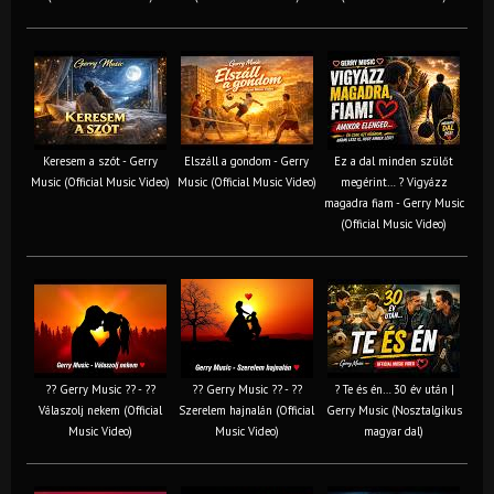
Keresem a szót - Gerry
Elszáll a gondom - Gerry
Ez a dal minden szülőt
Music (Official Music Video)
Music (Official Music Video)
megérint… ? Vigyázz
magadra fiam - Gerry Music
(Official Music Video)
?? Gerry Music ?? - ??
?? Gerry Music ?? - ??
? Te és én… 30 év után |
Válaszolj nekem (Official
Szerelem hajnalán (Official
Gerry Music (Nosztalgikus
Music Video)
Music Video)
magyar dal)