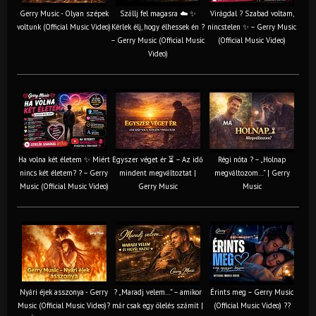
Gerry Music - Olyan szépek
Szállj fel magasra ☁️ ✨
Virágdal ? Szabad voltam,
voltunk (Official Music Video)
Kérlek élj, hogy élhessek én ?
nincstelen ✨ – Gerry Music
– Gerry Music (Official Music
(Official Music Video)
Video)
Ha volna két életem ✨ Miért
Egyszer véget ér ⏳ – Az idő
Régi nóta ? – „Holnap
nincs két életem? ? – Gerry
mindent megváltoztat |
megváltozom…” | Gerry
Music (Official Music Video)
Gerry Music
Music
Nyári éjek asszonya - Gerry
? „Maradj velem…” – amikor
Érints meg – Gerry Music
Music (Official Music Video)?
már csak egy ölelés számít |
(Official Music Video) ??