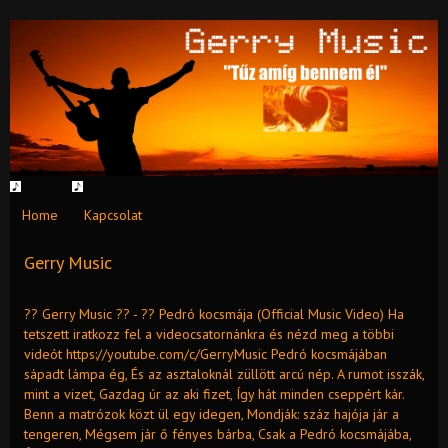
Home
Kapcsolat
Gerry Music
?? Gerry Music ?? - ?? Pedró kocsmája (Official Music Video) Ha
tetszett iratkozz fel a videocsatornánkra és nézd meg a többi
videót https://youtube.com/c/GerryMusic Pedró kocsmájában
sápadt lámpa ég, És az asztaloknál züllött arcú nép. A rumot isszák,
mint a vizet, Gazdag úr az aki fizet, Így hát minden cseppért kár.
Benn a matrózok közt ül egy idegen, Mondják: száz hajója jár a
tengeren, Mégsem jár ő fényes bárba, Csak a Pedró kocsmájába,