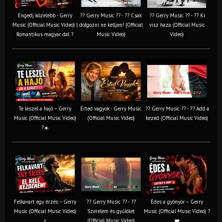
Engedj közelebb - Gerry
?? Gerry Music ?? - ?? Csak
?? Gerry Music ?? - ?? Ki
Music (Official Music Video) |
dolgozni ne kelljen! (Official
visz haza (Official Music
Romantikus magyar dal ?
Music Video)
Video)
Te leszel a hajó – Gerry
Érted vagyok - Gerry Music
?? Gerry Music ?? - ?? Add a
Music (Official Music Video)
(Official Music Video)
kezed (Official Music Video)
?☀️
Felkavart egy érzés – Gerry
?? Gerry Music ?? - ??
Édes a gyönyör – Gerry
Music (Official Music Video)
Szerelem és gyűlölet
Music (Official Music Video) ?
⚡
(Official Music Video)
❤️