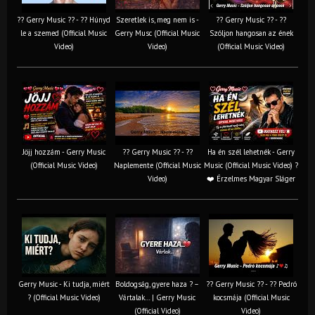
?? Gerry Music ?? - ?? Húnyd
Szeretlek is, meg nem is -
?? Gerry Music ?? - ??
le a szemed (Official Music
Gerry Musc (Official Music
Szóljon hangosan az ének
Video)
Video)
(Official Music Video)
Jöjj hozzám - Gerry Music
?? Gerry Music ?? - ??
Ha én szél lehetnék - Gerry
(Official Music Video)
Naplemente (Official Music
Music (Official Music Video) ?️
Video)
❤️ Érzelmes Magyar Sláger
Gerry Music - Ki tudja, miért
Boldogság, gyere haza ? –
?? Gerry Music ?? - ?? Pedró
? (Official Music Video)
Vártalak… | Gerry Music
kocsmája (Official Music
(Official Video)
Video)