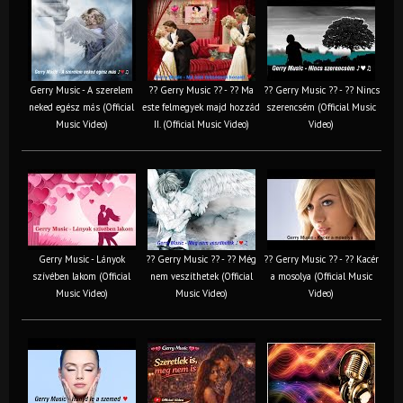
Gerry Music - A szerelem
?? Gerry Music ?? - ?? Ma
?? Gerry Music ?? - ?? Nincs
neked egész más (Official
este felmegyek majd hozzád
szerencsém (Official Music
Music Video)
II. (Official Music Video)
Video)
Gerry Music - Lányok
?? Gerry Music ?? - ?? Még
?? Gerry Music ?? - ?? Kacér
szívében lakom (Official
nem veszíthetek (Official
a mosolya (Official Music
Music Video)
Music Video)
Video)