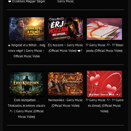
❤️ Érzelmes Magyar Sláger
Gerry Music
☀️ Kergesd el a felhőt… még
Érj hozzám – Gerry Music
?? Gerry Music ?? - ?? Tábori
nincs vége! | Gerry Music –
(Official Music Video) ❤️?
posta (Official Music Video)
Official Music Video
Erdő közepében ...
Harmonikás - Gerry Music
?? Gerry Music ?? - ?? Gyere
Titokzatos, érzelmes utazás
(Official Music Video)
és álmodj (Official Music
?✨ | Gerry Music (Official
Video)
Music Video)