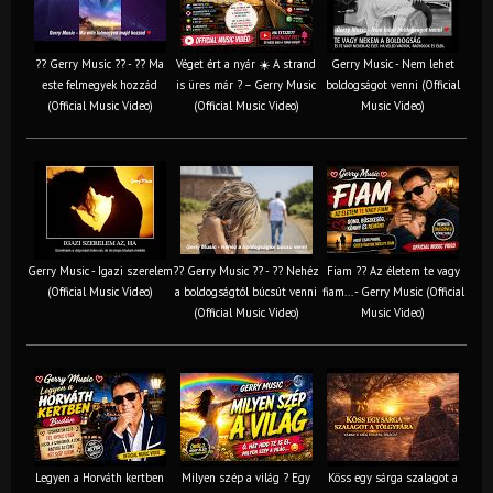
?? Gerry Music ?? - ?? Ma
Véget ért a nyár ☀️ A strand
Gerry Music - Nem lehet
este felmegyek hozzád
is üres már ? – Gerry Music
boldogságot venni (Official
(Official Music Video)
(Official Music Video)
Music Video)
Gerry Music - Igazi szerelem
?? Gerry Music ?? - ?? Nehéz
Fiam ?‍? Az életem te vagy
(Official Music Video)
a boldogságtól búcsút venni
fiam... - Gerry Music (Official
(Official Music Video)
Music Video)
Legyen a Horváth kertben
Milyen szép a világ ? Egy
Köss egy sárga szalagot a