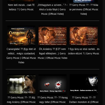
Nem kell másik… csak TE
„Otthagytam a szívem…” ? –
?? Gerry Music ?? - ?? Nika
kellesz ? | Gerry Music
Ahol a lusta folyó | Gerry
se perimeno (Official Music
Music (Official Video)
Video)
Csavargódal ?? (Egy élet út
Óh, kisleány ?? (EZT nem
? Egy lány az első sorból… és
nélkül… mégis szabadon)
fogod elfelejteni…) Gerry
örökre eltűnt ? | Gerry Music
Gerry Music | Official Music
Music | Official Music Video
Video
?? Gerry Music ?? - ?? Állj
?? Gerry Music ?? - ?? Harag
?? Gerry Music ?? - ??
meg kislány (Official Music
vagy béke (Official Music
Dalban mondom el (Official