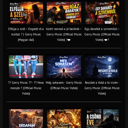
Elfújja a szél – Engedd el a
Azért vannak a jó barátok –
Egy darabot a szívemből –
múltat ? | Gerry Music
Gerry Music (Official Music
Gerry Music (Official Music
(Magyar dal)
Video) ?❤️
Video) ❤️?
?? Gerry Music ?? - ?? Hova
Még sohasem - Gerry Music
Reszket a Hold a tó vizén -
menjek ? (Official Music
(Official Music Video)
Gerry Music (Official Music
Video)
Video)