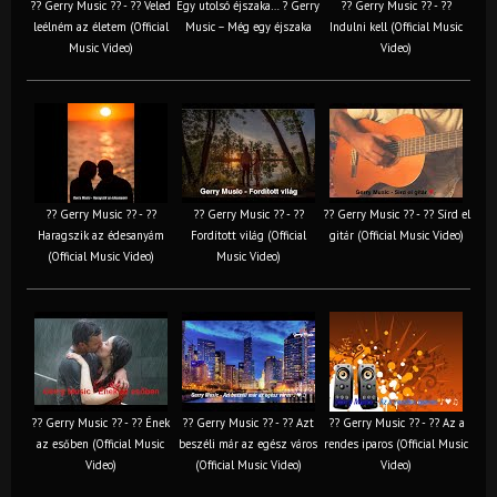
?? Gerry Music ?? - ?? Veled
Egy utolsó éjszaka… ? Gerry
?? Gerry Music ?? - ??
leélném az életem (Official
Music – Még egy éjszaka
Indulni kell (Official Music
Music Video)
Video)
?? Gerry Music ?? - ??
?? Gerry Music ?? - ??
?? Gerry Music ?? - ?? Sírd el
Haragszik az édesanyám
Fordított világ (Official
gitár (Official Music Video)
(Official Music Video)
Music Video)
?? Gerry Music ?? - ?? Ének
?? Gerry Music ?? - ?? Azt
?? Gerry Music ?? - ?? Az a
az esőben (Official Music
beszéli már az egész város
rendes iparos (Official Music
Video)
(Official Music Video)
Video)