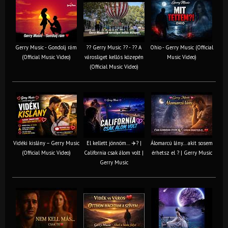
Gerry Music - Gondolj rám
?? Gerry Music ?? - ?? A
Ohio - Gerry Music (Official
(Official Music Video)
városliget kellős közepén
Music Video)
(Official Music Video)
Vidéki kislány – Gerry Music
El kellett jönnöm… ✈️? |
Álomarcú lány… akit sosem
(Official Music Video)
California csak álom volt |
érhetsz el ? | Gerry Music
Gerry Music