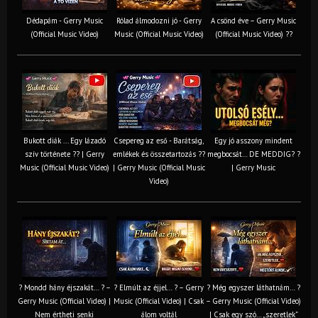
Dédapám - Gerry Music
Rólad álmodozni jó - Gerry
A csönd éve – Gerry Music
(Official Music Video)
Music (Official Music Video)
(Official Music Video) ??
Bukott diák ... Egy lázadó
Csepereg az eső - Barátság,
Egy jó asszony mindent
szív története ?? | Gerry
emlékek és összetartozás ?️?
megbocsát… DE MEDDIG? ?
Music (Official Music Video)
| Gerry Music (Official Music
| Gerry Music
Video)
? Mondd hány éjszakát… ? –
? Elmúlt az éjjel… ? – Gerry
? Még egyszer láthatnám… ?
Gerry Music (Official Video) |
Music (Official Video) | Csak
– Gerry Music (Official Video)
Nem értheti senki
álom voltál
| Csak egy szó… „szeretlek”