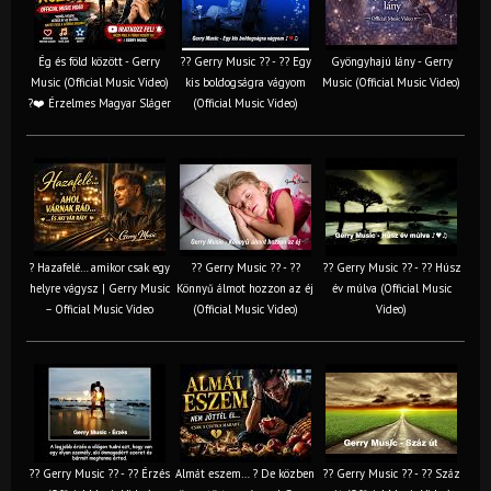
Ég és föld között - Gerry
?? Gerry Music ?? - ?? Egy
Gyöngyhajú lány - Gerry
Music (Official Music Video)
kis boldogságra vágyom
Music (Official Music Video)
?❤️ Érzelmes Magyar Sláger
(Official Music Video)
? Hazafelé… amikor csak egy
?? Gerry Music ?? - ??
?? Gerry Music ?? - ?? Húsz
helyre vágysz | Gerry Music
Könnyű álmot hozzon az éj
év múlva (Official Music
– Official Music Video
(Official Music Video)
Video)
?? Gerry Music ?? - ?? Érzés
Almát eszem… ? De közben
?? Gerry Music ?? - ?? Száz