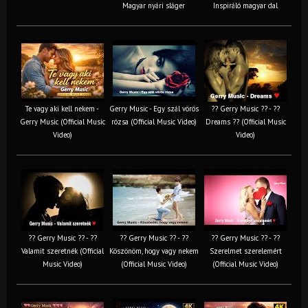
Magyar nyári sláger
Inspiráló magyar dal
Te vagy aki kell nekem -
Gerry Music - Egy szál vörös
?? Gerry Music ?? - ??
Gerry Music (Official Music
rózsa (Official Music Video)
Dreams ?? (Official Music
Video)
Video)
?? Gerry Music ?? - ??
?? Gerry Music ?? - ??
?? Gerry Music ?? - ??
Valamit szeretnék (Official
Köszönöm, hogy vagy nekem
Szerelmet szerelemért
Music Video)
(Official Music Video)
(Official Music Video)