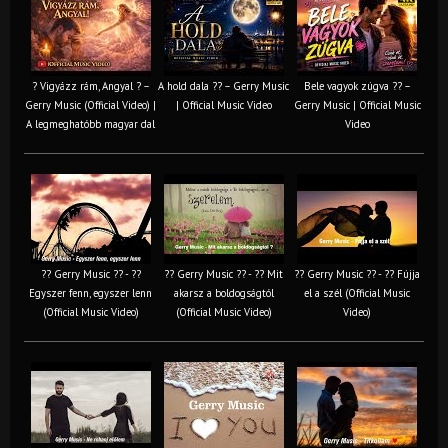
? Vigyázz rám, Angyal ? –
A hold dala ?? – Gerry Music
Bele vagyok zúgva ?? –
Gerry Music (Official Video) |
| Official Music Video
Gerry Music | Official Music
A legmeghatóbb magyar dal
Video
?? Gerry Music ?? - ??
?? Gerry Music ?? - ?? Mit
?? Gerry Music ?? - ?? Fújja
Egyszer fenn, egyszer lenn
akarsz a boldogságtól
el a szél (Official Music
(Official Music Video)
(Official Music Video)
Video)