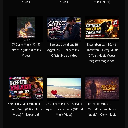
Video)
Video)
Music Video)
?? Gerry Music ?? - ??
Szeress úgy, ahogy itt
Életemben csak két nőt
Tábortűz (Official Music
vagyok ?✨ – Gerry Music |
szerettem - Gerry Music
Video)
Official Music Video
(Official Music Video) |
Megható magyar dal
Szeretni valakit valamiért –
?? Gerry Music ?? - ?? Nagy
Rég várok valakire ? –
Gerry Music (Official Music
baj van, hol a szívem (Official
Megtalálom valaha az
Video) ? Magyar dal
Music Video)
igazit? | Gerry Music