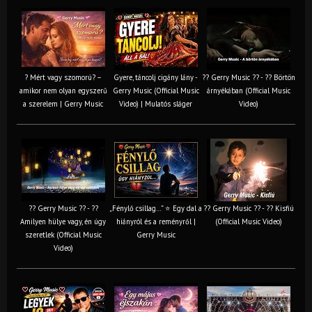
? Mért vagy szomorú? –
Gyere, táncolj cigány lány -
?? Gerry Music ?? - ?? Börtön
amikor nem olyan egyszerű
Gerry Music (Official Music
árnyékában (Official Music
a szerelem | Gerry Music
Video) | Mulatós sláger
Video)
?? Gerry Music ?? - ??
„Fénylő csillag…” ⭐ Egy dal a
?? Gerry Music ?? - ?? Kisfiú
Amilyen hülye vagy, én úgy
hiányról és a reményről |
(Official Music Video)
szeretlek (Official Music
Gerry Music
Video)