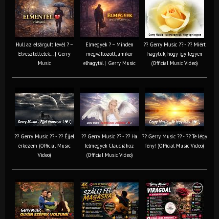
Hull az elsárgult levél ? –
Elmegyek ? – Minden
?? Gerry Music ?? - ?? Miért
Elvesztettelek… | Gerry
megváltozott, amikor
hagytuk, hogy így legyen
Music
elhagytál | Gerry Music
(Official Music Video)
?? Gerry Music ?? - ?? Éjjel
?? Gerry Music ?? - ?? Ha
?? Gerry Music ?? - ?? Te légy
érkezem (Official Music
felmegyek Claudiához
fény! (Official Music Video)
Video)
(Official Music Video)