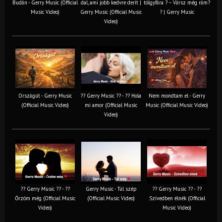
Budán - Gerry Music (Official
dal, ami jobb kedvre derít |
tölgyfára ?️ – Vársz még rám?
Music Video)
Gerry Music (Official Music
? | Gerry Music
Video)
Országút - Gerry Music
?? Gerry Music ?? - ?? Hola
Nem mondtam el - Gerry
(Official Music Video)
mi amor (Official Music
Music (Official Music Video)
Video)
?? Gerry Music ?? - ??
Gerry Music - Túl szép
?? Gerry Music ?? - ??
Őrzöm még (Official Music
(Official Music Video)
Szívedben élnék (Official
Video)
Music Video)