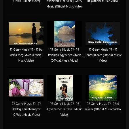
(Official Music Video)
összetört a szívem | Gerry
út (Official Music Video)
Music (Official Music Video)
?? Gerry Music ?? - ?? Ha
?? Gerry Music ?? - ??
?? Gerry Music ?? - ??
volna még időm (Official
Távolban egy fehér vitorla
Göncölszekér (Official Music
Music Video)
(Official Music Video)
Video)
?? Gerry Music ?? - ??
?? Gerry Music ?? - ??
?? Gerry Music ?? - ?? Jó
Boldog születésnapot
Egyszerűen (Official Music
nekem (Official Music Video)
(Official Music Video)
Video)