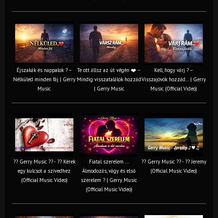
Éjszakák és nappalok ? –
Te ott állsz az út végén ❤️ –
Kell, hogy várj ? –
Nélküled minden fáj | Gerry
Mindig visszatalálok hozzád
Visszajövök hozzád… | Gerry
Music
| Gerry Music
Music (Official Video)
?? Gerry Music ?? - ?? Kérek
Fiatal szerelem ...
?? Gerry Music ?? - ?? Jeremy
egy kulcsot a szívedhez
Álmodozás, vágy és első
(Official Music Video)
(Official Music Video)
szerelem ? | Gerry Music
(Official Music Video)