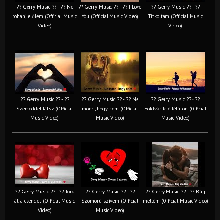
?? Gerry Music ?? - ?? Ne
?? Gerry Music ?? - ?? I Love
?? Gerry Music ?? - ??
rohanj előlem (Official Music
You (Official Music Video)
Titkoltam (Official Music
Video)
Video)
?? Gerry Music ?? - ??
?? Gerry Music ?? - ?? Ne
?? Gerry Music ?? - ??
Szemeddel látsz (Official
mond, hogy nem (Official
Földvár felé félúton (Official
Music Video)
Music Video)
Music Video)
?? Gerry Music ?? - ?? Törd
?? Gerry Music ?? - ??
?? Gerry Music ?? - ?? Bújj
át a csendet (Official Music
Szomorú szívem (Official
mellém (Official Music Video)
Video)
Music Video)