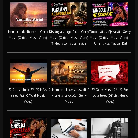
Nem tudlak elfeledni - Gerry
Kislány a zongoránál - Gerry
Táncold át az éjszakát - Gerry
Music (Official Music Video)
Music (Official Music Video)
Music (Official Music Video) |
?? Megható magyar sláger
Romantikus Magyar Dal
?? Gerry Music ?? - ?? Nézz
? „Nem kell, hogy válaszolj…”
?? Gerry Music ?? - ?? Egy
az ég felé (Official Music
– Levél a távolból | Gerry
buta levél (Official Music
Video)
Music
Video)