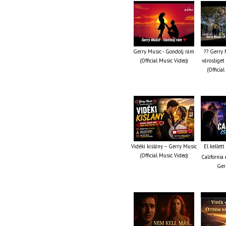
Gerry Music - Gondolj rám
?? Gerry 
(Official Music Video)
városliget
(Officia
Vidéki kislány – Gerry Music
El kellet
(Official Music Video)
California 
Ger