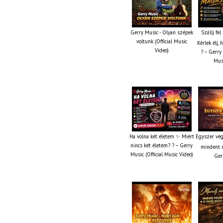
Gerry Music - Olyan szépek
Szállj fe
voltunk (Official Music
Kérlek élj,
Video)
? – Gerry 
Musi
Ha volna két életem ✨ Miért
Egyszer vég
nincs két életem? ? – Gerry
mindent m
Music (Official Music Video)
Ger