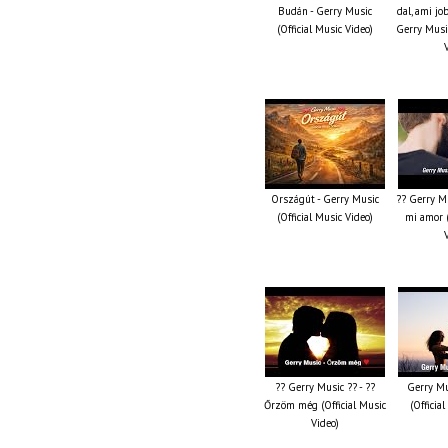
Budán - Gerry Music
dal, ami jo
(Official Music Video)
Gerry Music
Országút - Gerry Music
?? Gerry Mu
(Official Music Video)
mi amor (
?? Gerry Music ?? - ??
Gerry Mu
Őrzöm még (Official Music
(Officia
Video)