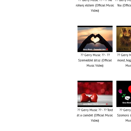
rohanj előlem (Official Music
You (Offic
Video)
?? Gerry Music ?? - ??
?? Gerry M
Szemeddel látsz (Official
mond, hog
Music Video)
Musi
?? Gerry Music ?? - ?? Törd
?? Gerry
át a csendet (Official Music
Szomorú sz
Video)
Musi