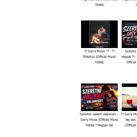
Video)
?? Gerry Music ?? - ??
Szeress 
Tábortűz (Official Music
vagyok ?✨ 
Video)
Officia
Szeretni valakit valamiért –
?? Gerry Mu
Gerry Music (Official Music
baj van,
Video) ? Magyar dal
(Officia