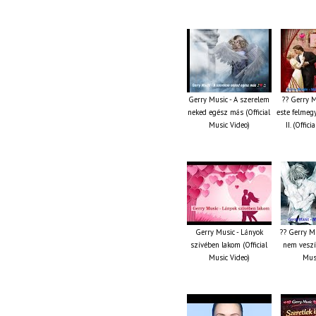
Gerry Music - A szerelem
?? Gerry M
neked egész más (Official
este felmeg
Music Video)
II. (Offic
Gerry Music - Lányok
?? Gerry M
szívében lakom (Official
nem veszít
Music Video)
Musi