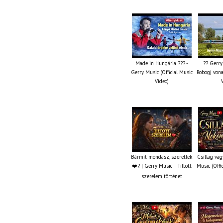
Made in Hungária ??? -
?? Gerry
Gerry Music (Official Music
Robogj vona
Video)
Bármit mondasz, szeretlek
Csillag va
❤️‍? | Gerry Music – Tiltott
Music (Offi
szerelem történet