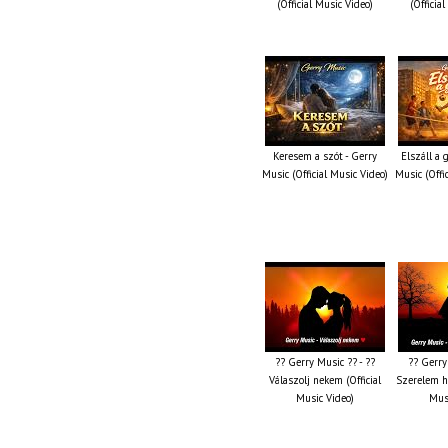
(Official Music Video)
(Officia
Keresem a szót - Gerry
Elszáll a
Music (Official Music Video)
Music (Offi
?? Gerry Music ?? - ??
?? Gerry
Válaszolj nekem (Official
Szerelem ha
Music Video)
Musi