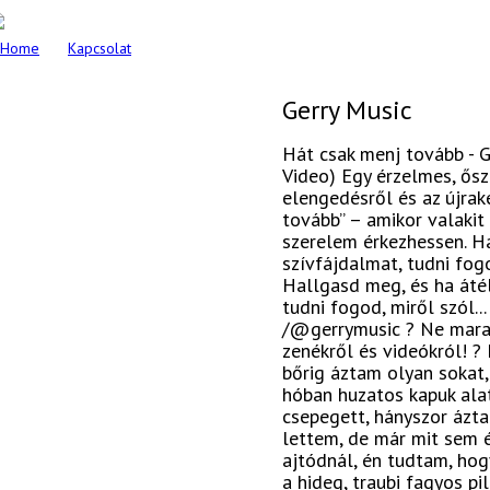
Home
Kapcsolat
Gerry Music
Hát csak menj tovább - G
Video) Egy érzelmes, ősz
elengedésről és az újrak
tovább” – amikor valakit 
szerelem érkezhessen. H
szívfájdalmat, tudni fogo
Hallgasd meg, és ha átél
tudni fogod, miről szól...
/@gerrymusic ? Ne mara
zenékről és videókról! ?
bőrig áztam olyan sokat,
hóban huzatos kapuk alat
csepegett, hányszor ázta
lettem, de már mit sem é
ajtódnál, én tudtam, ho
a hideg, traubi fagyos pi