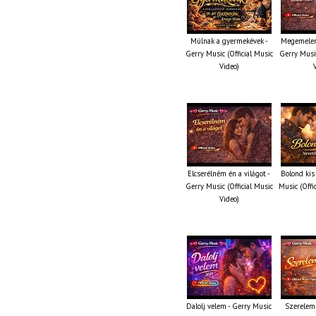
Múlnak a gyermekévek -
Megemelem
Gerry Music (Official Music
Gerry Music
Video)
Elcserélném én a világot -
Bolond kis
Gerry Music (Official Music
Music (Offi
Video)
Dalolj velem - Gerry Music
Szerelem 