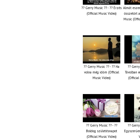
?? Gerry Music ?? - ?? Érzés
Almát esze
(Official Music Video)
összetört 
Music (Offi
?? Gerry Music ?? - ?? Ha
?? Gerry
volna még időm (Official
Távolban e
Music Video)
(Officia
?? Gerry Music ?? - ??
?? Gerry
Boldog születésnapot
Egyszerűen
(Official Music Video)