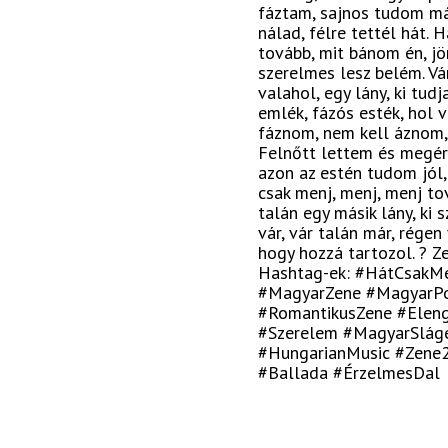
fáztam, sajnos tudom má
nálad, félre tettél hát. 
tovább, mit bánom én, jön
szerelmes lesz belém. Vár
valahol, egy lány, ki tud
emlék, fázós esték, hol 
fáznom, nem kell áznom,
Felnőtt lettem és megér
azon az estén tudom jól,
csak menj, menj, menj to
talán egy másik lány, ki 
vár, vár talán már, régen 
hogy hozzá tartozol. ? Z
Hashtag-ek: #HátCsakM
#MagyarZene #MagyarPo
#RomantikusZene #Eleng
#Szerelem #MagyarSláge
#HungarianMusic #Zene
#Ballada #ÉrzelmesDal