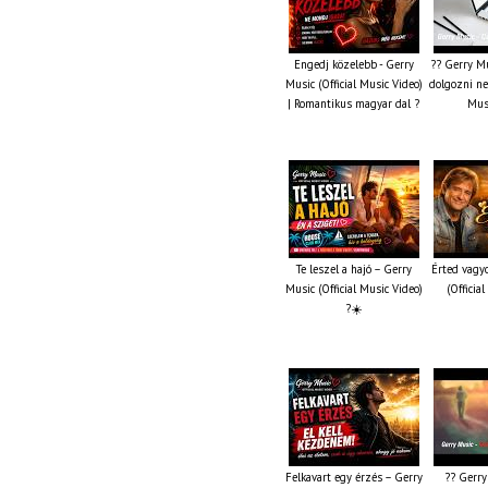
Engedj közelebb - Gerry
?? Gerry Mu
Music (Official Music Video)
dolgozni ne 
| Romantikus magyar dal ?
Musi
Te leszel a hajó – Gerry
Érted vagy
Music (Official Music Video)
(Officia
?☀️
Felkavart egy érzés – Gerry
?? Gerry