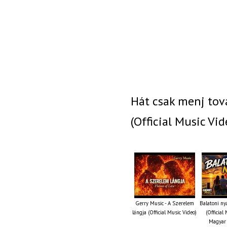
Hát csak menj tová
(Official Music Vid
Gerry Music - A Szerelem
Balatoni ny
lángja (Official Music Video)
(Official
Magyar 