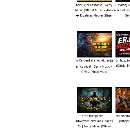
Nyári éjek asszonya - Gerry
? „Maradj v
Music (Official Music Video)?
már csak eg
❤️ Érzelmes Magyar Sláger
Ger
☀️ Kergesd el a felhőt… még
Érj hozzám
(Official 
nincs vége! | Gerry Music –
Official Music Video
Erdő közepében ...
Harmonikás
Titokzatos, érzelmes utazás
(Officia
?✨ | Gerry Music (Official