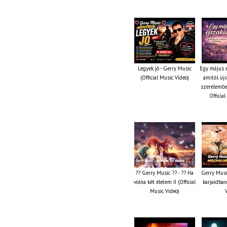
Legyek jó - Gerry Music
Egy május é
(Official Music Video)
amitől újr
szerelembe
Officia
?? Gerry Music ?? - ?? Ha
Gerry Musi
volna két életem II (Official
karjaidban
Music Video)