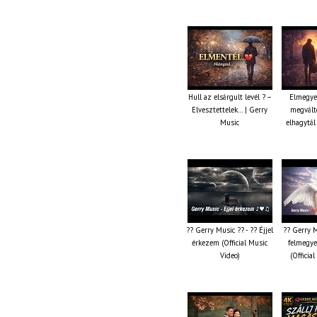
Hull az elsárgult levél ? –
Elmegye
Elvesztettelek… | Gerry
megválto
Music
elhagytál
?? Gerry Music ?? - ?? Éjjel
?? Gerry M
érkezem (Official Music
felmegye
Video)
(Officia