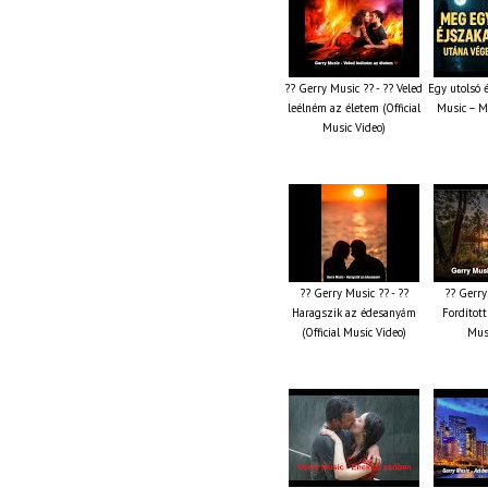
?? Gerry Music ?? - ?? Veled
Egy utolsó 
leélném az életem (Official
Music – M
Music Video)
?? Gerry Music ?? - ??
?? Gerry
Haragszik az édesanyám
Fordított 
(Official Music Video)
Musi