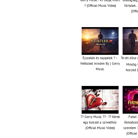
? (Official Music Video)
Vártalak…
(Offi
Éjszakák és nappalok ? –
Te ott állsz
Nélküled minden fáj | Gerry
Mindig v
Music
hozzád |
?? Gerry Music ?? - ?? Kérek
Fiatal 
egy kulcsot a szívedhez
Álmodozás
(Official Music Video)
szerelem ?
(Officia