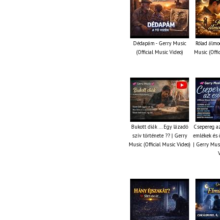
Dédapám - Gerry Music
Rólad álmo
(Official Music Video)
Music (Offi
Bukott diák ... Egy lázadó
Csepereg az
szív története ?? | Gerry
emlékek és 
Music (Official Music Video)
| Gerry Musi