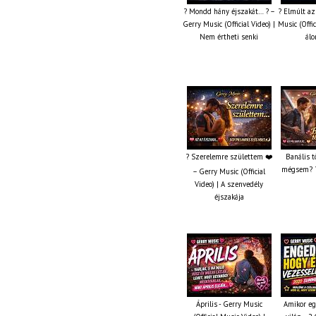
? Mondd hány éjszakát… ? –
? Elmúlt az
Gerry Music (Official Video) |
Music (Offic
Nem értheti senki
álo
? Szerelemre születtem ❤️
Banális t
mégsem? ?
– Gerry Music (Official
Video) | A szenvedély
éjszakája
Április - Gerry Music
Amikor eg