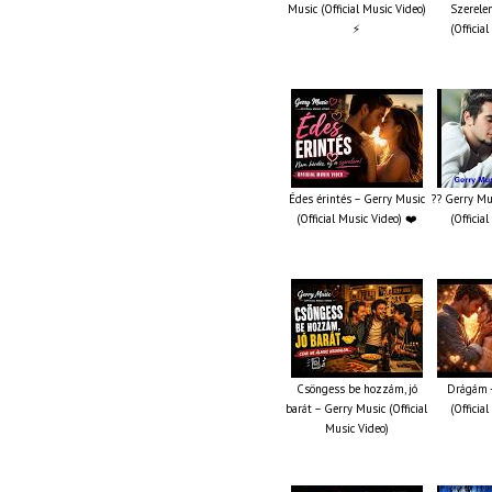
Music (Official Music Video)
Szerelem
⚡
(Officia
Édes érintés – Gerry Music
?? Gerry Mu
(Official Music Video) ❤️
(Officia
Csöngess be hozzám, jó
Drágám -
barát – Gerry Music (Official
(Officia
Music Video)