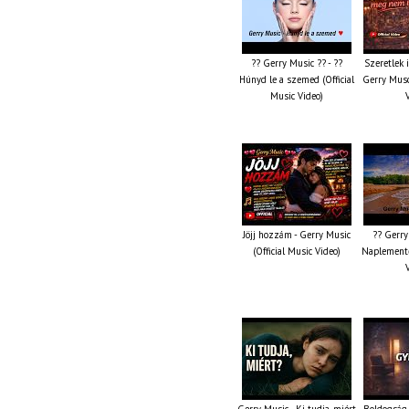
?? Gerry Music ?? - ??
Szeretlek 
Húnyd le a szemed (Official
Gerry Musc
Music Video)
Jöjj hozzám - Gerry Music
?? Gerry
(Official Music Video)
Naplemente 
Gerry Music - Ki tudja, miért
Boldogság,