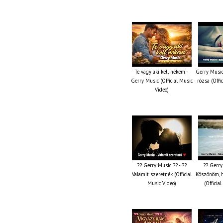
Te vagy aki kell nekem -
Gerry Music
Gerry Music (Official Music
rózsa (Offi
Video)
?? Gerry Music ?? - ??
?? Gerry
Valamit szeretnék (Official
Köszönöm, 
Music Video)
(Officia