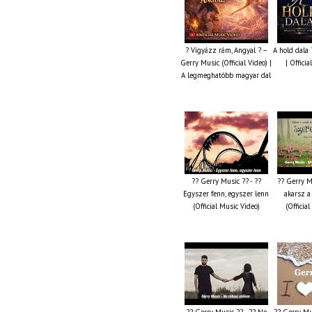
? Vigyázz rám, Angyal ? –
A hold dala
Gerry Music (Official Video) |
| Offici
A legmeghatóbb magyar dal
?? Gerry Music ?? - ??
?? Gerry M
Egyszer fenn, egyszer lenn
akarsz a
(Official Music Video)
(Officia
?? Gerry Music ?? - ?? Ne
?? Gerry Mus