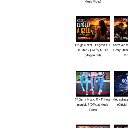
Music Video)
Elfújja a szél – Engedd el a
Azért vanna
múltat ? | Gerry Music
Gerry Music
(Magyar dal)
Vi
?? Gerry Music ?? - ?? Hova
Még sohase
menjek ? (Official Music
(Officia
Video)