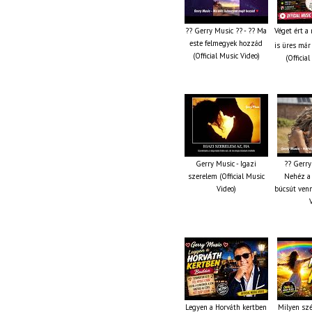
?? Gerry Music ?? - ?? Ma
Véget ért a
este felmegyek hozzád
is üres már
(Official Music Video)
(Officia
Gerry Music - Igazi
?? Gerry
szerelem (Official Music
Nehéz a 
Video)
búcsút venn
Legyen a Horváth kertben
Milyen szé