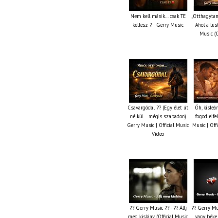
Nem kell másik… csak TE
„Otthagytam
kellesz ? | Gerry Music
Ahol a lus
Music (O
Csavargódal ?? (Egy élet út
Óh, kisleá
nélkül… mégis szabadon)
fogod elfe
Gerry Music | Official Music
Music | Off
Video
?? Gerry Music ?? - ?? Állj
?? Gerry Mu
meg kislány (Official Music
vagy béke 