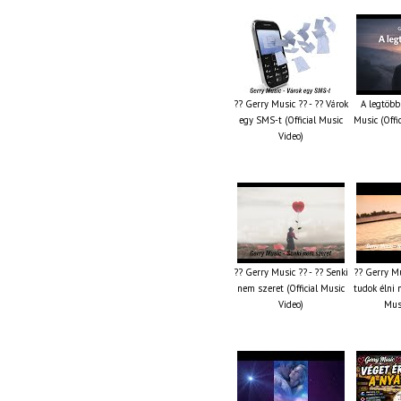
?? Gerry Music ?? - ?? Várok
A legtöbb
egy SMS-t (Official Music
Music (Offi
Video)
?? Gerry Music ?? - ?? Senki
?? Gerry Mu
nem szeret (Official Music
tudok élni n
Video)
Musi