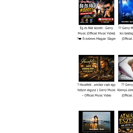
Ég és föld között - Gerry
?? Gerry M
Music (Official Music Video)
kis boldo
?❤️ Érzelmes Magyar Sláger
(Officia
? Hazafelé… amikor csak egy
?? Gerry
helyre vágysz | Gerry Music
Könnyű álm
– Official Music Video
(Officia