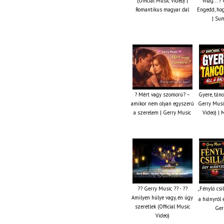
(Official Music Video) |
világ... 
Romantikus magyar dal
Engedd, hog
| Su
? Mért vagy szomorú? –
Gyere, tánc
amikor nem olyan egyszerű
Gerry Music
a szerelem | Gerry Music
Video) | 
?? Gerry Music ?? - ??
„Fénylő csi
Amilyen hülye vagy, én úgy
a hiányról 
szeretlek (Official Music
Ger
Video)