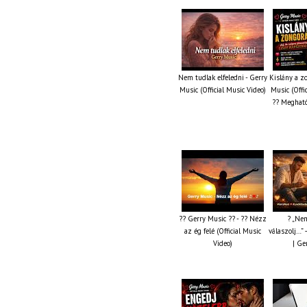
Nem tudlak elfeledni - Gerry
Kislány a z
Music (Official Music Video)
Music (Offi
?? Megható
?? Gerry Music ?? - ?? Nézz
? „Nem
az ég felé (Official Music
válaszolj…” 
Video)
| Ge