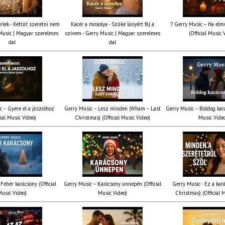
rlek - Kettőt szeretni nem
Kacér a mosolya - Szőke lányért fáj a
? Gerry Music – Ha elmú
Music | Magyar szerelmes
szívem - Gerry Music | Magyar szerelmes
(Official Music 
dal
dal
c – Gyere el a jászolhoz
Gerry Music – Lesz minden (Wham – Last
Gerry Music – Boldog kará
cial Music Video)
Christmas) (Official Music Video)
Music Vide
Fehér karácsony (Official
Gerry Music – Karácsony ünnepén (Official
Gerry Music - Ez a kará
usic Video)
Music Video)
Christmas) (Official 