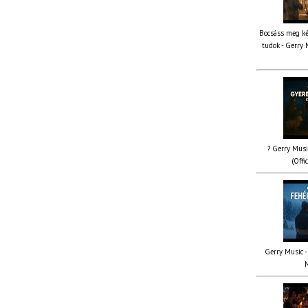
Bocsáss meg ké
tudok - Gerry 
? Gerry Musi
(Offi
Gerry Music - 
M