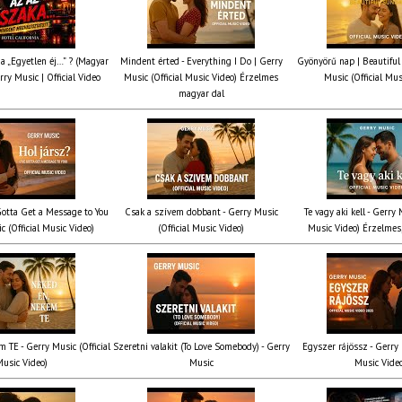
ia „Egyetlen éj…” ? (Magyar
Mindent érted - Everything I Do | Gerry
Gyönyörű nap | Beautiful
rry Music | Official Video
Music (Official Music Video) Érzelmes
Music (Official Mus
magyar dal
 Gotta Get a Message to You
Csak a szívem dobbant - Gerry Music
Te vagy aki kell - Gerry 
c (Official Music Video)
(Official Music Video)
Music Video) Érzelmes,
 TE - Gerry Music (Official
Szeretni valakit (To Love Somebody) - Gerry
Egyszer rájössz - Gerry 
usic Video)
Music
Music Vide