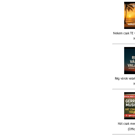
Nekem csak TE v
M
Rég várok valak
M
Hát csak me
(Offi