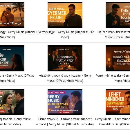
agy - Gerry Music (Official
Gyermek fejjel - Gerry Music (Official Music
Dalban kérek bocsánatot
usic Video)
Video)
Music (Official Mus
ire - Gerry Music (Official
Köszönöm, hogy jó vagy hozzám - Gerry
Forró nyári éjszaka - Gerr
usic Video)
Music (Official Music Video)
Music Vide
nj tovább - Gerry Music
Picike szívek ? – Amikor a zene mindent
Gerry Music - Lehet mind
cial Music Video)
elmond | Gerry Music (Official Music Video)
Romantikus Dal (Officia