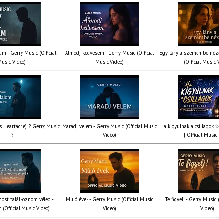
am - Gerry Music (Official
Álmodj kedvesem - Gerry Music (Official
Egy lány a szemembe néze
usic Video)
Music Video)
(Official Music 
’s Heartache) ? Gerry Music
Maradj velem - Gerry Music (Official Music
Ha kigyulnak a csillagok 
?
Video)
| Official Music
most találkoznom véled -
Múló évek - Gerry Music (Official Music
Te figyelj - Gerry Music 
 (Official Music Video)
Video)
Video)