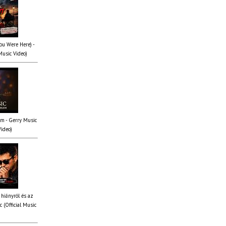
You Were Here) -
Music Video)
em - Gerry Music
Video)
 hiányról és az
 (Official Music