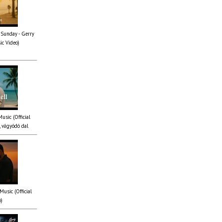
 Sunday - Gerry
ic Video)
Music (Official
 vágyódó dal
Music (Official
o)