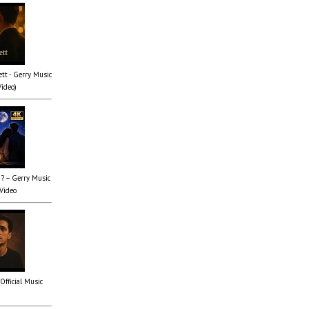
tt - Gerry Music
Video)
✨? – Gerry Music
 Video
(Official Music