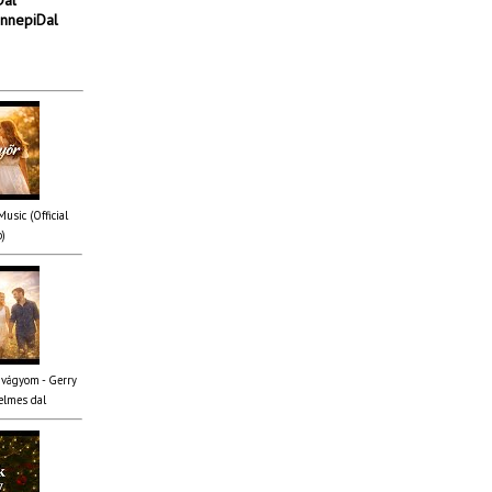
Dal
nnepiDal
usic (Official
o)
 vágyom - Gerry
elmes dal