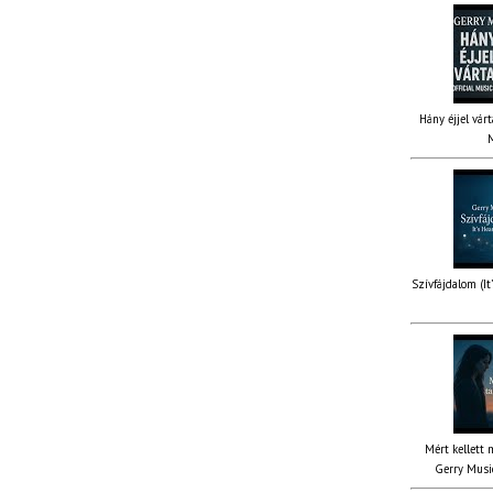
Hány éjjel várt
M
Szívfájdalom (It
Mért kellett 
Gerry Music