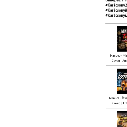
Ünnepet. ? 
#Karácsony2
#Karácsonyi
#Karácsony
Manuel – Min
Cover) | Ami
Manuel – Öss
Cover) | Ett