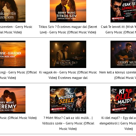
 szerelem - Gerry Music
Titkos Szív ? Érzelmes magyar dal (Secret
Csak Te lennél itt (Wish 
cial Music Video)
Love) - Gerry Music (Official Music Video)
Gerry Music (Official 
ing) - Gerry Music (Official
Ki vagyok én - Gerry Music (Official Music
Nem kell a könnyű szerel
usic Video)
Video) Érzelmes magyar dal
(Official Music 
usic (Official Music Video)
? Miért félsz? Csak az idő múlik… |
Ki ölel majd? – Egy dal a
Változás szele – Gerry Music (Official
elengedésről | Gerry Music
Music Video)
Video)