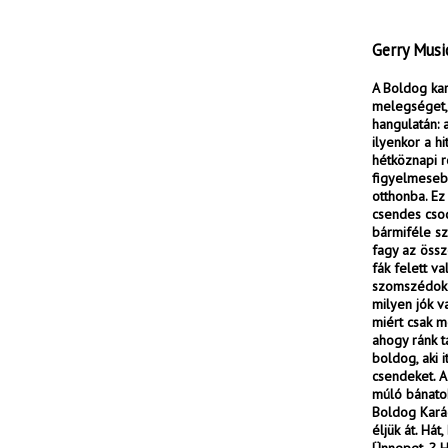
Gerry Musi
A Boldog kar
melegséget, 
hangulatán: 
ilyenkor a h
hétköznapi r
figyelmesebb
otthonba. Ez
csendes csod
bármiféle szé
fagy az össz
fák felett v
szomszédok 
milyen jók v
miért csak m
ahogy ránk t
boldog, aki 
csendeket. A 
múló bánatok
Boldog Karác
éljük át. Há