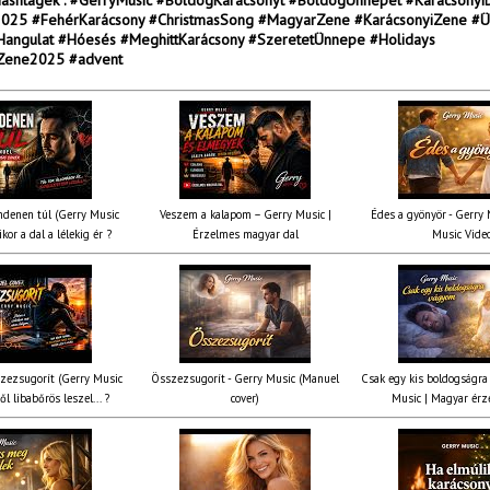
Hashtagek : #GerryMusic #BoldogKarácsonyt #BoldogÜnnepet #Karácsonyi
025 #FehérKarácsony #ChristmasSong #MagyarZene #KarácsonyiZene #Ü
Hangulat #Hóesés #MeghittKarácsony #SzeretetÜnnepe #Holidays
iZene2025 #advent
denen túl (Gerry Music
Veszem a kalapom – Gerry Music |
Édes a gyönyör - Gerry M
kor a dal a lélekig ér ?
Érzelmes magyar dal
Music Vide
zezsugorít (Gerry Music
Összezsugorít - Gerry Music (Manuel
Csak egy kis boldogságra
ől libabőrös leszel... ?
cover)
Music | Magyar érz