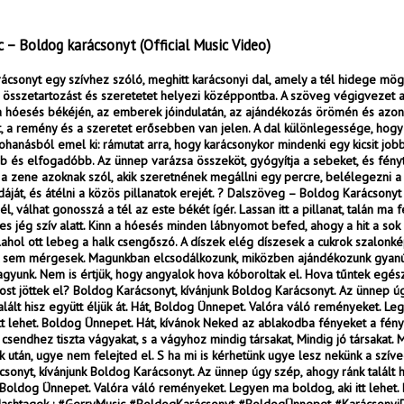
c – Boldog karácsonyt (Official Music Video)
ácsonyt egy szívhez szóló, meghitt karácsonyi dal, amely a tél hidege mögö
összetartozást és szeretetet helyezi középpontba. A szöveg végigvezet a
a hóesés békéjén, az emberek jóindulatán, az ajándékozás örömén és azon
it, a remény és a szeretet erősebben van jelen. A dal különlegessége, hogy
ohanásból emel ki: rámutat arra, hogy karácsonykor mindenki egy kicsit jobb
 és elfogadóbb. Az ünnep varázsa összeköt, gyógyítja a sebeket, és fén
 a zene azoknak szól, akik szeretnének megállni egy percre, belélegezni a
áját, és átélni a közös pillanatok erejét. ? Dalszöveg – Boldog Karácsonyt 
l, válhat gonosszá a tél az este békét ígér. Lassan itt a pillanat, talán ma
es jég szív alatt. Kinn a hóesés minden lábnyomot befed, ahogy a hit a sok 
alahol ott lebeg a halk csengőszó. A díszek elég díszesek a cukrok szalonk
sem mérgesek. Magunkban elcsodálkozunk, miközben ajándékozunk gyanú
agyunk. Nem is értjük, hogy angyalok hova kóboroltak el. Hova tűntek egés
ost jöttek el? Boldog Karácsonyt, kívánjunk Boldog Karácsonyt. Az ünnep ú
alált hisz együtt éljük át. Hát, Boldog Ünnepet. Valóra váló reményeket. L
itt lehet. Boldog Ünnepet. Hát, kívánok Neked az ablakodba fényeket a fén
csendhez tiszta vágyakat, s a vágyhoz mindig társakat, Mindig jó társakat. M
 után, ugye nem felejted el. S ha mi is kérhetünk ugye lesz nekünk a szív
sonyt, kívánjunk Boldog Karácsonyt. Az ünnep úgy szép, ahogy ránk talált h
t, Boldog Ünnepet. Valóra váló reményeket. Legyen ma boldog, aki itt lehet.