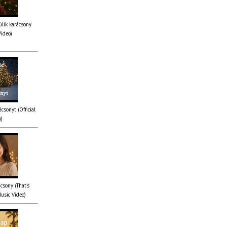
lik karácsony
Video)
csonyt (Official
o)
csony (That's
Music Video)