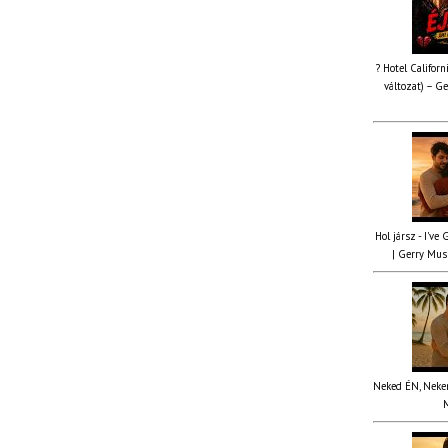
? Hotel Californ
változat) – Ge
Hol jársz - I've
| Gerry Musi
Neked ÉN, Nekem
M