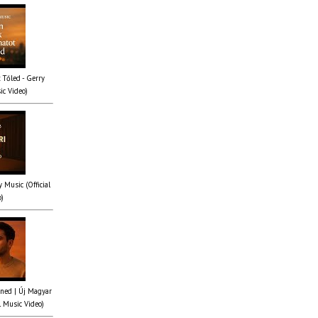
 Tőled - Gerry
ic Video)
y Music (Official
o)
ened | Új Magyar
l Music Video)