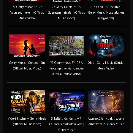
?? Gerry Music ?? - ??
?? Gerry Music ?? - ??
? Te és én… 30 év után |
Válaszolj nekem (Official
Szerelem hajnalán (Official
Gerry Music (Nosztalgikus
Music Video)
Music Video)
magyar dal)
Gerry Music - Gondolj rám
?? Gerry Music ?? - ?? A
Ohio - Gerry Music (Official
(Official Music Video)
városliget kellős közepén
Music Video)
(Official Music Video)
Vidéki kislány – Gerry Music
El kellett jönnöm… ✈️? |
Álomarcú lány… akit sosem
(Official Music Video)
California csak álom volt |
érhetsz el ? | Gerry Music
Gerry Music