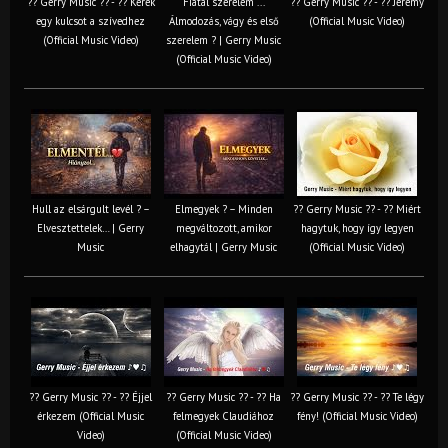
?? Gerry Music ?? - ?? Kérek
Fiatal szerelem ...
?? Gerry Music ?? - ?? Jeremy
egy kulcsot a szívedhez
Álmodozás, vágy és első
(Official Music Video)
(Official Music Video)
szerelem ? | Gerry Music
(Official Music Video)
Hull az elsárgult levél ? –
Elmegyek ? – Minden
?? Gerry Music ?? - ?? Miért
Elvesztettelek… | Gerry
megváltozott, amikor
hagytuk, hogy így legyen
Music
elhagytál | Gerry Music
(Official Music Video)
?? Gerry Music ?? - ?? Éjjel
?? Gerry Music ?? - ?? Ha
?? Gerry Music ?? - ?? Te légy
érkezem (Official Music
felmegyek Claudiához
fény! (Official Music Video)
Video)
(Official Music Video)