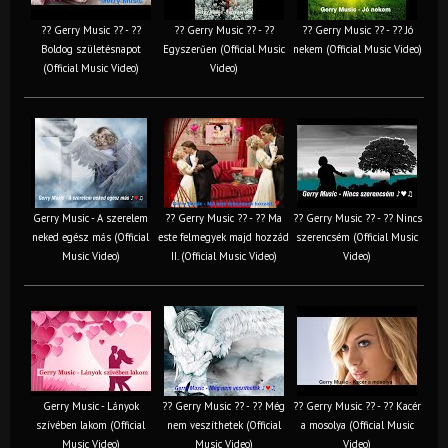
?? Gerry Music ?? - ??
?? Gerry Music ?? - ??
?? Gerry Music ?? - ?? Jó
Boldog születésnapot
Egyszerűen (Official Music
nekem (Official Music Video)
(Official Music Video)
Video)
Gerry Music - A szerelem
?? Gerry Music ?? - ?? Ma
?? Gerry Music ?? - ?? Nincs
neked egész más (Official
este felmegyek majd hozzád
szerencsém (Official Music
Music Video)
II. (Official Music Video)
Video)
Gerry Music - Lányok
?? Gerry Music ?? - ?? Még
?? Gerry Music ?? - ?? Kacér
szívében lakom (Official
nem veszíthetek (Official
a mosolya (Official Music
Music Video)
Music Video)
Video)