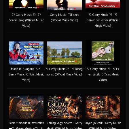
?? Gerry Music ?? - ??
Gerry Music - Túl szép
?? Gerry Music ?? - ??
Őrzöm még (Official Music
(Official Music Video)
Szívedben élnék (Official
Video)
Music Video)
Made in Hungária ??? -
?? Gerry Music ?? - ?? Robogj
?? Gerry Music ?? - ?? Ez
Gerry Music (Official Music
vonat (Official Music Video)
nem játék (Official Music
Video)
Video)
Bármit mondasz, szeretlek
Csillag vagy nekem - Gerry
Olyan jól esik - Gerry Music
❤️‍? | Gerry Music – Tiltott
Music (Official Music Video)
(Official Music Video)