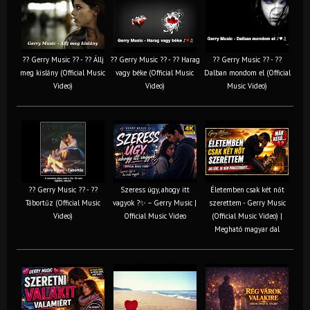
?? Gerry Music ?? - ?? Állj
?? Gerry Music ?? - ?? Harag
?? Gerry Music ?? - ??
meg kislány (Official Music
vagy béke (Official Music
Dalban mondom el (Official
Video)
Video)
Music Video)
?? Gerry Music ?? - ??
Szeress úgy, ahogy itt
Életemben csak két nőt
Tábortűz (Official Music
vagyok ?✨ – Gerry Music |
szerettem - Gerry Music
Video)
Official Music Video
(Official Music Video) |
Megható magyar dal