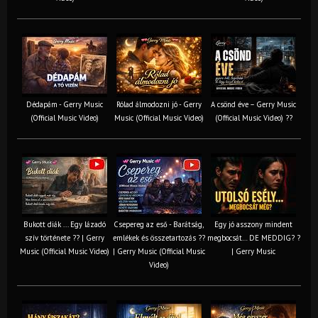
Dédapám - Gerry Music
Rólad álmodozni jó - Gerry
A csönd éve – Gerry Music
(Official Music Video)
Music (Official Music Video)
(Official Music Video) ??
Bukott diák ... Egy lázadó
Csepereg az eső - Barátság,
Egy jó asszony mindent
szív története ?? | Gerry
emlékek és összetartozás ?️?
megbocsát… DE MEDDIG? ?
Music (Official Music Video)
| Gerry Music (Official Music
| Gerry Music
Video)