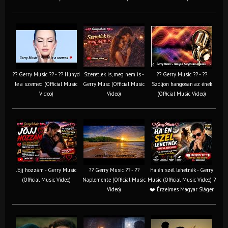
?? Gerry Music ?? - ?? Húnyd
Szeretlek is, meg nem is -
?? Gerry Music ?? - ??
le a szemed (Official Music
Gerry Musc (Official Music
Szóljon hangosan az ének
Video)
Video)
(Official Music Video)
Jöjj hozzám - Gerry Music
?? Gerry Music ?? - ??
Ha én szél lehetnék - Gerry
(Official Music Video)
Naplemente (Official Music
Music (Official Music Video) ?️
Video)
❤️ Érzelmes Magyar Sláger