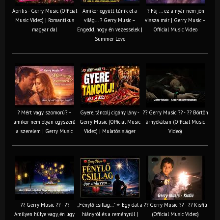
Április - Gerry Music (Official
Amikor együtt tűnik el a
? Fáj … ez a nyár nem jön
Music Video) | Romantikus
világ... ? Gerry Music –
vissza már | Gerry Music –
magyar dal
Engedd, hogy én vezesselek |
Official Music Video
Summer Love
? Mért vagy szomorú? –
Gyere, táncolj cigány lány -
?? Gerry Music ?? - ?? Börtön
amikor nem olyan egyszerű
Gerry Music (Official Music
árnyékában (Official Music
a szerelem | Gerry Music
Video) | Mulatós sláger
Video)
?? Gerry Music ?? - ??
„Fénylő csillag…” ⭐ Egy dal a
?? Gerry Music ?? - ?? Kisfiú
Amilyen hülye vagy, én úgy
hiányról és a reményről |
(Official Music Video)