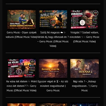
Gerry Music - Olyan szépek
Szállj fel magasra ☁️ ✨
Virágdal ? Szabad voltam,
voltunk (Official Music Video)
Kérlek élj, hogy élhessek én ?
nincstelen ✨ – Gerry Music
– Gerry Music (Official Music
(Official Music Video)
Video)
Ha volna két életem ✨ Miért
Egyszer véget ér ⏳ – Az idő
Régi nóta ? – „Holnap
nincs két életem? ? – Gerry
mindent megváltoztat |
megváltozom…” | Gerry
Music (Official Music Video)
Gerry Music
Music