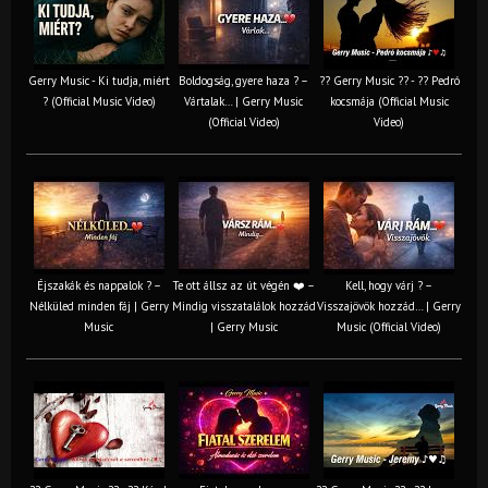
Gerry Music - Ki tudja, miért
Boldogság, gyere haza ? –
?? Gerry Music ?? - ?? Pedró
? (Official Music Video)
Vártalak… | Gerry Music
kocsmája (Official Music
(Official Video)
Video)
Éjszakák és nappalok ? –
Te ott állsz az út végén ❤️ –
Kell, hogy várj ? –
Nélküled minden fáj | Gerry
Mindig visszatalálok hozzád
Visszajövök hozzád… | Gerry
Music
| Gerry Music
Music (Official Video)