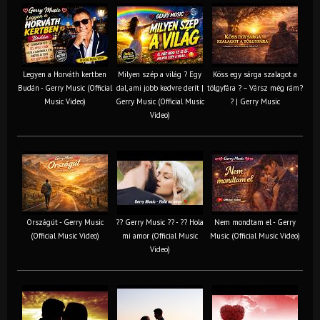
Legyen a Horváth kertben
Milyen szép a világ ? Egy
Köss egy sárga szalagot a
Budán - Gerry Music (Official
dal, ami jobb kedvre derít |
tölgyfára ?️ – Vársz még rám?
Music Video)
Gerry Music (Official Music
? | Gerry Music
Video)
Országút - Gerry Music
?? Gerry Music ?? - ?? Hola
Nem mondtam el - Gerry
(Official Music Video)
mi amor (Official Music
Music (Official Music Video)
Video)