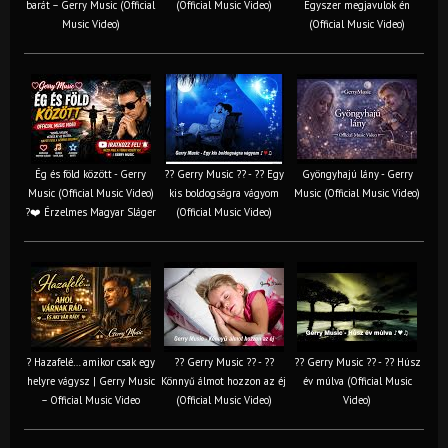
barát – Gerry Music (Official
(Official Music Video)
Egyszer megjavulok én
Music Video)
(Official Music Video)
Ég és föld között - Gerry
?? Gerry Music ?? - ?? Egy
Gyöngyhajú lány - Gerry
Music (Official Music Video)
kis boldogságra vágyom
Music (Official Music Video)
?❤️ Érzelmes Magyar Sláger
(Official Music Video)
? Hazafelé… amikor csak egy
?? Gerry Music ?? - ??
?? Gerry Music ?? - ?? Húsz
helyre vágysz | Gerry Music
Könnyű álmot hozzon az éj
év múlva (Official Music
– Official Music Video
(Official Music Video)
Video)