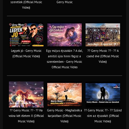
szeretlek (Official Music
Gerry Music
Video)
Legyek jó - Gerry Music
Egy május éjszakán ? A dal,
?? Gerry Music ?? - ?? A
(Official Music Video)
amitől újra hinni fogsz a
csend éve (Official Music
szerelemben - Gerry Music
Video)
Official Music Video
?? Gerry Music ?? - ?? Ha
Gerry Music - Meghalnék a
?? Gerry Music ?? - ?? Szánd
volna két életem II (Official
karjaidban (Official Music
rám az éjszakát (Official
Music Video)
Video)
Music Video)