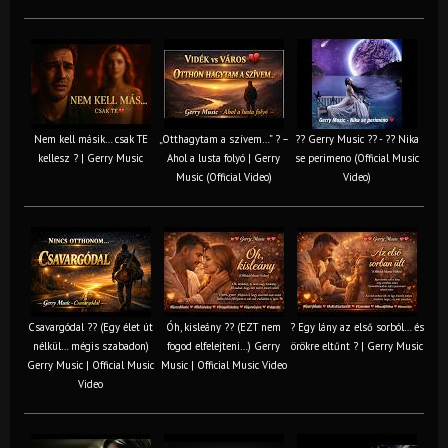
Nem kell másik… csak TE
„Otthagytam a szívem…” ? –
?? Gerry Music ?? - ?? Nika
kellesz ? | Gerry Music
Ahol a lusta folyó | Gerry
se perimeno (Official Music
Music (Official Video)
Video)
Csavargódal ?? (Egy élet út
Óh, kisleány ?? (EZT nem
? Egy lány az első sorból… és
nélkül… mégis szabadon)
fogod elfelejteni…) Gerry
örökre eltűnt ? | Gerry Music
Gerry Music | Official Music
Music | Official Music Video
Video