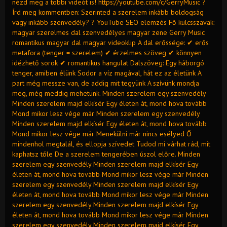
nézd meg a többi videót is! https://youtube.com/c/GerryMusic ?
Írd meg kommentben: Szerinted a szerelem inkább boldogság
vagy inkább szenvedély? ? YouTube SEO elemzés Fő kulcsszavak:
magyar szerelmes dal szenvedélyes magyar zene Gerry Music
romantikus magyar dal magyar videoklip A dal erőssége: ✔ erős
metafora (tenger = szerelem) ✔ érzelmes szöveg ✔ könnyen
idézhető sorok ✔ romantikus hangulat Dalszöveg: Egy háborgó
tenger, amiben élünk Sodor a víz magával, hát ez az életünk A
part még messze van, de addig mit tegyünk A szívünk mondja
meg, még meddig mehetünk. Minden szerelem egy szenvedély
Minden szerelem majd elkísér Egy életen át, mond hova tovább
Mond mikor lesz vége már Minden szerelem egy szenvedély
Minden szerelem majd elkísér Egy életen át, mond hova tovább
Mond mikor lesz vége már Menekülni már nincs esélyed Ő
mindenhol megtalál, és ellopja szívedet Tudod mi várhat rád, mit
kaphatsz tőle De a szerelem tengerében úszol előre. Minden
szerelem egy szenvedély Minden szerelem majd elkísér Egy
életen át, mond hova tovább Mond mikor lesz vége már Minden
szerelem egy szenvedély Minden szerelem majd elkísér Egy
életen át, mond hova tovább Mond mikor lesz vége már Minden
szerelem egy szenvedély Minden szerelem majd elkísér Egy
életen át, mond hova tovább Mond mikor lesz vége már Minden
szerelem egy szenvedély Minden szerelem majd elkísér Egy