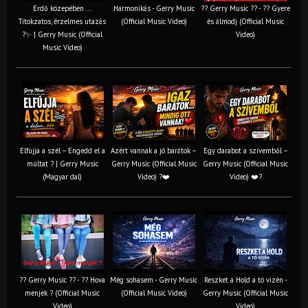
Erdő közepében ...
Harmonikás - Gerry Music
?? Gerry Music ?? - ?? Gyere
Titokzatos, érzelmes utazás
(Official Music Video)
és álmodj (Official Music
?✨ | Gerry Music (Official
Video)
Music Video)
Elfújja a szél – Engedd el a
Azért vannak a jó barátok –
Egy darabot a szívemből –
múltat ? | Gerry Music
Gerry Music (Official Music
Gerry Music (Official Music
(Magyar dal)
Video) ?❤️
Video) ❤️?
?? Gerry Music ?? - ?? Hova
Még sohasem - Gerry Music
Reszket a Hold a tó vizén -
menjek ? (Official Music
(Official Music Video)
Gerry Music (Official Music
Video)
Video)