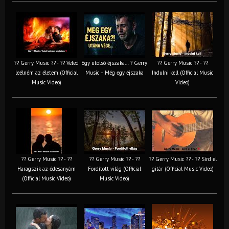
?? Gerry Music ?? - ?? Veled
Egy utolsó éjszaka… ? Gerry
?? Gerry Music ?? - ??
leélném az életem (Official
Music – Még egy éjszaka
Indulni kell (Official Music
Music Video)
Video)
?? Gerry Music ?? - ??
?? Gerry Music ?? - ??
?? Gerry Music ?? - ?? Sírd el
Haragszik az édesanyám
Fordított világ (Official
gitár (Official Music Video)
(Official Music Video)
Music Video)