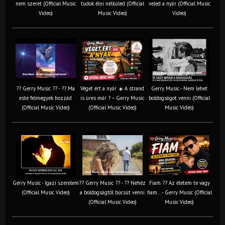
nem szeret (Official Music
tudok élni nélküled (Official
veled a nyár (Official Music
Video)
Music Video)
Video)
?? Gerry Music ?? - ?? Ma
Véget ért a nyár ☀️ A strand
Gerry Music - Nem lehet
este felmegyek hozzád
is üres már ? – Gerry Music
boldogságot venni (Official
(Official Music Video)
(Official Music Video)
Music Video)
Gerry Music - Igazi szerelem
?? Gerry Music ?? - ?? Nehéz
Fiam ?‍? Az életem te vagy
(Official Music Video)
a boldogságtól búcsút venni
fiam... - Gerry Music (Official
(Official Music Video)
Music Video)