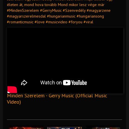
életen át, mond hova tovább Mond mikor lesz vége már
#MindenSzerelem #GerryMusic #Szenvedély #magyarzene
#magyarszerelmesdal #hungarianmusic #hungariansong
#romanticmusic #love #musicvideo #foryou #viral
Minden Szerelem - Gerry Music (Official Music
Video)