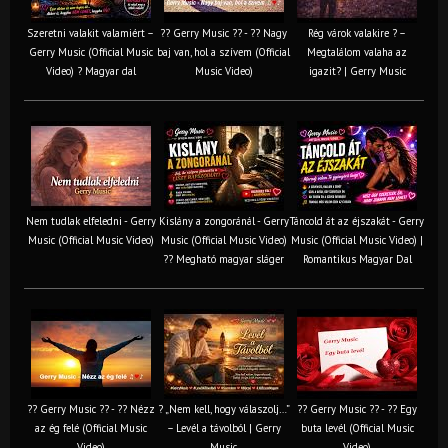
Szeretni valakit valamiért –
?? Gerry Music ?? - ?? Nagy
Rég várok valakire ? –
Gerry Music (Official Music
baj van, hol a szívem (Official
Megtalálom valaha az
Video) ? Magyar dal
Music Video)
igazit? | Gerry Music
Nem tudlak elfeledni - Gerry
Kislány a zongoránál - Gerry
Táncold át az éjszakát - Gerry
Music (Official Music Video)
Music (Official Music Video)
Music (Official Music Video) |
?? Megható magyar sláger
Romantikus Magyar Dal
?? Gerry Music ?? - ?? Nézz
? „Nem kell, hogy válaszolj…”
?? Gerry Music ?? - ?? Egy
az ég felé (Official Music
– Levél a távolból | Gerry
buta levél (Official Music
Video)
Music
Video)