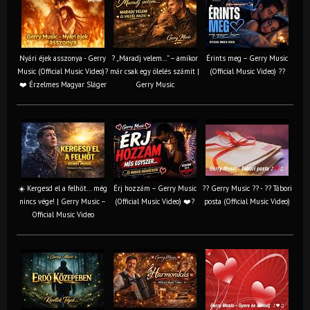
Nyári éjek asszonya - Gerry
? „Maradj velem…” – amikor
Érints meg – Gerry Music
Music (Official Music Video)?
már csak egy ölelés számít |
(Official Music Video) ??
❤️ Érzelmes Magyar Sláger
Gerry Music
☀️ Kergesd el a felhőt… még
Érj hozzám – Gerry Music
?? Gerry Music ?? - ?? Tábori
nincs vége! | Gerry Music –
(Official Music Video) ❤️?
posta (Official Music Video)
Official Music Video