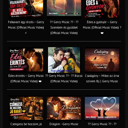
Felkavart egy érzés – Gerry
?? Gerry Music ?? - ??
Édes a gyönyör – Gerry
Music (Official Music Video)
Szerelem és gyűlölet
Music (Official Music Video) ?
⚡
(Official Music Video)
❤️
Édes érintés – Gerry Music
?? Gerry Music ?? - ?? Búcsú
Csalogány – Mikor az árva
(Official Music Video) ❤️
(Official Music Video)
szívem fáj | Gerry Music
Csöngess be hozzám, jó
Drágám - Gerry Music
?? Gerry Music ?? - ??