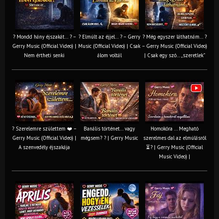
? Mondd hány éjszakát… ? –
? Elmúlt az éjjel… ? – Gerry
? Még egyszer láthatnám… ?
Gerry Music (Official Video) |
Music (Official Video) | Csak
– Gerry Music (Official Video)
Nem értheti senki
álom voltál
| Csak egy szó… „szeretlek”
? Szerelemre születtem ❤️ –
Banális történet… vagy
Homokóra ... Megható
Gerry Music (Official Video) |
mégsem? ? | Gerry Music
szerelmes dal az elmúlásról
A szenvedély éjszakája
⏳? | Gerry Music (Official
Music Video) |