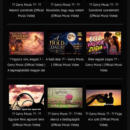
?? Gerry Music ?? - ??
?? Gerry Music ?? - ??
?? Gerry Music ?? - ??
Valamit szeretnék (Official
Köszönöm, hogy vagy nekem
Szerelmet szerelemért
Music Video)
(Official Music Video)
(Official Music Video)
? Vigyázz rám, Angyal ? –
A hold dala ?? – Gerry Music
Bele vagyok zúgva ?? –
Gerry Music (Official Video) |
| Official Music Video
Gerry Music | Official Music
A legmeghatóbb magyar dal
Video
?? Gerry Music ?? - ??
?? Gerry Music ?? - ?? Mit
?? Gerry Music ?? - ?? Fújja
Egyszer fenn, egyszer lenn
akarsz a boldogságtól
el a szél (Official Music
(Official Music Video)
(Official Music Video)
Video)