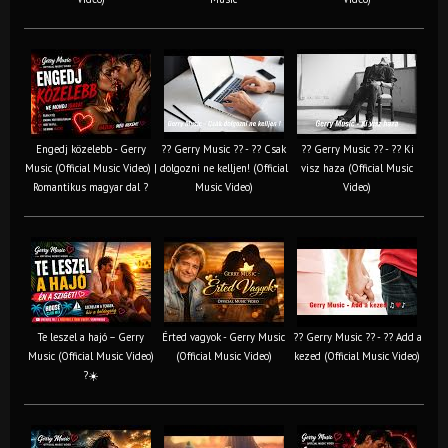
Engedj közelebb - Gerry
?? Gerry Music ?? - ?? Csak
?? Gerry Music ?? - ?? Ki
Music (Official Music Video) |
dolgozni ne kelljen! (Official
visz haza (Official Music
Romantikus magyar dal ?
Music Video)
Video)
Te leszel a hajó – Gerry
Érted vagyok - Gerry Music
?? Gerry Music ?? - ?? Add a
Music (Official Music Video)
(Official Music Video)
kezed (Official Music Video)
?☀️