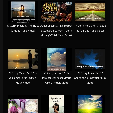
?? Gerry Music ?? - ?? Érzés
Almát eszem… ? De közben
?? Gerry Music ?? - ?? Száz
(Official Music Video)
összetört a szívem | Gerry
út (Official Music Video)
Music (Official Music Video)
?? Gerry Music ?? - ?? Ha
?? Gerry Music ?? - ??
?? Gerry Music ?? - ??
volna még időm (Official
Távolban egy fehér vitorla
Göncölszekér (Official Music
Music Video)
(Official Music Video)
Video)